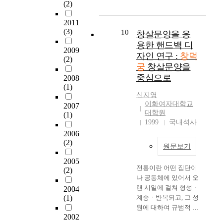
1
지
(2)
i
었
종
여
이
이
4
닌
o
던
에
한
조
이
0
공
2011
n
경
의
나
성
건
5
(3)
간
10
창살문양을 응
e
훈
해
라
되
의
년
디
l
각
용한 핸드백 디
이
전
었
대
2009
창
자
e
(
자인 연구 :
창덕
궁
통
으
(2)
상
건
인
m
징
(
궁
창살문양을
건
며
이
이
은
e
광
離
축
중심으로
,
2008
되
후
찾
n
루
宮
의
(1)
해
었
전
아
t
)
)
신지영
진
방
다
쟁
보
s
은
이화여자대학교
으
2007
수
이
.
과
기
c
창
대학원
(1)
로
를
후
그
화
가
1999
국내석사
o
덕
조
종
대
중
재
힘
m
2006
성
합
한
궁
로
들
(2)
p
궁
된
한
민
원문보기
궐
피
다
o
대
창
다
국
의
해
.
2005
s
조
덕
.
에
전통이란 어떤 집단이
이
를
(2)
디
e
전
궁
명
서
나 공동체에 있어서 오
건
입
자
d
북
(
‧
주
랜 시일에 걸쳐 형성ㆍ
은
2004
었
인
o
서
昌
청
체
(1)
계승ㆍ반복되고, 그 성
건
지
행
f
쪽
德
시
적
원에 대하여 규범적 의
물
만
위
s
에
宮
대
인
2002
미를 지니며, 현재의
의
,
는
p
딸