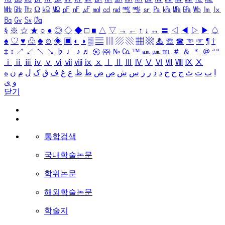
㎒
㎓
㎔
Ω
㏀
㏁
㎊
㎋
㎌
㏖
㏅
㎭
㎮
㎯
㏛
㎩
㎪
㎫
㎬
㏝
㏐
㏓
㏃
㏉
㏜
㏆
§
※
☆
★
○
●
◎
◇
◆
□
■
△
▽
→
←
↑
↓
↔
〓
◁
◀
▷
▶
♤
♠
♡
♥
♧
♣
⊙
◈
▣
◐
◑
▒
▤
▥
▨
▧
▦
▩
♨
☏
☎
☜
☞
¶
†
‡
↕
↗
↙
↖
↘
♭
♩
♪
♬
㉿
㈜
№
㏇
™
㏂
㏘
℡
＃
＆
＊
＠
ª
º
ⅰ
ⅱ
ⅲ
ⅳ
ⅴ
ⅵ
ⅶ
ⅷ
ⅸ
ⅹ
Ⅰ
Ⅱ
Ⅲ
Ⅳ
Ⅴ
Ⅵ
Ⅶ
Ⅷ
Ⅸ
Ⅹ
ا
ب
ت
ث
ج
ح
خ
د
ذ
ر
ز
س
ش
ص
ض
ط
ظ
ع
غ
ف
ق
ک
ل
م
ن
ه
و
ی
닫기
통합검색
국내학술논문
학위논문
해외학술논문
학술지