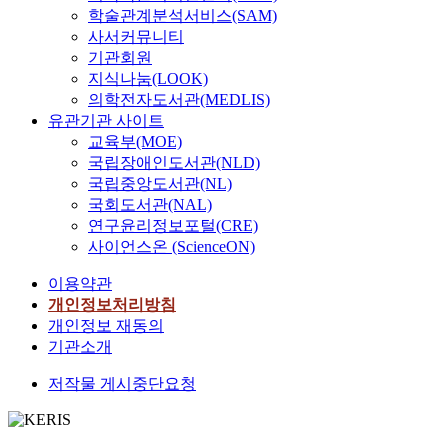
를
연
9
의 모습이며, 현존하는
궁
료
학술관계분석서비스(SAM)
서
a
란
‘
구
0
궁궐 중에서 원형이 가
(
분
구
사서커뮤니티
r
과
평
,
9
장 잘 보존된 창덕궁을
慶
석
의
기관회원
e
일
면
궁
년
연구범위로 설정하였
德
과
공
지식나눔(LOOK)
a
제
상
궐
창
다. 따라서 화려한 창
宮
현
간
의학전자도서관(MEDLIS)
i
강
에
공
덕
살문양보다는 간소하
)
지
개
n
점
유관기관 사이트
서
간
궁
고 직선적인 창살문양
의
답
념
w
교육부(MOE)
두
구
인
의 모티브로 제한하였
전
사
만
h
기
국립장애인도서관(NLD)
개
성
정
다. 본 연구는 이론적
각
결
을
i
를
국립중앙도서관(NL)
또
특
전
배경을 토대로 하여,
을
과
무
c
거
는
국회도서관(NAL)
징
일
실질적인 사진자료를
철
창
분
h
치
여
연구윤리정보포털(CRE)
에
곽
분석하고, 분석결과를
훼
덕
별
w
면
러
대
사이언스온 (ScienceON)
개
바탕으로 실물작품을
하
궁
하
e
서
공
한
수
제작하였다. 그 방법은
여
의
게
r
훼
이용약관
간
심
공
다음과 같다. 1. 제Ⅰ장
이
전
도
e
손
사
개인정보처리방침
층
사
은 서론으로 연구 목적
건
체
입
m
및
이
개인정보 재동의
적
와
과 연구범위 및 방법을
하
수
해
a
변
존
인
기관소개
그
밝힌다. 2. 제Ⅱ장은 이
였
목
왔
d
형
재
연
이
론적 배경으로 창살문
으
은
던
e
되
저작물 게시중단요청
하
구
후
양에 관한 고찰과 핸드
며
1
것
f
었
며
를
의
백에 관한 고찰을 한
,
6
이
r
다
기
하
건
다. 창살문양에 관한
효
,
사
o
.
본
는
축