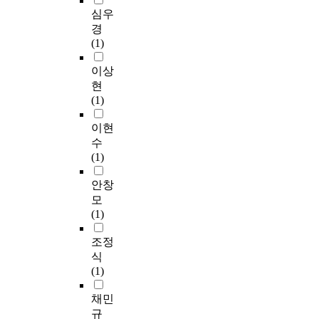
e
볼
매
은
요
을 가지고 있다. 따라
이
등
심우
이
o
수
체
문
소
서 단순한 선적(線的)
루
재
해
경
k
있
가
화
보
인 구성에 의해 회화적
어
되
와
(1)
g
는
되
관
다
이고 설명적인 문양보
졌
었
연
u
중
는
련
는
다는 추상적이고 도안
다
다
이상
구
n
층
공
제
건
화 된 기하학적인 형태
.
.
가
현
g
구
간
도
축
의 문양을 형성하고 있
1
후
이
(1)
a
조
’
에
외
어서 현대적인 기하학
7
원
루
s
인
이
따
부
적인 형태미에 잘 부합
세
의
이현
어
a
동
며
라
의
된다. 또한, 생활의 향
기
원
지
수
r
‘
각
사
상과 더불어 인간의 자
궁
림
지
(1)
e
시
전
자
회
기욕구 충족과 필요성
궐
은
못
p
에
이
독
적
에 의해 오늘날 복식에
의
역
안창
한
r
1
공
특
상
대한 개념이 변화하고,
이
사
것
모
e
층
간
한
황
액세서리에 대한 관심
건
적
이
(1)
s
은
(
특
을
이 높아지면서 핸드백
배
으
현
e
물
t
징
주
은 단순히 장식 역할에
경
로
조정
실
n
론
r
을
목
그쳤던 의상의 종속적
으
나
이
식
t
경
a
나
한
인 위치에서 벗어나,
로
생
다
(1)
a
회
n
타
결
점차 의상과 조화를 이
는
태
.
t
루
s
난
과
루어 토털패션 코디네
인
적
채민
전
i
나
i
다
이
이트(total Fashion
조
으
통
규
v
주
t