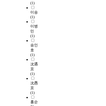
.
다
Coordinate)로서 그 비
반
로
과
(1)
e
합
i
.
중이 크게 확대되었다.
정
중
의
e
루
o
본
궁
따라서, 본 연구에서는
(
요
이송
단
x
처
n
연
궐
현대적인 기하학적 형
仁
하
(1)
절
a
럼
a
구
의
태미에 잘 부합하는 창
祖
므
속
m
2
l
는
경
덕궁 창살문양을 모티
反
로
이병
에
p
층
s
네
우
브로 하여 전통문화에
正
이
민
서
l
공
p
트
,
표현된 조형 미를 이해
)
곳
(1)
서
e
간
a
워
1
하고, 기법, 소재, 색상
과
식
구
o
을
c
크
9
과의 조화를 통해서 현
이
생
송인
의
f
사
e
연
0
대적 감각에 어우러질
괄
의
호
공
R
용
)
구
6
수 있는 핸드백으로 표
(
변
(1)
간
o
할
’
방
년
현하고자 하였다. 이러
李
화
개
y
수
과
법
경
한 과정에서 마케팅,
适
상
沈遇
념
a
있
혼
을
운
다른 상품들과의 코디
)
을
京
이
l
는
동
이
궁
네이터를 고려하여서
의
예
(1)
현
p
독
하
용
중
실용적이면서도 트렌
난
측
대
a
특
여
해
건
드를 가미하여 현대적
으
하
沈愚
를
l
한
사
中
공
인 감각으로 전통을 산
로
고
京
지
a
용
‧
사
업화ㆍ상품화하는데
인
적
(1)
배
c
공
되
韩
를
그 목적을 두고 있다.
하
합
하
e
간
어
대
조
전통의 창살문양은 다
여
한
홍순
며
o
구
왔
표
선
채로운 발전을 하여 그
소