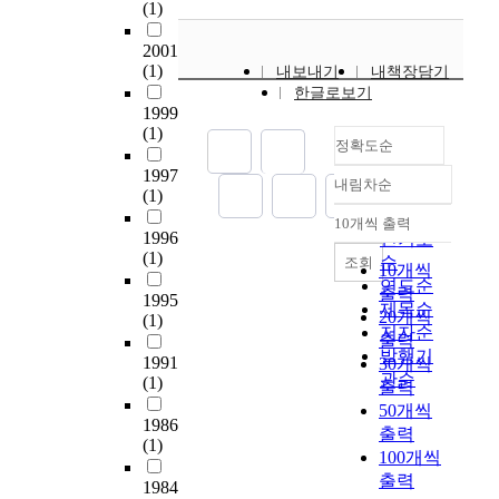
)
와
(1)
건
생활에 다소간 무슨 의
특
복
일
a
린
으
조
축
미나 효용이 인정되는
성
원
종
c
부
로
2001
선
활
사상ㆍ행동ㆍ생활관
상
과
의
e
속
(1)
하
내보내기
내책장담기
왕
동
습을 일컫는다. 따라서
외
보
문
b
전
였
한글로보기
조
이
과거와 단절된 새로운
부
수
화
o
각
1999
다
정
진
양식의 창조나 급진적
와
로
창
(1)
u
으
.
치
행
인 변화에 의한 새로운
정확도순
의
그
조
n
로
매
문
되
양식의 발생은 있을 수
이
원
행
1997
d
,
개
화
내림차순
어
없다. 옛 것이 축척된
건
정확도
형
(1)
위
a
왕
공
등
현
다양성을 바탕으로 연
보
순
이
라
r
과
10개씩 출력
간
방
내림차순
재
속의 원리에 의해 현재
다
1996
잘
인기도
고
y
왕
의
면
에
(1)
와 미래의 새로운 양식
는
보
순
할
조회
i
비
10개씩
보
에
이
은 창조되는 것이다.
궁
전
수
연도순
n
의
출력
편
폭
르
1995
이와 같은 전통을 이해
궐
되
있
제목순
t
휴
적
20개씩
넓
(1)
렀
하여 현대예술 전반에
내
어
다
저자순
r
식
정
출력
은
다
서 전통적이면서도 현
부
있
.
발행기
a
공
의
1991
교
30개씩
는
대적인 감각을 추구하
에
다
그
d
간
관순
(1)
는
류
출력
평
려는 경향은 전통을 되
서
.
러
i
으
‘
가
가
50개씩
찾자는 주체의식과 함
이
특
나
t
로
1986
두
있
이
출력
께 한국적인 미를 찾는
건
히
우
(1)
i
사
개
었
다
100개씩
노력으로 나타났다. 현
이
뛰
리
o
용
또
으
.
대복식에 있어서도 전
출력
활
어
나
1984
n
는
며
건