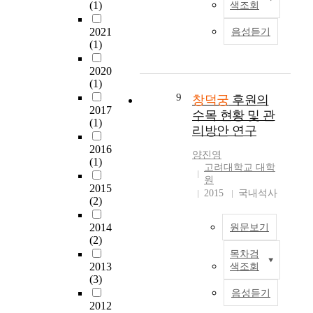
한
,
(1)
궐
색조회
작
s
문
형
다
일
에
우
i
요
과
.
제
2021
음성듣기
서
리
g
지
특
궁
(1)
강
관
의
n
성
궐
점
청
전
f
조
을
2020
건
기
,
통
e
선
(1)
살
축
에
사
적
a
시
9
펴
창덕궁
후원의
은
는
찰
특
t
대
2017
보
행
수목 현황 및 관
식
,
징
(1)
u
궁
는
정
민
리방안 연구
사
에
r
궐
것
거
통
가
기
2016
e
건
으
주
양진영
치
에
(1)
초
a
축
로
고려대학교 대학
제
시
이
한
s
중
원
대
사
설
르
2015
정
c
창
2015
국내석사
상
교
과
(2)
기
체
o
덕
은
육
식
까
성
n
궁
조
등
민
2014
원문보기
지
있
s
내
선
기
(2)
자
건
고
t
에
건
능
본
목차검
축
창
차
r
위
국
2013
을
색조회
주
물
덕
별
u
치
(3)
초
포
의
대
궁
성
c
해
기
음성듣기
함
건
부
은
을
t
있
2012
태
하
축
분