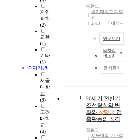
인
s
홍현도
개
p
자연
경기대학교 대학
념
a
원
과학
의
2013
국내석사
c
(2)
공
e
간
b
교육
원문보기
보
o
(1)
다
u
목차검
이
는
n
기타
색조회
논
우
d
(1)
문
리
a
수여기관
음성듣기
은
의
r
1
사
y
서울
7
회
o
대학
세
적
f
교
기
4
?
20세기 전반기
C
(8)
에
문
조선왕실의 변
h
일
화
a
화와
창덕궁
건
고려
어
적
n
대학
축활동의 성격
난
특
g
교
창
성
d
장필구
(4)
덕
에
서울대학교 대학
e
궁