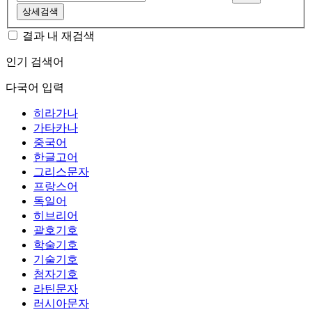
상세검색
결과 내 재검색
인기 검색어
다국어 입력
히라가나
가타카나
중국어
한글고어
그리스문자
프랑스어
독일어
히브리어
괄호기호
학술기호
기술기호
첨자기호
라틴문자
러시아문자