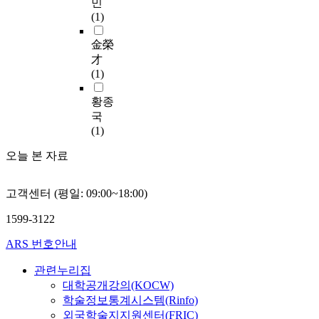
관
민
우
f
조
다
적
식
종류가 다양한데, 특히
실
리
(1)
리
K
를
.
인
영
조선 시대의 창살문양
된
방
의
o
갖
선
궁
건
은 일반주택, 궁궐, 사
것
안
金榮
고
r
는
행
궐
활
찰건축의 차이가 현저
을
을
才
유
e
건
연
-
동
하다. 본 연구의 시대
수
모
(1)
한
a
물
구
-
의
적 범위는 실증적 자료
리
색
문
,
로
를
자
마
가 현존하는 조선시대
하
하
황종
화
i
서
통
금
지
로 설정하였으며, 조선
기
고
국
적
t
주
해
성
막
시대의 건축 비중은 단
위
자
(1)
특
h
목
본
,
으
연 왕실이 중심이 되
하
본
징
a
된
연
경
로
오늘 본 자료
고, 현존하는 건물 또
여
연
을
s
다
구
복
평
한 궁궐이 대부분이므
인
구
공
d
.
를
궁
가
로, 일반주택과 사찰건
경
를
간
i
이
고객센터 (평일: 09:00~18:00)
위
,
한
축의 창살 문양을 제외
궁
수
속
s
러
한
창
반
한 궁궐건축의 창살문
(
행
에
1599-3122
t
한
매
덕
면
양을 그 대상으로 하고
仁
하
반
i
경
개
궁
1
자 한다. 삼국시대 이
慶
였
ARS 번호안내
영
n
훈
공
-
9
래로 궁실의 조영(造
宮
다
하
c
각
간
-
0
관련누리집
營)에 있어서 지형에
)
.
지
t
은
의
에
8
따라 적절하게 대응하
과
대학공개강의(KOCW)
문
못
i
임
정
비
-
는 기법을 활용함으로
경
학술정보통계시스템(Rinfo)
헌
하
v
진
의
교
1
써 가장 한국적인 궁궐
덕
자
외국학술지지원센터(FRIC)
고
e
왜