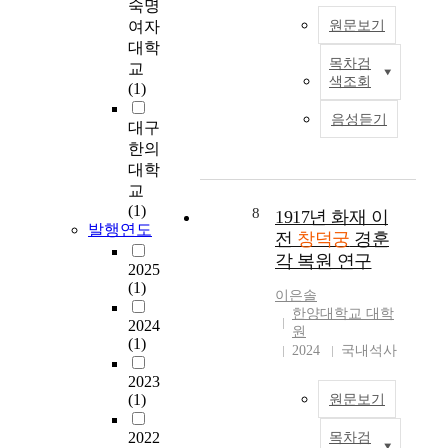
s
숙명
공
는
건
여
t
여자
원문보기
간
가
은
삶
i
대학
(
운
조
의
c
목차검
i
교
궁
데
선
주
색조회
o
n
(1)
궐
서
시
제
f
t
건
양
대
가
음성듣기
c
대구
e
축
건
전
되
o
r
한의
은
축
반
는
n
m
대학
한
과
에
공
s
e
나
교
일
걸
간
t
d
라
(1)
본
8
1917년 화재 이
쳐
에
r
i
발행연도
고
식
나
전
창덕궁
경훈
관
u
a
대
건
타
각 복원 연구
심
c
t
2025
건
축
난
이
t
(1)
e
축
체
건
이은솔
집
i
s
최
제
한양대학교 대학
축
중
o
2024
p
고
가
원
방
되
(1)
n
a
성
2024
국내석사
도
법
고
a
c
취
입
으
있
2023
n
e
를
된
로
(1)
지
원문보기
d
)
대
반
,
만
d
의
표
면
궁
2022
목차검
정
e
국
유