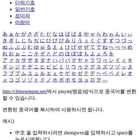
단위기호
일반기호
로마자
아랍어
あ
ぁ
か
が
さ
ざ
た
だ
な
は
ば
ぱ
ま
や
ゃ
ら
わ
ゎ
ん
い
ぃ
き
ぎ
し
じ
ち
ぢ
に
ひ
び
ぴ
み
り
う
ぅ
く
ぐ
す
ず
つ
づ
っ
ぬ
ふ
ぶ
ぷ
む
ゆ
ゅ
る
え
ぇ
け
げ
せ
ぜ
て
で
ね
へ
べ
ぺ
め
れ
お
ぉ
こ
ご
そ
ぞ
と
ど
の
ほ
ぼ
ぽ
も
よ
ょ
ろ
を
ア
ァ
カ
サ
ザ
タ
ダ
ナ
ハ
バ
パ
マ
ヤ
ャ
ラ
ワ
ヮ
ン
イ
ィ
キ
ギ
シ
ジ
チ
ヂ
ニ
ヒ
ビ
ピ
ミ
リ
ウ
ゥ
ク
グ
ス
ズ
ツ
ヅ
ッ
ヌ
フ
ブ
プ
ム
ユ
ュ
ル
エ
ェ
ケ
ゲ
セ
ゼ
テ
デ
ヘ
ベ
ペ
メ
レ
オ
ォ
コ
ゴ
ソ
ゾ
ト
ド
ノ
ホ
ボ
ポ
モ
ヨ
ョ
ロ
ヲ
―
http://chineseinput.net/
에서 pinyin(병음)방식으로 중국어를 변환
할 수 있습니다.
변환된 중국어를 복사하여 사용하시면 됩니다.
예시)
中文 을 입력하시려면
zhongwen
을 입력하시고 space를
누르시면됩니다.