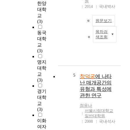
기
원
o
한양
(
2014
국내박사
초
k
대학
昌
한
g
교
德
정
u
원문보기
(3)
宮
체
n
)
성
g
목차검
동국
한
과
있
,
색조회
대학
국
창
는
t
교
근
경
공
h
(3)
대
궁
간
e
건
(
에
w
명지
축
昌
대
a
대학
연
慶
해
l
교
구
5
宮
창덕궁
에 나타
일
l
(3)
에
)
난 매개공간의
반
,
서
의
인
유형과 특성에
h
경기
는
이
들
관한 연구
a
대학
정
건
의
n
치
교
(
관
정유나
g
권
(3)
移
서울시립대학교
심
g
력
建
일반대학원
이
a
이화
의
2008
국내석사
)
늘
k
부
여자
을
어
a