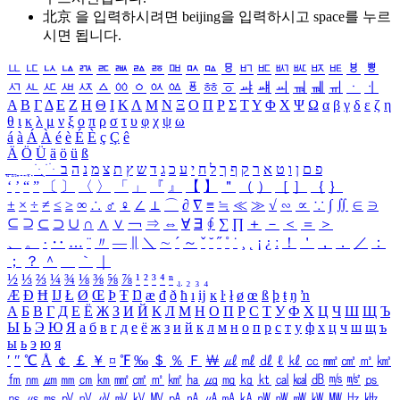
北京 을 입력하시려면
beijing
을 입력하시고 space를 누르
시면 됩니다.
ㅥ
ㅦ
ㅧ
ㅨ
ㅩ
ㅪ
ㅫ
ㅬ
ㅭ
ㅮ
ㅯ
ㅰ
ㅱ
ㅲ
ㅳ
ㅴ
ㅵ
ㅶ
ㅷ
ㅸ
ㅹ
ㅺ
ㅻ
ㅼ
ㅽ
ㅾ
ㅿ
ㆀ
ㆁ
ㆂ
ㆃ
ㆄ
ㆅ
ㆆ
ㆇ
ㆈ
ㆉ
ㆊ
ㆋ
ㆌ
ㆍ
ㆎ
Α
Β
Γ
Δ
Ε
Ζ
Η
Θ
Ι
Κ
Λ
Μ
Ν
Ξ
Ο
Π
Ρ
Σ
Τ
Υ
Φ
Χ
Ψ
Ω
α
β
γ
δ
ε
ζ
η
θ
ι
κ
λ
μ
ν
ξ
ο
π
ρ
σ
τ
υ
φ
χ
ψ
ω
á
à
Á
À
é
è
É
È
ç
Ç
ê
Ä
Ö
Ü
ä
ö
ü
ß
ְ
ֳ
ֲ
ֱ
ָ
ַ
ֵ
ֶ
ִ
ֹ
ּ
ֻ
ׂ
ׁ
ּ
ב
ה
נ
מ
צ
ת
ץ
ש
ד
ג
כ
ע
י
ח
ל
ך
ף
ק
ר
א
ט
ו
ן
ם
פ
‘
’
“
”
〔
〕
〈
〉
「
」
『
』
【
】
＂
（
）
［
］
｛
｝
±
×
÷
≠
≤
≥
∞
∴
♂
♀
∠
⊥
⌒
∂
∇
≡
≒
≪
≫
√
∽
∝
∵
∫
∬
∈
∋
⊆
⊇
⊂
⊃
∪
∩
∧
∨
￢
⇒
⇔
∀
∃
∮
∑
∏
＋
－
＜
＝
＞
、
。
·
‥
…
¨
〃
―
∥
＼
∼
´
～
ˇ
˘
˝
˚
˙
¸
˛
¡
¿
ː
！
＇
，
．
／
：
；
？
＾
＿
｀
｜
½
⅓
⅔
¼
¾
⅛
⅜
⅝
⅞
¹
²
³
⁴
ⁿ
₁
₂
₃
₄
Æ
Ð
Ħ
Ĳ
Ł
Ø
Œ
Þ
Ŧ
Ŋ
æ
đ
ð
ħ
ı
ĳ
ĸ
ŀ
ł
ø
œ
ß
þ
ŧ
ŋ
ŉ
А
Б
В
Г
Д
Е
Ё
Ж
З
И
Й
К
Л
М
Н
О
П
Р
С
Т
У
Ф
Х
Ц
Ч
Ш
Щ
Ъ
Ы
Ь
Э
Ю
Я
а
б
в
г
д
е
ё
ж
з
и
й
к
л
м
н
о
п
р
с
т
у
ф
х
ц
ч
ш
щ
ъ
ы
ь
э
ю
я
′
″
℃
Å
￠
￡
￥
¤
℉
‰
＄
％
Ｆ
￦
㎕
㎖
㎗
ℓ
㎘
㏄
㎣
㎤
㎥
㎦
㎙
㎚
㎛
㎜
㎝
㎞
㎟
㎠
㎡
㎢
㏊
㎍
㎎
㎏
㏏
㎈
㎉
㏈
㎧
㎨
㎰
㎱
㎲
㎳
㎴
㎵
㎶
㎷
㎸
㎹
㎀
㎁
㎂
㎃
㎄
㎺
㎻
㎽
㎾
㎿
㎐
㎑