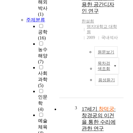
a
해외
용한 공간디자
y
박사
인 연구
,
(1)
t
주제분류
한설희
h
명지대학교 대학
r
공학
원
o
(16)
2009
국내석사
u
g
농수
원문보기
h
해양
t
(7)
목차검
최
h
색조회
근
e
사회
우
a
과학
음성듣기
리
n
(5)
나
a
라
l
인문
에
y
학
서
3
s
17세기
창덕궁
·
(4)
는
i
창경궁의 이건
서
s
예술
을 통한 수리에
구
o
체육
관한 연구
적
f
(4)