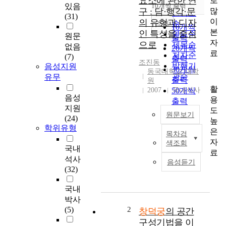
요소에 관한 연
로
순
있음
10개씩 출력
내림차순
많
구 : 담·행각·문
인기도
(31)
이
의 유형과 디자
순
조회
10개씩
본
인 특성을 중심
연도순
원문
출력
자
으로
제목순
없음
20개씩
료
저자순
(7)
출력
조진동
발행기
음성지원
30개씩
동국대학교 대학
관순
유무
출력
원
활
2007
50개씩
국내석사
음성
용
출력
지원
도
100개씩
원문보기
(24)
높
출력
학위유형
은
목차검
I
자
색조회
n
국내
료
t
석사
음성듣기
h
(32)
i
s
국내
e
박사
s
(5)
2
창덕궁
의 공간
s
구성기법을 이