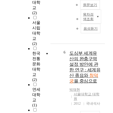
침
대학
통
나
n
원문보기
에
교
한
고
d
따
(2)
수
있
목차검
g
본
라
리
다
색조회
a
연
서
서울
(
.
t
구
2
시립
修
음성듣기
공
e
는
0
대학
理
간
s
공
세
)
교
에
h
간
기
의
(2)
대
o
사
전
배
한
u
이
6
반
도심부 세계유
한국
경
양
l
에
기
산의 완충구역
과
전통
적
d
서
건
이
문화
설정 방안에 관
인
’
소
축
건
대학
한 연구 : 세계유
가
v
통
활
방
교
치
산 종묘와
창덕
e
이
동
법
(2)
만
궁
을 중심으로
b
단
의
,
을
e
절
성
이
연세
지
박재현
e
되
격
건
서울대학교 대학
대학
향
n
고
이
으
원
해
교
c
있
해
2012
국내석사
로
왔
(1)
o
는
석
인
던
n
문
되