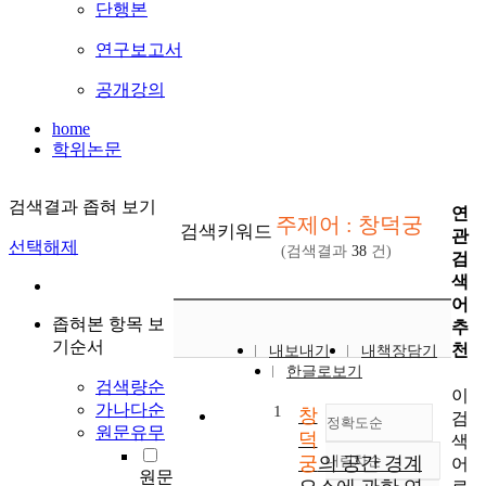
단행본
연구보고서
공개강의
home
학위논문
검색결과 좁혀 보기
연
주제어 : 창덕궁
검색키워드
관
선택해제
(검색결과
38
건)
검
색
어
좁혀본 항목 보
추
기순서
천
내보내기
내책장담기
한글로보기
검색량순
이
가나다순
1
창
검
정확도순
원문유무
덕
색
궁
의 공간 경계
내림차순
어
정확도
원문