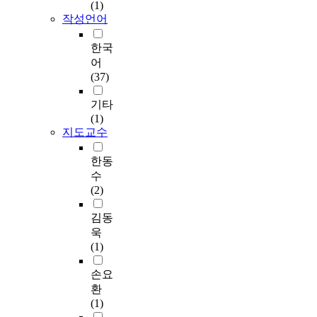
통의 계승과 그것의 창
발
난
(1)
라
a
된
여
건
축
조적 개발은 큰 의미를
히
자
작성언어
의
l
건
러
축
활
가지고 있다. 그것은
일
연
경
c
물
공
방
동
옛 것을 그대로 재현하
어
과
한국
우
o
이
간
면
의
는 것이 아니라, 현대
났
의
그
어
n
다
사
에
목
인의 감정과 정서 그리
다
조
동
(37)
s
.
이
도
적
고 시대상에 어울리게
.
화
안
t
경
에
서
과
재정립됨으로써 새로
그
로
기타
공
r
훈
서
로
참
운 양식으로 태어나는
중
1
(1)
간
u
각
서
영
여
것이다. 전통 창살문양
1
9
지도교수
분
c
은
로
향
자
은 우리 건축의 내용
7
9
야
t
궁
를
을
,
중에서 기하학적으로
세
7
한동
에
i
궐
연
미
건
잘 정리되어진 유일한
기
년
있
수
o
의
결
친
축
형태로서 기능적인 역
에
에
어
(2)
n
정
해
다
계
할을 하는 동시에 그
이
는
서
.
전
주
.
획
조형적인 특성이 외부
건
세
김동
전
(
거
양
과
공간에서 보는 우리의
이
계
통
욱
C
正
나
국
구
시각은 보다 완벽하게
가
문
에
(1)
h
殿
융
의
법
다듬어 주고 있어 더
장
화
대
a
)
합
궁
등
돋보인다고 볼 수 있
활
유
손요
한
n
에
시
궐
의
다. 이것은 조형의 한
발
산
올
환
g
서
키
건
내
형태로서 직선으로 이
하
으
바
(1)
d
만
는
축
적
루어진 기하학적인 형
게
로
른