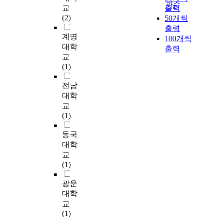
적
e
관순
를 진행하기로 한다.
결
환
의
고
교
출력
으
c
이에 따라 제1장에서
하
경
기
있
(2)
50개씩
로
i
는 연구의 배경, 목적,
고
,
본
다
출력
이
t
범위, 방법을 설정하
자
즉
적
계명
.
100개씩
루
y
고, 제2장에서는 이론
사
보
인
현
대학
출력
어
a
적 고찰로 정의와 필
회
다
거
재
교
지
n
요성, 역사적 고찰, 해
전
쾌
주
우
(1)
고
d
외 지하공간 개발 사
반
적
권
리
있
t
례 등으로 다루었으
에
하
과
나
전남
으
h
며, 제3장에서는 국내
친
고
삶
라
대학
며
e
의 지하공간 개발 능
환
안
의
지
교
.
l
력의 분석 차원에서
경
전
질
하
(1)
이
i
국내 지하공간의 실태
이
한
적
공
러
m
및 현황조사로 설정
라
도
인
간
동국
한
i
하였으며, 제4장에서
는
시
부
개
대학
지
t
는 지하고속화도로 노
개
생
분
발
교
속
e
선선정의 배경으로 설
념
활
은
은
(1)
적
d
정하고, 제5장에서는
이
환
위
지
확
s
선정된 노선별 타당성
도
경
협
하
광운
대
u
을 분석하여 제6장에
입
을
받
철
대학
가
p
서 결론에 이르게 하
되
요
게
역
교
가
p
였다. 이상에서 얻은
었
구
되
을
(1)
능
l