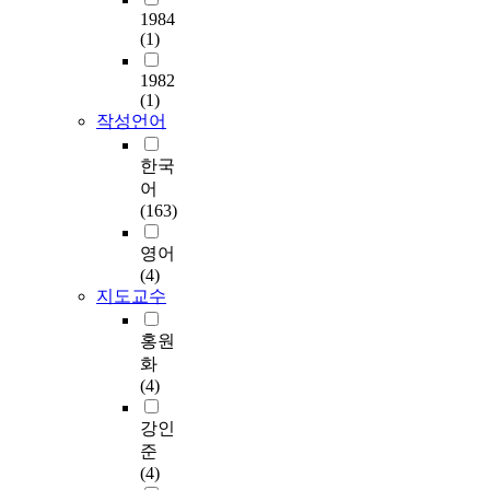
선
지
간
나
p
1984
Nonetheless, property
의
,
만
인
아
(1)
e
rights relating to such
질
그
높
강
가
n
uses have not yet been
을
리
아
남
지
1982
s
defined. Foreign
향
고
진
대
하
(1)
a
countries have shown
상
에
이
로
작성언어
공
t
greater interests in
시
너
용
를
간
i
developing their
키
지
도
S
정
한국
o
underground space.
는
절
와
i
보
어
n
For example, Japan,
데
약
사
t
의
(163)
s
Taiwan, and China
기
에
용
e
수
t
have been proceeding
여
의
량
로
집
영어
a
marine underground
한
기
의
정
,
(4)
n
tunnels. We should
다
여
증
하
지도교수
분
d
prepare a practical and
.
,
대
였
석
a
systematic standard to
현
지
는
다
,
홍원
r
further our own
대
표
기
.
파
화
d
developments. 2. Two
도
면
존
이
악
(4)
a
possible routes in
시
의
공
일
이
n
Seoul were selected to
의
환
간
대
쉽
강인
d
help solve problems
자
경
과
는
지
준
t
arising from traffic
원
대
는
현
않
(4)
h
congestion. First, the
소
책
다
재