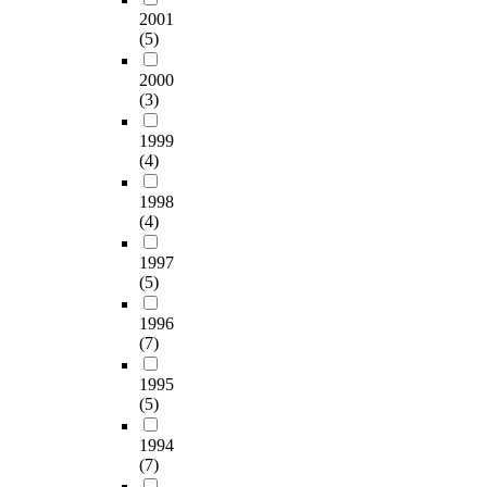
실
d
city to Seoul, solving
다
2001
질
기
하
정
s
the serious traffic
(5)
.
및
능
공
이
p
congestion problem.
자
대
위
간
다
a
2000
The construction of
연
기
주
이
.
(3)
c
the underground
과
오
의
라
특
e
express way will assist
의
염
도
할
별
1999
u
in the transport of
교
과
시
수
히
(4)
t
goods between the two
감
같
기
있
생
i
cities as well as reduce
을
은
반
으
1998
활
l
economic waste.
중
환
시
나
(4)
안
i
Chapter I contains the
심
경
설
,
전
z
background, purpose,
으
문
에
지
1997
과
a
scope and method of
로
제
서
(5)
상
관
t
the study. Chapter II
한
에
여
과
련
i
encompasses the
친
1996
직
러
의
하
o
theoretical survey,
(7)
환
면
프
연
여
n
concepts, historical
경
한
로
계
지
a
1995
analysis, and foreign
적
이
그
가
하
(5)
r
examples. Chapter III
도
후
램
부
공
e
involves the analysis
시
도
을
족
간
1994
u
of current conditions
계
심
동
한
은
(7)
n
of the underground
획
부
시
실
그