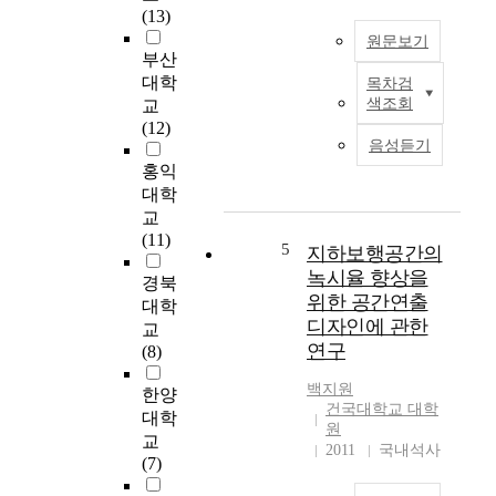
도
다
thesis come block type
(13)
시
.
development fitting
원문보기
집
이
our situation into
부산
중
런
focus as a limit of
대학
목차검
으
인
급
study and suggest an
색조회
교
로
류
격
approach toward a
(12)
대
가
한
underground
음성듣기
규
열
도
commercial space in
홍익
모
악
시
which variable
대학
도
한
의
activities cound be
교
시
환
성
happened. The
(11)
가
경
장
patterns and characters
5
지하보행공간의
발
에
으
of underground
녹시율 향상을
경북
달
서
로
commercial space are
위한 공간연출
대학
하
생
인
studied through
디자인에 관한
교
게
존
해
consideration of
연구
(8)
되
을
도
documentary records
었
위
시
and examples of
백지원
한양
고
해
기
foreign countries and
건국대학교 대학
대학
급
사
능
the problems of it are
원
교
격
용
의
considered through
2011
국내석사
(7)
한
한
집
the analysis of
도
지
중
domestic examples.