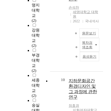
n
는 이러한 문제의식을
의
정
에
직
approach might be of
명지
d
바탕으로 지하공간의
훼
보
서
손석찬
적
some value.
대학
e
개념을 파악하고, 지
손
세명대학교 대학
의
도
인
교
r
하공간에 관련된 법규
원
이
서
시
개
(2)
g
을 고찰하고 여러 자
2022
국내석사
발
비
공
발
r
료를 분석하여 지하공
생
스
간
이
강원
o
간의 현황을 파악하
하
화
은
요
원문보기
대학
u
고, 국내와 해외의 지
였
,
양
구
교
n
하공간개발의 의미를
고
소
적
되
목차검
현
(2)
d
조사한 후, 지하공간
,
프
팽
색조회
었
대
s
개발에 의한 지하고속
이
트
창
다
에
부경
p
화도로의 타당성과 지
는
음성듣기
화
을
.
들
대학
a
하공간을 활용한 여러
도
에
이
또
어
교
c
교통수단과 비교하여
시
따
루
한
서
(2)
e
지하고속화도로 건설
생
른
었
도
는
.
의 당위성을 확인하고
활
생
고
심
도
10
세종
지하문화공간
T
합리적인 지하고속화
에
활
,
지
시
대학
h
도로 건설의 목적과
환경디자인 및
부
수
이
내
의
i
교
과거에 지하공간에서
정
그 과정에 관한
준
에
지
발
s
(2)
의 석탄, 석회석, 철등
적
의
따
연구
하
전
i
의 광물질의 채취에서
인
향
른
공
과
숭실
s
한 걸음 발전한 보이
정효경
결
상
인
간
집
d
대학
이화여자대학교
지 않는 무한한 자원
과