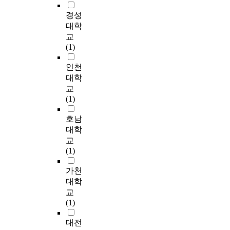
는
e
관련법규 하나 뚜렷하
로
발
하
경
최
경성
n
게 마련하지 못하고
그
적
공
우
근
대학
t
있으므로 지하공간 개
필
인
간
처
4
교
o
발의 활성화를 위하여
요
공
을
럼
차
(1)
f
현실성 있고 계획적인
가
간
개
주
산
s
기준이 마련되어야 할
점
수
발
체
업
인천
c
것이다. 2. 대도심지의
차
요
하
가
혁
대학
i
과밀로 인한 교통혼잡
확
의
게
있
명
교
e
과 이로 인하여 발생
대
증
된
어
의
(1)
n
하는 문제점 해결을
되
대
다
운
도
c
위하여 대상지인 서울
고
에
.
영
래
호남
e
시를 중심으로 두 가
있
반
이
,
와
대학
a
지의 계획 노선을 선
다
해
와
관
함
n
교
정하였다. 첫째. 도시
.
도
같
리
께
d
(1)
계획상 가로망 구성이
이
시
은
되
그
t
기형적이라 할 수 있
와
공
도
는
정
가천
e
는 동작대교 북단 주
같
간
시
복
보
c
대학
변지역은 지역의 특수
은
은
지
합
의
h
교
성으로 인하여 동작대
관
한
하
시
축
n
(1)
교를 지난 동작대로가
점
정
공
설
적
o
T자 형상을 하고 있으
에
적
간
로
이
l
대전
므로 경기도 및 경부
서
이
의
나
과