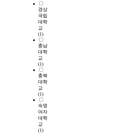
결론을 요약하면 다음
는
하
었
중
하
y
과 같다. 1. 고대, 중세,
데
고
다
심
경상
게
o
현대에 이어진 지하공
이
있
.
으
국립
된
f
간 활용 실태를 조사
는
다
이
로
대학
중
l
하여 보면 지하보도,
긍
.
에
단
교
요
a
지하 주차장 또는 지
정
더
도
편
(1)
한
n
하상가 등의 소규모
적
욱
시
적
계
d
개발이 민간 개인의
인
이
문
으
충남
기
.
이익 실현을 위하여
환
이
제
로
대학
가
A
이루어져 왔다. 또한
경
러
를
이
바
교
n
지하공간의 토지소유
개
한
해
루
로
(1)
d
권문제 역시 뚜렷한
선
사
결
어
공
t
관련 법규의 마련이
을
회
하
진
충북
간
h
없는 실정이다. 외국
통
구
기
경
정
대학
e
의 경우 지하공간에
한
조
위
우
보
교
d
대한 관심이 날로 높
지
의
한
와
이
(1)
e
아지고 있으며 개발
속
다
방
코
다
v
또한 활발하게 진행되
가
양
법
엑
.
숙명
e
고 있으며 가까운 일
능
화
으
스
공
여자
l
본과 대만, 중국 등도
한
에
로
와
간
대학
o
해저 지하터널을 꿈꾸
대
따
도
잠
정
교
p
며 진행중이다. 이러
안
른
시
실
보
(1)
m
한 실정에 우리나라는
으
폭
지
의