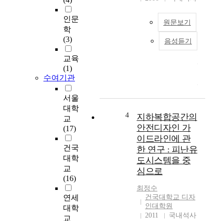
로
causing pedestrians
커
and consummate
인문
원문보기
졌
functionss as traffic
학
고
node and comfortable
(3)
음성듣기
고
,
pedestrian space at the
도
인
same time. In case of
교육
산
구
our country, underpass
(1)
업
와
was used as three-
수여기관
사
기
dimensional
회
능
separation of
서울
의
의
pedestrian and traffic
대학
발
도
and, it was developed
4
지하복합공간의
교
달
시
as a underground
안전디자인 가
(17)
로
집
market laid out only
이드라인에 관
인
중
nodes and paths due to
건국
한 연구 : 피난유
한
현
emphasizing of
대학
도시스템을 중
인
상
commercial interest so
교
심으로
구
이
it doesn't give any
(16)
와
증
clear image but also
최정수
기
가
become comfortable
연세
건국대학교 디자
능
하
pedestrian space. In
인대학원
대학
의
였
this point of view, this
2011
국내석사
교