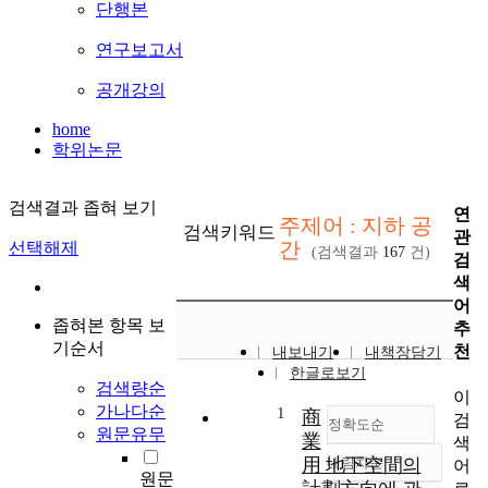
단행본
연구보고서
공개강의
home
학위논문
검색결과 좁혀 보기
연
주제어 : 지하 공
검색키워드
관
간
선택해제
(검색결과
167
건)
검
색
어
좁혀본 항목 보
추
기순서
천
내보내기
내책장담기
한글로보기
검색량순
이
가나다순
1
商
검
정확도순
원문유무
業
색
用 地下空間의
내림차순
어
정확도
원문