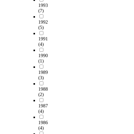
d
space in order to
은
의
에
정
1993
위
e
examine the
자
과
수
이
(7)
치
r
possibility of domestic
연
밀
용
다
로
w
construction. Chapter
과
화
하
.
1992
인
a
IV contains the
의
,
는
(5)
본
하
y
background
친
공
“
연
여
o
information gained to
밀
1991
급
지
구
공
r
select the underground
(4)
성
처
하
는
간
p
express routes.
,
리
복
제
정
l
1990
Chapter V contains the
자
,
합
2
보
(1)
a
analysis of each route.
연
교
공
의
의
n
Finally, the conclusion
의
통
간
도
관
1989
n
can be found in
보
,
”
심
심
(3)
e
Chapter VI. A
존
통
으
지
이
d
summarized version of
을
신
로
이
1988
상
.
the conclusion are as
통
시
진
면
(2)
대
follows: 1. Surveys of
해
설
화
서
적
T
historical underground
도
의
시
거
1987
으
h
uses have found small-
시
입
켰
(4)
대
로
e
scale developments
민
체
다
상
적
c
such as underground
의
1986
적
.
업
었
o
parking lots and
(4)
생
개
하
공
고
m
shopping malls.
활