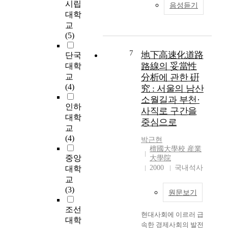
훼
부
의
시립
하
organization, entrance
음성듣기
e
손
족
다
였
대학
and interior design. In
r
이
및
양
다
the side of function,
교
n
라
지
한
.
each planning factor is
(5)
s
는
가
분
도
decided accoring to
o
사
7
상
야
地下高速化道路
시
단국
functional facilities
c
회
승
로
의
and parking area. To
路線의 妥當性
대학
i
적
등
영
공
concretize the
교
分析에 관한 硏
e
문
의
역
간
planning criteria
(4)
究 : 서울의 남산
t
제
문
의
은
Young-Moon district
소월길과 부천·
y
를
제
확
한
is sellected, and the
인하
사직로 구간을
h
발
로
장
정
model of underground
대학
중심으로
a
생
많
을
되
commercial space is
교
s
시
은
이
어
suggested on that site
(4)
박근현
b
켰
문
루
있
and focused on public
檀國大學校 産業
e
다
제
었
기
interest. Three parts of
중앙
大學院
c
.
가
다
에
planning concepts are
2000
국내석사
대학
o
우
야
.
공
as follows. 1) Creating
교
m
리
기
특
간
of commercial space
(3)
원문보기
e
나
되
히
의
with making
m
라
어
1
수
pedestrian mall
조선
o
현대사회에 이르러 급
또
왔
9
요
directly linked with
대학
r
속한 경제사회의 발전
한
고
세
부
subway station. 2)