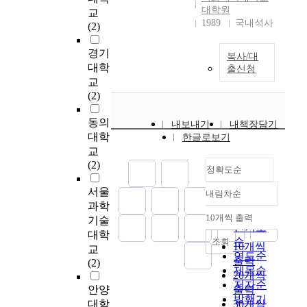
,
구
의
중
대학원
u
교
인 지하공간의 활용으
를
자
과
생
화
1989
국내석사
e
(2)
로 문제점을 풀기 위
초
유
밀
성
로
t
함을 목적으로 한다.
래
시
로
은
공
o
경기
또한, 본 연구의 중심
하
간
인
복사/대
도
간
t
대학
에는 서울이라는 대도
게
출신청
의
해
시
이
h
시의 교통혼잡의 해결
교
되
증
심
환
용
e
차원에서 서울시의 인
(2)
었
대
각
경
의
r
접 위성도시로부터 연
다
등
한
및
수
a
동의
결 가능하고 타당성
.
과
사
내보내기
내책장담기
인
직
p
있는 노선을 선정하여
대학
이
한글로보기
같
회
구
적
i
검토하였으며, 이로
와
교
은
문
증
확
d
인한 물동량의 운송
같
(2)
사
제
가
정확도순
대
g
및 서울로의 출. 퇴근
은
회
가
에
와
r
과 통학교통의 원활한
서울
도
구
발
내림차순
따
정확도
평
o
소통을 도움과 동시에
시
과학
조
생
라
순
면
w
불필요한 도로의 경유
10개씩 출력
환
기술
의
하
필
내림차순
적
인기도
t
로 경제적 손실을 방
경
변
자
대학
요
확
순
조회
h
지하고 도심지 교통흐
10개씩
적
화
도
교
성
대
연도순
o
름의 방해요인을 최소
문
출력
는
시
(2)
이
가
제목순
f
화하기 위함이므로 지
제
20개씩
질
거
증
지
저자순
t
하고속화도로의 노선
를
높
주
안양
출력
대
속
발행기
h
선정을 중심으로 연구
해
은
자
대학
30개씩
되