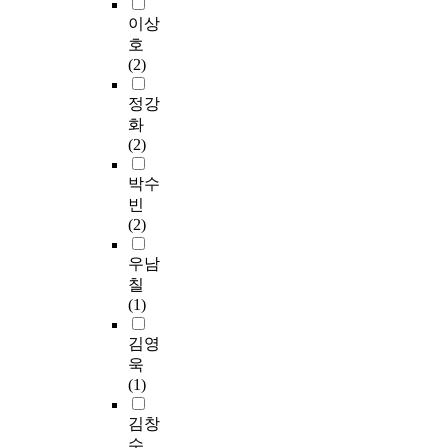
았
e
northern area of
모
과
른
이
다
이상
c
Tongjak Bridge was
적
더
지
곳
.
호
a
chosen because the
개
불
하
을
그
(2)
l
economic loss and
발
어
복
찾
러
c
traffic congestion has
의
식
합
는
나
정강
u
been serious here.
지
료
공
수
지
화
l
Tongjak Street behind
속
품
간
많
반
(2)
a
the Tongjak bridge
은
및
만
은
침
t
forms a shape of a "T"
미
석
의
인
하
박수
i
and because of this,
래
유
물
파
,
빈
o
commuter who take
개
비
리
와
도
(2)
n
Kyunggi and
발
축
적
버
로
m
Kyungbu express ways
가
등
구
스
함
우남
e
headed toward central
용
의
조
정
몰
칠
t
Seoul must use
지
각
의
류
,
(1)
h
Hangan and Banpo
의
종
한
장
지
o
Bridges. This is not
제
과
계
의
진
김영
d
efficient. Instead, we
한
제
로
인
등
욱
o
should create a route
을
가
인
파
의
(1)
f
between the southern
초
각
해
,
발
t
area and Sowol Street
래
국
,
무
생
김창
h
in Mount Nam.
하
마
재
분
뿐
수
e