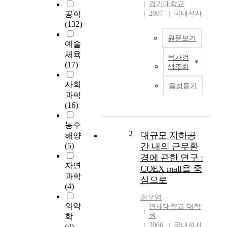
경기대학교
not be solved only
공학
2007
국내석사
with development
(132)
above the ground
원문보기
considering side of
예술
urban physical space
체육
목차검
산
using. Therefore, three
(17)
색조회
업
dimensional using of
사
land is needed and
사회
음성듣기
회
especially putting
과학
의
underground
(16)
발
countries, major
달
underground
농수
로
pedestrian systems are
3
대규모 지하공
해양
인
related with subway
(5)
간 내의 근무환
하
station and added by
경에 관한 연구 :
여
market, parking space
자연
COEX mall을 중
도
and common path.
과학
심으로
시
Therefore, those
(4)
는
support social and
최우영
대
economis interchange
의약
연세대학교 대학
규
with efficient linkage
원
학
모
of major facilities
2006
국내석사
(4)