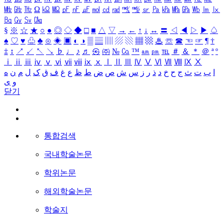
㎒
㎓
㎔
Ω
㏀
㏁
㎊
㎋
㎌
㏖
㏅
㎭
㎮
㎯
㏛
㎩
㎪
㎫
㎬
㏝
㏐
㏓
㏃
㏉
㏜
㏆
§
※
☆
★
○
●
◎
◇
◆
□
■
△
▽
→
←
↑
↓
↔
〓
◁
◀
▷
▶
♤
♠
♡
♥
♧
♣
⊙
◈
▣
◐
◑
▒
▤
▥
▨
▧
▦
▩
♨
☏
☎
☜
☞
¶
†
‡
↕
↗
↙
↖
↘
♭
♩
♪
♬
㉿
㈜
№
㏇
™
㏂
㏘
℡
＃
＆
＊
＠
ª
º
ⅰ
ⅱ
ⅲ
ⅳ
ⅴ
ⅵ
ⅶ
ⅷ
ⅸ
ⅹ
Ⅰ
Ⅱ
Ⅲ
Ⅳ
Ⅴ
Ⅵ
Ⅶ
Ⅷ
Ⅸ
Ⅹ
ا
ب
ت
ث
ج
ح
خ
د
ذ
ر
ز
س
ش
ص
ض
ط
ظ
ع
غ
ف
ق
ک
ل
م
ن
ه
و
ی
닫기
통합검색
국내학술논문
학위논문
해외학술논문
학술지