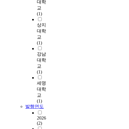
o
대학
고속도로를 이용하여
친
다
개
눌
거
g
서울의 중심지로 접근
교
환
.
발
수
와
y
하기 위하여 한강대교
(1)
경
그
은
있
는
h
와 반포대교의 동선을
이
러
도
다
다
a
상지
이용하여야 하므로 막
라
므
시
.
른
s
대한 경제적 손실과
대학
는
로
팽
전
양
e
그로 인한 교통혼잡
화
교
도
창
자
상
n
또한 심각하여 이를
두
(1)
시
의
는
과
a
해소하기 위하여 동작
는
공
패
을
종
b
대교 남단에서 남산
강남
도
간
러
지
류
l
소월길 까지의 노선을
시
대학
의
다
로
,
e
선정하였다. 둘째. 서
계
교
수
임
지
방
d
울시에서 가장 빠른
획
(1)
평
을
하
식
t
교통혼잡을 보이고 상
에
적
수
상
으
h
습혼잡 구간인 경인고
있
세명
인
평
가
로
e
속국도 부천 I.C에서
어
대학
확
적
를
이
t
서울시 중심부에 위치
서
대
확
교
들
루
h
한 사직공원 앞 사직
도
보
장
(1)
수
어
r
로 부근의 노선 선정
적
발행연도
다
에
있
지
e
이다. 이는 중국의 개
극
는
서
는
고
e
방 이후 국제화 항구
적
2026
수
수
데
있
-
로 급부상한 인천항으
(2)
으
직
직
,
으
d
로부터 서울시로의 신
로