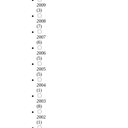
underground space by
안
로
그
,
국
2009
c
surveying present
이
교
램
주
방
(3)
t
conditions and
되
통
을
체
,
s
analyzing various
므
난
병
에
2008
농
r
materials. Since then,
로
,
행
의
(7)
업
e
we have compared the
도
휴
하
한
등
l
development of an
시
식
여
관
2007
거
a
underground express
계
,
수
(6)
리
의
t
way with other various
획
여
용
,
모
e
traffic methods. The
의
2006
가
하
운
든
d
construction of an
(5)
가
공
게
영
분
t
underground express
장
간
되
으
야
o
2005
way will enhance the
중
부
는
로
에
(5)
u
utilization of the
요
족
데
전
서
n
underground space
한
을
이
자
유
2004
d
going beyond the
요
비
는
보
용
(1)
e
traditional uses such
소
롯
지
다
하
r
as mining coal,
로
하
하
는
2003
게
g
limestone, and iron.
판
여
공
성
(8)
활
r
The primary objective
단
소
간
공
용
o
of this study is to
할
음
을
적
2002
하
u
select the most viable
수
과
단
(1)
인
는
n
route from a satellite
있
수
일
지