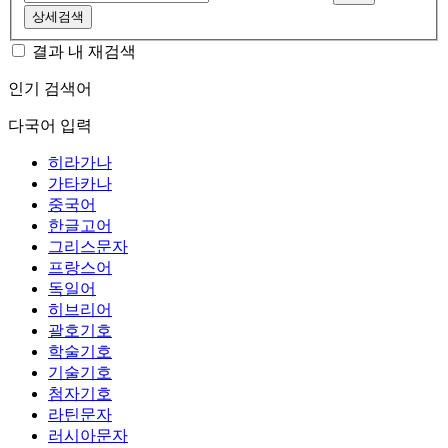
상세검색
결과 내 재검색
인기 검색어
다국어 입력
히라가나
가타카나
중국어
한글고어
그리스문자
프랑스어
독일어
히브리어
괄호기호
학술기호
기술기호
첨자기호
라틴문자
러시아문자