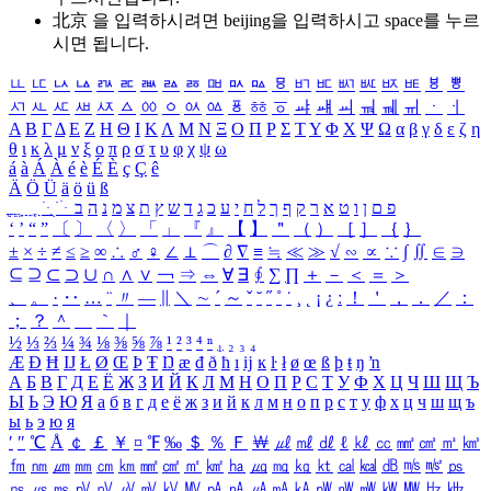
北京 을 입력하시려면
beijing
을 입력하시고 space를 누르
시면 됩니다.
ㅥ
ㅦ
ㅧ
ㅨ
ㅩ
ㅪ
ㅫ
ㅬ
ㅭ
ㅮ
ㅯ
ㅰ
ㅱ
ㅲ
ㅳ
ㅴ
ㅵ
ㅶ
ㅷ
ㅸ
ㅹ
ㅺ
ㅻ
ㅼ
ㅽ
ㅾ
ㅿ
ㆀ
ㆁ
ㆂ
ㆃ
ㆄ
ㆅ
ㆆ
ㆇ
ㆈ
ㆉ
ㆊ
ㆋ
ㆌ
ㆍ
ㆎ
Α
Β
Γ
Δ
Ε
Ζ
Η
Θ
Ι
Κ
Λ
Μ
Ν
Ξ
Ο
Π
Ρ
Σ
Τ
Υ
Φ
Χ
Ψ
Ω
α
β
γ
δ
ε
ζ
η
θ
ι
κ
λ
μ
ν
ξ
ο
π
ρ
σ
τ
υ
φ
χ
ψ
ω
á
à
Á
À
é
è
É
È
ç
Ç
ê
Ä
Ö
Ü
ä
ö
ü
ß
ְ
ֳ
ֲ
ֱ
ָ
ַ
ֵ
ֶ
ִ
ֹ
ּ
ֻ
ׂ
ׁ
ּ
ב
ה
נ
מ
צ
ת
ץ
ש
ד
ג
כ
ע
י
ח
ל
ך
ף
ק
ר
א
ט
ו
ן
ם
פ
‘
’
“
”
〔
〕
〈
〉
「
」
『
』
【
】
＂
（
）
［
］
｛
｝
±
×
÷
≠
≤
≥
∞
∴
♂
♀
∠
⊥
⌒
∂
∇
≡
≒
≪
≫
√
∽
∝
∵
∫
∬
∈
∋
⊆
⊇
⊂
⊃
∪
∩
∧
∨
￢
⇒
⇔
∀
∃
∮
∑
∏
＋
－
＜
＝
＞
、
。
·
‥
…
¨
〃
―
∥
＼
∼
´
～
ˇ
˘
˝
˚
˙
¸
˛
¡
¿
ː
！
＇
，
．
／
：
；
？
＾
＿
｀
｜
½
⅓
⅔
¼
¾
⅛
⅜
⅝
⅞
¹
²
³
⁴
ⁿ
₁
₂
₃
₄
Æ
Ð
Ħ
Ĳ
Ł
Ø
Œ
Þ
Ŧ
Ŋ
æ
đ
ð
ħ
ı
ĳ
ĸ
ŀ
ł
ø
œ
ß
þ
ŧ
ŋ
ŉ
А
Б
В
Г
Д
Е
Ё
Ж
З
И
Й
К
Л
М
Н
О
П
Р
С
Т
У
Ф
Х
Ц
Ч
Ш
Щ
Ъ
Ы
Ь
Э
Ю
Я
а
б
в
г
д
е
ё
ж
з
и
й
к
л
м
н
о
п
р
с
т
у
ф
х
ц
ч
ш
щ
ъ
ы
ь
э
ю
я
′
″
℃
Å
￠
￡
￥
¤
℉
‰
＄
％
Ｆ
￦
㎕
㎖
㎗
ℓ
㎘
㏄
㎣
㎤
㎥
㎦
㎙
㎚
㎛
㎜
㎝
㎞
㎟
㎠
㎡
㎢
㏊
㎍
㎎
㎏
㏏
㎈
㎉
㏈
㎧
㎨
㎰
㎱
㎲
㎳
㎴
㎵
㎶
㎷
㎸
㎹
㎀
㎁
㎂
㎃
㎄
㎺
㎻
㎽
㎾
㎿
㎐
㎑