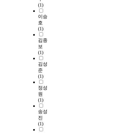
Second, the route
여
다
난
별
만
(1)
c
between Buchon
가
중
시
한
아
o
Interchange and Sajik
용
요
다
노
니
이승
m
Street in front of Sagik
공
한
양
점
라
호
p
Park was selected.
간
시
한
상
지
(1)
e
After the opening of
에
책
위
들
하
n
China and the rapid
대
대
험
의
공
김종
s
increase in
한
상
요
보
간
보
a
transportation from
인
이
소
도
의
(1)
t
Inchon Harbor and
간
되
를
침
체
i
Seoul, this route has
의
고
발
입
계
김성
o
been experiencing
의
있
생
등
적
준
n
economic losses and
식
어
시
으
개
(1)
a
heavy traffic
은
지
켰
로
발
m
congestion. Passage
지
하
다
인
가
정성
o
restrictions in Seoul's
하
공
.
하
능
원
u
bridges have also
공
간
지
여
성
(1)
n
helped to aggravate
간
의
하
지
은
t
the problem. 3. This
으
바
복
상
지
송성
r
study used the limit
로
람
합
보
하
진
e
depth of 40m
확
직
공
행
공
(1)
l
introduced in the
장
한
간
공
간
a
three-dimensional
되
상
은
간