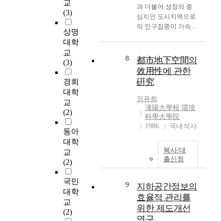
교
e
과 더불어 성장의 중
급
,
기
족
Making of public
(3)
i
심지인 도시지역으로
속
반
초
사
parking area to be
n
의 인구집중이 가속화
한
면
산
태
solved parking
상명
t
되고 있으며. 도시의
경
에
업
가
problem of this district
대학
e
급속한 성장으로 도시
제
기
의
일
due to lack of parking
교
r
의 집적 경제는 극대
발
술
성
8
어
space. 3) Creation of
都市地下空間의
(3)
e
화 할 수 있으나, 인구
전
혁
장
났
comfortable and vivid
效用性에 관한
s
가 도시의 수용능력을
과
신
을
고
pedestrian mall with
硏究
경희
t
초과하여 과도하게 집
무
,
바
,
enough common place
대학
e
중함으로 도시의 교통
분
정
탕
도
like plaza and resting
정유희
교
d
혼잡은 또 다른 도시
별
보
으
漢陽大學校 環境
시
area. Suggested
(2)
i
의 문제로 대두되고
한
科學大學院
화
로
의
planning criteria and
n
있으며 이로 인한 과
도
1986
국내석사
,
이
수
method are not always
동아
t
밀 교통량에 의한 부
시
국
루
평
adjusted because they
대학
h
작용 또한 심각한 수
의
제
어
적
are applied differently
복사/대
교
e
준에 이르게 되어 도
개
화
진
인
according to site and
출신청
(2)
u
로의 부지확보가 절실
발
의
근
확
program; However,
s
한 상태이나 신설 및
로
진
대
대
concerning existing
국민
e
9
기존도로 주변의 지가
인
지하공간정보의
전
화
가
commercial
대학
o
상승으로 이 또한 많
해
과
의
효율적 관리를
아
underground space
교
f
은 문제점을 가지고
환
산
물
닌
which have any
위한 제도개선
(2)
u
있다. 따라서 본 연구
경
업
결
수
special planning, this
연구