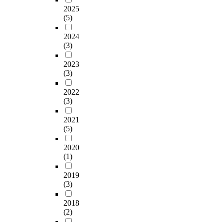
적
적
단
며
i
2025
속한 물류운송과 한강
반
인
확
순
,
(5)
m
의 전 교량의 통행제
영
개
장
하
그
e
한으로 인한 화물차량
되
발
으
고
러
2024
n
의 우회로 경제적 손
고
을
로
획
한
(3)
s
실과 그로 인한 교통
있
요
변
일
공
i
혼잡의 방지와 도로
는
구
화
적
2023
간
o
용적율의 부족으로 상
데
하
시
인
(3)
정
n
습 혼잡구역 개선방안
,
게
키
공
보
a
의 일환으로 노선을
그
되
며
간
2022
는
l
선정하게 되었다. 3.
중
었
인
(3)
과
정
u
본 논문에서는 최근
자
고
구
관
치
s
서울시가 발표한 입체
연
2021
,
유
리
,
e
이용 저해율이란 개념
(5)
환
최
입
의
경
o
에서 도입한 한계심도
경
근
을
문
제
f
2020
를 40m로 보고 40m이
보
세
촉
제
,
(1)
l
하의 지하공간을 이용
존
계
진
로
사
a
하여 검토된 노선에
및
각
하
활
회
2019
n
지하고속화도로를 건
회
국
였
성
,
(3)
d
설하여 공공의 이익을
복
에
다
화
문
.
극대화하며 국제 경쟁
은
서
.
되
2018
화
R
사회에서 경쟁력 있는
자
는
이
어
(2)
는
e
사회 간접자본을 마련
연
인
렇
있