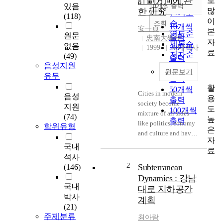
計劃方向에 관
로
순
있음
10개씩 출력
내림차순
많
한 硏究
인기도
(118)
이
순
조회
10개씩
安一貞
본
연도순
원문
출력
忠南大學校
자
제목순
없음
20개씩
1999
국내석사
료
저자순
(49)
출력
발행기
음성지원
30개씩
원문보기
관순
유무
출력
활
50개씩
Cities in modern
음성
용
출력
society become
지원
도
100개씩
mixture of all sides
(74)
높
출력
like politics, eonomy
학위유형
은
and culture and have a
자
lot of problems.
국내
료
Among city problems,
석사
population and
2
Subterranean
(146)
housing problem,
Dynamics : 강남
traffic and
국내
대로 지하공간
environment problem,
박사
계획
land using problem
(21)
due to lack of
주제분류
최아람
available land could