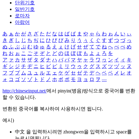
단위기호
일반기호
로마자
아랍어
あ
ぁ
か
が
さ
ざ
た
だ
な
は
ば
ぱ
ま
や
ゃ
ら
わ
ゎ
ん
い
ぃ
き
ぎ
し
じ
ち
ぢ
に
ひ
び
ぴ
み
り
う
ぅ
く
ぐ
す
ず
つ
づ
っ
ぬ
ふ
ぶ
ぷ
む
ゆ
ゅ
る
え
ぇ
け
げ
せ
ぜ
て
で
ね
へ
べ
ぺ
め
れ
お
ぉ
こ
ご
そ
ぞ
と
ど
の
ほ
ぼ
ぽ
も
よ
ょ
ろ
を
ア
ァ
カ
サ
ザ
タ
ダ
ナ
ハ
バ
パ
マ
ヤ
ャ
ラ
ワ
ヮ
ン
イ
ィ
キ
ギ
シ
ジ
チ
ヂ
ニ
ヒ
ビ
ピ
ミ
リ
ウ
ゥ
ク
グ
ス
ズ
ツ
ヅ
ッ
ヌ
フ
ブ
プ
ム
ユ
ュ
ル
エ
ェ
ケ
ゲ
セ
ゼ
テ
デ
ヘ
ベ
ペ
メ
レ
オ
ォ
コ
ゴ
ソ
ゾ
ト
ド
ノ
ホ
ボ
ポ
モ
ヨ
ョ
ロ
ヲ
―
http://chineseinput.net/
에서 pinyin(병음)방식으로 중국어를 변환
할 수 있습니다.
변환된 중국어를 복사하여 사용하시면 됩니다.
예시)
中文 을 입력하시려면
zhongwen
을 입력하시고 space를
누르시면됩니다.