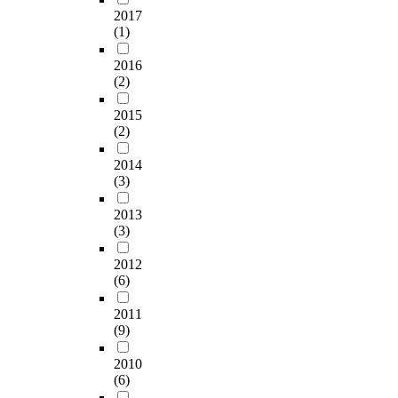
물
c
하는데 있다. With the
과
구
듯
지
2017
론
e
rapid growth of an
의
증
높
(1)
않
건
n
economic society, the
단
가
아
다
설
t
centralization of
절
2016
와
진
.
,
l
population accelerates
(2)
로
산
활
후
도
y
in urban areas
인
업
용
자
시
,
2015
becoming the centers
한
의
도
의
,
(2)
l
of development.
여
발
와
경
토
a
However, these
러
달
함
우
목
2014
r
developments have
사
로
께
는
,
(3)
g
created problems of
회
오
지
상
환
e
traffic congestion as
적
늘
하
업
2013
경
-
well as influence the
문
날
공
적
(3)
,
s
shortage of lands for
제
현
간
인
교
c
additional roads.
의
대
은
목
2012
통
a
Moreover, increase in
근
도
지
(6)
적
,
l
value for lands have
본
시
상
으
재
e
worsened the
적
2011
는
공
로
난
p
foregoing problems.
(9)
인
공
간
계
,
r
Initially, the present
해
통
의
획
안
o
2010
study was conducted
결
적
프
되
전
(6)
j
to grasp the concept of
방
으
로
고
,
e