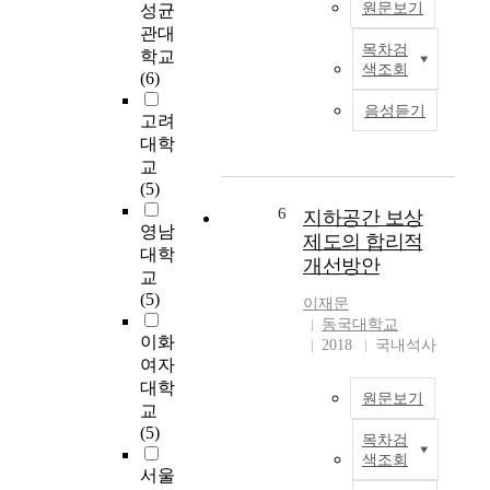
원문보기
성균
시
하
,
The planning criteria
관대
화
공
가
which could be
목차검
학교
인
현
간
용
applied to the site are
색조회
(6)
류
상
은
토
determined, and
문
에
,
지
underground
음성듣기
고려
명
따
이
의
commercial space
대학
의
른
후
부
model is suggested on
발
교
도
안
족
the basis of that
달
(5)
시
식
및
criteria. Planning
과
기
처
6
지
criteria of
지하공간 보상
영남
함
능
의
가
underground
제도의 합리적
께
대학
의
역
폭
commercial space are
개선방안
한
교
일
할
등
divided into 2 sides.
기
(5)
극
에
등
One is space
이재문
술
집
서
의
organization and
동국대학교
의
이화
중
사
각
design and the other is
2018
국내석사
발
여자
,
회
종
function. In the side of
전
가
기
대학
문
space organization
원문보기
은
용
반
교
제
and design, each
환
토
시
(5)
가
planning factor is
목차검
M
경
지
설
발
decided according to
색조회
o
의
의
로
서울
생
layout and space
d