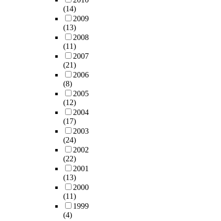
넌
i
시
된
을
(14)
9
다
논
피
스
v
어
다
말
2009
년
.
란
하
,
i
메
.
(13)
한
9
이
을
게
지
d
니
하
2008
다
월
러
불
되
역
u
티
지
(11)
.
1
한
러
었
활
a
를
만
2007
그
8
점
일
다
성
l
제
(21)
일
러
일
은
으
.
화
b
공
2006
부
나
부
이
켜
최
사
u
(8)
하
에
정
터
주
왔
근
업
i
2005
는
서
작
1
제
으
엔
에
l
(12)
수
는
우
0
에
며
경
대
d
2004
변
사
리
월
대
,
기
(17)
한
i
환
회
나
1
한
도
불
2003
선
n
경
부
라
8
연
시
황
(24)
행
g
의
문
의
일
구
주
에
2002
연
s
개
간
과
까
가
변
따
(22)
구
s
선
상
거
지
아
환
른
2001
등
h
을
호
지
한
직
경
(13)
사
을
o
기
의
역
달
도
보
2000
업
분
u
반
존
활
(11)
동
초
전
실
석
l
으
성
성
1999
안
기
에
패
하
d
로
증
(4)
화
온
단
크
와
고
b