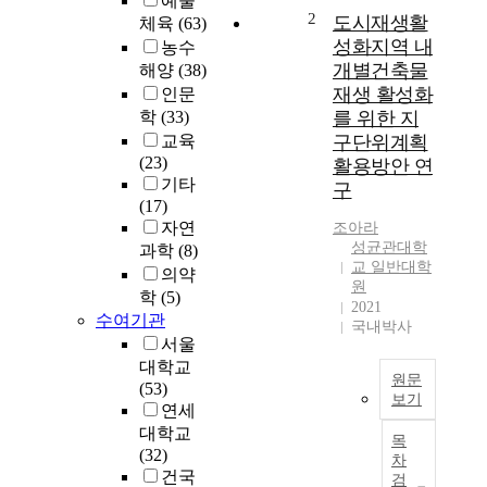
예술
오
2
도시재생활
체육
(63)
늘
성화지역 내
농수
날
개별건축물
해양
(38)
활
재생 활성화
인문
발
학
(33)
를 위한 지
하
교육
구단위계획
게
(23)
활용방안 연
시
기타
구
행
(17)
되
자연
조아라
고
성균관대학
과학
(8)
있
교 일반대학
의약
는
원
학
(5)
지
2021
역
수여기관
국내박사
활
서울
성
대학교
원문
화
(53)
보기
사
연세
업
S
대학교
목
에
o
(32)
차
긍
u
건국
검