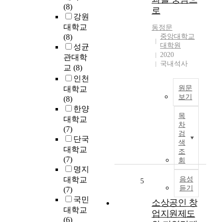
업
n
(8)
로
에
r
강원
있
e
대학교
동정문
어
g
(8)
중앙대학교
적
e
대학원
성균
극
n
2020
관대학
국내석사
적
e
교
(8)
인
r
인천
주
a
원문
대학교
민
t
보기
(8)
참
i
한양
문
여
o
목
대학교
화
가
n
차
(7)
도
중
p
검
단국
시
색
요
r
대학교
의
조
한
o
(7)
특
회
요
j
명지
성
인
e
과
대학교
음성
5
임
c
듣기
브
(7)
을
t
랜
국민
소상공인 창
강
s
드
대학교
업지원제도
조
,
가
(6)