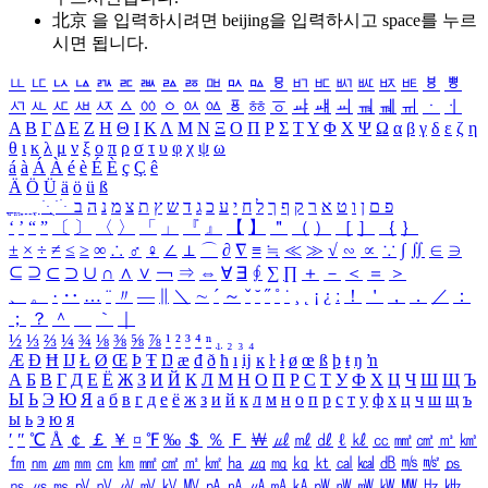
北京 을 입력하시려면
beijing
을 입력하시고 space를 누르
시면 됩니다.
ㅥ
ㅦ
ㅧ
ㅨ
ㅩ
ㅪ
ㅫ
ㅬ
ㅭ
ㅮ
ㅯ
ㅰ
ㅱ
ㅲ
ㅳ
ㅴ
ㅵ
ㅶ
ㅷ
ㅸ
ㅹ
ㅺ
ㅻ
ㅼ
ㅽ
ㅾ
ㅿ
ㆀ
ㆁ
ㆂ
ㆃ
ㆄ
ㆅ
ㆆ
ㆇ
ㆈ
ㆉ
ㆊ
ㆋ
ㆌ
ㆍ
ㆎ
Α
Β
Γ
Δ
Ε
Ζ
Η
Θ
Ι
Κ
Λ
Μ
Ν
Ξ
Ο
Π
Ρ
Σ
Τ
Υ
Φ
Χ
Ψ
Ω
α
β
γ
δ
ε
ζ
η
θ
ι
κ
λ
μ
ν
ξ
ο
π
ρ
σ
τ
υ
φ
χ
ψ
ω
á
à
Á
À
é
è
É
È
ç
Ç
ê
Ä
Ö
Ü
ä
ö
ü
ß
ְ
ֳ
ֲ
ֱ
ָ
ַ
ֵ
ֶ
ִ
ֹ
ּ
ֻ
ׂ
ׁ
ּ
ב
ה
נ
מ
צ
ת
ץ
ש
ד
ג
כ
ע
י
ח
ל
ך
ף
ק
ר
א
ט
ו
ן
ם
פ
‘
’
“
”
〔
〕
〈
〉
「
」
『
』
【
】
＂
（
）
［
］
｛
｝
±
×
÷
≠
≤
≥
∞
∴
♂
♀
∠
⊥
⌒
∂
∇
≡
≒
≪
≫
√
∽
∝
∵
∫
∬
∈
∋
⊆
⊇
⊂
⊃
∪
∩
∧
∨
￢
⇒
⇔
∀
∃
∮
∑
∏
＋
－
＜
＝
＞
、
。
·
‥
…
¨
〃
―
∥
＼
∼
´
～
ˇ
˘
˝
˚
˙
¸
˛
¡
¿
ː
！
＇
，
．
／
：
；
？
＾
＿
｀
｜
½
⅓
⅔
¼
¾
⅛
⅜
⅝
⅞
¹
²
³
⁴
ⁿ
₁
₂
₃
₄
Æ
Ð
Ħ
Ĳ
Ł
Ø
Œ
Þ
Ŧ
Ŋ
æ
đ
ð
ħ
ı
ĳ
ĸ
ŀ
ł
ø
œ
ß
þ
ŧ
ŋ
ŉ
А
Б
В
Г
Д
Е
Ё
Ж
З
И
Й
К
Л
М
Н
О
П
Р
С
Т
У
Ф
Х
Ц
Ч
Ш
Щ
Ъ
Ы
Ь
Э
Ю
Я
а
б
в
г
д
е
ё
ж
з
и
й
к
л
м
н
о
п
р
с
т
у
ф
х
ц
ч
ш
щ
ъ
ы
ь
э
ю
я
′
″
℃
Å
￠
￡
￥
¤
℉
‰
＄
％
Ｆ
￦
㎕
㎖
㎗
ℓ
㎘
㏄
㎣
㎤
㎥
㎦
㎙
㎚
㎛
㎜
㎝
㎞
㎟
㎠
㎡
㎢
㏊
㎍
㎎
㎏
㏏
㎈
㎉
㏈
㎧
㎨
㎰
㎱
㎲
㎳
㎴
㎵
㎶
㎷
㎸
㎹
㎀
㎁
㎂
㎃
㎄
㎺
㎻
㎽
㎾
㎿
㎐
㎑