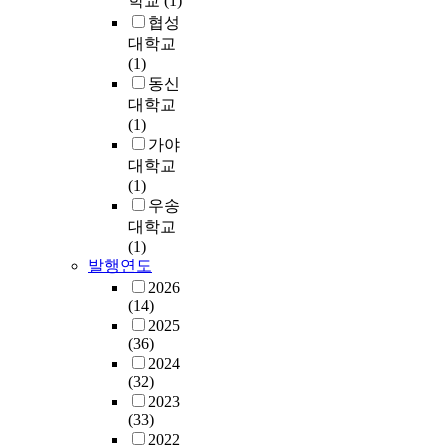
학교
(1)
업
t
고
다
존
가
며
한
9
을
h
협성
,
.
자
치
,
구
7
비
a
대학교
기
이
원
의
지
역
년
교
t
(1)
후
렇
을
중
금
은
I
사
a
동신
변
듯
활
간
까
1
M
례
l
대학교
화
사
용
변
지
9
F
대
l
(1)
적
회
하
수
관
7
체
상
-
가야
응
와
여
에
련
1
제
으
o
대학교
성
기
각
연
지
년
이
로
u
(1)
,
업
도
구
식
이
후
선
t
우송
폐
의
시
를
체
래
국
정
r
기
대학교
필
와
진
계
오
내
하
e
물
(1)
요
농
행
즉
랫
외
여
d
발행연도
관
가
어
한
행
동
환
분
e
리
2026
맞
촌
다
정
안
경
석
v
(14)
,
물
을
.
이
매
변
해
e
2025
수
려
자
연
론
우
화
보
l
(36)
질
공
치
구
을
엄
에
고
o
2024
오
공
단
결
통
격
따
(32)
자
p
염
·
체
론
한
하
른
2023
한
m
등
기
,
을
적
게
국
(33)
다
e
생
업
주
받
용
유
가
2022
.
n
태
·