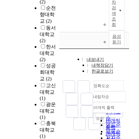
(2)
지
e
차
대
어
주
변
뮤
는
없
순천
알
n
검
한
기
하
수
니
모
는
색
아
v
향대학
문
업
다
브
티
든
결
조
보
i
교
(2)
제
사
.
랜
비
국
과
회
고
r
동서
를
회
지
드
즈
민
가
자
o
야
대학교
공
난
가
니
의
음성
초
한
n
기
(2)
헌
참
듣기
치
스
삶
래
다
m
하
한서
사
여
는
방
의
되
.
e
고
대학교
업
정
세
식
터
어
n
있
(2)
의
내보내기
부
분
의
전
대
연
t
다
성공
내책장담기
협
는
하
도
이
처
구
s
.
한글로보기
업
회대학
공
야
입
며
할
문
d
이
상
교
(2)
간
브
과
우
수
제
u
에
대
고신
의
정확도순
랜
관
리
없
에
e
대
로
질
대학교
드
련
가
을
답
t
하
서
내림차순
과
(1)
체
된
후
정확도
만
하
o
여
공
삶
광운
험
몇
손
순
큼
기
t
10개씩 출력
새
공
내림차순
의
대학교
,
가
들
크
인기도
위
h
로
을
질
(1)
브
지
에
나
순
조회
해
e
10개씩
운
선
을
충북
랜
이
게
큰
연도순
비
p
출력
도
호
향
드
슈
물
대학교
위
제목순
슷
o
시
20개씩
하
상
선
들
려
(1)
기
저자순
한
o