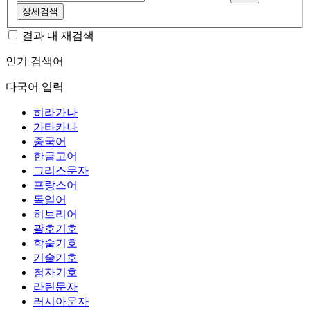
상세검색
결과 내 재검색
인기 검색어
다국어 입력
히라가나
가타카나
중국어
한글고어
그리스문자
프랑스어
독일어
히브리어
괄호기호
학술기호
기술기호
첨자기호
라틴문자
러시아문자