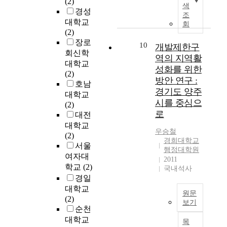
(2)
개
스
의
의
색
사
e
을
서
경성
성
,
목
위
조
업
i
충
새
대학교
있
체
적
기
회
의
r
분
로
(2)
고
육
은
감
초
i
히
운
장로
쾌
서
보
이
10
개발제한구
기
m
반
파
적
회신학
비
다
고
역의 지역활
단
p
영
트
한
대학교
스
풍
조
계
r
성화를 위한
하
너
지
(2)
,
요
되
에
o
방안 연구 :
지
로
역
호남
사
로
었
정
v
못
경기도 양주
주
으
회
운
대학교
다
부
e
하
목
시를 중심으
로
복
지
(2)
.
에
d
는
받
로
만
지
역
대전
때
게
r
등
고
들
에
사
대학교
문
기
e
지
있
우승철
기
포
회
(2)
에
대
s
속
경희대학교
다
위
함
의
서울
I
되
i
행정대학원
적
.
한
된
구
M
여자대
는
d
2011
인
기
여
다
현
F
학교
(2)
국내석사
역
e
지
업
러
.
즉
라
경일
할
n
역
또
활
그
완
는
대학교
은
t
활
한
원문
동
리
주
어
(2)
무
i
성
최
보기
들
고
군
처
순천
엇
a
화
근
로
중
의
국
구
대학교
인
l
에
목
들
분
간
커
토
니