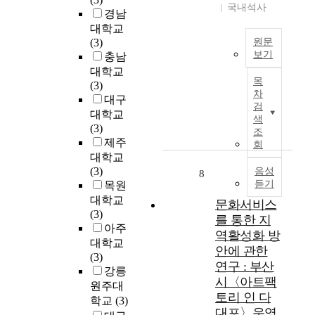
지
성
국내석사
책
활
n
경남
역
은
으
성
t
대학교
활
세
로
화
y
(3)
원문
성
분
말
사
e
보기
충남
화
하
미
업
a
대학교
에
최
야
암
목
초
r
(3)
큰
근
문
아
차
기
s
대구
성
까
화
고
검
단
.
공
대학교
지
도
색
소
계
I
을
(3)
지
조
시
득
에
n
거
제주
역
회
의
,
서
s
두
대학교
재
매
고
정
o
었
(3)
생
음성
8
력
부
부
m
던
듣기
목원
사
성
가
가
e
워
업
대학교
문화서비스
,
가
주
o
터
의
(3)
문
를 통한 지
치
민
f
프
주
아주
화
등
역활성화 방
들
t
론
요
대학교
도
의
안에 관한
이
h
트
주
(3)
시
소
연구 : 부산
참
e
도
체
강릉
의
득
여
s
시〈아트팩
시
는
원주대
독
증
할
e
토리 인 다
재
정
학교
(3)
특
대
수
a
생
대포〉운영
부