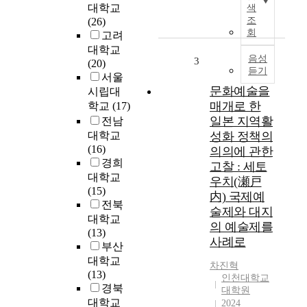
정
t
대학교
색
적
h
조
(26)
인
K
회
고려
영
o
대학교
향
r
음성
3
(20)
듣기
을
e
서울
미
a
문화예술을
시립대
치
h
매개로 한
학교
(17)
는
a
일본 지역활
전남
요
s
대학교
성화 정책의
인
c
(16)
의의에 관한
을
o
경희
고찰 : 세토
정
n
대학교
우치(瀬戸
부
t
(15)
内) 국제예
의
i
전북
역
n
술제와 대지
대학교
할
u
의 예술제를
(13)
에
e
사례로
부산
중
d
대학교
점
t
차진혁
(13)
을
o
인천대학교
경북
대학원
두
s
대학교
2024
어
e