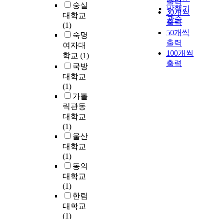
생
출력
며
시
호
을
줄
숭실
의
발행기
시
r
활
,
30개씩
키
,
검
자
대학교
순
기
r
관순
의
기
출력
고
브
토
연
(1)
간
에
e
중
업
50개씩
자
랜
해
자
숙명
을
형
g
심
의
출력
여
드
보
원
맞
여자대
성
e
지
사
러
100개씩
충
는
이
게
학교
(1)
되
n
로
회
형
출력
성
것
다
되
국방
었
e
서
공
태
도
이
.
었
대학교
으
r
지
헌
의
에
다
우
고
(1)
나
a
역
활
정
포
.
리
,
가톨
2
t
문
동
책
함
우
나
정
릭관동
0
i
화
또
을
된
선
라
부
1
o
대학교
및
한
추
다
완
국
는
4
n
(1)
자
점
진
.
주
토
물
년
o
울산
원
차
해
따
군
정
론
현
f
대학교
을
적
왔
라
이
책
,
재
p
(1)
기
으
다
서
도
은
지
,
h
동의
반
로
.
문
입
정
방
지
y
대학교
으
특
그
화
한
치
경
속
s
(1)
로
정
중
도
중
적
제
과
i
한림
문
지
‘
시
간
&
또
중
c
대학교
화
역
살
의
지
#
한
단
a
(1)
산
대
기