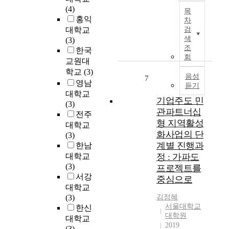
실
e
항
(4)
를
각
목
제
n
만
홍익
조
종
차
로
e
산
사
대학교
검
최
주
r
업
색
하
(3)
첨
민
a
이
조
고
한국
단
참
t
쇠
회
연
교원대
장
여
i
퇴
구
비
학교
(3)
가
o
한
음성
7
하
도
영남
제
n
듣기
후
였
입
대학교
대
p
,
기업주도 민
다
과
(3)
로
r
문
관파트너십
.
신
전주
이
o
화
측
형 지역활성
개
대학교
루
j
및
독
발
화사업의 단
(3)
어
e
상
립
(
계별 진행과
한남
지
c
업
변
반
대학교
정 : 가파도
지
t
기
수
도
(3)
않
s
프로젝트를
능
문
체
서강
는
i
중심으로
을
화
,
원
n
대학교
도
도
백
인
r
(3)
김정혜
입
시
신
서울대학교
을
e
한신
하
의
)
대학원
지
c
대학교
여
특
정
2019
역
e
(3)