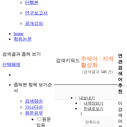
단행본
연구보고서
공개강의
home
학위논문
검색결과 좁혀 보기
연
주제어 : 지역
검색키워드
관
활성화
선택해제
검
(검색결과
540
건)
색
어
좁혀본 항목 보기순
추
서
천
내보내기
검색량순
이
내책장담기
가나다순
한글로보기
검
원문유무
1
색
원문
어
정확도순
있음