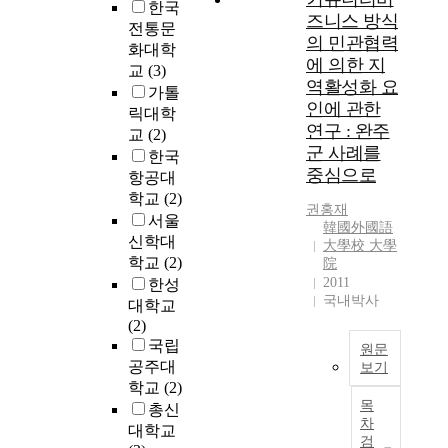
않
d
화
한국
져
도
스
향
즈니스 방식
았
o
시
왔
전통문
권
는
락
의 민관협력
기
n
켰
다
화대학
,
세
속
때
o
에 의한 지
으
.
교
(3)
지
분
에
문
t
역활성화 요
나
여
방
가톨
하
서
이
f
,
인에 관한
기
할
릭대학
야
흑
라
e
획
에
연구 : 완주
것
문
교
(2)
·
고
e
일
오
군 사례를
없
화
적
한국
본
l
적
늘
이
중심으로
서
자
항공대
다
t
인
날
살
비
의
학교
(2)
.
h
수
‘
권홍재
기
스
갈
서울
즉
e
변
기
韓國外國語
좋
,
림
신학대
,
e
경
大學校 大學
업
은
교
길
지
f
학교
(2)
院
관
’
지
육
을
역
f
2011
한성
을
이
역
서
넘
국내박사
활
e
대학교
형
지
을
비
나
성
c
(2)
성
역
목
스
들
화
t
국립
하
활
원문
표
,
며
사
s
고
공주대
성
보기
로
의
적
업
o
지
학교
(2)
화
저
료
본
자
에
f
역
목
사
총신
마
서
연
위
있
t
차
특
업
대학교
다
비
구
주
어
h
검
성
에