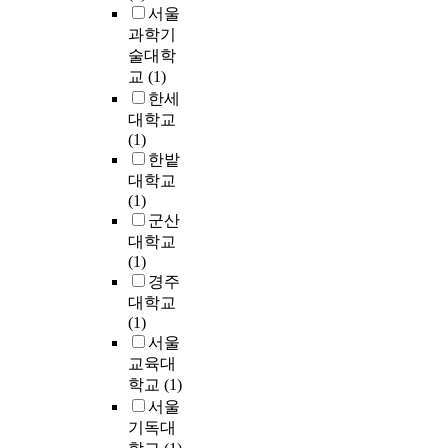
특
원
8
침
이
l
서울
업
상
좋
성
조
2
체
라
e
을
과학기
의
은
과
직
2
의
는
n
형
술대학
직
지
브
(
8
늪
결
v
성
접
교
(1)
역
랜
I
;
으
과
i
하
적
한세
만
드
S
경
로
적
r
여
이
대학교
들
가
S
제
빠
차
o
경
고
(1)
기
치
)
적
져
이
n
제
실
한밭
’
지
의
인
들
를
m
활
질
란
대학교
역
신
논
게
가
e
동
적
지
(1)
활
설
리
되
져
n
과
인
역
군산
성
은
로
었
온
t
물
참
별
대학교
화
국
계
다
두
s
리
여
로
(1)
에
내
속
.
지
a
적
로
가
경주
미
에
변
우
역
n
재
나
지
치
서
하
대학교
리
의
d
생
아
고
는
처
고
(1)
나
지
d
을
가
있
영
음
있
서울
라
역
e
활
는
는
향
시
다
교육대
기
활
m
성
분
개
과
도
.
업
학교
(1)
성
a
화
위
성
브
되
개
은
서울
화
n
시
기
과
랜
었
발
1
기독대
사
d
키
이
부
드
으
제
9