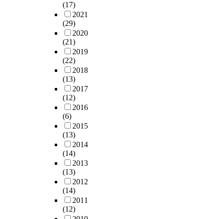
민
기
과
지
경
(17)
우
t
적
주
,
위
검
되
쟁
2021
선
.
특
민
시
해
토
어
(29)
력
이
T
성
파
민
중
가
온
2020
강
론
h
에
트
단
(21)
국
거
도
화
연
e
중
너
체
2019
서
의
시
측
구
r
점
십
(22)
등
안
전
정
면
를
e
을
바
2018
이
에
무
책
에
통
g
둔
탕
(13)
협
서
하
이
서
해
e
계
의
2017
력
건
였
다
고
국
n
획
(12)
지
하
주
다
.
용
내
e
의
2016
역
여
하
는
이
조
외
r
(6)
중
사
재
는
점
제
정
의
a
2015
요
업
설
주
이
도
이
거
t
(13)
성
이
계
민
본
는
전
버
i
2014
이
늘
,
들
연
도
체
(14)
넌
o
커
어
재
대
구
입
기
2013
스
n
지
날
창
상
의
이
업
(13)
및
o
고
것
조
으
주
래
에
2012
로
f
있
으
하
로
요
끊
걸
(14)
컬
i
다
로
는
2
특
임
쳐
2011
거
n
.
예
활
0
징
없
(12)
불
버
d
도
상
동
1
이
는
2010
가