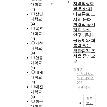
과
1
6
지역활성화
민
c
대학교
에
9
참
o
를 위한 워
(4)
관
8
여
m
터프론트 도
상명
한
0
의
p
대학교
시의 문화ㆍ
연
년
중
l
(4)
환경적 공간
구
대
요
e
목포
계획 방향
를
이
성
t
대학교
연구 : 문화
위
후
에
e
(4)
해
공동체와 회
급
대
d
가천
중
속
복력 있는
해
t
대학교
국
도
생활환경 조
충
h
(4)
에
로
성을 중심으
분
e
안동
문
발
히
i
로
대학교
화
달
인
r
(4)
도
한
곽채은
지
u
배재
시
경
인천대학교
되
r
대학교
로
쟁
일반대학원
고
b
(4)
지
2021
력
있
a
대진
국내석사
정
을
음
n
대학교
된
바
에
r
(4)
서
탕
도
e
원문
청운
안
으
보기
,
g
대학교
시
로