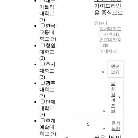
대구
성
를
있
r
은
(
가이드라인
,
가톨릭
누
는
e
수
공
을 중심으로
문
대학교
려
통
a
변
공
화
(3)
왔
로
s
으
)
정송이
도
한국
다
를
,
로
동서대학교
와
시
그
교통대
확
h
디자인&IT
많
사
의
러
학교
(3)
보
o
전문대학원
은
회
다
나
창원
2009
하
w
관
단
원
이
국내석사
대학교
고
e
광
체
성
를
(3)
지
v
객
(
에
지
호서
속
e
을
시
원문
포
속
대학교
될
r
끌
보기
민
함
시
(3)
수
,
어
)
최
되
키
광주
있
r
목
들
가
근
고
지
는
e
대학교
차
여
중
들
독
못
검
기
s
(3)
도
심
어
립
하
색
반
i
인제
시
이
우
변
고
조
을
d
대학교
경
되
리
수
회
각
마
e
(3)
제
어
사
도
종
련
n
추계
를
이
회
음성
시
9
퇴
하
t
예술대
활
루
듣기
는
서
폐
지
s
학교
(3)
성
어
수
비
와
커뮤니티비