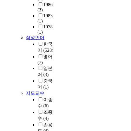
받
주
사
년
을
w
시
1986
트
되
고
목
의
층
미
i
(3)
활
너
어
분
하
제
들
친
t
1983
동
십
주
석
여
한
이
요
h
(1)
으
을
로
을
로
으
급
인
t
1978
로
통
중
실
컬
로
증
(1)
에
h
부
한
앙
시
거
특
하
작성언어
대
e
터
지
주
한
버
별
고
해
i
한국
자
역
도
다
넌
한
있
조
m
어
(528)
연
활
및
.
스
희
다
사
p
영어
생
성
성
따
,
생
.
하
r
(7)
태
화
장
라
지
을
소
였
o
일본
계
가
지
서
역
강
상
다
v
를
어
(3)
유
상
첫
발
요
공
.
e
보
일
중국
주
째
전
하
인
로
m
존
한
어
(1)
의
,
이
고
창
컬
e
하
수
지도교수
에
문
론
토
업
거
n
며
단
의
이종
화
,
지
은
버
t
,
처
해
수
(6)
도
그
이
그
넌
o
수
럼
획
시
리
용
조종
들
스
f
재
여
일
의
고
의
의
수
(4)
성
i
해
겨
적
특
사
효
생
손용
과
n
와
진
인
성
회
율
활
훈
(4)