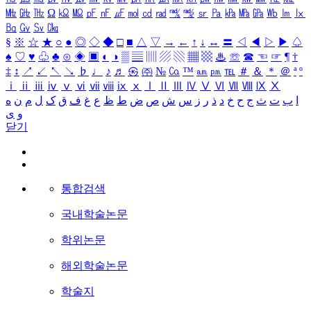
㎒
㎓
㎔
Ω
㏀
㏁
㎊
㎋
㎌
㏖
㏅
㎭
㎮
㎯
㏛
㎩
㎪
㎫
㎬
㏝
㏐
㏓
㏃
㏉
㏜
㏆
§
※
☆
★
○
●
◎
◇
◆
□
■
△
▽
→
←
↑
↓
↔
〓
◁
◀
▷
▶
♤
♠
♡
♥
♧
♣
⊙
◈
▣
◐
◑
▒
▤
▥
▨
▧
▦
▩
♨
☏
☎
☜
☞
¶
†
‡
↕
↗
↙
↖
↘
♭
♩
♪
♬
㉿
㈜
№
㏇
™
㏂
㏘
℡
＃
＆
＊
＠
ª
º
ⅰ
ⅱ
ⅲ
ⅳ
ⅴ
ⅵ
ⅶ
ⅷ
ⅸ
ⅹ
Ⅰ
Ⅱ
Ⅲ
Ⅳ
Ⅴ
Ⅵ
Ⅶ
Ⅷ
Ⅸ
Ⅹ
ا
ب
ت
ث
ج
ح
خ
د
ذ
ر
ز
س
ش
ص
ض
ط
ظ
ع
غ
ف
ق
ک
ل
م
ن
ه
و
ی
닫기
통합검색
국내학술논문
학위논문
해외학술논문
학술지