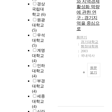
해
a
와 지역경제
치
경상
왔
n
활성화 역량
지
국립대
다
d
에 관한 연
역
학교
(6)
.
m
구 : 경기지
활
원광
하
o
역을 중심으
성
대학교
지
r
로
화
(5)
만
e
에
우석
본
a
황면기
미
대학교
연
n
경기대학교
치
(5)
구
d
행정대학원
는
계명
자
m
2003
영
는
o
대학교
국내석사
향
지
r
(4)
과
역
e
인하
원문
브
활
a
대학교
보기
랜
성
r
(4)
드
우
화
e
부경
가
리
사
a
대학교
치
나
업
s
(4)
의
라
에
h
세종
매
는
있
a
대학교
개
지
어
v
(4)
효
난
주
e
신라