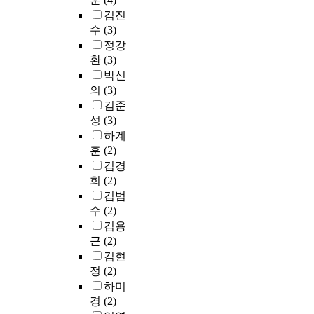
에
f
기
다
지
에
적
성
터
김진
영
r
존
는
역
브
혁
을
전
향
a
수
(3)
항
데
개
랜
신
저
이
을
s
정강
만
에
발
드
이
하
되
미
t
환
(3)
산
우
이
가
라
시
는
친
r
업
박신
려
추
치
는
켰
동
요
u
활
를
의
(3)
진
에
이
다
시
인
c
동
표
김준
되
영
론
는
에
을
t
의
하
성
(3)
어
향
적
부
고
기
u
오
기
왔
하계
을
렌
정
용
준
r
염
도
다
미
즈
적
훈
(2)
창
을
e
물
한
.
칠
에
평
출
김경
분
s
질
다
지
것
초
가
과
희
(2)
석
o
로
.
금
이
점
도
실
김범
틀
t
부
기
까
다
을
받
업
수
(2)
로
h
터
업
지
.
맞
아
률
설
a
김용
안
참
의
둘
추
왔
해
정
t
근
(2)
전
여
지
째
어
다
소
하
a
김현
한
를
역
,
사
.
에
여
n
지
정
(2)
통
활
도
례
기
사
y
속
한
하미
성
시
를
본
여
례
u
가
지
경
(2)
화
서
분
연
함
분
r
능
역