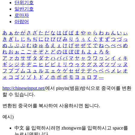
단위기호
일반기호
로마자
아랍어
あ
ぁ
か
が
さ
ざ
た
だ
な
は
ば
ぱ
ま
や
ゃ
ら
わ
ゎ
ん
い
ぃ
き
ぎ
し
じ
ち
ぢ
に
ひ
び
ぴ
み
り
う
ぅ
く
ぐ
す
ず
つ
づ
っ
ぬ
ふ
ぶ
ぷ
む
ゆ
ゅ
る
え
ぇ
け
げ
せ
ぜ
て
で
ね
へ
べ
ぺ
め
れ
お
ぉ
こ
ご
そ
ぞ
と
ど
の
ほ
ぼ
ぽ
も
よ
ょ
ろ
を
ア
ァ
カ
サ
ザ
タ
ダ
ナ
ハ
バ
パ
マ
ヤ
ャ
ラ
ワ
ヮ
ン
イ
ィ
キ
ギ
シ
ジ
チ
ヂ
ニ
ヒ
ビ
ピ
ミ
リ
ウ
ゥ
ク
グ
ス
ズ
ツ
ヅ
ッ
ヌ
フ
ブ
プ
ム
ユ
ュ
ル
エ
ェ
ケ
ゲ
セ
ゼ
テ
デ
ヘ
ベ
ペ
メ
レ
オ
ォ
コ
ゴ
ソ
ゾ
ト
ド
ノ
ホ
ボ
ポ
モ
ヨ
ョ
ロ
ヲ
―
http://chineseinput.net/
에서 pinyin(병음)방식으로 중국어를 변환
할 수 있습니다.
변환된 중국어를 복사하여 사용하시면 됩니다.
예시)
中文 을 입력하시려면
zhongwen
을 입력하시고 space를
누르시면됩니다.