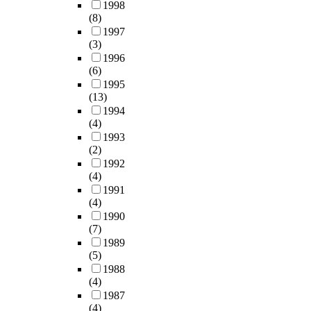
새
대
1998
정
라
계
게
가
,
e
로
로
(8)
책
인
에
기
장
본
p
운
인
1997
은
으
있
여
의
연
r
문
(3)
해
급
로
음
했
실
구
o
화
1996
파
격
설
을
다
직
의
m
(6)
산
트
한
문
시
는
등
분
o
1995
업
너
산
조
사
긍
으
석
t
(13)
및
십
업
사
한
정
로
기
e
1994
지
에
발
를
다
적
인
(4)
준
d
역
대
달
돌
.
인
해
1993
이
a
커
한
과
리
따
평
창
(2)
될
c
뮤
관
인
고
라
가
업
1992
로
t
니
심
구
3
서
와
전
(4)
컬
i
티
이
집
4
본
거
선
1991
거
v
를
커
중
5
논
주
(4)
에
버
e
형
지
문
부
문
민
1990
뛰
넌
l
성
게
제
(7)
유
은
들
어
스
y
하
되
로
1989
효
이
의
드
성
a
고
며
(5)
뒤
설
러
재
는
과
l
다
,
1988
늦
문
한
산
청
에
o
양
민
(4)
게
지
점
권
중
영
n
한
관
1987
시
를
에
행
장
향
g
도
(4)
파
작