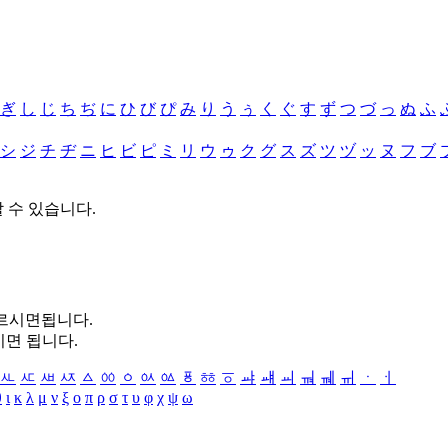
ぎ
し
じ
ち
ぢ
に
ひ
び
ぴ
み
り
う
ぅ
く
ぐ
す
ず
つ
づ
っ
ぬ
ふ
シ
ジ
チ
ヂ
ニ
ヒ
ビ
ピ
ミ
リ
ウ
ゥ
ク
グ
ス
ズ
ツ
ヅ
ッ
ヌ
フ
ブ
할 수 있습니다.
누르시면됩니다.
시면 됩니다.
ㅻ
ㅼ
ㅽ
ㅾ
ㅿ
ㆀ
ㆁ
ㆂ
ㆃ
ㆄ
ㆅ
ㆆ
ㆇ
ㆈ
ㆉ
ㆊ
ㆋ
ㆌ
ㆍ
ㆎ
θ
ι
κ
λ
μ
ν
ξ
ο
π
ρ
σ
τ
υ
φ
χ
ψ
ω