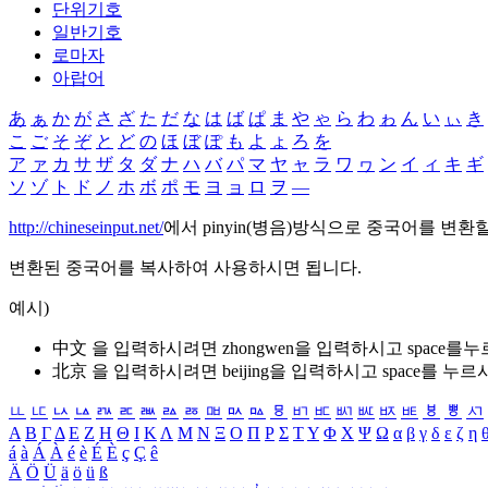
단위기호
일반기호
로마자
아랍어
あ
ぁ
か
が
さ
ざ
た
だ
な
は
ば
ぱ
ま
や
ゃ
ら
わ
ゎ
ん
い
ぃ
き
こ
ご
そ
ぞ
と
ど
の
ほ
ぼ
ぽ
も
よ
ょ
ろ
を
ア
ァ
カ
サ
ザ
タ
ダ
ナ
ハ
バ
パ
マ
ヤ
ャ
ラ
ワ
ヮ
ン
イ
ィ
キ
ギ
ソ
ゾ
ト
ド
ノ
ホ
ボ
ポ
モ
ヨ
ョ
ロ
ヲ
―
http://chineseinput.net/
에서 pinyin(병음)방식으로 중국어를 변환
변환된 중국어를 복사하여 사용하시면 됩니다.
예시)
中文 을 입력하시려면
zhongwen
을 입력하시고 space를
北京 을 입력하시려면
beijing
을 입력하시고 space를 누르
ㅥ
ㅦ
ㅧ
ㅨ
ㅩ
ㅪ
ㅫ
ㅬ
ㅭ
ㅮ
ㅯ
ㅰ
ㅱ
ㅲ
ㅳ
ㅴ
ㅵ
ㅶ
ㅷ
ㅸ
ㅹ
ㅺ
Α
Β
Γ
Δ
Ε
Ζ
Η
Θ
Ι
Κ
Λ
Μ
Ν
Ξ
Ο
Π
Ρ
Σ
Τ
Υ
Φ
Χ
Ψ
Ω
α
β
γ
δ
ε
ζ
η
á
à
Á
À
é
è
É
È
ç
Ç
ê
Ä
Ö
Ü
ä
ö
ü
ß