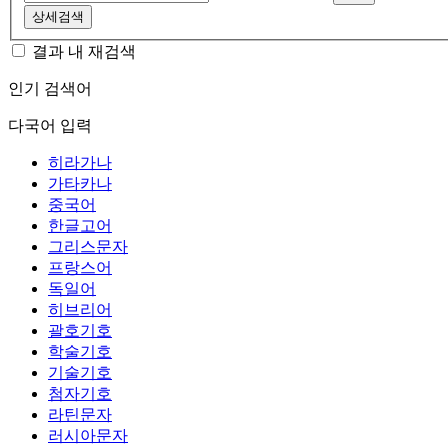
상세검색
결과 내 재검색
인기 검색어
다국어 입력
히라가나
가타카나
중국어
한글고어
그리스문자
프랑스어
독일어
히브리어
괄호기호
학술기호
기술기호
첨자기호
라틴문자
러시아문자