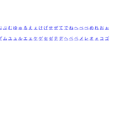
ぶ
ぷ
む
ゆ
ゅ
る
え
ぇ
け
げ
せ
ぜ
て
で
ね
へ
べ
ぺ
め
れ
お
ぉ
プ
ム
ユ
ュ
ル
エ
ェ
ケ
ゲ
セ
ゼ
テ
デ
ヘ
ベ
ペ
メ
レ
オ
ォ
コ
ゴ