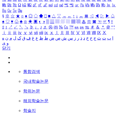
㎒
㎓
㎔
Ω
㏀
㏁
㎊
㎋
㎌
㏖
㏅
㎭
㎮
㎯
㏛
㎩
㎪
㎫
㎬
㏝
㏐
㏓
㏃
㏉
㏜
㏆
§
※
☆
★
○
●
◎
◇
◆
□
■
△
▽
→
←
↑
↓
↔
〓
◁
◀
▷
▶
♤
♠
♡
♥
♧
♣
⊙
◈
▣
◐
◑
▒
▤
▥
▨
▧
▦
▩
♨
☏
☎
☜
☞
¶
†
‡
↕
↗
↙
↖
↘
♭
♩
♪
♬
㉿
㈜
№
㏇
™
㏂
㏘
℡
＃
＆
＊
＠
ª
º
ⅰ
ⅱ
ⅲ
ⅳ
ⅴ
ⅵ
ⅶ
ⅷ
ⅸ
ⅹ
Ⅰ
Ⅱ
Ⅲ
Ⅳ
Ⅴ
Ⅵ
Ⅶ
Ⅷ
Ⅸ
Ⅹ
ا
ب
ت
ث
ج
ح
خ
د
ذ
ر
ز
س
ش
ص
ض
ط
ظ
ع
غ
ف
ق
ک
ل
م
ن
ه
و
ی
닫기
통합검색
국내학술논문
학위논문
해외학술논문
학술지