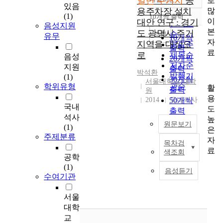
일반 주거지
공
로
정확도
있음
많
용주차장 설치
순
(1)
10개씩 출력
내림차순
이
대안 연구 : 경기
인기도
음성지원
본
도 광명시 주거
순
조회
유무
10개씩
자
지역을 대상으
연도순
출력
료
로
제목순
음성
20개씩
저자순
지원
출력
박석환
발행기
(1)
30개씩
서울대학교 대학
학위유형
관순
활
출력
원
용
2014
50개씩
국내석사
국내
도
출력
석사
높
100개씩
원문보기
(1)
은
출력
주제분류
자
목차검
저
료
색조회
층
공학
일
(1)
음성듣기
반
수여기관
주
거
서울
지
대학
에
교