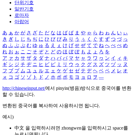
단위기호
일반기호
로마자
아랍어
あ
ぁ
か
が
さ
ざ
た
だ
な
は
ば
ぱ
ま
や
ゃ
ら
わ
ゎ
ん
い
ぃ
き
ぎ
し
じ
ち
ぢ
に
ひ
び
ぴ
み
り
う
ぅ
く
ぐ
す
ず
つ
づ
っ
ぬ
ふ
ぶ
ぷ
む
ゆ
ゅ
る
え
ぇ
け
げ
せ
ぜ
て
で
ね
へ
べ
ぺ
め
れ
お
ぉ
こ
ご
そ
ぞ
と
ど
の
ほ
ぼ
ぽ
も
よ
ょ
ろ
を
ア
ァ
カ
サ
ザ
タ
ダ
ナ
ハ
バ
パ
マ
ヤ
ャ
ラ
ワ
ヮ
ン
イ
ィ
キ
ギ
シ
ジ
チ
ヂ
ニ
ヒ
ビ
ピ
ミ
リ
ウ
ゥ
ク
グ
ス
ズ
ツ
ヅ
ッ
ヌ
フ
ブ
プ
ム
ユ
ュ
ル
エ
ェ
ケ
ゲ
セ
ゼ
テ
デ
ヘ
ベ
ペ
メ
レ
オ
ォ
コ
ゴ
ソ
ゾ
ト
ド
ノ
ホ
ボ
ポ
モ
ヨ
ョ
ロ
ヲ
―
http://chineseinput.net/
에서 pinyin(병음)방식으로 중국어를 변환
할 수 있습니다.
변환된 중국어를 복사하여 사용하시면 됩니다.
예시)
中文 을 입력하시려면
zhongwen
을 입력하시고 space를
누르시면됩니다.