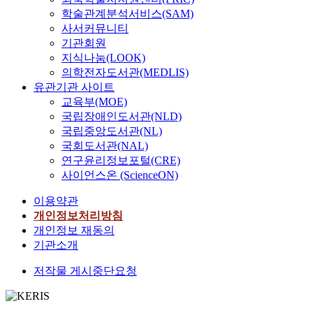
에
학술관계분석서비스(SAM)
게
사서커뮤니티
가
기관회원
장
지식나눔(LOOK)
심
의학전자도서관(MEDLIS)
각
유관기관 사이트
하
교육부(MOE)
게
국립장애인도서관(NLD)
인
국립중앙도서관(NL)
식
국회도서관(NAL)
되
연구윤리정보포털(CRE)
고
사이언스온 (ScienceON)
있
음
이용약관
을
개인정보처리방침
보
개인정보 재동의
고
기관소개
하
고
저작물 게시중단요청
있
다
.