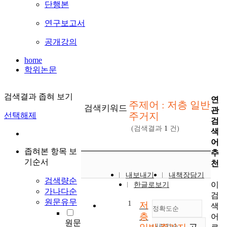
단행본
연구보고서
공개강의
home
학위논문
검색결과 좁혀 보기
연
주제어 : 저층 일반
검색키워드
관
주거지
선택해제
검
(검색결과
1
건)
색
어
좁혀본 항목 보
추
기순서
천
내보내기
내책장담기
검색량순
이
한글로보기
가나다순
검
원문유무
1
저
색
정확도순
층
어
원문
내림차순