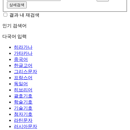
상세검색
결과 내 재검색
인기 검색어
다국어 입력
히라가나
가타카나
중국어
한글고어
그리스문자
프랑스어
독일어
히브리어
괄호기호
학술기호
기술기호
첨자기호
라틴문자
러시아문자