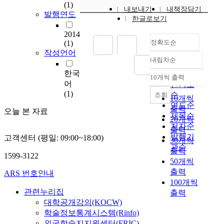
서
(1)
내보내기
내책장담기
거
발행연도
한글로보기
주
환
2014
정확도순
경
(1)
작성언어
과
내림차순
관
정확도
련
한국
순
10개씩 출력
내림차순
된
어
인기도
여
(1)
순
조회
10개씩
러
연도순
출력
오늘 본 자료
조
제목순
20개씩
사
저자순
출력
들
발행기
고객센터 (평일: 09:00~18:00)
30개씩
은
관순
출력
주
1599-3122
50개씩
차
출력
문
ARS 번호안내
100개씩
제
관련누리집
출력
가
대학공개강의(KOCW)
주
학술정보통계시스템(Rinfo)
민
들
외국학술지지원센터(FRIC)