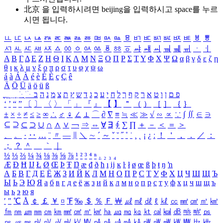
北京 을 입력하시려면
beijing
을 입력하시고 space를 누르
시면 됩니다.
ㅥ
ㅦ
ㅧ
ㅨ
ㅩ
ㅪ
ㅫ
ㅬ
ㅭ
ㅮ
ㅯ
ㅰ
ㅱ
ㅲ
ㅳ
ㅴ
ㅵ
ㅶ
ㅷ
ㅸ
ㅹ
ㅺ
ㅻ
ㅼ
ㅽ
ㅾ
ㅿ
ㆀ
ㆁ
ㆂ
ㆃ
ㆄ
ㆅ
ㆆ
ㆇ
ㆈ
ㆉ
ㆊ
ㆋ
ㆌ
ㆍ
ㆎ
Α
Β
Γ
Δ
Ε
Ζ
Η
Θ
Ι
Κ
Λ
Μ
Ν
Ξ
Ο
Π
Ρ
Σ
Τ
Υ
Φ
Χ
Ψ
Ω
α
β
γ
δ
ε
ζ
η
θ
ι
κ
λ
μ
ν
ξ
ο
π
ρ
σ
τ
υ
φ
χ
ψ
ω
á
à
Á
À
é
è
É
È
ç
Ç
ê
Ä
Ö
Ü
ä
ö
ü
ß
ְ
ֳ
ֲ
ֱ
ָ
ַ
ֵ
ֶ
ִ
ֹ
ּ
ֻ
ׂ
ׁ
ּ
ב
ה
נ
מ
צ
ת
ץ
ש
ד
ג
כ
ע
י
ח
ל
ך
ף
ק
ר
א
ט
ו
ן
ם
פ
‘
’
“
”
〔
〕
〈
〉
「
」
『
』
【
】
＂
（
）
［
］
｛
｝
±
×
÷
≠
≤
≥
∞
∴
♂
♀
∠
⊥
⌒
∂
∇
≡
≒
≪
≫
√
∽
∝
∵
∫
∬
∈
∋
⊆
⊇
⊂
⊃
∪
∩
∧
∨
￢
⇒
⇔
∀
∃
∮
∑
∏
＋
－
＜
＝
＞
、
。
·
‥
…
¨
〃
―
∥
＼
∼
´
～
ˇ
˘
˝
˚
˙
¸
˛
¡
¿
ː
！
＇
，
．
／
：
；
？
＾
＿
｀
｜
½
⅓
⅔
¼
¾
⅛
⅜
⅝
⅞
¹
²
³
⁴
ⁿ
₁
₂
₃
₄
Æ
Ð
Ħ
Ĳ
Ł
Ø
Œ
Þ
Ŧ
Ŋ
æ
đ
ð
ħ
ı
ĳ
ĸ
ŀ
ł
ø
œ
ß
þ
ŧ
ŋ
ŉ
А
Б
В
Г
Д
Е
Ё
Ж
З
И
Й
К
Л
М
Н
О
П
Р
С
Т
У
Ф
Х
Ц
Ч
Ш
Щ
Ъ
Ы
Ь
Э
Ю
Я
а
б
в
г
д
е
ё
ж
з
и
й
к
л
м
н
о
п
р
с
т
у
ф
х
ц
ч
ш
щ
ъ
ы
ь
э
ю
я
′
″
℃
Å
￠
￡
￥
¤
℉
‰
＄
％
Ｆ
￦
㎕
㎖
㎗
ℓ
㎘
㏄
㎣
㎤
㎥
㎦
㎙
㎚
㎛
㎜
㎝
㎞
㎟
㎠
㎡
㎢
㏊
㎍
㎎
㎏
㏏
㎈
㎉
㏈
㎧
㎨
㎰
㎱
㎲
㎳
㎴
㎵
㎶
㎷
㎸
㎹
㎀
㎁
㎂
㎃
㎄
㎺
㎻
㎽
㎾
㎿
㎐
㎑