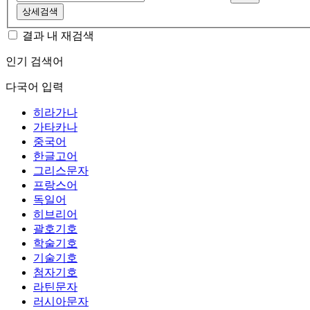
상세검색
결과 내 재검색
인기 검색어
다국어 입력
히라가나
가타카나
중국어
한글고어
그리스문자
프랑스어
독일어
히브리어
괄호기호
학술기호
기술기호
첨자기호
라틴문자
러시아문자