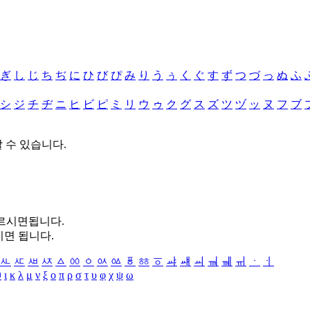
ぎ
し
じ
ち
ぢ
に
ひ
び
ぴ
み
り
う
ぅ
く
ぐ
す
ず
つ
づ
っ
ぬ
ふ
シ
ジ
チ
ヂ
ニ
ヒ
ビ
ピ
ミ
リ
ウ
ゥ
ク
グ
ス
ズ
ツ
ヅ
ッ
ヌ
フ
ブ
할 수 있습니다.
누르시면됩니다.
시면 됩니다.
ㅻ
ㅼ
ㅽ
ㅾ
ㅿ
ㆀ
ㆁ
ㆂ
ㆃ
ㆄ
ㆅ
ㆆ
ㆇ
ㆈ
ㆉ
ㆊ
ㆋ
ㆌ
ㆍ
ㆎ
θ
ι
κ
λ
μ
ν
ξ
ο
π
ρ
σ
τ
υ
φ
χ
ψ
ω