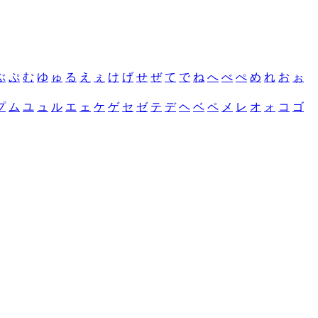
ぶ
ぷ
む
ゆ
ゅ
る
え
ぇ
け
げ
せ
ぜ
て
で
ね
へ
べ
ぺ
め
れ
お
ぉ
プ
ム
ユ
ュ
ル
エ
ェ
ケ
ゲ
セ
ゼ
テ
デ
ヘ
ベ
ペ
メ
レ
オ
ォ
コ
ゴ