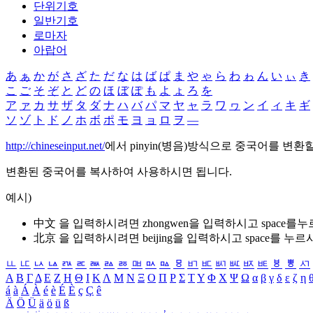
단위기호
일반기호
로마자
아랍어
あ
ぁ
か
が
さ
ざ
た
だ
な
は
ば
ぱ
ま
や
ゃ
ら
わ
ゎ
ん
い
ぃ
き
こ
ご
そ
ぞ
と
ど
の
ほ
ぼ
ぽ
も
よ
ょ
ろ
を
ア
ァ
カ
サ
ザ
タ
ダ
ナ
ハ
バ
パ
マ
ヤ
ャ
ラ
ワ
ヮ
ン
イ
ィ
キ
ギ
ソ
ゾ
ト
ド
ノ
ホ
ボ
ポ
モ
ヨ
ョ
ロ
ヲ
―
http://chineseinput.net/
에서 pinyin(병음)방식으로 중국어를 변환
변환된 중국어를 복사하여 사용하시면 됩니다.
예시)
中文 을 입력하시려면
zhongwen
을 입력하시고 space를
北京 을 입력하시려면
beijing
을 입력하시고 space를 누르
ㅥ
ㅦ
ㅧ
ㅨ
ㅩ
ㅪ
ㅫ
ㅬ
ㅭ
ㅮ
ㅯ
ㅰ
ㅱ
ㅲ
ㅳ
ㅴ
ㅵ
ㅶ
ㅷ
ㅸ
ㅹ
ㅺ
Α
Β
Γ
Δ
Ε
Ζ
Η
Θ
Ι
Κ
Λ
Μ
Ν
Ξ
Ο
Π
Ρ
Σ
Τ
Υ
Φ
Χ
Ψ
Ω
α
β
γ
δ
ε
ζ
η
á
à
Á
À
é
è
É
È
ç
Ç
ê
Ä
Ö
Ü
ä
ö
ü
ß