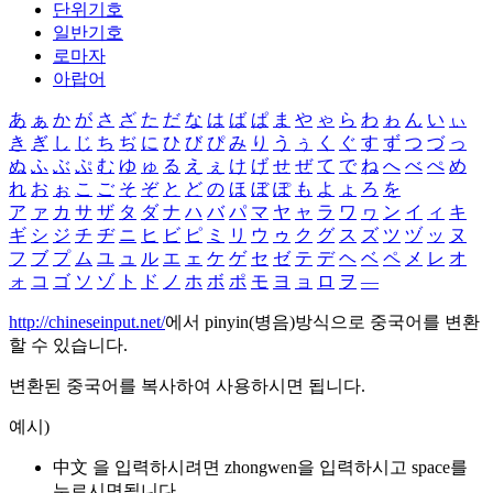
단위기호
일반기호
로마자
아랍어
あ
ぁ
か
が
さ
ざ
た
だ
な
は
ば
ぱ
ま
や
ゃ
ら
わ
ゎ
ん
い
ぃ
き
ぎ
し
じ
ち
ぢ
に
ひ
び
ぴ
み
り
う
ぅ
く
ぐ
す
ず
つ
づ
っ
ぬ
ふ
ぶ
ぷ
む
ゆ
ゅ
る
え
ぇ
け
げ
せ
ぜ
て
で
ね
へ
べ
ぺ
め
れ
お
ぉ
こ
ご
そ
ぞ
と
ど
の
ほ
ぼ
ぽ
も
よ
ょ
ろ
を
ア
ァ
カ
サ
ザ
タ
ダ
ナ
ハ
バ
パ
マ
ヤ
ャ
ラ
ワ
ヮ
ン
イ
ィ
キ
ギ
シ
ジ
チ
ヂ
ニ
ヒ
ビ
ピ
ミ
リ
ウ
ゥ
ク
グ
ス
ズ
ツ
ヅ
ッ
ヌ
フ
ブ
プ
ム
ユ
ュ
ル
エ
ェ
ケ
ゲ
セ
ゼ
テ
デ
ヘ
ベ
ペ
メ
レ
オ
ォ
コ
ゴ
ソ
ゾ
ト
ド
ノ
ホ
ボ
ポ
モ
ヨ
ョ
ロ
ヲ
―
http://chineseinput.net/
에서 pinyin(병음)방식으로 중국어를 변환
할 수 있습니다.
변환된 중국어를 복사하여 사용하시면 됩니다.
예시)
中文 을 입력하시려면
zhongwen
을 입력하시고 space를
누르시면됩니다.