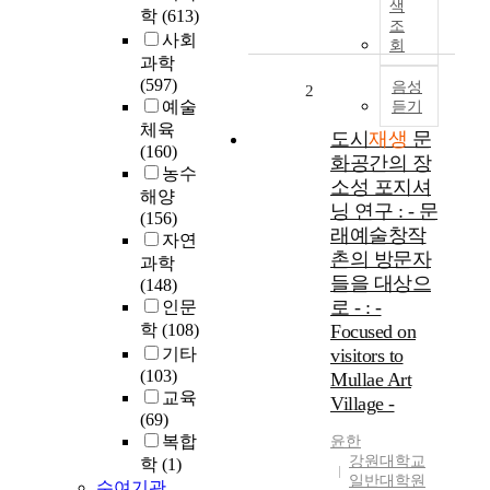
색
학
(613)
국
조
사회
대
회
과학
운
(597)
하
음성
2
예술
듣기
재
체육
생
도시
재생
문
(160)
프
화공간의 장
농수
로
소성 포지셔
해양
젝
닝 연구 : - 문
(156)
트
래예술창작
자연
는
촌의 방문자
개
과학
들을 대상으
발
(148)
로 - : -
과
인문
정
학
(108)
Focused on
에
기타
visitors to
서
(103)
Mullae Art
많
교육
Village -
은
(69)
시
복합
윤한
행
강원대학교
학
(1)
착
일반대학원
수여기관