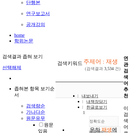
단행본
연구보고서
공개강의
home
학위논문
검색결과 좁혀 보기
연
주제어 : 재생
검색키워드
관
선택해제
(검색결과
3,534
건)
검
색
어
좁혀본 항목 보기순
추
서
천
내보내기
내책장담기
검색량순
한글로보기
이
가나다순
1
검
원문유무
색
정확도순
원문
어
운하
재생
에
있음
내림차순