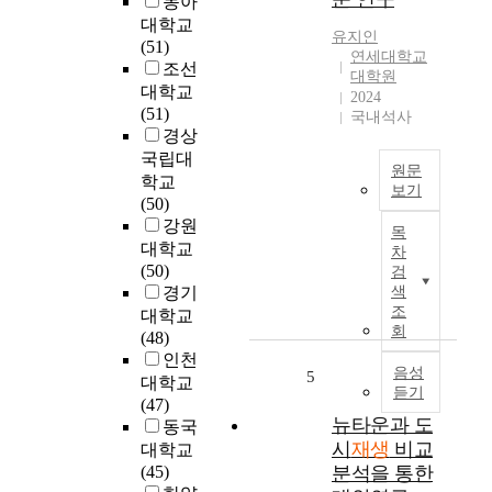
동아
고
n
의
대학교
있
r
유지인
아
(51)
는
e
연세대학교
름
조선
도
g
대학원
다
대학교
시
e
2024
운
(51)
재
n
국내석사
관
경상
생
e
광
사
국립대
r
지
원문
업
학교
a
보기
’
은
(50)
t
(
도
인
강원
i
목
江
시
구
o
대학교
차
南
재
감
n
(50)
검
清
생
소
i
경기
색
丽
사
와
조
s
대학교
地
업
회
경
r
(48)
)
은
기
e
인천
’
전
음성
5
침
g
대학교
로
듣기
문
체
e
(47)
불
가
그
뉴타운과 도
n
동국
릴
가
리
e
시
재생
비교
대학교
만
주
고
r
(45)
분석을 통한
큼
도
주
a