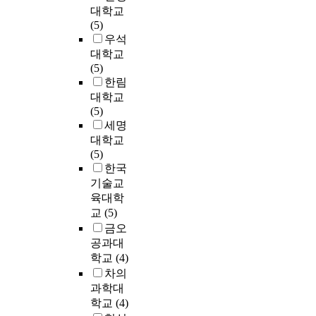
연
는
었
개
하
9
건
r
대학교
구
코
다
발
고
c
의
e
(5)
하
드
.
등
미
o
변
c
우석
는
를
최
물
래
u
화
e
대학교
것
가
근
리
세
n
에
n
(5)
은
지
도
적
대
t
따
t
한림
운
고
시
환
의
r
른
u
대학교
하
변
재
경
개
i
도
r
(5)
의
신
생
변
발
e
시
b
세명
지
하
사
화
여
s
쇠
a
대학교
속
고
업
를
력
f
퇴
n
(5)
가
있
이
중
과
r
문
r
한국
능
다
종
심
가
o
제
e
기술교
한
.
료
으
능
m
그
g
육대학
발
2
되
로
성
1
리
e
교
(5)
전
0
었
기
을
9
고
n
금오
을
세
거
능
소
9
이
e
촉
공과대
기
나
,
진
5
에
r
진
학교
(4)
도
종
속
시
t
대
a
하
시
차의
료
도
켜
o
한
t
는
가
예
과학대
,
도
2
대
i
데
무
정
지
학교
(4)
시
0
응
o
의
분
인
속