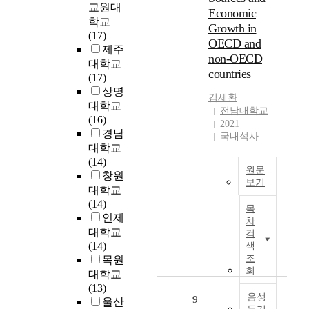
여
경
에
정
교원대
었
,
Economic
행
의
비
학교
으
n
Growth in
동
산
도
등
(17)
며
o
OECD and
에
물
시
과
제주
,
t
non-OECD
대
이
재
같
최
대학교
o
한
countries
긴
생
이
초
(17)
n
영
하
사
시
로
상명
l
김세환
향
지
업
대
시
대학교
y
전남대학교
을
만
에
적
작
(16)
i
2021
탐
자
서
요
한
경남
m
국내석사
구
신
주
구
나
p
대학교
하
의
민
에
라
r
(14)
였
경
원문
참
따
는
o
창원
다
보기
험
여
라
영
v
대학교
.
을
는
각
T
국
e
(14)
목
타
도
각
h
이
s
인제
차
운
인
시
다
i
다
t
대학교
검
하
과
재
른
s
.
h
(14)
색
재
공
개
이
s
1
e
조
목원
생
유
발
름
t
9
회
p
대학교
프
하
과
으
u
9
h
(13)
로
고
도
로
d
음성
0
y
9
울산
젝
다
시