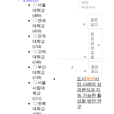
2018
오
서울
국내석사
를
대학교
겪
(486)
으
원문
연세
면
보기
대학교
서
(410)
S
도
목
건국
i
활
차
n
대학교
검
발
c
(154)
색
히
e
고려
조
진
t
대학교
회
행
h
(148)
되
e
음성
부산
3
고
듣기
2
대학교
있
0
(139)
도시
재생
사
다
0
서울
업 사례의 성
.
0
시립대
과분석과 지
그
s
학교
중
속 가능한 활
,
(111)
에
성화 방안 연
t
전북
대
구
h
대학교
운
e
(106)