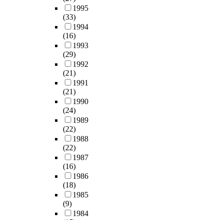
를
e
고
i
이
1995
이
으
등
보
i
있
n
(33)
론
가
며
과
존
n
는
a
1994
과
능
,
같
하
r
지
b
(16)
행
한
도
이
면
u
역
i
1993
동
인
시
도
서
n
중
l
(29)
이
프
재
시
,
n
심
i
1992
유
라
생
의
사
i
지
t
(21)
이
를
사
주
회
n
,
y
1991
론
잘
업
거
·
g
지
o
(21)
을
갖
에
환
경
r
역
f
1990
이
춰
서
경
제
e
커
(24)
p
론
야
의
개
·
n
뮤
1989
l
적
한
주
선
물
(22)
e
니
a
기
다
민
위
리
1988
w
티
c
반
.
참
(22)
주
·
a
장
e
으
예
여
1987
의
문
b
소
t
로
술
(16)
활
하
화
l
로
h
하
가
1986
동
향
등
e
서
r
여
(18)
와
에
식
지
e
의
o
연
1985
기
대
개
속
n
지
u
(9)
구
획
한
발
가
e
원
g
1984
모
가
특
에
능
r
전
h