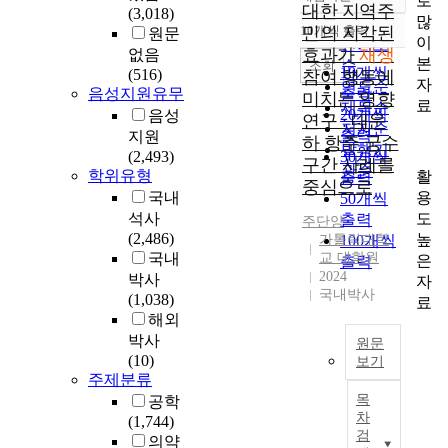
로
정확도
대한 지역주
(3,018)
많
순
10개씩 출력
민의 지각된
원문
내림차순
이
인기도
효과가
재생
없음
본
순
조회
10개씩
(516)
참여 행동에
자
연도순
음성지원유무
출력
미치는 영향
료
제목순
20개씩
음성
연구 : 대운
저자순
출력
지원
하 항주 궁수
발행기
(2,493)
30개씩
구간 사례를
관순
학위유형
활
출력
중심으로
용
국내
50개씩
도
석사
출력
주단양
(2,486)
높
가톨릭대학
100개씩
국내
교 대학원
은
출력
2024
박사
자
국내박사
(1,038)
료
해외
박사
원문
(10)
보기
주제분류
오
목
공학
늘
차
(1,744)
날
검
의약
중