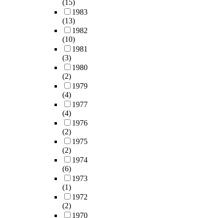
(15)
델
,
성
서
한
g
략
i
1983
을
시
을
벗
미
y
은
n
(13)
구
민
고
어
래
p
미
t
1982
축
들
찰
나
까
l
비
e
(10)
하
이
해
사
지
a
하
r
1981
였
이
실
람
종
n
고
a
(3)
고
런
효
중
합
t
,
c
1980
,
자
성
심
적
w
전
(2)
t
운
원
을
의
으
i
통
1979
i
하
을
상
로
(4)
t
시
o
재
바
판
향
고
1977
h
장
n
생
탕
단
(4)
식
려
s
의
o
의
으
할
1976
개
해
p
개
f
4
로
(2)
수
발
야
e
별
p
가
열
1975
있
로
하
c
적
l
지
(2)
린
는
전
는
i
으
a
요
1974
네
기
환
장
a
로
c
(6)
소
트
준
하
기
l
지
e
1973
(
워
을
여
적
t
원
a
(1)
문
크
도
주
인
e
되
n
1972
화
를
출
거
시
c
는
d
(2)
,
통
하
환
간
h
방
h
1970
경