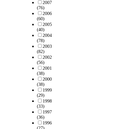
적
다
영
2007
향
개
p
십
c
인
.
(76)
역
에
발
e
수
a
영
창
2006
에
서
·
a
년
u
향
(60)
조
서
이
재
n
전
s
정
2005
도
도
루
건
r
까
e
(40)
도
시
시
어
축
e
지
i
2004
를
가
재
지
과
g
만
t
(78)
탐
되
생
고
는
i
하
e
2003
구
려
사
있
결
o
여
m
(82)
하
면
업
다
이
n
도
p
2002
고
기
의
.
다
w
전
h
(56)
자
본
주
종
른
h
통
a
2001
한
적
민
전
개
o
시
s
(38)
다
으
참
의
념
a
장
i
2000
.
로
여
택
이
r
이
(38)
z
이
시
현
지
다
e
본
1999
e
를
민
황
개
.
(29)
c
질
s
위
들
발
도
1998
a
적
s
해
의
을
(33)
이
시
p
으
u
사
문
파
1997
나
의
a
로
s
회
화
(36)
악
재
역
b
지
t
교
활
1996
하
개
사
l
니
a
환
(27)
동
였
발