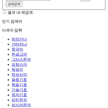
상세검색
결과 내 재검색
인기 검색어
다국어 입력
히라가나
가타카나
중국어
한글고어
그리스문자
프랑스어
독일어
히브리어
괄호기호
학술기호
기술기호
첨자기호
라틴문자
러시아문자