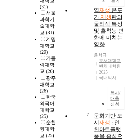
대학교
효
듣기
에
복
t
가
(31)
율
따
하
i
열
재생
온도
되
서울
성
라
고
e
가
재생
탄의
었
과학기
위
도
자
s
물리적 특성
다
술대학
시
하
i
및 흡착능 변
.
주
교
(31)
계
는
n
화에 미치는
본
의
획
계명
데
t
연
영향
개
과
대학교
서
o
구
발
도
(29)
출
c
윤혁규
는
이
시
가톨
발
u
호서대학교
대
아
정
하
릭대학
l
벤처대학원
운
닌
책
였
교
(26)
t
2025
하
지
은
다
u
광주
국내박사
항
역
변
.
r
대학교
주
공
화
a
(26)
궁
복사/
동
해
도
l
한국
대출
수
체
왔
시
s
외국어
신청
구
가
으
재
p
대학교
간
참
며
생
7
a
문화기반 도
(25)
을
여
재
은
c
시
재생
: 인
순천
사
해
개
산
e
향대학
천아트플랫
례
주
발
업
.
교
(25)
폼을 중심으
로
도
과
화