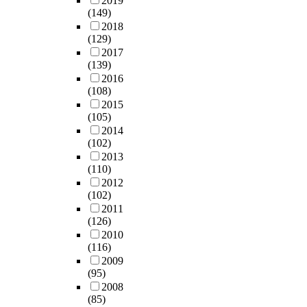
2019
b
효
조
하
적
t
(149)
l
경
a
과
성
다
ㆍ
i
2018
-
쟁
n
인
을
.
(129)
경
o
b
력
r
식
바
2017
제
n
e
을
e
을
탕
(139)
따
적
)
i
잃
g
파
으
2016
라
측
은
n
어
e
악
(108)
로
서
면
일
g
가
n
하
2015
도
본
을
거
c
고
e
(105)
여
시
연
통
에
o
있
r
2014
주
에
구
합
낡
u
는
a
(102)
민
활
는
적
은
n
지
t
2013
의
력
제
이
건
t
오
i
(110)
참
을
도
고
물
r
래
o
2012
여
불
적
균
을
i
전
n
(102)
행
어
,
형
허
e
부
p
2011
동
넣
학
있
물
s
터
o
(126)
에
으
술
게
고
i
이
l
2010
미
려
적
고
다
n
다
(116)
i
치
하
,
려
시
E
.
2009
c
는
는
실
하
짓
(95)
u
그
y
구
것
천
는
는
2008
r
러
b
체
이
적
(85)
방
재
o
나
e