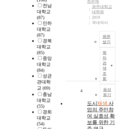
하
정은재
m
전남
항
광주대학교
o
대학교
대학원
주
s
(87)
2019
궁
t
국내석사
인하
수
a
대학교
구
c
(87)
간
원문
t
경북
은
보기
i
대학교
‘
전
v
(85)
악
목
세
e
중앙
차
취
계
p
검
대학교
나
의
o
색
(84)
는
하
l
조
성균
도
나
i
회
랑
관대학
의
c
'
교
(69)
흐
음성
y
4
에
충남
듣기
름
i
서
대학교
으
n
도시
재생
사
‘
(55)
로
u
업의 주민참
창
경희
대
r
여 실효성 확
강
대학교
두
b
보를 위한 기
남
(54)
되
a
쪽
준 연구