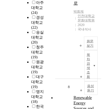
C
아주
로
하
하
재
와
u
대학교
여
는
건
도
l
박희제
(24)
중
상
축
시
t
인천대학교
경성
국
향
을
화
u
문화대학원
대
대학교
식
통
가
r
2020
운
(22)
(
한
빨
국내석사
e
하
숭실
b
주
랐
-
재
대학교
o
거
던
l
원문
생
(20)
t
지
유
e
보기
효
청주
t
재
럽
d
과
문
대학교
o
생
에
r
목
에
화
(19)
m
이
서
e
차
대
주
원광
-
나
1
g
검
한
의
대학교
u
청
9
색
e
주
론
(19)
p
계
조
8
n
민
자
대구
)
회
천
0
e
들
들
활
대학교
복
년
r
의
은
음성
동
(19)
8
원
대
a
인
듣기
인
이
명지
및
에
t
식
간
다
대학교
도
Renewable
시
i
과
이
.
(18)
심
작
Energy
o
참
환
이
한국
재
되
n
Sources and