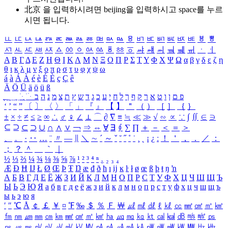
北京 을 입력하시려면
beijing
을 입력하시고 space를 누르
시면 됩니다.
ㅥ
ㅦ
ㅧ
ㅨ
ㅩ
ㅪ
ㅫ
ㅬ
ㅭ
ㅮ
ㅯ
ㅰ
ㅱ
ㅲ
ㅳ
ㅴ
ㅵ
ㅶ
ㅷ
ㅸ
ㅹ
ㅺ
ㅻ
ㅼ
ㅽ
ㅾ
ㅿ
ㆀ
ㆁ
ㆂ
ㆃ
ㆄ
ㆅ
ㆆ
ㆇ
ㆈ
ㆉ
ㆊ
ㆋ
ㆌ
ㆍ
ㆎ
Α
Β
Γ
Δ
Ε
Ζ
Η
Θ
Ι
Κ
Λ
Μ
Ν
Ξ
Ο
Π
Ρ
Σ
Τ
Υ
Φ
Χ
Ψ
Ω
α
β
γ
δ
ε
ζ
η
θ
ι
κ
λ
μ
ν
ξ
ο
π
ρ
σ
τ
υ
φ
χ
ψ
ω
á
à
Á
À
é
è
É
È
ç
Ç
ê
Ä
Ö
Ü
ä
ö
ü
ß
ְ
ֳ
ֲ
ֱ
ָ
ַ
ֵ
ֶ
ִ
ֹ
ּ
ֻ
ׂ
ׁ
ּ
ב
ה
נ
מ
צ
ת
ץ
ש
ד
ג
כ
ע
י
ח
ל
ך
ף
ק
ר
א
ט
ו
ן
ם
פ
‘
’
“
”
〔
〕
〈
〉
「
」
『
』
【
】
＂
（
）
［
］
｛
｝
±
×
÷
≠
≤
≥
∞
∴
♂
♀
∠
⊥
⌒
∂
∇
≡
≒
≪
≫
√
∽
∝
∵
∫
∬
∈
∋
⊆
⊇
⊂
⊃
∪
∩
∧
∨
￢
⇒
⇔
∀
∃
∮
∑
∏
＋
－
＜
＝
＞
、
。
·
‥
…
¨
〃
―
∥
＼
∼
´
～
ˇ
˘
˝
˚
˙
¸
˛
¡
¿
ː
！
＇
，
．
／
：
；
？
＾
＿
｀
｜
½
⅓
⅔
¼
¾
⅛
⅜
⅝
⅞
¹
²
³
⁴
ⁿ
₁
₂
₃
₄
Æ
Ð
Ħ
Ĳ
Ł
Ø
Œ
Þ
Ŧ
Ŋ
æ
đ
ð
ħ
ı
ĳ
ĸ
ŀ
ł
ø
œ
ß
þ
ŧ
ŋ
ŉ
А
Б
В
Г
Д
Е
Ё
Ж
З
И
Й
К
Л
М
Н
О
П
Р
С
Т
У
Ф
Х
Ц
Ч
Ш
Щ
Ъ
Ы
Ь
Э
Ю
Я
а
б
в
г
д
е
ё
ж
з
и
й
к
л
м
н
о
п
р
с
т
у
ф
х
ц
ч
ш
щ
ъ
ы
ь
э
ю
я
′
″
℃
Å
￠
￡
￥
¤
℉
‰
＄
％
Ｆ
￦
㎕
㎖
㎗
ℓ
㎘
㏄
㎣
㎤
㎥
㎦
㎙
㎚
㎛
㎜
㎝
㎞
㎟
㎠
㎡
㎢
㏊
㎍
㎎
㎏
㏏
㎈
㎉
㏈
㎧
㎨
㎰
㎱
㎲
㎳
㎴
㎵
㎶
㎷
㎸
㎹
㎀
㎁
㎂
㎃
㎄
㎺
㎻
㎽
㎾
㎿
㎐
㎑