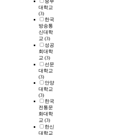
중부
재
시
한
를
민
t
고
f
대학교
생
는
논
중
을
b
할
p
(3)
에
지
의
심
해
e
수
l
한국
대
속
가
으
결
e
있
a
방송통
한
가
증
로
하
n
다
c
신대학
영
능
가
감
기
p
.
e
교
(3)
향
한
하
성
위
o
a
인
성공
문
고
과
한
p
전
s
식
화
회대학
있
참
대
u
통
a
및
생
교
(3)
는
여
안
l
시
n
참
태
만
를
선문
으
a
장
i
여
계
큼
강
로
대학교
r
또
m
행
구
사
조
대
(3)
i
한
p
동
축
업
하
두
안양
z
급
o
간
을
에
고
된
e
대학교
변
r
의
통
서
있
도
d
(3)
하
t
관
해
의
다
시
w
한국
는
a
계
유
주
.
정
o
유
전통문
n
는
기
민
이
책
r
통
화대학
t
어
체
참
러
이
l
구
f
교
(3)
떠
와
여
한
도
d
조
a
한신
한
같
실
점
시
w
와
c
대학교
가