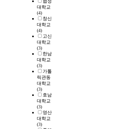
의
1
협성
으
n
의
별
지
성
자
8
로
대학교
p
가
한
역
등
원
.
서
(4)
o
있
팽
에
을
을
R
의
창신
l
다
창
서
강
고
e
도
대학교
i
.
을
도
조
갈
n
시
(4)
c
본
통
시
했
시
e
재
고신
y
연
한
재
다
켜
w
생
c
대학교
구
양
생
면
왔
a
이
o
(3)
의
적
사
,
다
b
가
n
한남
핵
성
업
오
.
l
장
s
대학교
심
장
및
늘
e
큰
i
(3)
질
을
날
이
E
정
d
가톨
문
거
주
에
러
n
책
e
릭관동
은
듭
민
는
한
e
으
r
대학교
‘
했
참
재
도
r
로
e
(3)
지
다
여
활
시
g
관
d
호남
역
면
의
성
문
y
심
s
대학교
주
2
실
화
제
h
을
e
(3)
민
1
효
,
에
a
받
n
영산
의
세
성
재
대
d
고
s
대학교
운
기
에
창
한
n
있
e
(3)
하
도
대
조
고
'
다
o