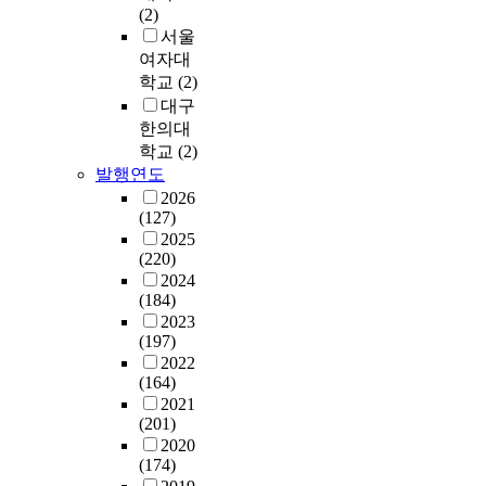
은
태
에
재
i
방
t
(2)
?
개
를
서
생
d
문
o
서울
’
성
검
최
이
e
객
r
여자대
이
을
근
다
e
들
w
학교
(2)
다
지
토
의
.
x
이
h
대구
.
니
하
도
도
c
이
i
한의대
이
려
고
시
시
e
용
l
학교
(2)
에
노
주
재
재
p
하
e
각
발행연도
력
민
생
생
t
기
e
재
하
2026
참
정
(
s
불
s
생
(127)
고
여
책
U
o
편
t
요
2025
있
의
은
r
m
한
a
(220)
소
다
내
물
b
e
낙
b
2024
에
.
실
리
a
s
후
l
(184)
대
문
화
적
n
e
된
i
2023
한
화
에
측
R
v
환
s
(197)
주
와
대
면
e
e
경
h
2022
민
예
한
뿐
g
r
으
i
(164)
들
술
논
아
e
a
로
n
2021
의
이
의
니
n
l
인
g
(201)
지
지
가
라
e
w
해
u
2020
각
닌
필
사
r
e
차
(174)
r
된
창
요
회
a
l
츰