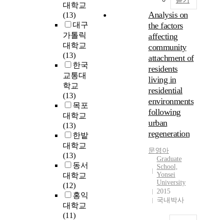
듣기
기
y
년
s
대학교
트
음
재
존
e
대
i
Analysis on
(13)
는
세
생
의
x
에
c
대구
the factors
지
대
을
공
a
는
a
가톨릭
affecting
역
에
구
간
m
일
l
대학교
community
사
문
분
이
i
본
e
(13)
회
attachment of
화
짓
재
n
,
n
한국
의
를
residents
는
생
e
우
v
교통대
곳
전
큰
living in
되
s
리
i
학교
곳
승
차
어
residential
t
나
r
(13)
에
시
이
왔
h
라
environments
o
목포
광
키
점
다
e
는
n
following
대학교
범
며
이
.
r
2
m
urban
(13)
위
스
며
기
e
0
e
regeneration
한밭
한
스
필
존
l
0
n
영
대학교
로
수
의
a
0
t
문영아
향
(13)
역
재
t
년
Graduate
b
을
동서
사
적
School,
개
i
대
u
끼
Yonsei
대학교
를
인
발
o
초
t
University
치
(12)
만
요
이
n
에
a
2015
게
홍익
들
소
나
s
도
l
국내박사
되
어
대학교
로
뉴
h
시
s
는
나
(11)
여
타
i
재
o