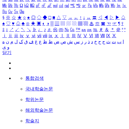
㎒
㎓
㎔
Ω
㏀
㏁
㎊
㎋
㎌
㏖
㏅
㎭
㎮
㎯
㏛
㎩
㎪
㎫
㎬
㏝
㏐
㏓
㏃
㏉
㏜
㏆
§
※
☆
★
○
●
◎
◇
◆
□
■
△
▽
→
←
↑
↓
↔
〓
◁
◀
▷
▶
♤
♠
♡
♥
♧
♣
⊙
◈
▣
◐
◑
▒
▤
▥
▨
▧
▦
▩
♨
☏
☎
☜
☞
¶
†
‡
↕
↗
↙
↖
↘
♭
♩
♪
♬
㉿
㈜
№
㏇
™
㏂
㏘
℡
＃
＆
＊
＠
ª
º
ⅰ
ⅱ
ⅲ
ⅳ
ⅴ
ⅵ
ⅶ
ⅷ
ⅸ
ⅹ
Ⅰ
Ⅱ
Ⅲ
Ⅳ
Ⅴ
Ⅵ
Ⅶ
Ⅷ
Ⅸ
Ⅹ
ا
ب
ت
ث
ج
ح
خ
د
ذ
ر
ز
س
ش
ص
ض
ط
ظ
ع
غ
ف
ق
ک
ل
م
ن
ه
و
ی
닫기
통합검색
국내학술논문
학위논문
해외학술논문
학술지