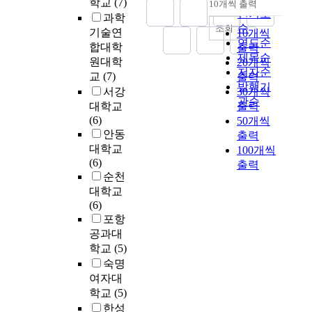
b
학교
(7)
10개씩 출력
영
내림차순
계
대
웨
의
e
인기도
해
a
과학
향
이
한
어
역
E
나
순
조회
n
기술연
10개씩
에
자
구
중
사
c
가
연도순
i
합대학
출력
대
삶
체
심
와
o
고
d
제목순
원대학
20개씩
한
의
적
으
문
n
있
e
저자순
교
(7)
출력
운
방
인
로
화
o
다
n
발행기
서강
30개씩
하
식
특
옮
적
m
.
t
관순
주
대학교
출력
으
성
겨
인
i
i
민
(6)
50개씩
로
및
가
자
c
최
t
들
안동
정
출력
실
고
산
G
근
y
의
대학교
의
100개씩
효
있
을
r
에
.
인
(6)
될
성
출력
다
파
o
는
E
식
순천
수
에
.
괴
w
세
s
과
있
대학교
대
과
하
t
계
p
참
다
(6)
한
거
여
h
화
e
여
.
포항
연
에
미
R
에
c
행
도
공과대
구
는
래
a
따
i
동
시
는
학교
(5)
재
가
t
른
a
의
도
거
건
치
숙명
e
경
l
관
문
의
축
를
i
여자대
제
l
계
화
,
손
n
적
학교
(5)
y
를
라
없
재
실
8
여
,
한성