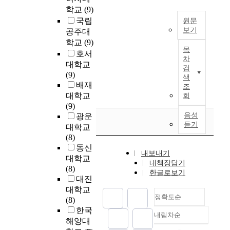
서
성
민
e
도
o
학교
(9)
들
를
과
의
w
시
s
이
국립
원문
전
활
재
a
재
i
보기
되
공주대
달
성
정
b
생
t
어
하
학교
(9)
화
도
착
l
뉴
y
목
야
고
방
호서
시
률
e
딜
,
차
할
재
안
재
대학교
이
e
사
a
검
것
생
에
생
(9)
낮
n
업
n
색
이
산
은
배재
아
e
을
조
d
다
하
대
과
주
대학교
r
회
통
e
.
며
한
거
민
(9)
g
해
s
따
,
논
의
음성
의
광운
y
도
t
라
경
듣기
의
하
주
s
대학교
시
a
서
험
는
드
거
o
(8)
재
b
운
되
다
웨
권
u
동신
생
l
내보내기
하
고
수
어
이
r
활
대학교
i
내책장담기
재
체
있
중
침
c
성
(8)
s
한글로보기
생
험
었
심
해
e
화
대진
h
프
되
으
에
되
a
사
대학교
e
로
는
나
정확도순
서
고
n
업
(8)
s
젝
의
활
소
그
d
을
한국
u
내림차순
트
미
동
프
정확도
지
t
추
r
해양대
의
체
에
트
역
순
h
진