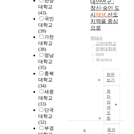
한양
대안연구 :
완
하
건
t
대학교
창신·숭인 도
전
는
환
e
(43)
시
재생
선도
히
하
경
i
국민
탈
지역을 중심
향
악
d
대학교
바
으로
식
화
l
(39)
꿈
(
등
e
가천
하
박태순
t
으
i
대학교
고려대학교
여
o
로
n
(38)
정책대학원
중
p
인
d
2020
영남
국
-
해
u
국내석사
대학교
운
d
도
s
(35)
하
o
심
t
충북
도
원문
w
이
r
대학교
시
보기
n
쇠
i
(34)
들
)
도
퇴
a
세종
목
중
의
시
해
l
차
대학교
의
정
의
가
f
검
(33)
성
책
성
는
a
색
단국
공
이
장
현
c
조
적
대학교
나
과
상
회
i
인
(32)
시
쇠
을
l
사
부경
장
퇴
음성
극
6
i
례