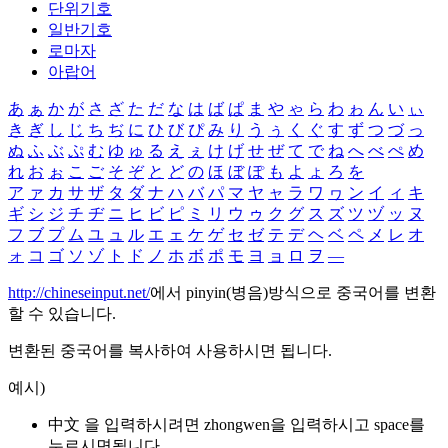
단위기호
일반기호
로마자
아랍어
あ
ぁ
か
が
さ
ざ
た
だ
な
は
ば
ぱ
ま
や
ゃ
ら
わ
ゎ
ん
い
ぃ
き
ぎ
し
じ
ち
ぢ
に
ひ
び
ぴ
み
り
う
ぅ
く
ぐ
す
ず
つ
づ
っ
ぬ
ふ
ぶ
ぷ
む
ゆ
ゅ
る
え
ぇ
け
げ
せ
ぜ
て
で
ね
へ
べ
ぺ
め
れ
お
ぉ
こ
ご
そ
ぞ
と
ど
の
ほ
ぼ
ぽ
も
よ
ょ
ろ
を
ア
ァ
カ
サ
ザ
タ
ダ
ナ
ハ
バ
パ
マ
ヤ
ャ
ラ
ワ
ヮ
ン
イ
ィ
キ
ギ
シ
ジ
チ
ヂ
ニ
ヒ
ビ
ピ
ミ
リ
ウ
ゥ
ク
グ
ス
ズ
ツ
ヅ
ッ
ヌ
フ
ブ
プ
ム
ユ
ュ
ル
エ
ェ
ケ
ゲ
セ
ゼ
テ
デ
ヘ
ベ
ペ
メ
レ
オ
ォ
コ
ゴ
ソ
ゾ
ト
ド
ノ
ホ
ボ
ポ
モ
ヨ
ョ
ロ
ヲ
―
http://chineseinput.net/
에서 pinyin(병음)방식으로 중국어를 변환
할 수 있습니다.
변환된 중국어를 복사하여 사용하시면 됩니다.
예시)
中文 을 입력하시려면
zhongwen
을 입력하시고 space를
누르시면됩니다.