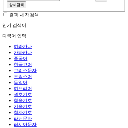
상세검색
결과 내 재검색
인기 검색어
다국어 입력
히라가나
가타카나
중국어
한글고어
그리스문자
프랑스어
독일어
히브리어
괄호기호
학술기호
기술기호
첨자기호
라틴문자
러시아문자