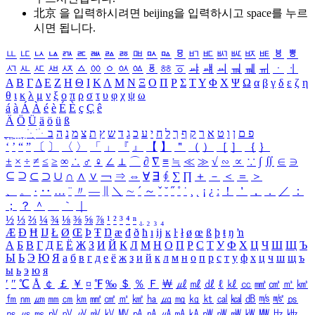
北京 을 입력하시려면
beijing
을 입력하시고 space를 누르
시면 됩니다.
ㅥ
ㅦ
ㅧ
ㅨ
ㅩ
ㅪ
ㅫ
ㅬ
ㅭ
ㅮ
ㅯ
ㅰ
ㅱ
ㅲ
ㅳ
ㅴ
ㅵ
ㅶ
ㅷ
ㅸ
ㅹ
ㅺ
ㅻ
ㅼ
ㅽ
ㅾ
ㅿ
ㆀ
ㆁ
ㆂ
ㆃ
ㆄ
ㆅ
ㆆ
ㆇ
ㆈ
ㆉ
ㆊ
ㆋ
ㆌ
ㆍ
ㆎ
Α
Β
Γ
Δ
Ε
Ζ
Η
Θ
Ι
Κ
Λ
Μ
Ν
Ξ
Ο
Π
Ρ
Σ
Τ
Υ
Φ
Χ
Ψ
Ω
α
β
γ
δ
ε
ζ
η
θ
ι
κ
λ
μ
ν
ξ
ο
π
ρ
σ
τ
υ
φ
χ
ψ
ω
á
à
Á
À
é
è
É
È
ç
Ç
ê
Ä
Ö
Ü
ä
ö
ü
ß
ְ
ֳ
ֲ
ֱ
ָ
ַ
ֵ
ֶ
ִ
ֹ
ּ
ֻ
ׂ
ׁ
ּ
ב
ה
נ
מ
צ
ת
ץ
ש
ד
ג
כ
ע
י
ח
ל
ך
ף
ק
ר
א
ט
ו
ן
ם
פ
‘
’
“
”
〔
〕
〈
〉
「
」
『
』
【
】
＂
（
）
［
］
｛
｝
±
×
÷
≠
≤
≥
∞
∴
♂
♀
∠
⊥
⌒
∂
∇
≡
≒
≪
≫
√
∽
∝
∵
∫
∬
∈
∋
⊆
⊇
⊂
⊃
∪
∩
∧
∨
￢
⇒
⇔
∀
∃
∮
∑
∏
＋
－
＜
＝
＞
、
。
·
‥
…
¨
〃
―
∥
＼
∼
´
～
ˇ
˘
˝
˚
˙
¸
˛
¡
¿
ː
！
＇
，
．
／
：
；
？
＾
＿
｀
｜
½
⅓
⅔
¼
¾
⅛
⅜
⅝
⅞
¹
²
³
⁴
ⁿ
₁
₂
₃
₄
Æ
Ð
Ħ
Ĳ
Ł
Ø
Œ
Þ
Ŧ
Ŋ
æ
đ
ð
ħ
ı
ĳ
ĸ
ŀ
ł
ø
œ
ß
þ
ŧ
ŋ
ŉ
А
Б
В
Г
Д
Е
Ё
Ж
З
И
Й
К
Л
М
Н
О
П
Р
С
Т
У
Ф
Х
Ц
Ч
Ш
Щ
Ъ
Ы
Ь
Э
Ю
Я
а
б
в
г
д
е
ё
ж
з
и
й
к
л
м
н
о
п
р
с
т
у
ф
х
ц
ч
ш
щ
ъ
ы
ь
э
ю
я
′
″
℃
Å
￠
￡
￥
¤
℉
‰
＄
％
Ｆ
￦
㎕
㎖
㎗
ℓ
㎘
㏄
㎣
㎤
㎥
㎦
㎙
㎚
㎛
㎜
㎝
㎞
㎟
㎠
㎡
㎢
㏊
㎍
㎎
㎏
㏏
㎈
㎉
㏈
㎧
㎨
㎰
㎱
㎲
㎳
㎴
㎵
㎶
㎷
㎸
㎹
㎀
㎁
㎂
㎃
㎄
㎺
㎻
㎽
㎾
㎿
㎐
㎑