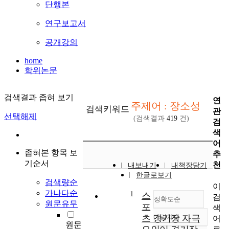
단행본
연구보고서
공개강의
home
학위논문
검색결과 좁혀 보기
연
주제어 : 장소성
검색키워드
관
선택해제
(검색결과
419
건)
검
색
어
좁혀본 항목 보
추
기순서
천
내보내기
내책장담기
한글로보기
검색량순
이
가나다순
1
스
검
정확도순
원문유무
포
색
츠 경기장 자극
내림차순
어
정확도
원문