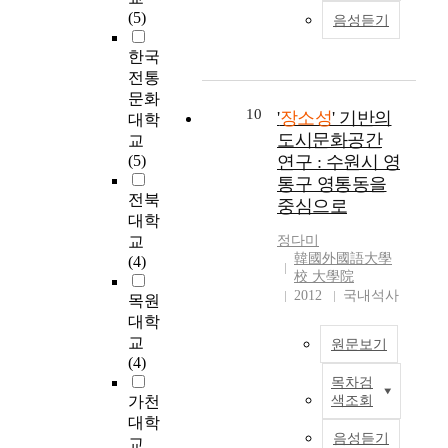
이
도
것
명
문
는
방
적
(5)
n
음성듣기
자
시
에
도
화
장
법
기
o
핵
정
목
시
공
소
을
억
한국
f
심
체
적
재
간
성
통
이
전통
t
적
성
을
생
을
이
해
축
문화
h
가
의
둔
방
대
중
분
10
적
'
장소성
' 기반의
대학
e
치
상
다
식
상
성
석
된
도시문화공간
N
교
인
호
.
으
으
의
하
결
a
(5)
연구 : 수원시 영
직
작
이
로
로
관
는
과
t
통구 영통동을
접
용
를
추
현
점
데
로
전북
i
관
관
중심으로
위
진
상
에
편
형
o
대학
람
계
해
되
학
서
중
성
n
교
정다미
을
를
우
고
적
출
되
된
韓國外國語大學
a
(4)
지
핵
선
있
접
발
어
장
校 大學院
l
역
심
적
다
근
하
있
소
2012
국내석사
M
목원
사
적
으
.
의
여
었
성
u
대학
회
관
로
낡
환
두
다
을
s
교
관
점
원문보기
현
은
경
감
.
기
e
(4)
점
으
상
주
설
독
따
록
u
목차검
에
로
최
학
거
계
영
라
하
m
가천
색조회
서
설
근
적
지
및
화
서
고
o
대학
조
정
도
장
를
계
의
본
보
음성듣기
f
교
명
하
시