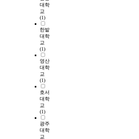
개
하
다
성
내
장
그
대학
F
정
성
념
비
.
형
용
소
러
u
교
에
과
이
,
인
성
도
성
나
r
(1)
고
공
거
앙
천
요
함
인
현
t
려
중
주
리
중
인
께
과
재
한밭
h
되
의
에
르
구
의
검
구
대
e
대학
어
상
서
페
청
만
토
조
구
r
교
야
호
출
브
은
족
하
분
근
m
(1)
하
작
발
르
송
도
였
석
대
o
는
용
한
등
월
가
다
결
골
r
영산
정
및
다
장
동
차
.
과
목
e
대학
보
도
는
소
의
이
와
의
,
교
제
시
점
와
주
가
공
본
기
i
(1)
공
정
을
장
거
나
간
연
록
t
과
체
고
소
환
타
과
구
은
s
호서
더
성
려
성
경
나
장
의
공
u
대학
불
형
할
의
을
고
소
결
공
g
교
어
성
때
개
개
있
의
과
기
g
(1)
프
의
,
념
선
음
개
를
관
e
로
문
외
을
하
을
념
비
,
s
광주
스
화
부
논
고
알
화
교
민
t
대학
포
적
인
의
관
수
를
하
간
e
츠
모
교
을
한
광
있
정
여