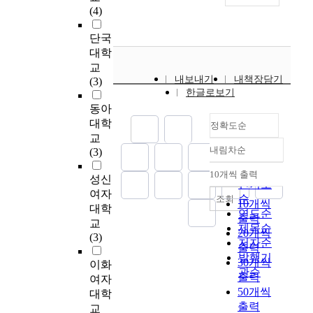
소
아
획
장
연
존
K
(4)
하
고
를
론
파
의
소
구
하
o
고
도
바
,
트
측
공
는
는
r
단국
자
시
라
즉
로
면
간
S
행
e
대학
하
공
보
인
대
에
(
N
위
a
였
공
교
는
본
체
서
폐
S
이
n
내보내기
내책장담기
다
공
(3)
시
주
하
물
쇄
상
다
C
한글로보기
.
간
각
의
던
리
의
에
.
o
동아
즉
에
이
지
사
적
공
서
이
n
,
서
대학
정확도순
경
리
업
환
간
많
는
t
본
조
교
제
학
들
경
과
은
역
e
내림차순
연
형
(3)
적
정확도
자
이
요
개
정
사
m
구
예
관
들
부
순
인
방
보
적
10개씩 출력
p
의
술
성신
내림차순
점
이
동
,
의
인기도
가
·
o
목
이
여자
에
장
산
이
공
공
순
조회
문
10개씩
r
적
능
대학
서
소
경
용
간
유
연도순
화
a
출력
은
동
교
문
와
기
행
)
된
제목순
적
r
20개씩
지
적
(3)
화
장
침
태
,
망
저자순
가
y
출력
역
인
적
소
체
,
장
리
치
발행기
H
30개씩
사
창
이화
관
성
로
장
소
단
를
관순
i
회
작
출력
여자
점
을
주
소
정
길
후
s
관
행
50개씩
대학
으
연
춤
이
신
을
대
t
점
위
출력
로
교
구
하
미
(
대
에