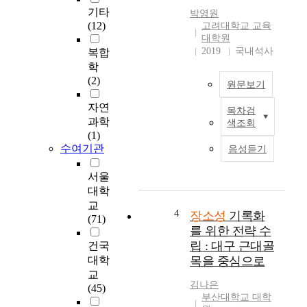
변
서
기타
박영원
화
중
(12)
고려대학교 교육
하
국
대학원
고
상
2019
국내석사
복합
있
하
학
다
이
(2)
원문보기
.
와
과
한
자연
목차검
T
학
국
과학
색조회
h
기
서
(1)
i
술
울
수여기관
음성듣기
s
을
등
s
토
국
서울
t
대
제
대학
u
로
화
교
d
4
한
도
장소성
기록화
(71)
y
새
시
를 위한 전략 수
e
로
는
립 : 대구 근대골
건국
x
운
형
대학
목을 중심으로
p
관
태
교
l
람
적
김나은
(45)
o
형
특
부산대학교 대학
r