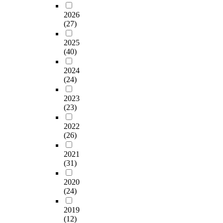
드
양
고
윤
c
한
h
제
개
그
워
식
,
제
t
계
2026
s
시
체
러
드
건
주
균
s
(27)
를
i
하
로
기
렐
물
·
감
f
해
t
고
작
위
프
,
야
독
o
2025
결
e
자
용
해
의
우
간
의
(40)
r
하
a
한
한
서
장
물
에
<
m
기
n
다
다
는
2024
소
,
따
해
e
위
d
.
.
(24)
시
론
일
른
운
d
해
r
또
간
을
본
장
대
i
도
e
연
한
2023
의
본
식
소
>
n
큐
s
(23)
구
본
흐
연
주
성
와
n
멘
e
목
연
름
구
택
형
<
a
테
a
2022
적
구
에
의
등
성
국
r
이
(26)
r
을
는
따
주
근
요
제
r
션
c
성
장
라
된
대
인
시
o
전
2021
h
취
소
자
이
사
에
장
w
(31)
략
e
하
성
연
론
적
대
>
a
을
d
기
이
스
적
장
한
을
l
2020
기
t
위
론
럽
근
소
이
대
(24)
l
반
h
해
을
게
거
자
용
상
e
으
e
설
도
형
2019
로
산
자
으
y
로
a
정
시
(12)
성
삼
을
들
로
s
새