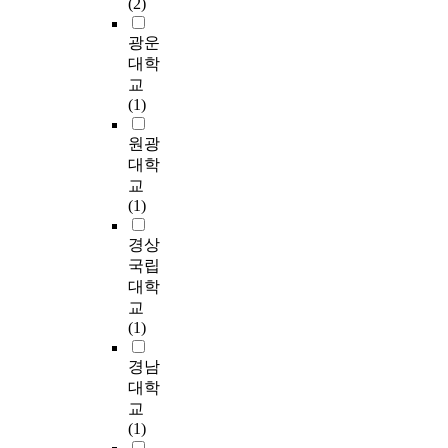
(2)
한
하
대
야
시
구
미
을
.
e
영
는
한
하
켜
의
학
대
특
f
광운
향
중
체
는
장
분
적
상
히
o
대학
을
요
계
지
소
석
이
으
대
r
미
한
교
적
살
의
결
나
로
구
m
치
매
(1)
인
펴
가
과
장
설
근
a
는
개
조
볼
치
를
소
문
대
t
원광
지
과
사
것
를
통
성
조
골
i
를
정
대학
및
이
판
해
에
사
목
v
탐
을
교
분
다
매
도
대
를
은
e
구
탐
(1)
석
.
함
시
해
실
일
s
하
구
보
이
으
문
연
시
제
t
고
하
경상
다
에
로
화
구
하
강
r
자
고
국립
는
대
써
공
할
고
점
u
하
자
대학
성
한
도
간
가
,
기
c
였
한
교
공
이
시
의
치
구
와
t
다
다
(1)
한
론
회
장
가
조
한
u
.
.
도
적
복
소
높
방
국
r
이
경남
시
근
을
성
다
정
근
e
를
형
대학
들
거
추
형
고
식
대
o
통
식
교
의
와
구
성
본
모
화
f
해
미
(1)
문
분
하
요
다
형
과
p
학
학
화