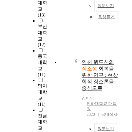
한
대학
t
츠
문
원문보기
체
교
s
산
화
계
(13)
C
업
적
음성듣기
‘
적
u
을
특
망
인
부산
l
구
성
리
기
대학
t
성
을
단
록
교
u
하
지
길
화
(12)
r
는
니
’
를
a
다
고
,
위
동국
l
양
있
‘
6
하
인천 원도심의
대학
M
한
다
샤
여
장소성
회복을
e
교
주
.
로
실
m
(11)
위한 연구 : 현상
체
연
수
행
o
학적 장소론을
들
구
길
되
명지
r
에
자
중심으로
’
었
y
대학
게
는
등
다
r
교
김아영
영
작
최
.
e
인하대학교 대학
(11)
향
품
근
장
원
p
을
제
하
소
2020
국내석사
r
전남
끼
작
나
성
e
대학
치
과
의
기
s
교
고
논
원문보기
트
록