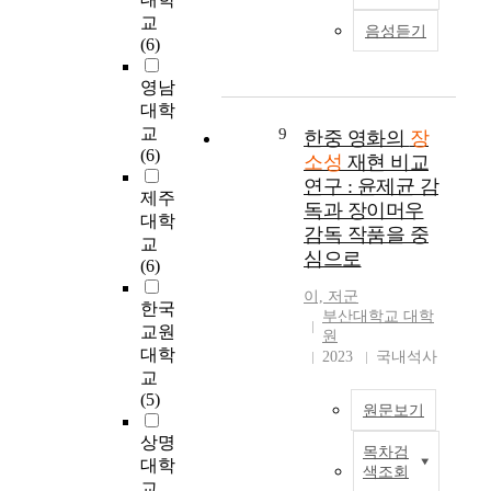
장
u
실
.
개
니
구
터
교
소
r
음성듣기
정
본
항
라
는
넷
(6)
성
a
이
연
장
환
문
데
기
l
다
구
일
경
화
영남
이
록
m
.
는
대
,
·
터
대학
화
e
따
예
에
생
예
분
교
9
는
한중 영화의
장
m
라
술
적
활
술
석
(6)
특
소성
재현 비교
o
서
학
용
,
공
,
정
r
연구 : 윤제균 감
본
의
하
경
간
S
제주
장
y
독과 장이머우
연
이
여
제
으
N
대학
소
r
구
론
감독 작품을 중
그
적
로
S
교
에
e
에
적
심으로
문
측
대
상
(6)
서
p
서
틀
제
면
표
의
인
r
이, 저군
는
을
점
을
되
정
한국
간
e
부산대학교 대학
프
바
과
재
는
보
교원
활
원
s
로
탕
대
활
장
공
대학
동
2023
국내석사
e
스
으
안
성
소
유
과
교
n
포
로
을
화
인
등
경
(5)
t
츠
장
원문보기
제
시
홍
간
험
a
의
소
시
키
대
접
상명
,
t
본
성
목차검
하
는
지
본
적
사
대학
i
색조회
질
과
는
일
역
고
인
회
교
o