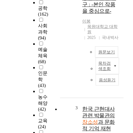
구 : -본인 작품
따
공학
을 중심으로-
라
(162)
산
이붕
업
사회
목원대학교 대학
이
과학
원
변
(94)
2025
국내박사
화
하
예술
원문보기
고
체육
있
(68)
목차검
고
세
색조회
,
계
인문
스
화
학
음성듣기
포
와
(43)
츠
도
산
시
농수
업
화
해양
역
가
3
한국 근현대사
(42)
시
진
관련 박물관의
빠
행
교육
장소성
과 문화
르
되
(24)
적 기억 재현
게
면