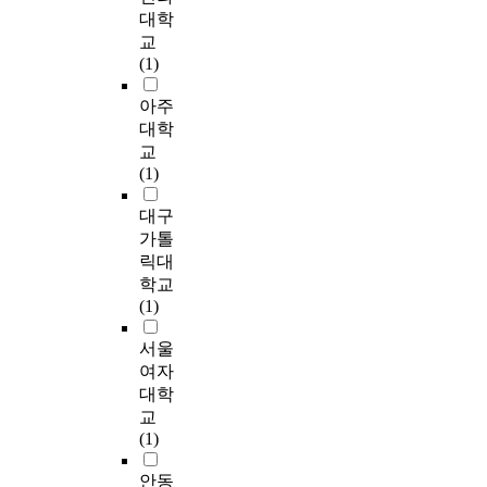
o
,
구
지
터
을
며
그
과
대학
역
f
실
는
속
하
확
,
리
구
교
사
c
무
장
가
이
보
특
고
조
(1)
연
u
적
소
능
데
하
히
영
를
구
l
으
가
성
거
기
인
화
분
아주
와
t
로
공
을
,
위
간
속
석
대학
도
u
는
공
저
이
해
의
에
및
교
시
r
프
미
하
푸
인
다
서
해
(1)
재
a
로
술
시
투
위
양
표
석
생
l
스
의
키
안
적
한
현
했
대구
에
m
포
물
고
,
으
문
되
다
가톨
있
e
츠
리
있
에
로
화
는
.
어
릭대
m
에
적
다
드
장
적
신
이
중
학교
o
대
배
.
워
소
행
념
와
요
(1)
r
한
경
그
드
성
태
에
더
한
y
지
일
러
렐
을
를
대
불
의
서울
t
역
뿐
나
프
형
중
한
어
미
여자
h
사
아
도
,
성
심
묘
선
를
대학
e
회
니
시
데
하
으
사
행
가
교
o
의
라
의
이
기
로
에
연
진
(1)
r
의
의
기
비
도
장
대
구
다
y
사
미
본
드
한
소
한
의
.
안동
.
결
생