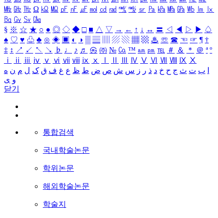
㎒
㎓
㎔
Ω
㏀
㏁
㎊
㎋
㎌
㏖
㏅
㎭
㎮
㎯
㏛
㎩
㎪
㎫
㎬
㏝
㏐
㏓
㏃
㏉
㏜
㏆
§
※
☆
★
○
●
◎
◇
◆
□
■
△
▽
→
←
↑
↓
↔
〓
◁
◀
▷
▶
♤
♠
♡
♥
♧
♣
⊙
◈
▣
◐
◑
▒
▤
▥
▨
▧
▦
▩
♨
☏
☎
☜
☞
¶
†
‡
↕
↗
↙
↖
↘
♭
♩
♪
♬
㉿
㈜
№
㏇
™
㏂
㏘
℡
＃
＆
＊
＠
ª
º
ⅰ
ⅱ
ⅲ
ⅳ
ⅴ
ⅵ
ⅶ
ⅷ
ⅸ
ⅹ
Ⅰ
Ⅱ
Ⅲ
Ⅳ
Ⅴ
Ⅵ
Ⅶ
Ⅷ
Ⅸ
Ⅹ
ا
ب
ت
ث
ج
ح
خ
د
ذ
ر
ز
س
ش
ص
ض
ط
ظ
ع
غ
ف
ق
ک
ل
م
ن
ه
و
ی
닫기
통합검색
국내학술논문
학위논문
해외학술논문
학술지