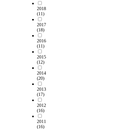
s
한
정
된
았
보
의
삼
o
로
p
연
체
2018
도
다
유
만
아
f
운
e
(11)
구
성
시
.
하
족
분
r
기
c
문
을
의
왜
고
특
석
e
록
t
2017
제
드
역
냐
있
성
을
s
화
(18)
s
는
러
사
하
음
을
진
i
전
o
다
내
,
면
에
반
행
d
략
2016
f
음
는
문
,
도
영
하
e
(11)
을
c
과
공
화
현
이
하
였
n
설
u
같
공
,
상
런
여
다
t
2015
계
l
다
조
자
학
장
장
.
(12)
i
하
t
.
형
연
적
소
소
장
a
고
u
물
적
2014
장
자
성
이
l
실
r
첫
표
(20)
자
소
산
이
머
a
행
a
째
현
원
론
이
풍
우
r
하
l
,
사
2013
을
은
주
부
감
e
는
m
(17)
경
례
통
인
목
한
독
a
데
e
기
의
한
간
받
도
은
s
목
m
2012
장
핵
장
과
지
시
서
s
적
(16)
o
에
심
소
공
못
환
부
u
을
r
서
가
성
간
했
경
지
c
두
2011
y
의
치
형
사
다
을
역
h
(16)
고
r
경
로