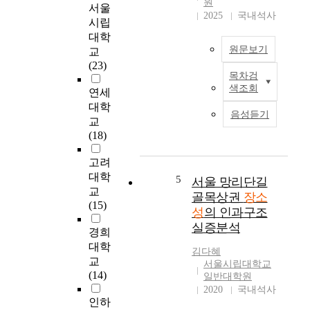
태
성
원
서울
e
2025
국내석사
가
이
시립
s
등
유
대학
h
장
사
원문보기
교
o
함
해
(23)
w
에
지
목차검
본
t
도
는
색조회
연세
연
h
프
경
대학
구
e
로
향
음성듣기
교
는
P
스
을
(18)
대
l
포
보
구
a
츠
이
고려
근
c
산
지
대학
대
5
e
서울 망리단길
업
만
골
교
n
골목상권
장소
에
실
목
(15)
e
서
제
성
의 인과구조
의
s
직
로
실증분석
경희
장
s
접
는
소
대학
a
관
각
김다혜
성
교
f
서울시립대학교
람
기
을
(14)
f
일반대학원
은
고
반
2020
국내석사
e
스
유
영
인하
c
포
한