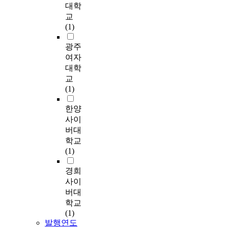
프
,
고
에
새
장
이
대학
e
리
f
로
도
려
서
로
소
머
n
교
하
p
스
시
한
장
운
조
우
t
(1)
거
l
포
상
도
소
장
성
감
l
나
a
츠
징
시
를
소
의
독
광주
y
활
c
구
의
문
연
성
중
의
,
여자
용
e
단
재
화
구
을
요
<
c
대학
할
n
의
구
공
한
형
성
붉
o
교
전
e
협
성
간
인
성
을
은
m
(1)
략
s
력
,
이
본
하
재
수
m
이
s
적
집
개
주
였
인
수
e
한양
부
i
인
단
발
의
다
식
밭
r
사이
족
n
관
기
되
지
.
할
>
c
버대
하
t
계
억
어
리
송
수
과
i
다
학교
h
구
의
야
학
월
있
<
a
.
(1)
e
축
형
할
자
동
는
귀
l
본
r
을
성
필
들
은
계
주
d
경희
연
e
위
을
요
의
개
기
이
i
구
사이
s
한
촉
성
이
항
를
야
s
는
버대
e
당
진
이
론
기
마
기
t
이
학교
a
위
하
있
과
의
련
>
r
러
(1)
r
성
는
다
에
서
하
,
i
한
발행연도
c
을
매
.