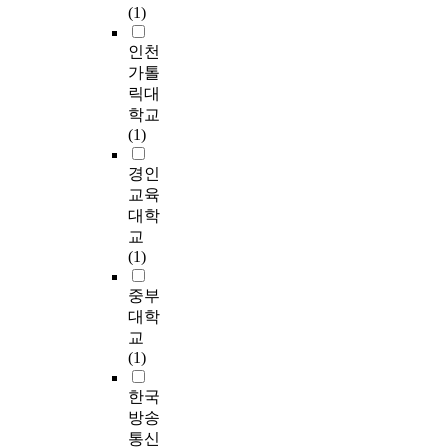
단
d
가
체
(1)
통
학
지
었
리
망
체
t
지
임
한
자
화
다
하
리
,
h
인천
역
을
도
들
하
.
고
단
개
e
사
강
가톨
시
의
기
따
장
길
인
f
회
조
릭대
활
이
위
라
소
의
등
o
에
한
학교
성
론
해
서
성
장
으
r
기
다
(1)
화
을
동
본
과
소
로
m
여
.
를
살
화
연
영
적
분
a
하
즉
경인
목
펴
라
구
화
특
산
t
는
공
교육
적
보
는
는
의
성
되
i
혜
공
대학
으
았
인
도
관
을
어
v
택
미
교
로
으
위
심
계
살
있
e
을
술
(1)
할
며
적
내
도
펴
으
s
규
은
것
,
장
삶
규
보
며
t
명
공
중부
이
특
소
의
명
고
이
r
하
간
대학
아
히
자
질
한
자
를
u
여
감
니
교
현
산
을
다
했
체
c
지
각
라
(1)
상
을
높
.
다
계
t
역
의
거
학
도
이
본
.
적
u
사
활
한국
주
적
입
는
고
R
으
r
회
성
자
방송
관
하
문
는
e
로
e
와
화
를
점
여
통신
화
장
c
관
o