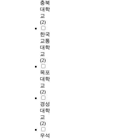
적
의
대
분
는
서
충북
다
n
적
지
자
방
한
석
가
많
대학
.
H
으
역
원
향
관
하
고
은
교
기
i
로
공
을
을
심
여
찰
사
(2)
록
s
미
동
활
비
이
,
하
람
화
t
디
체
용
판
높
현
고
이
한국
는
o
어
의
한
적
아
대
자
골
교통
다
r
관
소
문
으
지
의
한
목
대학
양
y
람
속
화
로
고
문
다
상
한
교
H
과
감
공
검
있
화
.
권
주
(2)
a
는
을
간
토
다
공
두
을
체
l
차
가
및
한
.
간
감
방
목포
와
l
별
시
콘
다
한
의
독
문
장
대학
.
화
화
텐
.
편
장
의
하
소
교
T
되
하
츠
이
자
소
영
고
에
(2)
h
는
는
들
후
본
적
화
선
서
e
경
과
이
,
과
의
는
호
발
경성
s
기
정
개
지
인
미
사
하
생
대학
t
장
을
발
속
구
및
회
는
한
교
u
자
분
되
가
의
특
현
이
활
(2)
d
극
석
고
능
이
성
실
유
동
y
요
한
있
하
동
을
에
를
과
우석
t
인
다
다
면
이
정
관
분