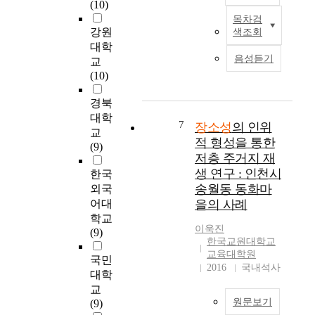
e
(10)
있
문
렌
화
n
다
연
목차검
본
드
의
t
강원
색조회
.
구
논
처
필
a
대학
하
를
문
럼
요
t
음성듣기
교
지
통
은
S
성
i
(10)
만
해
현
N
과
o
스
공
상
S
대
n
경북
포
공
학
를
구
d
대학
츠
조
적
중
7
장소성
의 인위
근
u
산
형
교
장
심
대
적 형성을 통한
e
업
물
(9)
소
으
골
저층 주거지 재
t
의
을
론
로
목
o
생 연구 : 인천시
한국
핵
매
을
활
의
t
송월동 동화마
심
개
외국
토
성
역
h
이
로
어대
을의 사례
대
화
사
e
해
도
학교
로
되
적
a
이욱진
관
시
(9)
도
는
·
n
한국교원대학교
계
의
출
골
문
교육대학원
a
자
특
국민
한
목
화
2016
국내석사
l
인
성
대학
장
상
적
y
지
을
교
소
권
가
s
역
형
원문보기
(9)
의
들
치
i
사
성