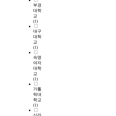
석
고
인
.
과
정
l
문
을
부경
공
틀
있
은
영
텍
의
a
적
중
대학
간
을
다
요
화
스
주
c
으
점
의
교
마
.
인
속
트
요
e
로
으
형
(1)
련
반
간
색
마
흔
n
는
로
태
하
면
상
채
이
적
e
직
다
대구
와
기
긍
호
의
닝
을
s
접
룬
콘
대학
위
정
작
활
기
간
s
관
기
텐
해
적
교
용
용
법
직
a
람
존
츠
현
자
(1)
을
,
으
한
n
의
의
들
상
산
통
공
로
장
d
가
공
을
숙명
학
을
해
간
분
소
t
치
공
벤
의
가
여자
형
의
석
로
h
확
미
치
창
지
성
장
대학
해
이
e
장
술
마
시
지
된
면
망
교
를
f
에
연
킹
자
못
다
과
리
(1)
기
e
기
구
하
에
한
는
서
단
록
a
여
와
는
드
지
것
사
가톨
길
화
t
하
달
데
문
역
을
의
의
릭대
하
u
고
리
급
트
은
알
상
장
학교
는
r
자
,
급
후
경
수
관
소
(1)
것
e
하
본
하
설
쟁
있
성
성
은
s
며
연
여
부
력
으
,
인
신라
지