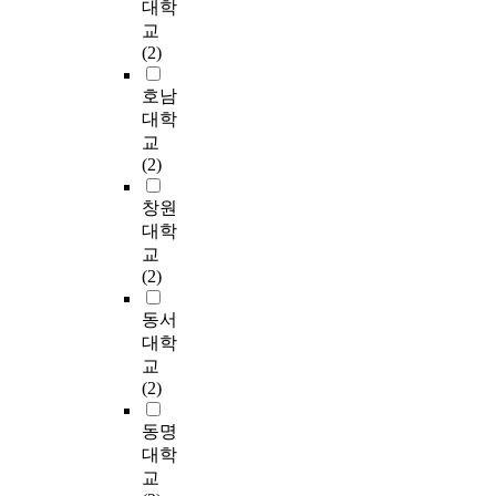
경
대학
h
이
.
.
서
활
량
심
석
험
교
e
경
이
그
진
발
적
을
하
을
(2)
o
기
를
러
정
한
인
가
고
체
r
장
위
나
성
세
방
지
자
계
호남
e
에
해
대
있
계
법
고
했
적
대학
t
대
장
부
는
화
을
,
다
으
i
교
한
소
분
장
시
통
사
.
로
c
(2)
인
성
의
소
대
하
회
이
기
a
식
과
도
성
에
여
의
를
록
창원
l
과
도
시
형
도
평
최
위
하
l
대학
관
시
들
성
시
가
하
해
려
y
교
련
정
은
을
들
하
계
본
는
d
(2)
된
체
각
위
은
고
층
연
방
i
개
성
도
해
매
자
에
구
향
s
동서
념
을
시
서
력
하
집
는
으
c
대학
인
유
의
는
있
였
중
망
로
u
교
장
기
고
무
는
다
하
리
확
s
(2)
소
적
유
엇
자
.
며
단
장
s
성
으
한
을
산
이
,
길
되
e
동명
에
로
자
고
을
러
공
방
고
d
대학
어
연
원
려
부
한
간
문
있
t
교
떠
결
에
해
각
연
의
객
다
h