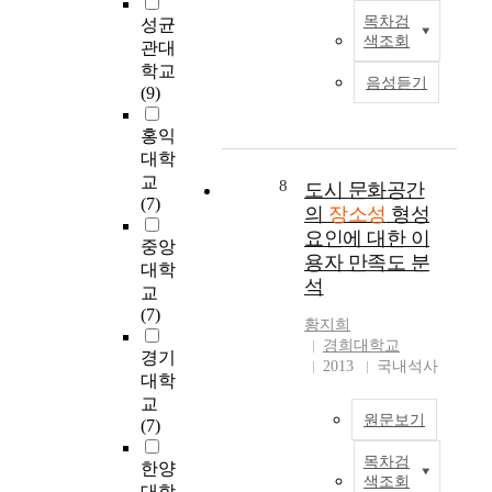
진
이
를
s
회
하
목차검
성균
정
최
등
중
o
색조회
관
고
관대
성
근
장
심
f
점
도
학교
여
도
하
으
t
음성듣기
에
시
(9)
부
시
고
로
h
서
정
를
재
있
구
e
직
체
홍익
판
정
다
체
P
접
성
대학
단
비
.
적
l
관
을
교
하
는
지
8
도시 문화공간
인
a
람
구
(7)
는
쇠
금
기
의
장소성
형성
c
의
축
분
퇴
까
록
요인에 대한 이
e
가
하
중앙
석
한
지
화
n
용자 만족도 분
치
는
대학
틀
지
의
전
e
석
는
방
을
역
교
연
략
s
제
안
바
의
(7)
구
을
s
황지희
한
을
탕
물
는
제
경희대학교
a
적
모
경기
으
리
이
안
2013
국내석사
n
으
색
로
적
대학
러
하
d
로
하
인
정
교
한
고
c
제
고
원문보기
천
비
(7)
현
있
u
시
자
원
뿐
상
다
l
되
한
목차검
도
만
한양
본
을
.
t
색조회
는
다
심
아
연
대학
인