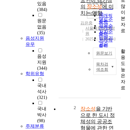
요인이 경기장
로
순
있음
10개씩 출력
내림차순
많
의
장소성
에 미
인기도
(384)
이
치는 영향
순
조회
10개씩
본
연도순
원문
출력
김은중
자
제목순
없음
20개씩
서울대학교 대학
료
저자순
(35)
원
출력
발행기
음성지원
2025
국내석사
30개씩
관순
유무
출력
활
50개씩
원문보기
음성
용
출력
지원
도
100개씩
목차검
과
(344)
높
색조회
출력
학
학위유형
은
기
자
술
국내
료
이
석사
빠
(321)
르
게
2
장소성
을 기반
국내
발
박사
으로 한 도시 정
전
(98)
체성의 공공조
함
주제분류
형물에 관한 연
에