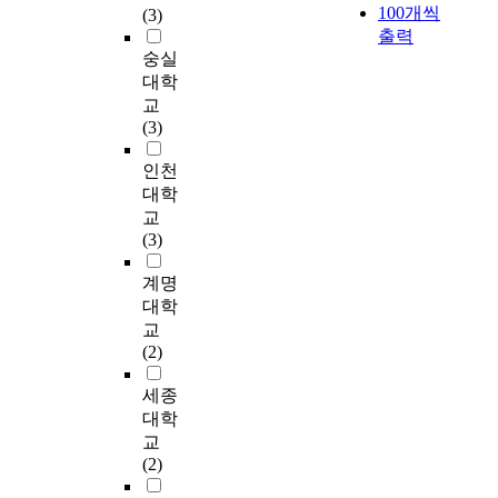
o
에
를
100개씩
전
(3)
한
면
지
역
상
전
r
서
통
출력
환
관
서
,
사
으
달
y
스
해
숭실
되
점
저
장
성
로
하
a
포
공
면
대학
에
층
소
)
,
고
n
츠
간
서
서
주
교
성
,
현
지
d
직
에
도
국
거
(3)
형
장
실
역
t
접
개
시
내
지
성
소
에
정
h
관
입
활
인천
장
의
요
감
서
체
e
람
함
성
소
가
대학
인
(
직
성
S
의
으
화
성
치
에
지
교
접
을
e
가
로
방
의
가
대
역
(3)
골
강
o
치
써
안
연
재
한
성
목
화
d
를
도
으
구
조
계명
만
)
상
하
a
탐
시
로
경
명
족
을
대학
권
는
e
구
의
도
향
되
도
어
을
교
데
m
하
상
시
과
고
를
떻
체
(2)
중
u
는
징
의
도
주
주
게
험
요
n
것
성
역
시
거
·
재
세종
하
한
P
이
을
사
재
지
야
현
는
대학
역
r
다
형
,
생
재
간
하
차
교
할
i
.
성
문
사
생
으
고
원
(2)
을
s
구
하
화
업
에
로
있
에
한
o
체
고