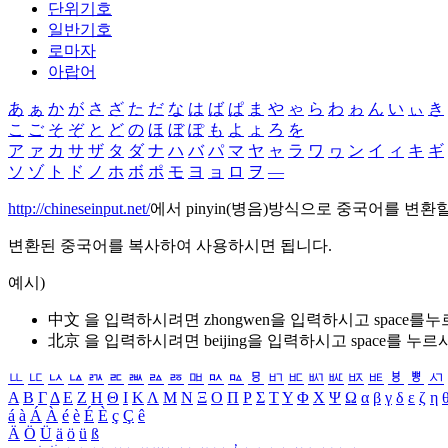
단위기호
일반기호
로마자
아랍어
あ
ぁ
か
が
さ
ざ
た
だ
な
は
ば
ぱ
ま
や
ゃ
ら
わ
ゎ
ん
い
ぃ
き
こ
ご
そ
ぞ
と
ど
の
ほ
ぼ
ぽ
も
よ
ょ
ろ
を
ア
ァ
カ
サ
ザ
タ
ダ
ナ
ハ
バ
パ
マ
ヤ
ャ
ラ
ワ
ヮ
ン
イ
ィ
キ
ギ
ソ
ゾ
ト
ド
ノ
ホ
ボ
ポ
モ
ヨ
ョ
ロ
ヲ
―
http://chineseinput.net/
에서 pinyin(병음)방식으로 중국어를 변환
변환된 중국어를 복사하여 사용하시면 됩니다.
예시)
中文 을 입력하시려면
zhongwen
을 입력하시고 space를
北京 을 입력하시려면
beijing
을 입력하시고 space를 누르
ㅥ
ㅦ
ㅧ
ㅨ
ㅩ
ㅪ
ㅫ
ㅬ
ㅭ
ㅮ
ㅯ
ㅰ
ㅱ
ㅲ
ㅳ
ㅴ
ㅵ
ㅶ
ㅷ
ㅸ
ㅹ
ㅺ
Α
Β
Γ
Δ
Ε
Ζ
Η
Θ
Ι
Κ
Λ
Μ
Ν
Ξ
Ο
Π
Ρ
Σ
Τ
Υ
Φ
Χ
Ψ
Ω
α
β
γ
δ
ε
ζ
η
á
à
Á
À
é
è
É
È
ç
Ç
ê
Ä
Ö
Ü
ä
ö
ü
ß