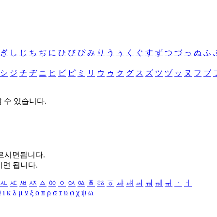
ぎ
し
じ
ち
ぢ
に
ひ
び
ぴ
み
り
う
ぅ
く
ぐ
す
ず
つ
づ
っ
ぬ
ふ
シ
ジ
チ
ヂ
ニ
ヒ
ビ
ピ
ミ
リ
ウ
ゥ
ク
グ
ス
ズ
ツ
ヅ
ッ
ヌ
フ
ブ
할 수 있습니다.
누르시면됩니다.
시면 됩니다.
ㅻ
ㅼ
ㅽ
ㅾ
ㅿ
ㆀ
ㆁ
ㆂ
ㆃ
ㆄ
ㆅ
ㆆ
ㆇ
ㆈ
ㆉ
ㆊ
ㆋ
ㆌ
ㆍ
ㆎ
θ
ι
κ
λ
μ
ν
ξ
ο
π
ρ
σ
τ
υ
φ
χ
ψ
ω