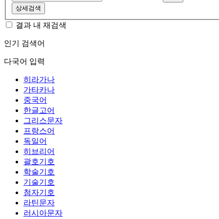
상세검색
결과 내 재검색
인기 검색어
다국어 입력
히라가나
가타카나
중국어
한글고어
그리스문자
프랑스어
독일어
히브리어
괄호기호
학술기호
기술기호
첨자기호
라틴문자
러시아문자