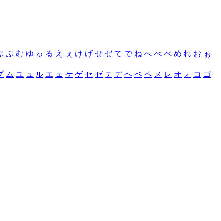
ぶ
ぷ
む
ゆ
ゅ
る
え
ぇ
け
げ
せ
ぜ
て
で
ね
へ
べ
ぺ
め
れ
お
ぉ
プ
ム
ユ
ュ
ル
エ
ェ
ケ
ゲ
セ
ゼ
テ
デ
ヘ
ベ
ペ
メ
レ
オ
ォ
コ
ゴ