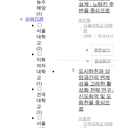
업
농수
설계 : 노량진 주
지
해양
변을 중심으로
원
(1)
센
수여기관
박진형
터
서울대학교 대학
를
서울
원
대
2008
국내석사
대학
상
교
으
(2)
원문보기
로
복
이화
음성듣기
합
여자
프
3
도시하천과 상
대학
로
업공간의 연계
교
그
(1)
성을 고려한 활
램
성화 전략 연구 :
의
건국
신도림역 및 도
입
대학
림천을 중심으
체
교
로
적
(1)
연
이호현
결
서울
인천대학교 대학
을