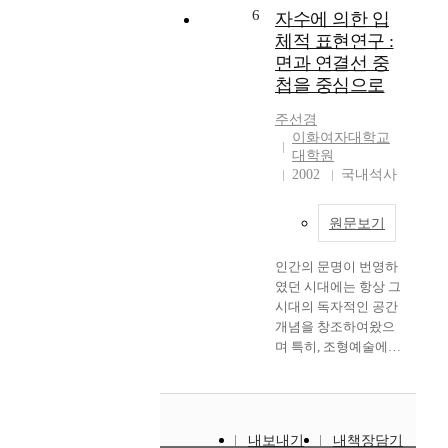
속
6
자수에 의한 입
존
여
도
시
체적 표현연구 :
가
로
설
공
면과 연결선 중
입
들
간
첩을 중심으로
체
은
을
교
공
제
주선경
차
간
이화여자대학교
공
로
대학원
의
하
유
2002
국내석사
분
지
형
절
만
결
,
,
원문보기
정
계
다
과
절
수
인간의 문명이 번영하
정
의
의
였던 시대에는 항상 그
을
존
국
시대의 독자적인 공간
보
적
내
개념을 창조하여왔으
다
운
도
며 특히, 조형예술에
합
영
시
있어서 공간은 불변의
리
,
하
탐구대상이 되어왔다.
적
프
천
공간은 기본적으로 하
으
로
은
나의 물체와 그것을 지
로
그
배
내보내기
내책장담기
각하는 인간사이에서