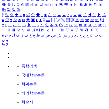
㎒
㎓
㎔
Ω
㏀
㏁
㎊
㎋
㎌
㏖
㏅
㎭
㎮
㎯
㏛
㎩
㎪
㎫
㎬
㏝
㏐
㏓
㏃
㏉
㏜
㏆
§
※
☆
★
○
●
◎
◇
◆
□
■
△
▽
→
←
↑
↓
↔
〓
◁
◀
▷
▶
♤
♠
♡
♥
♧
♣
⊙
◈
▣
◐
◑
▒
▤
▥
▨
▧
▦
▩
♨
☏
☎
☜
☞
¶
†
‡
↕
↗
↙
↖
↘
♭
♩
♪
♬
㉿
㈜
№
㏇
™
㏂
㏘
℡
＃
＆
＊
＠
ª
º
ⅰ
ⅱ
ⅲ
ⅳ
ⅴ
ⅵ
ⅶ
ⅷ
ⅸ
ⅹ
Ⅰ
Ⅱ
Ⅲ
Ⅳ
Ⅴ
Ⅵ
Ⅶ
Ⅷ
Ⅸ
Ⅹ
ا
ب
ت
ث
ج
ح
خ
د
ذ
ر
ز
س
ش
ص
ض
ط
ظ
ع
غ
ف
ق
ک
ل
م
ن
ه
و
ی
닫기
통합검색
국내학술논문
학위논문
해외학술논문
학술지