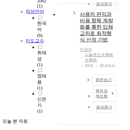
2002
최
활
음성듣기
(1)
근
성
작성언어
5
도
사용자 편익과
화
시
전
비용 항목 계량
한국
농
략
화를 통한 입체
어
업
연
교차로 최적형
(6)
은
구
식 선정 기법
지도교수
다
도
원
시
민경찬
최재
적
하
서울市立大學校
성
기
천
大學院
(1)
능
2010
국내석사
은
으
도
정태
로
시
원문보기
용
확
민
(1)
장
에
목차검
본
되
게
색조회
연
신은
고
중
구
기
있
요
음성듣기
에
(1)
으
한
서
나
휴
오늘 본 자료
는
,
식
고
기
및