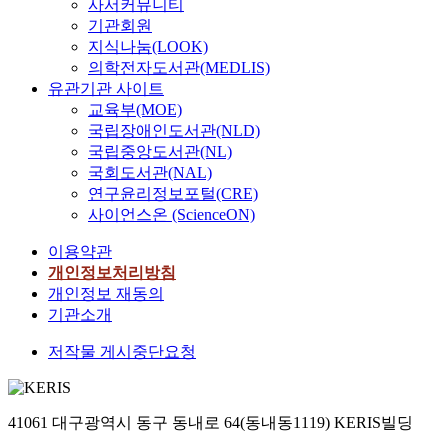
하
녹
사서커뮤니티
영역이 확대될 수 있음
로
고
지
기관회원
을 보여주는데 있다.
입
자
축
지식나눔(LOOK)
이론적 배경으로는 첫
체
서
기
의학전자도서관(MEDLIS)
째, 평면과 입체의 개
교
울
능
유관기관 사이트
념을 파악하고 평면에
차
시
에
교육부(MOE)
서의 입체적 표현에 관
로
내
머
국립장애인도서관(NLD)
한 방법을 살펴보았다.
유
주
무
국립중앙도서관(NL)
둘째, 중첩의 개념과
형
요
르
의미를 알아보고 면과
국회도서관(NAL)
을
도
고
연결선의 중첩을 중심
연구윤리정보포털(CRE)
결
시
있
으로 조형적 방법과 특
사이언스온 (ScienceON)
정
농
다
성을 분석하였다. 셋
하
업
.
이용약관
째, 섬유예술 속에서의
기
지
특
중첩의 양상을 섬유작
개인정보처리방침
위
원
히
품과 자수작품으로 구
개인정보 재동의
해
시
신
분하여 각각의 작품 속
기관소개
서
설
도
에 나타나는 조형적 기
는
(
림
저작물 게시중단요청
법과 효과를 중심으로
해
강
역
분석하였다. 작품표현
당
감
과
에 있어서는 입체적 형
도
찬
같
태와 공간을 강조하기
로
,
41061 대구광역시 동구 동내로 64(동내동1119) KERIS빌딩
이
위하여 공간에 비친 빛
의
중
막