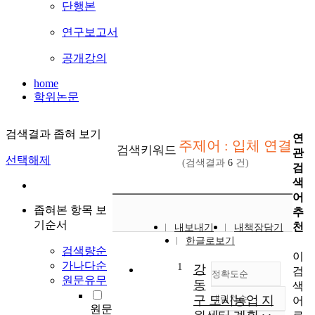
단행본
연구보고서
공개강의
home
학위논문
검색결과 좁혀 보기
연
주제어 : 입체 연결
검색키워드
관
선택해제
(검색결과
6
건)
검
색
어
좁혀본 항목 보
추
기순서
천
내보내기
내책장담기
한글로보기
검색량순
이
가나다순
1
강
검
정확도순
원문유무
동
색
구 도시농업 지
내림차순
어
정확도
원문