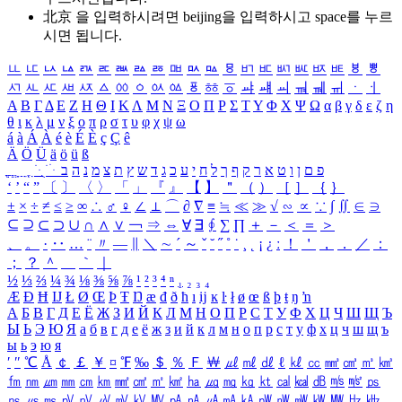
北京 을 입력하시려면
beijing
을 입력하시고 space를 누르
시면 됩니다.
ㅥ
ㅦ
ㅧ
ㅨ
ㅩ
ㅪ
ㅫ
ㅬ
ㅭ
ㅮ
ㅯ
ㅰ
ㅱ
ㅲ
ㅳ
ㅴ
ㅵ
ㅶ
ㅷ
ㅸ
ㅹ
ㅺ
ㅻ
ㅼ
ㅽ
ㅾ
ㅿ
ㆀ
ㆁ
ㆂ
ㆃ
ㆄ
ㆅ
ㆆ
ㆇ
ㆈ
ㆉ
ㆊ
ㆋ
ㆌ
ㆍ
ㆎ
Α
Β
Γ
Δ
Ε
Ζ
Η
Θ
Ι
Κ
Λ
Μ
Ν
Ξ
Ο
Π
Ρ
Σ
Τ
Υ
Φ
Χ
Ψ
Ω
α
β
γ
δ
ε
ζ
η
θ
ι
κ
λ
μ
ν
ξ
ο
π
ρ
σ
τ
υ
φ
χ
ψ
ω
á
à
Á
À
é
è
É
È
ç
Ç
ê
Ä
Ö
Ü
ä
ö
ü
ß
ְ
ֳ
ֲ
ֱ
ָ
ַ
ֵ
ֶ
ִ
ֹ
ּ
ֻ
ׂ
ׁ
ּ
ב
ה
נ
מ
צ
ת
ץ
ש
ד
ג
כ
ע
י
ח
ל
ך
ף
ק
ר
א
ט
ו
ן
ם
פ
‘
’
“
”
〔
〕
〈
〉
「
」
『
』
【
】
＂
（
）
［
］
｛
｝
±
×
÷
≠
≤
≥
∞
∴
♂
♀
∠
⊥
⌒
∂
∇
≡
≒
≪
≫
√
∽
∝
∵
∫
∬
∈
∋
⊆
⊇
⊂
⊃
∪
∩
∧
∨
￢
⇒
⇔
∀
∃
∮
∑
∏
＋
－
＜
＝
＞
、
。
·
‥
…
¨
〃
―
∥
＼
∼
´
～
ˇ
˘
˝
˚
˙
¸
˛
¡
¿
ː
！
＇
，
．
／
：
；
？
＾
＿
｀
｜
½
⅓
⅔
¼
¾
⅛
⅜
⅝
⅞
¹
²
³
⁴
ⁿ
₁
₂
₃
₄
Æ
Ð
Ħ
Ĳ
Ł
Ø
Œ
Þ
Ŧ
Ŋ
æ
đ
ð
ħ
ı
ĳ
ĸ
ŀ
ł
ø
œ
ß
þ
ŧ
ŋ
ŉ
А
Б
В
Г
Д
Е
Ё
Ж
З
И
Й
К
Л
М
Н
О
П
Р
С
Т
У
Ф
Х
Ц
Ч
Ш
Щ
Ъ
Ы
Ь
Э
Ю
Я
а
б
в
г
д
е
ё
ж
з
и
й
к
л
м
н
о
п
р
с
т
у
ф
х
ц
ч
ш
щ
ъ
ы
ь
э
ю
я
′
″
℃
Å
￠
￡
￥
¤
℉
‰
＄
％
Ｆ
￦
㎕
㎖
㎗
ℓ
㎘
㏄
㎣
㎤
㎥
㎦
㎙
㎚
㎛
㎜
㎝
㎞
㎟
㎠
㎡
㎢
㏊
㎍
㎎
㎏
㏏
㎈
㎉
㏈
㎧
㎨
㎰
㎱
㎲
㎳
㎴
㎵
㎶
㎷
㎸
㎹
㎀
㎁
㎂
㎃
㎄
㎺
㎻
㎽
㎾
㎿
㎐
㎑