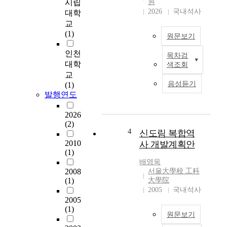
시립
원
통
2026
국내석사
대학
한
교
공
(1)
원문보기
간
구
인천
목차검
성
도
대학
색조회
방
시
교
안
하
음성듣기
(1)
을
천
발행연도
제
과
안
상
2026
하
업
(2)
는
공
4
신도림 복합역
데
간
2010
사 개발계획안
목
의
(1)
적
연
배영욱
이
계
2008
서울大學校 工科
있
성
(1)
大學院
다
2005
국내석사
을
.
2005
고
(1)
려
원문보기
한