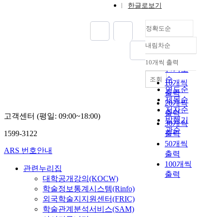
수
램
후
한글로보기
발생하는 상호관계에
행
의
상
의하여 형성이 되며,
할
단
업
이러한 관계는 주로 시
정확도순
수
발
공
각에 의해서 결정된다.
있
성
간
내림차순
시각적 공간에 있어 가
정확도
는
등
과
장 먼저 관찰할 수 있
순
기
10개씩 출력
구
물
내림차순
는 것은 공허이고 공허
인기도
법
조
리
공간은 3차원의 구체
순
을
조회
적
10개씩
적
적 대상이 존재할 때
제
연도순
한
출력
·
파악된다. 그리고 이
시
제목순
계
기
20개씩
대상은 2차원 공간에
한
저자순
를
능
출력
고객센터 (평일: 09:00~18:00)
서는 시각적 환영으로
다
발행기
보
적
30개씩
서 3차원 공간에서는
.
관순
이
으
1599-3122
출력
구체적인 입체물로서
현
고
로
50개씩
나타난다. 본 연구의
재
있
ARS 번호안내
단
출력
목적은 자수 표현에 있
실
다
절
100개씩
어서 면과 연결선의 중
무
관련누리집
.
되
첩을 통하여 공허공간
출력
에
대학공개강의(KOCW)
이
어
을 실제공간으로 전환
서
학술정보통계시스템(Rinfo)
를
단
시키고 평면에서 입체
고
분
외국학술지지원센터(FRIC)
순
적 표현이 가능하게 함
속
석
학술관계분석서비스(SAM)
한
으로써 표현 방법 및
도