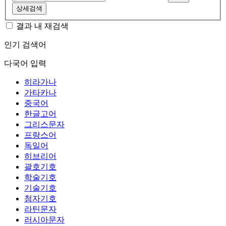
상세검색
결과 내 재검색
인기 검색어
다국어 입력
히라가나
가타카나
중국어
한글고어
그리스문자
프랑스어
독일어
히브리어
괄호기호
학술기호
기술기호
첨자기호
라틴문자
러시아문자