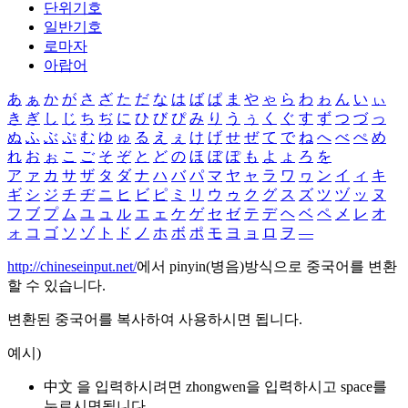
단위기호
일반기호
로마자
아랍어
あ
ぁ
か
が
さ
ざ
た
だ
な
は
ば
ぱ
ま
や
ゃ
ら
わ
ゎ
ん
い
ぃ
き
ぎ
し
じ
ち
ぢ
に
ひ
び
ぴ
み
り
う
ぅ
く
ぐ
す
ず
つ
づ
っ
ぬ
ふ
ぶ
ぷ
む
ゆ
ゅ
る
え
ぇ
け
げ
せ
ぜ
て
で
ね
へ
べ
ぺ
め
れ
お
ぉ
こ
ご
そ
ぞ
と
ど
の
ほ
ぼ
ぽ
も
よ
ょ
ろ
を
ア
ァ
カ
サ
ザ
タ
ダ
ナ
ハ
バ
パ
マ
ヤ
ャ
ラ
ワ
ヮ
ン
イ
ィ
キ
ギ
シ
ジ
チ
ヂ
ニ
ヒ
ビ
ピ
ミ
リ
ウ
ゥ
ク
グ
ス
ズ
ツ
ヅ
ッ
ヌ
フ
ブ
プ
ム
ユ
ュ
ル
エ
ェ
ケ
ゲ
セ
ゼ
テ
デ
ヘ
ベ
ペ
メ
レ
オ
ォ
コ
ゴ
ソ
ゾ
ト
ド
ノ
ホ
ボ
ポ
モ
ヨ
ョ
ロ
ヲ
―
http://chineseinput.net/
에서 pinyin(병음)방식으로 중국어를 변환
할 수 있습니다.
변환된 중국어를 복사하여 사용하시면 됩니다.
예시)
中文 을 입력하시려면
zhongwen
을 입력하시고 space를
누르시면됩니다.