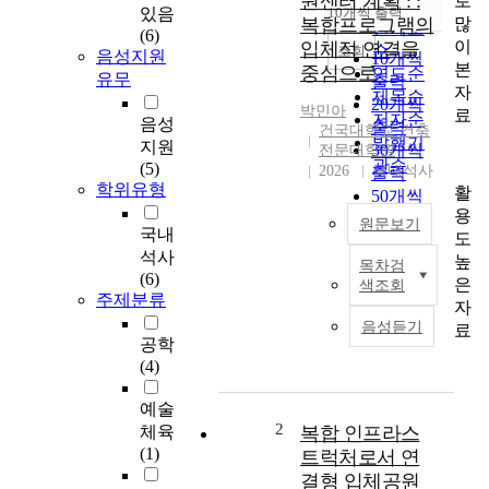
원센터 계획 : :
로
순
있음
10개씩 출력
내림차순
많
복합프로그램의
인기도
(6)
이
입체적 연결을
순
조회
음성지원
10개씩
본
중심으로
연도순
유무
출력
자
제목순
20개씩
박민아
료
저자순
음성
출력
건국대학교 건축
발행기
지원
30개씩
전문대학원
관순
(5)
2026
국내석사
출력
학위유형
활
50개씩
용
출력
원문보기
국내
도
100개씩
석사
높
출력
목차검
본
(6)
은
색조회
연
주제분류
자
구
음성듣기
료
는
공학
강
(4)
동
구
예술
도
2
체육
복합 인프라스
시
(1)
트럭처로서 연
농
결형 입체공원