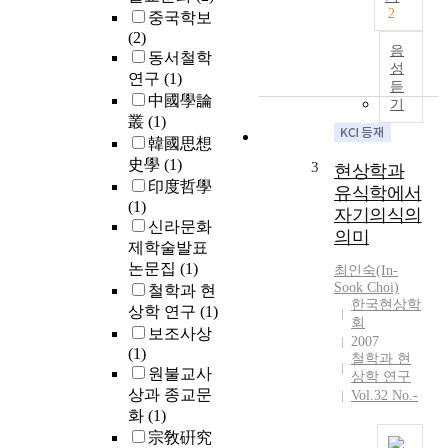
보
논
2
중국학보
편
문
(2)
적
은
음
동서철학
이
유
성
연구
(1)
면
식
듣
中國學論
서
기
학
叢
(1)
도
의
韓國思想
신
인
史學
(1)
비
식
3
현상학과
로
印度哲學
논
유식학에서
운
(1)
리
자기의식의
정
신라문화
를
의미
신
활
제학술발표
현
용
논문집
(1)
최인숙(In-
상
하
Sook Choi)
철학과 현
중
한국현상학
여
상학 연구
(1)
회
의
읽
보조사상
2007
하
기
(1)
철학과 현
나
교
원불교사
상학 연구
이
육
상과 종교문
Vol.32 No.-
다
의
화
(1)
.
방
宗敎硏究
현
향