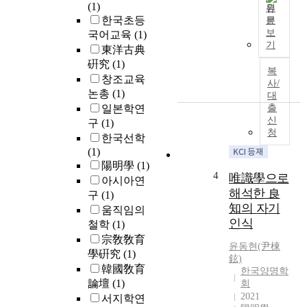
(1)
원
대
을
한국초등
문
의
탐
현
보
국어교육
(1)
과
색
상
기
東洋古典
학
하
학
硏究
(1)
심
였
은
복
창조교육
리
다
독
사/
논총
(1)
학
.
일
대
에
일본학연
출
유
의
신
서
식
구
(1)
철
청
는
학
학
한국선학
꿈
은
자
(1)
의
대
후
陽明學
(1)
4
발
唯識學으로
표
설
아시아연
생
적
이
해석한 良
구
(1)
,
인
정
知의 자기
움직임의
또
불
초
인식
철학
(1)
는
교
한
宗敎敎育
해
철
이
윤동현(尹棟
學硏究
(1)
석
鉉)
학
론
韓國敎育
한국양명학
의
의
이
論壇
(1)
회
원
한
고
2021
서지학연
리
갈
,