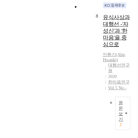
는
p
먼
에
n
도
,
것
o
저
서
e
독
E
을
s
8
유식사상과
세
꿈
d
자
r
목
e
심
대행선 -'자
에
.
의
s
적
o
리
대
T
성신'과 '한
마
c
으
f
학
한
h
음
h
마음'을 중
로
t
의
언
e
작
e
한
심으로
h
수
급
s
용
i
다
i
행
이
t
안환기(Ahn,
으
n
.
s
기
Hwanki)
많
u
로
u
기
s
대행선연구
본
이
d
설
n
존
t
원
원
나
y
명
g
심
u
2020
리
타
o
할
)
외
d
한마음연구
를
나
f
수
이
무
y
Vol.5 No.-
제
고
V
있
라
물
i
시
있
i
다
는
의
s
원
하
는
j
.
개
해
t
문
고
것
ñ
독
념
석
o
보
나
은
ā
본
자
을
에
c
기
서
유
v
논
가
중
서
o
2
그
식
ā
문
책
심
왕
m
것
학
d
은
을
으
양
p