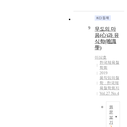
의
에
a
유
읽
로
명
a
소
서
i
식
고
연
사
r
통
꿈
n
학
관
구
상
e
점
이
S
의
념
하
특
b
과
어
o
‘
을
는
유
e
9
무도의 마
불
느
u
자
구
현
의
t
음(心)과 유
통
정
t
성
성
상
‘
w
식학(唯識
점
도
h
신
하
학
인
e
學)
을
의
K
’
는
과
식
e
비
중
o
과
모
,
’
n
이상호
교
요
r
대
든
우
과
Y
한국체육철
연
한
e
행
활
리
‘
o
학회
구
위
a
선
동
의
존
g
2019
한
치
c
사
은
모
재
움직임의철
ā
다
를
o
상
의
든
학 : 한국체
’
c
.
차
n
의
식
육철학회지
인
를
ā
요
지
t
‘
Vol.27 No.4
작
식
통
r
가
하
i
한
용
표
합
a
심
고
n
마
으
상
한
B
원
리
있
u
음
로
을
유
u
문
학
음
e
’
이
식
심
보
d
무
의
을
d
을
루
(
기
론
d
도
수
보
a