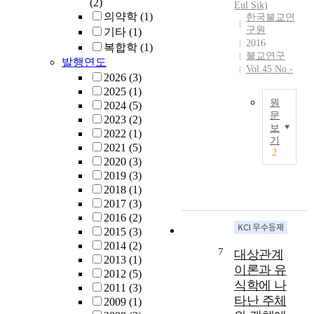
(2)
Eul Sik)
고
a
이
이
구
의약학
(1)
한국불교연
부
n
라
다
조
구원
기타
(1)
를
d
고
.
를
2016
복합학
(1)
수
f
본
현
분
불교연구
발행연도
있
u
다
상
석
Vol.45 No.-
2026
(3)
을
t
.
학
하
2025
(1)
정
u
인
과
여
원
2024
(5)
도
r
식
유
‘
문
2023
(2)
로
e
주
식
양
보
2022
(1)
이
인
o
관
학
지
기
2021
(5)
글
간
f
이
은
(
2
2020
(3)
은
의
s
인
우
良
2019
(3)
상
마
t
식
리
知
2018
(1)
캬
음
u
객
의
)
2017
(3)
-
을
d
관
의
의
2016
(2)
요
주
i
을
식
자
2015
(3)
가
제
e
만
에
기
2014
(2)
수
로
s
들
대
인
7
대상관계
2013
(1)
행
삼
o
어
한
식
이론과 유
2012
(5)
론
는
n
내
이
적
식학에 나
2011
(3)
에
불
V
었
론
인
타난 주체
2009
(1)
서
교
i
기
이
식