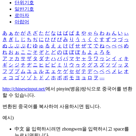
단위기호
일반기호
로마자
아랍어
あ
ぁ
か
が
さ
ざ
た
だ
な
は
ば
ぱ
ま
や
ゃ
ら
わ
ゎ
ん
い
ぃ
き
ぎ
し
じ
ち
ぢ
に
ひ
び
ぴ
み
り
う
ぅ
く
ぐ
す
ず
つ
づ
っ
ぬ
ふ
ぶ
ぷ
む
ゆ
ゅ
る
え
ぇ
け
げ
せ
ぜ
て
で
ね
へ
べ
ぺ
め
れ
お
ぉ
こ
ご
そ
ぞ
と
ど
の
ほ
ぼ
ぽ
も
よ
ょ
ろ
を
ア
ァ
カ
サ
ザ
タ
ダ
ナ
ハ
バ
パ
マ
ヤ
ャ
ラ
ワ
ヮ
ン
イ
ィ
キ
ギ
シ
ジ
チ
ヂ
ニ
ヒ
ビ
ピ
ミ
リ
ウ
ゥ
ク
グ
ス
ズ
ツ
ヅ
ッ
ヌ
フ
ブ
プ
ム
ユ
ュ
ル
エ
ェ
ケ
ゲ
セ
ゼ
テ
デ
ヘ
ベ
ペ
メ
レ
オ
ォ
コ
ゴ
ソ
ゾ
ト
ド
ノ
ホ
ボ
ポ
モ
ヨ
ョ
ロ
ヲ
―
http://chineseinput.net/
에서 pinyin(병음)방식으로 중국어를 변환
할 수 있습니다.
변환된 중국어를 복사하여 사용하시면 됩니다.
예시)
中文 을 입력하시려면
zhongwen
을 입력하시고 space를
누르시면됩니다.