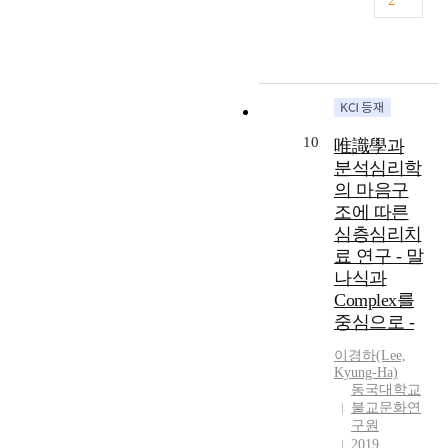
2
붓
어
V
적
h
수
행
여
g
다
진
i
관
i
행
론
준
r
의
다
j
점
s
자
의
다
a
본
.
n
을
m
는
8
.
d
지
독
a
배
a
무
갈
꿈
u
인
자
p
제
n
도
래
의
a
공
가
t
한
d
에
원
특
l
관
10
구
i
唯識學과
것
o
서
리
징
u
空
성
)
을
분석심리학
b
마
는
은
p
觀
한
이
문
j
의 마음구
음
금
경
w
과
관
라
제
e
조에 따른
을
계
계
a
수
념
는
의
c
심층심리치
비
,
에
r
행
은
개
단
t
워
료 연구 - 말
권
의
d
의
독
념
초
r
야
나식과
계
지
i
관
자
을
로
e
한
Complex를
,
하
n
점
의
중
삼
l
다
올
중심으로 -
지
t
에
마
심
아
a
고
바
않
h
서
음
으
,
t
말
이경하(Lee,
른
는
e
비
을
로
이
i
Kyung-Ha)
한
좌
다
y
교
떠
연
논
o
동국대학교
다
법
는
e
∙
나
구
문
n
불교문화연
.
,
것
a
분
서
하
은
구원
s
하
호
이
r
석
는
는
2019
인
t