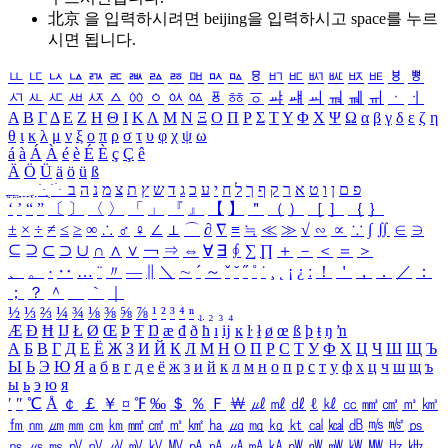
北京 을 입력하시려면
beijing
을 입력하시고 space를 누르
시면 됩니다.
ㅥ
ㅦ
ㅧ
ㅨ
ㅩ
ㅪ
ㅫ
ㅬ
ㅭ
ㅮ
ㅯ
ㅰ
ㅱ
ㅲ
ㅳ
ㅴ
ㅵ
ㅶ
ㅷ
ㅸ
ㅹ
ㅺ
ㅻ
ㅼ
ㅽ
ㅾ
ㅿ
ㆀ
ㆁ
ㆂ
ㆃ
ㆄ
ㆅ
ㆆ
ㆇ
ㆈ
ㆉ
ㆊ
ㆋ
ㆌ
ㆍ
ㆎ
Α
Β
Γ
Δ
Ε
Ζ
Η
Θ
Ι
Κ
Λ
Μ
Ν
Ξ
Ο
Π
Ρ
Σ
Τ
Υ
Φ
Χ
Ψ
Ω
α
β
γ
δ
ε
ζ
η
θ
ι
κ
λ
μ
ν
ξ
ο
π
ρ
σ
τ
υ
φ
χ
ψ
ω
á
à
Á
À
é
è
É
È
ç
Ç
ê
Ä
Ö
Ü
ä
ö
ü
ß
ְ
ֳ
ֲ
ֱ
ָ
ַ
ֵ
ֶ
ִ
ֹ
ּ
ֻ
ׂ
ׁ
ּ
ב
ה
נ
מ
צ
ת
ץ
ש
ד
ג
כ
ע
י
ח
ל
ך
ף
ק
ר
א
ט
ו
ן
ם
פ
‘
’
“
”
〔
〕
〈
〉
「
」
『
』
【
】
＂
（
）
［
］
｛
｝
±
×
÷
≠
≤
≥
∞
∴
♂
♀
∠
⊥
⌒
∂
∇
≡
≒
≪
≫
√
∽
∝
∵
∫
∬
∈
∋
⊆
⊇
⊂
⊃
∪
∩
∧
∨
￢
⇒
⇔
∀
∃
∮
∑
∏
＋
－
＜
＝
＞
、
。
·
‥
…
¨
〃
―
∥
＼
∼
´
～
ˇ
˘
˝
˚
˙
¸
˛
¡
¿
ː
！
＇
，
．
／
：
；
？
＾
＿
｀
｜
½
⅓
⅔
¼
¾
⅛
⅜
⅝
⅞
¹
²
³
⁴
ⁿ
₁
₂
₃
₄
Æ
Ð
Ħ
Ĳ
Ł
Ø
Œ
Þ
Ŧ
Ŋ
æ
đ
ð
ħ
ı
ĳ
ĸ
ŀ
ł
ø
œ
ß
þ
ŧ
ŋ
ŉ
А
Б
В
Г
Д
Е
Ё
Ж
З
И
Й
К
Л
М
Н
О
П
Р
С
Т
У
Ф
Х
Ц
Ч
Ш
Щ
Ъ
Ы
Ь
Э
Ю
Я
а
б
в
г
д
е
ё
ж
з
и
й
к
л
м
н
о
п
р
с
т
у
ф
х
ц
ч
ш
щ
ъ
ы
ь
э
ю
я
′
″
℃
Å
￠
￡
￥
¤
℉
‰
＄
％
Ｆ
￦
㎕
㎖
㎗
ℓ
㎘
㏄
㎣
㎤
㎥
㎦
㎙
㎚
㎛
㎜
㎝
㎞
㎟
㎠
㎡
㎢
㏊
㎍
㎎
㎏
㏏
㎈
㎉
㏈
㎧
㎨
㎰
㎱
㎲
㎳
㎴
㎵
㎶
㎷
㎸
㎹
㎀
㎁
㎂
㎃
㎄
㎺
㎻
㎽
㎾
㎿
㎐
㎑