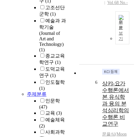
구
(1)
인
a
해
Vol.68 No.-
하
식
s
고조선단
왕
여
되
u
군학
(1)
양
꿈
는
b
명
예술과 과
원
을
모
a
(
학기술
문
활
I
든
n
王
(Journal of
보
용
n
것
d
陽
Art and
기
하
t
은
h
Technology)
明
고
h
(1)
인
u
)
있
i
종교교육
식
)
철
다
s
주
학연구
(1)
에
학
.
p
체
의
도덕교육
을
유
a
의
해
유
연구
(1)
식
p
마
토
심
인도철학
6
상캬-요가
학
e
음
대
론
(1)
수행론에서
은
r
작
가
적
주제분류
본 유식학
불
,
용
마
으
인문학
과 융의 분
교
s
에
련
로
(47)
석심리학의
심
t
서
된
해
교육
(3)
리
a
수행론 비
비
불
석
예술체육
학
t
롯
교연구
교
하
(2)
이
u
된
이
고
사회과학
문을식(Moon
라
s
것
론
그