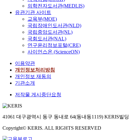
얻
a
에
성
마
의
e
.
의학전자도서관(MEDLIS)
식
마
기
n
서
을
지
경
s
불
원
유관기관 사이트
음
위
d
마
확
막
론
p
교
인
안
교육부(MOE)
해
t
음
인
삼
에
e
에
(
에
국립장애인도서관(NLD)
,
o
을
하
매
서
a
서
종
서
인
국립중앙도서관(NL)
c
비
고
의
나
k
불
자
현
식
국회도서관(NAL)
l
워
,
획
타
i
신
)
상
으
a
연구윤리정보포털(CRE)
야
서
득
난
n
론
을
과
로
r
사이언스온 (ScienceON)
한
양
과
꿈
g
에
바
식
존
i
다
현
독
에
,
대
탕
은
재
이용약관
f
’
대
존
관
r
한
으
개
를
개인정보처리방침
y
는
심
/
한
e
논
로
별
포
h
개인정보 재동의
당
리
해
내
s
의
관
적
섭
o
기관소개
위
학
탈
용
e
는
념
인
하
w
론
의
의
은
a
2
을
대
는
저작물 게시중단요청
Y
적
대
증
꿈
r
신
구
상
이
o
설
표
득
의
c
설
성
의
론
g
명
적
과
이
h
二
하
표
인
ā
만
심
41061 대구광역시 동구 동내로 64(동내동1119) KERIS빌딩
정
와
p
身
기
상
유
c
으
층
이
같
a
說
때
으
식
ā
Copyright© KERIS. ALL RIGHTS RESERVED
로
심
다
은
p
을
문
로
학
r
는
리
.
특
e
거
이
나
의
a