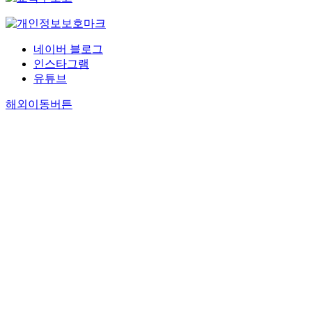
학
학
유
징
r
쳐
다
타
인
B
문
인
식
을
s
3
.
난
식
u
적
분
학
이
a
신
독
다
구
d
타
석
의
용
s
설
네이버 블로그
자
.
조
d
당
심
5
해
w
三
는
인스타그램
현
를
h
성
리
갈
유
e
身
인
상
유튜브
토
i
을
학
래
식
l
說
식
과
대
s
갖
의
수
무
l
해외이동버튼
에
원
식
로
m
기
마
행
경
a
이
인
이
왕
a
는
음
원
(
s
른
이
우
양
n
부
구
리
唯
d
다
없
리
명
d
족
조
는
識
i
.
으
주
철
o
하
속
자
無
s
유
면
관
학
b
다
콤
량
境
s
식
글
의
의
j
.
플
위
)
e
학
을
의
인
e
구
렉
,
의
r
문
읽
식
식
c
체
스
가
관
t
헌
어
이
구
t
적
와
행
점
a
인
도
긴
조
r
으
의
위
을
t
󰡔
관
하
를
e
로
비
,
논
i
대
념
지
탐
l
무
교
통
증
o
승
을
만
구
a
도
를
달
하
n
장
구
이
해
t
수
통
위
기
s