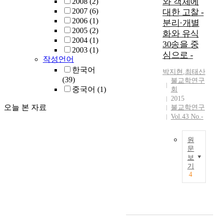
와 객체에
2008
(2)
본
의
j
때
다
구
2007
(6)
유
대한 고찰 -
한
ñ
문
.
조
2006
(1)
식
학
ā
분리·개별
에
우
’
2005
(2)
학
파
v
모
화와 유식
리
를
2004
(1)
과
이
ā
든
의
30송을 중
제
2003
(1)
융
다
d
인
모
시
심으로 -
작성언어
의
.
a
식
든
함
분
한국어
유
T
내
인
박지현
,
최태산
으
석
(39)
식
h
불교학연구
용
식
로
심
중국어
(1)
회
학
o
은
표
써
리
2015
의
u
마
상
양
오늘 본 자료
불교학연구
학
근
g
음
을
명
Vol.43 No.-
의
간
h
의
현
철
수
이
t
문
상
학
행
되
w
제
(
원
의
론
는
e
문
라
P
해
비
보
경
r
는
h
석
T
기
교
론
e
것
a
지
h
4
연
과
e
이
n
평
e
구
교
x
다
o
을
p
이
리
a
.
m
넓
u
다
체
m
읽
e
히
r
.
계
i
기
n