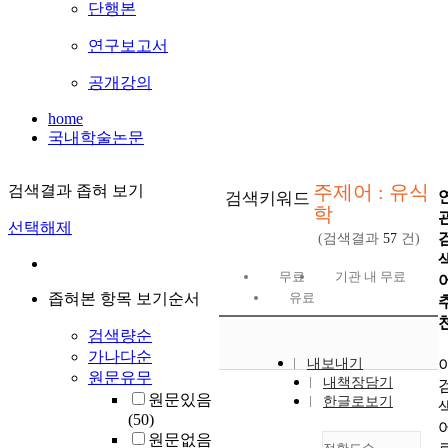
단행본
연구보고서
공개강의
home
국내학술논문
주제어 : 유식
검색결과 좁혀 보기
검색키워드
학
선택해제
(검색결과
57
건)
무료
기관 내 무료
좁혀본 항목 보기순서
유료
검색량순
가나다순
내보내기
원문유무
내책장담기
원문있음
한글로보기
(50)
원문없음