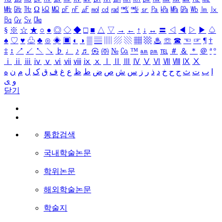
㎒
㎓
㎔
Ω
㏀
㏁
㎊
㎋
㎌
㏖
㏅
㎭
㎮
㎯
㏛
㎩
㎪
㎫
㎬
㏝
㏐
㏓
㏃
㏉
㏜
㏆
§
※
☆
★
○
●
◎
◇
◆
□
■
△
▽
→
←
↑
↓
↔
〓
◁
◀
▷
▶
♤
♠
♡
♥
♧
♣
⊙
◈
▣
◐
◑
▒
▤
▥
▨
▧
▦
▩
♨
☏
☎
☜
☞
¶
†
‡
↕
↗
↙
↖
↘
♭
♩
♪
♬
㉿
㈜
№
㏇
™
㏂
㏘
℡
＃
＆
＊
＠
ª
º
ⅰ
ⅱ
ⅲ
ⅳ
ⅴ
ⅵ
ⅶ
ⅷ
ⅸ
ⅹ
Ⅰ
Ⅱ
Ⅲ
Ⅳ
Ⅴ
Ⅵ
Ⅶ
Ⅷ
Ⅸ
Ⅹ
ا
ب
ت
ث
ج
ح
خ
د
ذ
ر
ز
س
ش
ص
ض
ط
ظ
ع
غ
ف
ق
ک
ل
م
ن
ه
و
ی
닫기
통합검색
국내학술논문
학위논문
해외학술논문
학술지