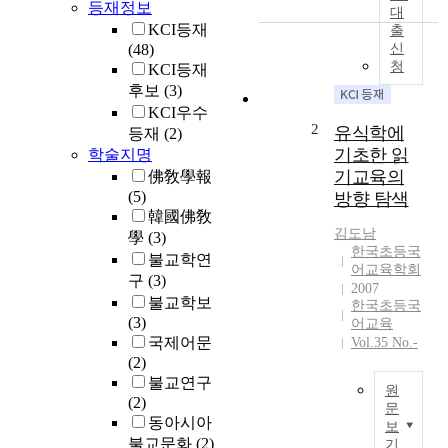
등재정보
수
대
KCI등재
출
면
(48)
신
상
청
KCI등재
태
후보
(3)
에
KCI우수
있
2
유식학에
을
등재
(2)
때
기초한 읽
학술지명
진
기교육의
佛敎學報
행
(5)
방향 탐색
되
韓國佛敎
는
김도남
學
(3)
한국초등국
유
불교학연
어교육학회
일
구
(3)
2007
한
불교학보
한국초등국
활
(3)
어교육
동
국제어문
Vol.35 No.-
으
(2)
로
불교연구
원
서
(2)
문
가
동아시아
보
장
이
불교문화
(2)
기