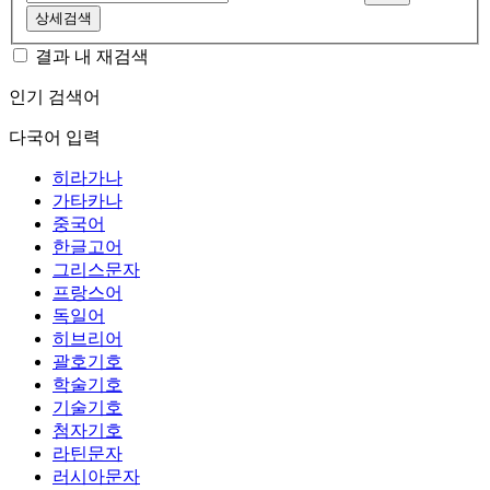
상세검색
결과 내 재검색
인기 검색어
다국어 입력
히라가나
가타카나
중국어
한글고어
그리스문자
프랑스어
독일어
히브리어
괄호기호
학술기호
기술기호
첨자기호
라틴문자
러시아문자