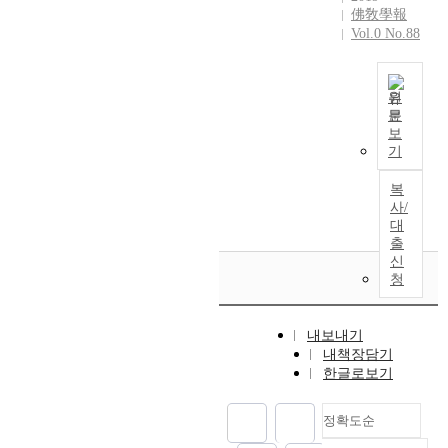
지
흡
며
s
한
존
佛敎學報
유
식
h
만
법
,
1
것
Vol.0 No.88
재
식
론
e
이
,
또
9
이
할
학
과
o
문
감
한
7
다
수
은
존
r
장
각
이
0
.
없
둘
재
원
y
이
철
러
'
두
고
다
문
론
o
정
본
회
한
s
사
보
,
우
을
n
당
연
,
기
특
a
상
독
리
포
c
성
구
집
징
n
에
자
의
섭
o
을
는
복
중
은
d
서
의
식
하
n
갖
불
사/
,
사
1
‘
마
의
는
c
기
교
대
명
람
9
자
음
끊
일
e
출
위
유
상
들
8
성
작
임
종
p
신
해
식
,
이
0
신
용
없
의
t
청
서
학
삼
보
'
’
을
는
유
s
는
의
매
편
s
과
통
흐
심
r
무
인
인
적
.
‘
하
름
내보내기
적
e
도
식
데
으
I
한
여
내책장담기
의
인
l
수
론
이
로
n
마
한글로보기
존
과
인
a
행
적
가
잘
1
음
재
정
식
t
자
마
운
알
9
’
가
을
론
e
정확도순
의
음
데
고
9
은
인
추
의
d
의
구