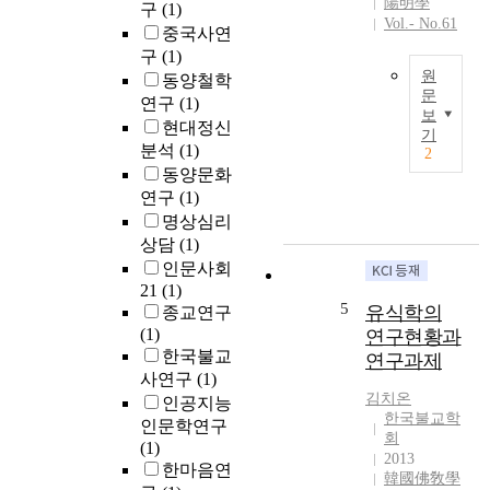
陽明學
구
(1)
에
래
유
Vol.- No.61
대
중국사연
이
식
한
다
구
(1)
학
메
원
.
은
동양철학
문
커
유
미
연구
(1)
보
니
식
륵
본
현대정신
기
즘
학
,
연
분석
(1)
2
을
은
무
구
동양문화
마
외
착
는
연구
(1)
련
부
(
유
명상심리
하
대
A
식
상담
(1)
고
상
s
학
인문사회
,
의
a
(
21
(1)
잠
존
n
唯
5
유식학의
종교연구
재
재
g
識
(1)
연구현황과
의
를
a
學
한국불교
연구과제
식
인
)
)
사연구
(1)
을
정
,
의
김치온
인공지능
탐
하
세
관
한국불교학
색
인문학연구
지
친
점
회
하
(1)
않
(
을
2013
기
한마음연
고
V
통
韓國佛敎學
위