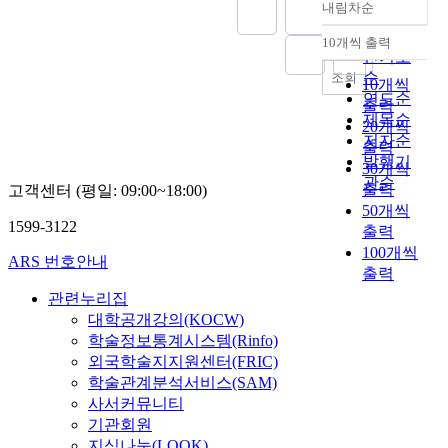
서
있
0
수
식
적
내림차순
해
t
정확도
식
조
‘
고
'
행
된
함
석
o
순
주
인
집
10개씩 출력
받
s
을
다
으
내림차순
가
t
인기도
체
8
중
아
a
통
.
로
능
h
순
와
식
조회
,
10개씩
들
n
해
그
써
성
e
의
중
연도순
명
이
d
출력
증
것
우
을
s
식
제
제목순
상
고
2
득
20개씩
은
리
살
u
작
7
저자순
,
있
0
하
독
출력
의
펴
b
동
식
발행기
삼
는
0
는
자
식
30개씩
볼
j
의
인
관순
매
사
0
궁
가
의
출력
것
고객센터 (평일: 09:00~18:00)
e
해
말
’
실
'
극
마
체
이
50개씩
c
명
나
가
이
s
의
1599-3122
음
계
다
출력
t
이
식
중
다
,
경
속
를
.
a
100개씩
필
에
ARS 번호안내
심
.
c
지
(
탐
이
n
출력
요
내
이
그
o
이
아
구
러
d
하
포
관련누리집
고
렇
m
며
뢰
한
한
o
다
된
대학공개강의(KOCW)
,
기
p
존
야
다
통
b
.
심
학술정보통계시스템(Rinfo)
더
때
a
재
식
.
합
j
단
층
외국학술지지원센터(FRIC)
정
문
r
의
)
그
적
e
지
심
학술관계분석서비스(SAM)
확
에
a
기
에
런
관
c
‘
리
하
사서커뮤니티
유
t
반
있
데
점
t
무
적
게
기관회원
식
i
이
는
우
을
,
도
속
는
학
v
지식나눔(LOOK)
다
인
리