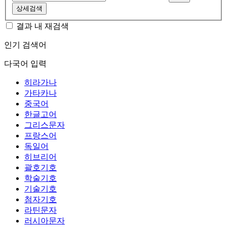
상세검색
결과 내 재검색
인기 검색어
다국어 입력
히라가나
가타카나
중국어
한글고어
그리스문자
프랑스어
독일어
히브리어
괄호기호
학술기호
기술기호
첨자기호
라틴문자
러시아문자