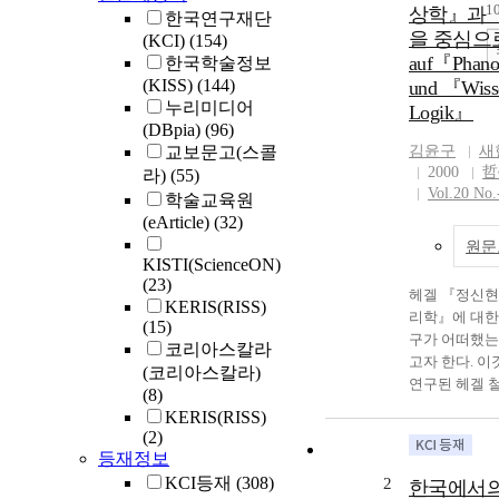
1
상학』과 
한국연구재단
을 중심으로 
(KCI)
(154)
auf『Phano
한국학술정보
(KISS)
(144)
und 『Wisse
누리미디어
Logik』
(DBpia)
(96)
교보문고(스콜
김윤구
새
2000
哲
라)
(55)
Vol.20 No.
학술교육원
(eArticle)
(32)
원문
KISTI(ScienceON)
(23)
헤겔 『정신현
KERIS(RISS)
리학』에 대한
(15)
구가 어떠했는
코리아스칼라
고자 한다. 
(코리아스칼라)
연구된 헤겔 
(8)
연구 결과를 
KERIS(RISS)
아니라, 기존
(2)
고, 해제하는
등재정보
다. 즉 한국에
KCI등재
(308)
2
한국에서의
신현상학』과