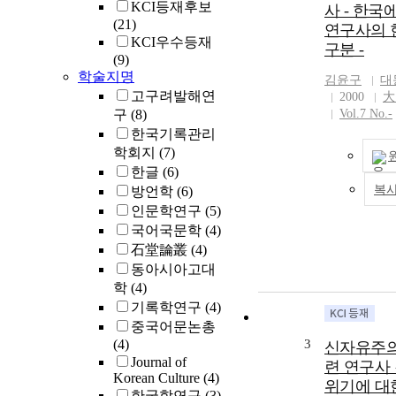
KCI등재후보
사 - 한국
어떻게 연구되
(21)
연구사의 
한 결과를 낳
KCI우수등재
구분 -
라는 관점에서
(9)
한 연구사의 
학술지명
김윤구
대
겔의 『정신현
고구려발해연
2000
大
리학』에 대한
구
(8)
Vol.7 No.-
을 발표 연도
한국기록관리
분류하여, 연
학회지
(7)
도표를 만들어
한글
(6)
정리·정돈하려
복
방언학
(6)
이 연구는 기
활용을 염두에
인문학연구
(5)
철학의 입문자
국어국문학
(4)
쉽게 활용할 
石堂論叢
(4)
목표를 세웠다.
동아시아고대
연구는 기존의
학
(4)
하였던 부분이
기록학연구
(4)
주제들을 드러
중국어문논총
영역을 확장하
(4)
3
신자유주의
함으로써, 학
Journal of
련 연구사
인 역할을 충
Korean Culture
(4)
위기에 대
것으로 확신한
한국학연구
(3)