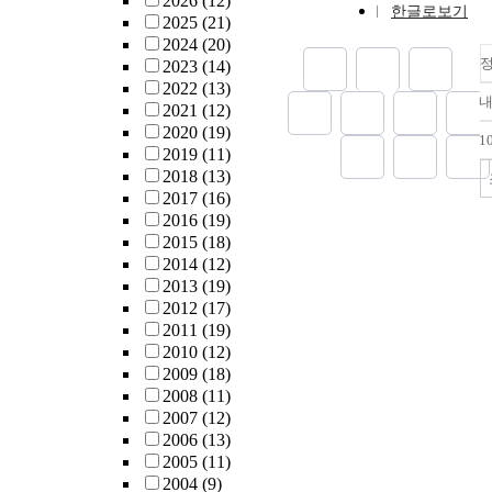
2026
(12)
한글로보기
개신교 신학자
상이며, 고전
혼수, 혼인유
박인환 연구의
existed at the 
researches with
2025
(21)
는 상대적으로
적 정체성을 
절차 등의 논
점들이 견고한
history since t
parameters but 
2024
(20)
다루고 있는데
생성적이고 현
고 있다. 상례
를 점하고 있다
the research, an
ordinary that 
2023
(14)
존연구의 논지
을 보여준다. Thi
과 장법의 변화
연구가 기존 
due to the infl
dialectologica
2022
(13)
로 구분된다.
examines the s
의가 주를 이루
대한 도전이기
colonialism th
their research.
2021
(12)
의 경제질서를
the study of v
는 제수 및 기
들이 ‘사’적인
2000s. This ex
take various to
2020
(19)
1
착시킨 경제학
promoting gend
례의 변모 등
어야 한다. 
stratum of rese
methods of stu
2019
(11)
이론을 비판하
feminist critic
주류를 이루고
1970,80년
meaning becaus
generation, gen
2018
(13)
신자유주의의 
women's litera
서 일제강점기
낭만의 아이콘
dominant disco
comparison, k
2017
(16)
윤리, 가치, 
examines the f
례는 대체적으
지지했던 것을
it renews inter
pronunciations
2016
(19)
비판하는 내용
of research to d
지만 어느 정도
식하며, 박인
jin and its text
not been usual
2015
(18)
주의가 가진 
this paper rev
례)를 이룬 것
부재한 경박한
associated wit
traditional dia
2014
(12)
향력에 대한 분
research results
러나 지역별ㆍ
다루었다. 19
Nevertheless, 
we can find s
2013
(19)
고의 공헌은 
chaste women,
미진할 뿐만 
그의 현실인식
discussions pr
reviewing hist
2012
(17)
사검토를 통해
approximately 
ㆍ관례ㆍ혼례
의식의 결여로
anxiety in term
research. 
2011
(19)
대한 종교계의
60 books, and
수연례에 대한
문학사서술의 
held accountab
관점에서 실험
2010
(12)
분석한다는 점
papers. Dissert
계적인 심도 
적으로 기술되
valuable meani
를 개관한다.
2009
(18)
는 연구사 검
women began t
한 실정이다.
1990년대 중
with existing 
방언을 떠나 존
2008
(11)
난 바와 같이
after the 2000s
전반에 대한 
현실인식과 역
research and it
음성학 연구의
2007
(12)
질서에 대한 
2010s, they div
적인 연구는 
하고자 하는 
identity, as id
에 대한 고려
2006
(13)
있지만 그에 
topics such as 
다시 말해 출
으며, 박인환
ongoing bipola
지금은 음성학
2005
(11)
적 실천의 가
contents, regio
혼례ㆍ상례ㆍ
려는 시각이 제
the research histo
연구 성과를 
2004
(9)