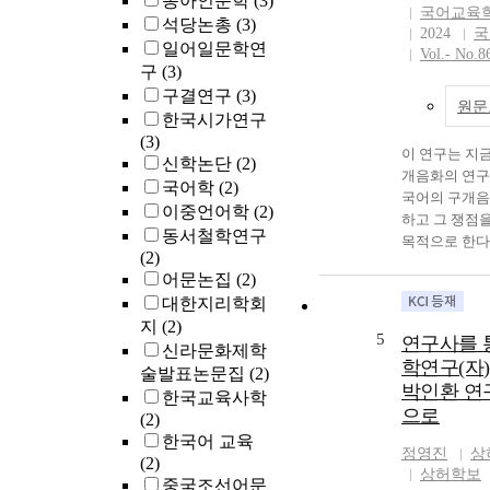
동아인문학
(3)
offer to counte
국어교육학회(
석당논총
(3)
With these que
2024
국
intend to criti
일어일문학연
Vol.- No.8
trend of resear
구
(3)
review of exist
구결연구
(3)
원문
This paper can 
한국시가연구
review by Kore
(3)
이 연구는 지
circles on the 
신학논단
(2)
개음화의 연구
neoliberalism.
국어학
(2)
국어의 구개음
review of the r
이중언어학
(2)
하고 그 쟁점
we intend to a
동서철학연구
목적으로 한다
overall researc
(2)
화의 연구사 검
researchers' int
어문논집
(2)
년대 이후 작
criticisms and 
대한지리학회
련 논문을 계
detail. Resear
지
(2)
여 구개음화 
can contribute 
5
연구사를 
신라문화제학
빈도, 핵심어,
topographic ma
학연구(자)
술발표논문집
(2)
았다. 먼저, 
neoliberal rese
박인환 연
금까지의 구개
한국교육사학
experiencing t
으로
들을 시기별로,
(2)
exchange crisis
분류하여 그 
한국어 교육
1990s, I would 
정영진
상
펴보았다. 구
(2)
understand wh
상허학보
기별 연구사를
중국조선어문
grounds the re