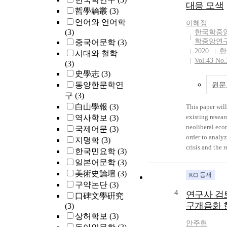
는 이와 같은
대응 모색
哲學論叢
(3)
성으로 그치지
언어와 언어학
이혜정
서, 학회차원
(3)
한국학중
료목록의 제시
학중앙연
중국어문학
(3)
는 시스템이 
2020
한
시대와 철학
를 기대해 본다
Vol.43 No.
(3)
史學志
(3)
동양한문학연
원문
구
(3)
白山學報
(3)
This paper wil
existing resear
역사학보
(3)
neoliberal eco
국제어문
(3)
order to analy
지명학
(3)
crisis and the 
한국민요학
(3)
response. What
일본어문학
(3)
neoliberalism 
美術史論壇
(3)
Korean religio
구약논단
(3)
How did Korea
4
연구사 검
口碑文學硏究
researchers acc
구개음화 
(3)
neoliberalism
상허학보
(3)
alternatives di
안주현