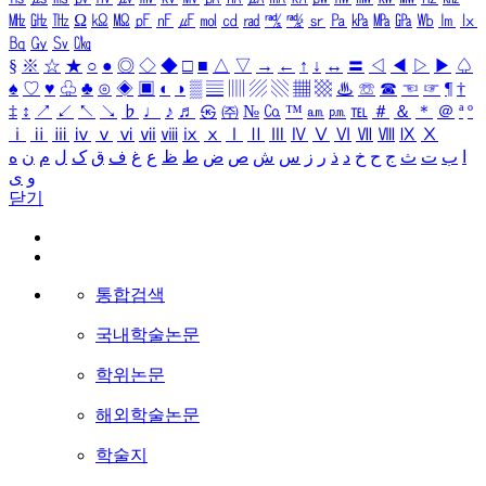
㎒
㎓
㎔
Ω
㏀
㏁
㎊
㎋
㎌
㏖
㏅
㎭
㎮
㎯
㏛
㎩
㎪
㎫
㎬
㏝
㏐
㏓
㏃
㏉
㏜
㏆
§
※
☆
★
○
●
◎
◇
◆
□
■
△
▽
→
←
↑
↓
↔
〓
◁
◀
▷
▶
♤
♠
♡
♥
♧
♣
⊙
◈
▣
◐
◑
▒
▤
▥
▨
▧
▦
▩
♨
☏
☎
☜
☞
¶
†
‡
↕
↗
↙
↖
↘
♭
♩
♪
♬
㉿
㈜
№
㏇
™
㏂
㏘
℡
＃
＆
＊
＠
ª
º
ⅰ
ⅱ
ⅲ
ⅳ
ⅴ
ⅵ
ⅶ
ⅷ
ⅸ
ⅹ
Ⅰ
Ⅱ
Ⅲ
Ⅳ
Ⅴ
Ⅵ
Ⅶ
Ⅷ
Ⅸ
Ⅹ
ا
ب
ت
ث
ج
ح
خ
د
ذ
ر
ز
س
ش
ص
ض
ط
ظ
ع
غ
ف
ق
ک
ل
م
ن
ه
و
ی
닫기
통합검색
국내학술논문
학위논문
해외학술논문
학술지