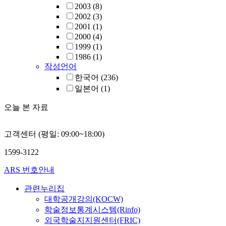
리 있는 것 같
and comparison
등에 대한 심
년대 중반 이
primary purpose
연한 일이 되었
2003
(8)
제시한 대안적
women in Kore
연구와 체계적
측면에서도 그
to review and e
구는 세대, 성
2002
(3)
인들의 연대협
The monograph
신분(양반계층,
요성이 제기되
of Oh Young-ji
간 비교 등 
2001
(1)
었고 그 대응
women were br
민계층)별 연
니티 차원에서
conducted acco
보기 힘든 다
2000
(4)
고국시로 여기
categorized in
연구, 그리고
인환이 새롭게
period (1970-8
과 방법을 보
1999
(1)
세계경제기구 
general books,’
일생의례 전체
과정에서 박인
2000 and after
연구사 개관을
1986
(1)
란으로 바위치
sources and dat
나아가 1860
탈이념적 성격
will not be thr
새로운 방향을
작성언어
주의 경제질서
and ‘novels an
에서 일제강점기
강조되었다. 특
approaches. A
한국어
(236)
적으로 보완할
writing,’ and t
이후 등의 일
인환 연구가 
each of the wei
일본어
(1)
다. 또는 개
characteristic
ㆍ전체적으로 
환되는 양상을
organic meta- 
실천이 더욱 
Academic pape
등이 미흡하다
이 과정에서 
associated wit
오늘 본 자료
확대될 수 있도
women were cla
먼저 자료 발
스트가 수행하
of the times, 
세계국가의 정
following topi
이를 토대로 
정치성에 대한
the interrelati
고객센터 (평일: 09:00~18:00)
하지만 적어도
research trend
와 같이 개별
제한다는 점이
influences bey
체제를 시행하
of chaste wome
계적ㆍ공시적
는 또한 현재 
This will allo
1599-3122
국민 개인의 
chaste conduct
적 연구 등이 
자신의 주체성
the overall pic
결시킬 수밖에
on chastity, sy
바 다양한 자
하고 실천하는
meaning of Oh
ARS 번호안내
신자유주의 경
Jeongnyeong, 
성과를 종합하
것과 무관하지
the textual res
킨 경제적 불
women, discou
맞추듯이 할 때
as well as the 
관련누리집
적차원으로 해
④ chaste women
대로 밝혀질 것이다
have persisted 
대학공개강의(KOCW)
근할 수 있는
novels, ⑤ cha
of this study i
day.
학술정보통계시스템(Rinfo)
존재한다.
oral tales, ⑥ 
of life rituals 
외국학술지지원센터(FRIC)
women’s teach
modern civiliz