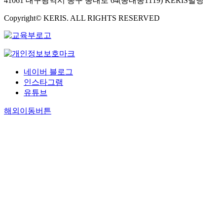
41061 대구광역시 동구 동내로 64(동내동1119) KERIS빌딩
academic identi
available mate
women’s litera
theoretical boo
Copyright© KERIS. ALL RIGHTS RESERVED
the process by
rituals, record
boundaries of 
or witnessing a
created. The ‘
particular, diari
is often seen as
published in n
whom it is diffi
magazines, and
네이버 블로그
activeness of f
journals writt
인스타그램
existence, or a
and others fro
유튜브
sacrificial vic
societies with 
studies on cha
rituals. It is pa
해외이동버튼
a gender persp
important to i
chaste women ar
introduce pers
subordinate fe
journals that c
a figure that c
experiences of
possibility of
witnessing the 
political interp
rituals of the 
Furthermore, 
aside individu
can be said to 
systematic in-
and current sub
into birth rite
enhance the ac
practices, wed
of classical wo
funeral rites, a