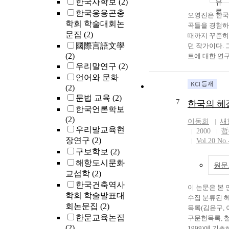
한국사학보
(2)
systematize it
researchers, an
modified throu
한국응용곤충
and examine th
characteristics
debate by vari
오영진은 한국
surrounding it
학회 학술대회논
religion were 
and methodolo
곡들을 경험하
this study con
문집
(2)
on the analyze
the issues rais
때까지 꾸준히
quantitative an
attempt was ma
國際言語文學
on Park In-Wh
던 작가이다. 
academic paper
the overall tre
(2)
history of res
트에 대한 연구
palatalization 
research. As a r
우리말연구
(2)
almost similar 
터 지금까지 
the 2000s, inv
seen that the e
Even with the r
어 오고 있는데
언어와 문화
frequency, key
on neoliberali
research accum
규정하는 ‘민
(2)
collocates in t
published stead
"history" of re
관념이 꾸준히
문법 교육
(2)
7
한국의 헤
First, the stud
Christian worl
been well estab
하고 있다. 
한국언론학보
examines the c
led especially 
viewpoints from
살펴보면 그 
(2)
이동희
새
issues of resea
the Christian 
stage of the st
과 인식 그리
우리말교육현
2000
哲
palatalization,
In reality, the 
Whan now main
이 균질하지 
장연구
(2)
Vol.20 No.
studies by per
conservative C
robust position
름을 형성하고
구보학보
(2)
from the post-l
support neolib
literatures. To
이 흐름은 민
해항도시문화
원문
the present. Th
appeared at lea
research of lite
근대역사의 흐
교섭학
(2)
review of resear
studies. Progre
challenges agai
하지 않다. 오
한국건축역사
becomes eviden
theologians de
이 논문은 본
of the existing 
의 정체성을 
학회 학술발표대
discussions on
consistently cr
수집 분류된 
results of stud
지배적 담론으
회논문집
(2)
can be broadly
for neoliberal
목록(김윤구, 
to be composed
정에는 이질성
한문교육논집
two areas: stu
classified and
구문헌목록, 철
viewpoints. T
하는 시대적 
(2)
identifying th
criticisms and 
1999)에 기