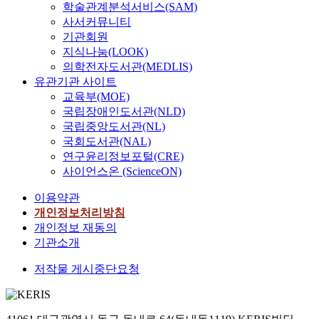
학술관계분석서비스(SAM)
paintings of c
Japanese colon
사서커뮤니티
paintings of c
us summarize 
기관회원
women in cont
discussed prev
지식나눔(LOOK)
movies, ⑨ regi
respect to mate
의학전자도서관(MEDLIS)
women, ⑩ cha
on this subject
유관기관 사이트
lyrics, ⑪ wills
many that are a
교육부(MOE)
of chaste wome
academic worl
국립장애인도서관(NLD)
chaste women b
that are, are mo
국립중앙도서관(NL)
works and auth
regarding life 
국회도서관(NAL)
studies on ch
ceremonies tha
연구윤리정보포털(CRE)
focused on dis
in newspapers
presence in tex
and a few theo
사이언스온 (ScienceON)
records. In cont
rituals such as
이용약관
studies on ch
ceremonial oc
개인정보처리방침
interpret them 
of age, wedding
개인정보 재동의
reveal the vio
ancestral rites
domination and
are hardly any 
기관소개
mediators that 
witnessing or 
저작물 게시중단요청
structure of ge
actual rituals
in each era. Th
from this time.
‘Chaste Woman
need to make ef
touchstone tha
and examine a 