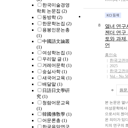
world has point
억압성뿐만 아
한국미술경영
diffusion of pa
researchers. C
겔철학수용과 
general public
부터 이탈하고
studies aimed a
학회 논문집
(2)
Catholics, the 
루고 있다. 연
and 1980s had
의 반작용이 
rules to explai
of Protestant t
는 『정신현상
동방학
(2)
for Park In-Wha
후자의 작용들
in Korean. Base
with a relative
학』을 제외한
한문학논집
(2)
resistance and
서부터 연구사
8
열녀 연구
thematic revie
discussions, bu
에서 발표된 
dealing with th
하다가 2000
용봉인문논총
젠더 연구
the research in
the existing st
한 모든 논문,
frivolous mode
주의 이론의 
(1)
토와 과제,
categories: th
neoliberalism 
『역사철학』,
perception of re
극적인 양태를
中國語文論叢
언
diffusion of pa
divided into th
『미학』, 『
early 1990s, hi
논의들은 그동
(1)
formalization o
The first is the
년기저작 및 
reality was tho
론을 해체하고
여성학논집
(1)
홍인숙
rules, and pala
Hayek, which s
『기타』 등이
scarcity of per
족적 이데올로
우리말 글
(1)
한국고전
phenomena in 
neoliberal eco
의 범위는 공
history, being 
영진과 그 텍
겨레어문학
(1)
2025
dialects. The q
earnest, the se
목적으로 해서
portrayed from
롭게 인식하게
한국고전
숭실사학
(1)
analysis of re
criticism of ne
학위논문이며,
of the narratio
연구사적 의미
Vol.- No.5
새국어교육
(1)
after the 2000s r
features and 
별적 연구자들
literary histor
하고 있다. 
배달말
(1)
studies on the
terms of ethics,
게 학술지에 
and North Kore
새로운 논의들
日語日文學硏
원문
formalization o
justice, and the
논문, 즉 단논
1990s, however
진과 그 텍스
究
(1)
but also efforts
analysis of the
누어져 다루어
attempts appea
된 유의미한 
linguistic feat
청람어문교육
characteristics
이제까지(1998
본 논문은 열
his perception 
는 책임을 지
perceptions th
(1)
neoliberalis
집한 결과에 
여성문학에서 
perception of 
에서 어떤 불
on individual 
韓國佛敎學
(1)
유주의 논의에
헤겔과 관련한
으로서의 젠더
aspects, with t
어 내는데, 
historical doc
계의 연구사 
문은 총 270
온 의미가 있
어문론총
(1)
trying to posit
끊임없이 출현
Eongan (persona
있다. 필자는
리고 단논문은 
지의 연구의 
poet. Since th
의를 통해 확인
한국음악연구