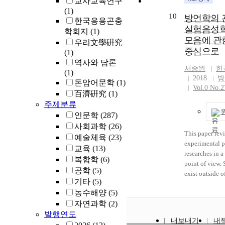
교사교육연구
연구주제들과 
였다. 헤겔철
록’으로 주제
잡지에 게재된
research(er) of 
the 1970s unti
(1)
연구자들의 관
때문 탓인지,
경향을 살폈다
기사가 대부분
currently negli
core idea of “
10
방언학의 
한국응용곤충
별 연구의 특
헤겔철학의 연
초기 연구가 
혼ㆍ상ㆍ제례)
reasoning and 
consistently de
실험음성학
학회지
(1)
분석된 내용을
주제는 시기별
록에서 열녀의
약간 정도이다
subjectivity/
identity at its 
모음에 관
연구의 경향성
의식이 뚜렷하
는데 초점을 
실제로 행했던
우리文學硏究
현재의 문학 
looks at the his
중심으로
설명하고자 시
공통적으로 나
구들은 남성 
거나 경험한 
(1)
하에 있는지를
research, the r
과 신자유주의
연구물들 이 
드러내는 기호
긴 자료는 드
역사와 담론
적으로 검토할
that concept an
서승완
한
구는 주로 기
와 텍스트에 
젠더 불평등의
다양한 자료〔
(1)
하기 위해 작
unconscious str
2018
방
히 발표되어 
다는 점이다. 
는 담론적 매
련 이론서, 
돈암어문학
(1)
에 대한 연구
homogeneous, b
Vol.0 No.2
교 진보진영의
러운 일은 시
내고 있음을 
행하거나 본 
百濟硏究
(1)
써 문학연구에
of trends. Inde
해 주도되어 왔
철학의 다양한
‘열녀’ 형상
(특히 일기 류
축적되는 방식
are related to t
주제분류
었다. 현실적
이 매년 증가
학문적 정체성
게재된 일생의
보고, 특정 시
modern Korean 
인문학
(287)
를 지지하는 
다는 점이다.
경계가 만들어
일본인과 서양
의 방향에 따
associated with
사회과학
(26)
목소리는 적어
여주는 시금석
일생의례 관련
어떻게 구성되
the process of 
This paper rev
예술체육
(23)
는 나타나지 
을 보여준다고 
굴 소개해야 한
자 한다. 박인
Young-jin and 
experimental p
교육
(13)
의 기독교 신
녀’는 여성 
로 행하거나 
는 여러 가지
the dominant d
researches in a
복합학
(6)
주의의 부정적
적극성, 능동
자료의 발굴 
의해 논쟁적인
“nationalism”, 
point of view.
공학
(5)
비판적 논지를
운, 수동적이
다. 연구 성과
수정되었다. 
reaction : both
exist outside o
기타
(5)
고 있었다. 
자 형상처럼 보
례는 출산의례
관한 논문들에
break away fro
dialect, so pho
농수해양
(5)
연구자들의 다
러나 젠더 관
산파이용, 삼
를 통한 문제
ideology and r
dialectology ar
안을 분류하고
녀 연구사는 
논의가 주류를
자연과학
(2)
적으로 이루어
that binds het
each other. In 
톨릭 연구자들
위 여성주체로
관례는 복식 
발행연도
는 축적되어도 
the discourse c
phonetical rese
내보내기
내
공식입장을 언
적 해석의 가
부분이다. 혼
성되지 못하고
particular, the 
not mainly con