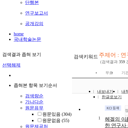
단행본
연구보고서
공개강의
home
국내학술논문
주제어 : 
검색결과 좁혀 보기
검색키워드
(검색결과
359
선택해제
무료
기관
좁혀본 항목 보기순서
내보내기
내
검색량순
한글로보기
가나다순
원문유무
원문있음
(304)
1
헤겔의 이
원문없음
(55)
한 연구사 
원문제공처