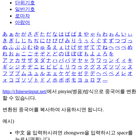
단위기호
일반기호
로마자
아랍어
あ
ぁ
か
が
さ
ざ
た
だ
な
は
ば
ぱ
ま
や
ゃ
ら
わ
ゎ
ん
い
ぃ
き
ぎ
し
じ
ち
ぢ
に
ひ
び
ぴ
み
り
う
ぅ
く
ぐ
す
ず
つ
づ
っ
ぬ
ふ
ぶ
ぷ
む
ゆ
ゅ
る
え
ぇ
け
げ
せ
ぜ
て
で
ね
へ
べ
ぺ
め
れ
お
ぉ
こ
ご
そ
ぞ
と
ど
の
ほ
ぼ
ぽ
も
よ
ょ
ろ
を
ア
ァ
カ
サ
ザ
タ
ダ
ナ
ハ
バ
パ
マ
ヤ
ャ
ラ
ワ
ヮ
ン
イ
ィ
キ
ギ
シ
ジ
チ
ヂ
ニ
ヒ
ビ
ピ
ミ
リ
ウ
ゥ
ク
グ
ス
ズ
ツ
ヅ
ッ
ヌ
フ
ブ
プ
ム
ユ
ュ
ル
エ
ェ
ケ
ゲ
セ
ゼ
テ
デ
ヘ
ベ
ペ
メ
レ
オ
ォ
コ
ゴ
ソ
ゾ
ト
ド
ノ
ホ
ボ
ポ
モ
ヨ
ョ
ロ
ヲ
―
http://chineseinput.net/
에서 pinyin(병음)방식으로 중국어를 변환
할 수 있습니다.
변환된 중국어를 복사하여 사용하시면 됩니다.
예시)
中文 을 입력하시려면
zhongwen
을 입력하시고 space를
누르시면됩니다.