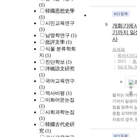
통해 전반적인
된다. 이 논문
펴보고자 했다.
needs of re-ev
글의 1차적인
(1)
구자들의 관심
으로 삼은 미학
위논문 70여 편
from the aspec
(1970·80/19
韓國思想史學
대안에 대해 
철학, 자연철
편, 학술논문 
were raised, a
로 각각 행해
(1)
다. 구체적으로
들을 이 중에
으로 열녀 관
was newly high
작품에 대한 
시민교육연구
9
개화기에서
외환위기를 경
석박사학위 논
검토했다. 열
aesthetic moder
고 특징들을 
(1)
기까지 일
국사회에 본격
270중 128
은 2000년대
process, his no
그러나 이 과
남명학연구
(1)
사
신자유주의에 
총편수 454 중
시작하여 201
de-ideological
형태로 접근하
批評文學
(1)
자들이 어떠한
분하면, 미학은
상, 컨텐츠, 지
emphasized. In 
시대적 인식과
식물 분류학회
송재용
을 주로 연구
12, 단논문 7)
녀 비교’ 등의
In-Whan starte
인 메타 서사
지
(1)
동아시아
하고자 하였다.
(석박사2, 단논
되었다. 열 관
in the positive
적 경계를 넘
2015
동
진단학보
(1)
년 이상 축적
학 40편(석박사
게 ‘전공 및 교
point where th
향력들의 상호
Vol.0 No.3
泮橋語文硏究
연구사 검토를
역사철학 64편
자료집’, ‘소설
shifted to thos
서 그간의 오
(1)
의 연구지형도
논문40), 범철
작’으로 분류
However, such 
연구의 총체적
국어교육연구
편 앞으로 연
65, 단논문, 
보았다. 관련 
somehow probl
리고 현재에 
(1)
를 발굴하거나
21편(석박사6,
열녀전, 열 기
sense that it e
을 고찰해 보고
역사비평
(1)
향성을 보완하
타 78편(단논문
정려 제도, ③
필자는 개화기
such as subject
Young-jin was 
이화어문논집
용될 수 있을 
문의 연구방법
담론, ④고소설
기까지 일생의
and ideology,
produced works
(1)
작업을 통해 
기별 통계방식
비설화 속 열녀
점을 맞추어 
deferring/delet
the end of his l
사회과학논집
한 한국 종교
기별로 헤겔연
열녀도, 행실도
종합 요약하면
evaluation on 
experiencing t
(1)
를 살펴볼 수 
특징들을 적어
텐츠 속 열녀,
자료의 경우, 
performed by 
downs of mode
韓國古代史硏
장은 종교별 
으로 헤겔의 
가사 속 열녀,
개된 자료는 별
and his literat
history. Resea
究
(1)
별로 다루었다
서 주제별 통
특정 작품, 작
소개된 자료의
attitude is not 
his texts has b