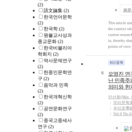
관련 논의들이
(2)
been studying 
의 발생 시기
語文論集
(2)
neoliberalism 
원문
밝히는 연구와
fully develope
한국언어문학
화를 설명하기
society. In the 
(2)
This article a
립하고자 한 
where related 
한국학
(2)
the context wh
수 있었다. 이
accumulated fo
current research
원불교사상과
제별 연구사는
years, it may b
in, thereby shar
종교문화
(2)
생 및 확산, 
direction of di
points of view 
한국비블리아
규칙화, 개별 
with insufficie
paper. By exam
학회지
(2)
개음화 현상으
future or supp
previous histor
역사문제연구
행하였다. 20
tendency of ex
into a Korean p
(2)
어진 구개음화
through the re
Whan to think
한중인문학연
6
오영진 연
계량적으로 분
institutes. Thr
public knowle
구
(2)
난 민족주
음화의 확산 
is possible to 
accumulated in
음악과 민족
아니라, 개별
의미와 한
Korean religio
research of lite
(2)
같은 문헌 연
and evaluation
looks into how
한국개혁신학
민선희(Min, S
화의 언어적 
neoliberalism. 
Park In-Whan 
(2)
우리문학
식을 분석하려
with the existi
differently eva
공연문화연구
우리文學
볼 수 있었다. Th
religion and by
depending on t
Vol.0 No.6
(2)
this study is t
Specifically, r
research of lite
중국고중세사
research histor
and theories of
specific times.
연구
(2)
palatalization in Kore
interests and i
of Park In-Wha