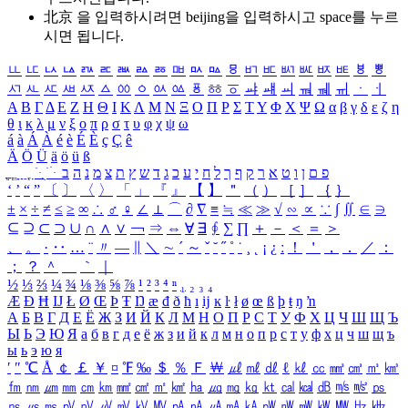
北京 을 입력하시려면
beijing
을 입력하시고 space를 누르
시면 됩니다.
ㅥ
ㅦ
ㅧ
ㅨ
ㅩ
ㅪ
ㅫ
ㅬ
ㅭ
ㅮ
ㅯ
ㅰ
ㅱ
ㅲ
ㅳ
ㅴ
ㅵ
ㅶ
ㅷ
ㅸ
ㅹ
ㅺ
ㅻ
ㅼ
ㅽ
ㅾ
ㅿ
ㆀ
ㆁ
ㆂ
ㆃ
ㆄ
ㆅ
ㆆ
ㆇ
ㆈ
ㆉ
ㆊ
ㆋ
ㆌ
ㆍ
ㆎ
Α
Β
Γ
Δ
Ε
Ζ
Η
Θ
Ι
Κ
Λ
Μ
Ν
Ξ
Ο
Π
Ρ
Σ
Τ
Υ
Φ
Χ
Ψ
Ω
α
β
γ
δ
ε
ζ
η
θ
ι
κ
λ
μ
ν
ξ
ο
π
ρ
σ
τ
υ
φ
χ
ψ
ω
á
à
Á
À
é
è
É
È
ç
Ç
ê
Ä
Ö
Ü
ä
ö
ü
ß
ְ
ֳ
ֲ
ֱ
ָ
ַ
ֵ
ֶ
ִ
ֹ
ּ
ֻ
ׂ
ׁ
ּ
ב
ה
נ
מ
צ
ת
ץ
ש
ד
ג
כ
ע
י
ח
ל
ך
ף
ק
ר
א
ט
ו
ן
ם
פ
‘
’
“
”
〔
〕
〈
〉
「
」
『
』
【
】
＂
（
）
［
］
｛
｝
±
×
÷
≠
≤
≥
∞
∴
♂
♀
∠
⊥
⌒
∂
∇
≡
≒
≪
≫
√
∽
∝
∵
∫
∬
∈
∋
⊆
⊇
⊂
⊃
∪
∩
∧
∨
￢
⇒
⇔
∀
∃
∮
∑
∏
＋
－
＜
＝
＞
、
。
·
‥
…
¨
〃
―
∥
＼
∼
´
～
ˇ
˘
˝
˚
˙
¸
˛
¡
¿
ː
！
＇
，
．
／
：
；
？
＾
＿
｀
｜
½
⅓
⅔
¼
¾
⅛
⅜
⅝
⅞
¹
²
³
⁴
ⁿ
₁
₂
₃
₄
Æ
Ð
Ħ
Ĳ
Ł
Ø
Œ
Þ
Ŧ
Ŋ
æ
đ
ð
ħ
ı
ĳ
ĸ
ŀ
ł
ø
œ
ß
þ
ŧ
ŋ
ŉ
А
Б
В
Г
Д
Е
Ё
Ж
З
И
Й
К
Л
М
Н
О
П
Р
С
Т
У
Ф
Х
Ц
Ч
Ш
Щ
Ъ
Ы
Ь
Э
Ю
Я
а
б
в
г
д
е
ё
ж
з
и
й
к
л
м
н
о
п
р
с
т
у
ф
х
ц
ч
ш
щ
ъ
ы
ь
э
ю
я
′
″
℃
Å
￠
￡
￥
¤
℉
‰
＄
％
Ｆ
￦
㎕
㎖
㎗
ℓ
㎘
㏄
㎣
㎤
㎥
㎦
㎙
㎚
㎛
㎜
㎝
㎞
㎟
㎠
㎡
㎢
㏊
㎍
㎎
㎏
㏏
㎈
㎉
㏈
㎧
㎨
㎰
㎱
㎲
㎳
㎴
㎵
㎶
㎷
㎸
㎹
㎀
㎁
㎂
㎃
㎄
㎺
㎻
㎽
㎾
㎿
㎐
㎑