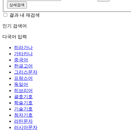
상세검색
결과 내 재검색
인기 검색어
다국어 입력
히라가나
가타카나
중국어
한글고어
그리스문자
프랑스어
독일어
히브리어
괄호기호
학술기호
기술기호
첨자기호
라틴문자
러시아문자