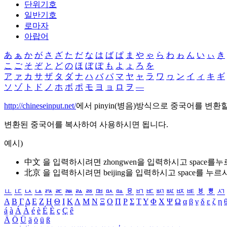
단위기호
일반기호
로마자
아랍어
あ
ぁ
か
が
さ
ざ
た
だ
な
は
ば
ぱ
ま
や
ゃ
ら
わ
ゎ
ん
い
ぃ
き
こ
ご
そ
ぞ
と
ど
の
ほ
ぼ
ぽ
も
よ
ょ
ろ
を
ア
ァ
カ
サ
ザ
タ
ダ
ナ
ハ
バ
パ
マ
ヤ
ャ
ラ
ワ
ヮ
ン
イ
ィ
キ
ギ
ソ
ゾ
ト
ド
ノ
ホ
ボ
ポ
モ
ヨ
ョ
ロ
ヲ
―
http://chineseinput.net/
에서 pinyin(병음)방식으로 중국어를 변환
변환된 중국어를 복사하여 사용하시면 됩니다.
예시)
中文 을 입력하시려면
zhongwen
을 입력하시고 space를
北京 을 입력하시려면
beijing
을 입력하시고 space를 누르
ㅥ
ㅦ
ㅧ
ㅨ
ㅩ
ㅪ
ㅫ
ㅬ
ㅭ
ㅮ
ㅯ
ㅰ
ㅱ
ㅲ
ㅳ
ㅴ
ㅵ
ㅶ
ㅷ
ㅸ
ㅹ
ㅺ
Α
Β
Γ
Δ
Ε
Ζ
Η
Θ
Ι
Κ
Λ
Μ
Ν
Ξ
Ο
Π
Ρ
Σ
Τ
Υ
Φ
Χ
Ψ
Ω
α
β
γ
δ
ε
ζ
η
á
à
Á
À
é
è
É
È
ç
Ç
ê
Ä
Ö
Ü
ä
ö
ü
ß