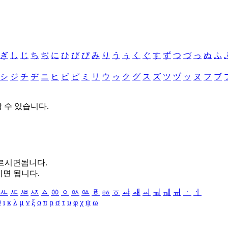
ぎ
し
じ
ち
ぢ
に
ひ
び
ぴ
み
り
う
ぅ
く
ぐ
す
ず
つ
づ
っ
ぬ
ふ
シ
ジ
チ
ヂ
ニ
ヒ
ビ
ピ
ミ
リ
ウ
ゥ
ク
グ
ス
ズ
ツ
ヅ
ッ
ヌ
フ
ブ
할 수 있습니다.
누르시면됩니다.
시면 됩니다.
ㅻ
ㅼ
ㅽ
ㅾ
ㅿ
ㆀ
ㆁ
ㆂ
ㆃ
ㆄ
ㆅ
ㆆ
ㆇ
ㆈ
ㆉ
ㆊ
ㆋ
ㆌ
ㆍ
ㆎ
θ
ι
κ
λ
μ
ν
ξ
ο
π
ρ
σ
τ
υ
φ
χ
ψ
ω