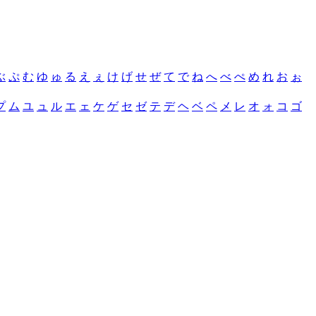
ぶ
ぷ
む
ゆ
ゅ
る
え
ぇ
け
げ
せ
ぜ
て
で
ね
へ
べ
ぺ
め
れ
お
ぉ
プ
ム
ユ
ュ
ル
エ
ェ
ケ
ゲ
セ
ゼ
テ
デ
ヘ
ベ
ペ
メ
レ
オ
ォ
コ
ゴ