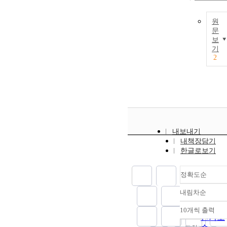
원
문
보
기
2
내보내기
내책장담기
한글로보기
정확도순
내림차순
정확도
순
10개씩 출력
내림차
인기도