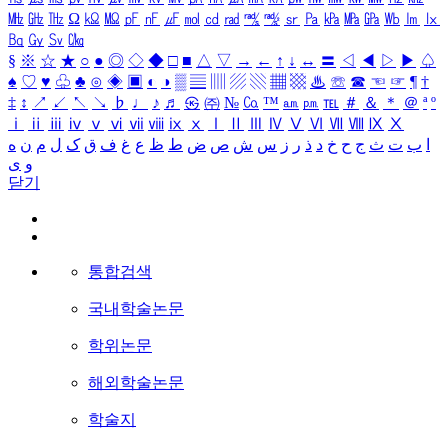
㎒
㎓
㎔
Ω
㏀
㏁
㎊
㎋
㎌
㏖
㏅
㎭
㎮
㎯
㏛
㎩
㎪
㎫
㎬
㏝
㏐
㏓
㏃
㏉
㏜
㏆
§
※
☆
★
○
●
◎
◇
◆
□
■
△
▽
→
←
↑
↓
↔
〓
◁
◀
▷
▶
♤
♠
♡
♥
♧
♣
⊙
◈
▣
◐
◑
▒
▤
▥
▨
▧
▦
▩
♨
☏
☎
☜
☞
¶
†
‡
↕
↗
↙
↖
↘
♭
♩
♪
♬
㉿
㈜
№
㏇
™
㏂
㏘
℡
＃
＆
＊
＠
ª
º
ⅰ
ⅱ
ⅲ
ⅳ
ⅴ
ⅵ
ⅶ
ⅷ
ⅸ
ⅹ
Ⅰ
Ⅱ
Ⅲ
Ⅳ
Ⅴ
Ⅵ
Ⅶ
Ⅷ
Ⅸ
Ⅹ
ا
ب
ت
ث
ج
ح
خ
د
ذ
ر
ز
س
ش
ص
ض
ط
ظ
ع
غ
ف
ق
ک
ل
م
ن
ه
و
ی
닫기
통합검색
국내학술논문
학위논문
해외학술논문
학술지