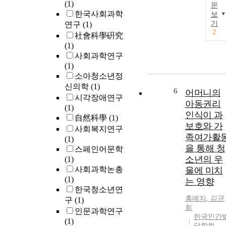
(1)
문
한국사회과학
보
기
연구
(1)
2
社會科學硏究
(1)
사회과학연구
(1)
소아청소년정
신의학
(1)
6
어머니의
시각장애연구
아동권리
(1)
인식이 과
自然科學
(1)
보호와 가
사회복지연구
족여가활
(1)
을 통해 청
스페인어문학
소년의 우
(1)
사회과학논총
울에 미치
(1)
는 영향
한국청소년연
홍예지, 김균
구
(1)
희
인문과학연구
한국인간
(1)
달학회