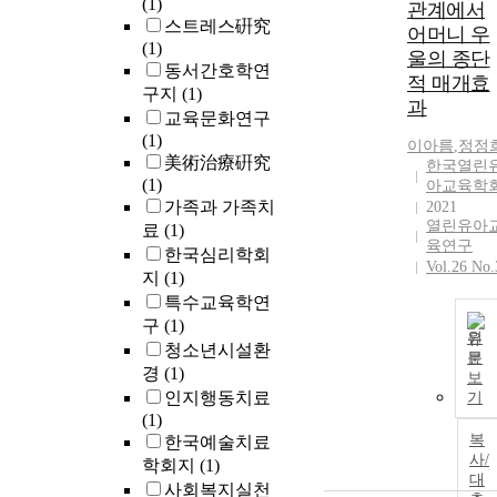
(1)
관계에서
스트레스硏究
어머니 우
(1)
울의 종단
동서간호학연
적 매개효
구지
(1)
과
교육문화연구
(1)
이아름
,
정정
美術治療硏究
한국열린
(1)
아교육학
가족과 가족치
2021
열린유아
료
(1)
육연구
한국심리학회
Vol.26 No.
지
(1)
특수교육학연
구
(1)
원
청소년시설환
문
경
(1)
보
인지행동치료
기
(1)
복
한국예술치료
사/
학회지
(1)
대
사회복지실천