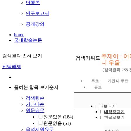
단행본
연구보고서
공개강의
home
국내학술논문
주제어 : 어
검색결과 좁혀 보기
검색키워드
니 우울
선택해제
(검색결과
235
무료
기관 내 무료
좁혀본 항목 보기순서
유료
검색량순
가나다순
내보내기
원문유무
내책장담기
원문있음
(184)
한글로보기
원문없음
(51)
음성지원유무