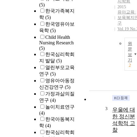
지학회
(5)
2015
한국가족복지
유아교육·
학
(5)
보육복지
구
한국영유아보
Vol.19 No.
육학
(5)
Child Health
Nursing Research
원
(5)
문
한국심리학회
보
기
지 발달
(5)
2
열린부모교육
연구
(5)
영유아아동정
신건강연구
(5)
가정과삶의질
연구
(4)
놀이치료연구
3
우울에 대
(4)
한 정신분
한국아동복지
석학적 고
학
(4)
찰
한국심리학회