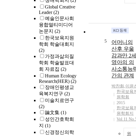
생애학회지
(2)
Global Creative
Leader
(2)
예술인문사회
융합멀티미디어
논문지
(2)
한국보육지원
5
어머니의
학회 학술대회지
산후 우울
(2)
감과만 2
가정과삶의질
영아의 의
학회 학술발표대
사소통능
회 자료집
(2)
간의 관계
Human Ecology
Research(HER)
(2)
박찬화
,
이윤
장애인평생교
한국보육
육복지연구
(2)
원학회
미술치료연구
2015
(2)
한국보육
論文集
(1)
원학회지
성인간호학회
Vol.11 No.
지
(1)
신경정신의학
원