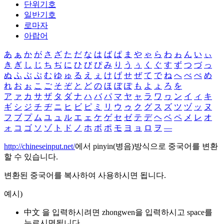
단위기호
일반기호
로마자
아랍어
あ
ぁ
か
が
さ
ざ
た
だ
な
は
ば
ぱ
ま
や
ゃ
ら
わ
ゎ
ん
い
ぃ
き
ぎ
し
じ
ち
ぢ
に
ひ
び
ぴ
み
り
う
ぅ
く
ぐ
す
ず
つ
づ
っ
ぬ
ふ
ぶ
ぷ
む
ゆ
ゅ
る
え
ぇ
け
げ
せ
ぜ
て
で
ね
へ
べ
ぺ
め
れ
お
ぉ
こ
ご
そ
ぞ
と
ど
の
ほ
ぼ
ぽ
も
よ
ょ
ろ
を
ア
ァ
カ
サ
ザ
タ
ダ
ナ
ハ
バ
パ
マ
ヤ
ャ
ラ
ワ
ヮ
ン
イ
ィ
キ
ギ
シ
ジ
チ
ヂ
ニ
ヒ
ビ
ピ
ミ
リ
ウ
ゥ
ク
グ
ス
ズ
ツ
ヅ
ッ
ヌ
フ
ブ
プ
ム
ユ
ュ
ル
エ
ェ
ケ
ゲ
セ
ゼ
テ
デ
ヘ
ベ
ペ
メ
レ
オ
ォ
コ
ゴ
ソ
ゾ
ト
ド
ノ
ホ
ボ
ポ
モ
ヨ
ョ
ロ
ヲ
―
http://chineseinput.net/
에서 pinyin(병음)방식으로 중국어를 변환
할 수 있습니다.
변환된 중국어를 복사하여 사용하시면 됩니다.
예시)
中文 을 입력하시려면
zhongwen
을 입력하시고 space를
누르시면됩니다.