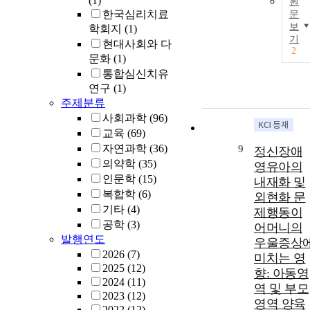
(1)
원
한국심리치료
문
보
학회지
(1)
기
현대사회와 다
2
문화
(1)
통합심신치유
연구
(1)
주제분류
사회과학
(96)
교육
(69)
자연과학
(36)
9
정신장애
의약학
(35)
영유아의
인문학
(15)
내재화 및
복합학
(6)
외현화 문
기타
(4)
제행동이
공학
(3)
어머니의
발행연도
우울증상
2026
(7)
미치는 영
2025
(12)
향: 아동영
2024
(11)
역 및 부모
2023
(12)
영역 양육
2022
(12)