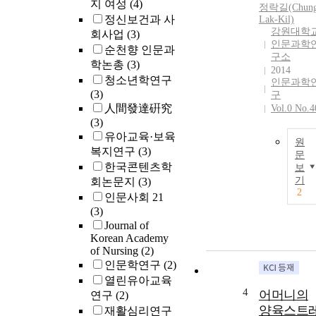
지 여성
(4)
정락길(Chung
정신보건과 사
Lak-Kil)
강원대학
회사업
(3)
인문과학
순천향 인문과
구소
학논총
(3)
2014
청소년학연구
인문과학
(3)
구
人間發達硏究
Vol.0 No.4
(3)
유아교육·보육
원
복지연구
(3)
문
한국콘텐츠학
보
기
회논문지
(3)
2
인문사회 21
(3)
Journal of
Korean Academy
of Nursing
(2)
인문학연구
(2)
열린유아교육
4
어머니의
연구
(2)
양육스트
재활심리연구