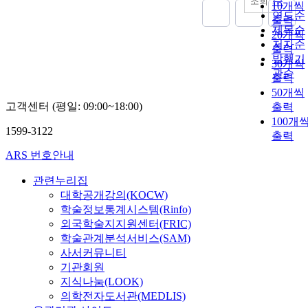
순
조회
10개씩
연도순
출력
제목순
20개씩
저자순
출력
발행기
30개씩
관순
출력
50개씩
고객센터 (평일: 09:00~18:00)
출력
100개
1599-3122
출력
ARS 번호안내
관련누리집
대학공개강의(KOCW)
학술정보통계시스템(Rinfo)
외국학술지지원센터(FRIC)
학술관계분석서비스(SAM)
사서커뮤니티
기관회원
지식나눔(LOOK)
의학전자도서관(MEDLIS)