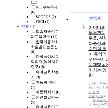
(11)
KCI우수등재
(6)
SCOPUS
(2)
ESCI
(1)
학술지명
2
어머니의
학습자중심교
부부관계,
과교육연구
(11)
우울, 신체
한국아동학회
화증상과
학술발표논문집
수면의 질
(8)
이 유앙의
한국놀이치료
수면문제
학회지(놀이치료
문제행동
연구)
(8)
미치는 영
유아교육학논
향
집
(8)
아동과 권리
김선미(Kim,
(7)
Seon-Mi)
,
김
아동학회지
(6)
희(Kim,
Yeong-Hee)
인간발달연구
한국유아
(5)
육·보육복
유아교육연구