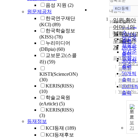
정확도순
음성 지원
(2)
내림차순
원문제공처
정확도
한국연구재단
1
순
입원 환아
10개씩 출력
내림차
(KCI)
(89)
인기도
어머니의
한국학술정보
순
조회
불확실성
10개씩
(KISS)
(78)
연도순
우울의 관
출력
누리미디어
제목순
계
20개씩
(DBpia)
(60)
저자순
출력
교보문고(스콜
유경희
발행기
30개씩
라)
(59)
한국간호
관순
출력
육학회
50개씩
KISTI(ScienceON)
2013
(30)
출력
한국간호
KERIS(RISS)
육학회지
100개
(10)
Vol.19 No.
출력
학술교육원
(eArticle)
(5)
KERIS(RISS)
원
(3)
문
등재정보
보
KCI등재
(189)
기
KCI등재후보