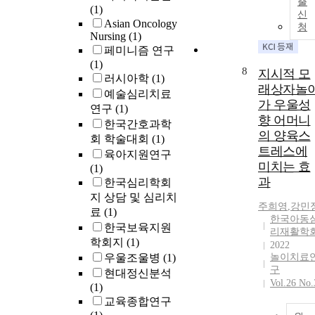
출
(1)
신
Asian Oncology
청
Nursing
(1)
페미니즘 연구
(1)
8
지시적 모
러시아학
(1)
래상자놀
예술심리치료
가 우울성
연구
(1)
향 어머니
한국간호과학
의 양육스
회 학술대회
(1)
트레스에
육아지원연구
미치는 효
(1)
과
한국심리학회
지 상담 및 심리치
주희영
,
강민
료
(1)
한국아동
한국보육지원
리재활학
학회지
(1)
2022
우울조울병
(1)
놀이치료
구
현대정신분석
Vol.26 No.
(1)
교육종합연구