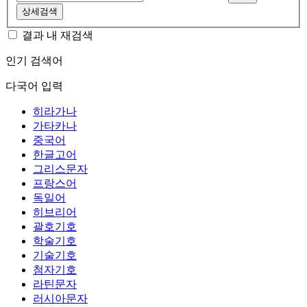
상세검색
결과 내 재검색
인기 검색어
다국어 입력
히라가나
가타카나
중국어
한글고어
그리스문자
프랑스어
독일어
히브리어
괄호기호
학술기호
기술기호
첨자기호
라틴문자
러시아문자