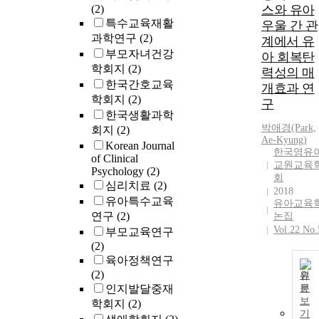
(2)
스와 유아
특수교육재활
우울 간 관
과학연구
(2)
계에서 유
부모자녀건강
아 회복탄
학회지
(2)
력성의 매
한국간호교육
개효과 연
학회지
(2)
구
한국생활과학
박애경(Park,
회지
(2)
Ae-Kyung)
Korean Journal
한국영유
of Clinical
교원교육
Psychology
(2)
회
심리치료
(2)
2018
유아특수교육
유아교육
연구
(2)
논집
Vol.22 No.
부모교육연구
(2)
육아정책연구
(2)
원
인지발달중재
문
보
학회지
(2)
기