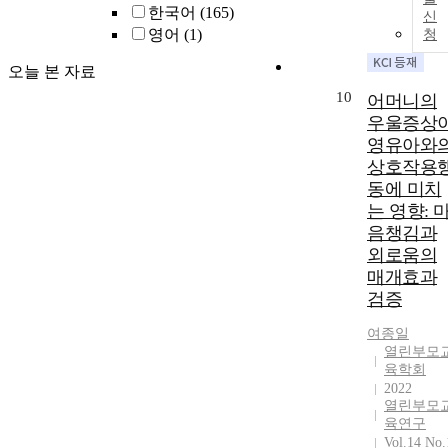
한국어
(165)
신
영어
(1)
청
오늘 본 자료
10
어머니의
우울증상
영유아와
상호작용
동에 미치
는 영향: 
음챙김과
외로움의
매개효과
검증
여종일
열린부모
육학회
2022
열린부모
육연구
Vol.14 No.