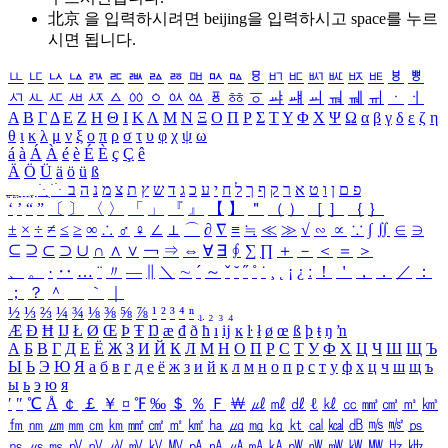
北京 을 입력하시려면
beijing
을 입력하시고 space를 누르
시면 됩니다.
ㅥ
ㅦ
ㅧ
ㅨ
ㅩ
ㅪ
ㅫ
ㅬ
ㅭ
ㅮ
ㅯ
ㅰ
ㅱ
ㅲ
ㅳ
ㅴ
ㅵ
ㅶ
ㅷ
ㅸ
ㅹ
ㅺ
ㅻ
ㅼ
ㅽ
ㅾ
ㅿ
ㆀ
ㆁ
ㆂ
ㆃ
ㆄ
ㆅ
ㆆ
ㆇ
ㆈ
ㆉ
ㆊ
ㆋ
ㆌ
ㆍ
ㆎ
Α
Β
Γ
Δ
Ε
Ζ
Η
Θ
Ι
Κ
Λ
Μ
Ν
Ξ
Ο
Π
Ρ
Σ
Τ
Υ
Φ
Χ
Ψ
Ω
α
β
γ
δ
ε
ζ
η
θ
ι
κ
λ
μ
ν
ξ
ο
π
ρ
σ
τ
υ
φ
χ
ψ
ω
á
à
Á
À
é
è
É
È
ç
Ç
ê
Ä
Ö
Ü
ä
ö
ü
ß
ְ
ֳ
ֲ
ֱ
ָ
ַ
ֵ
ֶ
ִ
ֹ
ּ
ֻ
ׂ
ׁ
ּ
ב
ה
נ
מ
צ
ת
ץ
ש
ד
ג
כ
ע
י
ח
ל
ך
ף
ק
ר
א
ט
ו
ן
ם
פ
‘
’
“
”
〔
〕
〈
〉
「
」
『
』
【
】
＂
（
）
［
］
｛
｝
±
×
÷
≠
≤
≥
∞
∴
♂
♀
∠
⊥
⌒
∂
∇
≡
≒
≪
≫
√
∽
∝
∵
∫
∬
∈
∋
⊆
⊇
⊂
⊃
∪
∩
∧
∨
￢
⇒
⇔
∀
∃
∮
∑
∏
＋
－
＜
＝
＞
、
。
·
‥
…
¨
〃
―
∥
＼
∼
´
～
ˇ
˘
˝
˚
˙
¸
˛
¡
¿
ː
！
＇
，
．
／
：
；
？
＾
＿
｀
｜
½
⅓
⅔
¼
¾
⅛
⅜
⅝
⅞
¹
²
³
⁴
ⁿ
₁
₂
₃
₄
Æ
Ð
Ħ
Ĳ
Ł
Ø
Œ
Þ
Ŧ
Ŋ
æ
đ
ð
ħ
ı
ĳ
ĸ
ŀ
ł
ø
œ
ß
þ
ŧ
ŋ
ŉ
А
Б
В
Г
Д
Е
Ё
Ж
З
И
Й
К
Л
М
Н
О
П
Р
С
Т
У
Ф
Х
Ц
Ч
Ш
Щ
Ъ
Ы
Ь
Э
Ю
Я
а
б
в
г
д
е
ё
ж
з
и
й
к
л
м
н
о
п
р
с
т
у
ф
х
ц
ч
ш
щ
ъ
ы
ь
э
ю
я
′
″
℃
Å
￠
￡
￥
¤
℉
‰
＄
％
Ｆ
￦
㎕
㎖
㎗
ℓ
㎘
㏄
㎣
㎤
㎥
㎦
㎙
㎚
㎛
㎜
㎝
㎞
㎟
㎠
㎡
㎢
㏊
㎍
㎎
㎏
㏏
㎈
㎉
㏈
㎧
㎨
㎰
㎱
㎲
㎳
㎴
㎵
㎶
㎷
㎸
㎹
㎀
㎁
㎂
㎃
㎄
㎺
㎻
㎽
㎾
㎿
㎐
㎑