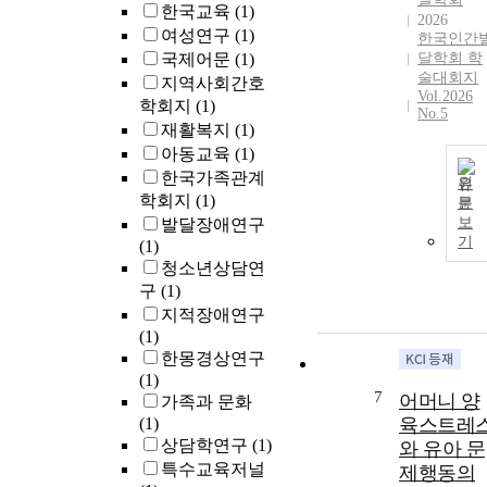
한국교육
(1)
2026
여성연구
(1)
한국인간
국제어문
(1)
달학회 학
술대회지
지역사회간호
Vol.2026
학회지
(1)
No.5
재활복지
(1)
아동교육
(1)
한국가족관계
원
학회지
(1)
문
보
발달장애연구
기
(1)
청소년상담연
구
(1)
지적장애연구
(1)
한몽경상연구
(1)
7
어머니 양
가족과 문화
(1)
육스트레
상담학연구
(1)
와 유아 문
특수교육저널
제행동의