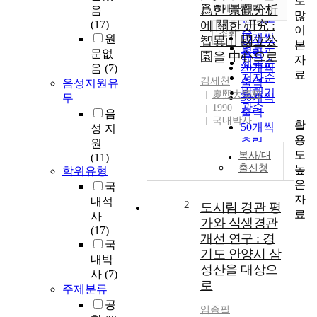
로
순
爲한 景觀分析
10개씩 출력
음
내림차순
많
인기도
(17)
에 關한 硏究 :
이
순
조회
10개씩
원
智異山 國立公
본
연도순
출력
문없
園을 中心으로
자
제목순
20개씩
음
(7)
료
저자순
김세천
출력
음성지원유
발행기
慶熙大學校
30개씩
무
관순
1990
출력
음
국내박사
활
50개씩
성 지
용
출력
원
도
복사/대
100개씩
(11)
출신청
높
학위유형
출력
은
국
자
내석
2
도시림 경관 평
료
사
가와 식생경관
(17)
개선 연구 : 경
국
기도 안양시 삼
내박
성산을 대상으
사
(7)
로
주제분류
공
임종필