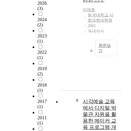
p
2026
e
(3)
이재호
o
동국대학교 사
2024
f
회과학대학원
(2)
S
2001
a
국내석사
2023
m
(1)
s
원문보
u
기
2022
n
(1)
V
g
o
s
2019
l
a
(2)
u
n
n
l
2018
t
o
(1)
e
c
e
8
시각예술 교육
2017
a
r
(1)
t
에서 디지털 박
i
e
물관 자원을 활
n
2011
d
용한 메이커 교
g
(1)
i
육 프로그램 개
s
n