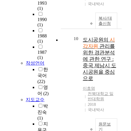
i
1993
V
국내박사
o
(1)
a
n
r
복사/대
f
1990
i
출신청
o
(1)
o
r
u
1988
w
s
10
도시공원의
시
(1)
e
g
각자원
관리를
l
o
1987
위한 경관분석
f
o
(1)
에 관한 연구 :
a
d
작성언어
중국 제남시 도
r
s
한
e
시공원을 중심
c
국어
,
으로
e
(22)
i
n
영
이효염
s
i
어
(2)
전북대학교 일
t
c
반대학원
지도교수
h
r
2018
박
e
e
국내박사
진숙
e
s
(1)
s
o
지
s
원문보
u
기
e
용구