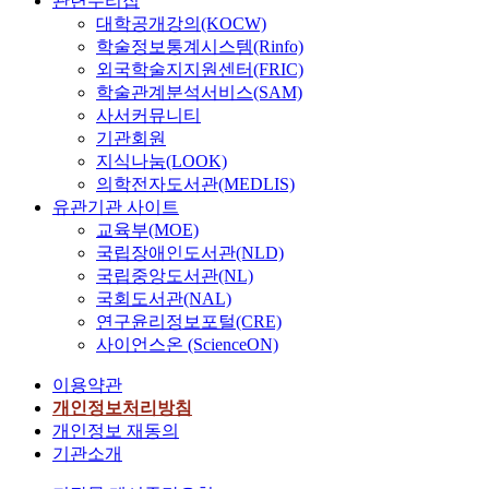
관련누리집
p
r
m
대학공개강의(KOCW)
e
i
m
학술정보통계시스템(Rinfo)
s
d
u
외국학술지지원센터(FRIC)
o
g
n
학술관계분석서비스(SAM)
f
e
i
t
사서커뮤니티
m
t
h
기관회원
a
y
r
d
지식나눔(LOOK)
i
e
e
의학전자도서관(MEDLIS)
s
e
g
유관기관 사이트
m
u
o
교육부(MOE)
a
r
o
국립장애인도서관(NLD)
t
b
d
국립중앙도서관(NL)
u
a
v
국회도서관(NAL)
r
n
i
연구윤리정보포털(CRE)
e
p
e
사이언스온 (ScienceON)
d
a
w
b
r
s
이용약관
y
k
a
개인정보처리방침
c
s
n
개인정보 재동의
i
i
d
기관소개
t
n
e
i
J
d