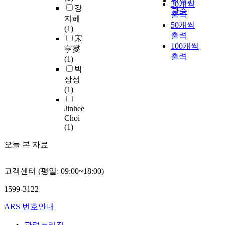
발행기
30개씩
e
r
v
강
관순
s
출력
e
e
지혜
o
50개씩
t
r
(1)
c
출력
h
t
宋
i
100개씩
e
h
亨燮
e
출력
r
e
(1)
t
i
p
박
y
c
l
상성
.
h
a
(1)
A
n
c
l
e
e
Jinhee
s
s
Choi
.
o
(1)
s
R
,
o
o
오늘 본 자료
w
f
c
e
l
k
l
a
s
고객센터 (평일: 09:00~18:00)
f
n
o
a
d
n
1599-3122
r
s
t
e
ARS 번호안내
c
h
c
a
e
o