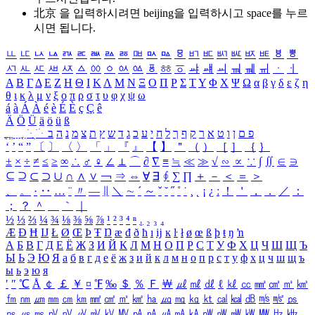
北京 을 입력하시려면
beijing
을 입력하시고 space를 누르
시면 됩니다.
ㅥ
ㅦ
ㅧ
ㅨ
ㅩ
ㅪ
ㅫ
ㅬ
ㅭ
ㅮ
ㅯ
ㅰ
ㅱ
ㅲ
ㅳ
ㅴ
ㅵ
ㅶ
ㅷ
ㅸ
ㅹ
ㅺ
ㅻ
ㅼ
ㅽ
ㅾ
ㅿ
ㆀ
ㆁ
ㆂ
ㆃ
ㆄ
ㆅ
ㆆ
ㆇ
ㆈ
ㆉ
ㆊ
ㆋ
ㆌ
ㆍ
ㆎ
Α
Β
Γ
Δ
Ε
Ζ
Η
Θ
Ι
Κ
Λ
Μ
Ν
Ξ
Ο
Π
Ρ
Σ
Τ
Υ
Φ
Χ
Ψ
Ω
α
β
γ
δ
ε
ζ
η
θ
ι
κ
λ
μ
ν
ξ
ο
π
ρ
σ
τ
υ
φ
χ
ψ
ω
á
à
Á
À
é
è
É
È
ç
Ç
ê
Ä
Ö
Ü
ä
ö
ü
ß
ְ
ֳ
ֲ
ֱ
ָ
ַ
ֵ
ֶ
ִ
ֹ
ּ
ֻ
ׂ
ׁ
ּ
ב
ה
נ
מ
צ
ת
ץ
ש
ד
ג
כ
ע
י
ח
ל
ך
ף
ק
ר
א
ט
ו
ן
ם
פ
‘
’
“
”
〔
〕
〈
〉
「
」
『
』
【
】
＂
（
）
［
］
｛
｝
±
×
÷
≠
≤
≥
∞
∴
♂
♀
∠
⊥
⌒
∂
∇
≡
≒
≪
≫
√
∽
∝
∵
∫
∬
∈
∋
⊆
⊇
⊂
⊃
∪
∩
∧
∨
￢
⇒
⇔
∀
∃
∮
∑
∏
＋
－
＜
＝
＞
、
。
·
‥
…
¨
〃
―
∥
＼
∼
´
～
ˇ
˘
˝
˚
˙
¸
˛
¡
¿
ː
！
＇
，
．
／
：
；
？
＾
＿
｀
｜
½
⅓
⅔
¼
¾
⅛
⅜
⅝
⅞
¹
²
³
⁴
ⁿ
₁
₂
₃
₄
Æ
Ð
Ħ
Ĳ
Ł
Ø
Œ
Þ
Ŧ
Ŋ
æ
đ
ð
ħ
ı
ĳ
ĸ
ŀ
ł
ø
œ
ß
þ
ŧ
ŋ
ŉ
А
Б
В
Г
Д
Е
Ё
Ж
З
И
Й
К
Л
М
Н
О
П
Р
С
Т
У
Ф
Х
Ц
Ч
Ш
Щ
Ъ
Ы
Ь
Э
Ю
Я
а
б
в
г
д
е
ё
ж
з
и
й
к
л
м
н
о
п
р
с
т
у
ф
х
ц
ч
ш
щ
ъ
ы
ь
э
ю
я
′
″
℃
Å
￠
￡
￥
¤
℉
‰
＄
％
Ｆ
￦
㎕
㎖
㎗
ℓ
㎘
㏄
㎣
㎤
㎥
㎦
㎙
㎚
㎛
㎜
㎝
㎞
㎟
㎠
㎡
㎢
㏊
㎍
㎎
㎏
㏏
㎈
㎉
㏈
㎧
㎨
㎰
㎱
㎲
㎳
㎴
㎵
㎶
㎷
㎸
㎹
㎀
㎁
㎂
㎃
㎄
㎺
㎻
㎽
㎾
㎿
㎐
㎑