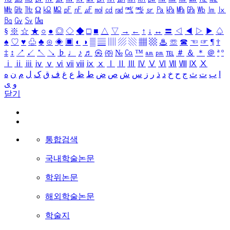
㎒
㎓
㎔
Ω
㏀
㏁
㎊
㎋
㎌
㏖
㏅
㎭
㎮
㎯
㏛
㎩
㎪
㎫
㎬
㏝
㏐
㏓
㏃
㏉
㏜
㏆
§
※
☆
★
○
●
◎
◇
◆
□
■
△
▽
→
←
↑
↓
↔
〓
◁
◀
▷
▶
♤
♠
♡
♥
♧
♣
⊙
◈
▣
◐
◑
▒
▤
▥
▨
▧
▦
▩
♨
☏
☎
☜
☞
¶
†
‡
↕
↗
↙
↖
↘
♭
♩
♪
♬
㉿
㈜
№
㏇
™
㏂
㏘
℡
＃
＆
＊
＠
ª
º
ⅰ
ⅱ
ⅲ
ⅳ
ⅴ
ⅵ
ⅶ
ⅷ
ⅸ
ⅹ
Ⅰ
Ⅱ
Ⅲ
Ⅳ
Ⅴ
Ⅵ
Ⅶ
Ⅷ
Ⅸ
Ⅹ
ا
ب
ت
ث
ج
ح
خ
د
ذ
ر
ز
س
ش
ص
ض
ط
ظ
ع
غ
ف
ق
ک
ل
م
ن
ه
و
ی
닫기
통합검색
국내학술논문
학위논문
해외학술논문
학술지