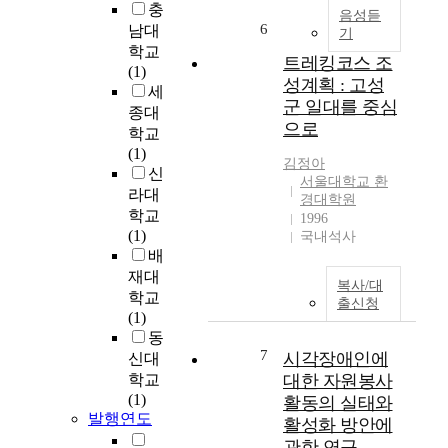
충
a
음성듣
6
남대
기
p
학교
e
트레킹코스 조
(1)
b
성계획 : 고성
세
y
군 일대를 중심
종대
e
으로
학교
v
(1)
a
김정아
신
l
서울대학교 환
라대
u
경대학원
a
학교
1996
t
(1)
국내석사
i
배
n
재대
복사/대
g
학교
출신청
l
(1)
a
동
n
7
시각장애인에
신대
d
학교
대한 자원봉사
s
(1)
활동의 실태와
c
발행연도
활성화 방안에
a
관한 연구