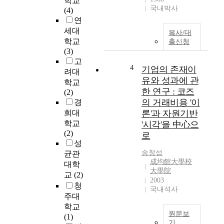
학교
u
국내박사
(4)
c
연
t
세대
복사/대
e
학교
출신청
d
(3)
t
고
o
4
기업의 존재이
려대
s
유와 성과에 관
학교
u
한 연구 : 코즈
(2)
g
의 거래비용 '이
경
g
희대
론'과 자원기반
e
학교
'시각'을 中心으
s
(2)
로
t
성
a
송창섭
균관
n
成均館大學校
대학
i
大學院
교
(2)
m
2003
p
청
국내석사
r
주대
o
학교
원문보
v
(1)
기