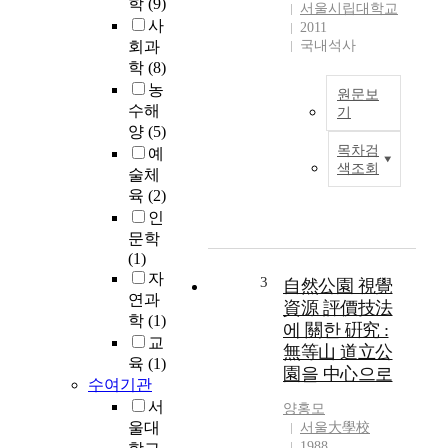
학
(9)
서울시립대학교
사
2011
회과
국내석사
학
(8)
농
원문보
수해
기
양
(5)
T
목차검
예
h
색조회
술체
i
육
(2)
s
인
s
문학
t
(1)
u
자
d
3
自然公園 視覺
y
연과
資源 評價技法
w
학
(1)
에 關한 硏究 :
a
교
無等山 道立公
s
육
(1)
園을 中心으로
c
수여기관
o
서
양홍모
n
울대
서울大學校
d
1988