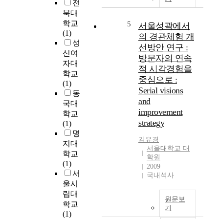
e
전
m
북대
e
학교
5
서울성곽에서
n
(1)
의 경관체험 개
t
성
선방안 연구 :
o
신여
방문자의 연속
f
자대
적 시각경험을
v
학교
중심으로 :
e
(1)
g
Serial visions
동
e
and
국대
t
improvement
학교
a
strategy
(1)
t
명
i
김유경
지대
o
서울대학교 대
학교
학원
n
(1)
2009
l
서
국내석사
a
울시
n
립대
d
원문보
학교
s
기
(1)
c