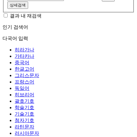
상세검색
결과 내 재검색
인기 검색어
다국어 입력
히라가나
가타카나
중국어
한글고어
그리스문자
프랑스어
독일어
히브리어
괄호기호
학술기호
기술기호
첨자기호
라틴문자
러시아문자