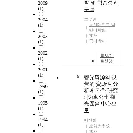
발 및 학습성과
2009
e
A
(1)
분석
r
n
v
y
2004
호우만
i
a
(1)
동신대학교 일
c
n
반대학원
e
g
2026
2003
,
-
국내박사
(1)
c
s
i
2002
i
복사/대
v
(1)
,
출신청
i
G
l
2001
y
p
(1)
9
e
觀光資源의 視
a
o
覺的 資源性 分
1996
r
n
析에 관한 硏究
(1)
t
g
: 扶餘.公州 觀
i
g
1995
光圈을 中心으
c
i
(1)
로
i
-
p
d
1994
박선희
a
o
(1)
慶熙大學校
t
.
1987