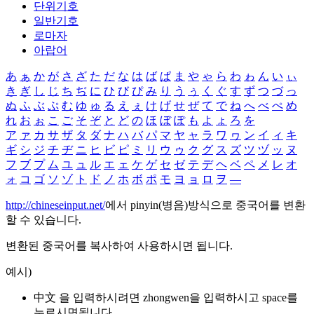
단위기호
일반기호
로마자
아랍어
あ
ぁ
か
が
さ
ざ
た
だ
な
は
ば
ぱ
ま
や
ゃ
ら
わ
ゎ
ん
い
ぃ
き
ぎ
し
じ
ち
ぢ
に
ひ
び
ぴ
み
り
う
ぅ
く
ぐ
す
ず
つ
づ
っ
ぬ
ふ
ぶ
ぷ
む
ゆ
ゅ
る
え
ぇ
け
げ
せ
ぜ
て
で
ね
へ
べ
ぺ
め
れ
お
ぉ
こ
ご
そ
ぞ
と
ど
の
ほ
ぼ
ぽ
も
よ
ょ
ろ
を
ア
ァ
カ
サ
ザ
タ
ダ
ナ
ハ
バ
パ
マ
ヤ
ャ
ラ
ワ
ヮ
ン
イ
ィ
キ
ギ
シ
ジ
チ
ヂ
ニ
ヒ
ビ
ピ
ミ
リ
ウ
ゥ
ク
グ
ス
ズ
ツ
ヅ
ッ
ヌ
フ
ブ
プ
ム
ユ
ュ
ル
エ
ェ
ケ
ゲ
セ
ゼ
テ
デ
ヘ
ベ
ペ
メ
レ
オ
ォ
コ
ゴ
ソ
ゾ
ト
ド
ノ
ホ
ボ
ポ
モ
ヨ
ョ
ロ
ヲ
―
http://chineseinput.net/
에서 pinyin(병음)방식으로 중국어를 변환
할 수 있습니다.
변환된 중국어를 복사하여 사용하시면 됩니다.
예시)
中文 을 입력하시려면
zhongwen
을 입력하시고 space를
누르시면됩니다.