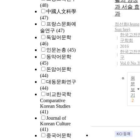
활의 양상
(48)
과 서술 효
中國人文科學
과
(47)
프랑스문화예
정선희(Jeung
Sun hee)
술연구
(47)
한국고전
독일어문학
구학회
(46)
2016
인문논총
(45)
한국고전
동악어문학
구
(45)
Vol.0 No.3
돈암어문학
(44)
원
대동문화연구
문
(44)
보
비교한국학
기
Comparative
2
Korean Studies
(41)
Journal of
Korean Culture
(41)
중국어문학