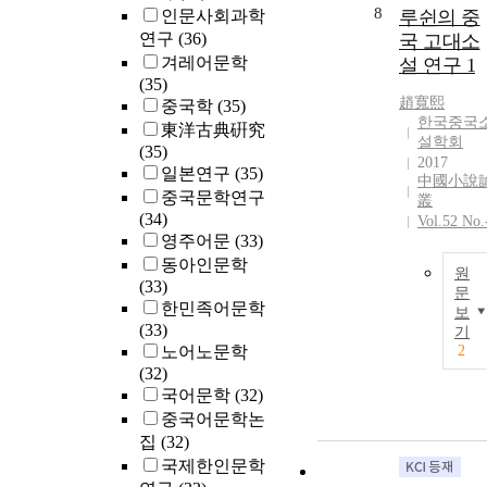
8
인문사회과학
루쉰의 중
연구
(36)
국 고대소
겨레어문학
설 연구 1
(35)
趙寬熙
중국학
(35)
한국중국
東洋古典硏究
설학회
(35)
2017
일본연구
(35)
中國小說
중국문학연구
叢
(34)
Vol.52 No.
영주어문
(33)
동아인문학
원
(33)
문
한민족어문학
보
(33)
기
노어노문학
2
(32)
국어문학
(32)
중국어문학논
집
(32)
국제한인문학