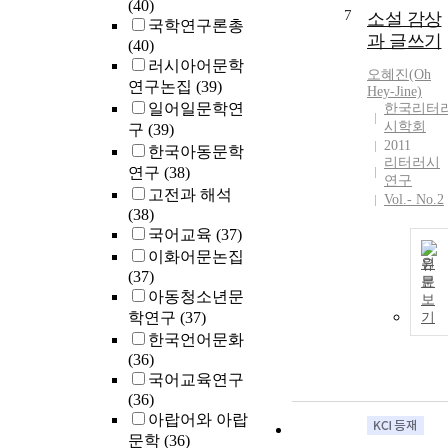
(40)
7
소설 감상
국학연구론총
과 글쓰기
(40)
러시아어문학
오혜진(Oh
연구논집
(39)
Hey-Jine)
일어일문학연
한국리터
시학회
구
(39)
2011
한국아동문학
리터러시
연구
(38)
연구
고전과 해석
Vol.- No.2
(38)
국어교육
(37)
이화어문논집
원
(37)
문
아동청소년문
보
학연구
(37)
기
한국언어문화
(36)
국어교육연구
(36)
아랍어와 아랍
문학
(36)