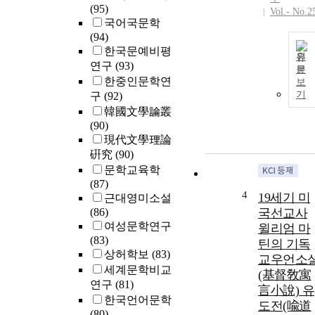
(95)
Vol.- No.2
국어국문학
(94)
한국문예비평
원
연구
(93)
문
한중인문학연
보
기
구
(92)
韓國文學論叢
(90)
現代文學理論
硏究
(90)
문학교육학
(87)
4
19세기 미
근대영미소설
(86)
국선교사
여성문학연구
윌리엄 마
(83)
틴의 기독
상허학보
(83)
교우언소
세계문학비교
(基督敎寓
연구
(81)
言小說) 유
한국언어문학
도전(喩道
(80)