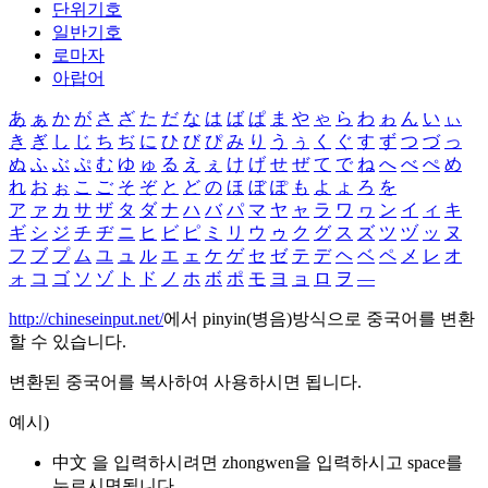
단위기호
일반기호
로마자
아랍어
あ
ぁ
か
が
さ
ざ
た
だ
な
は
ば
ぱ
ま
や
ゃ
ら
わ
ゎ
ん
い
ぃ
き
ぎ
し
じ
ち
ぢ
に
ひ
び
ぴ
み
り
う
ぅ
く
ぐ
す
ず
つ
づ
っ
ぬ
ふ
ぶ
ぷ
む
ゆ
ゅ
る
え
ぇ
け
げ
せ
ぜ
て
で
ね
へ
べ
ぺ
め
れ
お
ぉ
こ
ご
そ
ぞ
と
ど
の
ほ
ぼ
ぽ
も
よ
ょ
ろ
を
ア
ァ
カ
サ
ザ
タ
ダ
ナ
ハ
バ
パ
マ
ヤ
ャ
ラ
ワ
ヮ
ン
イ
ィ
キ
ギ
シ
ジ
チ
ヂ
ニ
ヒ
ビ
ピ
ミ
リ
ウ
ゥ
ク
グ
ス
ズ
ツ
ヅ
ッ
ヌ
フ
ブ
プ
ム
ユ
ュ
ル
エ
ェ
ケ
ゲ
セ
ゼ
テ
デ
ヘ
ベ
ペ
メ
レ
オ
ォ
コ
ゴ
ソ
ゾ
ト
ド
ノ
ホ
ボ
ポ
モ
ヨ
ョ
ロ
ヲ
―
http://chineseinput.net/
에서 pinyin(병음)방식으로 중국어를 변환
할 수 있습니다.
변환된 중국어를 복사하여 사용하시면 됩니다.
예시)
中文 을 입력하시려면
zhongwen
을 입력하시고 space를
누르시면됩니다.