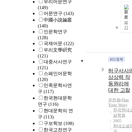
우리어문연구
(149)
원
어문연구
(143)
문
中國小說論叢
보
(140)
기
인문학연구
(128)
국제어문
(122)
우리文學硏究
(121)
대중서사연구
(121)
3
허구서사
스페인어문학
상상력 작
(120)
동원리에
민족문학사연
대한 고찰
구
(117)
한국현대문학
우한용(Han
연구
(116)
Yong Woo)
한국현대
현대문학의 연
설학회
구
(113)
2005
구보학보
(108)
현대소설
한국고전연구
구