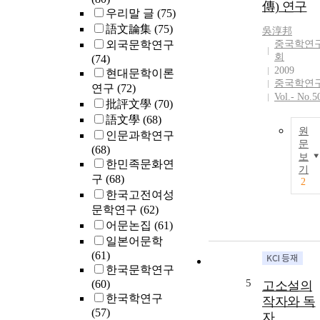
傳) 연구
우리말 글
(75)
語文論集
(75)
吳淳邦
외국문학연구
중국학연
회
(74)
2009
현대문학이론
중국학연
연구
(72)
Vol.- No.5
批評文學
(70)
語文學
(68)
원
인문과학연구
문
(68)
보
한민족문화연
기
구
(68)
2
한국고전여성
문학연구
(62)
어문논집
(61)
일본어문학
(61)
한국문학연구
5
(60)
고소설의
한국학연구
작자와 독
(57)
자