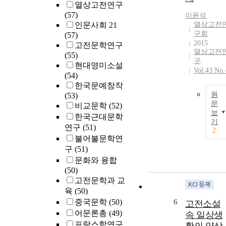
열상고전연구
(57)
이윤석
인문사회 21
열상고전
구회
(57)
2015
고전문학연구
열상고전
(55)
구
현대영미소설
Vol.43 No.
(54)
한국문예창작
원
(53)
문
비교문학
(52)
보
한국근대문학
기
연구
(51)
2
불어불문학연
구
(51)
문화와 융합
(50)
고전문학과 교
육
(50)
중국문학
(50)
6
고전소설
어문론총
(49)
속 일상생
프랑스학연구