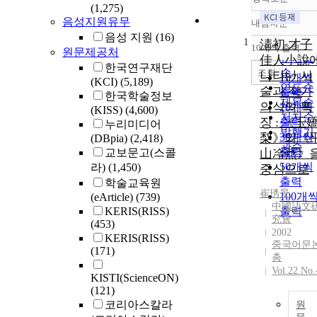
(1,275)
음성지원유무
내림차순
정확도
음성 지원
(16)
1
순
淸初 才子
10개씩 출력
원문제공처
내림차
인기도
佳人小說
한국연구재단
순
조회
나타난 서
10개씩
(KCI)
(5,189)
연도순
술과 작가
출력
한국학술정보
제목순
의식의 특
20개씩
(KISS)
(4,600)
저자순
징 : 《玉
출력
누리미디어
발행기
梨》와《
30개씩
(DBpia)
(2,418)
관순
출력
교보문고(스콜
山冷燕》
50개씩
라)
(1,450)
중심으로
출력
학술교육원
崔琇景
100개
(eArticle)
(739)
中國語文
KERIS(RISS)
출력
究會
(453)
2002
KERIS(RISS)
중국어문
(171)
총
Vol.22 No.
KISTI(ScienceON)
(121)
코리아스칼라
원