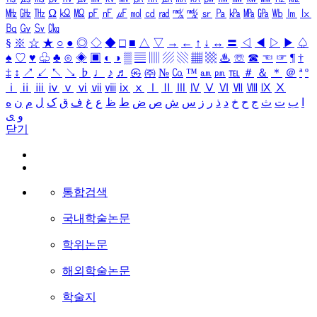
㎒
㎓
㎔
Ω
㏀
㏁
㎊
㎋
㎌
㏖
㏅
㎭
㎮
㎯
㏛
㎩
㎪
㎫
㎬
㏝
㏐
㏓
㏃
㏉
㏜
㏆
§
※
☆
★
○
●
◎
◇
◆
□
■
△
▽
→
←
↑
↓
↔
〓
◁
◀
▷
▶
♤
♠
♡
♥
♧
♣
⊙
◈
▣
◐
◑
▒
▤
▥
▨
▧
▦
▩
♨
☏
☎
☜
☞
¶
†
‡
↕
↗
↙
↖
↘
♭
♩
♪
♬
㉿
㈜
№
㏇
™
㏂
㏘
℡
＃
＆
＊
＠
ª
º
ⅰ
ⅱ
ⅲ
ⅳ
ⅴ
ⅵ
ⅶ
ⅷ
ⅸ
ⅹ
Ⅰ
Ⅱ
Ⅲ
Ⅳ
Ⅴ
Ⅵ
Ⅶ
Ⅷ
Ⅸ
Ⅹ
ا
ب
ت
ث
ج
ح
خ
د
ذ
ر
ز
س
ش
ص
ض
ط
ظ
ع
غ
ف
ق
ک
ل
م
ن
ه
و
ی
닫기
통합검색
국내학술논문
학위논문
해외학술논문
학술지