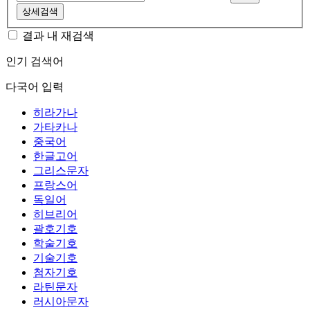
상세검색
결과 내 재검색
인기 검색어
다국어 입력
히라가나
가타카나
중국어
한글고어
그리스문자
프랑스어
독일어
히브리어
괄호기호
학술기호
기술기호
첨자기호
라틴문자
러시아문자