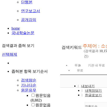
단행본
연구보고서
공개강의
home
국내학술논문
주제어 : 소
검색결과 좁혀 보기
검색키워드
(검색결과
10,1
선택해제
건)
무료
기관 내 무료
유료
좁혀본 항목 보기순서
검색량순
가나다순
내보내기
원문유무
내책장담기
원문있음
한글로보기
(8,882)
원문없음
정확도순