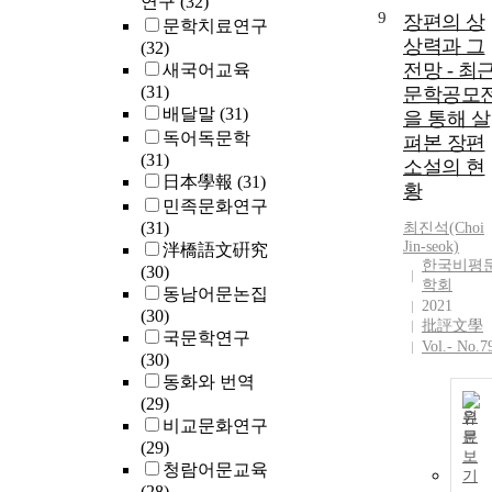
연구
(32)
9
장편의 상
문학치료연구
상력과 그
(32)
전망 - 최
새국어교육
(31)
문학공모
배달말
(31)
을 통해 살
독어독문학
펴본 장편
(31)
소설의 현
日本學報
(31)
황
민족문화연구
(31)
최진석(Choi
Jin-seok)
泮橋語文硏究
한국비평
(30)
학회
동남어문논집
2021
(30)
批評文學
국문학연구
Vol.- No.7
(30)
동화와 번역
(29)
원
비교문화연구
문
(29)
보
청람어문교육
기
(28)