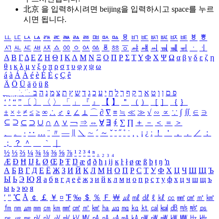
北京 을 입력하시려면
beijing
을 입력하시고 space를 누르
시면 됩니다.
ㅥ
ㅦ
ㅧ
ㅨ
ㅩ
ㅪ
ㅫ
ㅬ
ㅭ
ㅮ
ㅯ
ㅰ
ㅱ
ㅲ
ㅳ
ㅴ
ㅵ
ㅶ
ㅷ
ㅸ
ㅹ
ㅺ
ㅻ
ㅼ
ㅽ
ㅾ
ㅿ
ㆀ
ㆁ
ㆂ
ㆃ
ㆄ
ㆅ
ㆆ
ㆇ
ㆈ
ㆉ
ㆊ
ㆋ
ㆌ
ㆍ
ㆎ
Α
Β
Γ
Δ
Ε
Ζ
Η
Θ
Ι
Κ
Λ
Μ
Ν
Ξ
Ο
Π
Ρ
Σ
Τ
Υ
Φ
Χ
Ψ
Ω
α
β
γ
δ
ε
ζ
η
θ
ι
κ
λ
μ
ν
ξ
ο
π
ρ
σ
τ
υ
φ
χ
ψ
ω
á
à
Á
À
é
è
É
È
ç
Ç
ê
Ä
Ö
Ü
ä
ö
ü
ß
ְ
ֳ
ֲ
ֱ
ָ
ַ
ֵ
ֶ
ִ
ֹ
ּ
ֻ
ׂ
ׁ
ּ
ב
ה
נ
מ
צ
ת
ץ
ש
ד
ג
כ
ע
י
ח
ל
ך
ף
ק
ר
א
ט
ו
ן
ם
פ
‘
’
“
”
〔
〕
〈
〉
「
」
『
』
【
】
＂
（
）
［
］
｛
｝
±
×
÷
≠
≤
≥
∞
∴
♂
♀
∠
⊥
⌒
∂
∇
≡
≒
≪
≫
√
∽
∝
∵
∫
∬
∈
∋
⊆
⊇
⊂
⊃
∪
∩
∧
∨
￢
⇒
⇔
∀
∃
∮
∑
∏
＋
－
＜
＝
＞
、
。
·
‥
…
¨
〃
―
∥
＼
∼
´
～
ˇ
˘
˝
˚
˙
¸
˛
¡
¿
ː
！
＇
，
．
／
：
；
？
＾
＿
｀
｜
½
⅓
⅔
¼
¾
⅛
⅜
⅝
⅞
¹
²
³
⁴
ⁿ
₁
₂
₃
₄
Æ
Ð
Ħ
Ĳ
Ł
Ø
Œ
Þ
Ŧ
Ŋ
æ
đ
ð
ħ
ı
ĳ
ĸ
ŀ
ł
ø
œ
ß
þ
ŧ
ŋ
ŉ
А
Б
В
Г
Д
Е
Ё
Ж
З
И
Й
К
Л
М
Н
О
П
Р
С
Т
У
Ф
Х
Ц
Ч
Ш
Щ
Ъ
Ы
Ь
Э
Ю
Я
а
б
в
г
д
е
ё
ж
з
и
й
к
л
м
н
о
п
р
с
т
у
ф
х
ц
ч
ш
щ
ъ
ы
ь
э
ю
я
′
″
℃
Å
￠
￡
￥
¤
℉
‰
＄
％
Ｆ
￦
㎕
㎖
㎗
ℓ
㎘
㏄
㎣
㎤
㎥
㎦
㎙
㎚
㎛
㎜
㎝
㎞
㎟
㎠
㎡
㎢
㏊
㎍
㎎
㎏
㏏
㎈
㎉
㏈
㎧
㎨
㎰
㎱
㎲
㎳
㎴
㎵
㎶
㎷
㎸
㎹
㎀
㎁
㎂
㎃
㎄
㎺
㎻
㎽
㎾
㎿
㎐
㎑