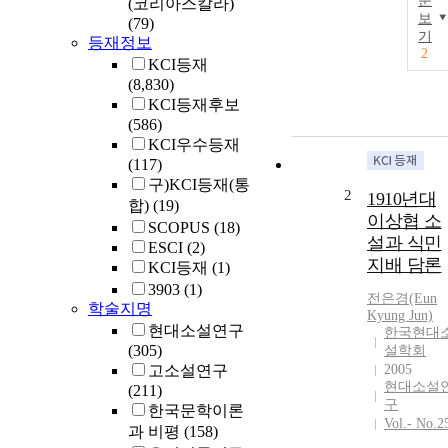
문
(코리아스칼라)
보
(79)
기
등재정보
2
KCI등재
(8,830)
KCI등재후보
(586)
KCI우수등재
(117)
구)KCI등재(통
2
1910년대
합)
(19)
이상협 소
SCOPUS
(18)
설과 식민
ESCI
(2)
지배 담론
KCI등재
(1)
3903
(1)
전은경(Eun
학술지명
Kyung Jun)
현대소설연구
한국현대
(305)
설학회
고소설연구
2005
현대소설
(211)
구
한국문학이론
Vol.- No.2
과 비평
(158)