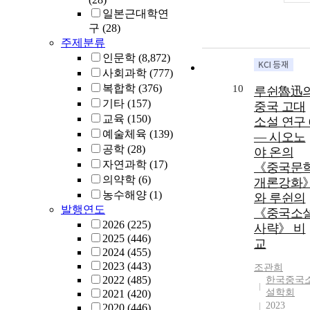
일본근대학연
구
(28)
주제분류
인문학
(8,872)
사회과학
(777)
복합학
(376)
10
루쉰魯迅
기타
(157)
중국 고대
교육
(150)
소설 연구 
예술체육
(139)
— 시오노
공학
(28)
야 온의
자연과학
(17)
《중국문
의약학
(6)
개론강화
농수해양
(1)
와 루쉰의
발행연도
《중국소
2026
(225)
사략》 비
2025
(446)
교
2024
(455)
2023
(443)
조관희
2022
(485)
한국중국
설학회
2021
(420)
2023
2020
(446)