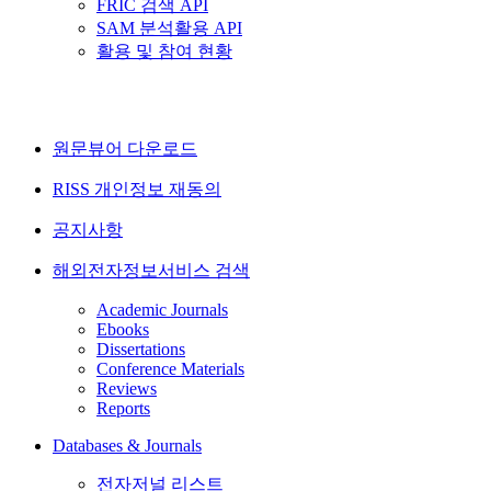
FRIC 검색 API
SAM 분석활용 API
활용 및 참여 현황
원문뷰어 다운로드
RISS 개인정보 재동의
공지사항
해외전자정보서비스 검색
Academic Journals
Ebooks
Dissertations
Conference Materials
Reviews
Reports
Databases & Journals
전자저널 리스트