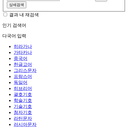
상세검색
결과 내 재검색
인기 검색어
다국어 입력
히라가나
가타카나
중국어
한글고어
그리스문자
프랑스어
독일어
히브리어
괄호기호
학술기호
기술기호
첨자기호
라틴문자
러시아문자