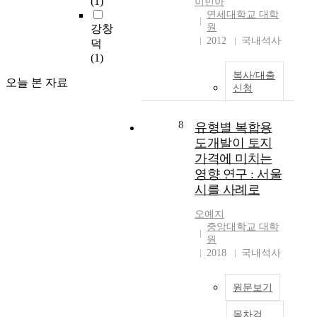
(1)
를
이민아
c
중
연세대학교 대학
알
e
심
원
강창
리
c
의
2012
국내석사
덕
는
a
결
(1)
소
u
절
식
복사/대출
s
점
오늘 본 자료
들
신청
e
으
이
d
로
매
b
서
8
유형별 복합용
일
y
역
도개발이 토지
전
t
할
가격에 미치는
해
h
뿐
져
영향 연구 : 서울
e
만
오
시를 사례로
M
아
고
u
니
있
오예지
l
라
중앙대학교 대학
다
t
도
원
.
i
시
2018
국내석사
이
-
의
러
C
관
한
원문보기
o
문
사
m
으
실
목차검