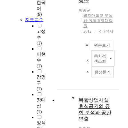
방안
한국
은
o
어
예
박종군
r
(9)
전
명지대학교 부동
i
지도교수
같
산·유통경영대학
n
지
원
g
고성
2012
국내석사
않
C
수
고
o
(1)
그
m
원문보기
리
m
이현
스
목차검
e
철
수
,
색조회
r
도
(1)
스
c
역
페
음성듣기
i
은
강명
인
a
철
구
등
l
도
(1)
유
L
수
럽
a
송
7
복합상업시설
장대
국
n
기
섭
휴식공간의 유
가
d
능
(1)
의
희 분석과 공간
P
과
위
연출
r
교
정석
기
i
통