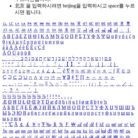
北京 을 입력하시려면
beijing
을 입력하시고 space를 누르
시면 됩니다.
ㅥ
ㅦ
ㅧ
ㅨ
ㅩ
ㅪ
ㅫ
ㅬ
ㅭ
ㅮ
ㅯ
ㅰ
ㅱ
ㅲ
ㅳ
ㅴ
ㅵ
ㅶ
ㅷ
ㅸ
ㅹ
ㅺ
ㅻ
ㅼ
ㅽ
ㅾ
ㅿ
ㆀ
ㆁ
ㆂ
ㆃ
ㆄ
ㆅ
ㆆ
ㆇ
ㆈ
ㆉ
ㆊ
ㆋ
ㆌ
ㆍ
ㆎ
Α
Β
Γ
Δ
Ε
Ζ
Η
Θ
Ι
Κ
Λ
Μ
Ν
Ξ
Ο
Π
Ρ
Σ
Τ
Υ
Φ
Χ
Ψ
Ω
α
β
γ
δ
ε
ζ
η
θ
ι
κ
λ
μ
ν
ξ
ο
π
ρ
σ
τ
υ
φ
χ
ψ
ω
á
à
Á
À
é
è
É
È
ç
Ç
ê
Ä
Ö
Ü
ä
ö
ü
ß
ְ
ֳ
ֲ
ֱ
ָ
ַ
ֵ
ֶ
ִ
ֹ
ּ
ֻ
ׂ
ׁ
ּ
ב
ה
נ
מ
צ
ת
ץ
ש
ד
ג
כ
ע
י
ח
ל
ך
ף
ק
ר
א
ט
ו
ן
ם
פ
‘
’
“
”
〔
〕
〈
〉
「
」
『
』
【
】
＂
（
）
［
］
｛
｝
±
×
÷
≠
≤
≥
∞
∴
♂
♀
∠
⊥
⌒
∂
∇
≡
≒
≪
≫
√
∽
∝
∵
∫
∬
∈
∋
⊆
⊇
⊂
⊃
∪
∩
∧
∨
￢
⇒
⇔
∀
∃
∮
∑
∏
＋
－
＜
＝
＞
、
。
·
‥
…
¨
〃
―
∥
＼
∼
´
～
ˇ
˘
˝
˚
˙
¸
˛
¡
¿
ː
！
＇
，
．
／
：
；
？
＾
＿
｀
｜
½
⅓
⅔
¼
¾
⅛
⅜
⅝
⅞
¹
²
³
⁴
ⁿ
₁
₂
₃
₄
Æ
Ð
Ħ
Ĳ
Ł
Ø
Œ
Þ
Ŧ
Ŋ
æ
đ
ð
ħ
ı
ĳ
ĸ
ŀ
ł
ø
œ
ß
þ
ŧ
ŋ
ŉ
А
Б
В
Г
Д
Е
Ё
Ж
З
И
Й
К
Л
М
Н
О
П
Р
С
Т
У
Ф
Х
Ц
Ч
Ш
Щ
Ъ
Ы
Ь
Э
Ю
Я
а
б
в
г
д
е
ё
ж
з
и
й
к
л
м
н
о
п
р
с
т
у
ф
х
ц
ч
ш
щ
ъ
ы
ь
э
ю
я
′
″
℃
Å
￠
￡
￥
¤
℉
‰
＄
％
Ｆ
￦
㎕
㎖
㎗
ℓ
㎘
㏄
㎣
㎤
㎥
㎦
㎙
㎚
㎛
㎜
㎝
㎞
㎟
㎠
㎡
㎢
㏊
㎍
㎎
㎏
㏏
㎈
㎉
㏈
㎧
㎨
㎰
㎱
㎲
㎳
㎴
㎵
㎶
㎷
㎸
㎹
㎀
㎁
㎂
㎃
㎄
㎺
㎻
㎽
㎾
㎿
㎐
㎑