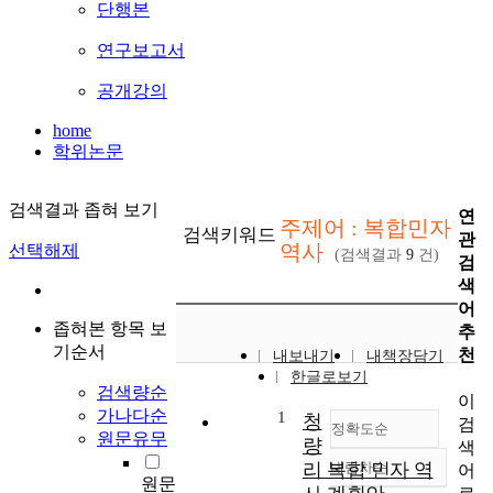
단행본
연구보고서
공개강의
home
학위논문
검색결과 좁혀 보기
연
주제어 : 복합민자
검색키워드
관
역사
선택해제
(검색결과
9
건)
검
색
어
좁혀본 항목 보
추
기순서
천
내보내기
내책장담기
한글로보기
검색량순
이
가나다순
1
청
검
정확도순
원문유무
량
색
리 복합 민자 역
내림차순
어
정확도
원문