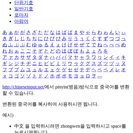
단위기호
일반기호
로마자
아랍어
あ
ぁ
か
が
さ
ざ
た
だ
な
は
ば
ぱ
ま
や
ゃ
ら
わ
ゎ
ん
い
ぃ
き
ぎ
し
じ
ち
ぢ
に
ひ
び
ぴ
み
り
う
ぅ
く
ぐ
す
ず
つ
づ
っ
ぬ
ふ
ぶ
ぷ
む
ゆ
ゅ
る
え
ぇ
け
げ
せ
ぜ
て
で
ね
へ
べ
ぺ
め
れ
お
ぉ
こ
ご
そ
ぞ
と
ど
の
ほ
ぼ
ぽ
も
よ
ょ
ろ
を
ア
ァ
カ
サ
ザ
タ
ダ
ナ
ハ
バ
パ
マ
ヤ
ャ
ラ
ワ
ヮ
ン
イ
ィ
キ
ギ
シ
ジ
チ
ヂ
ニ
ヒ
ビ
ピ
ミ
リ
ウ
ゥ
ク
グ
ス
ズ
ツ
ヅ
ッ
ヌ
フ
ブ
プ
ム
ユ
ュ
ル
エ
ェ
ケ
ゲ
セ
ゼ
テ
デ
ヘ
ベ
ペ
メ
レ
オ
ォ
コ
ゴ
ソ
ゾ
ト
ド
ノ
ホ
ボ
ポ
モ
ヨ
ョ
ロ
ヲ
―
http://chineseinput.net/
에서 pinyin(병음)방식으로 중국어를 변환
할 수 있습니다.
변환된 중국어를 복사하여 사용하시면 됩니다.
예시)
中文 을 입력하시려면
zhongwen
을 입력하시고 space를
누르시면됩니다.