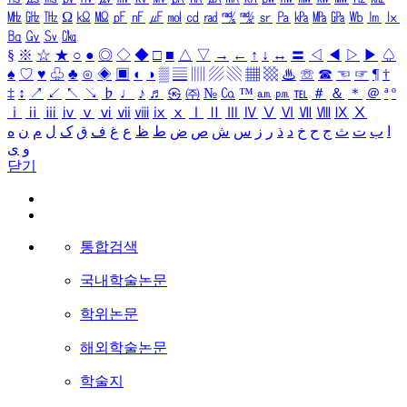
㎒
㎓
㎔
Ω
㏀
㏁
㎊
㎋
㎌
㏖
㏅
㎭
㎮
㎯
㏛
㎩
㎪
㎫
㎬
㏝
㏐
㏓
㏃
㏉
㏜
㏆
§
※
☆
★
○
●
◎
◇
◆
□
■
△
▽
→
←
↑
↓
↔
〓
◁
◀
▷
▶
♤
♠
♡
♥
♧
♣
⊙
◈
▣
◐
◑
▒
▤
▥
▨
▧
▦
▩
♨
☏
☎
☜
☞
¶
†
‡
↕
↗
↙
↖
↘
♭
♩
♪
♬
㉿
㈜
№
㏇
™
㏂
㏘
℡
＃
＆
＊
＠
ª
º
ⅰ
ⅱ
ⅲ
ⅳ
ⅴ
ⅵ
ⅶ
ⅷ
ⅸ
ⅹ
Ⅰ
Ⅱ
Ⅲ
Ⅳ
Ⅴ
Ⅵ
Ⅶ
Ⅷ
Ⅸ
Ⅹ
ا
ب
ت
ث
ج
ح
خ
د
ذ
ر
ز
س
ش
ص
ض
ط
ظ
ع
غ
ف
ق
ک
ل
م
ن
ه
و
ی
닫기
통합검색
국내학술논문
학위논문
해외학술논문
학술지