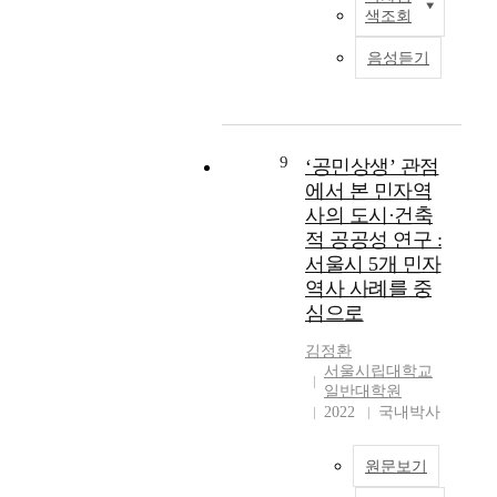
p
L
로
들
색조회
l
a
서
은
e
n
도
음성듣기
이
x
d
시
전
S
u
발
에
t
s
전
우
a
e
의
리
t
d
9
중
‘공민상생’ 관점
가
i
i
추
에서 본 민자역
경
o
f
기
사의 도시·건축
험
n
f
능
적 공공성 연구 :
해
.
e
을
보
서울시 5개 민자
R
r
담
지
역사 사례를 중
e
e
당
못
심으로
c
n
하
한
e
t
고
새
김정환
n
i
있
로
서울시립대학교
t
a
다
일반대학원
운
l
t
.
2022
국내박사
상
y
i
그
황
,
o
러
이
원문보기
s
n
나
다
e
w
그