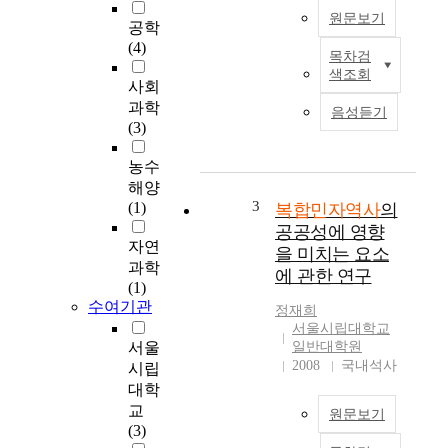
원문보기
공학
(4)
목차검
T
색조회
h
사회
i
과학
음성듣기
s
(3)
r
e
농수
s
해양
e
3
(1)
복합민자역사
의
a
공공성에 영향
r
자연
을 미치는 요소
c
과학
에 관한 연구
h
(1)
i
수여기관
정재희
s
서울시립대학교
a
서울
일반대학원
b
2008
국내석사
시립
o
대학
u
교
원문보기
t
(3)
t