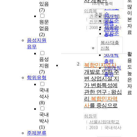
사 계획안
로
순
있음
10개씩 출력
내림차순
많
인기도
(7)
이종복
이
순
조회
10개씩
건국대학교 건축
본
연도순
원문
전문대학원
출력
자
제목순
2008
국내석사
없음
20개씩
료
저자순
(2)
출력
발행기
음성지원
30개씩
복사/대출
관순
유무
신청
출력
활
50개씩
음성
용
출력
2
복합민자역사
지원
도
100개씩
개발로 인한 주
(7)
높
출력
학위유형
변 상업시설 지
은
가 변화특성에
자
국내
관한 연구 : 왕십
료
석사
리
복합민자역
(8)
사
를 중심으로
국내
허창무
박사
서울시립대학교
(1)
2010
국내석사
주제분류