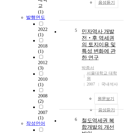
s
음성듣기
조
교
t
가
(1)
i
발행연도
바
c
뀌
s
2022
고
5
민자역사 개발
o
(1)
인
전‧후 역세권
f
구
a
의 토지이용 및
2018
는
C
특성 변화에 관
(1)
감
h
한 연구
소
a
2012
세
n
(3)
박종서
로
g
서울대학교 대학
돌
원
2010
e
아
(1)
2007
국내석사
s
섰
o
으
2008
f
원문보기
며
(2)
N
부
e
음성듣기
2007
동
i
(1)
산
6
철도역세권 복
g
작성언어
시
합개발의 개선
h
장
b