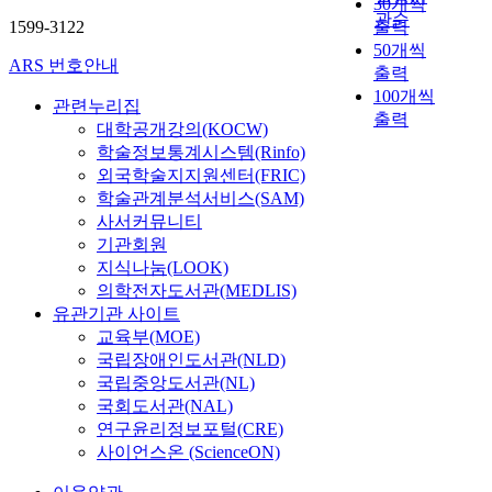
30개씩
o
t
교
관순
.
1599-3122
출력
u
h
통
과
50개씩
l
e
중
거
ARS 번호안내
출력
m
p
심
처
a
r
100개씩
의
관련누리집
럼
k
o
출력
도
대학공개강의(KOCW)
집
e
b
시
학술정보통계시스템(Rinfo)
값
a
l
개
상
외국학술지지원센터(FRIC)
p
e
발
승
학술관계분석서비스(SAM)
l
m
로
으
사서커뮤니티
a
o
인
로
기관회원
n
f
해
인
지식나눔(LOOK)
a
m
도
한
의학전자도서관(MEDLIS)
l
i
시
재
유관기관 사이트
a
x
가
테
교육부(MOE)
r
e
외
크
g
d
국립장애인도서관(NLD)
연
로
e
u
국립중앙도서관(NL)
적
부
-
s
국회도서관(NAL)
으
의
s
e
연구윤리정보포털(CRE)
로
축
c
o
확
사이언스온 (ScienceON)
적
a
f
대
을
l
l