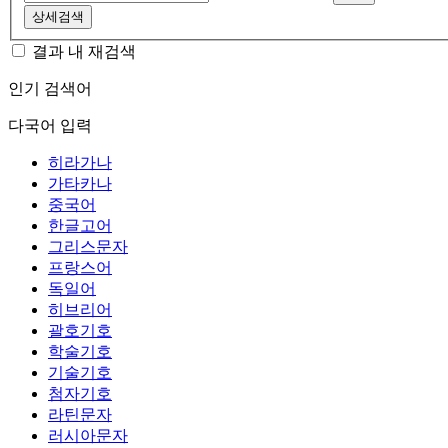
상세검색
결과 내 재검색
인기 검색어
다국어 입력
히라가나
가타카나
중국어
한글고어
그리스문자
프랑스어
독일어
히브리어
괄호기호
학술기호
기술기호
첨자기호
라틴문자
러시아문자