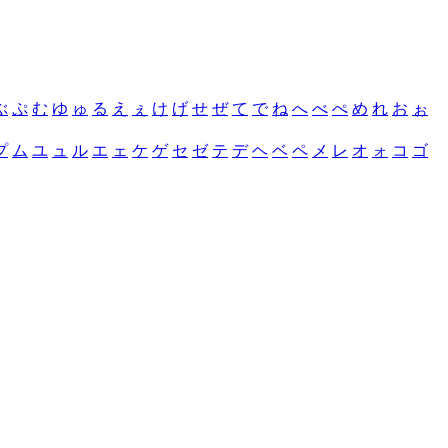
ぶ
ぷ
む
ゆ
ゅ
る
え
ぇ
け
げ
せ
ぜ
て
で
ね
へ
べ
ぺ
め
れ
お
ぉ
プ
ム
ユ
ュ
ル
エ
ェ
ケ
ゲ
セ
ゼ
テ
デ
ヘ
ベ
ペ
メ
レ
オ
ォ
コ
ゴ