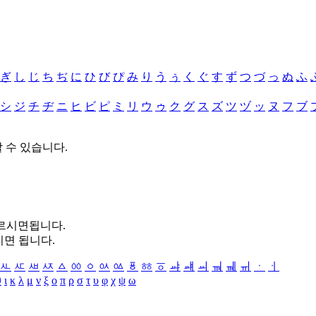
ぎ
し
じ
ち
ぢ
に
ひ
び
ぴ
み
り
う
ぅ
く
ぐ
す
ず
つ
づ
っ
ぬ
ふ
シ
ジ
チ
ヂ
ニ
ヒ
ビ
ピ
ミ
リ
ウ
ゥ
ク
グ
ス
ズ
ツ
ヅ
ッ
ヌ
フ
ブ
할 수 있습니다.
누르시면됩니다.
시면 됩니다.
ㅻ
ㅼ
ㅽ
ㅾ
ㅿ
ㆀ
ㆁ
ㆂ
ㆃ
ㆄ
ㆅ
ㆆ
ㆇ
ㆈ
ㆉ
ㆊ
ㆋ
ㆌ
ㆍ
ㆎ
θ
ι
κ
λ
μ
ν
ξ
ο
π
ρ
σ
τ
υ
φ
χ
ψ
ω