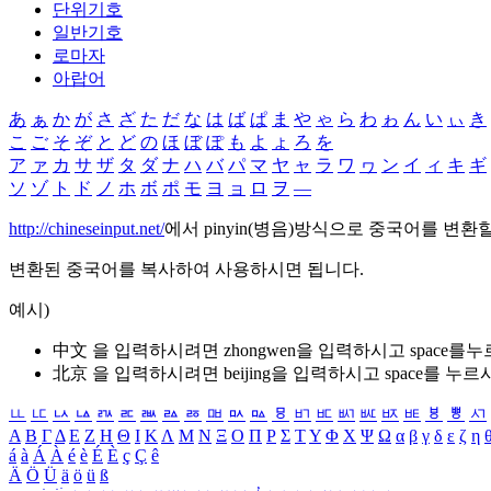
단위기호
일반기호
로마자
아랍어
あ
ぁ
か
が
さ
ざ
た
だ
な
は
ば
ぱ
ま
や
ゃ
ら
わ
ゎ
ん
い
ぃ
き
こ
ご
そ
ぞ
と
ど
の
ほ
ぼ
ぽ
も
よ
ょ
ろ
を
ア
ァ
カ
サ
ザ
タ
ダ
ナ
ハ
バ
パ
マ
ヤ
ャ
ラ
ワ
ヮ
ン
イ
ィ
キ
ギ
ソ
ゾ
ト
ド
ノ
ホ
ボ
ポ
モ
ヨ
ョ
ロ
ヲ
―
http://chineseinput.net/
에서 pinyin(병음)방식으로 중국어를 변환
변환된 중국어를 복사하여 사용하시면 됩니다.
예시)
中文 을 입력하시려면
zhongwen
을 입력하시고 space를
北京 을 입력하시려면
beijing
을 입력하시고 space를 누르
ㅥ
ㅦ
ㅧ
ㅨ
ㅩ
ㅪ
ㅫ
ㅬ
ㅭ
ㅮ
ㅯ
ㅰ
ㅱ
ㅲ
ㅳ
ㅴ
ㅵ
ㅶ
ㅷ
ㅸ
ㅹ
ㅺ
Α
Β
Γ
Δ
Ε
Ζ
Η
Θ
Ι
Κ
Λ
Μ
Ν
Ξ
Ο
Π
Ρ
Σ
Τ
Υ
Φ
Χ
Ψ
Ω
α
β
γ
δ
ε
ζ
η
á
à
Á
À
é
è
É
È
ç
Ç
ê
Ä
Ö
Ü
ä
ö
ü
ß