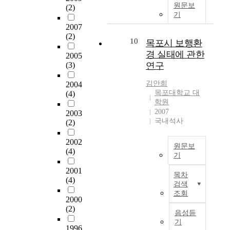
등
원문보
매
으
(2)
여
람
기
의
가
로
겨
들
오
2007
한
기
졌
간
(2)
감
지
능
던
의
10
목포시 보행환
으
역
할
자
커
경 실태에 관한
2005
로
에
수
가
뮤
(3)
연구
체
서
있
용
니
험
가
는
승
케
김안희
2004
하
능
잠
용
이
목포대학교 대
(4)
게
한
재
차
션
학원
되
시
력
가
2007
이
2003
며
스
도
필
국내석사
(2)
일
비
템
가
수
어
로
을
지
품
2002
남
원문보
소
바
고
(4)
으
으
기
그
탕
있
로
로
<
하
2001
으
다
인
써
목차
국
(4)
나
로
.
식
공
검색
문
의
현
하
되
조회
공
2000
초
장
대
지
었
성
(2)
록
소
식
만
음성듣
으
이
>
,
백
우
기
며
획
1996
지