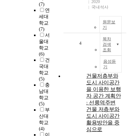
2020
(7)
가
국내석사
연
지
세대
무
원문보
학교
동
기
(7)
력
서
이
목차
울대
동
4
검색
학교
의
조회
(6)
수
건
단
음성듣
국대
이
기
있
학교
건물저층부와
지
(5)
도시 사이공간
만
충
을 이용한 보행
걷
남대
자 공간 계획안
기
학교
: 선릉역주변
는
(5)
건물 저층부와
인
부
간
도시 사이공간
산대
이
활용방안을 중
학교
동
(4)
심으로
의
이