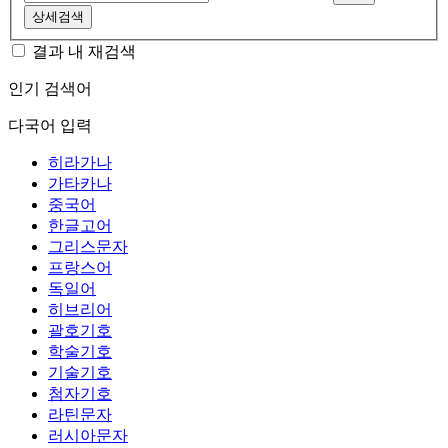
상세검색
결과 내 재검색
인기 검색어
다국어 입력
히라가나
가타카나
중국어
한글고어
그리스문자
프랑스어
독일어
히브리어
괄호기호
학술기호
기술기호
첨자기호
라틴문자
러시아문자