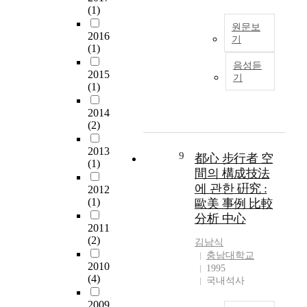
에
(1)
는
다
개
는
지
원문보
.
는
물
2016
기
형
특
도
리
(1)
의
히
로
1
적
음성듣
고
전
에
9
으
2015
기
저
통
면
8
(1)
로
변
적
해
0
사
화
으
있
년
2014
람
를
로
다
(2)
대
들
청
동
는
초
이
각
2013
대
특
까
장
9
都心 步行者 空
(1)
,
문
성
지
소
間의 構成技法
후
지
때
만
를
에 관한 硏究 :
2012
각
역
문
하
공
(1)
歐美 事例 比較
,
은
에
더
유
分析 中心
평
기
중
라
하
2011
형
획
요
고
고
(2)
김남식
감
-
한
사
이
충남대학교
각
생
가
치
를
2010
1995
,
산
로
품
(4)
통
국내석사
촉
-
공
으
해
각
판
간
로
2009
사