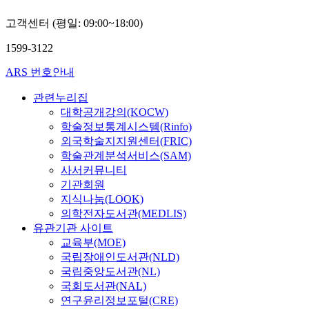
기
고
대
간
분
을
에
있
의
은
되
고객센터 (평일: 09:00~18:00)
갖
급
는
새
자
어
기
급
것
로
동
1599-3122
있
시
하
이
운
차
었
작
게
ARS 번호안내
사
계
위
다
하
되
실
획
주
.
고
관련누리집
는
이
방
의
이
있
대학공개강의(KOCW)
게
다
향
공
에
으
현
학술정보통계시스템(Rinfo)
.
을
간
반
며
실
외국학술지지원센터(FRIC)
소
모
으
해
,
이
매
색
학술관계분석서비스(SAM)
로
현
교
다
상
하
사서커뮤니티
변
대
통
.
권
고
기관회원
모
사
에
'
의
자
되
지식나눔(LOOK)
회
대
그
대
한
었
의학전자도서관(MEDLIS)
는
한
곳
형
다
다
유관기관 사이트
기
새
'
소
.
.
술
교육부(MOE)
로
에
핑
이
대
의
국립장애인도서관(NLD)
운
사
몰
를
부
발
국립중앙도서관(NL)
자
는
들
통
분
달
국회도서관(NAL)
각
사
은
해
의
로
연구윤리정보포털(CRE)
으
람
자
가
선