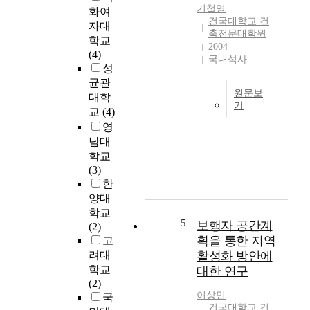
최
기철영
화여
소
건국대학교 건
자대
축전문대학원
단
학교
2004
위
(4)
국내석사
로
성
서
균관
,
원문보
대학
보
기
교
(4)
행
건
영
자
축
남대
는
은
학교
오
주
(3)
브
어
한
제
진
양대
와
사
학교
같
회
5
보행자 공간계
(2)
은
가
획을 통한 지역
고
점
건
려대
활성화 방안에
적
축
학교
대한 연구
인
을
(2)
경
통
이상민
국
관
해
건국대학교 건