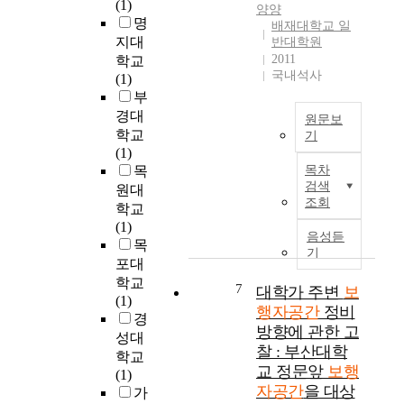
서
(1)
양양
선
인
건
명
배재대학교 일
상
간
축
지대
반대학원
에
의
은
2011
학교
서
행
사
국내석사
(1)
마
태
용
부
치
를
자
경대
원문보
영
포
인
학교
기
화
함
사
(1)
와
한
완
람
목
목차
같
도
충
의
검색
원대
은
시
녹
삶
조회
학교
이
문
지
을
(1)
미
화
대
수
음성듣
목
지
유
는
기
용
포대
의
산
도
하
학교
흐
이
로
7
대학가 주변
보
며
(1)
름
이
의
영
행자공간
정비
경
을
어
소
위
방향에 관한 고
성대
체
지
음
하
찰 : 부산대학
험
학교
고
,
는
교 정문앞
보행
하
(1)
있
매
터
자공간
을 대상
게
가
으
연
로