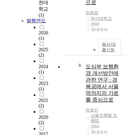
으로
된
천대
며
등
서
다
,
을
학교
그
임종걸
.
현
차
(1)
기
부산대학교
걷
발행연도
재
단
본
2000
기
는
하
적
국내석사
라
2026
소
기
인
(1)
는
비
위
역
서
복사/대
를
한
할
2025
출신청
사
중
것
수
(2)
적
심
이
행
이
으
지
할
8
도심부 보행환
2024
며
로
만
틀
(1)
경 개선방안에
선
한
녹
을
관한 연구 : 경
적
거
지
제
2023
복궁에서 서울
인
대
로
(1)
공
이
역까지의 가로
상
구
해
동
권
성
를 중심으로
2021
야
을
이
되
(2)
한
정호진
통
형
어
다
서울大學校 大
해
2020
성
있
.
學院
(2)
보
되
고
근
2004
행
어
또
대
국내석사
2017
자
있
대