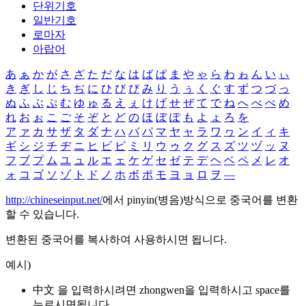
단위기호
일반기호
로마자
아랍어
あ
ぁ
か
が
さ
ざ
た
だ
な
は
ば
ぱ
ま
や
ゃ
ら
わ
ゎ
ん
い
ぃ
き
ぎ
し
じ
ち
ぢ
に
ひ
び
ぴ
み
り
う
ぅ
く
ぐ
す
ず
つ
づ
っ
ぬ
ふ
ぶ
ぷ
む
ゆ
ゅ
る
え
ぇ
け
げ
せ
ぜ
て
で
ね
へ
べ
ぺ
め
れ
お
ぉ
こ
ご
そ
ぞ
と
ど
の
ほ
ぼ
ぽ
も
よ
ょ
ろ
を
ア
ァ
カ
サ
ザ
タ
ダ
ナ
ハ
バ
パ
マ
ヤ
ャ
ラ
ワ
ヮ
ン
イ
ィ
キ
ギ
シ
ジ
チ
ヂ
ニ
ヒ
ビ
ピ
ミ
リ
ウ
ゥ
ク
グ
ス
ズ
ツ
ヅ
ッ
ヌ
フ
ブ
プ
ム
ユ
ュ
ル
エ
ェ
ケ
ゲ
セ
ゼ
テ
デ
ヘ
ベ
ペ
メ
レ
オ
ォ
コ
ゴ
ソ
ゾ
ト
ド
ノ
ホ
ボ
ポ
モ
ヨ
ョ
ロ
ヲ
―
http://chineseinput.net/
에서 pinyin(병음)방식으로 중국어를 변환
할 수 있습니다.
변환된 중국어를 복사하여 사용하시면 됩니다.
예시)
中文 을 입력하시려면
zhongwen
을 입력하시고 space를
누르시면됩니다.