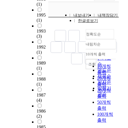
나
화
리
,
득
(1)
난
아
점
주
이
된
3
가
형
변
와
다
1995
내보내기
내책장담기
0
그
식
의
함
(1)
고
한글로보기
여
지
을
완
께
믿
년
역
채
충
소
1993
었
정확도순
간
에
택
녹
(3)
통
다
우
대
하
지
난
.
내림차순
리
정확도
한
1992
여
들
,
따
나
(1)
순
주
내
은
주
10개씩 출력
라
내림차순
라
관
인기도
부
대
차
서
1989
는
적
순
공
개
조회
난
건
10개씩
(1)
급
인
간
형
연도순
,
축
출력
속
접
은
식
제목순
교
은
20개씩
1988
한
점
재
적
저자순
통
공
(1)
출력
경
을
래
인
사
발행기
공
30개씩
제
체
시
식
고
관순
성
1987
출력
성
화
장
재
등
(4)
을
50개씩
장
한
특
와
이
제
출력
으
다
유
관
교
1986
공
100개씩
로
.
의
리
(2)
통
하
출력
경
설
구
소
문
기
제
계
1985
성
홀
제