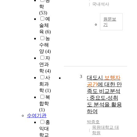
공
국내석사
학
(53)
예
원문보
기
술체
육
(6)
걷
농
기
수해
는
이
양
(4)
동
자
상
연과
의
학
(4)
시
3
대도시
보행자
사
점
회과
공간
에 대한 만
변
학
(1)
족도 비교분석
화
복
: 중요도-성취
를
합학
도 분석을 활용
낳
(1)
하여
는
수여기관
다
홍
박종호
.
목원대학교 대
익대
여
학원
학교
러