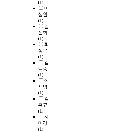
왔
혹
(1)
있
본
급
있
다
은
이
다
연
확
도
.
점
상원
.
구
충
록
그
)
(1)
동
는
,
공
결
으
김
대
완
주
적
과
로
문
충
진희
차
인
양
파
시
녹
(1)
공
영
적
악
장
지
최
간
역
성
하
의
대
정우
확
을
장
여
성
가
(1)
대
설
으
분
공
가
김
,
정
로
절
에
지
낙중
지
하
인
된
는
고
(1)
하
였
해
동
저
있
이
철
고
도
선
가
는
건
시영
또
시
과
및
이
설
(1)
한
공
인
우
러
등
김
개
간
위
수
한
의
홍규
인
은
적
한
현
방
(1)
에
자
인
디
실
식
하
게
동
프
자
적
이
미경
만
차
로
인
문
주
(1)
속
위
그
과
제