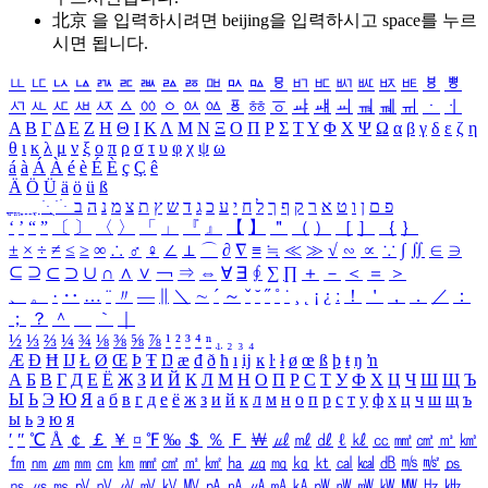
北京 을 입력하시려면
beijing
을 입력하시고 space를 누르
시면 됩니다.
ㅥ
ㅦ
ㅧ
ㅨ
ㅩ
ㅪ
ㅫ
ㅬ
ㅭ
ㅮ
ㅯ
ㅰ
ㅱ
ㅲ
ㅳ
ㅴ
ㅵ
ㅶ
ㅷ
ㅸ
ㅹ
ㅺ
ㅻ
ㅼ
ㅽ
ㅾ
ㅿ
ㆀ
ㆁ
ㆂ
ㆃ
ㆄ
ㆅ
ㆆ
ㆇ
ㆈ
ㆉ
ㆊ
ㆋ
ㆌ
ㆍ
ㆎ
Α
Β
Γ
Δ
Ε
Ζ
Η
Θ
Ι
Κ
Λ
Μ
Ν
Ξ
Ο
Π
Ρ
Σ
Τ
Υ
Φ
Χ
Ψ
Ω
α
β
γ
δ
ε
ζ
η
θ
ι
κ
λ
μ
ν
ξ
ο
π
ρ
σ
τ
υ
φ
χ
ψ
ω
á
à
Á
À
é
è
É
È
ç
Ç
ê
Ä
Ö
Ü
ä
ö
ü
ß
ְ
ֳ
ֲ
ֱ
ָ
ַ
ֵ
ֶ
ִ
ֹ
ּ
ֻ
ׂ
ׁ
ּ
ב
ה
נ
מ
צ
ת
ץ
ש
ד
ג
כ
ע
י
ח
ל
ך
ף
ק
ר
א
ט
ו
ן
ם
פ
‘
’
“
”
〔
〕
〈
〉
「
」
『
』
【
】
＂
（
）
［
］
｛
｝
±
×
÷
≠
≤
≥
∞
∴
♂
♀
∠
⊥
⌒
∂
∇
≡
≒
≪
≫
√
∽
∝
∵
∫
∬
∈
∋
⊆
⊇
⊂
⊃
∪
∩
∧
∨
￢
⇒
⇔
∀
∃
∮
∑
∏
＋
－
＜
＝
＞
、
。
·
‥
…
¨
〃
―
∥
＼
∼
´
～
ˇ
˘
˝
˚
˙
¸
˛
¡
¿
ː
！
＇
，
．
／
：
；
？
＾
＿
｀
｜
½
⅓
⅔
¼
¾
⅛
⅜
⅝
⅞
¹
²
³
⁴
ⁿ
₁
₂
₃
₄
Æ
Ð
Ħ
Ĳ
Ł
Ø
Œ
Þ
Ŧ
Ŋ
æ
đ
ð
ħ
ı
ĳ
ĸ
ŀ
ł
ø
œ
ß
þ
ŧ
ŋ
ŉ
А
Б
В
Г
Д
Е
Ё
Ж
З
И
Й
К
Л
М
Н
О
П
Р
С
Т
У
Ф
Х
Ц
Ч
Ш
Щ
Ъ
Ы
Ь
Э
Ю
Я
а
б
в
г
д
е
ё
ж
з
и
й
к
л
м
н
о
п
р
с
т
у
ф
х
ц
ч
ш
щ
ъ
ы
ь
э
ю
я
′
″
℃
Å
￠
￡
￥
¤
℉
‰
＄
％
Ｆ
￦
㎕
㎖
㎗
ℓ
㎘
㏄
㎣
㎤
㎥
㎦
㎙
㎚
㎛
㎜
㎝
㎞
㎟
㎠
㎡
㎢
㏊
㎍
㎎
㎏
㏏
㎈
㎉
㏈
㎧
㎨
㎰
㎱
㎲
㎳
㎴
㎵
㎶
㎷
㎸
㎹
㎀
㎁
㎂
㎃
㎄
㎺
㎻
㎽
㎾
㎿
㎐
㎑