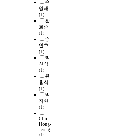
로
손
한
주
래
품
를
사
행
영태
의
밍
질
극
용
위
(1)
공
의
을
복
되
가
황
간
설
바
하
었
일
희준
으
계
탕
기
다
어
(1)
로
방
으
위
.
나
송
변
식
로
해
어
는
인호
모
에
하
대
느
사
(1)
되
따
지
전
새
적
박
었
른
만
광
도
인
신석
고
공
그
역
로
영
(1)
현
간
장
시
는
역
윤
재
에
소
서
자
과
홍식
교
서
와
구
동
나
(1)
통
의
공
계
차
와
박
문
걷
간
룡
가
타
지현
제
기
즉
로
통
자
(1)
로
는
,
변
행
와
인
이
그
완
하
의
Cho
해
동
곳
충
기
관
Hong-
도
에
에
녹
위
Jeong
계
시
따
서
지
한
(1)
를