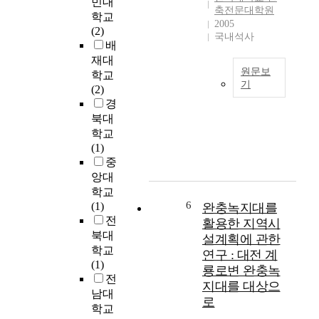
민대
을
무
축전문대학원
벗
학교
엇
2005
어
(2)
을
국내석사
나
배
기
무
재대
대
원문보
의
학교
할
기
식
(2)
수
적
한
경
있
이
글
북대
을
며
초
학교
것
영
록
(1)
인
감
:
중
가
을
동
앙대
에
자
대
학교
대
극
문
6
(1)
완충녹지대를
해
하
지
전
법
활용한 지역시
는
역
북대
칙
설계획에 관한
시
은
들
학교
연구 : 대전 계
퀀
역
의
(1)
룡로변 완충녹
스
사
체
전
지대를 대상으
의
적
계
남대
로
연
으
에
학교
결
로