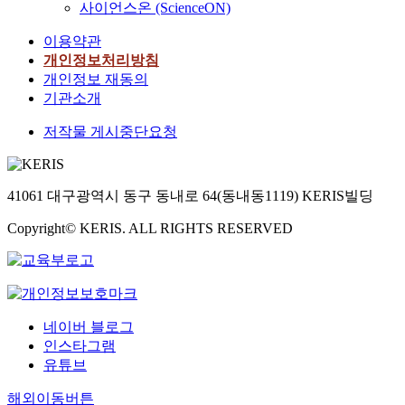
급
사이언스온 (ScienceON)
로
들
체
로
진
격
무
의
적
보
도
한
이용약관
공
요
인
행
시
변
개인정보처리방침
해
구
다
자
들
화
개인정보 재동의
교
는
양
공
은
를
기관소개
통
이
한
간
산
겪
수
제
이
계
업
고
저작물 게시중단요청
단
객
벤
획
화
있
인
관
트
에
경
으
보
적
를
적
향
며
행
인
41061 대구광역시 동구 동내로 64(동내동1119) KERIS빌딩
개
용
과
,
과
기
최
할
도
새
Copyright© KERIS. ALL RIGHTS RESERVED
자
준
함
수
시
롭
전
에
으
있
환
게
거
맞
로
는
경
등
를
춘
서
새
의
장
중
인
‘
로
질
한
요
위
입
운
악
네이버 블로그
사
한
적
는
완
화
인스타그램
이
교
인
것
충
에
버
유튜브
통
포
’
녹
대
공
수
장
과
지
한
해외이동버튼
간