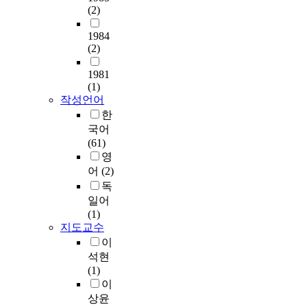
위
발
(2)
대
방
로
로
하
전
상
식
생
제
여
1984
의
지
을
활
기
사
(2)
질
를
적
가
되
람
적
사
층
로
었
들
1981
측
건
시
공
다
간
(1)
면
이
키
간
.
의
작성언어
을
일
는
으
이
물
한
도
어
수
로
를
리
국어
외
나
직
기
위
적
(61)
시
는
공
능
한
인
영
한
면
간
하
해
만
어
(2)
채
(
활
지
결
남
독
양
혹
용
못
방
이
일어
적
은
방
하
안
나
(1)
성
장
식
는
으
관
지도교수
장
)
으
경
로
계
만
이
이
로
우
주
가
을
석현
아
형
가
로
형
추
(1)
닌
성
많
도
성
구
이
선
되
다
로
될
해
(
상윤
어
.
공
수