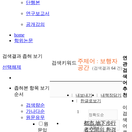
단행본
연구보고서
공개강의
home
학위논문
검색결과 좁혀 보기
연
주제어 : 보행자
검색키워드
관
공간
선택해제
(검색결과
64
건)
검
색
어
좁혀본 항목 보기
추
순서
천
내보내기
내책장담기
한글로보기
검색량순
이
가나다순
1
검
정확도순
원문유무
색
都市 地下步行
원
내림차순
어
정확도
者空間의 환경
문있