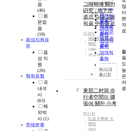
로
순
그래픽에 關한
10개씩 출력
음
내림차순
많
인기도
(46)
硏究 : 地下步
이
순
조회
10개씩
원
道의 수퍼그래
본
연도순
출력
문없
픽을 中心으로
자
제목순
20개씩
음
료
저자순
이경아
(18)
출력
발행기
漢陽大學校 大
음성지원유
30개씩
學院
관순
무
출력
1986
활
음
50개씩
국내석사
용
성 지
출력
도
원
100개씩
복사/대
높
(26)
출력
출신청
학위유형
은
자
국
료
내석
2
東部二村洞 步
사
行者空間의 擴
(63)
張에 關한 小考
해
외박
한신정
사
(1)
弘益大學校 大
學院
주제분류
2003