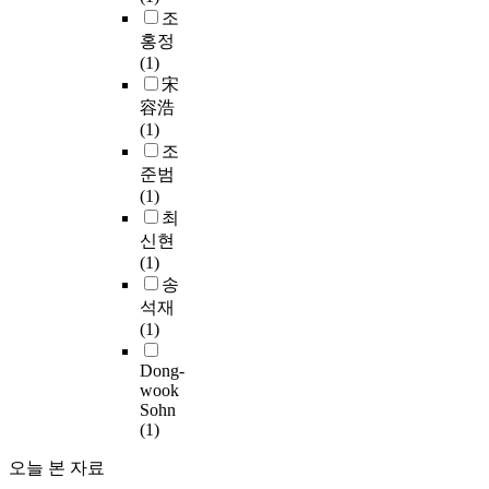
의
라
발
대
공
조
바
질
수
생
를
간
홍정
탕
은
반
되
대
이
(1)
으
악
되
어
상
라
宋
로
화
는
지
으
는
容浩
한
되
정
는
로
생
(1)
행
고
신
판
가
각
조
위
있
적
매
로
이
가
준범
다
인
행
활
보
일
(1)
.
활
위
성
편
어
최
최
보
와
화
화
나
신현
근
는
분
에
되
는
(1)
도
커
위
기
었
공
송
시
녕
기
여
으
적
석재
는
보
도
할
며
인
(1)
‘
행
중
수
,
영
삶
안
요
있
우
역
Dong-
의
전
한
는
리
wook
이
질
에
역
완
Sohn
의
명
’
신
할
충
(1)
도
확
에
경
을
녹
시
히
오늘 본 자료
관
쓰
하
지
공
구
심