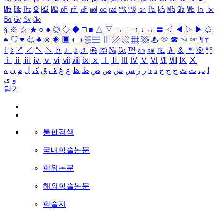
㎒
㎓
㎔
Ω
㏀
㏁
㎊
㎋
㎌
㏖
㏅
㎭
㎮
㎯
㏛
㎩
㎪
㎫
㎬
㏝
㏐
㏓
㏃
㏉
㏜
㏆
§
※
☆
★
○
●
◎
◇
◆
□
■
△
▽
→
←
↑
↓
↔
〓
◁
◀
▷
▶
♤
♠
♡
♥
♧
♣
⊙
◈
▣
◐
◑
▒
▤
▥
▨
▧
▦
▩
♨
☏
☎
☜
☞
¶
†
‡
↕
↗
↙
↖
↘
♭
♩
♪
♬
㉿
㈜
№
㏇
™
㏂
㏘
℡
＃
＆
＊
＠
ª
º
ⅰ
ⅱ
ⅲ
ⅳ
ⅴ
ⅵ
ⅶ
ⅷ
ⅸ
ⅹ
Ⅰ
Ⅱ
Ⅲ
Ⅳ
Ⅴ
Ⅵ
Ⅶ
Ⅷ
Ⅸ
Ⅹ
ا
ب
ت
ث
ج
ح
خ
د
ذ
ر
ز
س
ش
ص
ض
ط
ظ
ع
غ
ف
ق
ک
ل
م
ن
ه
و
ی
닫기
통합검색
국내학술논문
학위논문
해외학술논문
학술지