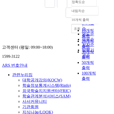
정확도순
내림차순
정확도
순
10개씩 출력
내림차순
인기도
순
조회
10개씩
연도순
출력
제목순
20개씩
저자순
출력
고객센터 (평일: 09:00~18:00)
발행기
30개씩
관순
1599-3122
출력
50개씩
ARS 번호안내
출력
100개씩
관련누리집
출력
대학공개강의(KOCW)
학술정보통계시스템(Rinfo)
외국학술지지원센터(FRIC)
학술관계분석서비스(SAM)
사서커뮤니티
기관회원
지식나눔(LOOK)