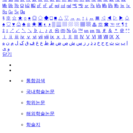
㎒
㎓
㎔
Ω
㏀
㏁
㎊
㎋
㎌
㏖
㏅
㎭
㎮
㎯
㏛
㎩
㎪
㎫
㎬
㏝
㏐
㏓
㏃
㏉
㏜
㏆
§
※
☆
★
○
●
◎
◇
◆
□
■
△
▽
→
←
↑
↓
↔
〓
◁
◀
▷
▶
♤
♠
♡
♥
♧
♣
⊙
◈
▣
◐
◑
▒
▤
▥
▨
▧
▦
▩
♨
☏
☎
☜
☞
¶
†
‡
↕
↗
↙
↖
↘
♭
♩
♪
♬
㉿
㈜
№
㏇
™
㏂
㏘
℡
＃
＆
＊
＠
ª
º
ⅰ
ⅱ
ⅲ
ⅳ
ⅴ
ⅵ
ⅶ
ⅷ
ⅸ
ⅹ
Ⅰ
Ⅱ
Ⅲ
Ⅳ
Ⅴ
Ⅵ
Ⅶ
Ⅷ
Ⅸ
Ⅹ
ا
ب
ت
ث
ج
ح
خ
د
ذ
ر
ز
س
ش
ص
ض
ط
ظ
ع
غ
ف
ق
ک
ل
م
ن
ه
و
ی
닫기
통합검색
국내학술논문
학위논문
해외학술논문
학술지