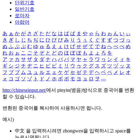
단위기호
일반기호
로마자
아랍어
あ
ぁ
か
が
さ
ざ
た
だ
な
は
ば
ぱ
ま
や
ゃ
ら
わ
ゎ
ん
い
ぃ
き
ぎ
し
じ
ち
ぢ
に
ひ
び
ぴ
み
り
う
ぅ
く
ぐ
す
ず
つ
づ
っ
ぬ
ふ
ぶ
ぷ
む
ゆ
ゅ
る
え
ぇ
け
げ
せ
ぜ
て
で
ね
へ
べ
ぺ
め
れ
お
ぉ
こ
ご
そ
ぞ
と
ど
の
ほ
ぼ
ぽ
も
よ
ょ
ろ
を
ア
ァ
カ
サ
ザ
タ
ダ
ナ
ハ
バ
パ
マ
ヤ
ャ
ラ
ワ
ヮ
ン
イ
ィ
キ
ギ
シ
ジ
チ
ヂ
ニ
ヒ
ビ
ピ
ミ
リ
ウ
ゥ
ク
グ
ス
ズ
ツ
ヅ
ッ
ヌ
フ
ブ
プ
ム
ユ
ュ
ル
エ
ェ
ケ
ゲ
セ
ゼ
テ
デ
ヘ
ベ
ペ
メ
レ
オ
ォ
コ
ゴ
ソ
ゾ
ト
ド
ノ
ホ
ボ
ポ
モ
ヨ
ョ
ロ
ヲ
―
http://chineseinput.net/
에서 pinyin(병음)방식으로 중국어를 변환
할 수 있습니다.
변환된 중국어를 복사하여 사용하시면 됩니다.
예시)
中文 을 입력하시려면
zhongwen
을 입력하시고 space를
누르시면됩니다.