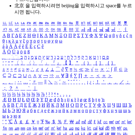
北京 을 입력하시려면
beijing
을 입력하시고 space를 누르
시면 됩니다.
ㅥ
ㅦ
ㅧ
ㅨ
ㅩ
ㅪ
ㅫ
ㅬ
ㅭ
ㅮ
ㅯ
ㅰ
ㅱ
ㅲ
ㅳ
ㅴ
ㅵ
ㅶ
ㅷ
ㅸ
ㅹ
ㅺ
ㅻ
ㅼ
ㅽ
ㅾ
ㅿ
ㆀ
ㆁ
ㆂ
ㆃ
ㆄ
ㆅ
ㆆ
ㆇ
ㆈ
ㆉ
ㆊ
ㆋ
ㆌ
ㆍ
ㆎ
Α
Β
Γ
Δ
Ε
Ζ
Η
Θ
Ι
Κ
Λ
Μ
Ν
Ξ
Ο
Π
Ρ
Σ
Τ
Υ
Φ
Χ
Ψ
Ω
α
β
γ
δ
ε
ζ
η
θ
ι
κ
λ
μ
ν
ξ
ο
π
ρ
σ
τ
υ
φ
χ
ψ
ω
á
à
Á
À
é
è
É
È
ç
Ç
ê
Ä
Ö
Ü
ä
ö
ü
ß
ְ
ֳ
ֲ
ֱ
ָ
ַ
ֵ
ֶ
ִ
ֹ
ּ
ֻ
ׂ
ׁ
ּ
ב
ה
נ
מ
צ
ת
ץ
ש
ד
ג
כ
ע
י
ח
ל
ך
ף
ק
ר
א
ט
ו
ן
ם
פ
‘
’
“
”
〔
〕
〈
〉
「
」
『
』
【
】
＂
（
）
［
］
｛
｝
±
×
÷
≠
≤
≥
∞
∴
♂
♀
∠
⊥
⌒
∂
∇
≡
≒
≪
≫
√
∽
∝
∵
∫
∬
∈
∋
⊆
⊇
⊂
⊃
∪
∩
∧
∨
￢
⇒
⇔
∀
∃
∮
∑
∏
＋
－
＜
＝
＞
、
。
·
‥
…
¨
〃
―
∥
＼
∼
´
～
ˇ
˘
˝
˚
˙
¸
˛
¡
¿
ː
！
＇
，
．
／
：
；
？
＾
＿
｀
｜
½
⅓
⅔
¼
¾
⅛
⅜
⅝
⅞
¹
²
³
⁴
ⁿ
₁
₂
₃
₄
Æ
Ð
Ħ
Ĳ
Ł
Ø
Œ
Þ
Ŧ
Ŋ
æ
đ
ð
ħ
ı
ĳ
ĸ
ŀ
ł
ø
œ
ß
þ
ŧ
ŋ
ŉ
А
Б
В
Г
Д
Е
Ё
Ж
З
И
Й
К
Л
М
Н
О
П
Р
С
Т
У
Ф
Х
Ц
Ч
Ш
Щ
Ъ
Ы
Ь
Э
Ю
Я
а
б
в
г
д
е
ё
ж
з
и
й
к
л
м
н
о
п
р
с
т
у
ф
х
ц
ч
ш
щ
ъ
ы
ь
э
ю
я
′
″
℃
Å
￠
￡
￥
¤
℉
‰
＄
％
Ｆ
￦
㎕
㎖
㎗
ℓ
㎘
㏄
㎣
㎤
㎥
㎦
㎙
㎚
㎛
㎜
㎝
㎞
㎟
㎠
㎡
㎢
㏊
㎍
㎎
㎏
㏏
㎈
㎉
㏈
㎧
㎨
㎰
㎱
㎲
㎳
㎴
㎵
㎶
㎷
㎸
㎹
㎀
㎁
㎂
㎃
㎄
㎺
㎻
㎽
㎾
㎿
㎐
㎑