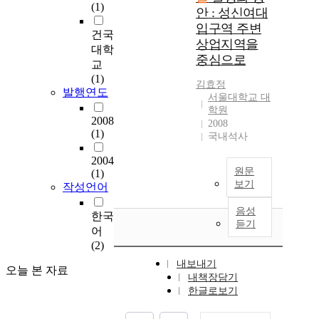
(1)
안 : 성신여대
입구역 주변
건국
상업지역을
대학
중심으로
교
(1)
김효정
발행연도
서울대학교 대
학원
2008
2008
(1)
국내석사
2004
원문
(1)
보기
작성언어
음성
한국
듣기
어
(2)
내보내기
오늘 본 자료
내책장담기
한글로보기