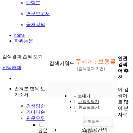
단행본
연구보고서
공개강의
home
학위논문
검색결과 좁혀 보기
연관
주제어 : 보행몰
검색키워드
검색
선택해제
(검색결과
2
건)
어 추
천
좁혀본 항목 보
이 검
기순서
색어
내보내기
로 많
내책장담기
검색량순
한글로보기
이 본
가나다순
1
자료
원문유무
정확도순
쇼핑공간의
원문
내림차순