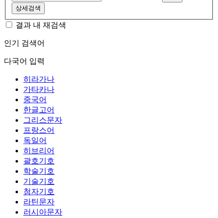
상세검색
결과 내 재검색
인기 검색어
다국어 입력
히라가나
가타카나
중국어
한글고어
그리스문자
프랑스어
독일어
히브리어
괄호기호
학술기호
기술기호
첨자기호
라틴문자
러시아문자