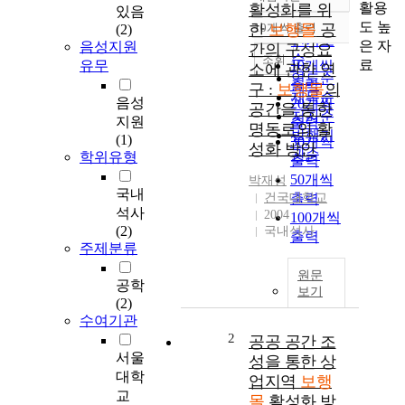
정확도
활용
활성화를 위
있음
순
도 높
한
10개씩 출력
보행몰
공
(2)
내림차순
인기도
은 자
음성지원
간의 구성요
순
조회
료
유무
10개씩
소에 관한 연
연도순
출력
구 :
보행몰
의
제목순
음성
20개씩
공간을 통한
저자순
지원
출력
명동로의 활
발행기
(1)
30개씩
성화 방안
관순
학위유형
출력
50개씩
박재성
국내
건국대학교
출력
석사
2004
100개씩
(2)
국내석사
출력
주제분류
원문
공학
보기
(2)
수여기관
2
공공 공간 조
서울
성을 통한 상
대학
업지역
보행
교
몰
활성화 방