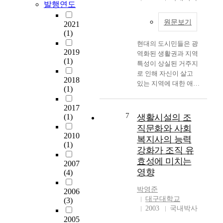
년수련관의 적용 가능
발행연도
적
problem as a whole,
성에 대해서 살펴보았
소
Planned, as an attempt
원문보기
다. 이러한 목적에 따
2021
외
of partial change
(1)
라 본 연구는 각 사항
를
hoping to affect the
별로 다음과 같은 방법
현대의 도시민들은 광
받
whole, to build a
2019
으로 진행되었다. 서론
역화된 생활권과 지역
아
welfare facility for
(1)
부분에서는 청소년이
특성이 상실된 거주지
온
stimulating local
갖는 의미 변화를 비롯
로 인해 자신이 살고
농
community by
2018
한 본 연구의 배경과
있는 지역에 대한 애정
촌
restructuring a public
(1)
연구의 구체적인 범위
을 잃어가고 있으며,
지
facility which is
와 방법에 대하여 서술
삶의 질을 향상시키지
역
wearing out in terms of
2017
하였다. 제2장에서는
못한 채 살아간다. 또
의
7
value and meaning as
(1)
생활시설의 조
청소년수련관의 일반
한 지역주민이 자유롭
공
publicity. This research
직문화와 사회
적인 개념 및 특성에
게 이용해야 할 지역별
동
2010
has conducted in three
복지사의 능력
대해 정리하고, 청소년
공공 시설은 아직까지
(1)
체
phases. First, it studied
강화가 조직 유
수련관 현황 및 청소년
도 접근하기 어려운 곳
의
the concept and
효성에 미치는
수련관의 관련법규 검
2007
으로 여겨지고 있다.
활
functionality of
영향
(4)
토를 토한 추가 확보
최근 들어 각 지방자치
성
community in the view
방안에 대하여 서술하
단체들은 이와 같은 문
화
point of sociology and
박영준
2006
였다. 제3장에서는 지
제점을 해결하기 위해
를
philosophy. It provides
대구대학교
(3)
역문화복지시설 복합
지역내 문화복지시설
위
wide and deep
2003
국내박사
화의 일반적인 개념 및
을 확충하여 지역민의
해
understanding by
2005
특성에 대해 정리하였
문화욕구와 교류뿐만