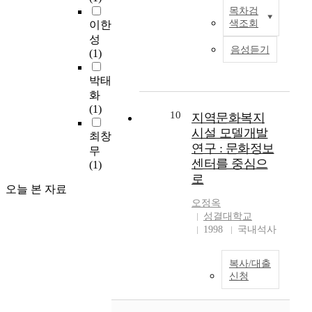
관을 통해 유아·성인
시의 중·소규모 지역
기통제와 대인통제는
이
이
this researchsuch as
목차검
S
을 위한 프로그램을 활
공동체 형성을 위한 커
직무만족, 조직몰입 및
루
며
child-care center, day-
색조회
이한
o
성화할 경우, 보다 원
뮤니티의 형성에 중요
직무성과에, 기능의 다
기
자
care center for senior
성
c
활한 사업수입을 통해
한 출발점이 될 것이
양성은 직무만족, 조직
위
율
citizens, houses and
음성듣기
(1)
i
청소년 육성에 재투자
다. 이를 위해서는 먼
몰입 및 직무긴장에,
해
과
welfare facility for
a
할 수 있는 기금을 마
저 지역민의 커뮤니티
과업정체성은 직무만
노
유
women, vocational
박태
l
련할 수 있는 환경이
활성화를 위해 유형의
족, 직무성과 및 직무
력
연
education center,
화
i
조성될 수 있다. 계획
공간 연결로 이루어지
긴장에, 피드백과 보상
하
성
medical center for low
(1)
n
안에 있어서는 현재 서
는 공간적 커뮤니티 뿐
10
은 직무만족, 조직몰
지역문화복지
고
을
income citizens. Those
t
울시의 자치구 중 지역
아니라 주민 욕구 / 프
입, 직무성과 및 직무
있
강
are to help seniors who
시설 모델개발
최창
e
문화복지시설 및 유사
로그램간의 혼용을 통
긴장에 영향을 미치는
다
조
are old but able to
연구 : 문화정보
무
r
시설의 설치가 부족한
한 비공간적 커뮤니티
것으로 나타났다. 이러
.
하
work and women who
센터를 중심으
(1)
e
도봉구에 구민회관과
의 중요성을 인식하고,
한 결과를 기초로 사회
일
는
need care find jobs by
로
s
청소년수련관의 복합
이 두 가지를 상호 보
복지생활시설의 조직
반
신
allowing them to
오늘 본 자료
t
화시설을 계획하여 지
완하여 계획함으로서
유효성을 위한 실천방
농
축
access open
오정옥
o
역문화복지시설 복합
주민참여의 장이 마련
안을 제시하면 사회복
산
지
educational
성결대학교
n
화를 적용한 청소년수
되도록 한다. 즉, 단순
지사의 업무향상과 자
어
향
opportunity. And these
1998
국내석사
t
련관의 가능성을 살펴
히 하나의 대규모 시설
기발전을 위한 직원개
촌
적
facilities are designed
h
보았다. 계획안은 다음
에서 한정된 커뮤니티
발의 기회를 확대·실
개
인
to be places where
복사/대출
e
과 같은 계획의 기본
만을 형성하는데 그치
시하여야 할 것이다.
발
조
people get together,
신청
a
방향을 내용적 범주로
는 것이 아니라 각각의
둘째, 사회복지사의 생
사
직
share their interest, and
d
하여 계획되었다. · 시
커뮤니티 공간들이 특
각과 의견을 개방적으
업
문
widen their
m
설별 공간 분류를 지양
화된 상태에서 이용자
로 수렴할 수 있는 의
으
화