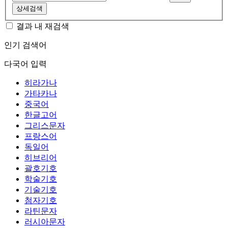
상세검색
결과 내 재검색
인기 검색어
다국어 입력
히라가나
가타카나
중국어
한글고어
그리스문자
프랑스어
독일어
히브리어
괄호기호
학술기호
기술기호
첨자기호
라틴문자
러시아문자