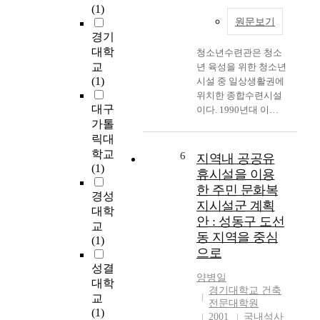
control people and
(1)
다
make more profit,
원문보기
.
which distort humanity
경기
도
and true
대학
청소년수련관은 청소
심
communication as a
교
년 육성을 위한 청소년
지
essential part of a
(1)
시설 중 일상생활권에
역
human being such that
위치한 종합수련시설
에
our relationship is only
대구
이다. 1990년대 이후
비
valued in
가톨
청소년 육성을 위한 다
해
materialization and we
릭대
각적인 접근과 정부차
문
are almost treated like
원의 지원이 계속되고
학교
6
화
지역내 공공유
objects notsubjects in
있으나, 현재 청소년수
(1)
·
this humanity-
휴시설을 이용
련관과 관련된 문제점
복
deprived society. Even
한 주민 문화복
경성
으로는 시설부족, 시설
지
thought healing
지시설군 계획
의 획일화, 청소년 전
대학
등
human estrangement or
안 : 성동구 도선
용성 저하 등이 지적되
교
의
alienation from who
동 지역을 중심
고 있다. 본 연구는 청
(1)
혜
we are and restoring
으로
소년수련관의 현황과
택
humanity is something
구체적인 문제점들을
성결
에
we should make an
양병일
파악하고, 그 대안으로
대학
서
effort all together since
경기대학교 건축
서 지역문화복지시설
교
상
it is a
전문대학원
복합화를 적용한 청소
(1)
대
structural/systematic
2001
국내석사