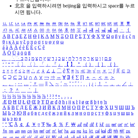
北京 을 입력하시려면
beijing
을 입력하시고 space를 누르
시면 됩니다.
ㅥ
ㅦ
ㅧ
ㅨ
ㅩ
ㅪ
ㅫ
ㅬ
ㅭ
ㅮ
ㅯ
ㅰ
ㅱ
ㅲ
ㅳ
ㅴ
ㅵ
ㅶ
ㅷ
ㅸ
ㅹ
ㅺ
ㅻ
ㅼ
ㅽ
ㅾ
ㅿ
ㆀ
ㆁ
ㆂ
ㆃ
ㆄ
ㆅ
ㆆ
ㆇ
ㆈ
ㆉ
ㆊ
ㆋ
ㆌ
ㆍ
ㆎ
Α
Β
Γ
Δ
Ε
Ζ
Η
Θ
Ι
Κ
Λ
Μ
Ν
Ξ
Ο
Π
Ρ
Σ
Τ
Υ
Φ
Χ
Ψ
Ω
α
β
γ
δ
ε
ζ
η
θ
ι
κ
λ
μ
ν
ξ
ο
π
ρ
σ
τ
υ
φ
χ
ψ
ω
á
à
Á
À
é
è
É
È
ç
Ç
ê
Ä
Ö
Ü
ä
ö
ü
ß
ְ
ֳ
ֲ
ֱ
ָ
ַ
ֵ
ֶ
ִ
ֹ
ּ
ֻ
ׂ
ׁ
ּ
ב
ה
נ
מ
צ
ת
ץ
ש
ד
ג
כ
ע
י
ח
ל
ך
ף
ק
ר
א
ט
ו
ן
ם
פ
‘
’
“
”
〔
〕
〈
〉
「
」
『
』
【
】
＂
（
）
［
］
｛
｝
±
×
÷
≠
≤
≥
∞
∴
♂
♀
∠
⊥
⌒
∂
∇
≡
≒
≪
≫
√
∽
∝
∵
∫
∬
∈
∋
⊆
⊇
⊂
⊃
∪
∩
∧
∨
￢
⇒
⇔
∀
∃
∮
∑
∏
＋
－
＜
＝
＞
、
。
·
‥
…
¨
〃
―
∥
＼
∼
´
～
ˇ
˘
˝
˚
˙
¸
˛
¡
¿
ː
！
＇
，
．
／
：
；
？
＾
＿
｀
｜
½
⅓
⅔
¼
¾
⅛
⅜
⅝
⅞
¹
²
³
⁴
ⁿ
₁
₂
₃
₄
Æ
Ð
Ħ
Ĳ
Ł
Ø
Œ
Þ
Ŧ
Ŋ
æ
đ
ð
ħ
ı
ĳ
ĸ
ŀ
ł
ø
œ
ß
þ
ŧ
ŋ
ŉ
А
Б
В
Г
Д
Е
Ё
Ж
З
И
Й
К
Л
М
Н
О
П
Р
С
Т
У
Ф
Х
Ц
Ч
Ш
Щ
Ъ
Ы
Ь
Э
Ю
Я
а
б
в
г
д
е
ё
ж
з
и
й
к
л
м
н
о
п
р
с
т
у
ф
х
ц
ч
ш
щ
ъ
ы
ь
э
ю
я
′
″
℃
Å
￠
￡
￥
¤
℉
‰
＄
％
Ｆ
￦
㎕
㎖
㎗
ℓ
㎘
㏄
㎣
㎤
㎥
㎦
㎙
㎚
㎛
㎜
㎝
㎞
㎟
㎠
㎡
㎢
㏊
㎍
㎎
㎏
㏏
㎈
㎉
㏈
㎧
㎨
㎰
㎱
㎲
㎳
㎴
㎵
㎶
㎷
㎸
㎹
㎀
㎁
㎂
㎃
㎄
㎺
㎻
㎽
㎾
㎿
㎐
㎑