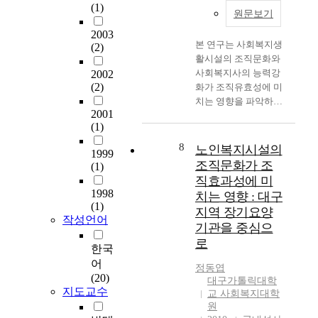
하
looking at each
(1)
고, 청소년수련관의 복
아니라 지역의 특성을
원문보기
드
element and mediator
합화 가능성에 대하여
창출시키기 위해 노력
웨
to form a community.
2003
서술하였으며, 복합화
하고 있다. 하지만 이
본 연구는 사회복지생
어
Second, it estimated
(2)
시설로 계획된 청소년
미 과밀화된 도시에서
활시설의 조직문화와
(
necessary facilities by
수련관 사례를 분석하
이와 같은 시설을 새롭
사회복지사의 능력강
H
2002
reviewing the database
였다. 이와 같은 과정
게 마련한다는 것은 현
(2)
화가 조직유효성에 미
/
at the local
을 통하여 파악된 지역
실적으로 많은 어려움
치는 영향을 파악하여
W
government office and
문화복지시설 복합화
2001
을 지니며, 신축된 문
사회복지생활시설의
)
summarized the space
(1)
를 적용한 청소년수련
화시설들은 도심에서
효율적 운영을 위한 실
시
property of each
관은 다음과 같은 가능
벗어난 외곽에 대규모
천방안을 제시할 목적
설
welfare facility and
8
노인복지시설의
1999
성을 갖고 있다. · 청소
복합화된 형태로 위치
으로 사회복지생활시
과
assembling program. It
조직문화가 조
(1)
년과 성인의 교류를 위
하여 이용권 밖의 주민
설에서 근무하는 사회
그
also researched the
직효과성에 미
한 공간을 형성함으로
들에겐 무용지물인 경
복지사 587명을 대상
와
space
1998
치는 영향 : 대구
써, 개별적인 시설에
우가 많다. 지금 진행
으로 조사, 분석하여
연
assignmentaccording
(1)
지역 장기요양
비해 복합화시설은 종
되고 있는 공공시설
고찰한 결과 다음과 같
계
to space assignment
작성언어
전에 청소년육성에 있
기관을 중심으
(동사무소, 파출소 등)
은 결론을 얻었다. 사
한
theory. Third, based on
어 간과되어 온 성인과
의 통폐합으로 인해 발
로
회복지생활시설의 조
소
the first and second
한국
청소년의 교류의 장을
생되는 유휴공간을 지
직문화는 집단문화가
프
data, a comprehensive
어
제공할 수 있다. · 다양
정동엽
역 특성에 맞추어 재활
가장 높고, 사회복지사
트
frame was made for
(20)
대구가톨릭대학
한 지역문화복지시설
용한다면, 기존에 가지
의 능력강화는 자기통
웨
complex welfare
지도교수
교 사회복지대학
과의 복합화를 통해 새
고 있던 물리적 공간과
제가 가장 높게 나타났
어
facility project
원
로운 교육 프로그램의
인지성을 이용해서 지
고, 조직유효성은 직무
(
considering inter-