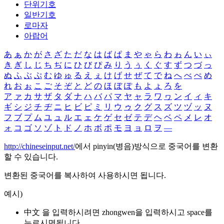
단위기호
일반기호
로마자
아랍어
あ
ぁ
か
が
さ
ざ
た
だ
な
は
ば
ぱ
ま
や
ゃ
ら
わ
ゎ
ん
い
ぃ
き
ぎ
し
じ
ち
ぢ
に
ひ
び
ぴ
み
り
う
ぅ
く
ぐ
す
ず
つ
づ
っ
ぬ
ふ
ぶ
ぷ
む
ゆ
ゅ
る
え
ぇ
け
げ
せ
ぜ
て
で
ね
へ
べ
ぺ
め
れ
お
ぉ
こ
ご
そ
ぞ
と
ど
の
ほ
ぼ
ぽ
も
よ
ょ
ろ
を
ア
ァ
カ
サ
ザ
タ
ダ
ナ
ハ
バ
パ
マ
ヤ
ャ
ラ
ワ
ヮ
ン
イ
ィ
キ
ギ
シ
ジ
チ
ヂ
ニ
ヒ
ビ
ピ
ミ
リ
ウ
ゥ
ク
グ
ス
ズ
ツ
ヅ
ッ
ヌ
フ
ブ
プ
ム
ユ
ュ
ル
エ
ェ
ケ
ゲ
セ
ゼ
テ
デ
ヘ
ベ
ペ
メ
レ
オ
ォ
コ
ゴ
ソ
ゾ
ト
ド
ノ
ホ
ボ
ポ
モ
ヨ
ョ
ロ
ヲ
―
http://chineseinput.net/
에서 pinyin(병음)방식으로 중국어를 변환
할 수 있습니다.
변환된 중국어를 복사하여 사용하시면 됩니다.
예시)
中文 을 입력하시려면
zhongwen
을 입력하시고 space를
누르시면됩니다.