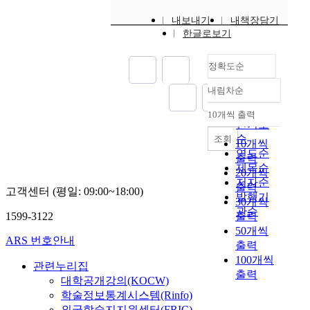
understanding each
i
하고 통합시설로 계획
에 의해 자유롭게 다른
사결정창구와 통로를
로
를
other by laying out
내보내기
내책장담기
n
하되 공간 특성별 분리
용도로 전용되며, 나아
확대하여야 할 것이다.
조
지
culture facilities next
한글로보기
i
·통합을 통한 복합화
가 각각의 커뮤니티는
셋째, 조직의 효율성을
성
향
together, which will
s
시설로 계획 · 사용자
여러 방법의 네트워크
기하기 위하여 공정하
된
하
allow all the citizens in
t
의 이용을 최우선으로
체계에 의해 연결되어
정확도순
고 물리적·정서적 보
시
고
the local area's use
r
고려하여, 운영 및 관
질 때 무의식적인 교류
상제도의 확충을 통한
설
목
them. Medical center
내림차순
a
리가 용이하도록 입구
의 단계까지 이끌어내
정확도
사회복지사의 능력강
물
표
and convenience stores
t
·동선의 적절한 분리·
어 참된 지역 문화 형
순
화를 하여야 할 것이
의
와
are to be rented so that
10개씩 출력
내림차순
i
통합을 활용하여 계획
성을 위한 장을 마련할
다. 넷째, 사회복지행
인기도
원
평
it can provide fund to
o
· 1층 부분은 청소년문
것이다. 이에 따라 소
정부처는 책임자를 대
활
가
순
조회
maintain the whsle
10개씩
n
화의집으로 구성하여
규모 주민 문화복지시
상으로 지도력개발을
한
,
welfare facility,
연도순
출력
o
청소년 또는 지역주민
설군 형성을 위한 계획
위한 변화하는 시설환
운
결
manage the
제목순
20개씩
f
이 자유롭게 만나서 친
단계를 살펴보면 첫째,
경과 새로운 제도에 대
영
과
operational expense of
저자순
출력
c
목을 도모하며 여가를
고객센터 (평일: 09:00~18:00)
각 주민의 요구 프로그
한 교육을 실시하여야
과
만
it and enable low cost
발행기
30개씩
u
즐길 수 있는 공간으로
램을 예상하고 유휴공
한다. 끝으로 사회복지
활
을
medical service for the
관순
1599-3122
출력
l
계획 · 청소년과 성인
간 분석에 따라 프로그
생활시설의 조직유효
용
지
local citizens. Besides,
50개씩
t
의 자유로운 교류를 위
램, 이용계층 별로 시
성을 위한 실천은 생활
도
나
this paper suggested
ARS 번호안내
u
한 공간을 계획하여 청
출력
설을 특성화시킨다. 둘
시설 고유의 조직문화
를
치
culture welfare facility
r
소년문화의집과 연계
100개씩
째, 특화된 시설들을
유형에 관한 구체적인
높
게
as an aggressive
관련누리집
e
하여 배치 · 청소년 전
유/무형의 방법으로
출력
연구를 통하여 능력강
이
강
attempt to stimulate
대학공개강의(KOCW)
a
용 공간을 확보하고,
네트워크화 한다. 이를
화에 대한 실천모형이
기
조
local communities by
학술정보통계시스템(Rinfo)
n
자율적인 청소년의 참
통하여 각 시설들은 서
개발되어야만 조직의
위
하
satisfying mutual and
외국학술지지원센터(FRIC)