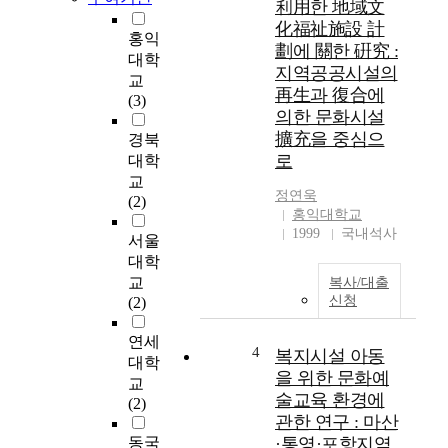
利用한 地域文
다
building a community,
化福祉施設 計
양
we can communicate
홍익
劃에 關한 硏究 :
한
with other people more
대학
지역공공시설의
위
effectively and involve
교
再生과 復合에
기
in various social
(3)
의한 문화시설
를
activities based on the
겪
community so that we
擴充을 중심으
경북
어
can live together while
로
대학
왔
pursuing our
교
다
정연욱
individual interest. In
(2)
홍익대학교
.
other words,
1999
국내석사
이
community itself can
서울
를
be seen as the basis of
대학
타
social structure and its
교
복사/대출
개
culture. As a core
신청
(2)
하
nature of human,
고
communication is not
연세
4
복지시설 아동
자
about just expressing
대학
정
을 위한 문화예
something or
교
부
exchanging
술교육 환경에
(2)
는
information but it is
관한 연구 : 마산
2
rather mutual
동국
·통영·포항지역