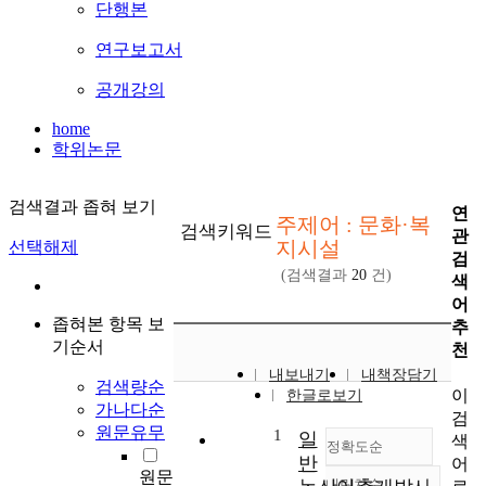
단행본
연구보고서
공개강의
home
학위논문
검색결과 좁혀 보기
연
주제어 : 문화·복
검색키워드
관
지시설
선택해제
검
(검색결과
20
건)
색
어
좁혀본 항목 보
추
기순서
천
내보내기
내책장담기
검색량순
이
한글로보기
가나다순
검
원문유무
1
일
색
정확도순
반
어
원문
내림차순