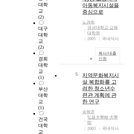
0
interaction of feeling
대학
아동복지시설을
0
deep inside based on
교
중심으로
5
humanity to be able to
(2)
년
exist as a human being.
노경희
도
Thanks to rapid
경성대학교 교육
대구
부
development of IT
대학원
대학
터
technology happening
2005
국내석사
교
일
in so-called digital
(2)
반
society, we have so
복사/대출
농
many tools and ways
경희
신청
산
to communicate each
대학
어
other. However, it is
교
촌
5
questionable whether
지역문화복지시
(1)
개
these fast and
설 복합화를 고
발
convenient tools are
려한 청소년수
부산
사
working for human in
련관 계획에 관
대학
업
this financial
한 연구
교
을
capitalism society or
(1)
시
not since they seem to
송혁준
행
work for the system
弘益大學校 大學
건국
하
itself by providing
院
대학
고
efficientways to
2003
국내석사
교
있