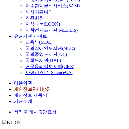
d
여가 이루어 질 수 있
로 상호보완적인 관계
유효성을 향상시킬 수
해
는
complementary
학술관계분석서비스(SAM)
t
는 공간으로 계획 · 국
를 유지하면서 완성된
있는 다양한 접근체계
노
지
functionality
사서커뮤니티
o
제교류 프로그램, 1박
프로그램을 이루며, 공
를 확립할 수 있을 것
력
시
connecting Maps new
기관회원
u
2일형 프로그램을 운
간의 유동성과 지속성,
이다. The purpose of
하
적
government welfare
지식나눔(LOOK)
r
영할 수 있는 숙박시설
그리고 관리에 있어 통
this study is to
고
이
facility users and
의학전자도서관(MEDLIS)
i
계획 이와 같은 계획
합성의 원칙을 만족시
examine how the
있
고
welfare administration.
유관기관 사이트
s
방법을 통해 청소년수
킨다. 셋째, 2∼3개의
organizational culture
으
통
인간에게서 커뮤니티
m
교육부(MOE)
련관은 다양한 청소년
각기 다른 역할을 하는
of social work
나
제
는 사회활동과 생활영
h
의 욕구에 대응함과 동
국립장애인도서관(NLD)
소규모 시설이 하나의
institutions. And
성
지
위에서 필수적인 요소
a
시에 청소년의 자유로
국립중앙도서관(NL)
군을 형성하고 이러한
empowerment of social
공
향
로서 나와 타인과의 상
d
운 활동의 장으로서 활
시설군들은 적절한
국회도서관(NAL)
workers influence the
적
적
호교류 관계속에서 개
r
용될 수 있으며, 청소
OPEN 공간과 보행녹
연구윤리정보포털(CRE)
efficiency of the
인
인
인의 생활을 영위하며
a
년수련관과 구민회관
지, 정보 WALL 등으로
사이언스온 (ScienceON)
organization.
운
합
외부의 위험으로 부터
d
의 복합화를 통해 지역
다시금 묶이게 된다.
Furthermore, this study
영
리
보호,자신의 존재감과
i
주민을 위한
이용약관
끝으로 동 단위의 소규
explores practical
성
문
정체성을 형성하는데
c
Community Center로
모 주민 문화복지시설
개인정보처리방침
implications for
과
화
중요한 역할을 한다.
a
서 활용될 수 있다. 복
은 주변에 형성된 다른
개인정보 재동의
efficient management
를
를
타인과의 이해관계와
l
합화 시설의 효율적인
시설군과 광역화된 커
기관소개
of social work
보
배
공존이 공동체를 형성
l
운영을 위해서는 관련
뮤니티를 형성하고 학
institutions. Through
이
제
함으로서 이뤄지며 사
y
제도의 개선, 공동 운
저작물 게시중단요청
교나 대규모 문화시설
investigating and
는
해
회조직과 문화를 만들
g
영을 위한 운영 조직에
들과 협조체제를 이루
analyzing 587 social
곳
야
어가는 기본적인 조건
r
대한 추가적인 연구가
어간다. 이와 같은 소
workers, who are
은
한
이라 볼 수 있다. 인간
o
필요하며, 사용자의 편
규모 커뮤니티 시설은