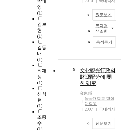
박태
2010
국내석사
개발이 가능하며, 부족
역별 특성을 고려한 주
성과가 가장 높게 나타
S
relationship of each
영
한 시설의 확충이 가능
민 문화복지시설로 변
났다. 또한 사회복지생
/
facility by grouping
(1)
하다. · 청소년수련관
화를 이끌어 낼 수 있
원문보기
활시설의 조직문화와
W
together common
은 내부 시설/프로그
을 것이다. 기존의 유
사회복지사의 능력강
)
functionality in each
김보
램에 있어서 다른 지역
목차검
휴 공공시설들은 단위
화는 조직유효성과 정
프
첫
space assignment
현
색조회
문화복지시설보다 다
시설의 개보수나 프로
적인 상관관계가 있으
로
째
program. In addition to
(1)
양하므로 복합화시설
그램의 변경 등을 통해
며, 조직문화 중 집단
그
,
that, it reviewed again
음성듣기
로 계획될 경우, 지역
공간의 재활용을 유도
문화와 개발문화가 전
램
노
by comparing old
김동
주민들의 다양한 욕구
하고 있지만, 공간의
체 조직의 유효성에 영
을
인
Maps government
배
를 충족시킬 수 있는
협소함과 다양하고도
향을 미치는 것으로 나
지
복
office land, which is
(1)
지역문화복지시설의
빠르게 변화하는 도시
타났고, 위계문화가 조
원
지
for this project, to new
역할을 할 수 있다. · 청
민의 문화적 욕구를 해
직의 유효성 중 직무만
하
시
Maps office's welfare
9
文化觀光行政의
최재
소년수련관을 시간대
결하는데는 한계를 보
족, 조직몰입 및 직무
며
설
facility program in
財源配分에 關
성
별 사용자 특성을 감안
인다. 거주군의 가장
긴장에 영향을 미치는
도
은
order to make both
(1)
한 硏究
하여 지역문화복지시
기본이라고 할 수 있는
것으로 나타났다. 사회
시
친
work complementary.
설과의 복합화 시설로
동 지역 공공시설을 지
복지사의 능력강화는
와
화
It detailed the project
金東郁
신성
계획할 경우, 청소년의
역 특성에 맞추어 재배
전반적으로 조직의 유
농
적
through those three
동국대학교 행정
현
전용성과 지역주민을
치 / 활용한다면 기존
효성에 영향을 미치는
촌
이
phases to build local
대학원
(1)
위한 공익성을 모두 만
의 각 기관들이 지니고
것으로 나타났고, 사회
의
고
welfare infrastructure.
2007
국내석사
족시킬 수 있는 가능성
있던 재원적 낭비와 문
복지사의 능력강화 요
균
진
As a summary, it
조종
을 갖고 있다. · 복합화
화시설에 대한 중복투
인 중 자아존중은 직무
형
취
specify the necessary
수
원문보기
시설로서 청소년수련
자를 막을 수 있고, 도
만족과 직무긴장에, 자
을
적
facilities came out of
(1)