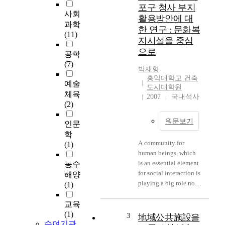
-
포구 청사 부지
농
사회
활용방안에 대
간
과학
한 연구 : 문화복
소
(11)
지시설을 중심
득
으로
불
공학
균
(7)
박재형
형
홍익대학교 건축
,
예술
도시대학원
도
체육
2007
국내석사
시
(2)
로
원문보기
의
인문
인
학
구
A community for
(1)
유
human beings, which
출
is an essential element
농수
,
for social interaction is
해양
노
playing a big role not
(1)
령
only in protecting
화
them from outside but
교육
등
also in developing
(1)
3
地域公共施設을
의
수여기관
their identity. By