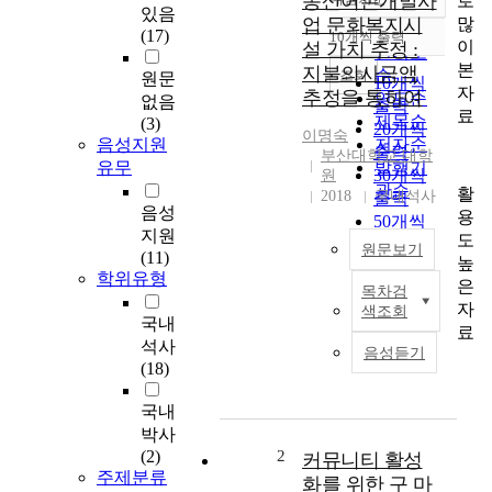
농산어촌개발사
로
정확도
있음
많
업 문화복지시
순
(17)
10개씩 출력
내림차순
이
설 가치 추정 :
인기도
본
지불의사금액
순
조회
원문
10개씩
자
추정을 통하여
연도순
없음
출력
료
제목순
(3)
20개씩
이명숙
음성지원
저자순
출력
부산대학교 대학
유무
발행기
30개씩
원
관순
활
2018
국내석사
출력
음성
용
50개씩
지원
도
출력
원문보기
(11)
높
100개씩
학위유형
은
출력
목차검
그
자
색조회
동
국내
료
안
석사
음성듣기
한
(18)
국
농
국내
촌
박사
은
(2)
2
커뮤니티 활성
도
주제분류
화를 위한 구 마