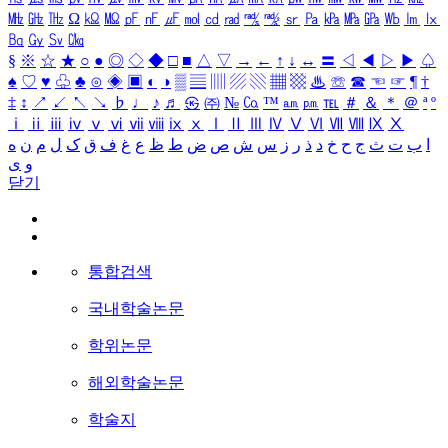
㎒
㎓
㎔
Ω
㏀
㏁
㎊
㎋
㎌
㏖
㏅
㎭
㎮
㎯
㏛
㎩
㎪
㎫
㎬
㏝
㏐
㏓
㏃
㏉
㏜
㏆
§
※
☆
★
○
●
◎
◇
◆
□
■
△
▽
→
←
↑
↓
↔
〓
◁
◀
▷
▶
♤
♠
♡
♥
♧
♣
⊙
◈
▣
◐
◑
▒
▤
▥
▨
▧
▦
▩
♨
☏
☎
☜
☞
¶
†
‡
↕
↗
↙
↖
↘
♭
♩
♪
♬
㉿
㈜
№
㏇
™
㏂
㏘
℡
＃
＆
＊
＠
ª
º
ⅰ
ⅱ
ⅲ
ⅳ
ⅴ
ⅵ
ⅶ
ⅷ
ⅸ
ⅹ
Ⅰ
Ⅱ
Ⅲ
Ⅳ
Ⅴ
Ⅵ
Ⅶ
Ⅷ
Ⅸ
Ⅹ
ا
ب
ت
ث
ج
ح
خ
د
ذ
ر
ز
س
ش
ص
ض
ط
ظ
ع
غ
ف
ق
ک
ل
م
ن
ه
و
ی
닫기
통합검색
국내학술논문
학위논문
해외학술논문
학술지