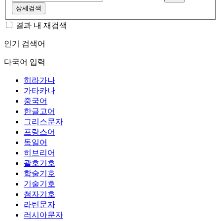
상세검색
결과 내 재검색
인기 검색어
다국어 입력
히라가나
가타카나
중국어
한글고어
그리스문자
프랑스어
독일어
히브리어
괄호기호
학술기호
기술기호
첨자기호
라틴문자
러시아문자