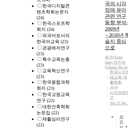
국의 시각
한국디지털콘
장애 유아
텐츠학회논문지
관련 연구
(24)
동향 분석:
한국스포츠학
2009년
회지
(24)
∼2018년 
외국어로서의
술지 중심
한국어교육
(23)
으로
관광레저연구
(23)
송건(Song
특수교육논총
Jian)
,
정진자
(23)
(Chung Jin-Ja
교육혁신연구
한국시각
(23)
애교육·재
한국융합과학
활학회
회지
(23)
2019
시각장애
한국교원교육
구
연구
(22)
Vol.35 No.
대한건축학회
논문집
(22)
원
재활심리연구
문
(22)
보