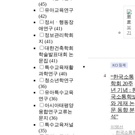
(45)
유아교육연구
(42)
원
정서ㆍ행동장
문
보
애연구
(41)
기
정보관리학회
지
(41)
대한건축학회
학술발표대회 논
문집
(41)
특수교육재활
과학연구
(40)
4
“한국소통
청소년학연구
학회 20주
(36)
년 기념 : 
유아특수교육
국소통학
연구
(36)
와 게재 논
아시아태평양
문 동향 분
융합연구교류논
석”
문지
(36)
특수교육저널
이명선
(35)
한국소통