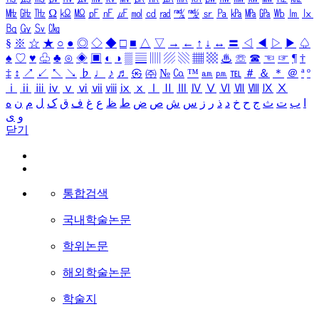
㎒
㎓
㎔
Ω
㏀
㏁
㎊
㎋
㎌
㏖
㏅
㎭
㎮
㎯
㏛
㎩
㎪
㎫
㎬
㏝
㏐
㏓
㏃
㏉
㏜
㏆
§
※
☆
★
○
●
◎
◇
◆
□
■
△
▽
→
←
↑
↓
↔
〓
◁
◀
▷
▶
♤
♠
♡
♥
♧
♣
⊙
◈
▣
◐
◑
▒
▤
▥
▨
▧
▦
▩
♨
☏
☎
☜
☞
¶
†
‡
↕
↗
↙
↖
↘
♭
♩
♪
♬
㉿
㈜
№
㏇
™
㏂
㏘
℡
＃
＆
＊
＠
ª
º
ⅰ
ⅱ
ⅲ
ⅳ
ⅴ
ⅵ
ⅶ
ⅷ
ⅸ
ⅹ
Ⅰ
Ⅱ
Ⅲ
Ⅳ
Ⅴ
Ⅵ
Ⅶ
Ⅷ
Ⅸ
Ⅹ
ا
ب
ت
ث
ج
ح
خ
د
ذ
ر
ز
س
ش
ص
ض
ط
ظ
ع
غ
ف
ق
ک
ل
م
ن
ه
و
ی
닫기
통합검색
국내학술논문
학위논문
해외학술논문
학술지