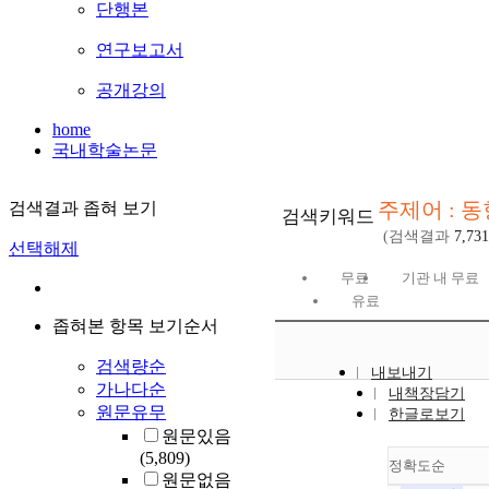
단행본
연구보고서
공개강의
home
국내학술논문
주제어 : 동
검색결과 좁혀 보기
검색키워드
(검색결과
7,731
선택해제
무료
기관 내 무료
유료
좁혀본 항목 보기순서
검색량순
내보내기
가나다순
내책장담기
원문유무
한글로보기
원문있음
(5,809)
정확도순
원문없음