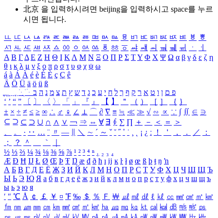
北京 을 입력하시려면
beijing
을 입력하시고 space를 누르
시면 됩니다.
ㅥ
ㅦ
ㅧ
ㅨ
ㅩ
ㅪ
ㅫ
ㅬ
ㅭ
ㅮ
ㅯ
ㅰ
ㅱ
ㅲ
ㅳ
ㅴ
ㅵ
ㅶ
ㅷ
ㅸ
ㅹ
ㅺ
ㅻ
ㅼ
ㅽ
ㅾ
ㅿ
ㆀ
ㆁ
ㆂ
ㆃ
ㆄ
ㆅ
ㆆ
ㆇ
ㆈ
ㆉ
ㆊ
ㆋ
ㆌ
ㆍ
ㆎ
Α
Β
Γ
Δ
Ε
Ζ
Η
Θ
Ι
Κ
Λ
Μ
Ν
Ξ
Ο
Π
Ρ
Σ
Τ
Υ
Φ
Χ
Ψ
Ω
α
β
γ
δ
ε
ζ
η
θ
ι
κ
λ
μ
ν
ξ
ο
π
ρ
σ
τ
υ
φ
χ
ψ
ω
á
à
Á
À
é
è
É
È
ç
Ç
ê
Ä
Ö
Ü
ä
ö
ü
ß
ְ
ֳ
ֲ
ֱ
ָ
ַ
ֵ
ֶ
ִ
ֹ
ּ
ֻ
ׂ
ׁ
ּ
ב
ה
נ
מ
צ
ת
ץ
ש
ד
ג
כ
ע
י
ח
ל
ך
ף
ק
ר
א
ט
ו
ן
ם
פ
‘
’
“
”
〔
〕
〈
〉
「
」
『
』
【
】
＂
（
）
［
］
｛
｝
±
×
÷
≠
≤
≥
∞
∴
♂
♀
∠
⊥
⌒
∂
∇
≡
≒
≪
≫
√
∽
∝
∵
∫
∬
∈
∋
⊆
⊇
⊂
⊃
∪
∩
∧
∨
￢
⇒
⇔
∀
∃
∮
∑
∏
＋
－
＜
＝
＞
、
。
·
‥
…
¨
〃
―
∥
＼
∼
´
～
ˇ
˘
˝
˚
˙
¸
˛
¡
¿
ː
！
＇
，
．
／
：
；
？
＾
＿
｀
｜
½
⅓
⅔
¼
¾
⅛
⅜
⅝
⅞
¹
²
³
⁴
ⁿ
₁
₂
₃
₄
Æ
Ð
Ħ
Ĳ
Ł
Ø
Œ
Þ
Ŧ
Ŋ
æ
đ
ð
ħ
ı
ĳ
ĸ
ŀ
ł
ø
œ
ß
þ
ŧ
ŋ
ŉ
А
Б
В
Г
Д
Е
Ё
Ж
З
И
Й
К
Л
М
Н
О
П
Р
С
Т
У
Ф
Х
Ц
Ч
Ш
Щ
Ъ
Ы
Ь
Э
Ю
Я
а
б
в
г
д
е
ё
ж
з
и
й
к
л
м
н
о
п
р
с
т
у
ф
х
ц
ч
ш
щ
ъ
ы
ь
э
ю
я
′
″
℃
Å
￠
￡
￥
¤
℉
‰
＄
％
Ｆ
￦
㎕
㎖
㎗
ℓ
㎘
㏄
㎣
㎤
㎥
㎦
㎙
㎚
㎛
㎜
㎝
㎞
㎟
㎠
㎡
㎢
㏊
㎍
㎎
㎏
㏏
㎈
㎉
㏈
㎧
㎨
㎰
㎱
㎲
㎳
㎴
㎵
㎶
㎷
㎸
㎹
㎀
㎁
㎂
㎃
㎄
㎺
㎻
㎽
㎾
㎿
㎐
㎑