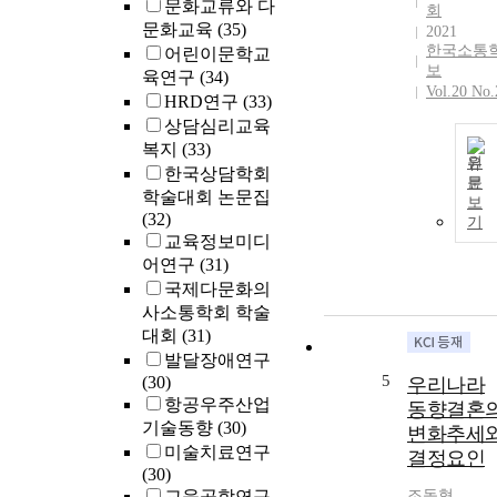
문화교류와 다
회
문화교육
(35)
2021
한국소통
어린이문학교
보
육연구
(34)
Vol.20 No.
HRD연구
(33)
상담심리교육
복지
(33)
원
한국상담학회
문
학술대회 논문집
보
(32)
기
교육정보미디
어연구
(31)
국제다문화의
사소통학회 학술
대회
(31)
발달장애연구
5
(30)
우리나라
항공우주산업
동향결혼
기술동향
(30)
변화추세
미술치료연구
결정요인
(30)
교육공학연구
조동혁