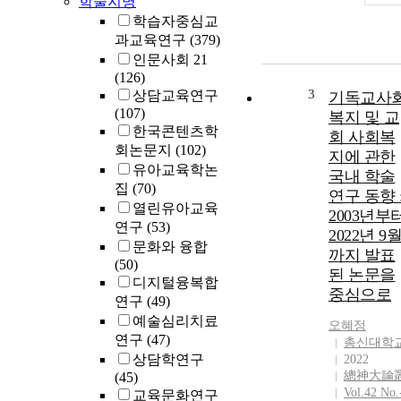
학술지명
학습자중심교
과교육연구
(379)
인문사회 21
(126)
3
상담교육연구
기독교사
(107)
복지 및 교
한국콘텐츠학
회 사회복
회논문지
(102)
지에 관한
유아교육학논
국내 학술
집
(70)
연구 동향 
열린유아교육
2003년부
연구
(53)
2022년 9
문화와 융합
까지 발표
(50)
된 논문을
디지털융복합
중심으로
연구
(49)
예술심리치료
오혜정
연구
(47)
총신대학
상담학연구
2022
總神大論
(45)
Vol.42 No.
교육문화연구