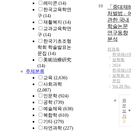
레미콘
(14)
10
「중대재
한국교육학연
처벌법」
구
(14)
관한 국내
재활복지
(14)
학술논문
교과교육학연
연구동향
구
(14)
분석
한국기초조형
학회 학술발표논
정경옥
문집
(14)
한국재난
美術治療硏究
보학회
(14)
2024
한국재난
주제분류
보학회 논
교육
(2,636)
문집
사회과학
Vol.20 No.
(2,087)
인문학
(924)
원
공학
(739)
문
예술체육
(638)
보
복합학
(610)
기
기타
(279)
2
자연과학
(227)