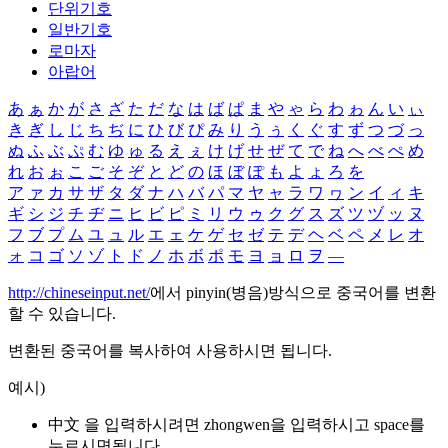
단위기호
일반기호
로마자
아랍어
あ
ぁ
か
が
さ
ざ
た
だ
な
は
ば
ぱ
ま
や
ゃ
ら
わ
ゎ
ん
い
ぃ
き
ぎ
し
じ
ち
ぢ
に
ひ
び
ぴ
み
り
う
ぅ
く
ぐ
す
ず
つ
づ
っ
ぬ
ふ
ぶ
ぷ
む
ゆ
ゅ
る
え
ぇ
け
げ
せ
ぜ
て
で
ね
へ
べ
ぺ
め
れ
お
ぉ
こ
ご
そ
ぞ
と
ど
の
ほ
ぼ
ぽ
も
よ
ょ
ろ
を
ア
ァ
カ
サ
ザ
タ
ダ
ナ
ハ
バ
パ
マ
ヤ
ャ
ラ
ワ
ヮ
ン
イ
ィ
キ
ギ
シ
ジ
チ
ヂ
ニ
ヒ
ビ
ピ
ミ
リ
ウ
ゥ
ク
グ
ス
ズ
ツ
ヅ
ッ
ヌ
フ
ブ
プ
ム
ユ
ュ
ル
エ
ェ
ケ
ゲ
セ
ゼ
テ
デ
ヘ
ベ
ペ
メ
レ
オ
ォ
コ
ゴ
ソ
ゾ
ト
ド
ノ
ホ
ボ
ポ
モ
ヨ
ョ
ロ
ヲ
―
http://chineseinput.net/
에서 pinyin(병음)방식으로 중국어를 변환
할 수 있습니다.
변환된 중국어를 복사하여 사용하시면 됩니다.
예시)
中文 을 입력하시려면
zhongwen
을 입력하시고 space를
누르시면됩니다.