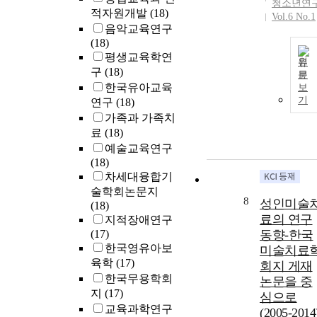
청소년연
적자원개발
(18)
Vol.6 No.1
음악교육연구
(18)
평생교육학연
원
구
(18)
문
한국유아교육
보
기
연구
(18)
가족과 가족치
료
(18)
예술교육연구
(18)
차세대융합기
술학회논문지
8
성인미술
(18)
료의 연구
지적장애연구
(17)
동향-한국
한국영유아보
미술치료
육학
(17)
회지 게재
한국무용학회
논문을 중
지
(17)
심으로
교육과학연구
(2005-2014