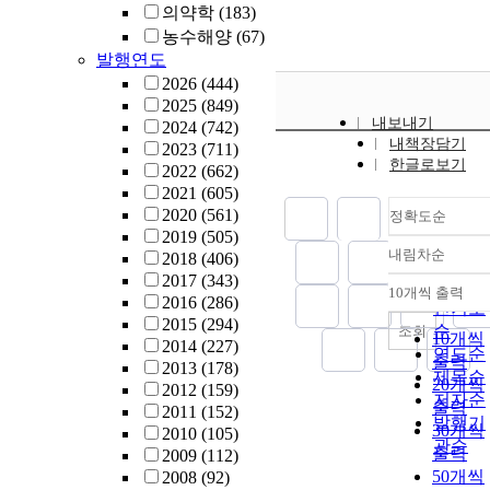
의약학
(183)
농수해양
(67)
발행연도
2026
(444)
2025
(849)
내보내기
2024
(742)
내책장담기
2023
(711)
한글로보기
2022
(662)
2021
(605)
2020
(561)
정확도순
2019
(505)
내림차순
2018
(406)
정확도
2017
(343)
순
10개씩 출력
내림차
2016
(286)
인기도
2015
(294)
순
조회
10개씩
2014
(227)
연도순
출력
2013
(178)
제목순
20개씩
2012
(159)
저자순
출력
2011
(152)
발행기
30개씩
2010
(105)
관순
출력
2009
(112)
50개씩
2008
(92)