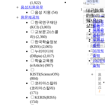
(1,922)
내림차순
정확도
음성지원유무
1
순
대균형(戴
10개씩 출력
음성 지원
(54)
내림차
인기도
鈞衡)의 교
원문제공처
순
조회
육사상과
10개씩
한국연구재단
연도순
실천
출력
(KCI)
(3,003)
제목순
20개씩
교보문고(스콜
김화진 ( Hwa
저자순
출력
라)
(2,360)
Jin Kim )
발행기
30개씩
한국학술정보
고려대학
관순
출력
중국학연
(KISS)
(2,065)
소
50개씩
누리미디어
2010
출력
(DBpia)
(2,017)
中國學論
학술교육원
100개
Vol.27 No.
(eArticle)
(907)
출력
KISTI(ScienceON)
원
(804)
문
코리아스칼라
보
기
(코리아스칼라)
2
(171)
KERIS(RISS)
(154)