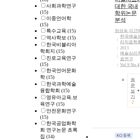
사회과학연구
대한 국내
(15)
학위논문
이중언어학
분석
(15)
특수교육
(15)
장성숙
,
이근
한국예술
역사학보
(15)
리치료학
한국비블리아
2013
학회지
(15)
예술심리
진로교육연구
료연구
(15)
Vol.9 No.4
한국언어문화
학
(15)
원
한국과학예술
문
융합학회
(15)
보
기
영유아교육.보
2
육연구
(15)
안전문화연구
(15)
한국공업화학
회 연구논문 초록
집
(14)