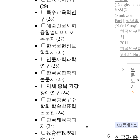
(Donghyuk Jo
(29)
박선권
특수교육학연
(Sunkwon
구
(28)
Park)
,
성낙일
예술인문사회
(Nakil Sung)
한국인구
융합멀티미디어
회
논문지
(27)
2011
한국문헌정보
한국인구
학회지
(25)
Vol.34 No.
인문사회과학
연구
(25)
원
한국융합학회
문
논문지
(25)
보
지체.중복.건강
기
3
장애연구
(24)
한국항공우주
학회 학술발표회
논문집
(24)
한국체육학회
지
(24)
敎育行政學硏
6
한국과 중
究
(24)