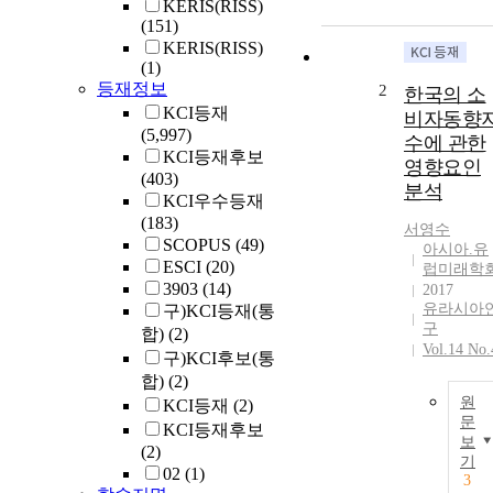
KERIS(RISS)
(151)
KERIS(RISS)
(1)
등재정보
2
한국의 소
KCI등재
비자동향
(5,997)
수에 관한
KCI등재후보
영향요인
(403)
분석
KCI우수등재
(183)
서영수
SCOPUS
(49)
아시아.유
ESCI
(20)
럽미래학
3903
(14)
2017
유라시아
구)KCI등재(통
구
합)
(2)
Vol.14 No.
구)KCI후보(통
합)
(2)
원
KCI등재
(2)
문
KCI등재후보
보
(2)
기
02
(1)
3