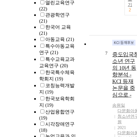
열린교육연구
기
(22)
2
관광학연구
(21)
한국어 교육
(21)
아동교육
(21)
특수아동교육
연구
(21)
7
중도입국
특수교육교과
소년 연구
교육연구
(20)
의 10년 동
한국특수체육
향분석 -
학회지
(19)
KCI 등재
코칭능력개발
논문을 중
지
(19)
심으로 -
한국보육학회
지
(19)
송원일
다문화아
산업융합연구
청소년연
(19)
원
시각장애연구
2021
(18)
다문화아
농업교육과 인