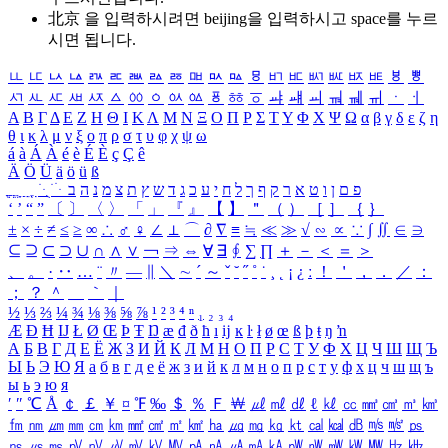
北京 을 입력하시려면
beijing
을 입력하시고 space를 누르
시면 됩니다.
ㅥ
ㅦ
ㅧ
ㅨ
ㅩ
ㅪ
ㅫ
ㅬ
ㅭ
ㅮ
ㅯ
ㅰ
ㅱ
ㅲ
ㅳ
ㅴ
ㅵ
ㅶ
ㅷ
ㅸ
ㅹ
ㅺ
ㅻ
ㅼ
ㅽ
ㅾ
ㅿ
ㆀ
ㆁ
ㆂ
ㆃ
ㆄ
ㆅ
ㆆ
ㆇ
ㆈ
ㆉ
ㆊ
ㆋ
ㆌ
ㆍ
ㆎ
Α
Β
Γ
Δ
Ε
Ζ
Η
Θ
Ι
Κ
Λ
Μ
Ν
Ξ
Ο
Π
Ρ
Σ
Τ
Υ
Φ
Χ
Ψ
Ω
α
β
γ
δ
ε
ζ
η
θ
ι
κ
λ
μ
ν
ξ
ο
π
ρ
σ
τ
υ
φ
χ
ψ
ω
á
à
Á
À
é
è
É
È
ç
Ç
ê
Ä
Ö
Ü
ä
ö
ü
ß
ְ
ֳ
ֲ
ֱ
ָ
ַ
ֵ
ֶ
ִ
ֹ
ּ
ֻ
ׂ
ׁ
ּ
ב
ה
נ
מ
צ
ת
ץ
ש
ד
ג
כ
ע
י
ח
ל
ך
ף
ק
ר
א
ט
ו
ן
ם
פ
‘
’
“
”
〔
〕
〈
〉
「
」
『
』
【
】
＂
（
）
［
］
｛
｝
±
×
÷
≠
≤
≥
∞
∴
♂
♀
∠
⊥
⌒
∂
∇
≡
≒
≪
≫
√
∽
∝
∵
∫
∬
∈
∋
⊆
⊇
⊂
⊃
∪
∩
∧
∨
￢
⇒
⇔
∀
∃
∮
∑
∏
＋
－
＜
＝
＞
、
。
·
‥
…
¨
〃
―
∥
＼
∼
´
～
ˇ
˘
˝
˚
˙
¸
˛
¡
¿
ː
！
＇
，
．
／
：
；
？
＾
＿
｀
｜
½
⅓
⅔
¼
¾
⅛
⅜
⅝
⅞
¹
²
³
⁴
ⁿ
₁
₂
₃
₄
Æ
Ð
Ħ
Ĳ
Ł
Ø
Œ
Þ
Ŧ
Ŋ
æ
đ
ð
ħ
ı
ĳ
ĸ
ŀ
ł
ø
œ
ß
þ
ŧ
ŋ
ŉ
А
Б
В
Г
Д
Е
Ё
Ж
З
И
Й
К
Л
М
Н
О
П
Р
С
Т
У
Ф
Х
Ц
Ч
Ш
Щ
Ъ
Ы
Ь
Э
Ю
Я
а
б
в
г
д
е
ё
ж
з
и
й
к
л
м
н
о
п
р
с
т
у
ф
х
ц
ч
ш
щ
ъ
ы
ь
э
ю
я
′
″
℃
Å
￠
￡
￥
¤
℉
‰
＄
％
Ｆ
￦
㎕
㎖
㎗
ℓ
㎘
㏄
㎣
㎤
㎥
㎦
㎙
㎚
㎛
㎜
㎝
㎞
㎟
㎠
㎡
㎢
㏊
㎍
㎎
㎏
㏏
㎈
㎉
㏈
㎧
㎨
㎰
㎱
㎲
㎳
㎴
㎵
㎶
㎷
㎸
㎹
㎀
㎁
㎂
㎃
㎄
㎺
㎻
㎽
㎾
㎿
㎐
㎑