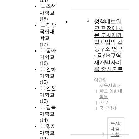
a
에
o
두
조선
v
서
f
도
대학교
e
는
u
심
(18)
b
공
5
r
정책네트워
부
경상
e
공
b
를
크 관점에서
국립대
e
이
a
갖
본 도시재개
n
도
학교
n
는
발사업의 갈
d
시
(17)
d
이
등구조 연구
e
및
동아
e
원
: 용산4구역
v
택
대학교
v
적
재개발사례
e
지
(16)
e
구
를 중심으로
l
개
인하
l
조
o
발
대학교
o
를
여관현
p
을
(15)
p
갖
서울시립대
e
시
인천
m
고
학교 일반대
d
행
대학교
e
성
학원
b
해
(15)
n
장
2012
y
야
경북
t
한
국내박사
N
개
p
대학교
도
a
발
r
(14)
시
복사/
t
에
o
명지
라
대출
i
따
j
대학교
는
신청
o
른
e
(13)
면