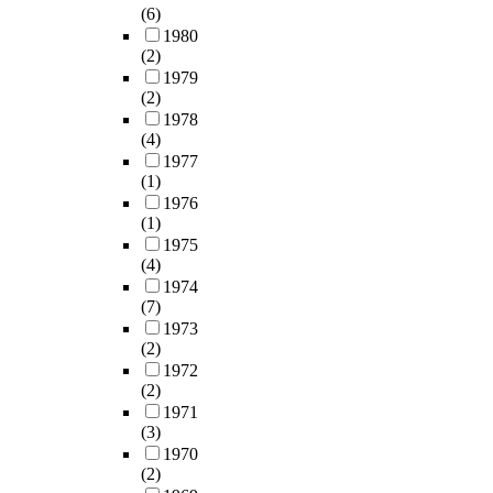
c
법
위
산
(6)
a
기
/
d
산
e
을
해
의
1980
r
에
수
e
의
s
통
신
(2)
조
k
는
산
t
'
s
해
도
1979
사
e
많
,
e
공
i
살
시
(2)
·
t
은
교
r
단
t
펴
개
1978
발
s
어
통
m
개
y
보
발
(4)
굴
.
려
,
i
발
o
았
정
1977
은
R
움
복
n
의
(1)
f
다
책
이
e
을
지
e
특
1976
m
.
을
루
c
가
,
w
성
(1)
u
송
실
어
e
지
교
h
'
1975
l
도
시
지
n
고
육
e
으
(4)
t
국
했
지
t
있
,
t
로
1974
i
제
습
않
l
다
체
h
(7)
부
-
도
니
아
y
.
육
e
1973
터
l
시
다
왔
,
이
,
(2)
r
는
e
국
.
다
t
러
문
1972
t
도
v
제
1
.
h
한
(2)
화
o
시
e
업
9
최
e
문
1971
,
c
의
l
무
4
근
(3)
r
제
관
a
지
r
단
0
들
1970
e
들
광
r
속
e
지
년
(2)
어
h
은
,
r
가
p
를
대