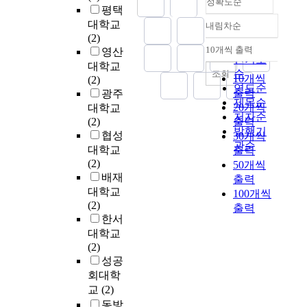
정확도순
산
i
참
목
i
단
평택
t
이
하
을
n
여
적
o
지
대학교
t
전
면
내림차순
효
정확도
g
는
이
n
(
(2)
i
세
새
과
순
p
반
양
p
공
10개씩 출력
영산
n
계
로
내림차순
적
a
드
인기도
적
l
단
대학교
g
적
운
으
s
시
순
지
조회
a
)
10개씩
(2)
i
으
도
로
t
필
표
연도순
n
를
출력
광주
s
로
시
조
t
요
의
제목순
s
배
20개씩
대학교
a
전
의
사
h
하
성
,
저자순
경
(2)
출력
p
개
변
·
r
다
장
b
발행기
으
협성
r
되
화
30개씩
발
e
.
이
u
로
관순
o
었
를
대학교
출력
굴
e
지
아
t
성
j
다
예
(2)
50개씩
하
d
난
닌
t
장
e
.
측
배재
출력
고
e
3
주
h
한
c
이
할
대학교
100개씩
,
c
0
민
i
도
t
에
수
(2)
출력
유
a
~
생
s
시
d
따
있
한서
물
d
4
활
w
라
o
라
습
대학교
을
e
0
의
i
는
n
각
니
(2)
수
s
여
질
l
면
e
국
다
성공
집
.
년
을
l
에
b
가
.
회대학
하
T
간
높
c
서
y
는
도
교
(2)
기
h
의
이
a
‘
l
도
시
위
동방
e
우
는