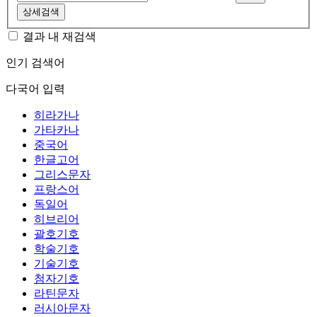
상세검색
결과 내 재검색
인기 검색어
다국어 입력
히라가나
가타카나
중국어
한글고어
그리스문자
프랑스어
독일어
히브리어
괄호기호
학술기호
기술기호
첨자기호
라틴문자
러시아문자