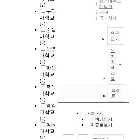
협성대학교
n
동
다
s
대
(2)
는
r
산
대학원
d
이
.
f
처
부경
별
a
은
2009
e
활
이
o
하
다
대학교
p
국내석사
1
v
발
는
r
기
른
(2)
p
9
e
해
여
p
어
연
숭실
r
6
l
지
타
원문
u
렵
구
대학교
o
2
o
면
유
보기
b
다
가
(2)
v
년
p
서
사
본
l
는
없
상명
a
시
목
m
다
한
연
i
점
었
l
대학교
승
차
e
국
특
구
c
에
다
o
(2)
격
검
n
적
징
는
i
서
.
f
한성
색
이
t
기
을
택
n
민
지
조
i
대학교
래
b
업
가
지
t
간
회
역
m
(2)
두
y
을
지
개
e
부
경
p
총신
개
l
통
고
발
음성
r
문
제
l
의
대학교
a
한
있
듣기
지
e
의
발
e
대
(2)
n
생
는
역
s
도
전
m
규
경일
d
산
도
에
t
시
의
e
모
대학교
r
과
시
내보내기
서
s
개
궁
n
국
(2)
내책장담기
e
소
들
지
d
발
극
t
가
창원
한글로보기
p
비
을
역
u
에
적
a
산
대학교
l
활
비
유
r
의
인
t
업
(2)
o
동
교