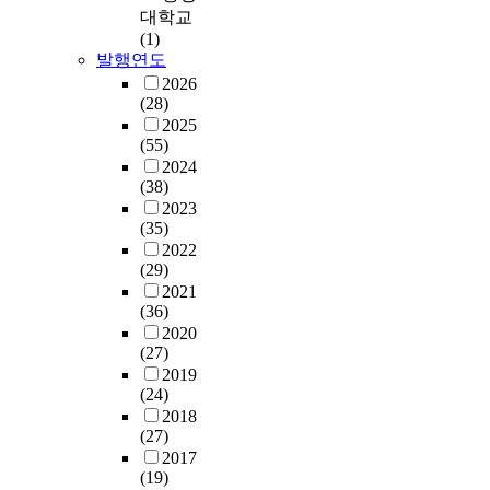
재
h
로
을
e
,
대학교
H
강
함
를
a
인
해
a
㉡
(1)
o
화
으
보
s
해
왔
r
울
발행연도
w
의
로
호
e
도
고
l
산
2026
e
수
써
하
,
시
앞
y
의
(28)
v
단
관
는
f
의
으
s
'
2025
e
으
련
데
r
질
로
t
도
(55)
r
로
된
그
o
적
도
a
시
2024
,
삼
경
쳤
m
수
제
g
(38)
화
a
고
험
던
p
준
2
e
2023
특
s
자
을
것
l
은
,
(35)
s
성
l
하
파
이
a
상
제
2022
o
'
a
였
악
사
n
대
(29)
3
f
으
n
다
하
실
n
적
2021
의
u
로
d
.
고
이
(36)
i
으
신
r
부
o
그
새
다
2020
n
로
도
b
터
w
러
로
(27)
.
g
약
시
a
는
n
나
운
2019
지
t
해
를
n
도
e
2
도
(24)
역
o
질
개
d
시
r
0
시
2018
유
s
수
발
e
의
s
0
성
(27)
산
a
밖
할
v
상
r
8
장
2017
의
l
에
예
e
대
(19)
e
년
기
조
e
없
정