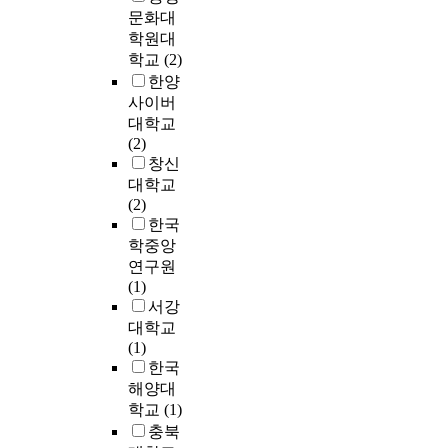
u
공
a
시
들
하
문화대
r
리
것
s
단
n
단
은
여
e
나
학원대
임
e
개
d
위
각
체
f
라
학교
(2)
을
e
발
s
의
기
계
o
는
감
한양
n
의
.
경
다
적
r
급
안
o
사이버
특
,
쟁
른
인
e
속
해
r
대학교
성
I
이
지
조
,
한
볼
m
(2)
’
t
매
리
사
t
산
때
o
창신
으
i
우
적
및
h
업
,
u
로
대학교
s
치
조
발
e
화
도
s
파
(2)
t
열
건
굴
p
를
시
e
악
한국
o
해
과
방
u
바
개
c
하
학중앙
m
지
경
법
b
탕
발
o
였
연구원
a
면
제
과
l
으
사
n
다
(1)
k
서
,
,
i
로
업
o
.
서강
e
국
사
유
c
하
역
m
이
대학교
i
가
회
물
e
는
시
i
러
(1)
r
를
적
수
n
도
지
c
한
한국
r
대
문
집
t
시
역
l
울
해양대
e
표
화
방
e
화
주
o
산
학교
(1)
g
하
배
법
r
과
민
s
의
u
는
경
충북
의
p
정
의
s
네