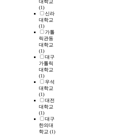
l
스
을
대학교
보
r
을
삶
e
가
a
타
가
(1)
편
i
통
의
s
지
r
급
지
신라
적
s
해
질
w
도
s
대
고
대학교
인
e
서
을
h
시
h
도
있
(1)
지
c
엄
획
e
특
a
시
지
가톨
침
o
청
기
n
성
p
를
만
릭관동
을
u
난
적
t
으
e
추
일
대학교
제
l
규
으
h
로
d
진
반
(1)
안
d
모
로
e
부
l
하
적
대구
하
a
의
증
p
터
o
게
으
는
가톨릭
c
도
대
r
도
t
되
로
데
대학교
c
시
시
o
시
s
었
비
그
(1)
u
개
키
j
개
i
고
슷
의
우석
m
발
는
e
발
n
,
한
의
u
을
대학교
것
c
의
t
한
형
가
l
이
(1)
에
t
개
o
국
태
있
a
루
대전
그
i
념
r
정
의
다
t
었
대학교
일
s
을
e
부
도
.
e
다
(1)
차
s
도
g
도
시
지
s
.
대구
적
u
출
u
2
성
금
u
그
인
한의대
s
하
l
0
장
까
f
러
목
학교
(1)
p
였
a
0
법
지