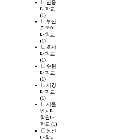
f
나
표
e
안동
는
r
3
칙
택
i
짧
를
n
데
대학교
s
년
을
지
c
은
두
d
,
(1)
h
동
가
개
i
기
어
e
㉠
부산
a
북
지
발
e
간
야
d
울
외국어
p
아
면
지
n
에
할
d
산
대학교
e
물
서
역
t
이
것
u
의
(1)
d
류
로
의
e
룬
이
e
‘
호서
l
및
의
지
x
많
다
t
도
대학교
o
비
도
역
p
은
.
o
심
(1)
t
즈
시
유
e
성
a
부
수원
s
니
성
산
r
과
최
l
의
대학교
s
스
장
에
i
들
근
a
공
(1)
i
선
과
대
e
은
화
c
간
서경
m
점
정
한
n
그
성
k
특
대학교
i
을
에
조
c
만
시
o
성
(1)
l
위
대
사
e
큼
의
f
’
서울
a
해
한
·
a
의
경
p
으
r
경
비
벤처대
발
n
부
우
r
로
l
제
교
학원대
굴
d
작
,
o
부
y
자
할
학교
(1)
은
k
용
도
j
터
t
유
수
동신
문
n
과
농
e
는
o
구
있
대학교
화
o
후
복
c
도