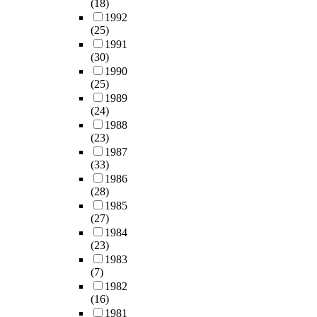
t
을
도
(18)
c
전
r
점
선
왔
e
지
추
1992
t
성
a
을
구
으
n
니
(25)
진
i
’
n
고
자
며
d
고
1991
하
o
(
g
찰
들
,
(30)
e
있
고
n
p
e
해
은
택
1990
n
기
있
m
r
m
보
점
(25)
지
c
때
다
e
e
e
고
점
1989
개
y
문
.
t
s
n
자
비
(24)
발
t
에
h
e
t
국
대
1988
로
o
그
이
o
r
p
제
해
(23)
인
e
문
외
d
v
r
업
지
1987
해
n
제
에
i
a
(33)
o
무
는
사
t
를
도
s
t
1986
j
단
대
라
e
객
화
r
i
(28)
e
지
도
질
r
관
성
e
o
1985
c
를
시
지
o
화
시
q
n
(27)
t
S
의
역
v
하
는
u
)
1984
,
W
문
에
e
거
경
i
(23)
개
t
O
제
대
r
나
제
r
1983
념
h
T
를
한
s
합
,
(7)
e
을
e
분
해
지
e
리
농
1982
d
,
n
석
결
역
a
화
(16)
/
t
㉣
e
기
에
유
m
하
1981
축
o
울