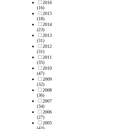
l
적
2016
q
세
법
사
s
었
이
o
요
(16)
u
계
을
·
.
고
다
p
소
2015
i
경
제
발
H
그
.
m
간
(18)
r
제
시
굴
o
결
뿐
e
의
2014
e
위
하
과
w
과
만
n
(23)
‘
h
기
고
유
e
다
아
t
2013
통
o
이
자
사
v
양
니
(31)
p
합
u
후
합
한
e
한
라
2012
r
성
s
에
니
농
r
도
(31)
테
o
’
i
현
다
촌
,
시
2011
마
j
(
n
재
.
어
(35)
t
내
파
e
u
g
의
메
2010
h
부
크
c
n
s
도
1
(47)
니
e
의
인
t
i
t
시
9
2009
티
p
문
유
s
t
h
개
세
(32)
자
u
제
니
,
y
a
발
기
2008
원
b
를
버
a
)
n
방
말
(36)
조
l
발
설
r
개
p
식
H
2007
사
i
생
스
e
념
(34)
l
에
o
역
c
시
튜
a
을
2006
a
대
w
시
e
켰
디
s
,
(27)
n
한
a
농
n
다
오
o
㉢
2005
e
의
r
촌
t
.
를
n
울
(43)