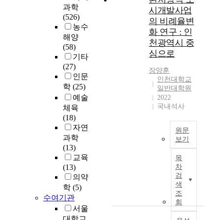
시
과학
시개발사업
특
(526)
의 비례율변
성
농수
화 연구 : 인
을
해양
천광역시 중
파
(58)
심으로
악
기타
하
(27)
장양훈
여
인문
인천대학교
그
학
(25)
일반대학원
특
예술
2022
성
국내석사
체육
에
(18)
맞
자연
원문
는
과학
보기
도
(13)
I
시
교육
목
f
개
(13)
차
t
발
검
의약
h
의
색
학
(5)
e
방
조
수여기관
p
향
회
서울
r
을
대학교