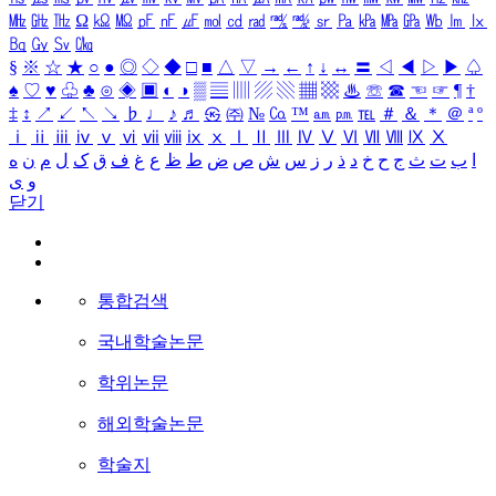
㎒
㎓
㎔
Ω
㏀
㏁
㎊
㎋
㎌
㏖
㏅
㎭
㎮
㎯
㏛
㎩
㎪
㎫
㎬
㏝
㏐
㏓
㏃
㏉
㏜
㏆
§
※
☆
★
○
●
◎
◇
◆
□
■
△
▽
→
←
↑
↓
↔
〓
◁
◀
▷
▶
♤
♠
♡
♥
♧
♣
⊙
◈
▣
◐
◑
▒
▤
▥
▨
▧
▦
▩
♨
☏
☎
☜
☞
¶
†
‡
↕
↗
↙
↖
↘
♭
♩
♪
♬
㉿
㈜
№
㏇
™
㏂
㏘
℡
＃
＆
＊
＠
ª
º
ⅰ
ⅱ
ⅲ
ⅳ
ⅴ
ⅵ
ⅶ
ⅷ
ⅸ
ⅹ
Ⅰ
Ⅱ
Ⅲ
Ⅳ
Ⅴ
Ⅵ
Ⅶ
Ⅷ
Ⅸ
Ⅹ
ا
ب
ت
ث
ج
ح
خ
د
ذ
ر
ز
س
ش
ص
ض
ط
ظ
ع
غ
ف
ق
ک
ل
م
ن
ه
و
ی
닫기
통합검색
국내학술논문
학위논문
해외학술논문
학술지