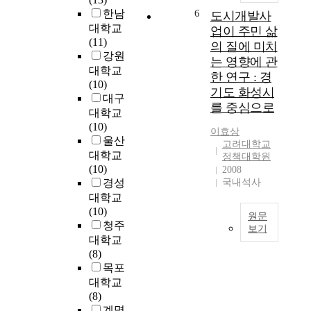
n
편
c
한남
6
에
도시개발사
a
익
t
서
대학교
업이 주민 삶
l
과
s
‘
(11)
의 질에 미치
T
이
,
도
강원
는 영향에 관
e
익
c
심
대학교
한 연구 : 경
r
의
o
부
(10)
기도 화성시
r
사
n
의
대구
를 중심으로
i
유
s
공
대학교
t
화
e
간
(10)
이효상
o
를
q
특
울산
고려대학교
r
막
u
성
대학교
정책대학원
i
을
e
’
(10)
2008
a
수
n
으
경성
국내석사
l
있
t
로
대학교
P
다
l
,
(10)
원문
l
고
y
㉡
청주
보기
a
인
i
울
대학교
n
식
지
t
산
(8)
i
되
역
i
은
목포
n
고
경
s
6
대학교
K
있
제
o
0
(8)
o
다
와
f
년
계명