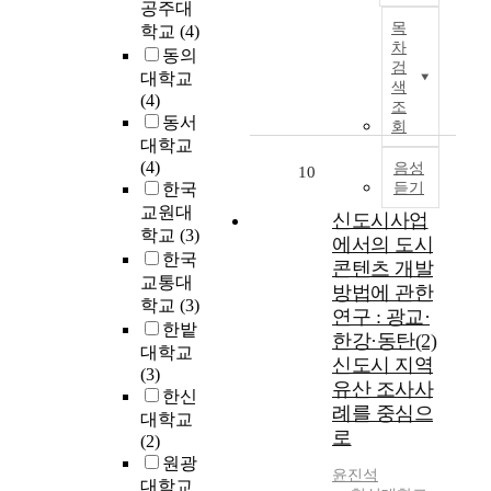
o
,
화
o
공주대
로
o
였
도
m
다
를
s
목
출
학교
(4)
n
으
시
p
양
가
차
i
발
동의
e
며
의
l
해
검
져
t
한
대학교
b
,
성
색
i
진
왔
i
도
(4)
y
세
장
조
s
토
고
o
시
동서
b
계
은
회
h
지
,
n
라
대학교
u
화
일
e
수
어
o
는
(4)
i
지
정
음성
10
d
요
떠
f
면
한국
듣기
l
방
하
n
에
한
r
에
교원대
d
화
고
신도시사업
e
관
영
e
서
i
의
보
학교
(3)
에서의 도시
w
료
향
p
‘
n
물
편
한국
t
화
콘텐츠 개발
을
l
역
g
결
적
교통대
o
된
미
방법에 관한
o
사
s
속
규
학교
(3)
w
공
치
t
연구 : 광교·
적
,
에
칙
한밭
n
공
고
t
특
한강·동탄(2)
t
자
에
대학교
p
주
있
i
성
신도시 지역
h
본
따
(3)
r
체
는
n
’
유산 조사사
e
과
라
한신
o
가
지
g
으
u
인
변
례를 중심으
j
유
대학교
에
a
로
r
력
화
로
e
연
(2)
대
f
,
b
의
합
c
하
원광
해
t
㉣
a
이
니
윤진석
t
게
대학교
서
e
울