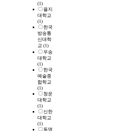
a
역
습
(1)
재
w
유
합
t
시
f
을
니
을지
지
-
증
형
c
의
a
지
다
표
대학교
h
을
도
o
구
r
정
.
조
(1)
o
가
시
s
조
m
하
그
사
한국
w
져
의
t
적
l
고
래
를
방송통
i
왔
구
s
‘
a
외
서
실
n
으
신대학
조
.
이
n
국
,
시
a
며
교
(1)
를
T
원
d
인
성
하
l
,
띄
우송
h
성
c
투
공
여
l
지
고
e
대학교
’
o
자
한
관
d
나
있
r
(1)
(
n
를
도
련
e
친
으
e
한국
d
s
촉
시
기
v
양
면
f
예술종
u
o
진
의
록
e
적
서
o
a
합학교
l
시
성
을
l
확
동
r
l
(1)
i
켜
장
남
o
대
시
e
i
청운
d
이
과
기
p
에
에
,
t
대학교
a
를
정
고
m
대
신
i
y
(1)
t
국
에
관
e
한
도
n
)
신한
i
가
대
련
n
치
시
t
개
대학교
o
경
해
문
t
중
개
h
념
(1)
n
쟁
연
화
p
으
발
e
을
동명
.
력
구