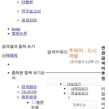
단행본
연구보고서
공개강의
home
학위논문
검색결과 좁혀 보기
연
주제어 : 도시
검색키워드
관
개발
선택해제
검
(검색결과
1,239
건)
색
어
좁혀본 항목 보기순
추
서
천
내보내기
검색량순
이
내책장담기
가나다순
한글로보기
검
원문유무
1
색
원문
어
정확도순
있음