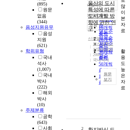
로
울산의 도시
(895)
내림차순
많
정확도
특성에 따른
원문
이
순
10개씩 출력
도시개발 방
없음
내림차순
본
인기도
(344)
향에 관한 연
자
순
조회
음성지원유무
10개씩
구
료
연도순
음성
출력
제목순
신장열
지원
20개씩
저자순
울산대학교
(621)
출력
산업대학원
발행기
학위유형
활
30개씩
2004
관순
용
국내
출력
국내석사
도
석사
50개씩
(1,007)
높
출력
원문
국내
은
100개씩
보기
박사
자
출력
(222)
이
료
해외
연
구
박사
는
(10)
주제분류
울
산
공학
의
(643)
도
사회
2
환지방식 도