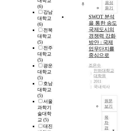
대학교
i
화
e
음성
8
c
의
인
(6)
s
가
듣기
d
e
재
지
강남
k
이
e
SWOT 분석
n
산
표
.
대학교
루
v
을 통한 송도
t
권
의
I
(6)
어
e
e
을
국제도시의
변
n
전북
진
l
r
침
화
경쟁력 강화
m
대학교
도
o
p
해
,
o
(5)
방안 : 국제
시
p
r
하
즉
s
전주
라
업무단지를
m
i
는
성
t
는
대학교
중심으로
e
s
것
장
c
면
(5)
n
e
이
의
a
에
광운
조은수
t
f
바
양
s
인하대학교
서
대학교
a
o
람
적
대학원
e
‘
(5)
n
r
직
2011
측
s
도
호남
d
국내석사
n
한
면
,
시
대학교
r
e
것
에
i
화
(5)
e
w
인
만
t
의
서울
원문
c
t
가
관
c
특
보기
과학기
o
o
에
심
a
성
술대학
n
2
w
대
을
n
목
’
교
(5)
s
0
n
해
기
차
b
으
t
세
대진
d
서
검
울
e
로