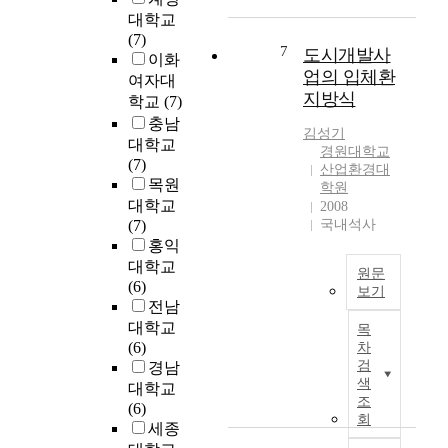
r
.
관
t
대
대학교
e
그
련
e
이
(7)
a
러
한
n
7
후
도시개발사
이화
.
나
도
c
인
업의 입체환
여자대
E
공
시
a
구
지방식
학교
(7)
s
공
개
r
·
충남
p
주
발
r
토
김성기
대학교
e
체
사
i
지
경원대학교
(7)
c
가
업
e
산업환경대
이
목원
i
사
에
학원
d
용
대학교
a
회
2008
대
o
·
(7)
국내석사
l
적
한
u
건
홍익
l
편
연
t
축
y
익
대학교
구
w
활
원문
,
을
(6)
들
i
동
보기
t
창
전남
은
t
에
U
h
출
대학교
지
h
목
서
n
e
하
(6)
금
차
m
급
l
p
기
검
경남
까
a
격
i
색
u
위
지
대학교
n
한
k
조
b
해
총
(6)
y
도
e
회
l
개
량
세종
r
시
r
i
인
적