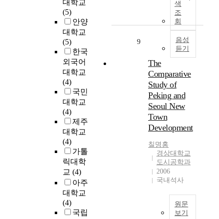
r
기
대학교
색
e
는
여
j
,
u
후
(5)
조
v
논
왔
u
㉢
c
반
안양
회
e
외
을
d
울
t
정
대학교
l
로
뿐
g
산
i
보
음성
(5)
9
o
하
,
e
은
듣기
o
통
한국
p
더
양
d
조
n
신
외국어
The
m
라
적
a
선
w
기
대학교
Comparative
e
도
성
t
시
h
술
(4)
n
사
Study of
장
t
대
i
의
국민
t
회
이
Peking and
h
이
c
발
대학교
h
발
지
e
Seoul New
래
h
달
(4)
a
전
역
s
울
Town
i
은
제주
s
에
주
t
산
Development
s
경
대학교
m
따
민
a
읍
a
제
(4)
a
라
생
g
성
칠명홍
p
의
가톨
i
빠
활
e
경상대학교
이
r
세
n
르
릭대학
의
도시공학과
o
라
o
계
l
게
교
(4)
2006
질
f
는
j
화
국내석사
y
변
에
아주
d
성
e
를
a
화
어
i
대학교
곽
c
촉
c
하
떤
s
(4)
도
원문
t
진
c
고
변
p
국립
시
보기
d
하