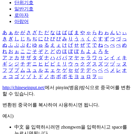
단위기호
일반기호
로마자
아랍어
あ
ぁ
か
が
さ
ざ
た
だ
な
は
ば
ぱ
ま
や
ゃ
ら
わ
ゎ
ん
い
ぃ
き
ぎ
し
じ
ち
ぢ
に
ひ
び
ぴ
み
り
う
ぅ
く
ぐ
す
ず
つ
づ
っ
ぬ
ふ
ぶ
ぷ
む
ゆ
ゅ
る
え
ぇ
け
げ
せ
ぜ
て
で
ね
へ
べ
ぺ
め
れ
お
ぉ
こ
ご
そ
ぞ
と
ど
の
ほ
ぼ
ぽ
も
よ
ょ
ろ
を
ア
ァ
カ
サ
ザ
タ
ダ
ナ
ハ
バ
パ
マ
ヤ
ャ
ラ
ワ
ヮ
ン
イ
ィ
キ
ギ
シ
ジ
チ
ヂ
ニ
ヒ
ビ
ピ
ミ
リ
ウ
ゥ
ク
グ
ス
ズ
ツ
ヅ
ッ
ヌ
フ
ブ
プ
ム
ユ
ュ
ル
エ
ェ
ケ
ゲ
セ
ゼ
テ
デ
ヘ
ベ
ペ
メ
レ
オ
ォ
コ
ゴ
ソ
ゾ
ト
ド
ノ
ホ
ボ
ポ
モ
ヨ
ョ
ロ
ヲ
―
http://chineseinput.net/
에서 pinyin(병음)방식으로 중국어를 변환
할 수 있습니다.
변환된 중국어를 복사하여 사용하시면 됩니다.
예시)
中文 을 입력하시려면
zhongwen
을 입력하시고 space를
누르시면됩니다.