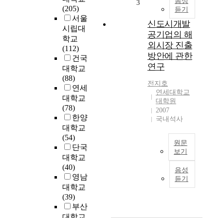
o
음성
설
3
(205)
듣기
j
정
서울
e
하
신도시개발
시립대
c
기
공기업의 해
학교
t
위
외시장 진출
(112)
p
한
방안에 관한
건국
r
연
연구
대학교
o
구
(88)
f
로
전지호
연세
i
서
연세대학교
대학교
t
,
대학원
(78)
a
울
2007
한양
b
산
국내석사
i
대학교
의
l
(54)
도
원문
i
단국
시
보기
t
대학교
특
S
y
(40)
성
음성
i
i
영남
을
듣기
n
s
파
대학교
c
n
악
(39)
e
e
하
부산
1
g
기
대학교