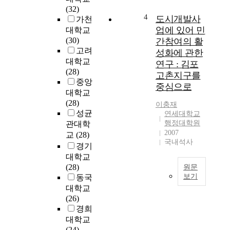
9
l
위
(32)
7
4
e
도시개발사
하
가천
0
c
여
업에 있어 민
대학교
,
t
네
(30)
간참여의 활
a
e
가
고려
성화에 관한
n
d
지
대학교
연구 : 김포
u
i
접
(28)
고촌지구를
m
n
근
중앙
중심으로
b
t
을
대학교
e
h
시
(28)
이충재
r
e
도
성균
연세대학교
o
e
하
행정대학원
관대학
f
a
였
2007
교
(28)
n
r
다
국내석사
경기
e
l
.
대학교
w
y
㉠
(28)
원문
t
s
울
보기
동국
o
t
산
대학교
w
우
a
은
(26)
n
리
g
신
경희
s
나
e
구
대학교
h
라
s
의
(24)