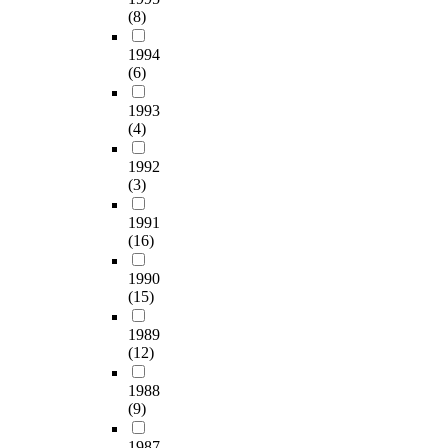
검
케
핵
r
언
략
의
활
(8)
사
증
이
문
e
제
분
3
동
의
하
션
제
l
실
야
가
1994
과
내
고
이
해
a
시
(6)
에
지
경
용
각
론
결
t
하
서
특
영
분
변
(
1993
을
i
는
는
징
혁
석
수
S
(4)
위
o
지
「
인
신
을
들
C
한
n
에
인
(
활
통
의
C
1992
군
s
따
민
1
동
해
영
(3)
T
사
s
라
전
)
과
,
향
,
적
t
위
쟁
전
관
종
1991
관
S
대
r
기
이
쟁
련
(16)
교
계
i
응
a
를
론
주
된
조
를
t
전
t
인
」
체
속
1990
직
분
u
략
e
식
에
,
성
(15)
이
석
a
중
g
하
서
(
들
직
하
t
심
i
는
첨
2
1989
을
면
기
i
으
e
정
(12)
단
)
도
할
위
o
로
s
도
기
전
출
수
해
n
1988
연
o
가
술
쟁
하
있
회
a
(9)
구
f
달
조
목
였
는
귀
l
를
e
라
건
표
다
위
분
C
1987