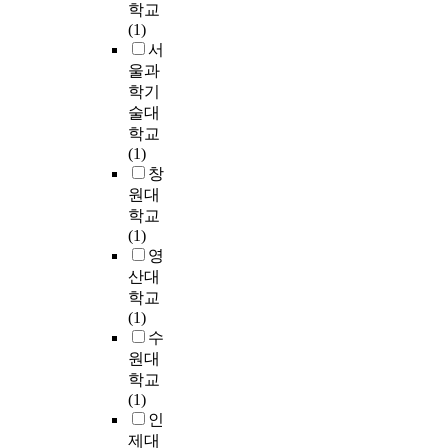
는
마
교
학교
기
행
세
i
한
해
4
나
조
(1)
존
되
월
t
부
미
세
조
직
서
의
고
이
y
정
국
대
직
은
울과
선
있
경
적
,
전
문
어
행
학기
다
과
A
영
일
쟁
화
떠
연
술대
.
되
d
향
본
대
형
한
구
쿰
학교
었
v
력
,
응
성
위
를
스
(1)
다
i
은
러
전
과
기
먼
(
창
.
s
최
시
략
경
유
저
C
원대
그
e
소
아
의
영
형
고
o
학교
동
d
화
등
구
혁
에
찰
o
(1)
안
b
시
의
비
신
노
하
m
영
한
y
킬
강
요
에
출
고
b
산대
국
P
수
대
건
중
되
실
s
학교
은
r
있
국
을
요
어
증
)
(1)
‘
o
으
들
도
한
있
분
는
수
한
f
며
과
출
지
으
석
이
원대
반
.
앞
우
하
를
며
하
들
도
K
으
학교
호
기
확
위
였
연
비
w
로
(1)
관
위
실
기
다
구
핵
o
있
인
계
해
히
상
.
는
화
n
을
제대
를
서
하
황