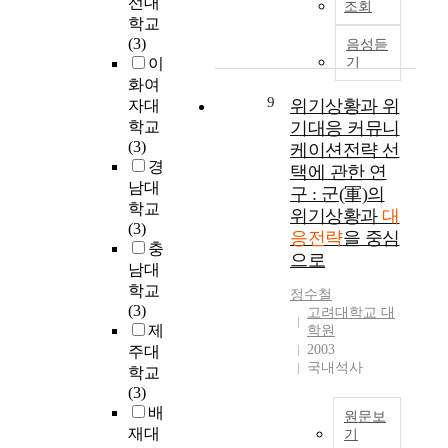
선대
특
t
발
조회
정
u
영
는
학교
히
i
생
책
r
향
호
(3)
음성듣
제
o
하
을
t
을
텔
이
기
3
n
게
추
h
미
C
화여
차
s
되
진
G
치
E
9
위기상황과 위
자대
핵
:
는
하
e
는
O
학교
기대응 커뮤니
실
D
경
면
n
지
의
(3)
험
a
우
케이션전략 선
서
e
그
전
경
은
e
가
「
r
택에 관한 연
리
략
고
g
발
남대
4
a
고
구 : 군(軍)의
적
농
u
생
학교
개
t
조
위기상황과
대
선
축
M
하
(3)
현
i
직
응전략
을 중심
택
우
e
기
충
대
o
문
으로
,
라
t
도
화
남대
n
화
조
늄
r
한
(
W
학교
는
정수철
직
탄
o
다
四
a
(3)
경
고려대학교 대
문
(
p
.
個
r
제
영
학원
화
H
o
이
現
f
2003
혁
주대
및
E
l
는
국내석사
代
a
신
학교
경
U
i
곧
化
r
활
(3)
영
)
t
P
)
e
동
배
원문보
혁
제
a
R
」
)
에
재대
기
신
조
n
의
라