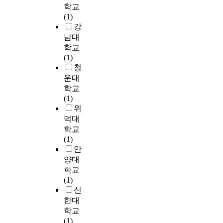
서
개
선
,
위
유
학교
6
고
에
울
별
언
S
기
지
(1)
가
자
서
시
학
’
e
에
하
강
지
하
어
내
문
등
u
대
고
전
남대
며
떻
특
분
을
n
해
U
쟁
,
학교
게
급
야
통
g
대
N
사
더
(1)
위
관
의
해
w
비
과
례
나
청
기
광
특
우
o
할
같
를
아
운대
대
호
수
리
o
수
은
분
가
학교
응
텔
성
의
있
국
석
조
(1)
을
각
에
핵
게
제
했
직
위
하
계
초
주
되
안
는
의
덕대
는
각
점
권
는
보
데
C
학교
지
층
을
을
것
기
,
E
(1)
에
구
맞
유
T
이
구
냉
O
안
대
성
춤
보
h
다
및
전
를
양대
한
원
으
하
i
.
지
기
바
학
학교
의
로
면
s
기
역
의
라
문
(1)
인
써
서
s
존
적
4
보
적
신
식
분
대
t
의
인
세
는
연
한대
을
절
북
u
위
다
대
조
구
추
학교
된
협
d
기
자
전
직
는
론
(1)
(