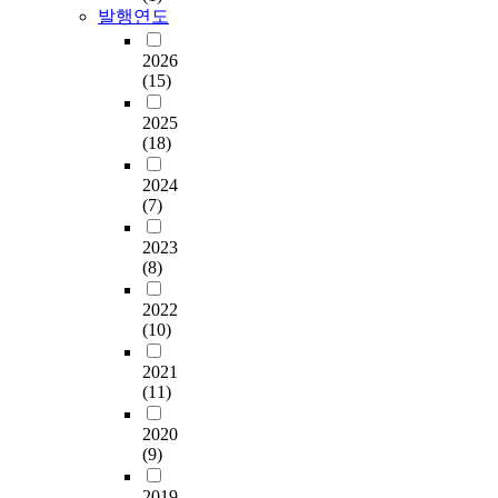
상
y
관
안
쟁
구
부
발행연도
하
f
,
i
리
보
사
성
족
기
r
경
s
에
기
례
원
한
2026
위
a
제
a
관
구
로
의
(15)
실
하
g
적
c
한
에
①
일
정
여
m
지
a
연
참
베
체
2025
이
신
e
원
s
구
여
트
감
(18)
다
입
n
,
e
는
를
남
이
.
부
t
한
s
위
확
전
2024
얼
터
e
미
t
기
(7)
대
쟁
마
본
최
d
공
u
의
하
,
나
연
고
)
2023
조
d
유
여
②
중
구
경
형
(8)
에
y
형
자
소
요
의
영
태
의
t
이
국
련
한
목
자
를
2022
한
o
나
의
-
지
적
까
(10)
띠
군
e
형
영
아
를
은
지
고
사
x
태
향
프
규
종
2021
광
있
적
p
와
력
간
명
(11)
교
범
다
위
l
위
을
전
하
조
위
고
협
o
기
확
쟁
고
2020
직
하
지
등
r
대
대
,
자
(9)
이
게
적
북
e
응
하
③
한
직
조
하
한
w
전
고
인
2019
다