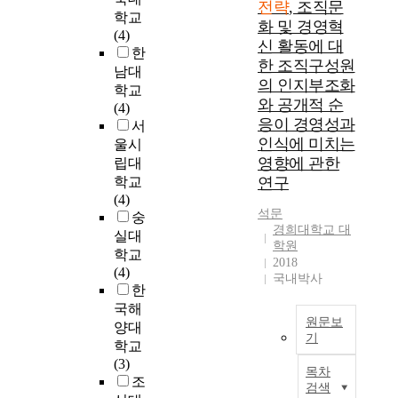
전략
, 조직문
의
t
.
중
발
여
학교
화 및 경영혁
핵
e
하
시
하
전
(4)
신 활동에 대
보
g
지
되
여
략
한
한 조직구성원
유
i
만
기
현
유
남대
의 인지부조화
국
e
부
시
대
형
학교
지
s
득
와 공개적 순
작
전
들
(4)
위
o
이
했
양
응이 경영성과
이
서
를
n
하
다
상
조
인식에 미치는
울시
인
I
게
.
을
직
영향에 관한
립대
정
n
도
등
'
문
학교
연구
받
d
공
소
제
화
(4)
기
u
중
평
4
와
석문
숭
위
s
과
(
세
경
경희대학교 대
실대
한
t
조
鄧
학원
대
영
학교
것
r
직
2018
小
전
혁
(4)
국내박사
이
i
의
平
쟁
신
한
라
a
관
)
(
활
국해
평
l
계
이
T
동
원문보
양대
가
R
에
개
h
에
기
학교
된
e
위
혁
e
어
본
(3)
다
l
기
개
F
떠
목차
연
조
.
a
가
방
검색
o
한
구