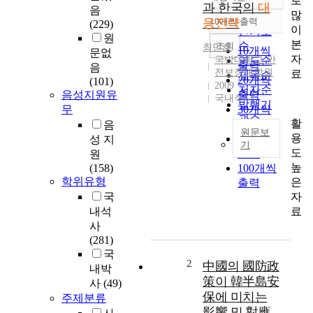
로
정확도
과 한국의
대
음
많
순
응전략
10개씩 출력
(229)
내림차순
이
인기도
원
본
순
조회
최민호
10개씩
문없
자
국방대학교 안
연도순
출력
음
전보장대학원
료
제목순
20개씩
(101)
2009
저자순
음성지원유
출력
국내석사
발행기
무
30개씩
관순
활
출력
음
원문보
용
50개씩
성 지
기
도
출력
원
미
높
(158)
100개씩
국
학위유형
은
출력
은
자
국
지
료
내석
금
사
이
(281)
시
국
간
2
中國의 國防政
내박
에
策이 韓半島安
사
(49)
도
保에 미치는
주제분류
이
影響 및 對應