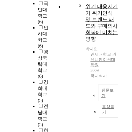
약
e
국
정
?
조
6
위기 대응시기
한
g
민대
책
과
직
가 위기인식
권
o
은
학교
연
의
및 브랜드 태
력
t
정
(6)
테
C
도와 구매의사
기
i
치
인
러
E
회복에 미치는
반
a
이
분
하대
O
영향
을
t
념
자
가
학교
극
i
보
들
실
(6)
박지연
복
o
다
에
천
경
연세대학교 커
하
n
현
게
하
상국
뮤니케이션대
고
S
실
미
는
립대
학원
강
t
국
국
시
학교
2009
한
r
가
을
장
(6)
국내석사
지
a
이
능
환
경
도
t
익
가
경
희대
원문보
자
e
을
하
대
학교
기
로
g
중
는
응
(5)
서
y
P
시
전
전
전
음성듣
의
a
R
하
략
략
남대
기
이
n
은
게
이
유
학교
미
d
조
되
나
형
(5)
지
L
직
면
전
과
한