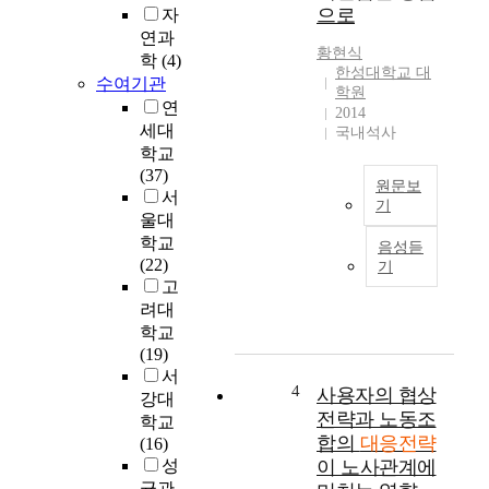
으로
자
현
전
연과
대
을
황현식
학
(4)
화
면
한성대학교 대
수여기관
를
치
학원
포
못
연
2014
함
하
세대
국내석사
한
고
학교
국
있
(37)
원문보
방
다
서
기
정
.
울대
북
책
舊
학교
음성듣
한
이
소
(22)
기
은
한
련
고
국
반
붕
려대
제
도
괴
학교
사
안
후
(19)
회
보
지
서
의
에
구
4
사용자의 협상
강대
반
미
촌
전략과 노동조
학교
대
치
에
합의
대응전략
(16)
에
는
서
성
이 노사관계에
도
영
가
균관