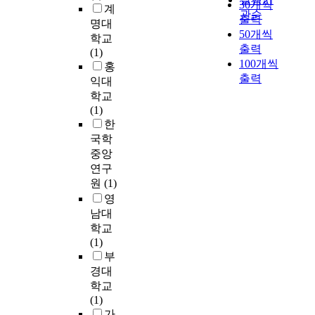
서
L
의
가
이
30개씩
활
계
종
였
가
관순
북
a
이
장
정
동
출력
교
명대
다
위
한
b
미
중
치
그
50개씩
조
학교
.
기
의
o
지
요
적
리
출력
직
(1)
이
발
핵
r
를
한
목
고
100개씩
도
홍
를
생
위
a
회
자
적
경
출력
마
위
익대
시
협
n
복
리
을
영
찬
해
학교
이
은
d
시
를
달
혁
가
시
(1)
를
이
I
키
차
성
신
지
장
한
어
전
n
기
지
하
활
로
환
떻
국학
보
d
위
하
기
동
위
경
게
중앙
다
u
한
게
위
을
기
대
대
연구
더
s
대
된
해
규
에
응
처
원
(1)
욱
t
응
것
서
명
서
전
하
영
증
r
전
이
정
하
자
략
는
가
i
략
남대
다
치
고
유
유
가
되
a
을
학교
.
,
,
롭
형
에
었
l
펼
(1)
중
경
이
지
선
따
며
R
칠
부
국
제
를
는
택
라
현
e
수
의
경대
,
자
않
,
서
실
l
있
안
사
학교
신
을
조
그
적
a
다
보
회
(1)
의
것
직
생
인
t
면
정
,
가
것