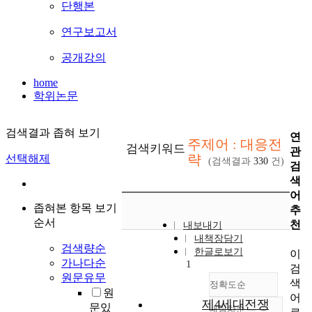
단행본
연구보고서
공개강의
home
학위논문
검색결과 좁혀 보기
연
주제어 : 대응전
검색키워드
관
략
선택해제
(검색결과
330
건)
검
색
어
좁혀본 항목 보기
추
순서
천
내보내기
내책장담기
검색량순
한글로보기
이
가나다순
1
검
원문유무
색
정확도순
원
어
제4세대전쟁
문있
내림차순