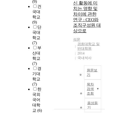
자
(9)
신 활동에 미
년
T
을
들
건
치는 영향 및
에
h
제
을
국대
차이에 관한
즈
e
시
상
학교
연구 : CEO와
음
E
하
대
(9)
조직구성원 대
하
f
는
로
단
여
f
상으로
것
고
국대
제
e
이
전
학교
석문
3
c
다
을
(7)
경희대학교 일
차
t
.
면
부
반대학원
핵
o
1
치
산대
2014
실
f
9
못
국내석사
학교
험
E
8
하
(7)
을
m
0
고
경
실
p
원문보
년
있
기대
기
시
l
대
는
학교
하
o
이
이
본
(7)
목차
였
y
후
유
연
한
검색
다
e
중
는
구
조회
국외
.
r
국
무
는
국어
이
'
의
엇
소
음성듣
대학
는
s
외
일
속
기
교
(6)
취
N
교
까
된