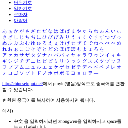
단위기호
일반기호
로마자
아랍어
あ
ぁ
か
が
さ
ざ
た
だ
な
は
ば
ぱ
ま
や
ゃ
ら
わ
ゎ
ん
い
ぃ
き
ぎ
し
じ
ち
ぢ
に
ひ
び
ぴ
み
り
う
ぅ
く
ぐ
す
ず
つ
づ
っ
ぬ
ふ
ぶ
ぷ
む
ゆ
ゅ
る
え
ぇ
け
げ
せ
ぜ
て
で
ね
へ
べ
ぺ
め
れ
お
ぉ
こ
ご
そ
ぞ
と
ど
の
ほ
ぼ
ぽ
も
よ
ょ
ろ
を
ア
ァ
カ
サ
ザ
タ
ダ
ナ
ハ
バ
パ
マ
ヤ
ャ
ラ
ワ
ヮ
ン
イ
ィ
キ
ギ
シ
ジ
チ
ヂ
ニ
ヒ
ビ
ピ
ミ
リ
ウ
ゥ
ク
グ
ス
ズ
ツ
ヅ
ッ
ヌ
フ
ブ
プ
ム
ユ
ュ
ル
エ
ェ
ケ
ゲ
セ
ゼ
テ
デ
ヘ
ベ
ペ
メ
レ
オ
ォ
コ
ゴ
ソ
ゾ
ト
ド
ノ
ホ
ボ
ポ
モ
ヨ
ョ
ロ
ヲ
―
http://chineseinput.net/
에서 pinyin(병음)방식으로 중국어를 변환
할 수 있습니다.
변환된 중국어를 복사하여 사용하시면 됩니다.
예시)
中文 을 입력하시려면
zhongwen
을 입력하시고 space를
누르시면됩니다.