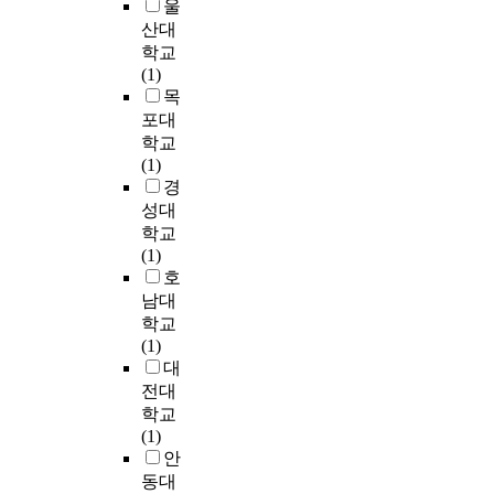
울
로
b
면
우
식
,
다
지
리
산대
부
o
을
월
으
개
.
부
학
터
r
맞
학교
적
로
인
그
조
,
2
S
이
(1)
지
수
이
럼
화
사
0
t
할
목
위
행
가
에
정
회
여
u
수
포대
를
하
지
도
도
학
년
d
도
확
학교
는
고
불
,
,
,
i
있
보
(1)
전
있
구
공
경
6
e
다
하
경
쟁
는
하
개
영
자
s
.
는
형
성대
경
고
적
학
회
즉
것
태
영
학교
다
순
,
담
K
,
이
이
철
(1)
양
응
홍
이
o
위
다
다
학
호
한
,
보
진
r
기
.
.
,
남대
위
경
등
행
e
관
국
따
경
학교
기
영
다
된
a
리
가
라
영
(1)
상
성
양
이
U
를
목
서
환
대
황
과
한
후
n
통
표
본
경
전대
에
인
분
1
i
해
의
논
인
학교
직
식
야
0
v
위
달
문
식
(1)
면
에
에
여
e
기
성
에
이
안
한
관
서
년
r
에
을
서
얼
동대
종
한
진
의
s
대
위