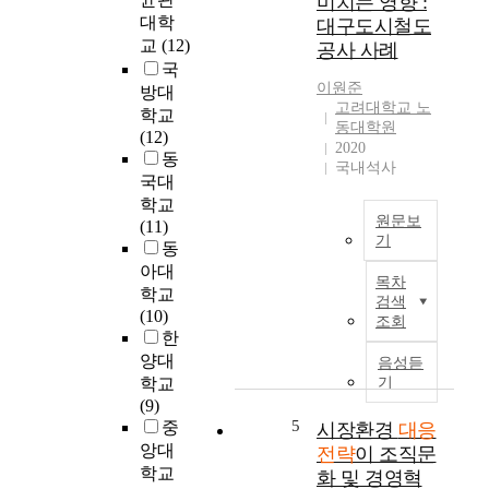
미치는 영향 :
불
향
장
대학
대구도시철도
구
에
막
교
(12)
공사 사례
하
대
강
국
고
해
한
이원준
방대
2
분
군
고려대학교 노
학교
0
석
사
동대학원
(12)
1
및
력
2020
동
3
고
을
국내석사
국대
년
찰
보
2
학교
하
유
원문보
월
(11)
고
하
기
1
동
,
고
2
A
아대
그
있
목차
일
b
에
학교
는
검색
,
s
대
(10)
미
조회
김
t
한
한
국
정
r
한
이
양대
음성듣
은
a
국
소
학교
기
정
c
의
위
(9)
권
t
대
테
5
중
시장환경
대응
출
응
러
앙대
전략
이 조직문
범
전
분
학교
화 및 경영혁
1
략