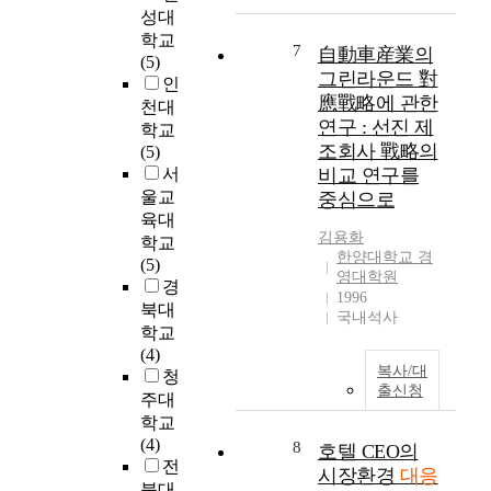
를
a
과
서
술
구
성대
구
b
공
국
이
성
학교
축
o
중
가
있
7
원
自動車産業의
(5)
하
r
과
이
는
자
그린라운드 對
인
며
U
의
익
것
신
應戰略에 관한
천대
,
n
좋
에
일
의
연구 : 선진 제
학교
한
i
은
서
까
유
조회사 戰略의
(5)
국
o
관
중
?
형
서
비교 연구를
과
n
계
요
본
을
울교
중심으로
미
'
를
한
논
규
육대
국
s
유
역
문
명
김용화
학교
을
R
지
할
은
하
한양대학교 경
(5)
포
e
하
을
이
고
영대학원
경
함
s
는
하
와
이
1996
북대
한
p
데
는
같
에
국내석사
국
o
그
학교
경
은
대
제
n
목
(4)
제
문
한
복사/대
사
s
적
청
관
제
차
출신청
회
e
을
주대
계
의
이
에
S
두
가
학교
식
를
사
t
고
당
(4)
에
규
8
호텔 CEO의
실
r
있
연
전
서
명
시장환경
대응
상
a
다
히
출
북대
하