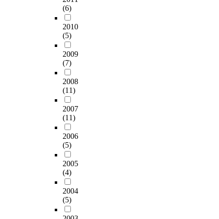
결
i
등
전
프
구
(6)
교
형
쿰
과
v
에
력
간
를
조
에
스
적
e
대
으
전
바
2010
직
서
(
으
i
해
로
쟁
탕
(5)
이
제
C
로
n
보
강
,
으
사
시
o
는
d
여
화
⑤
2009
로
용
된
o
북
u
주
(7)
하
미
조
하
구
m
한
s
고
는
국
직
는
성
b
2008
의
t
있
한
-
내
위
개
s
(11)
핵
r
다
편
이
구
기
념
,
개
i
.
군
라
성
대
들
2
2007
발
a
그
사
크
원
응
간
(11)
0
을
l
러
교
전
이
전
의
0
막
r
나
류
쟁
인
략
2006
상
3
지
e
위
협
,
식
(5)
유
관
)
못
l
기
력
⑥
하
형
관
는
하
a
에
을
이
는
2005
을
계
위
였
t
언
확
스
현
(4)
분
및
기
고
i
제
대
라
C
석
차
상
,
o
대
하
엘
2004
E
하
이
황
결
n
응
(5)
여
-
O
는
를
과
국
s
해
중
헤
와
것
파
위
2003
제
.
야
국