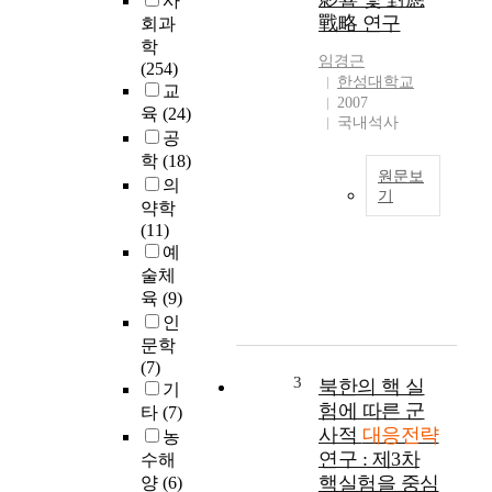
사
라
戰略 연구
회과
크
학
와
임경근
(254)
아
한성대학교
교
프
2007
육
(24)
간
국내석사
공
에
서
학
(18)
원문보
그
의
기
끝
약학
본
을
(11)
논
알
예
문
수
술체
의
없
육
(9)
연
는
인
구
장
문학
목
기
(7)
적
전
3
북한의 핵 실
기
은
으
험에 따른 군
타
(7)
중
로
사적
대응전략
농
국
인
연구 : 제3차
수해
군
해
핵실험을 중심
양
(6)
의
고