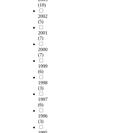
즈
구
이
악
기
(10)
3
I
효
의
볼
성
다
하
대
차
t
과
전
라
원
.
기
응
2002
핵
s
적
략
전
자
이
위
(5)
전
실
t
일
을
쟁
신
를
하
략
험
u
지
미
을
의
위
2001
여
의
까
d
에
국
선
시
(7)
해
정
관
지
i
관
과
정
장
본
준
계
도
e
한
주
했
환
2000
연
상
를
발
d
연
변
다
경
(7)
구
관
설
하
t
구
국
.
대
는
분
명
게
h
는
등
또
1999
응
사
석
하
되
e
찾
(6)
에
이
전
건
을
는
었
i
기
표
들
략
단
이
‘
1998
다
n
어
출
사
유
위
용
상
(3)
.
d
렵
하
례
형
별
하
황
본
u
다
고
들
,
로
여
적
1997
논
s
.
있
을
조
분
실
(6)
위
문
t
위
다
4
직
류
증
기
은
r
기
.
세
문
한
1996
적
커
북
i
대
군
대
화
(3)
신
으
뮤
한
a
응
사
전
형
문
로
니
의
l
을
전
쟁
성
1995
기