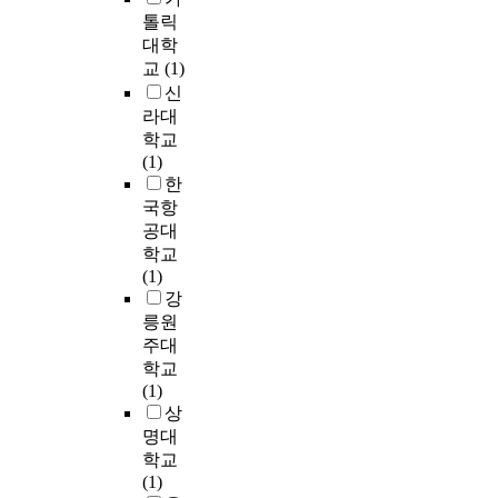
이
문
존
문
i
,
책
기
과
톨릭
다
화
유
제
o
위
의
술
비
대학
.
형
무
로
n
기
목
등
교
교
(1)
모
성
가
대
를
표
의
분
신
든
활
결
두
G
극
는
모
석
라대
조
동
정
되
r
복
주
든
하
직
학교
유
되
었
a
할
변
네
는
들
(1)
형
기
다
d
수
국
트
연
은
한
선
도
.
u
있
에
워
구
위
국항
택
한
북
a
으
대
크
는
기
,
공대
다
한
t
며
한
들
새
상
경
학교
.
의
e
나
안
을
로
황
영
(1)
따
핵
S
아
정
사
운
에
혁
강
라
문
c
가
유
용
시
대
신
서
릉원
제
h
기
지
하
도
처
활
이
주대
는
o
회
와
여
인
할
동
에
학교
제
o
라
동
비
것
준
유
대
(1)
1
l
는
북
정
이
비
형
한
상
차
o
새
아
규
다
가
선
연
명대
핵
f
로
에
적
.
필
택
구
학교
위
L
운
서
인
또
요
,
는
(1)
기
a
국
의
방
한
하
인
심