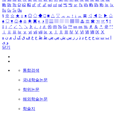
㎒
㎓
㎔
Ω
㏀
㏁
㎊
㎋
㎌
㏖
㏅
㎭
㎮
㎯
㏛
㎩
㎪
㎫
㎬
㏝
㏐
㏓
㏃
㏉
㏜
㏆
§
※
☆
★
○
●
◎
◇
◆
□
■
△
▽
→
←
↑
↓
↔
〓
◁
◀
▷
▶
♤
♠
♡
♥
♧
♣
⊙
◈
▣
◐
◑
▒
▤
▥
▨
▧
▦
▩
♨
☏
☎
☜
☞
¶
†
‡
↕
↗
↙
↖
↘
♭
♩
♪
♬
㉿
㈜
№
㏇
™
㏂
㏘
℡
＃
＆
＊
＠
ª
º
ⅰ
ⅱ
ⅲ
ⅳ
ⅴ
ⅵ
ⅶ
ⅷ
ⅸ
ⅹ
Ⅰ
Ⅱ
Ⅲ
Ⅳ
Ⅴ
Ⅵ
Ⅶ
Ⅷ
Ⅸ
Ⅹ
ا
ب
ت
ث
ج
ح
خ
د
ذ
ر
ز
س
ش
ص
ض
ط
ظ
ع
غ
ف
ق
ک
ل
م
ن
ه
و
ی
닫기
통합검색
국내학술논문
학위논문
해외학술논문
학술지