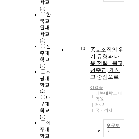
'
어
학교
활
위
가
T
위
는
이
떠
(3)
동
기
능
r
기
경
론
한
한
에
(
성
a
이
제
의
영
국교
대
c
과
n
자
건
관
향
원대
한
r
대
s
조
설
점
관
학교
조
i
륙
i
직
을
에
계
(2)
직
s
간
t
의
국
서
가
전
구
i
10
종교조직의 위
탄
C
위
가
분
있
주대
성
s
도
o
기
기 유형과 대
전
석
는
원
학교
)
미
r
가
략
하
응 전략 : 불교,
지
의
(2)
는
사
p
발
의
여
를
천주교, 개신
인
원
개
일
o
생
중
한
밝
교 중심으로
지
광대
인
(
r
함
심
국
히
부
은
학교
I
a
을
으
의
고
이영승
조
물
(2)
C
t
뜻
로
경북대학교 대
대
자
화
론
대
B
i
한
학원
주
응
한
와
조
구대
2022
M
o
다
장
전
다
집
직
학교
국내석사
)
n
.
하
략
.
단
,
(2)
탑
C
위
였
을
조
이
국
아
재
a
기
다
제
직
원문보
성
가
주대
용
s
가
.
시
구
기
에
등
학교
소
e
발
그
하
성
위