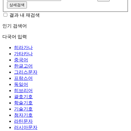
상세검색
결과 내 재검색
인기 검색어
다국어 입력
히라가나
가타카나
중국어
한글고어
그리스문자
프랑스어
독일어
히브리어
괄호기호
학술기호
기술기호
첨자기호
라틴문자
러시아문자