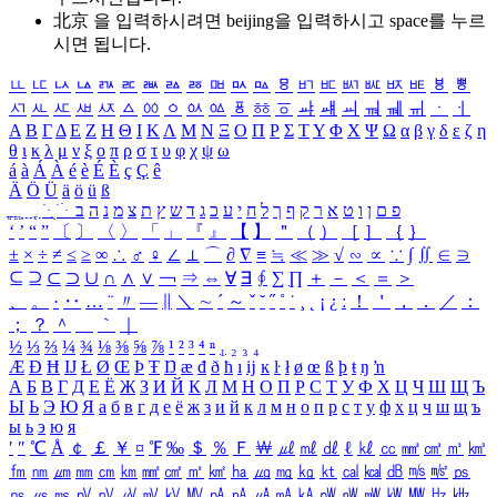
北京 을 입력하시려면
beijing
을 입력하시고 space를 누르
시면 됩니다.
ㅥ
ㅦ
ㅧ
ㅨ
ㅩ
ㅪ
ㅫ
ㅬ
ㅭ
ㅮ
ㅯ
ㅰ
ㅱ
ㅲ
ㅳ
ㅴ
ㅵ
ㅶ
ㅷ
ㅸ
ㅹ
ㅺ
ㅻ
ㅼ
ㅽ
ㅾ
ㅿ
ㆀ
ㆁ
ㆂ
ㆃ
ㆄ
ㆅ
ㆆ
ㆇ
ㆈ
ㆉ
ㆊ
ㆋ
ㆌ
ㆍ
ㆎ
Α
Β
Γ
Δ
Ε
Ζ
Η
Θ
Ι
Κ
Λ
Μ
Ν
Ξ
Ο
Π
Ρ
Σ
Τ
Υ
Φ
Χ
Ψ
Ω
α
β
γ
δ
ε
ζ
η
θ
ι
κ
λ
μ
ν
ξ
ο
π
ρ
σ
τ
υ
φ
χ
ψ
ω
á
à
Á
À
é
è
É
È
ç
Ç
ê
Ä
Ö
Ü
ä
ö
ü
ß
ְ
ֳ
ֲ
ֱ
ָ
ַ
ֵ
ֶ
ִ
ֹ
ּ
ֻ
ׂ
ׁ
ּ
ב
ה
נ
מ
צ
ת
ץ
ש
ד
ג
כ
ע
י
ח
ל
ך
ף
ק
ר
א
ט
ו
ן
ם
פ
‘
’
“
”
〔
〕
〈
〉
「
」
『
』
【
】
＂
（
）
［
］
｛
｝
±
×
÷
≠
≤
≥
∞
∴
♂
♀
∠
⊥
⌒
∂
∇
≡
≒
≪
≫
√
∽
∝
∵
∫
∬
∈
∋
⊆
⊇
⊂
⊃
∪
∩
∧
∨
￢
⇒
⇔
∀
∃
∮
∑
∏
＋
－
＜
＝
＞
、
。
·
‥
…
¨
〃
―
∥
＼
∼
´
～
ˇ
˘
˝
˚
˙
¸
˛
¡
¿
ː
！
＇
，
．
／
：
；
？
＾
＿
｀
｜
½
⅓
⅔
¼
¾
⅛
⅜
⅝
⅞
¹
²
³
⁴
ⁿ
₁
₂
₃
₄
Æ
Ð
Ħ
Ĳ
Ł
Ø
Œ
Þ
Ŧ
Ŋ
æ
đ
ð
ħ
ı
ĳ
ĸ
ŀ
ł
ø
œ
ß
þ
ŧ
ŋ
ŉ
А
Б
В
Г
Д
Е
Ё
Ж
З
И
Й
К
Л
М
Н
О
П
Р
С
Т
У
Ф
Х
Ц
Ч
Ш
Щ
Ъ
Ы
Ь
Э
Ю
Я
а
б
в
г
д
е
ё
ж
з
и
й
к
л
м
н
о
п
р
с
т
у
ф
х
ц
ч
ш
щ
ъ
ы
ь
э
ю
я
′
″
℃
Å
￠
￡
￥
¤
℉
‰
＄
％
Ｆ
￦
㎕
㎖
㎗
ℓ
㎘
㏄
㎣
㎤
㎥
㎦
㎙
㎚
㎛
㎜
㎝
㎞
㎟
㎠
㎡
㎢
㏊
㎍
㎎
㎏
㏏
㎈
㎉
㏈
㎧
㎨
㎰
㎱
㎲
㎳
㎴
㎵
㎶
㎷
㎸
㎹
㎀
㎁
㎂
㎃
㎄
㎺
㎻
㎽
㎾
㎿
㎐
㎑