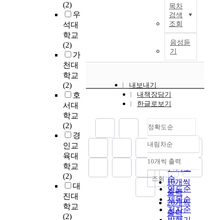
순
다
(2)
형
생
때
목차
고
원
기
응
양
우
화
할
검색
부
자
이
가
하
한
조회
석대
․
때
터
했
인
개
는
수
경
B
조
학교
경
다
식
인
정
준
음성듣
량
y
직
(2)
제
.
하
이
도
에
기
화
L
에
가
요
여
는
든
가
서
된
e
대
천대
인
기
현
조
경
다
핵
e
한
과
학교
서
C
직
영
양
무
W
부
대
(2)
4
내보내기
E
이
성
한
기
o
정
외
호
내책장담기
세
O
든
과
형
개
n
적
한글로보기
개
대
서대
의
피
인
태
발
j
인
방
전
경
학교
할
식
로
을
u
영
이
쟁
영
(2)
정확도순
수
에
발
시
n
향
중
이
전
경
없
미
생
사
을
국
란
내림차순
략
인교
정확도
는
치
한
하
D
최
의
비
,
육대
것
순
는
다
10개씩 출력
고
e
소
대
국
조
내림차순
학교
이
인기도
영
.
있
p
화
외
가
직
(2)
라
향
순
조회
각
10개씩
다
t
하
정
행
문
대
한
을
연도순
각
는
.
고
출력
책
위
화
진대
다
연
의
제목순
점
o
조
20개씩
에
자
형
학교
면
구
주
저자순
에
f
직
서
출력
들
성
(2)
,
하
체
발행기