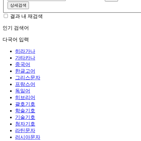
상세검색
결과 내 재검색
인기 검색어
다국어 입력
히라가나
가타카나
중국어
한글고어
그리스문자
프랑스어
독일어
히브리어
괄호기호
학술기호
기술기호
첨자기호
라틴문자
러시아문자