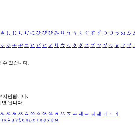
ぎ
し
じ
ち
ぢ
に
ひ
び
ぴ
み
り
う
ぅ
く
ぐ
す
ず
つ
づ
っ
ぬ
ふ
シ
ジ
チ
ヂ
ニ
ヒ
ビ
ピ
ミ
リ
ウ
ゥ
ク
グ
ス
ズ
ツ
ヅ
ッ
ヌ
フ
ブ
할 수 있습니다.
누르시면됩니다.
시면 됩니다.
ㅻ
ㅼ
ㅽ
ㅾ
ㅿ
ㆀ
ㆁ
ㆂ
ㆃ
ㆄ
ㆅ
ㆆ
ㆇ
ㆈ
ㆉ
ㆊ
ㆋ
ㆌ
ㆍ
ㆎ
θ
ι
κ
λ
μ
ν
ξ
ο
π
ρ
σ
τ
υ
φ
χ
ψ
ω