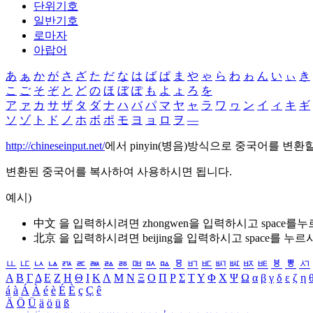
단위기호
일반기호
로마자
아랍어
あ
ぁ
か
が
さ
ざ
た
だ
な
は
ば
ぱ
ま
や
ゃ
ら
わ
ゎ
ん
い
ぃ
き
こ
ご
そ
ぞ
と
ど
の
ほ
ぼ
ぽ
も
よ
ょ
ろ
を
ア
ァ
カ
サ
ザ
タ
ダ
ナ
ハ
バ
パ
マ
ヤ
ャ
ラ
ワ
ヮ
ン
イ
ィ
キ
ギ
ソ
ゾ
ト
ド
ノ
ホ
ボ
ポ
モ
ヨ
ョ
ロ
ヲ
―
http://chineseinput.net/
에서 pinyin(병음)방식으로 중국어를 변환
변환된 중국어를 복사하여 사용하시면 됩니다.
예시)
中文 을 입력하시려면
zhongwen
을 입력하시고 space를
北京 을 입력하시려면
beijing
을 입력하시고 space를 누르
ㅥ
ㅦ
ㅧ
ㅨ
ㅩ
ㅪ
ㅫ
ㅬ
ㅭ
ㅮ
ㅯ
ㅰ
ㅱ
ㅲ
ㅳ
ㅴ
ㅵ
ㅶ
ㅷ
ㅸ
ㅹ
ㅺ
Α
Β
Γ
Δ
Ε
Ζ
Η
Θ
Ι
Κ
Λ
Μ
Ν
Ξ
Ο
Π
Ρ
Σ
Τ
Υ
Φ
Χ
Ψ
Ω
α
β
γ
δ
ε
ζ
η
á
à
Á
À
é
è
É
È
ç
Ç
ê
Ä
Ö
Ü
ä
ö
ü
ß