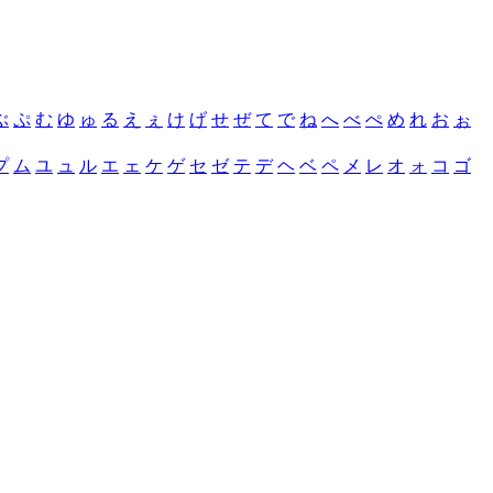
ぶ
ぷ
む
ゆ
ゅ
る
え
ぇ
け
げ
せ
ぜ
て
で
ね
へ
べ
ぺ
め
れ
お
ぉ
プ
ム
ユ
ュ
ル
エ
ェ
ケ
ゲ
セ
ゼ
テ
デ
ヘ
ベ
ペ
メ
レ
オ
ォ
コ
ゴ