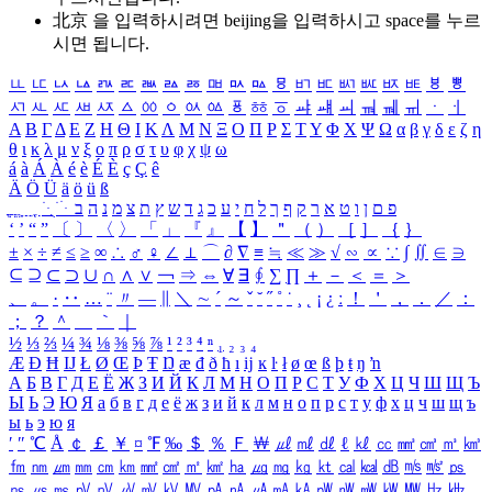
北京 을 입력하시려면
beijing
을 입력하시고 space를 누르
시면 됩니다.
ㅥ
ㅦ
ㅧ
ㅨ
ㅩ
ㅪ
ㅫ
ㅬ
ㅭ
ㅮ
ㅯ
ㅰ
ㅱ
ㅲ
ㅳ
ㅴ
ㅵ
ㅶ
ㅷ
ㅸ
ㅹ
ㅺ
ㅻ
ㅼ
ㅽ
ㅾ
ㅿ
ㆀ
ㆁ
ㆂ
ㆃ
ㆄ
ㆅ
ㆆ
ㆇ
ㆈ
ㆉ
ㆊ
ㆋ
ㆌ
ㆍ
ㆎ
Α
Β
Γ
Δ
Ε
Ζ
Η
Θ
Ι
Κ
Λ
Μ
Ν
Ξ
Ο
Π
Ρ
Σ
Τ
Υ
Φ
Χ
Ψ
Ω
α
β
γ
δ
ε
ζ
η
θ
ι
κ
λ
μ
ν
ξ
ο
π
ρ
σ
τ
υ
φ
χ
ψ
ω
á
à
Á
À
é
è
É
È
ç
Ç
ê
Ä
Ö
Ü
ä
ö
ü
ß
ְ
ֳ
ֲ
ֱ
ָ
ַ
ֵ
ֶ
ִ
ֹ
ּ
ֻ
ׂ
ׁ
ּ
ב
ה
נ
מ
צ
ת
ץ
ש
ד
ג
כ
ע
י
ח
ל
ך
ף
ק
ר
א
ט
ו
ן
ם
פ
‘
’
“
”
〔
〕
〈
〉
「
」
『
』
【
】
＂
（
）
［
］
｛
｝
±
×
÷
≠
≤
≥
∞
∴
♂
♀
∠
⊥
⌒
∂
∇
≡
≒
≪
≫
√
∽
∝
∵
∫
∬
∈
∋
⊆
⊇
⊂
⊃
∪
∩
∧
∨
￢
⇒
⇔
∀
∃
∮
∑
∏
＋
－
＜
＝
＞
、
。
·
‥
…
¨
〃
―
∥
＼
∼
´
～
ˇ
˘
˝
˚
˙
¸
˛
¡
¿
ː
！
＇
，
．
／
：
；
？
＾
＿
｀
｜
½
⅓
⅔
¼
¾
⅛
⅜
⅝
⅞
¹
²
³
⁴
ⁿ
₁
₂
₃
₄
Æ
Ð
Ħ
Ĳ
Ł
Ø
Œ
Þ
Ŧ
Ŋ
æ
đ
ð
ħ
ı
ĳ
ĸ
ŀ
ł
ø
œ
ß
þ
ŧ
ŋ
ŉ
А
Б
В
Г
Д
Е
Ё
Ж
З
И
Й
К
Л
М
Н
О
П
Р
С
Т
У
Ф
Х
Ц
Ч
Ш
Щ
Ъ
Ы
Ь
Э
Ю
Я
а
б
в
г
д
е
ё
ж
з
и
й
к
л
м
н
о
п
р
с
т
у
ф
х
ц
ч
ш
щ
ъ
ы
ь
э
ю
я
′
″
℃
Å
￠
￡
￥
¤
℉
‰
＄
％
Ｆ
￦
㎕
㎖
㎗
ℓ
㎘
㏄
㎣
㎤
㎥
㎦
㎙
㎚
㎛
㎜
㎝
㎞
㎟
㎠
㎡
㎢
㏊
㎍
㎎
㎏
㏏
㎈
㎉
㏈
㎧
㎨
㎰
㎱
㎲
㎳
㎴
㎵
㎶
㎷
㎸
㎹
㎀
㎁
㎂
㎃
㎄
㎺
㎻
㎽
㎾
㎿
㎐
㎑