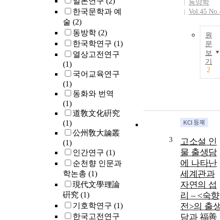
일본연구
(2)
동양학
한국문학과 예
Vol.45 No.
술
(2)
동방학
(2)
원
한국학연구
(1)
문
보
열상고전연구
기
(1)
2
국어교육연구
(1)
동화와 번역
(1)
道敎文化硏究
(1)
公州敎大論叢
3
고소설 인
(1)
물 출생담
인간연구
(1)
에 나타난
순천향 인문과
세계관과
학논총
(1)
자연의 섭
現代文學理論
硏究
(1)
리 – <숙향
기호학연구
(1)
전>의 출
한국고전연구
담과 福善