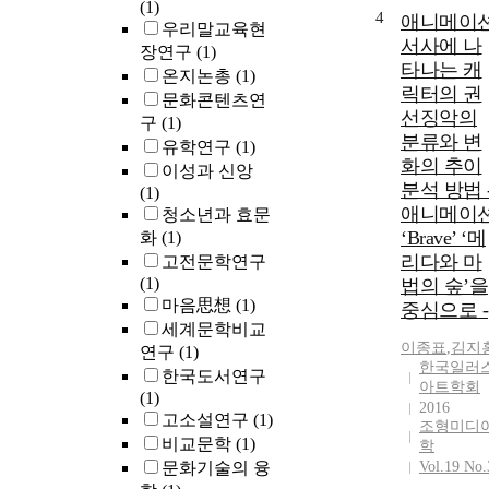
(1)
4
애니메이
우리말교육현
서사에 나
장연구
(1)
타나는 캐
온지논총
(1)
릭터의 권
문화콘텐츠연
선징악의
구
(1)
분류와 변
유학연구
(1)
화의 추이
이성과 신앙
분석 방법 
(1)
애니메이
청소년과 효문
‘Brave’ ‘메
화
(1)
리다와 마
고전문학연구
(1)
법의 숲’을
마음思想
(1)
중심으로 -
세계문학비교
이종표
,
김지
연구
(1)
한국일러
한국도서연구
아트학회
(1)
2016
고소설연구
(1)
조형미디
비교문학
(1)
학
문화기술의 융
Vol.19 No.