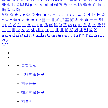
㎒
㎓
㎔
Ω
㏀
㏁
㎊
㎋
㎌
㏖
㏅
㎭
㎮
㎯
㏛
㎩
㎪
㎫
㎬
㏝
㏐
㏓
㏃
㏉
㏜
㏆
§
※
☆
★
○
●
◎
◇
◆
□
■
△
▽
→
←
↑
↓
↔
〓
◁
◀
▷
▶
♤
♠
♡
♥
♧
♣
⊙
◈
▣
◐
◑
▒
▤
▥
▨
▧
▦
▩
♨
☏
☎
☜
☞
¶
†
‡
↕
↗
↙
↖
↘
♭
♩
♪
♬
㉿
㈜
№
㏇
™
㏂
㏘
℡
＃
＆
＊
＠
ª
º
ⅰ
ⅱ
ⅲ
ⅳ
ⅴ
ⅵ
ⅶ
ⅷ
ⅸ
ⅹ
Ⅰ
Ⅱ
Ⅲ
Ⅳ
Ⅴ
Ⅵ
Ⅶ
Ⅷ
Ⅸ
Ⅹ
ا
ب
ت
ث
ج
ح
خ
د
ذ
ر
ز
س
ش
ص
ض
ط
ظ
ع
غ
ف
ق
ک
ل
م
ن
ه
و
ی
닫기
통합검색
국내학술논문
학위논문
해외학술논문
학술지