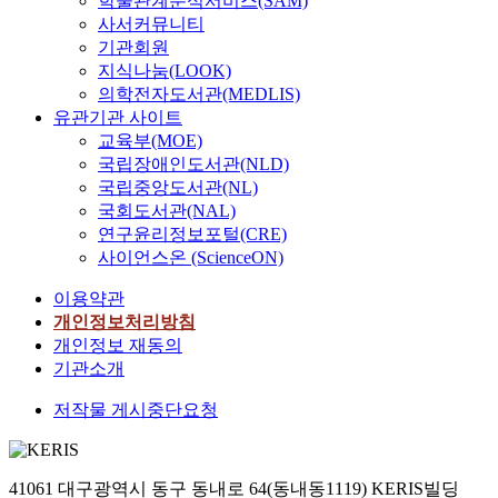
학술관계분석서비스(SAM)
사서커뮤니티
기관회원
지식나눔(LOOK)
의학전자도서관(MEDLIS)
유관기관 사이트
교육부(MOE)
국립장애인도서관(NLD)
국립중앙도서관(NL)
국회도서관(NAL)
연구윤리정보포털(CRE)
사이언스온 (ScienceON)
이용약관
개인정보처리방침
개인정보 재동의
기관소개
저작물 게시중단요청
41061 대구광역시 동구 동내로 64(동내동1119) KERIS빌딩