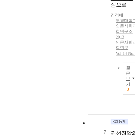
심으로
김경애
부경대학
인문사회
학연구소
2013
인문사회
학연구
Vol.14 No.
원
문
보
기
3
7
권선징악