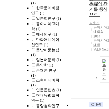
(1)
禍淫의 관
한국문예비평
계를 중심
연구
(1)
으로 -
일본학연구
(1)
김용기
동아시아고대
동아시아
학
(1)
대학회
헤세연구
(1)
2014
만화애니메이
동아시아
션연구
(1)
대학
Vol.0 No.3
동남어문논집
(1)
일본어문학
(1)
동양학
(1)
원
문
존재론 연구
보
(1)
기
조형미디어학
(1)
인문콘텐츠
(1)
현대유럽철학
연구
(1)
동양철학연구