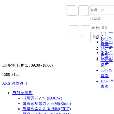
정확도순
내림차순
정확도
순
10개씩 출력
내림차
인기도
순
조회
10개씩
연도순
출력
제목순
20개씩
저자순
출력
발행기
30개씩
관순
출력
고객센터 (평일: 09:00~18:00)
50개씩
1599-3122
출력
100개
ARS 번호안내
출력
관련누리집
대학공개강의(KOCW)
학술정보통계시스템(Rinfo)
외국학술지지원센터(FRIC)