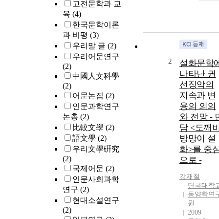
고전문학과 교
육
(4)
한국문학이론
과 비평
(3)
우리말 글
(2)
우리어문연구
2
설화문학
(2)
나타난 권
中國人文科學
선징악의
(2)
지속과 변
어문논집
(2)
용의 의의
인문과학연구
와 전망 - 
논총
(2)
담 <도깨
比較文學
(2)
방망이 설
語文學
(2)
화>를 중
우리文學硏究
(2)
으로 -
국제어문
(2)
강재철
인문사회과학
단국대학
연구
(2)
동양학연
현대소설연구
원
(2)
2009