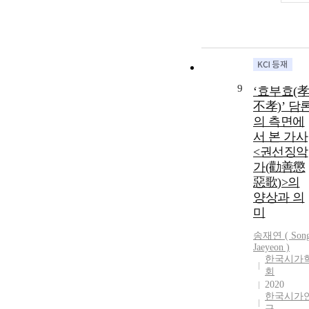
9
‘효부효(孝
不孝)’ 담
의 측면에
서 본 가사
<권선징악
가(勸善懲
惡歌)>의
양상과 의
미
송재연 ( Son
Jaeyeon )
한국시가
회
2020
한국시가
구