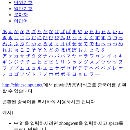
단위기호
일반기호
로마자
아랍어
あ
ぁ
か
が
さ
ざ
た
だ
な
は
ば
ぱ
ま
や
ゃ
ら
わ
ゎ
ん
い
ぃ
き
ぎ
し
じ
ち
ぢ
に
ひ
び
ぴ
み
り
う
ぅ
く
ぐ
す
ず
つ
づ
っ
ぬ
ふ
ぶ
ぷ
む
ゆ
ゅ
る
え
ぇ
け
げ
せ
ぜ
て
で
ね
へ
べ
ぺ
め
れ
お
ぉ
こ
ご
そ
ぞ
と
ど
の
ほ
ぼ
ぽ
も
よ
ょ
ろ
を
ア
ァ
カ
サ
ザ
タ
ダ
ナ
ハ
バ
パ
マ
ヤ
ャ
ラ
ワ
ヮ
ン
イ
ィ
キ
ギ
シ
ジ
チ
ヂ
ニ
ヒ
ビ
ピ
ミ
リ
ウ
ゥ
ク
グ
ス
ズ
ツ
ヅ
ッ
ヌ
フ
ブ
プ
ム
ユ
ュ
ル
エ
ェ
ケ
ゲ
セ
ゼ
テ
デ
ヘ
ベ
ペ
メ
レ
オ
ォ
コ
ゴ
ソ
ゾ
ト
ド
ノ
ホ
ボ
ポ
モ
ヨ
ョ
ロ
ヲ
―
http://chineseinput.net/
에서 pinyin(병음)방식으로 중국어를 변환
할 수 있습니다.
변환된 중국어를 복사하여 사용하시면 됩니다.
예시)
中文 을 입력하시려면
zhongwen
을 입력하시고 space를
누르시면됩니다.