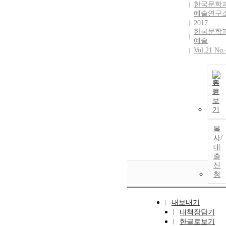
한국문학
예술연구
2017
한국문학
예술
Vol.21 No.
원
문
보
기
복
사/
대
출
신
청
내보내기
내책장담기
한글로보기