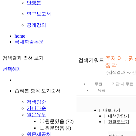
단행본
연구보고서
공개강의
home
국내학술논문
주제어 : 권
검색결과 좁혀 보기
검색키워드
징악
선택해제
(검색결과
76
건
무료
기관 내 무료
좁혀본 항목 보기순서
유료
검색량순
가나다순
내보내기
원문유무
내책장담기
원문있음
(72)
한글로보기
원문없음
(4)
원문제공처