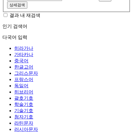
상세검색
결과 내 재검색
인기 검색어
다국어 입력
히라가나
가타카나
중국어
한글고어
그리스문자
프랑스어
독일어
히브리어
괄호기호
학술기호
기술기호
첨자기호
라틴문자
러시아문자