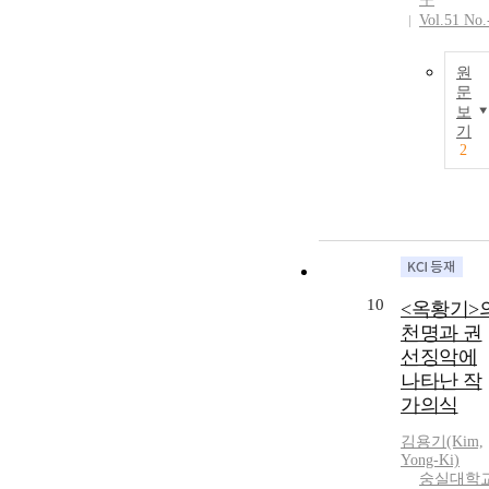
Vol.51 No.
원
문
보
기
2
10
<옥황기>
천명과 권
선징악에
나타난 작
가의식
김용기(Kim,
Yong-Ki)
숭실대학