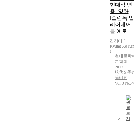
현대적 변
용 -영화
[슬림독 밀
리어네어]
를 예로
김경애 (
Kyung Ae Ki
)
현대문학
론학회
2012
現代文學
論硏究
Vol.0 No.4
원
문
보
기