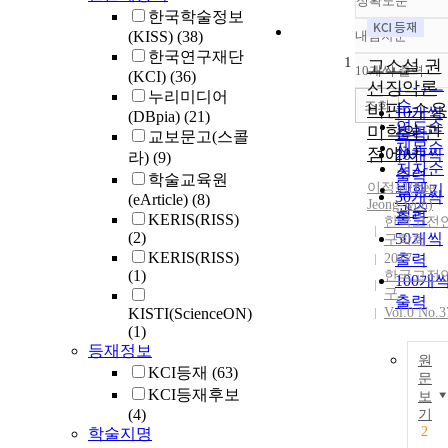
정확도순
한국학술정보
(KISS)
(38)
내림차순
정확도
한국연구재단
1
순
고소설 권
10개씩 출력
(KCI)
(36)
내림차
인기도
선징악론
누리미디어
순
조회
비판 -수용
10개씩
(DBpia)
(21)
연도순
미학의 관
출력
교보문고(스콜
제목순
점에서-
20개씩
라)
(9)
저자순
출력
학술교육원
이정원(Lee,
발행기
30개씩
(eArticle)
(8)
Jeong-won)
관순
출력
KERIS(RISS)
한국고전
(2)
50개씩
구학회
KERIS(RISS)
2017
출력
(1)
한국고전
100개
구
출력
KISTI(ScienceON)
Vol.0 No.3
(1)
등재정보
원
KCI등재
(63)
문
KCI등재후보
보
(4)
기
2
학술지명