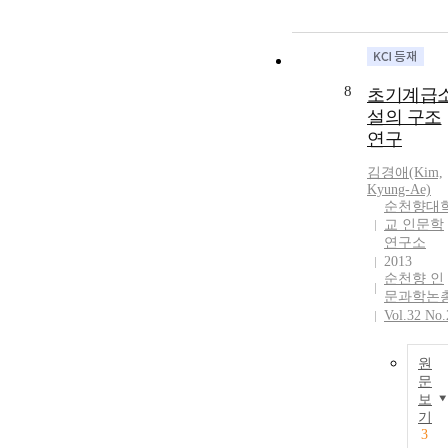
8
초기계급
설의 구조
연구
김경애(Kim,
Kyung-Ae)
순천향대
교 인문학
연구소
2013
순천향 인
문과학논
Vol.32 No.
원
문
보
기
3