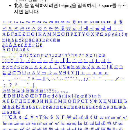
北京 을 입력하시려면
beijing
을 입력하시고 space를 누르
시면 됩니다.
ㅥ
ㅦ
ㅧ
ㅨ
ㅩ
ㅪ
ㅫ
ㅬ
ㅭ
ㅮ
ㅯ
ㅰ
ㅱ
ㅲ
ㅳ
ㅴ
ㅵ
ㅶ
ㅷ
ㅸ
ㅹ
ㅺ
ㅻ
ㅼ
ㅽ
ㅾ
ㅿ
ㆀ
ㆁ
ㆂ
ㆃ
ㆄ
ㆅ
ㆆ
ㆇ
ㆈ
ㆉ
ㆊ
ㆋ
ㆌ
ㆍ
ㆎ
Α
Β
Γ
Δ
Ε
Ζ
Η
Θ
Ι
Κ
Λ
Μ
Ν
Ξ
Ο
Π
Ρ
Σ
Τ
Υ
Φ
Χ
Ψ
Ω
α
β
γ
δ
ε
ζ
η
θ
ι
κ
λ
μ
ν
ξ
ο
π
ρ
σ
τ
υ
φ
χ
ψ
ω
á
à
Á
À
é
è
É
È
ç
Ç
ê
Ä
Ö
Ü
ä
ö
ü
ß
ְ
ֳ
ֲ
ֱ
ָ
ַ
ֵ
ֶ
ִ
ֹ
ּ
ֻ
ׂ
ׁ
ּ
ב
ה
נ
מ
צ
ת
ץ
ש
ד
ג
כ
ע
י
ח
ל
ך
ף
ק
ר
א
ט
ו
ן
ם
פ
‘
’
“
”
〔
〕
〈
〉
「
」
『
』
【
】
＂
（
）
［
］
｛
｝
±
×
÷
≠
≤
≥
∞
∴
♂
♀
∠
⊥
⌒
∂
∇
≡
≒
≪
≫
√
∽
∝
∵
∫
∬
∈
∋
⊆
⊇
⊂
⊃
∪
∩
∧
∨
￢
⇒
⇔
∀
∃
∮
∑
∏
＋
－
＜
＝
＞
、
。
·
‥
…
¨
〃
―
∥
＼
∼
´
～
ˇ
˘
˝
˚
˙
¸
˛
¡
¿
ː
！
＇
，
．
／
：
；
？
＾
＿
｀
｜
½
⅓
⅔
¼
¾
⅛
⅜
⅝
⅞
¹
²
³
⁴
ⁿ
₁
₂
₃
₄
Æ
Ð
Ħ
Ĳ
Ł
Ø
Œ
Þ
Ŧ
Ŋ
æ
đ
ð
ħ
ı
ĳ
ĸ
ŀ
ł
ø
œ
ß
þ
ŧ
ŋ
ŉ
А
Б
В
Г
Д
Е
Ё
Ж
З
И
Й
К
Л
М
Н
О
П
Р
С
Т
У
Ф
Х
Ц
Ч
Ш
Щ
Ъ
Ы
Ь
Э
Ю
Я
а
б
в
г
д
е
ё
ж
з
и
й
к
л
м
н
о
п
р
с
т
у
ф
х
ц
ч
ш
щ
ъ
ы
ь
э
ю
я
′
″
℃
Å
￠
￡
￥
¤
℉
‰
＄
％
Ｆ
￦
㎕
㎖
㎗
ℓ
㎘
㏄
㎣
㎤
㎥
㎦
㎙
㎚
㎛
㎜
㎝
㎞
㎟
㎠
㎡
㎢
㏊
㎍
㎎
㎏
㏏
㎈
㎉
㏈
㎧
㎨
㎰
㎱
㎲
㎳
㎴
㎵
㎶
㎷
㎸
㎹
㎀
㎁
㎂
㎃
㎄
㎺
㎻
㎽
㎾
㎿
㎐
㎑