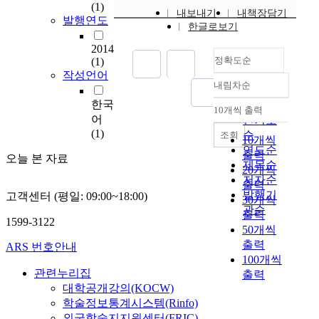
는
(1)
내보내기
내책장담기
행
발행연도
한글로보기
위
는
2014
정확도순
인
(1)
작성언어
간
내림차순
에
정확도
게
한국
순
10개씩 출력
내림차순
,
어
인기도
우
(1)
순
조회
10개씩
리
연도순
출력
오늘 본 자료
도
제목순
20개씩
시
저자순
출력
공
발행기
고객센터 (평일: 09:00~18:00)
30개씩
간
관순
출력
에
1599-3122
50개씩
중
출력
요
ARS 번호안내
100개씩
한
관련누리집
출력
요
대학공개강의(KOCW)
소
학술정보통계시스템(Rinfo)
로
인
외국학술지지원센터(FRIC)