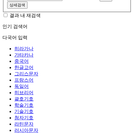
상세검색
결과 내 재검색
인기 검색어
다국어 입력
히라가나
가타카나
중국어
한글고어
그리스문자
프랑스어
독일어
히브리어
괄호기호
학술기호
기술기호
첨자기호
라틴문자
러시아문자