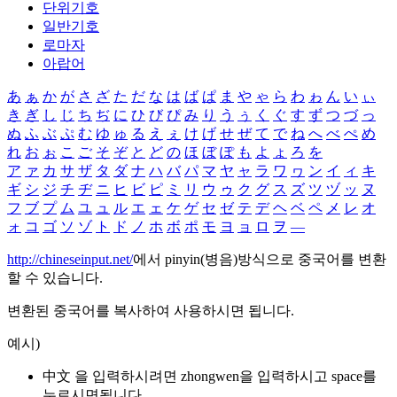
단위기호
일반기호
로마자
아랍어
あ
ぁ
か
が
さ
ざ
た
だ
な
は
ば
ぱ
ま
や
ゃ
ら
わ
ゎ
ん
い
ぃ
き
ぎ
し
じ
ち
ぢ
に
ひ
び
ぴ
み
り
う
ぅ
く
ぐ
す
ず
つ
づ
っ
ぬ
ふ
ぶ
ぷ
む
ゆ
ゅ
る
え
ぇ
け
げ
せ
ぜ
て
で
ね
へ
べ
ぺ
め
れ
お
ぉ
こ
ご
そ
ぞ
と
ど
の
ほ
ぼ
ぽ
も
よ
ょ
ろ
を
ア
ァ
カ
サ
ザ
タ
ダ
ナ
ハ
バ
パ
マ
ヤ
ャ
ラ
ワ
ヮ
ン
イ
ィ
キ
ギ
シ
ジ
チ
ヂ
ニ
ヒ
ビ
ピ
ミ
リ
ウ
ゥ
ク
グ
ス
ズ
ツ
ヅ
ッ
ヌ
フ
ブ
プ
ム
ユ
ュ
ル
エ
ェ
ケ
ゲ
セ
ゼ
テ
デ
ヘ
ベ
ペ
メ
レ
オ
ォ
コ
ゴ
ソ
ゾ
ト
ド
ノ
ホ
ボ
ポ
モ
ヨ
ョ
ロ
ヲ
―
http://chineseinput.net/
에서 pinyin(병음)방식으로 중국어를 변환
할 수 있습니다.
변환된 중국어를 복사하여 사용하시면 됩니다.
예시)
中文 을 입력하시려면
zhongwen
을 입력하시고 space를
누르시면됩니다.