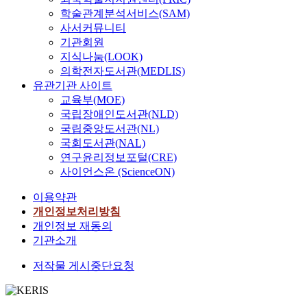
식
학술관계분석서비스(SAM)
되
사서커뮤니티
고
기관회원
있
지식나눔(LOOK)
다
의학전자도서관(MEDLIS)
.
유관기관 사이트
'
교육부(MOE)
보
국립장애인도서관(NLD)
행
국립중앙도서관(NL)
'
국회도서관(NAL)
이
연구윤리정보포털(CRE)
우
사이언스온 (ScienceON)
리
사
이용약관
회
개인정보처리방침
에
개인정보 재동의
서
기관소개
두
드
저작물 게시중단요청
러
진
화