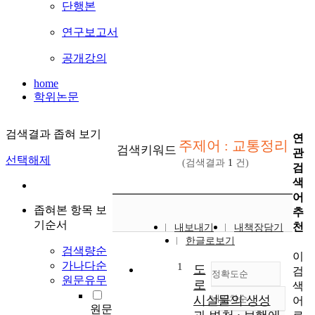
단행본
연구보고서
공개강의
home
학위논문
검색결과 좁혀 보기
연
주제어 : 교통정리
검색키워드
관
선택해제
(검색결과
1
건)
검
색
어
좁혀본 항목 보
추
기순서
천
내보내기
내책장담기
한글로보기
검색량순
이
가나다순
1
도
검
정확도순
원문유무
로
색
시설물의 생성
내림차순
어
정확도
원문