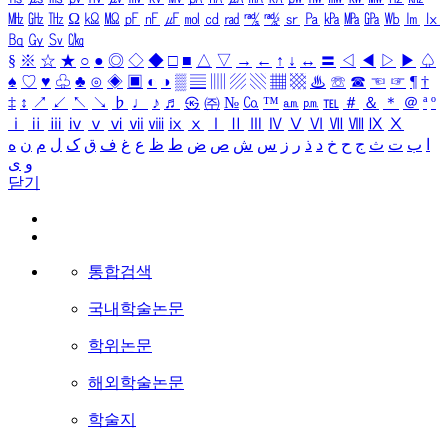
㎒
㎓
㎔
Ω
㏀
㏁
㎊
㎋
㎌
㏖
㏅
㎭
㎮
㎯
㏛
㎩
㎪
㎫
㎬
㏝
㏐
㏓
㏃
㏉
㏜
㏆
§
※
☆
★
○
●
◎
◇
◆
□
■
△
▽
→
←
↑
↓
↔
〓
◁
◀
▷
▶
♤
♠
♡
♥
♧
♣
⊙
◈
▣
◐
◑
▒
▤
▥
▨
▧
▦
▩
♨
☏
☎
☜
☞
¶
†
‡
↕
↗
↙
↖
↘
♭
♩
♪
♬
㉿
㈜
№
㏇
™
㏂
㏘
℡
＃
＆
＊
＠
ª
º
ⅰ
ⅱ
ⅲ
ⅳ
ⅴ
ⅵ
ⅶ
ⅷ
ⅸ
ⅹ
Ⅰ
Ⅱ
Ⅲ
Ⅳ
Ⅴ
Ⅵ
Ⅶ
Ⅷ
Ⅸ
Ⅹ
ا
ب
ت
ث
ج
ح
خ
د
ذ
ر
ز
س
ش
ص
ض
ط
ظ
ع
غ
ف
ق
ک
ل
م
ن
ه
و
ی
닫기
통합검색
국내학술논문
학위논문
해외학술논문
학술지