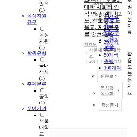
과 변천 : 보행에
로
순
있음
10개씩 출력
내림차순
많
대한 사회적 인
인기도
(1)
이
식 연구 : 횡단보
순
조회
음성지원
10개씩
본
도, 신호등 보도
연도순
유무
출력
자
육교, 지하보도
제목순
20개씩
료
를 중심으로
저자순
음성
출력
발행기
지원
30개씩
천효원
관순
(1)
출력
서울대학교 대학
학위유형
활
50개씩
원
용
출력
2014
국내석사
국내
도
100개씩
석사
높
출력
원문보기
(1)
은
주제분류
자
목차검
오
료
색조회
늘
공학
날
(1)
음성듣기
‘
수여기관
걷
는
서울
다
대학
’
교