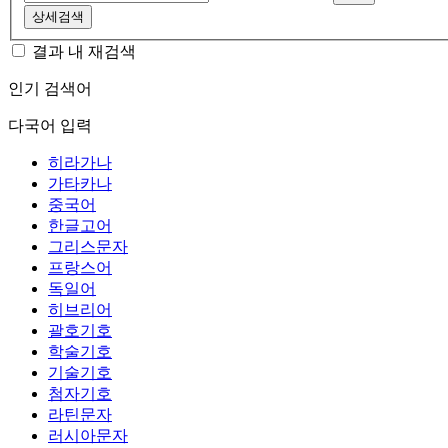
상세검색
결과 내 재검색
인기 검색어
다국어 입력
히라가나
가타카나
중국어
한글고어
그리스문자
프랑스어
독일어
히브리어
괄호기호
학술기호
기술기호
첨자기호
라틴문자
러시아문자