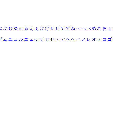
ぶ
ぷ
む
ゆ
ゅ
る
え
ぇ
け
げ
せ
ぜ
て
で
ね
へ
べ
ぺ
め
れ
お
ぉ
プ
ム
ユ
ュ
ル
エ
ェ
ケ
ゲ
セ
ゼ
テ
デ
ヘ
ベ
ペ
メ
レ
オ
ォ
コ
ゴ