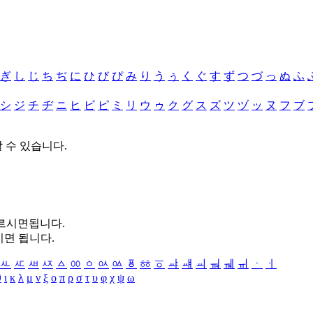
ぎ
し
じ
ち
ぢ
に
ひ
び
ぴ
み
り
う
ぅ
く
ぐ
す
ず
つ
づ
っ
ぬ
ふ
シ
ジ
チ
ヂ
ニ
ヒ
ビ
ピ
ミ
リ
ウ
ゥ
ク
グ
ス
ズ
ツ
ヅ
ッ
ヌ
フ
ブ
할 수 있습니다.
누르시면됩니다.
시면 됩니다.
ㅻ
ㅼ
ㅽ
ㅾ
ㅿ
ㆀ
ㆁ
ㆂ
ㆃ
ㆄ
ㆅ
ㆆ
ㆇ
ㆈ
ㆉ
ㆊ
ㆋ
ㆌ
ㆍ
ㆎ
θ
ι
κ
λ
μ
ν
ξ
ο
π
ρ
σ
τ
υ
φ
χ
ψ
ω