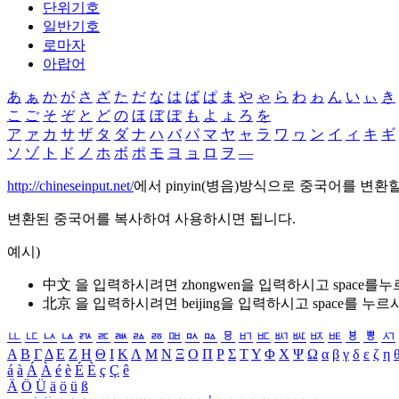
단위기호
일반기호
로마자
아랍어
あ
ぁ
か
が
さ
ざ
た
だ
な
は
ば
ぱ
ま
や
ゃ
ら
わ
ゎ
ん
い
ぃ
き
こ
ご
そ
ぞ
と
ど
の
ほ
ぼ
ぽ
も
よ
ょ
ろ
を
ア
ァ
カ
サ
ザ
タ
ダ
ナ
ハ
バ
パ
マ
ヤ
ャ
ラ
ワ
ヮ
ン
イ
ィ
キ
ギ
ソ
ゾ
ト
ド
ノ
ホ
ボ
ポ
モ
ヨ
ョ
ロ
ヲ
―
http://chineseinput.net/
에서 pinyin(병음)방식으로 중국어를 변환
변환된 중국어를 복사하여 사용하시면 됩니다.
예시)
中文 을 입력하시려면
zhongwen
을 입력하시고 space를
北京 을 입력하시려면
beijing
을 입력하시고 space를 누르
ㅥ
ㅦ
ㅧ
ㅨ
ㅩ
ㅪ
ㅫ
ㅬ
ㅭ
ㅮ
ㅯ
ㅰ
ㅱ
ㅲ
ㅳ
ㅴ
ㅵ
ㅶ
ㅷ
ㅸ
ㅹ
ㅺ
Α
Β
Γ
Δ
Ε
Ζ
Η
Θ
Ι
Κ
Λ
Μ
Ν
Ξ
Ο
Π
Ρ
Σ
Τ
Υ
Φ
Χ
Ψ
Ω
α
β
γ
δ
ε
ζ
η
á
à
Á
À
é
è
É
È
ç
Ç
ê
Ä
Ö
Ü
ä
ö
ü
ß