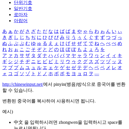
단위기호
일반기호
로마자
아랍어
あ
ぁ
か
が
さ
ざ
た
だ
な
は
ば
ぱ
ま
や
ゃ
ら
わ
ゎ
ん
い
ぃ
き
ぎ
し
じ
ち
ぢ
に
ひ
び
ぴ
み
り
う
ぅ
く
ぐ
す
ず
つ
づ
っ
ぬ
ふ
ぶ
ぷ
む
ゆ
ゅ
る
え
ぇ
け
げ
せ
ぜ
て
で
ね
へ
べ
ぺ
め
れ
お
ぉ
こ
ご
そ
ぞ
と
ど
の
ほ
ぼ
ぽ
も
よ
ょ
ろ
を
ア
ァ
カ
サ
ザ
タ
ダ
ナ
ハ
バ
パ
マ
ヤ
ャ
ラ
ワ
ヮ
ン
イ
ィ
キ
ギ
シ
ジ
チ
ヂ
ニ
ヒ
ビ
ピ
ミ
リ
ウ
ゥ
ク
グ
ス
ズ
ツ
ヅ
ッ
ヌ
フ
ブ
プ
ム
ユ
ュ
ル
エ
ェ
ケ
ゲ
セ
ゼ
テ
デ
ヘ
ベ
ペ
メ
レ
オ
ォ
コ
ゴ
ソ
ゾ
ト
ド
ノ
ホ
ボ
ポ
モ
ヨ
ョ
ロ
ヲ
―
http://chineseinput.net/
에서 pinyin(병음)방식으로 중국어를 변환
할 수 있습니다.
변환된 중국어를 복사하여 사용하시면 됩니다.
예시)
中文 을 입력하시려면
zhongwen
을 입력하시고 space를
누르시면됩니다.