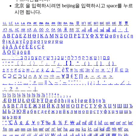
北京 을 입력하시려면
beijing
을 입력하시고 space를 누르
시면 됩니다.
ㅥ
ㅦ
ㅧ
ㅨ
ㅩ
ㅪ
ㅫ
ㅬ
ㅭ
ㅮ
ㅯ
ㅰ
ㅱ
ㅲ
ㅳ
ㅴ
ㅵ
ㅶ
ㅷ
ㅸ
ㅹ
ㅺ
ㅻ
ㅼ
ㅽ
ㅾ
ㅿ
ㆀ
ㆁ
ㆂ
ㆃ
ㆄ
ㆅ
ㆆ
ㆇ
ㆈ
ㆉ
ㆊ
ㆋ
ㆌ
ㆍ
ㆎ
Α
Β
Γ
Δ
Ε
Ζ
Η
Θ
Ι
Κ
Λ
Μ
Ν
Ξ
Ο
Π
Ρ
Σ
Τ
Υ
Φ
Χ
Ψ
Ω
α
β
γ
δ
ε
ζ
η
θ
ι
κ
λ
μ
ν
ξ
ο
π
ρ
σ
τ
υ
φ
χ
ψ
ω
á
à
Á
À
é
è
É
È
ç
Ç
ê
Ä
Ö
Ü
ä
ö
ü
ß
ְ
ֳ
ֲ
ֱ
ָ
ַ
ֵ
ֶ
ִ
ֹ
ּ
ֻ
ׂ
ׁ
ּ
ב
ה
נ
מ
צ
ת
ץ
ש
ד
ג
כ
ע
י
ח
ל
ך
ף
ק
ר
א
ט
ו
ן
ם
פ
‘
’
“
”
〔
〕
〈
〉
「
」
『
』
【
】
＂
（
）
［
］
｛
｝
±
×
÷
≠
≤
≥
∞
∴
♂
♀
∠
⊥
⌒
∂
∇
≡
≒
≪
≫
√
∽
∝
∵
∫
∬
∈
∋
⊆
⊇
⊂
⊃
∪
∩
∧
∨
￢
⇒
⇔
∀
∃
∮
∑
∏
＋
－
＜
＝
＞
、
。
·
‥
…
¨
〃
―
∥
＼
∼
´
～
ˇ
˘
˝
˚
˙
¸
˛
¡
¿
ː
！
＇
，
．
／
：
；
？
＾
＿
｀
｜
½
⅓
⅔
¼
¾
⅛
⅜
⅝
⅞
¹
²
³
⁴
ⁿ
₁
₂
₃
₄
Æ
Ð
Ħ
Ĳ
Ł
Ø
Œ
Þ
Ŧ
Ŋ
æ
đ
ð
ħ
ı
ĳ
ĸ
ŀ
ł
ø
œ
ß
þ
ŧ
ŋ
ŉ
А
Б
В
Г
Д
Е
Ё
Ж
З
И
Й
К
Л
М
Н
О
П
Р
С
Т
У
Ф
Х
Ц
Ч
Ш
Щ
Ъ
Ы
Ь
Э
Ю
Я
а
б
в
г
д
е
ё
ж
з
и
й
к
л
м
н
о
п
р
с
т
у
ф
х
ц
ч
ш
щ
ъ
ы
ь
э
ю
я
′
″
℃
Å
￠
￡
￥
¤
℉
‰
＄
％
Ｆ
￦
㎕
㎖
㎗
ℓ
㎘
㏄
㎣
㎤
㎥
㎦
㎙
㎚
㎛
㎜
㎝
㎞
㎟
㎠
㎡
㎢
㏊
㎍
㎎
㎏
㏏
㎈
㎉
㏈
㎧
㎨
㎰
㎱
㎲
㎳
㎴
㎵
㎶
㎷
㎸
㎹
㎀
㎁
㎂
㎃
㎄
㎺
㎻
㎽
㎾
㎿
㎐
㎑