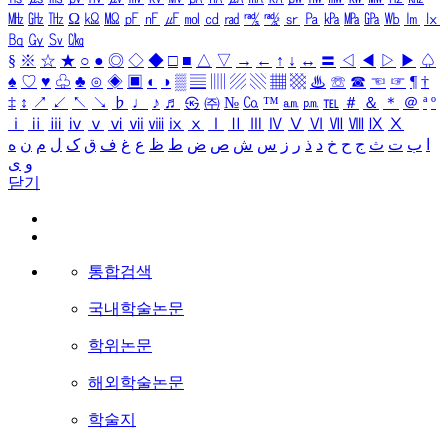
㎒
㎓
㎔
Ω
㏀
㏁
㎊
㎋
㎌
㏖
㏅
㎭
㎮
㎯
㏛
㎩
㎪
㎫
㎬
㏝
㏐
㏓
㏃
㏉
㏜
㏆
§
※
☆
★
○
●
◎
◇
◆
□
■
△
▽
→
←
↑
↓
↔
〓
◁
◀
▷
▶
♤
♠
♡
♥
♧
♣
⊙
◈
▣
◐
◑
▒
▤
▥
▨
▧
▦
▩
♨
☏
☎
☜
☞
¶
†
‡
↕
↗
↙
↖
↘
♭
♩
♪
♬
㉿
㈜
№
㏇
™
㏂
㏘
℡
＃
＆
＊
＠
ª
º
ⅰ
ⅱ
ⅲ
ⅳ
ⅴ
ⅵ
ⅶ
ⅷ
ⅸ
ⅹ
Ⅰ
Ⅱ
Ⅲ
Ⅳ
Ⅴ
Ⅵ
Ⅶ
Ⅷ
Ⅸ
Ⅹ
ا
ب
ت
ث
ج
ح
خ
د
ذ
ر
ز
س
ش
ص
ض
ط
ظ
ع
غ
ف
ق
ک
ل
م
ن
ه
و
ی
닫기
통합검색
국내학술논문
학위논문
해외학술논문
학술지