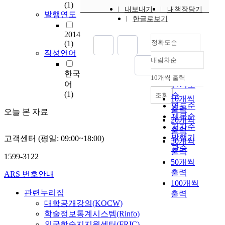
서
(1)
내보내기
내책장담기
거
발행연도
한글로보기
주
환
2014
정확도순
경
(1)
작성언어
과
내림차순
관
정확도
련
한국
순
10개씩 출력
내림차순
된
어
인기도
여
(1)
순
조회
10개씩
러
연도순
출력
오늘 본 자료
조
제목순
20개씩
사
저자순
출력
들
발행기
고객센터 (평일: 09:00~18:00)
30개씩
은
관순
출력
주
1599-3122
50개씩
차
출력
문
ARS 번호안내
100개씩
제
관련누리집
출력
가
대학공개강의(KOCW)
주
학술정보통계시스템(Rinfo)
민
들
외국학술지지원센터(FRIC)