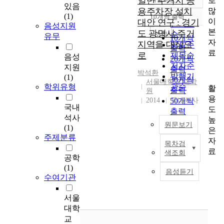
일반 주거지 공
로
정확도
있음
많
용주차장 설치
순
(1)
10개씩 출력
내림차순
이
대안 연구 : 경기
인기도
음성지원
본
도 광명시 주거
순
조회
유무
10개씩
자
지역을 대상으
연도순
출력
료
로
제목순
음성
20개씩
저자순
지원
출력
박석환
발행기
(1)
30개씩
서울대학교 대학
학위유형
관순
활
출력
원
용
2014
50개씩
국내석사
국내
도
출력
석사
높
100개씩
원문보기
(1)
은
출력
주제분류
자
목차검
저
료
색조회
층
공학
일
(1)
음성듣기
반
수여기관
주
거
서울
지
대학
에
교