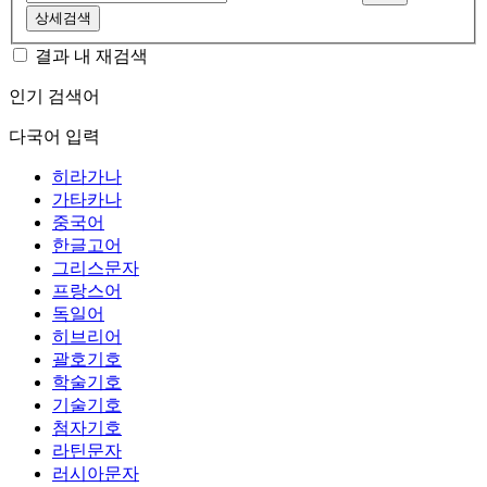
상세검색
결과 내 재검색
인기 검색어
다국어 입력
히라가나
가타카나
중국어
한글고어
그리스문자
프랑스어
독일어
히브리어
괄호기호
학술기호
기술기호
첨자기호
라틴문자
러시아문자