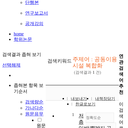
단행본
연구보고서
공개강의
home
학위논문
검색결과 좁혀 보기
연
주제어 : 공동이용
검색키워드
관
시설 복합화
선택해제
검
(검색결과
1
건)
색
어
좁혀본 항목 보
추
기순서
천
내보내기
내책장담기
검색량순
이
한글로보기
가나다순
검
원문유무
1
저
색
정확도순
층
어
원문
내림차순