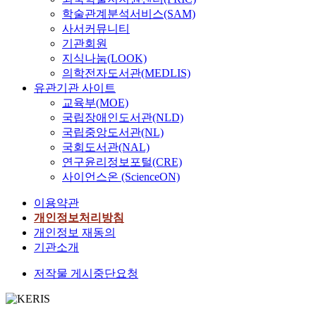
에
학술관계분석서비스(SAM)
게
사서커뮤니티
가
기관회원
장
지식나눔(LOOK)
심
의학전자도서관(MEDLIS)
각
유관기관 사이트
하
교육부(MOE)
게
국립장애인도서관(NLD)
인
국립중앙도서관(NL)
식
국회도서관(NAL)
되
연구윤리정보포털(CRE)
고
사이언스온 (ScienceON)
있
음
이용약관
을
개인정보처리방침
보
개인정보 재동의
고
기관소개
하
고
저작물 게시중단요청
있
다
.