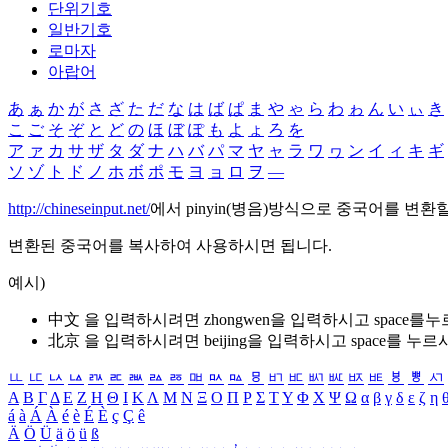
단위기호
일반기호
로마자
아랍어
あ
ぁ
か
が
さ
ざ
た
だ
な
は
ば
ぱ
ま
や
ゃ
ら
わ
ゎ
ん
い
ぃ
き
こ
ご
そ
ぞ
と
ど
の
ほ
ぼ
ぽ
も
よ
ょ
ろ
を
ア
ァ
カ
サ
ザ
タ
ダ
ナ
ハ
バ
パ
マ
ヤ
ャ
ラ
ワ
ヮ
ン
イ
ィ
キ
ギ
ソ
ゾ
ト
ド
ノ
ホ
ボ
ポ
モ
ヨ
ョ
ロ
ヲ
―
http://chineseinput.net/
에서 pinyin(병음)방식으로 중국어를 변환
변환된 중국어를 복사하여 사용하시면 됩니다.
예시)
中文 을 입력하시려면
zhongwen
을 입력하시고 space를
北京 을 입력하시려면
beijing
을 입력하시고 space를 누르
ㅥ
ㅦ
ㅧ
ㅨ
ㅩ
ㅪ
ㅫ
ㅬ
ㅭ
ㅮ
ㅯ
ㅰ
ㅱ
ㅲ
ㅳ
ㅴ
ㅵ
ㅶ
ㅷ
ㅸ
ㅹ
ㅺ
Α
Β
Γ
Δ
Ε
Ζ
Η
Θ
Ι
Κ
Λ
Μ
Ν
Ξ
Ο
Π
Ρ
Σ
Τ
Υ
Φ
Χ
Ψ
Ω
α
β
γ
δ
ε
ζ
η
á
à
Á
À
é
è
É
È
ç
Ç
ê
Ä
Ö
Ü
ä
ö
ü
ß