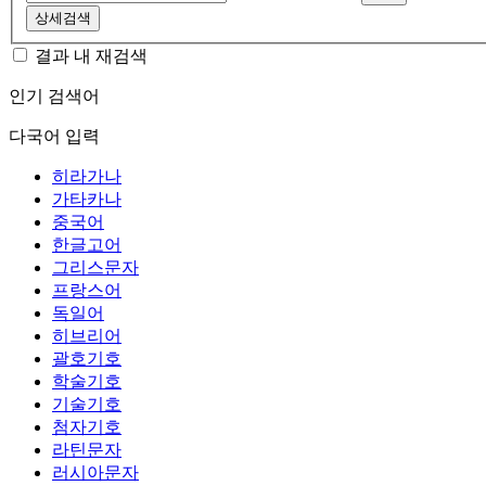
상세검색
결과 내 재검색
인기 검색어
다국어 입력
히라가나
가타카나
중국어
한글고어
그리스문자
프랑스어
독일어
히브리어
괄호기호
학술기호
기술기호
첨자기호
라틴문자
러시아문자