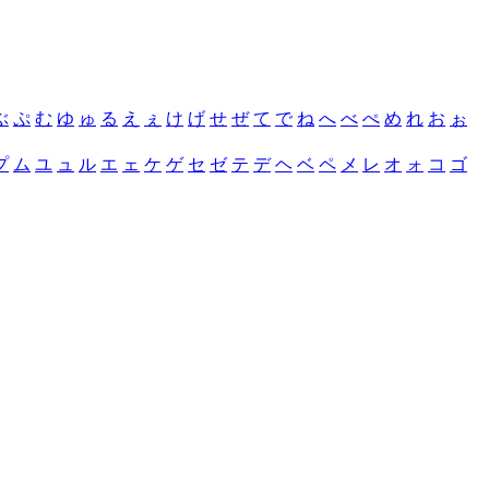
ぶ
ぷ
む
ゆ
ゅ
る
え
ぇ
け
げ
せ
ぜ
て
で
ね
へ
べ
ぺ
め
れ
お
ぉ
プ
ム
ユ
ュ
ル
エ
ェ
ケ
ゲ
セ
ゼ
テ
デ
ヘ
ベ
ペ
メ
レ
オ
ォ
コ
ゴ