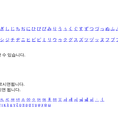
ぎ
し
じ
ち
ぢ
に
ひ
び
ぴ
み
り
う
ぅ
く
ぐ
す
ず
つ
づ
っ
ぬ
ふ
シ
ジ
チ
ヂ
ニ
ヒ
ビ
ピ
ミ
リ
ウ
ゥ
ク
グ
ス
ズ
ツ
ヅ
ッ
ヌ
フ
ブ
할 수 있습니다.
누르시면됩니다.
시면 됩니다.
ㅻ
ㅼ
ㅽ
ㅾ
ㅿ
ㆀ
ㆁ
ㆂ
ㆃ
ㆄ
ㆅ
ㆆ
ㆇ
ㆈ
ㆉ
ㆊ
ㆋ
ㆌ
ㆍ
ㆎ
θ
ι
κ
λ
μ
ν
ξ
ο
π
ρ
σ
τ
υ
φ
χ
ψ
ω