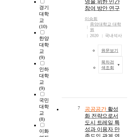
영을 위한 민간
요
m
l
이
지
경기
참여 방안 연구
한
s
a
전
의
대학
요
a
y
의
고
이승희
교
인
r
a
공
가
중앙대학교 대학
(10)
으
e
n
공
도
원
로
c
i
위
로
2020
국내석사
한양
자
h
m
주
하
대학
리
a
p
의
부
원문보기
교
잡
n
o
도
공
(9)
고
g
r
시
간
목차검
현
있
e
t
재
은
색조회
인하
대
다
d
a
생
편
대학
도
.
i
n
사
리
교
시
이
n
t
업
한
(9)
는
러
a
r
에
교
공
한
c
o
서
통
국민
공
공
c
l
탈
을
대학
공
공
o
7
e
피
공공공간
활성
위
교
간
공
r
i
하
한
화 전략으로서
(8)
을
간
d
n
여
고
도시 트레일 특
시
은
a
i
민
가
성과 이용자 만
이화
민
자
n
m
간
도
족도의 관계 연