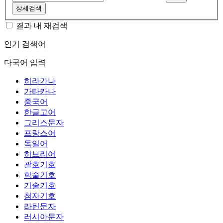
상세검색
결과 내 재검색
인기 검색어
다국어 입력
히라가나
가타카나
중국어
한글고어
그리스문자
프랑스어
독일어
히브리어
괄호기호
학술기호
기술기호
첨자기호
라틴문자
러시아문자