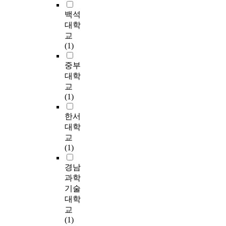
t
,
이
역
y
a
지
활
threshold. For
문
u
경
루
사
c
백석
s
먼
용
conclusion, universal
제
r
사
어
회
o
대학
트
현
design door systems
들
a
도
진
의
n
a
는
교
황
are presented as well
을
l
,
다
결
n
d
공
(1)
을
as universal design
가
p
표
.
속
e
v
공
파
guidelines of door
지
l
지
그
력
c
중부
a
공
악
system in public
고
a
판
래
을
t
n
간
대학
하
space. ① Universal
있
n
,
서
더
s
c
의
교
였
design door system on
다
s
휴
보
욱
p
e
지
(1)
다
rotating door suggests
.
a
게
다
강
a
d
속
.
using Oval Star
r
시
주
화
c
c
적
한서
또
rotating door for
e
설
도
한
e
i
인
대학
한
wheelchair users,
2
b
이
적
다
s
t
유
문
교
handicapped persons,
0
e
,
인
.
w
i
지
헌
(1)
and people with
2
i
연
민
공
i
e
·
고
shopping carts. ②
0
n
계
간
공
t
s
관
경남
찰
Universal design door
년
g
성
참
공
h
t
리
,
과학
system on hinged door
코
a
측
여
간
s
o
가
현
suggests installing
기술
로
t
면
관
은
p
u
가
장
support-type door
대학
나
t
에
리
도
a
t
능
조
knob for a person with
교
의
e
서
·
시
c
i
하
사
baggage in one hand,
(1)
발
m
는
운
이
e