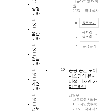
m
적
대
서울대학교 대학
예
s
l
트
있
e
으
원
한
를
o
e
는
다
상명
s
2023
국내석사
로
시
들
f
m
도
.
대학
t
규
민
어
t
s
심
교
i
명
들
,
h
t
부
최
원문보기
(5)
c
하
의
가
e
h
의
근
s
고
양
족
c
a
재
목차검
에
울산
'
o
자
적
단
i
색조회
t
활
는
공
대학
c
,
공
위
t
a
성
이
공
교
i
서
급
음성듣기
의
y
r
화
러
공
(5)
a
울
과
나
.
e
가
한
간
l
둘
질
들
I
n
필
문
'
전남
h
레
적
이
n
o
요
제
이
대학
o
길
수
나
t
t
한
점
란
교
10
공공 공간 도어
u
을
준
친
h
r
지
을
도
(4)
s
시스템의 유니
사
향
구
e
e
역
해
시
i
례
상
버설 디자인 가
들
p
l
의
결
의
가천
n
로
에
과
r
이드라인
e
민
하
인
대학
g
공
대
의
o
v
간
기
프
교
s
간
남현우
한
소
c
a
이
위
라
(4)
a
서울産業大學校
특
요
셜
e
n
주
하
공
IT디자인大學院
r
성
구
활
s
t
가
여
간
전북
2005
국내석사
e
과
도
동
s