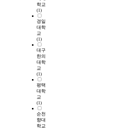
직
적
l
i
공
찰
planning public space
여
학교
e
자
민
이
y
e
공
이
by applying universal
주
(1)
d
에
간
다
a
d
공
부
design principles on
거
s
게
참
.
c
t
간
족
each element of door
가
경일
u
중
여
공
t
o
은
하
system. Guidelines for
복
대학
p
요
에
원
i
u
재
다
each door type are as
합
교
p
하
대
이
v
n
원
.
follows: ① For
되
(1)
l
게
한
나
a
d
조
rotating door, a stop
어
y
인
필
광
t
e
달
이
closer must be
있
대구
s
식
요
장
e
r
,
에
activated, and width of
지
한의
y
되
성
에
t
s
다
따
door is limited as well
않
대학
s
고
에
서
h
t
양
라
as number of users at
고
교
t
있
대
열
e
a
한
본
once. ② For swing
상
(1)
e
음
한
리
c
n
활
연
door, a door check
업
m
을
인
는
e
d
동
구
with more than 3
시
평택
.
시
지
지
n
t
장
는
seconds is installed. ③
설
대학
사
에
역
t
h
려
고
For folding door, a
등
A
교
하
그
축
e
e
및
가
semi-automatic sensor
소
c
(1)
였
치
제
r
l
지
도
is installed for each
비
c
다
고
나
o
e
구
로
opening and closing.
시
순천
o
.
있
문
f
g
전
하
④ For hinged door,
설
r
향대
회
고
화
t
a
체
부
width of door is
들
d
학교
귀
,
행
h
l
의
공
increased, and a