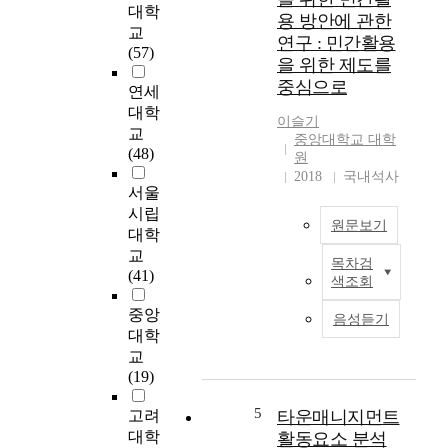
성
l
대학
생
용 방안에 관한
이
i
하
교
연구 : 민간활용
날
v
기
(57)
을 위한 제도를
로
e
시
중심으로
증
,
연세
작
가
c
하
대학
이슬기
하
o
였
교
중앙대학교 대학
고
m
다
(48)
원
있
p
.
2018
국내석사
다
l
그
서울
.
e
러
시립
원문보기
공
x
나
대학
원
o
관
교
목차검
과
r
A
리
(41)
색조회
광
g
l
가
장
a
t
제
중앙
음성듣기
같
n
h
대
대학
은
i
o
로
교
공
s
u
이
(19)
공
m
g
루
공
.
h
어
5
고려
타운매니지먼트
간
I
u
지
대학
활동요소 분석
은
t