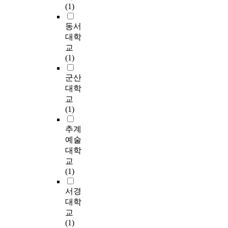
이
i
(1)
분
공
사
e
s
이
간
vertical bar shaped
결
n
석
공
들
c
y
미
에
handle and door band
핍
g
동서
에
주
은
i
s
지
대
are installed. ⑤ For
되
l
대학
서
도
주
t
t
를
한
sliding door, a stopper
어
y
는
교
의
민
y
e
제
충
is installed to prevent
있
,
기
(1)
소
들
b
m
고
분
being stuck in a door.
어
a
능
극
이
u
i
하
한
Also, general
안
d
군산
성
적
서
t
n
는
이
guidelines for rotating
전
v
측
대학
민
로
a
K
데
해
door, swing door,
문
a
면
간
교
를
l
o
중
를
folding door, hinged
제
n
에
참
(1)
알
s
r
요
바
door, and sliding door
,
c
서
여
아
o
e
한
탕
are increasing the
도
e
전
추계
로
가
o
a
역
으
valid width of door to
심
d
망
단
예술
는
r
a
할
로
1,200mm and
공
a
대
편
대학
기
g
n
을
고
attaching vertical bar
동
r
,
적
회
a
교
d
한
가
shaped handle. In
화
c
음
인
를
n
(1)
o
다
도
addition, using light-
문
h
수
방
제
i
v
.
로
weight wood for door
제
i
대
편
서경
공
c
e
타
하
and 3 seconds or more
등
t
,
으
하
a
대학
r
운
부
of closing time are
사
e
식
로
며
l
교
s
매
공
needed as well as
회
c
생
만
지
l
(1)
e
니
간
eliminating a
적