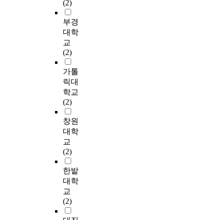
공
(2)
m
소
주
역
a
p
개
를
로는 공공 공간 도어
공
s
를
도
할
p
l
입
통
시스템의 유니버설 디
부경
간
h
중
적
을
e
a
이
한
자인 가이드라인을 제
연
대학
i
심
으
하
n
n
종
고
시한 것과 더불어 유
구
교
f
으
로
고
u
,
료
가
니버설 디자인 도어시
는
(2)
t
로
공
있
m
d
되
도
스템을 제안하였다.
도
,
분
공
으
e
e
었
로
① 회전도어의 유니버
시
가톨
w
석
공
며
r
s
을
하
설 디자인 도어시스템
생
릭대
h
을
간
,
o
i
경
부
제안은 휠체어, 쇼핑
활
학교
i
수
을
사
u
g
우
공
카트, 신체가 부자유
권
(2)
c
행
조
람
s
n
사
간
한 사람들이 용이하게
자
h
하
성
들
b
,
업
의
이동할 수 있는 OVAL
들
창원
o
였
,
이
o
a
또
활
STAR 회전도어를 사
의
대학
p
다
관
모
u
n
한
용
용하는 것이다. ② 둘
업
교
e
.
리
여
n
d
종
현
째, 여닫이 도어의 유
무
(2)
r
,
소
d
m
료
황
니버설 디자인 도어시
적
a
운
통
a
a
되
분
스템 제안은 한 손에
효
한밭
t
I
영
하
r
n
는
석
짐 든 사람, 노인, 목발
율
대학
e
P
하
고
i
a
것
및
이용자를 고려하여 지
향
교
a
A
는
교
e
g
이
평
지형 도어 손잡이를
상
(2)
s
분
데
류
s
e
아
가
설치하고, 문틈에 손
,
a
석
는
할
a
p
닌
를
이 끼이는 것을 방지
더