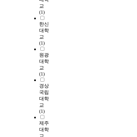
y
리
용
인, 고령자, 노약자, 아
나
o
적
적
교
형
c
a
가
하
동 등의 다양한 수용
라
m
요
으
(1)
성
t
n
가
고
자를 만족 시켜줄 수
의
t
소
로
하
i
d
능
자
있는 디자인 원리를
대
h
들
진
한신
는
o
u
하
할
고려할 것으로 기대
표
e
은
행
대학
데
n
n
다
때
한다. 향후 연구 과제
적
f
모
되
기
s
교
i
는
고
로는 유니버설 디자인
인
o
든
며
여
w
(1)
f
점
려
을 고려한 도어시스
산
r
코
민
한
i
o
에
해
템, 손잡이 설계는 제
업
m
스
간
원광
다
t
r
서
야
도적 측면에서 법령을
혁
e
유
이
.
h
대학
m
기
할
만들 필요가 있고, 이
신
r
형
공
이
i
교
l
존
실
는 모든 건축가 및 디
클
p
에
공
러
n
(1)
y
도
질
자이너들이 공간을 계
러
a
서
공
한
t
.
시
적
획할 경우 필수적으로
스
r
공
간
상
h
경상
I
재
인
적용해야 한다. 본 연
터
a
통
을
호
e
국립
n
생
계
구는 공공 공간의 도
로
d
적
관
작
c
o
사
대학
획
어시스템 계획에 대한
많
i
으
리
용
i
r
업
교
요
유니버설 디자인 가이
은
g
로
·
은
t
d
의
(1)
소
드라인을 제시한 것으
첨
m
높
운
주
y
e
공
와
로, 본 연구대상의 범
단
o
은
영
민
.
r
공
제주
지
위 외에 계단 및 타 공
기
f
중
에
들
T
t
의
대학
속
간과의 관계까지 고려
업
q
요
참
의
h
o
존
적
교
한 디자인 지침이 마
들