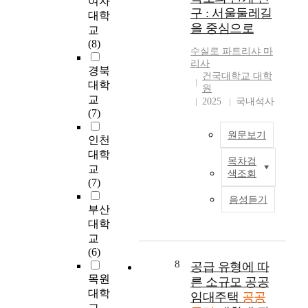
여자
들
연
c
p
이
로
구 : 서울둘레길
에
대학
과
e
r
주
의
을 중심으로
게
교
의
w
o
도
설
제
(8)
접
i
v
한
치
수실로 파트리샤 마
공
촉
t
i
지
로
리사
하
경북
을
h
n
역
인
건국대학교 대학
여
대학
통
a
g
활
하
원
삶
해
r
교
t
성
여
2025
국내석사
의
주
r
(7)
h
화
발
질
민
a
e
를
생
원문보기
적
인천
들
n
q
이
한
향
에
g
대학
u
끌
공
목차검
본
상
게
e
교
a
어
간
색조회
연
을
심
m
(7)
l
낸
으
구
도
리
e
i
다
로
음성듣기
는
모
적
n
부산
t
는
그
도
하
안
t
대학
y
점
대
시
고
정
a
o
에
교
로
트
있
감
n
f
서
(6)
방
레
다
을
d
8
p
도
공급 유형에 따
치
일
.
제
i
목원
e
시
된
른 소규모 공공
이
공
공
n
o
재
대학
채
임대주택
공공
공
공
하
t
p
생
교
도