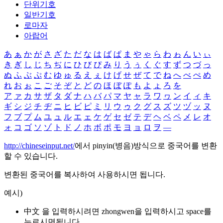
단위기호
일반기호
로마자
아랍어
あ
ぁ
か
が
さ
ざ
た
だ
な
は
ば
ぱ
ま
や
ゃ
ら
わ
ゎ
ん
い
ぃ
き
ぎ
し
じ
ち
ぢ
に
ひ
び
ぴ
み
り
う
ぅ
く
ぐ
す
ず
つ
づ
っ
ぬ
ふ
ぶ
ぷ
む
ゆ
ゅ
る
え
ぇ
け
げ
せ
ぜ
て
で
ね
へ
べ
ぺ
め
れ
お
ぉ
こ
ご
そ
ぞ
と
ど
の
ほ
ぼ
ぽ
も
よ
ょ
ろ
を
ア
ァ
カ
サ
ザ
タ
ダ
ナ
ハ
バ
パ
マ
ヤ
ャ
ラ
ワ
ヮ
ン
イ
ィ
キ
ギ
シ
ジ
チ
ヂ
ニ
ヒ
ビ
ピ
ミ
リ
ウ
ゥ
ク
グ
ス
ズ
ツ
ヅ
ッ
ヌ
フ
ブ
プ
ム
ユ
ュ
ル
エ
ェ
ケ
ゲ
セ
ゼ
テ
デ
ヘ
ベ
ペ
メ
レ
オ
ォ
コ
ゴ
ソ
ゾ
ト
ド
ノ
ホ
ボ
ポ
モ
ヨ
ョ
ロ
ヲ
―
http://chineseinput.net/
에서 pinyin(병음)방식으로 중국어를 변환
할 수 있습니다.
변환된 중국어를 복사하여 사용하시면 됩니다.
예시)
中文 을 입력하시려면
zhongwen
을 입력하시고 space를
누르시면됩니다.