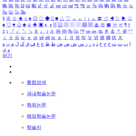
㎒
㎓
㎔
Ω
㏀
㏁
㎊
㎋
㎌
㏖
㏅
㎭
㎮
㎯
㏛
㎩
㎪
㎫
㎬
㏝
㏐
㏓
㏃
㏉
㏜
㏆
§
※
☆
★
○
●
◎
◇
◆
□
■
△
▽
→
←
↑
↓
↔
〓
◁
◀
▷
▶
♤
♠
♡
♥
♧
♣
⊙
◈
▣
◐
◑
▒
▤
▥
▨
▧
▦
▩
♨
☏
☎
☜
☞
¶
†
‡
↕
↗
↙
↖
↘
♭
♩
♪
♬
㉿
㈜
№
㏇
™
㏂
㏘
℡
＃
＆
＊
＠
ª
º
ⅰ
ⅱ
ⅲ
ⅳ
ⅴ
ⅵ
ⅶ
ⅷ
ⅸ
ⅹ
Ⅰ
Ⅱ
Ⅲ
Ⅳ
Ⅴ
Ⅵ
Ⅶ
Ⅷ
Ⅸ
Ⅹ
ا
ب
ت
ث
ج
ح
خ
د
ذ
ر
ز
س
ش
ص
ض
ط
ظ
ع
غ
ف
ق
ک
ل
م
ن
ه
و
ی
닫기
통합검색
국내학술논문
학위논문
해외학술논문
학술지