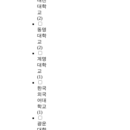
대진
s
결
한
수
n
u
자
다
하기 위해 도어 밴드
나
대학
o
과
계
있
d
b
체
루
를 부착하며 장애인,
아
교
c
,
가
는
i
l
적
고
휠체어 이용자를 위해
가
(2)
i
거
있
공
n
i
인
있
180도 반자동 스윙 도
삶
a
리
다
간
t
c
재
다
어를 설치하는 것이
의
동명
l
,
고
은
e
s
원
.
다. ③ 미닫이 도어의
질
대학
i
폭
판
공
r
p
조
고
유니버설 디자인 도어
향
n
교
,
단
동
r
a
달
가
시스템 제안은 문에
상
f
(2)
경
하
체
u
c
로
도
끼이는 사고를 방지하
에
r
관
여
의
p
e
지
로
기 위해 스토퍼를 설
도
계명
a
,
,
식
t
s
속
하
치하고, 휠체어 이용
큰
s
대학
녹
민
을
o
u
적
부
자, 장애인, 양손이 사
영
t
교
지
간
강
r
n
인
공
용 불가능한 사람을
향
r
(1)
공
참
화
g
i
조
간
위해 무 전원 자동도
을
u
간
여
하
a
l
직
을
어, 하이브리드 도어,
미
c
한국
연
에
고
n
a
의
공
광전식 도어, 적외선
친
t
외국
계
대
사
i
t
운
공
자동도어, 자동 슬라
다
u
성
어대
한
회
c
e
영
공
이딩 도어를 설치하는
.
r
과
논
학교
적
c
r
및
간
것이다. 본 연구의 기
e
같
의
(1)
유
o
a
지
으
대효과로는 공공 공간
,
은
가
대
n
l
역
로
도어시스템을 계획할
우
f
물
광운
지
감
n
l
관
활
경우 장애인, 비 장애
리
r
리
속
대학
을
e