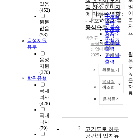
성 요인이 도시
로
순
있음
10개씩 출력
내림차순
많
및 장소 이미지
인기도
(452)
이
에 미치는 영향 :
순
조회
10개씩
본
- 내포 신도시를
연도순
원문
출력
자
중심으로 -
제목순
없음
20개씩
료
저자순
(58)
출력
박정규
발행기
음성지원
30개씩
국립한밭대학교
관순
유무
출력
산업대학원
활
2025
50개씩
국내석사
음성
용
출력
지원
도
100개씩
원문보기
(370)
높
출력
학위유형
은
목차검
공
자
색조회
공
국내
료
공
석사
음성듣기
간
(428)
장
소
국내
성
박사
형
(79)
2
고가도로 하부
성
공간의 입지유