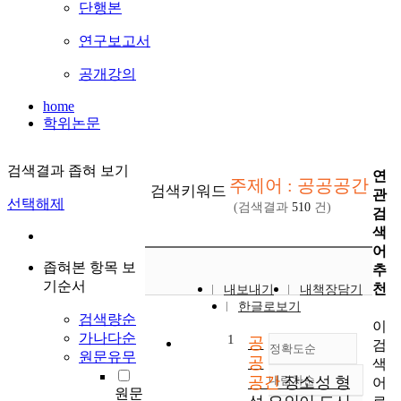
단행본
연구보고서
공개강의
home
학위논문
검색결과 좁혀 보기
연
주제어 : 공공공간
검색키워드
관
선택해제
(검색결과
510
건)
검
색
어
좁혀본 항목 보
추
기순서
천
내보내기
내책장담기
한글로보기
검색량순
이
가나다순
1
공
검
정확도순
원문유무
공
색
공간
내림차순
장소성 형
어
정확도
원문