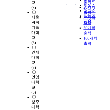
연도순
m
출력
형
는
교
트
u
.
민
고
래 파악하였다. 도어
유
제목순
a
과
20개씩
공
(3)
레
c
T
간
자
시스템 각 요소별로
하
저자순
l
하
공
출력
스
t
h
중
하
유니버설 디자인의 원
는
발행기
l
천
서울
공
30개씩
를
u
e
심
며
리를 적용함으로써 공
공
관순
e
형
간
과학
해
r
출력
s
의
,
공 공간을 계획함에
적
r
총
의
기술
소
a
50개씩
e
지
이
있어서 지침이 될 수
인
s
6
공
하
l
대학
i
역
출력
와
있는 유니버설 디자인
활
c
개
급
고
r
교
s
유
100개씩
관
가이드라인을 제시하
동
a
코
은
건
e
(3)
s
지
련
는 것이 본 연구의 목
출력
을
l
스
일
강
o
u
및
된
적이라 할 수 있다. 도
담
e
를
방
한
r
인제
e
관
정
어 유형을 구분하여
는
,
대
적
라
g
대학
s
리
책
가이드라인을 제시하
공
a
상
이
이
a
j
가
교
사
면 ① 회전도어는 반
공
n
으
고
프
n
u
가
(3)
업
드시 스톱 클로우저를
적
d
로
획
스
i
s
능
과
작동 가능하게 하고,
으
i
하
일
타
z
안양
t
하
연
도어 폭 확대와 사용
로
n
였
적
일
a
i
다
대학
구
인원을 제한하는 것이
이
a
으
인
을
t
f
.
교
가
다. ② 스윙도어는 3초
용
t
며
사
유
i
y
특
(3)
다
이상의 도어 체크를
되
r
,
후
지
o
r
히
양
설치하고, ③ 폴딩도
는
a
문
관
할
n
e
기
청주
하
어는 반 자동 센서를
공
n
헌
리
수
s
l
존
대학
게
설치하여 도어 개폐를
간
s
검