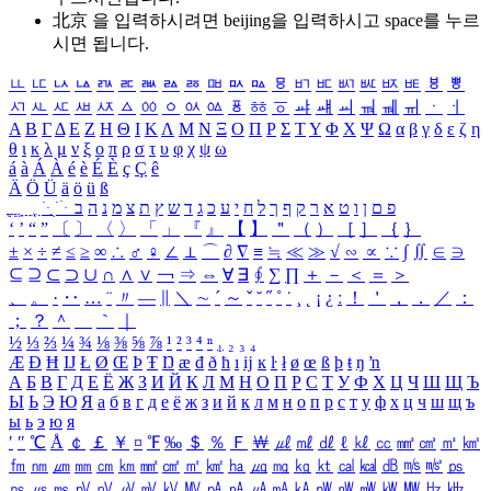
北京 을 입력하시려면
beijing
을 입력하시고 space를 누르
시면 됩니다.
ㅥ
ㅦ
ㅧ
ㅨ
ㅩ
ㅪ
ㅫ
ㅬ
ㅭ
ㅮ
ㅯ
ㅰ
ㅱ
ㅲ
ㅳ
ㅴ
ㅵ
ㅶ
ㅷ
ㅸ
ㅹ
ㅺ
ㅻ
ㅼ
ㅽ
ㅾ
ㅿ
ㆀ
ㆁ
ㆂ
ㆃ
ㆄ
ㆅ
ㆆ
ㆇ
ㆈ
ㆉ
ㆊ
ㆋ
ㆌ
ㆍ
ㆎ
Α
Β
Γ
Δ
Ε
Ζ
Η
Θ
Ι
Κ
Λ
Μ
Ν
Ξ
Ο
Π
Ρ
Σ
Τ
Υ
Φ
Χ
Ψ
Ω
α
β
γ
δ
ε
ζ
η
θ
ι
κ
λ
μ
ν
ξ
ο
π
ρ
σ
τ
υ
φ
χ
ψ
ω
á
à
Á
À
é
è
É
È
ç
Ç
ê
Ä
Ö
Ü
ä
ö
ü
ß
ְ
ֳ
ֲ
ֱ
ָ
ַ
ֵ
ֶ
ִ
ֹ
ּ
ֻ
ׂ
ׁ
ּ
ב
ה
נ
מ
צ
ת
ץ
ש
ד
ג
כ
ע
י
ח
ל
ך
ף
ק
ר
א
ט
ו
ן
ם
פ
‘
’
“
”
〔
〕
〈
〉
「
」
『
』
【
】
＂
（
）
［
］
｛
｝
±
×
÷
≠
≤
≥
∞
∴
♂
♀
∠
⊥
⌒
∂
∇
≡
≒
≪
≫
√
∽
∝
∵
∫
∬
∈
∋
⊆
⊇
⊂
⊃
∪
∩
∧
∨
￢
⇒
⇔
∀
∃
∮
∑
∏
＋
－
＜
＝
＞
、
。
·
‥
…
¨
〃
―
∥
＼
∼
´
～
ˇ
˘
˝
˚
˙
¸
˛
¡
¿
ː
！
＇
，
．
／
：
；
？
＾
＿
｀
｜
½
⅓
⅔
¼
¾
⅛
⅜
⅝
⅞
¹
²
³
⁴
ⁿ
₁
₂
₃
₄
Æ
Ð
Ħ
Ĳ
Ł
Ø
Œ
Þ
Ŧ
Ŋ
æ
đ
ð
ħ
ı
ĳ
ĸ
ŀ
ł
ø
œ
ß
þ
ŧ
ŋ
ŉ
А
Б
В
Г
Д
Е
Ё
Ж
З
И
Й
К
Л
М
Н
О
П
Р
С
Т
У
Ф
Х
Ц
Ч
Ш
Щ
Ъ
Ы
Ь
Э
Ю
Я
а
б
в
г
д
е
ё
ж
з
и
й
к
л
м
н
о
п
р
с
т
у
ф
х
ц
ч
ш
щ
ъ
ы
ь
э
ю
я
′
″
℃
Å
￠
￡
￥
¤
℉
‰
＄
％
Ｆ
￦
㎕
㎖
㎗
ℓ
㎘
㏄
㎣
㎤
㎥
㎦
㎙
㎚
㎛
㎜
㎝
㎞
㎟
㎠
㎡
㎢
㏊
㎍
㎎
㎏
㏏
㎈
㎉
㏈
㎧
㎨
㎰
㎱
㎲
㎳
㎴
㎵
㎶
㎷
㎸
㎹
㎀
㎁
㎂
㎃
㎄
㎺
㎻
㎽
㎾
㎿
㎐
㎑