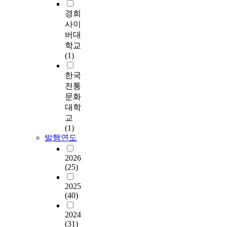
l
며
,
a senior, and a crutch
현
p
녹
영
미
s
i
,
전
user. Also, door bands
경희
후
t
지
구
지
.
z
단
문
are attached for
사이
뉴
e
공
조
형
I
e
절
가
preventing finger hurt
버대
노
d
간
를
성
n
t
된
의
by a door, and 180
멀
학교
s
과
마
에
c
h
공
견
degree semi automatic
시
(1)
u
주
련
도
o
e
공
조
swing doors are
대
c
거
하
큰
n
p
공
사
installed for
한국
가
h
지
기
영
t
u
간
를
wheelchair users and
도
전통
a
연
위
향
r
b
간
통
handicapped persons.
래
문화
s
계
해
을
a
l
의
하
③ Universal design
한
대학
p
성
민
미
s
i
연
여
door system on sliding
때
교
i
이
간
친
t
c
결
고
door suggests
에
(1)
l
만
참
다
t
s
및
가
installing a stopper to
근
발행연도
o
족
여
.
o
p
네
도
prevent being stuck in
무
t
도
가
잘
t
a
트
로
a door. Also, powerless
형
2026
p
에
어
설
h
c
워
하
automatic doors,
태
(25)
r
유
떻
계
e
e
크
부
hybrid doors,
들
o
의
게
된
m
a
가
공
photoelectric doors,
2025
이
j
미
이
공
,
s
형
간
ultra-red automatic
(40)
다
e
한
루
원
o
t
성
의
doors, and automatic
변
c
영
어
과
t
h
되
2024
유
sliding doors are set
화
t
향
지
광
h
(31)
e
어
형
up for wheelchair
되