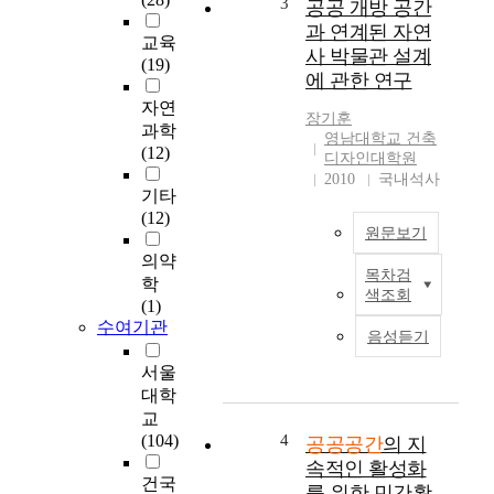
3
공공 개방 공간
정
를
과 연계된 자연
규
교육
겪
사 박물관 설계
지
(19)
으
에 관한 연구
도
면
교
자연
서
장기훈
수
과학
도
영남대학교 건축
김
(12)
심
디자인대학원
지
지
2010
국내석사
현
기타
에
전
(12)
는
원문보기
세
다
계
의약
양
목차검
적
A
학
한
색조회
으
c
(1)
형
로
i
수여기관
태
음성듣기
공
t
의
공
y
서울
유
공
i
대학
휴
간
s
교
공
의
a
(104)
4
간
공공공간
의 지
중
n
이
속적인 활성화
요
a
건국
발
를 위한 민간활