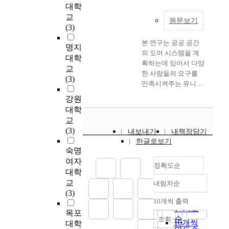
t
되
고
중
대학
m
이
함
이
,
o
어
가
사
교
i
용
께
이
t
원문보기
t
부
도
적
(3)
n
자
증
루
h
h
담
로
이
i
만
가
어
e
e
금
하
본 연구는 공공 공간
거
명지
a
족
하
지
r
d
및
부
의 도어 시스템을 계
나
대학
t
도
였
는
e
a
공
공
획하는데 있어서 다양
공
교
u
간
다
장
a
i
공
간
한 사람들의 요구를
적
(3)
r
의
.
소
r
l
공
을
만족시켜주는 유니버
인
i
관
하
로
e
y
간
시
설 디자인 원리를 전
개
강원
z
계
지
서
e
l
활
민
제로 도어시스템을 계
별
대학
e
를
만
주
v
i
용
을
획하는데 중점을 두
공
d
교
분
공
민
e
v
을
위
고, 디자인 방향을 모
간
a
(3)
석
공
내보내기
내책장담기
들
n
e
통
한
색하기 위해 도어에
과
n
하
한글로보기
주
은
t
s
해
공
관한 사례를 구조적,
는
숙명
d
였
도
공
u
o
얻
공
기능적인 관점에서 분
다
m
여자
다
적
공
a
f
어
공
석하였다. 또한 기존
정확도순
르
a
대학
.
으
공
l
p
지
간
문헌 및 사례에서 나
게
d
연
교
로
내림차순
간
l
e
는
으
타나고 있는 도어시스
정확도
공
e
구
(3)
이
을
y
o
재
로
템이 공공 공간을 이
순
동
10개씩 출력
i
는
루
통
s
내림차순
p
원
활
용하는 모든 사람들에
인기도
으
n
목포
산
어
해
t
l
으
용
게 미치는 영향을 유
순
로
조회
s
10개씩
지
대학
지
스
r
e
로
하
니버설 디자인 관점아
공