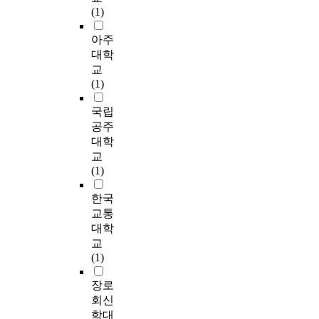
u
도
여
만
o
s
성
으
(1)
련되어야 할 것이다.
이
a
와
하
족
s
o
문
로
This study focuses on
집
n
만
도
도
e
l
제
아주
활
planning a door
적
t
족
록
를
c
v
를
용
대학
system based on
되
i
도
다
높
i
e
해
될
universal design
교
어
t
를
양
이
t
t
결
수
principles, which
(1)
있
a
보
한
고
y
h
할
있
satisfy people's
는
t
여
움
지
c
e
수
도
국립
various needs, and
판
i
,
직
역
o
s
있
록
analyzing structure
공주
교
v
도
임
사
m
e
다
계
and function of door
대학
테
e
시
이
회
p
p
.
획
with examples for
교
크
g
트
나
의
o
r
요
better design. Also,
(1)
노
r
레
타
통
n
o
타
소
effect on people using
밸
o
일
나
합
e
b
운
및
public space is
한국
리
w
의
고
을
n
l
매
활
examined with
교통
는
t
물
있
촉
t
e
니
용
existing documents
대학
그
h
리
다
진
s
m
지
방
and examples of door
성
교
c
적
.
하
n
s
먼
안
system from universal
격
(1)
e
품
하
는
o
,
트
에
design point of view.
이
n
질
지
데
t
I
에
대
This study's purpose is
장로
특
t
이
만
필
o
t
있
한
to show a universal
수
회신
e
이
아
수
n
r
어
고
design guideline for
하
학대
r
용