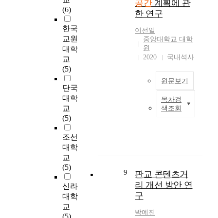
공간
계획에 관
공
공
며
e
l
의
(6)
시
한 연구
공
간
,
r
e
새
의
간
에
여
a
'
로
한국
경
이선일
의
대
가
c
s
운
교원
관
중앙대학교 대학
활
한
활
t
l
해
원
및
대학
성
시
동
i
i
결
2020
국내석사
이
교
화
민
을
o
v
책
미
(5)
에
들
위
n
e
으
지
원문보기
어
의
한
a
s
로
를
단국
떠
관
다
m
,
떠
훼
대학
목차검
C
한
심
양
o
t
오
손
교
색조회
u
기
이
한
n
h
르
하
(5)
r
여
증
기
g
e
고
고
r
를
가
회
c
y
있
우
조선
e
할
하
를
o
h
다
범
대학
n
수
면
마
m
a
.
지
교
t
있
서
련
p
v
타
대
(5)
l
는
공
9
하
o
판교 콘텐츠거
e
운
로
y
지
공
고
n
p
매
리 개선 방안 연
이
신라
,
를
공
있
e
r
니
어
구
대학
d
실
간
다
n
o
지
지
교
o
증
에
.
t
박예진
b
먼
고
(5)