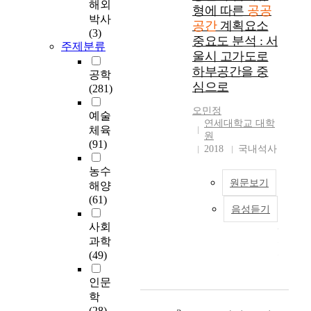
요
해외
형에 따른
공공
인
박사
공간
계획요소
이
(3)
중요도 분석 : 서
도
주제분류
울시 고가도로
시
하부공간을 중
및
공학
심으로
장
(281)
소
오민정
이
예술
연세대학교 대학
미
체육
원
지
(91)
2018
국내석사
에
미
농수
치
원문보기
해양
는
(61)
음성듣기
영
도
향
사회
시
논
과학
의
문
(49)
성
제
장
출
인문
과
자
학
변
박
(28)
화