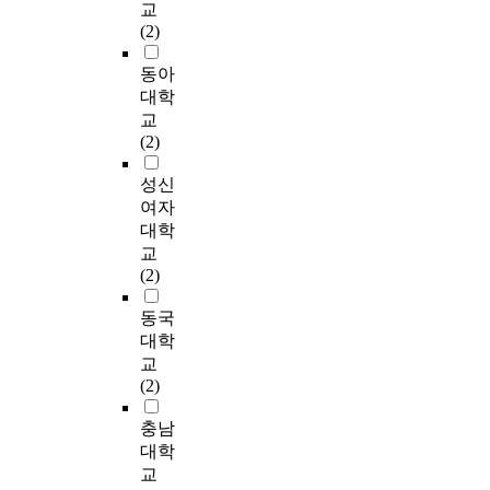
로
있
o
y
공
진
교
쉽게 유도한다. ④ 여
을
i
토
시
다
f
i
공
행
(2)
닫이 도어는 도어 폭
지
t
와
민
.
t
n
위
되
확대와 수직바 형 핸
칭
i
현
들
공
h
g
주
동아
고
들과 도어 밴드를 설
한
o
장
에
공
o
o
의
있
대학
치하며, ⑤ 미닫이 도
다
n
조
게
공
s
n
도
다
어는 문에 끼이는 사
교
.
a
사
외
간
e
t
시
.
고를 예방하기 위해
(2)
업
l
,
면
은
c
h
재
그
스토퍼를 설치한다.
무
p
설
당
사
o
e
생
러
성신
또한 회전도어, 스윙
시
e
문
하
회
m
p
사
나
도어, 폴딩도어, 여닫
여자
설
r
조
고
적
p
u
업
대
이 도어, 미닫이 도어
대학
이
i
사
방
상
o
b
의
부
에서 공통적으로 사용
교
밀
o
를
치
호
n
l
고
분
되는 장치에 대한 유
(2)
집
d
통
되
작
e
i
질
의
니버설 디자인 가이드
된
o
해
어
용
n
c
적
연
라인은 도어 유효 폭
동국
도
f
기
졌
을
t
s
인
구
을 1200mm로 확대하
대학
시
p
능
다
촉
s
e
문
는
고, 손잡이는 수직 막
교
공
a
성
.
진
t
c
제
선
대 형으로 부착하는
(2)
간
r
과
이
하
h
t
점
진
것이다. 또한 도어 재
에
a
연
처
는
a
o
인
사
질은 가볍게 하고, 3초
충남
서
d
계
럼
중
t
r
공
례
이상의 닫히는 시간을
대학
의
i
성
공
요
s
t
공
조
확보하며, 문턱을 없
공
교
g
요
공
한
h
o
의
사
애는 것이다. 결론으