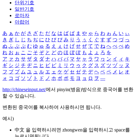
단위기호
일반기호
로마자
아랍어
あ
ぁ
か
が
さ
ざ
た
だ
な
は
ば
ぱ
ま
や
ゃ
ら
わ
ゎ
ん
い
ぃ
き
ぎ
し
じ
ち
ぢ
に
ひ
び
ぴ
み
り
う
ぅ
く
ぐ
す
ず
つ
づ
っ
ぬ
ふ
ぶ
ぷ
む
ゆ
ゅ
る
え
ぇ
け
げ
せ
ぜ
て
で
ね
へ
べ
ぺ
め
れ
お
ぉ
こ
ご
そ
ぞ
と
ど
の
ほ
ぼ
ぽ
も
よ
ょ
ろ
を
ア
ァ
カ
サ
ザ
タ
ダ
ナ
ハ
バ
パ
マ
ヤ
ャ
ラ
ワ
ヮ
ン
イ
ィ
キ
ギ
シ
ジ
チ
ヂ
ニ
ヒ
ビ
ピ
ミ
リ
ウ
ゥ
ク
グ
ス
ズ
ツ
ヅ
ッ
ヌ
フ
ブ
プ
ム
ユ
ュ
ル
エ
ェ
ケ
ゲ
セ
ゼ
テ
デ
ヘ
ベ
ペ
メ
レ
オ
ォ
コ
ゴ
ソ
ゾ
ト
ド
ノ
ホ
ボ
ポ
モ
ヨ
ョ
ロ
ヲ
―
http://chineseinput.net/
에서 pinyin(병음)방식으로 중국어를 변환
할 수 있습니다.
변환된 중국어를 복사하여 사용하시면 됩니다.
예시)
中文 을 입력하시려면
zhongwen
을 입력하시고 space를
누르시면됩니다.