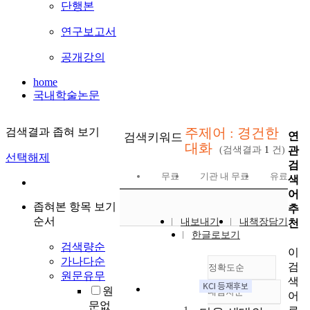
단행본
연구보고서
공개강의
home
국내학술논문
주제어 : 경건한
검색결과 좁혀 보기
연
검색키워드
대화
관
(검색결과
1
건)
선택해제
검
무료
기관 내 무료
유료
색
어
좁혀본 항목 보기
추
순서
내보내기
내책장담기
천
한글로보기
검색량순
이
가나다순
검
정확도순
원문유무
색
원
내림차순
어
정확도
문없