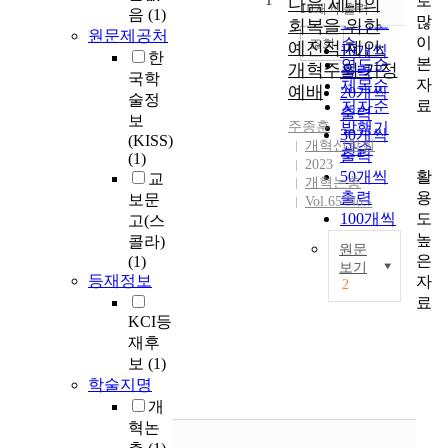
로
1
순
다음 세대의
10개씩 출력
음
(1)
내림차순
많
인기도
회복을 위한
원문제공처
이
순
조회
예전적 제안:
10개씩
한
본
연도순
개혁주의 가정
출력
국학
자
제목순
예배
20개씩
술정
료
저자순
출력
보
주종훈
발행기
30개씩
(KISS)
개혁신학회
관순
출력
(1)
2023
활
50개씩
교
개혁논총
용
출력
보문
Vol.65 No.-
도
100개씩
고(스
높
출력
콜라)
원문
은
(1)
보기
등재정보
자
2
T
료
h
KCI등
i
재후
s
보
(1)
a
학술지명
r
개
t
혁논
i