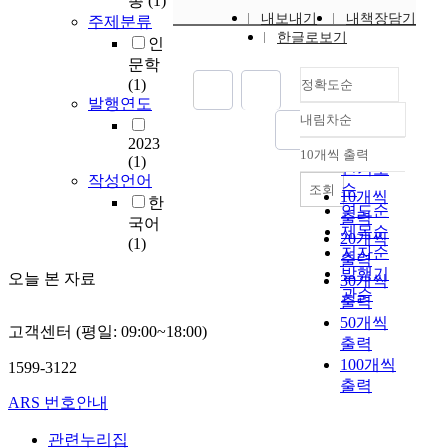
총
(1)
c
내보내기
내책장담기
주제분류
l
한글로보기
인
e
문학
a
(1)
정확도순
t
발행연도
t
내림차순
e
정확도
2023
m
순
10개씩 출력
(1)
내림차순
p
인기도
작성언어
t
순
조회
10개씩
한
s
연도순
출력
국어
t
제목순
20개씩
(1)
o
저자순
출력
o
발행기
오늘 본 자료
30개씩
f
관순
출력
f
50개씩
e
고객센터 (평일: 09:00~18:00)
출력
r
100개씩
a
1599-3122
출력
l
ARS 번호안내
i
t
관련누리집
u