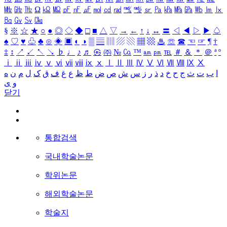
㎒
㎓
㎔
Ω
㏀
㏁
㎊
㎋
㎌
㏖
㏅
㎭
㎮
㎯
㏛
㎩
㎪
㎫
㎬
㏝
㏐
㏓
㏃
㏉
㏜
㏆
§
※
☆
★
○
●
◎
◇
◆
□
■
△
▽
→
←
↑
↓
↔
〓
◁
◀
▷
▶
♤
♠
♡
♥
♧
♣
⊙
◈
▣
◐
◑
▒
▤
▥
▨
▧
▦
▩
♨
☏
☎
☜
☞
¶
†
‡
↕
↗
↙
↖
↘
♭
♩
♪
♬
㉿
㈜
№
㏇
™
㏂
㏘
℡
＃
＆
＊
＠
ª
º
ⅰ
ⅱ
ⅲ
ⅳ
ⅴ
ⅵ
ⅶ
ⅷ
ⅸ
ⅹ
Ⅰ
Ⅱ
Ⅲ
Ⅳ
Ⅴ
Ⅵ
Ⅶ
Ⅷ
Ⅸ
Ⅹ
ا
ب
ت
ث
ج
ح
خ
د
ذ
ر
ز
س
ش
ص
ض
ط
ظ
ع
غ
ف
ق
ک
ل
م
ن
ه
و
ی
닫기
통합검색
국내학술논문
학위논문
해외학술논문
학술지