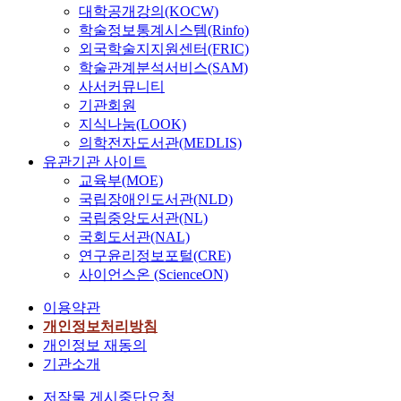
대학공개강의(KOCW)
r
학술정보통계시스템(Rinfo)
g
외국학술지지원센터(FRIC)
i
학술관계분석서비스(SAM)
c
사서커뮤니티
a
기관회원
l
p
지식나눔(LOOK)
r
의학전자도서관(MEDLIS)
o
유관기관 사이트
p
교육부(MOE)
o
국립장애인도서관(NLD)
s
국립중앙도서관(NL)
a
국회도서관(NAL)
l
연구윤리정보포털(CRE)
a
사이언스온 (ScienceON)
s
a
이용약관
n
개인정보처리방침
a
개인정보 재동의
l
기관소개
t
e
저작물 게시중단요청