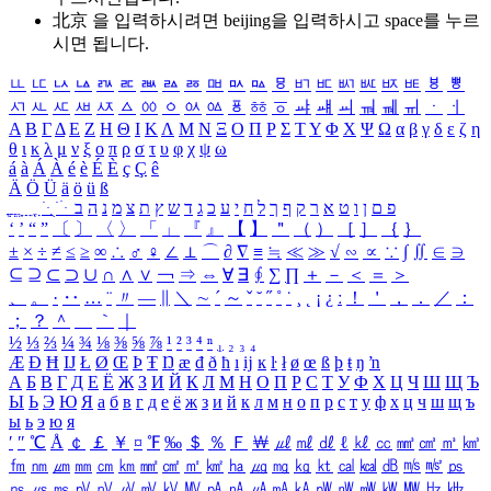
北京 을 입력하시려면
beijing
을 입력하시고 space를 누르
시면 됩니다.
ㅥ
ㅦ
ㅧ
ㅨ
ㅩ
ㅪ
ㅫ
ㅬ
ㅭ
ㅮ
ㅯ
ㅰ
ㅱ
ㅲ
ㅳ
ㅴ
ㅵ
ㅶ
ㅷ
ㅸ
ㅹ
ㅺ
ㅻ
ㅼ
ㅽ
ㅾ
ㅿ
ㆀ
ㆁ
ㆂ
ㆃ
ㆄ
ㆅ
ㆆ
ㆇ
ㆈ
ㆉ
ㆊ
ㆋ
ㆌ
ㆍ
ㆎ
Α
Β
Γ
Δ
Ε
Ζ
Η
Θ
Ι
Κ
Λ
Μ
Ν
Ξ
Ο
Π
Ρ
Σ
Τ
Υ
Φ
Χ
Ψ
Ω
α
β
γ
δ
ε
ζ
η
θ
ι
κ
λ
μ
ν
ξ
ο
π
ρ
σ
τ
υ
φ
χ
ψ
ω
á
à
Á
À
é
è
É
È
ç
Ç
ê
Ä
Ö
Ü
ä
ö
ü
ß
ְ
ֳ
ֲ
ֱ
ָ
ַ
ֵ
ֶ
ִ
ֹ
ּ
ֻ
ׂ
ׁ
ּ
ב
ה
נ
מ
צ
ת
ץ
ש
ד
ג
כ
ע
י
ח
ל
ך
ף
ק
ר
א
ט
ו
ן
ם
פ
‘
’
“
”
〔
〕
〈
〉
「
」
『
』
【
】
＂
（
）
［
］
｛
｝
±
×
÷
≠
≤
≥
∞
∴
♂
♀
∠
⊥
⌒
∂
∇
≡
≒
≪
≫
√
∽
∝
∵
∫
∬
∈
∋
⊆
⊇
⊂
⊃
∪
∩
∧
∨
￢
⇒
⇔
∀
∃
∮
∑
∏
＋
－
＜
＝
＞
、
。
·
‥
…
¨
〃
―
∥
＼
∼
´
～
ˇ
˘
˝
˚
˙
¸
˛
¡
¿
ː
！
＇
，
．
／
：
；
？
＾
＿
｀
｜
½
⅓
⅔
¼
¾
⅛
⅜
⅝
⅞
¹
²
³
⁴
ⁿ
₁
₂
₃
₄
Æ
Ð
Ħ
Ĳ
Ł
Ø
Œ
Þ
Ŧ
Ŋ
æ
đ
ð
ħ
ı
ĳ
ĸ
ŀ
ł
ø
œ
ß
þ
ŧ
ŋ
ŉ
А
Б
В
Г
Д
Е
Ё
Ж
З
И
Й
К
Л
М
Н
О
П
Р
С
Т
У
Ф
Х
Ц
Ч
Ш
Щ
Ъ
Ы
Ь
Э
Ю
Я
а
б
в
г
д
е
ё
ж
з
и
й
к
л
м
н
о
п
р
с
т
у
ф
х
ц
ч
ш
щ
ъ
ы
ь
э
ю
я
′
″
℃
Å
￠
￡
￥
¤
℉
‰
＄
％
Ｆ
￦
㎕
㎖
㎗
ℓ
㎘
㏄
㎣
㎤
㎥
㎦
㎙
㎚
㎛
㎜
㎝
㎞
㎟
㎠
㎡
㎢
㏊
㎍
㎎
㎏
㏏
㎈
㎉
㏈
㎧
㎨
㎰
㎱
㎲
㎳
㎴
㎵
㎶
㎷
㎸
㎹
㎀
㎁
㎂
㎃
㎄
㎺
㎻
㎽
㎾
㎿
㎐
㎑