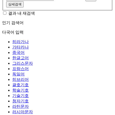
상세검색
결과 내 재검색
인기 검색어
다국어 입력
히라가나
가타카나
중국어
한글고어
그리스문자
프랑스어
독일어
히브리어
괄호기호
학술기호
기술기호
첨자기호
라틴문자
러시아문자