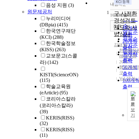
내림차순
음성 지원
(3)
정확도
원문제공처
1
순
구 사전환
10개씩 출력
내림차
누리미디어
인기도
경성검토
(DBpia)
(415)
순
조회
제도와 사
10개씩
한국연구재단
연도순
법심사
출력
(KCI)
(288)
제목순
20개씩
한국학술정보
김태호
저자순
출력
(KISS)
(263)
한국행정
발행기
30개씩
교보문고(스콜
례연구회
관순
출력
라)
(142)
2013
50개씩
행정판례
구
출력
KISTI(ScienceON)
Vol.18 No.
(115)
100개
학술교육원
출력
(eArticle)
(95)
코리아스칼라
원
문
(코리아스칼라)
보
(39)
기
KERIS(RISS)
(32)
KERIS(RISS)
(11)