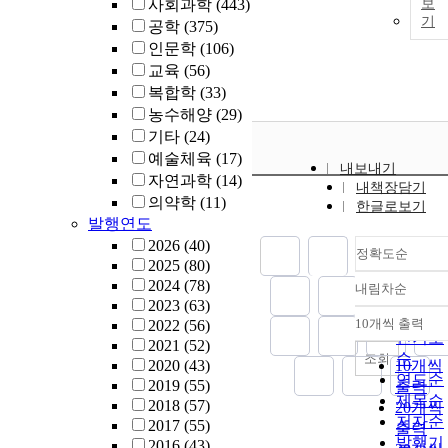
사회과학
(443)
보
the unlisted
기
공학
(375)
companies for
인문학
(106)
which internal
교육
(56)
accounting
복합학
(33)
control system
농수해양
(29)
is applicable. I
기타
(24)
order to
예술체육
(17)
generalize the
내보내기
result, the
자연과학
(14)
내책장담기
sample pool
의약학
(11)
한글로보기
needs to inclu
발행연도
the unlisted
2026
(40)
정확도순
companies in
2025
(80)
the future. 본
2024
(78)
내림차순
정확도
구는 내부회계
2023
(63)
순
관리제도가 재
10개씩 출력
2022
(56)
내림차
인기도
무제표의 신뢰
2021
(52)
성 제고에 기
순
조회
2020
(43)
10개씩
하는지를 알아
연도순
2019
(55)
출력
보았다. 이를 
제목순
2018
(57)
20개씩
증하기 위해 
저자순
2017
(55)
출력
연구는 유가증
발행기
2016
(43)