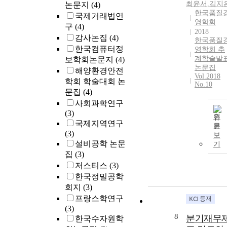
최윤서
,
김지
논문지
(4)
companies for
한국품질
which the sco
국제거래법연
영학회
was limited.
구
(4)
2018
Third, the
감사논집
(4)
한국품질
earnings
한국컴퓨터정
영학회 추
management
계학술발
보학회논문지
(4)
was lower in
논문집
해양환경안전
2006 when the
Vol.2018
학회 학술대회 논
No.10
internal
문집
(4)
accounting
사회과학연구
control system
(3)
was actively
원
국제지역연구
문
introduced tha
(3)
보
in 2005, a
설비공학 논문
기
transitional
집
(3)
period. This
저스티스
(3)
means that the
한국정밀공학
introduction o
회지
(3)
the internal
accounting
프랑스학연구
control system
(3)
8
분기재무
gives an impac
한국수자원학