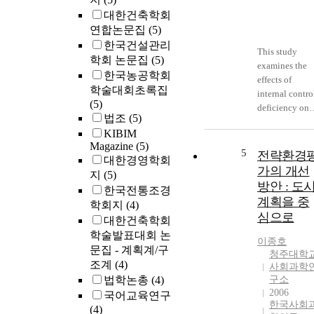
대한건축학회
연합논문집
(5)
한국건설관리
This study
학회 논문집
(5)
examines the
한국농공학회
effects of
학술대회초록집
internal contro
(5)
deficiency on
법조
(5)
earnings
KIBIM
management.
Magazine
(5)
The research
5
전략환경
대한경영학회
samples are
가의 개선
지
(5)
internal contro
방안 : 도
한국전통조경
review reports
계획을 중
학회지
(4)
of the
심으로
대한건축학회
KOSPI(Korea
Composite
학술발표대회 논
이종호
Stock Price
문집 - 계획계/구
청주대학
Index) and
조계
(4)
사회과학
KOSDAQ(Kore
법학논총
(4)
구소
Securities
2006
국어교육연구
Dealers
한국사회
(4)