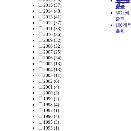
30개씩
권시장 및 코
관순
2015
(37)
출력
닥시장에 상장
2014
(48)
50개씩
되어 있는 기
2013
(41)
출력
을 대상으로 
2012
(37)
100개
융감독원의 전
2011
(33)
출력
자공시시스템
2010
(36)
으로부터 내부
2009
(32)
회계관리제도
2008
(32)
검토보고서를
2007
(25)
입수하여 내부
2006
(34)
회계관리제도
2005
(13)
의 검토결과와
2004
(13)
이익조정간의
2003
(11)
관련성에 관하
2002
(6)
여 알아보았다
2001
(4)
본 연구의 주
2000
(3)
결과는 다음과
1999
(2)
같다. 첫째, 비
1998
(4)
적정 검토의견
1997
(1)
을 받은 기업
1996
(4)
적정 검토의견
1995
(3)
을 받은 기업
1993
(1)