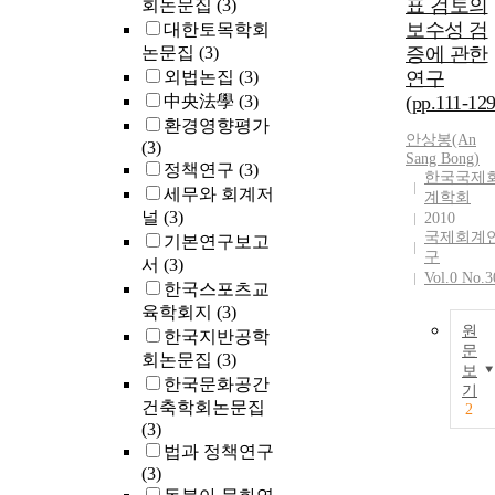
of improving
표 검토의
회논문집
(3)
the reliability 
보수성 검
대한토목학회
the financial
논문집
(3)
증에 관한
statements. The
외법논집
(3)
연구
contribution o
中央法學
(3)
(pp.111-129
this study are a
환경영향평가
follows. First,
안상봉(An
(3)
by analyzing
Sang Bong)
정책연구
(3)
한국국제
the effect of th
세무와 회계저
계학회
internal contro
널
(3)
2010
review opinio
국제회계
기본연구보고
on the earning
구
서
(3)
management, i
Vol.0 No.3
한국스포츠교
is proven that
육학회지
(3)
the internal
원
control review
한국지반공학
문
opinions can b
회논문집
(3)
보
useful
한국문화공간
기
information
건축학회논문집
2
through which
(3)
information
법과 정책연구
users can verif
(3)
the reliability 