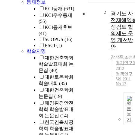
등재정보
KCI등재
(631)
2
경기도 사
KCI우수등재
전재해영
(55)
성검토 협
KCI등재후보
의제도 운
(41)
SCOPUS
(16)
영 개선방
ESCI
(1)
안
학술지명
강상준
,
조성
대한건축학회
경기연구
학술발표대회 논
2012
문집
(40)
정책연구
대한토목학회
Vol.2011
학술대회
(35)
No.12
대한건축학회
논문집
(19)
해양환경안전
원
문
학회 학술발표대
보
회 논문집
(14)
기
한국건축시공
학회 학술발표대
회 논문집
(14)