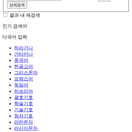
상세검색
결과 내 재검색
인기 검색어
다국어 입력
히라가나
가타카나
중국어
한글고어
그리스문자
프랑스어
독일어
히브리어
괄호기호
학술기호
기술기호
첨자기호
라틴문자
러시아문자