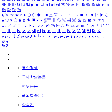
㎒
㎓
㎔
Ω
㏀
㏁
㎊
㎋
㎌
㏖
㏅
㎭
㎮
㎯
㏛
㎩
㎪
㎫
㎬
㏝
㏐
㏓
㏃
㏉
㏜
㏆
§
※
☆
★
○
●
◎
◇
◆
□
■
△
▽
→
←
↑
↓
↔
〓
◁
◀
▷
▶
♤
♠
♡
♥
♧
♣
⊙
◈
▣
◐
◑
▒
▤
▥
▨
▧
▦
▩
♨
☏
☎
☜
☞
¶
†
‡
↕
↗
↙
↖
↘
♭
♩
♪
♬
㉿
㈜
№
㏇
™
㏂
㏘
℡
＃
＆
＊
＠
ª
º
ⅰ
ⅱ
ⅲ
ⅳ
ⅴ
ⅵ
ⅶ
ⅷ
ⅸ
ⅹ
Ⅰ
Ⅱ
Ⅲ
Ⅳ
Ⅴ
Ⅵ
Ⅶ
Ⅷ
Ⅸ
Ⅹ
ا
ب
ت
ث
ج
ح
خ
د
ذ
ر
ز
س
ش
ص
ض
ط
ظ
ع
غ
ف
ق
ک
ل
م
ن
ه
و
ی
닫기
통합검색
국내학술논문
학위논문
해외학술논문
학술지