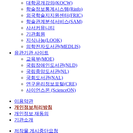
대학공개강의(KOCW)
>검토수행의 
학술정보통계시스템(Rinfo)
위제한>중요
외국학술지지원센터(FRIC)
취약점 발견’
학술관계분석서비스(SAM)
순서임을 알 
사서커뮤니티
있다. 셋째, 내
기관회원
부회계관리제
도를 본격적으
지식나눔(LOOK)
로 도입한 200
의학전자도서관(MEDLIS)
년의 검토결과
유관기관 사이트
가 2005년의 
교육부(MOE)
토결과보다 신
국립장애인도서관(NLD)
뢰성이 높은 
국립중앙도서관(NL)
으로 나타났다
국회도서관(NAL)
본 연구는 다
연구윤리정보포털(CRE)
과 같은 의의
사이언스온 (ScienceON)
갖고 있다. 첫
째, 내부회계
이용약관
리제도의 검토
개인정보처리방침
결과와 이익조
개인정보 재동의
정간의 관련성
기관소개
을 분석함으로
써, 내부회계
저작물 게시중단요청