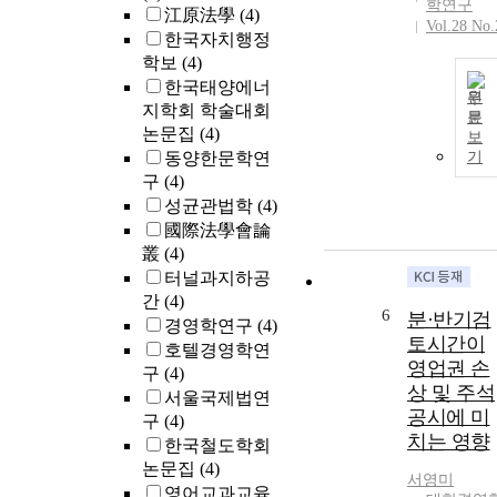
학연구
Automated
江原法學
(4)
Vol.28 No.
Quotation)
한국자치행정
listed
학보
(4)
companies for
한국태양에너
the years of
원
지학회 학술대회
2006 and 2007
문
논문집
(4)
보
Followings are
동양한문학연
기
the key results
구
(4)
of this research
성균관법학
(4)
First, the result
shows that
國際法學會論
earnings
叢
(4)
management is
터널과지하공
greater in the
간
(4)
6
companies tha
분·반기검
경영학연구
(4)
received
토시간이
호텔경영학연
internal contro
영업권 손
구
(4)
review opinio
상 및 주석
서울국제법연
other than
공시에 미
구
(4)
unqualified.
치는 영향
한국철도학회
This means tha
논문집
(4)
the reliability 
서영미
영어교과교육
the financial