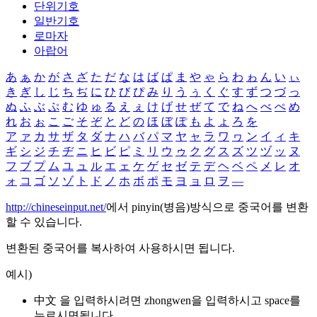
단위기호
일반기호
로마자
아랍어
あ
ぁ
か
が
さ
ざ
た
だ
な
は
ば
ぱ
ま
や
ゃ
ら
わ
ゎ
ん
い
ぃ
き
ぎ
し
じ
ち
ぢ
に
ひ
び
ぴ
み
り
う
ぅ
く
ぐ
す
ず
つ
づ
っ
ぬ
ふ
ぶ
ぷ
む
ゆ
ゅ
る
え
ぇ
け
げ
せ
ぜ
て
で
ね
へ
べ
ぺ
め
れ
お
ぉ
こ
ご
そ
ぞ
と
ど
の
ほ
ぼ
ぽ
も
よ
ょ
ろ
を
ア
ァ
カ
サ
ザ
タ
ダ
ナ
ハ
バ
パ
マ
ヤ
ャ
ラ
ワ
ヮ
ン
イ
ィ
キ
ギ
シ
ジ
チ
ヂ
ニ
ヒ
ビ
ピ
ミ
リ
ウ
ゥ
ク
グ
ス
ズ
ツ
ヅ
ッ
ヌ
フ
ブ
プ
ム
ユ
ュ
ル
エ
ェ
ケ
ゲ
セ
ゼ
テ
デ
ヘ
ベ
ペ
メ
レ
オ
ォ
コ
ゴ
ソ
ゾ
ト
ド
ノ
ホ
ボ
ポ
モ
ヨ
ョ
ロ
ヲ
―
http://chineseinput.net/
에서 pinyin(병음)방식으로 중국어를 변환
할 수 있습니다.
변환된 중국어를 복사하여 사용하시면 됩니다.
예시)
中文 을 입력하시려면
zhongwen
을 입력하시고 space를
누르시면됩니다.