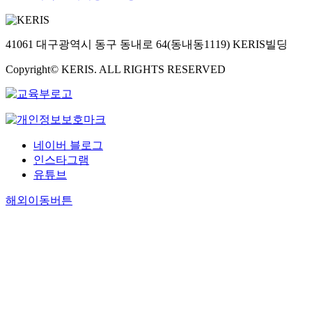
리제도가 회계
정보의 신뢰성
을 높여주고 
41061 대구광역시 동구 동내로 64(동내동1119) KERIS빌딩
음을 확인할 
있었다. 둘째,
Copyright© KERIS. ALL RIGHTS RESERVED
내부회계관리
제도를 도입하
는 첫 해인 200
년도에 비해
2006년도의 
부회계관리제
네이버 블로그
도 검토결과가
인스타그램
재무제표의 신
유튜브
뢰성 향상에 
여하고 있음을
해외이동버튼
확인하였다. 
러한 연구결과
는 내부회계관
리제도 도입이
타당성을 갖는
다는 것을 시
하는 것으로서
내부회계관리