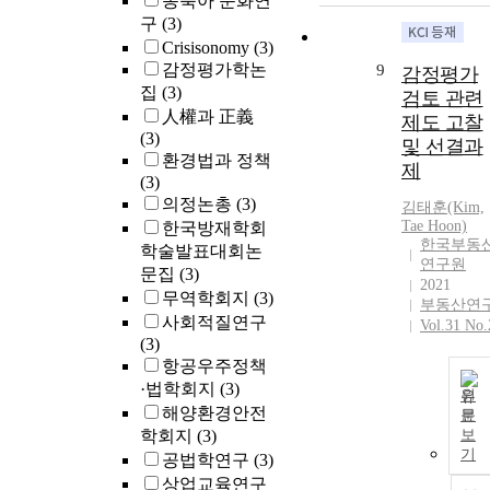
동북아 문화연
the financial
구
(3)
statements
Crisisonomy
(3)
under situatio
감정평가학논
9
감정평가
that most
집
(3)
검토 관련
companies
人權과 正義
제도 고찰
receive
(3)
및 선결과
unqualified
환경법과 정책
audit opinions
제
(3)
Second, by
의정논총
(3)
김태훈(Kim,
comparing the
Tae Hoon)
한국방재학회
earnings
한국부동
학술발표대회논
management i
연구원
문집
(3)
2006 when the
2021
무역학회지
(3)
internal contro
부동산연
사회적질연구
was actively
Vol.31 No.
(3)
introduced an
항공우주정책
2005, the
transitional
·법학회지
(3)
원
period, it
해양환경안전
문
showed that th
학회지
(3)
보
introduction o
기
공법학연구
(3)
the internal
상업교육연구