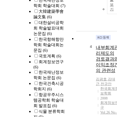
한국재난정보
보
학회 학술대회
(7)
기
大韓建築學會
論文集
(6)
대한설비공학
회 학술발표대회
논문집
(6)
한국항해항만
학회 학술대회논
4
내부회계
문집
(6)
리제도의
국토계획
(6)
검토결과
회계정보연구
이익조정
(6)
의 관련성
한국재난정보
학회 논문집
(6)
김광호
,
김대
한국건축시공
근
,
전규안
학회지
(6)
한국회계
보학회
항공우주시스
2008
템공학회 학술대
회계정보
회 발표집
(6)
구
식물 분류학회
Vol.26 No.
지
(5)