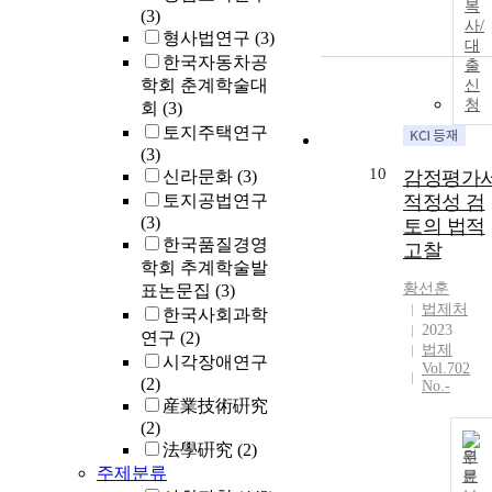
accounting
복
(3)
사/
control system
형사법연구
(3)
대
gave a cause o
한국자동차공
출
improvement o
학회 춘계학술대
신
the reliability 
청
회
(3)
the financial
토지주택연구
statements.
(3)
Followings are
10
신라문화
(3)
감정평가
the limitations
토지공법연구
적정성 검
of this research
(3)
토의 법적
First, this resul
한국품질경영
is limited to
고찰
학회 추계학술발
only 2005 and
황선훈
표논문집
(3)
2006, and if
법제처
한국사회과학
more
2023
information is
연구
(2)
법제
gathered
시각장애연구
Vol.702
afterwards, mo
(2)
No.-
confident
産業技術硏究
results can be
(2)
obtained.
法學硏究
(2)
원
Second, this
주제분류
문
study exclude