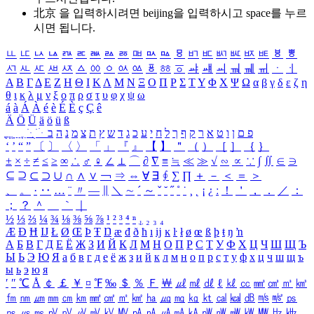
北京 을 입력하시려면
beijing
을 입력하시고 space를 누르
시면 됩니다.
ㅥ
ㅦ
ㅧ
ㅨ
ㅩ
ㅪ
ㅫ
ㅬ
ㅭ
ㅮ
ㅯ
ㅰ
ㅱ
ㅲ
ㅳ
ㅴ
ㅵ
ㅶ
ㅷ
ㅸ
ㅹ
ㅺ
ㅻ
ㅼ
ㅽ
ㅾ
ㅿ
ㆀ
ㆁ
ㆂ
ㆃ
ㆄ
ㆅ
ㆆ
ㆇ
ㆈ
ㆉ
ㆊ
ㆋ
ㆌ
ㆍ
ㆎ
Α
Β
Γ
Δ
Ε
Ζ
Η
Θ
Ι
Κ
Λ
Μ
Ν
Ξ
Ο
Π
Ρ
Σ
Τ
Υ
Φ
Χ
Ψ
Ω
α
β
γ
δ
ε
ζ
η
θ
ι
κ
λ
μ
ν
ξ
ο
π
ρ
σ
τ
υ
φ
χ
ψ
ω
á
à
Á
À
é
è
É
È
ç
Ç
ê
Ä
Ö
Ü
ä
ö
ü
ß
ְ
ֳ
ֲ
ֱ
ָ
ַ
ֵ
ֶ
ִ
ֹ
ּ
ֻ
ׂ
ׁ
ּ
ב
ה
נ
מ
צ
ת
ץ
ש
ד
ג
כ
ע
י
ח
ל
ך
ף
ק
ר
א
ט
ו
ן
ם
פ
‘
’
“
”
〔
〕
〈
〉
「
」
『
』
【
】
＂
（
）
［
］
｛
｝
±
×
÷
≠
≤
≥
∞
∴
♂
♀
∠
⊥
⌒
∂
∇
≡
≒
≪
≫
√
∽
∝
∵
∫
∬
∈
∋
⊆
⊇
⊂
⊃
∪
∩
∧
∨
￢
⇒
⇔
∀
∃
∮
∑
∏
＋
－
＜
＝
＞
、
。
·
‥
…
¨
〃
―
∥
＼
∼
´
～
ˇ
˘
˝
˚
˙
¸
˛
¡
¿
ː
！
＇
，
．
／
：
；
？
＾
＿
｀
｜
½
⅓
⅔
¼
¾
⅛
⅜
⅝
⅞
¹
²
³
⁴
ⁿ
₁
₂
₃
₄
Æ
Ð
Ħ
Ĳ
Ł
Ø
Œ
Þ
Ŧ
Ŋ
æ
đ
ð
ħ
ı
ĳ
ĸ
ŀ
ł
ø
œ
ß
þ
ŧ
ŋ
ŉ
А
Б
В
Г
Д
Е
Ё
Ж
З
И
Й
К
Л
М
Н
О
П
Р
С
Т
У
Ф
Х
Ц
Ч
Ш
Щ
Ъ
Ы
Ь
Э
Ю
Я
а
б
в
г
д
е
ё
ж
з
и
й
к
л
м
н
о
п
р
с
т
у
ф
х
ц
ч
ш
щ
ъ
ы
ь
э
ю
я
′
″
℃
Å
￠
￡
￥
¤
℉
‰
＄
％
Ｆ
￦
㎕
㎖
㎗
ℓ
㎘
㏄
㎣
㎤
㎥
㎦
㎙
㎚
㎛
㎜
㎝
㎞
㎟
㎠
㎡
㎢
㏊
㎍
㎎
㎏
㏏
㎈
㎉
㏈
㎧
㎨
㎰
㎱
㎲
㎳
㎴
㎵
㎶
㎷
㎸
㎹
㎀
㎁
㎂
㎃
㎄
㎺
㎻
㎽
㎾
㎿
㎐
㎑