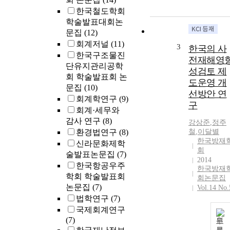
한국철도학회
학술발표대회논
문집
(12)
회계저널
(11)
3
한국의 사
한국구조물진
전재해영
단유지관리공학
성검토 제
회 학술발표회 논
도운영 개
문집
(10)
선방안 연
회계학연구
(9)
구
회계·세무와
감사 연구
(8)
강상준
,
정주
환경법연구
(8)
철
,
이달별
한국방재
신라문화제학
회
술발표논문집
(7)
2014
한국항공우주
한국방재
학회 학술발표회
회논문집
논문집
(7)
Vol.14 No.
법학연구
(7)
국제회계연구
(7)
원
문