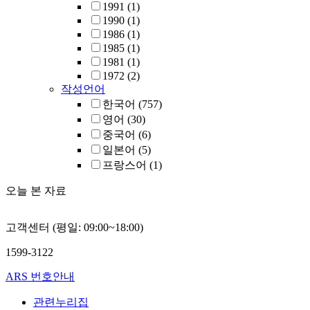
다 이익조정의
1991
(1)
크기가 큰 것
1990
(1)
로 나타났다. 
1986
(1)
는 비적정 검
1985
(1)
의견을 받은 
1981
(1)
업일수록 재무
1972
(2)
제표의 신뢰성
작성언어
이 낮음을 보
한국어
(757)
주는 것이다. 
영어
(30)
째, 비적정 검
중국어
(6)
의견 중에서 
일본어
(5)
요한 취약점이
프랑스어
(1)
발견된 기업이
적정 검토의견
오늘 본 자료
을 받거나 검
수행의 범위제
한이 있는 기
고객센터 (평일: 09:00~18:00)
보다 이익조정
의 크기가 큰 
1599-3122
으로 나타났다
ARS 번호안내
따라서 재무제
표의 신뢰성이
관련누리집
‘적정 검토의