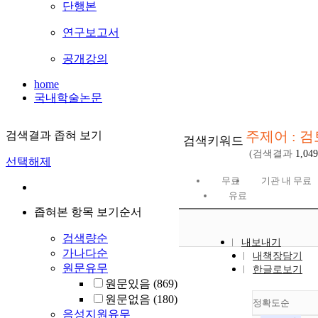
단행본
연구보고서
공개강의
home
국내학술논문
주제어 : 검
검색결과 좁혀 보기
검색키워드
(검색결과
1,049
선택해제
무료
기관 내 무료
유료
좁혀본 항목 보기순서
검색량순
내보내기
가나다순
내책장담기
원문유무
한글로보기
원문있음
(869)
원문없음
(180)
정확도순
음성지원유무