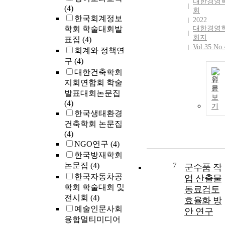
대한경영
(4)
statements is
회
한국회계정보
lower in the
2022
학회 학술대회발
대한경영
companies tha
회지
표집
(4)
received
Vol.35 No.
internal contro
회계와 정책연
review opinio
구
(4)
other than
대한건축학회
unqualified.
원
지회연합회 학술
문
Second, amon
발표대회논문집
보
the companies
(4)
기
that received
한국생태환경
internal contro
건축학회 논문집
review opinio
(4)
other than
NGO연구
(4)
unqualified, th
한국방재학회
companies tha
논문집
(4)
7
군수품 작
have the
한국자동차공
업 산출물
material
학회 학술대회 및
동료검토
weakness have
전시회
(4)
효율화 방
more earnings
예술인문사회
management
안 연구
융합멀티미디어
than the