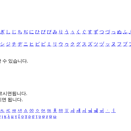
ぎ
し
じ
ち
ぢ
に
ひ
び
ぴ
み
り
う
ぅ
く
ぐ
す
ず
つ
づ
っ
ぬ
ふ
シ
ジ
チ
ヂ
ニ
ヒ
ビ
ピ
ミ
リ
ウ
ゥ
ク
グ
ス
ズ
ツ
ヅ
ッ
ヌ
フ
ブ
할 수 있습니다.
누르시면됩니다.
시면 됩니다.
ㅻ
ㅼ
ㅽ
ㅾ
ㅿ
ㆀ
ㆁ
ㆂ
ㆃ
ㆄ
ㆅ
ㆆ
ㆇ
ㆈ
ㆉ
ㆊ
ㆋ
ㆌ
ㆍ
ㆎ
θ
ι
κ
λ
μ
ν
ξ
ο
π
ρ
σ
τ
υ
φ
χ
ψ
ω