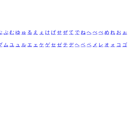
ぶ
ぷ
む
ゆ
ゅ
る
え
ぇ
け
げ
せ
ぜ
て
で
ね
へ
べ
ぺ
め
れ
お
ぉ
プ
ム
ユ
ュ
ル
エ
ェ
ケ
ゲ
セ
ゼ
テ
デ
ヘ
ベ
ペ
メ
レ
オ
ォ
コ
ゴ