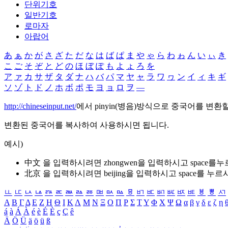
단위기호
일반기호
로마자
아랍어
あ
ぁ
か
が
さ
ざ
た
だ
な
は
ば
ぱ
ま
や
ゃ
ら
わ
ゎ
ん
い
ぃ
き
こ
ご
そ
ぞ
と
ど
の
ほ
ぼ
ぽ
も
よ
ょ
ろ
を
ア
ァ
カ
サ
ザ
タ
ダ
ナ
ハ
バ
パ
マ
ヤ
ャ
ラ
ワ
ヮ
ン
イ
ィ
キ
ギ
ソ
ゾ
ト
ド
ノ
ホ
ボ
ポ
モ
ヨ
ョ
ロ
ヲ
―
http://chineseinput.net/
에서 pinyin(병음)방식으로 중국어를 변환
변환된 중국어를 복사하여 사용하시면 됩니다.
예시)
中文 을 입력하시려면
zhongwen
을 입력하시고 space를
北京 을 입력하시려면
beijing
을 입력하시고 space를 누르
ㅥ
ㅦ
ㅧ
ㅨ
ㅩ
ㅪ
ㅫ
ㅬ
ㅭ
ㅮ
ㅯ
ㅰ
ㅱ
ㅲ
ㅳ
ㅴ
ㅵ
ㅶ
ㅷ
ㅸ
ㅹ
ㅺ
Α
Β
Γ
Δ
Ε
Ζ
Η
Θ
Ι
Κ
Λ
Μ
Ν
Ξ
Ο
Π
Ρ
Σ
Τ
Υ
Φ
Χ
Ψ
Ω
α
β
γ
δ
ε
ζ
η
á
à
Á
À
é
è
É
È
ç
Ç
ê
Ä
Ö
Ü
ä
ö
ü
ß