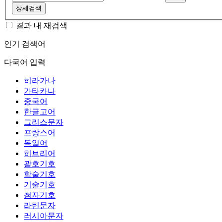
상세검색
결과 내 재검색
인기 검색어
다국어 입력
히라가나
가타카나
중국어
한글고어
그리스문자
프랑스어
독일어
히브리어
괄호기호
학술기호
기술기호
첨자기호
라틴문자
러시아문자