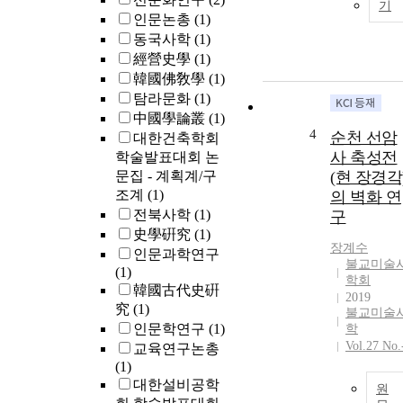
기
국가 재정은 
인문논총
(1)
론 지방 재정
동국사학
(1)
한 축을 담당
經營史學
(1)
였다. 이러한 
韓國佛敎學
(1)
질적 기여와 
탐라문화
(1)
불어 신앙적 
안으로서 기능
中國學論叢
(1)
4
하기도 하였다
순천 선암
대한건축학회
즉 인간 삶의 
사 축성전
학술발표대회 논
저를 이루고 
문집 - 계획계/구
(현 장경각
는 生老病死에
조계
(1)
의 벽화 연
대한 祈福과 
전북사학
(1)
구
福에 대한 욕
史學硏究
(1)
를 유교가 대
장계수
인문과학연구
할 수 없었기 
불교미술
(1)
문이다. 이러한
학회
韓國古代史硏
왕실원당에 봉
2019
究
(1)
불교미술
안된 원당주 
인문학연구
(1)
학
대의 왕을 기
Vol.27 No.
교육연구논총
으로 위로는 
(1)
王先后와 王 
대한설비공학
신 및 妃嬪, 그
원