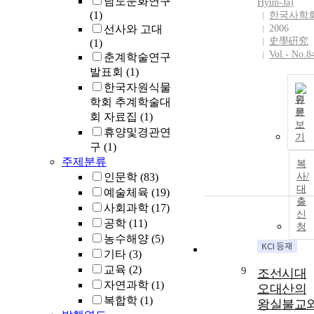
남도문화연구
Hyun-Ja)
(1)
한국사학
선사와 고대
2006
史學硏究
(1)
Vol.- No.8
춘계학술연구
발표회
(1)
한국자원식물
원
학회 추계학술대
문
회 자료집
(1)
보
휴양및경관연
기
구
(1)
주제분류
복
인문학
(83)
사/
대
예술체육
(19)
출
사회과학
(17)
신
공학
(11)
청
농수해양
(5)
기타
(3)
교육
(2)
9
조선시대
자연과학
(1)
오대산의
복합학
(1)
왕실불교