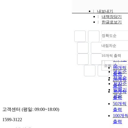
내보내기
내책장담기
한글로보기
정확도순
내림차순
정확도
순
10개씩 출력
내림차
인기도
순
조회
10개씩
연도순
출력
제목순
20개씩
저자순
출력
발행기
30개씩
관순
출력
50개씩
고객센터 (평일: 09:00~18:00)
출력
100개
1599-3122
출력