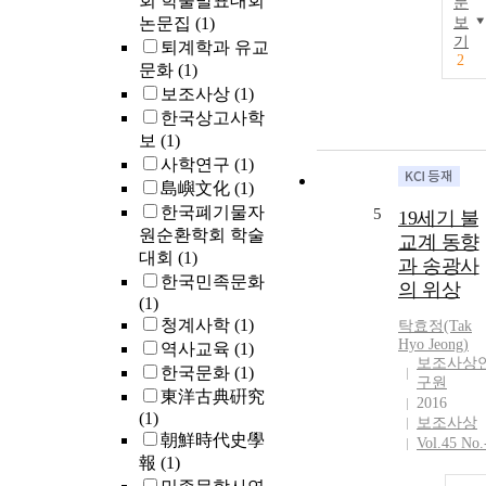
회 학술발표대회
리고 자신의 
문
논문집
(1)
보
식인 王子와 
기
女, 그리고 형
퇴계학과 유교
2
자매 등과 같
문화
(1)
王室의 至親이
보조사상
(1)
다. 조선후기 
한국상고사학
당이 설립되면
보
(1)
서 가장 많이 
사학연구
(1)
안된 사람은 
島嶼文化
(1)
왕선후이다. 
한국폐기물자
5
19세기 불
왕선후가 봉안
원순환학회 학술
교계 동향
된 원당이 많
대회
(1)
는 것은 유교
과 송광사
한국민족문화
인 孝行이 불
의 위상
(1)
를 통해서 충
청계사학
(1)
탁효정(Tak
히 실천되고 
Hyo Jeong)
역사교육
(1)
다는 반증이다
보조사상
원당이 설립되
한국문화
(1)
구원
는 과정에는 
東洋古典硏究
2016
실에서 사사로
(1)
보조사상
이 內需司를 
朝鮮時代史學
Vol.45 No.
해서 설립하는
報
(1)
私的인 경우와