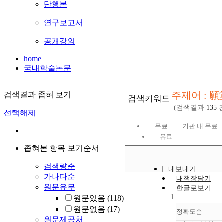
단행본
연구보고서
공개강의
home
국내학술논문
주제어 : 願
검색결과 좁혀 보기
검색키워드
(검색결과
135
선택해제
무료
기관 내 무료
유료
좁혀본 항목 보기순서
검색량순
내보내기
가나다순
내책장담기
원문유무
한글로보기
1
원문있음
(118)
원문없음
(17)
정확도순
원문제공처