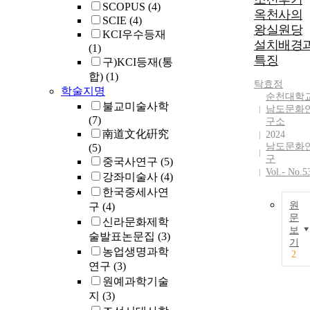
이래로 고려시
SCOPUS
(4)
옥천사의
대에 이르기까
SCIE
(4)
왕실원당
지는 자유로운
KCI우수등재
설치배경
신앙의 한 형
(1)
특징
로 광범위한 
구)KCI등재(통
층에 의해 설
합)
(1)
탁효정
되었다. 그러
학술지명
순천대학
유교가 지배하
불교미술사학
남도문화
는 조선시대에
(7)
구소
는 거의 王室
南道文化硏究
2024
제한되었다. 조
남도문화
(5)
선왕조의 佛敎
구
중국사연구
(5)
가 崇儒抑佛의
Vol.- No.5
강좌미술사
(4)
지배 이념 아
한국중세사연
서도 유지되고
원
구
(4)
존속될 수 있
문
신라문화제학
던 것은 왕실
보
술발표논문집
(3)
서 적극적으로
기
농업생명과학
원당을 설립한
2
연구
(3)
결과라 할 수 
원예과학기술
다. 朝鮮後期
性理學的 지배
지
(3)
질서가 정착되