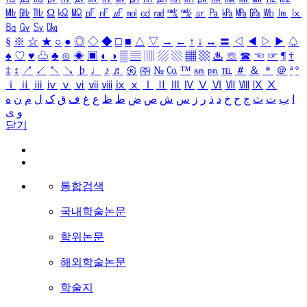
㎒
㎓
㎔
Ω
㏀
㏁
㎊
㎋
㎌
㏖
㏅
㎭
㎮
㎯
㏛
㎩
㎪
㎫
㎬
㏝
㏐
㏓
㏃
㏉
㏜
㏆
§
※
☆
★
○
●
◎
◇
◆
□
■
△
▽
→
←
↑
↓
↔
〓
◁
◀
▷
▶
♤
♠
♡
♥
♧
♣
⊙
◈
▣
◐
◑
▒
▤
▥
▨
▧
▦
▩
♨
☏
☎
☜
☞
¶
†
‡
↕
↗
↙
↖
↘
♭
♩
♪
♬
㉿
㈜
№
㏇
™
㏂
㏘
℡
＃
＆
＊
＠
ª
º
ⅰ
ⅱ
ⅲ
ⅳ
ⅴ
ⅵ
ⅶ
ⅷ
ⅸ
ⅹ
Ⅰ
Ⅱ
Ⅲ
Ⅳ
Ⅴ
Ⅵ
Ⅶ
Ⅷ
Ⅸ
Ⅹ
ا
ب
ت
ث
ج
ح
خ
د
ذ
ر
ز
س
ش
ص
ض
ط
ظ
ع
غ
ف
ق
ک
ل
م
ن
ه
و
ی
닫기
통합검색
국내학술논문
학위논문
해외학술논문
학술지