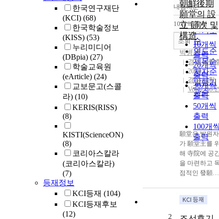
朝鮮後期
내림차순
한국연구재단
정확도
願堂의 設
(KCI)
(68)
순
10개씩 출력
立 節次 및
내림차
한국학술정보
인기도
構造
(KISS)
(53)
순
조회
10개씩
누리미디어
연도순
박병선
출력
(DBpia)
(27)
제목순
경주사학
20개씩
학술교육원
2009
저자순
출력
(eArticle)
(24)
경주사학
발행기
30개씩
교보문고(스콜
Vol.0 No.2
관순
출력
라)
(10)
50개씩
KERIS(RISS)
(8)
출력
100개
願堂은 발원자
KISTI(ScienceON)
출력
(8)
가 願堂主를 
코리아스칼라
해 寺院에 공
(코리아스칼라)
을 마련하고 
(7)
점적인 發願을
등재정보
하는 것을 의
한다. 이러한 
KCI등재
(104)
당은 불교가 
KCI등재후보
래된 삼국시대
(12)
2
조선후기