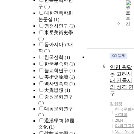
민족문학사연
예조의 관문을
구
(1)
원
통해서 설립하
대한건축학회
문
는 公的인 경
보
논문집
(1)
가 있다. 두 경
기
명청사연구
(1)
우 모두 봉안
東岳美術史學
대상과 원당이
(1)
설립될 사원이
동아시아고대
결정되면 왕의
학
(1)
敎旨나 해당 
한국선학
(1)
아의 關文이 
한국무속학
(1)
려지고, 해당 
6
인천 원당
현에서 完文이
불교학연구
(1)
동 고려시
나 節目을 내
美術史論壇
(1)
대 건물지
으로서 절차는
역사민속학
(1)
의 성격 연
끝이 난다. 원
大覺思想
(1)
구
의 내부 구조
중원문화연구
독립된 殿閣이
(1)
김현정
있는 경우와 
대동문화연구
한국문화
전에 竝設된 
(1)
산협회
우가 있다. 전
退溪學과 韓國
2024
의 내부는 佛像
야외고고
文化
(1)
佛畵, 佛具, 祭
Vol.- No.5
佛敎考古學
(1)