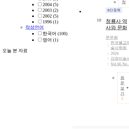
청
2004
(5)
2003
(2)
2002
(5)
10
청룡사 역
1996
(1)
작성언어
사와 문화
한국어
(100)
문무왕
영어
(1)
한국불교
술사학회
오늘 본 자료
2026
강좌미술
Vol.66 No.
원
문
보
기
2