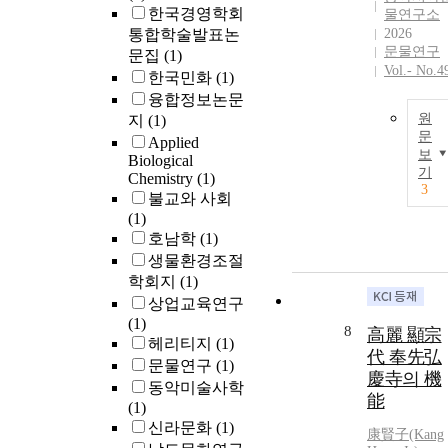
한국경영학회
물연구소
통합학술발표논
2026
문물연구
문집
(1)
Vol.- No.4
한국민화
(1)
융합정보논문
원
지
(1)
문
Applied
보
Biological
기
Chemistry
(1)
3
불교와 사회
(1)
호남학
(1)
생물환경조절
학회지
(1)
상업교육연구
(1)
8
高麗 顯宗
헤리티지
(1)
代 奉先弘
문물연구
(1)
慶寺의 機
동악미술사학
能
(1)
신라문화
(1)
康賢子(Kang