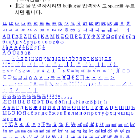
北京 을 입력하시려면
beijing
을 입력하시고 space를 누르
시면 됩니다.
ㅥ
ㅦ
ㅧ
ㅨ
ㅩ
ㅪ
ㅫ
ㅬ
ㅭ
ㅮ
ㅯ
ㅰ
ㅱ
ㅲ
ㅳ
ㅴ
ㅵ
ㅶ
ㅷ
ㅸ
ㅹ
ㅺ
ㅻ
ㅼ
ㅽ
ㅾ
ㅿ
ㆀ
ㆁ
ㆂ
ㆃ
ㆄ
ㆅ
ㆆ
ㆇ
ㆈ
ㆉ
ㆊ
ㆋ
ㆌ
ㆍ
ㆎ
Α
Β
Γ
Δ
Ε
Ζ
Η
Θ
Ι
Κ
Λ
Μ
Ν
Ξ
Ο
Π
Ρ
Σ
Τ
Υ
Φ
Χ
Ψ
Ω
α
β
γ
δ
ε
ζ
η
θ
ι
κ
λ
μ
ν
ξ
ο
π
ρ
σ
τ
υ
φ
χ
ψ
ω
á
à
Á
À
é
è
É
È
ç
Ç
ê
Ä
Ö
Ü
ä
ö
ü
ß
ְ
ֳ
ֲ
ֱ
ָ
ַ
ֵ
ֶ
ִ
ֹ
ּ
ֻ
ׂ
ׁ
ּ
ב
ה
נ
מ
צ
ת
ץ
ש
ד
ג
כ
ע
י
ח
ל
ך
ף
ק
ר
א
ט
ו
ן
ם
פ
‘
’
“
”
〔
〕
〈
〉
「
」
『
』
【
】
＂
（
）
［
］
｛
｝
±
×
÷
≠
≤
≥
∞
∴
♂
♀
∠
⊥
⌒
∂
∇
≡
≒
≪
≫
√
∽
∝
∵
∫
∬
∈
∋
⊆
⊇
⊂
⊃
∪
∩
∧
∨
￢
⇒
⇔
∀
∃
∮
∑
∏
＋
－
＜
＝
＞
、
。
·
‥
…
¨
〃
―
∥
＼
∼
´
～
ˇ
˘
˝
˚
˙
¸
˛
¡
¿
ː
！
＇
，
．
／
：
；
？
＾
＿
｀
｜
½
⅓
⅔
¼
¾
⅛
⅜
⅝
⅞
¹
²
³
⁴
ⁿ
₁
₂
₃
₄
Æ
Ð
Ħ
Ĳ
Ł
Ø
Œ
Þ
Ŧ
Ŋ
æ
đ
ð
ħ
ı
ĳ
ĸ
ŀ
ł
ø
œ
ß
þ
ŧ
ŋ
ŉ
А
Б
В
Г
Д
Е
Ё
Ж
З
И
Й
К
Л
М
Н
О
П
Р
С
Т
У
Ф
Х
Ц
Ч
Ш
Щ
Ъ
Ы
Ь
Э
Ю
Я
а
б
в
г
д
е
ё
ж
з
и
й
к
л
м
н
о
п
р
с
т
у
ф
х
ц
ч
ш
щ
ъ
ы
ь
э
ю
я
′
″
℃
Å
￠
￡
￥
¤
℉
‰
＄
％
Ｆ
￦
㎕
㎖
㎗
ℓ
㎘
㏄
㎣
㎤
㎥
㎦
㎙
㎚
㎛
㎜
㎝
㎞
㎟
㎠
㎡
㎢
㏊
㎍
㎎
㎏
㏏
㎈
㎉
㏈
㎧
㎨
㎰
㎱
㎲
㎳
㎴
㎵
㎶
㎷
㎸
㎹
㎀
㎁
㎂
㎃
㎄
㎺
㎻
㎽
㎾
㎿
㎐
㎑