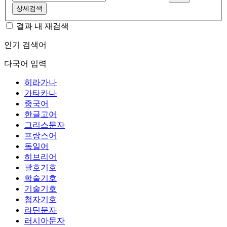
상세검색
결과 내 재검색
인기 검색어
다국어 입력
히라가나
가타카나
중국어
한글고어
그리스문자
프랑스어
독일어
히브리어
괄호기호
학술기호
기술기호
첨자기호
라틴문자
러시아문자