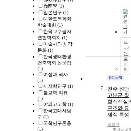
器 등과 원당
嶺南學
(1)
의 位牌, 御眞,
일본연구
(1)
御筆 등을 봉
원
대한토목학회
하고 있다. 그
문
학술대회
(1)
고 불전에 모
보
진 主佛은 阿
한국교수불자
기
陀如來佛로 觀
연합학회지
(1)
音菩薩과 大勢
복
미술사와 시각
至菩薩 및 地
사/
문화
(1)
대
菩薩을 협시로
한국생태환경
출
하고 있다.
건축학회 논문집
신
(1)
청
여성과 역사
(1)
서지학연구
(1)
7
진주 원당
불교학 리뷰
고분군 횡
(1)
혈식석실
야외고고학
(1)
구조와 묘
한국고대사탐
제적 특성
구
(1)
국학연구론총
최경규
(1)
동아시아