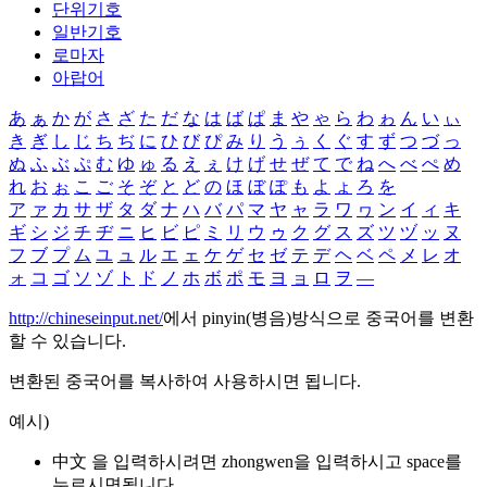
단위기호
일반기호
로마자
아랍어
あ
ぁ
か
が
さ
ざ
た
だ
な
は
ば
ぱ
ま
や
ゃ
ら
わ
ゎ
ん
い
ぃ
き
ぎ
し
じ
ち
ぢ
に
ひ
び
ぴ
み
り
う
ぅ
く
ぐ
す
ず
つ
づ
っ
ぬ
ふ
ぶ
ぷ
む
ゆ
ゅ
る
え
ぇ
け
げ
せ
ぜ
て
で
ね
へ
べ
ぺ
め
れ
お
ぉ
こ
ご
そ
ぞ
と
ど
の
ほ
ぼ
ぽ
も
よ
ょ
ろ
を
ア
ァ
カ
サ
ザ
タ
ダ
ナ
ハ
バ
パ
マ
ヤ
ャ
ラ
ワ
ヮ
ン
イ
ィ
キ
ギ
シ
ジ
チ
ヂ
ニ
ヒ
ビ
ピ
ミ
リ
ウ
ゥ
ク
グ
ス
ズ
ツ
ヅ
ッ
ヌ
フ
ブ
プ
ム
ユ
ュ
ル
エ
ェ
ケ
ゲ
セ
ゼ
テ
デ
ヘ
ベ
ペ
メ
レ
オ
ォ
コ
ゴ
ソ
ゾ
ト
ド
ノ
ホ
ボ
ポ
モ
ヨ
ョ
ロ
ヲ
―
http://chineseinput.net/
에서 pinyin(병음)방식으로 중국어를 변환
할 수 있습니다.
변환된 중국어를 복사하여 사용하시면 됩니다.
예시)
中文 을 입력하시려면
zhongwen
을 입력하시고 space를
누르시면됩니다.