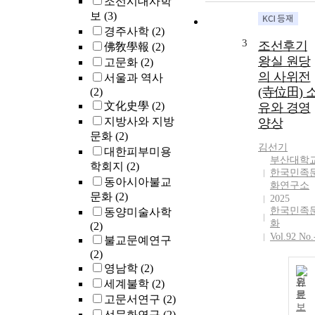
조선시대사학
면서 불교에 
보
(3)
한 억압은 더
경주사학
(2)
가중되었다. 
3
조선후기
佛敎學報
(2)
러한 억불정책
왕실 원당
고문화
(2)
과 여러 악조
의 사위전
서울과 역사
속에서도 조선
(寺位田) 
(2)
후기 불교가 
文化史學
(2)
유와 경영
존될 수 있는 
지방사와 지방
양상
러 조건도 있다
문화
(2)
먼저 兩亂을 
김선기
대한피부미용
해서 불교계가
부산대학
학회지
(2)
보여준 忠君愛
한국민족
동아시아불교
國的 활약은 
화연구소
배층의 억불정
문화
(2)
2025
책에 다소나마
한국민족
동양미술사학
변화를 초래하
화
(2)
Vol.92 No.
였다. 국가적 
불교문예연구
기에서 義僧軍
(2)
이 보여준 살
영남학
(2)
의 희생은 사
원
세계불학
(2)
적 안정과 더
문
고문서연구
(2)
보
어 僧役化되어
선문화연구
(2)