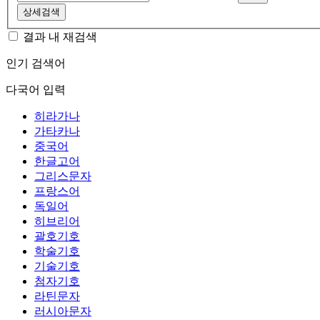
상세검색
결과 내 재검색
인기 검색어
다국어 입력
히라가나
가타카나
중국어
한글고어
그리스문자
프랑스어
독일어
히브리어
괄호기호
학술기호
기술기호
첨자기호
라틴문자
러시아문자