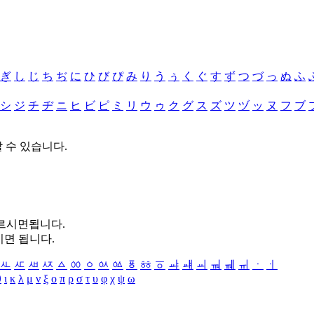
ぎ
し
じ
ち
ぢ
に
ひ
び
ぴ
み
り
う
ぅ
く
ぐ
す
ず
つ
づ
っ
ぬ
ふ
シ
ジ
チ
ヂ
ニ
ヒ
ビ
ピ
ミ
リ
ウ
ゥ
ク
グ
ス
ズ
ツ
ヅ
ッ
ヌ
フ
ブ
할 수 있습니다.
누르시면됩니다.
시면 됩니다.
ㅻ
ㅼ
ㅽ
ㅾ
ㅿ
ㆀ
ㆁ
ㆂ
ㆃ
ㆄ
ㆅ
ㆆ
ㆇ
ㆈ
ㆉ
ㆊ
ㆋ
ㆌ
ㆍ
ㆎ
θ
ι
κ
λ
μ
ν
ξ
ο
π
ρ
σ
τ
υ
φ
χ
ψ
ω