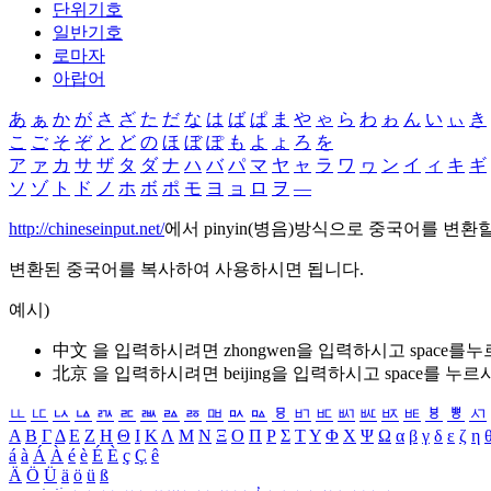
단위기호
일반기호
로마자
아랍어
あ
ぁ
か
が
さ
ざ
た
だ
な
は
ば
ぱ
ま
や
ゃ
ら
わ
ゎ
ん
い
ぃ
き
こ
ご
そ
ぞ
と
ど
の
ほ
ぼ
ぽ
も
よ
ょ
ろ
を
ア
ァ
カ
サ
ザ
タ
ダ
ナ
ハ
バ
パ
マ
ヤ
ャ
ラ
ワ
ヮ
ン
イ
ィ
キ
ギ
ソ
ゾ
ト
ド
ノ
ホ
ボ
ポ
モ
ヨ
ョ
ロ
ヲ
―
http://chineseinput.net/
에서 pinyin(병음)방식으로 중국어를 변환
변환된 중국어를 복사하여 사용하시면 됩니다.
예시)
中文 을 입력하시려면
zhongwen
을 입력하시고 space를
北京 을 입력하시려면
beijing
을 입력하시고 space를 누르
ㅥ
ㅦ
ㅧ
ㅨ
ㅩ
ㅪ
ㅫ
ㅬ
ㅭ
ㅮ
ㅯ
ㅰ
ㅱ
ㅲ
ㅳ
ㅴ
ㅵ
ㅶ
ㅷ
ㅸ
ㅹ
ㅺ
Α
Β
Γ
Δ
Ε
Ζ
Η
Θ
Ι
Κ
Λ
Μ
Ν
Ξ
Ο
Π
Ρ
Σ
Τ
Υ
Φ
Χ
Ψ
Ω
α
β
γ
δ
ε
ζ
η
á
à
Á
À
é
è
É
È
ç
Ç
ê
Ä
Ö
Ü
ä
ö
ü
ß