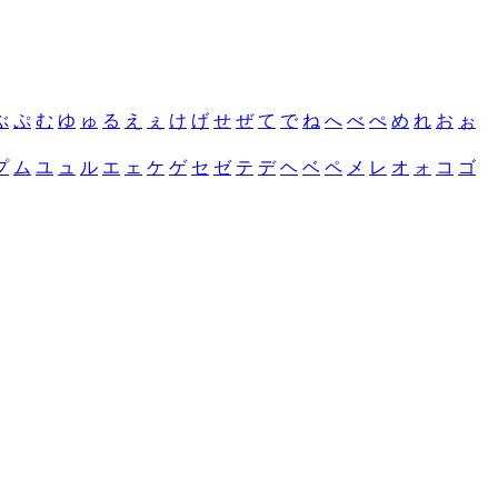
ぶ
ぷ
む
ゆ
ゅ
る
え
ぇ
け
げ
せ
ぜ
て
で
ね
へ
べ
ぺ
め
れ
お
ぉ
プ
ム
ユ
ュ
ル
エ
ェ
ケ
ゲ
セ
ゼ
テ
デ
ヘ
ベ
ペ
メ
レ
オ
ォ
コ
ゴ