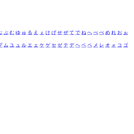
ぶ
ぷ
む
ゆ
ゅ
る
え
ぇ
け
げ
せ
ぜ
て
で
ね
へ
べ
ぺ
め
れ
お
ぉ
プ
ム
ユ
ュ
ル
エ
ェ
ケ
ゲ
セ
ゼ
テ
デ
ヘ
ベ
ペ
メ
レ
オ
ォ
コ
ゴ