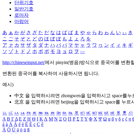
단위기호
일반기호
로마자
아랍어
あ
ぁ
か
が
さ
ざ
た
だ
な
は
ば
ぱ
ま
や
ゃ
ら
わ
ゎ
ん
い
ぃ
き
こ
ご
そ
ぞ
と
ど
の
ほ
ぼ
ぽ
も
よ
ょ
ろ
を
ア
ァ
カ
サ
ザ
タ
ダ
ナ
ハ
バ
パ
マ
ヤ
ャ
ラ
ワ
ヮ
ン
イ
ィ
キ
ギ
ソ
ゾ
ト
ド
ノ
ホ
ボ
ポ
モ
ヨ
ョ
ロ
ヲ
―
http://chineseinput.net/
에서 pinyin(병음)방식으로 중국어를 변환
변환된 중국어를 복사하여 사용하시면 됩니다.
예시)
中文 을 입력하시려면
zhongwen
을 입력하시고 space를
北京 을 입력하시려면
beijing
을 입력하시고 space를 누르
ㅥ
ㅦ
ㅧ
ㅨ
ㅩ
ㅪ
ㅫ
ㅬ
ㅭ
ㅮ
ㅯ
ㅰ
ㅱ
ㅲ
ㅳ
ㅴ
ㅵ
ㅶ
ㅷ
ㅸ
ㅹ
ㅺ
Α
Β
Γ
Δ
Ε
Ζ
Η
Θ
Ι
Κ
Λ
Μ
Ν
Ξ
Ο
Π
Ρ
Σ
Τ
Υ
Φ
Χ
Ψ
Ω
α
β
γ
δ
ε
ζ
η
á
à
Á
À
é
è
É
È
ç
Ç
ê
Ä
Ö
Ü
ä
ö
ü
ß