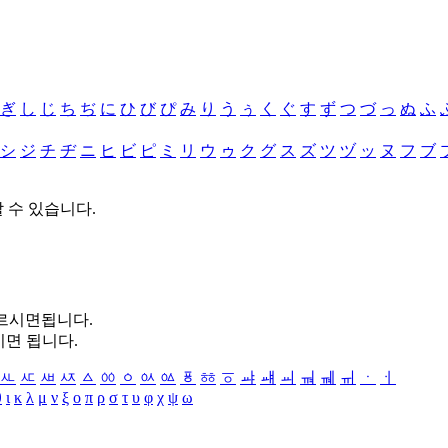
ぎ
し
じ
ち
ぢ
に
ひ
び
ぴ
み
り
う
ぅ
く
ぐ
す
ず
つ
づ
っ
ぬ
ふ
シ
ジ
チ
ヂ
ニ
ヒ
ビ
ピ
ミ
リ
ウ
ゥ
ク
グ
ス
ズ
ツ
ヅ
ッ
ヌ
フ
ブ
할 수 있습니다.
누르시면됩니다.
시면 됩니다.
ㅻ
ㅼ
ㅽ
ㅾ
ㅿ
ㆀ
ㆁ
ㆂ
ㆃ
ㆄ
ㆅ
ㆆ
ㆇ
ㆈ
ㆉ
ㆊ
ㆋ
ㆌ
ㆍ
ㆎ
θ
ι
κ
λ
μ
ν
ξ
ο
π
ρ
σ
τ
υ
φ
χ
ψ
ω