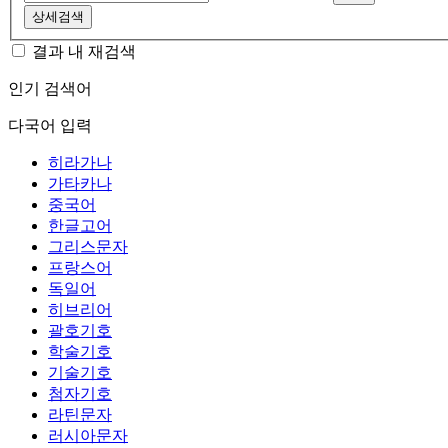
상세검색
결과 내 재검색
인기 검색어
다국어 입력
히라가나
가타카나
중국어
한글고어
그리스문자
프랑스어
독일어
히브리어
괄호기호
학술기호
기술기호
첨자기호
라틴문자
러시아문자