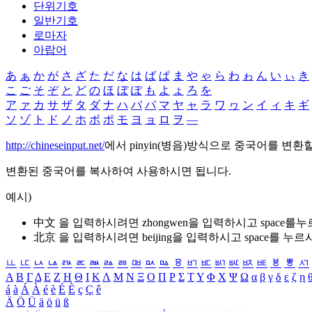
단위기호
일반기호
로마자
아랍어
あ
ぁ
か
が
さ
ざ
た
だ
な
は
ば
ぱ
ま
や
ゃ
ら
わ
ゎ
ん
い
ぃ
き
こ
ご
そ
ぞ
と
ど
の
ほ
ぼ
ぽ
も
よ
ょ
ろ
を
ア
ァ
カ
サ
ザ
タ
ダ
ナ
ハ
バ
パ
マ
ヤ
ャ
ラ
ワ
ヮ
ン
イ
ィ
キ
ギ
ソ
ゾ
ト
ド
ノ
ホ
ボ
ポ
モ
ヨ
ョ
ロ
ヲ
―
http://chineseinput.net/
에서 pinyin(병음)방식으로 중국어를 변환
변환된 중국어를 복사하여 사용하시면 됩니다.
예시)
中文 을 입력하시려면
zhongwen
을 입력하시고 space를
北京 을 입력하시려면
beijing
을 입력하시고 space를 누르
ㅥ
ㅦ
ㅧ
ㅨ
ㅩ
ㅪ
ㅫ
ㅬ
ㅭ
ㅮ
ㅯ
ㅰ
ㅱ
ㅲ
ㅳ
ㅴ
ㅵ
ㅶ
ㅷ
ㅸ
ㅹ
ㅺ
Α
Β
Γ
Δ
Ε
Ζ
Η
Θ
Ι
Κ
Λ
Μ
Ν
Ξ
Ο
Π
Ρ
Σ
Τ
Υ
Φ
Χ
Ψ
Ω
α
β
γ
δ
ε
ζ
η
á
à
Á
À
é
è
É
È
ç
Ç
ê
Ä
Ö
Ü
ä
ö
ü
ß