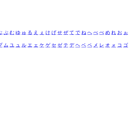
ぶ
ぷ
む
ゆ
ゅ
る
え
ぇ
け
げ
せ
ぜ
て
で
ね
へ
べ
ぺ
め
れ
お
ぉ
プ
ム
ユ
ュ
ル
エ
ェ
ケ
ゲ
セ
ゼ
テ
デ
ヘ
ベ
ペ
メ
レ
オ
ォ
コ
ゴ