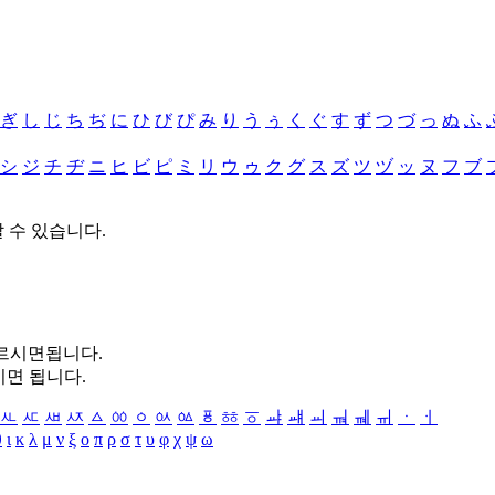
ぎ
し
じ
ち
ぢ
に
ひ
び
ぴ
み
り
う
ぅ
く
ぐ
す
ず
つ
づ
っ
ぬ
ふ
シ
ジ
チ
ヂ
ニ
ヒ
ビ
ピ
ミ
リ
ウ
ゥ
ク
グ
ス
ズ
ツ
ヅ
ッ
ヌ
フ
ブ
할 수 있습니다.
누르시면됩니다.
시면 됩니다.
ㅻ
ㅼ
ㅽ
ㅾ
ㅿ
ㆀ
ㆁ
ㆂ
ㆃ
ㆄ
ㆅ
ㆆ
ㆇ
ㆈ
ㆉ
ㆊ
ㆋ
ㆌ
ㆍ
ㆎ
θ
ι
κ
λ
μ
ν
ξ
ο
π
ρ
σ
τ
υ
φ
χ
ψ
ω