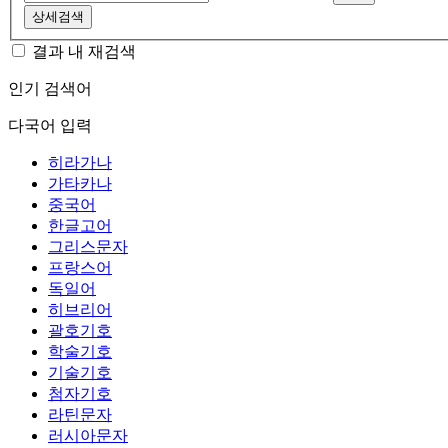
상세검색
결과 내 재검색
인기 검색어
다국어 입력
히라가나
가타카나
중국어
한글고어
그리스문자
프랑스어
독일어
히브리어
괄호기호
학술기호
기술기호
첨자기호
라틴문자
러시아문자