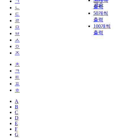
30개씩
ㄱ
관순
출력
ㄴ
50개씩
ㄷ
출력
ㄹ
100개씩
ㅁ
출력
ㅂ
ㅅ
ㅇ
ㅈ
ㅊ
ㅋ
ㅌ
ㅍ
ㅎ
A
B
C
D
E
F
G