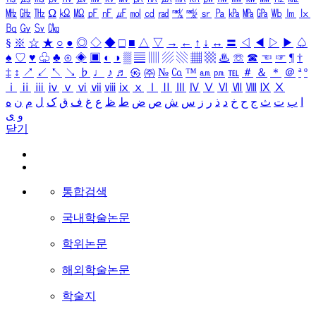
㎒
㎓
㎔
Ω
㏀
㏁
㎊
㎋
㎌
㏖
㏅
㎭
㎮
㎯
㏛
㎩
㎪
㎫
㎬
㏝
㏐
㏓
㏃
㏉
㏜
㏆
§
※
☆
★
○
●
◎
◇
◆
□
■
△
▽
→
←
↑
↓
↔
〓
◁
◀
▷
▶
♤
♠
♡
♥
♧
♣
⊙
◈
▣
◐
◑
▒
▤
▥
▨
▧
▦
▩
♨
☏
☎
☜
☞
¶
†
‡
↕
↗
↙
↖
↘
♭
♩
♪
♬
㉿
㈜
№
㏇
™
㏂
㏘
℡
＃
＆
＊
＠
ª
º
ⅰ
ⅱ
ⅲ
ⅳ
ⅴ
ⅵ
ⅶ
ⅷ
ⅸ
ⅹ
Ⅰ
Ⅱ
Ⅲ
Ⅳ
Ⅴ
Ⅵ
Ⅶ
Ⅷ
Ⅸ
Ⅹ
ا
ب
ت
ث
ج
ح
خ
د
ذ
ر
ز
س
ش
ص
ض
ط
ظ
ع
غ
ف
ق
ک
ل
م
ن
ه
و
ی
닫기
통합검색
국내학술논문
학위논문
해외학술논문
학술지