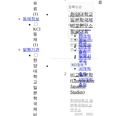
료
유
정확도순
료
(1)
한양대학교
내림차순
정확도
등재정보
일본학국제
순
10개씩 출력
비교연구소
내림차순
인기도
KCI
학술대회
등
순
조회
10개씩
재
연도순
한양대학교 일
출력
(1)
본학국제비교
제목순
20개씩
발행기관
연구소
저자순
출력
발행기
30개씩
한
관순
출력
양
50개씩
대
2
출력
비교일본학
학
100개씩
(Comparative
교
출력
Japanese
일
Studies)
본
학
한양대학교 일
국
본학국제비교
제
연구소
비
ISSN : 2092-