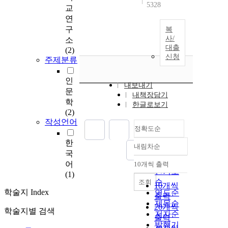
5328
교
연
구
복
사/
소
대출
(2)
신청
주제분류
인
내보내기
문
내책장담기
학
한글로보기
(2)
작성언어
정확도순
한
내림차순
정확도
국
순
어
10개씩 출력
내림차순
인기도
(1)
순
조회
10개씩
학술지 Index
연도순
출력
제목순
20개씩
학술지별 검색
저자순
출력
발행기