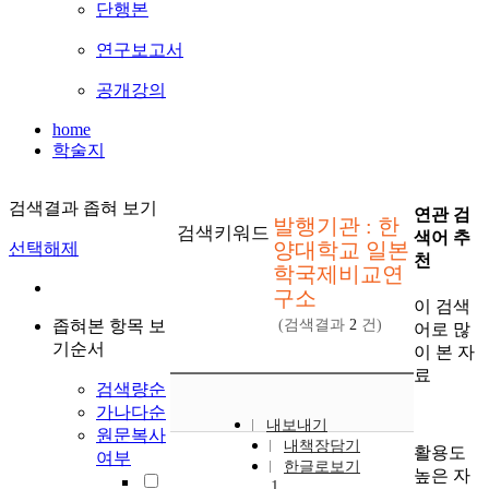
단행본
연구보고서
공개강의
home
학술지
검색결과 좁혀 보기
연관 검
발행기관 : 한
검색키워드
색어 추
양대학교 일본
선택해제
천
학국제비교연
구소
이 검색
좁혀본 항목 보
(검색결과
2
건)
어로 많
기순서
이 본 자
료
검색량순
가나다순
내보내기
원문복사
내책장담기
활용도
여부
한글로보기
높은 자
1