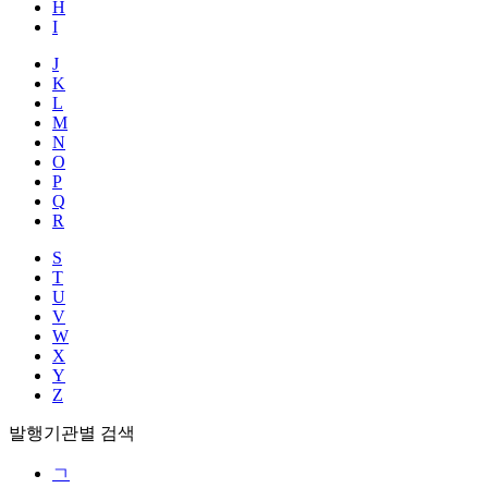
H
I
J
K
L
M
N
O
P
Q
R
S
T
U
V
W
X
Y
Z
발행기관별 검색
ㄱ