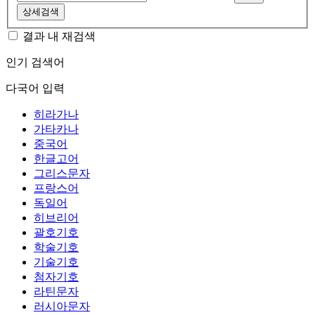
상세검색
결과 내 재검색
인기 검색어
다국어 입력
히라가나
가타카나
중국어
한글고어
그리스문자
프랑스어
독일어
히브리어
괄호기호
학술기호
기술기호
첨자기호
라틴문자
러시아문자