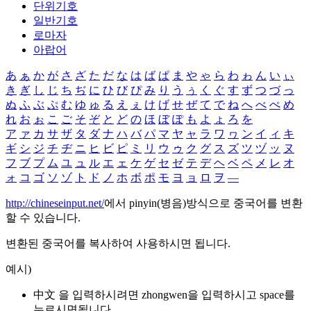
단위기호
일반기호
로마자
아랍어
あ
ぁ
か
が
さ
ざ
た
だ
な
は
ば
ぱ
ま
や
ゃ
ら
わ
ゎ
ん
い
ぃ
き
ぎ
し
じ
ち
ぢ
に
ひ
び
ぴ
み
り
う
ぅ
く
ぐ
す
ず
つ
づ
っ
ぬ
ふ
ぶ
ぷ
む
ゆ
ゅ
る
え
ぇ
け
げ
せ
ぜ
て
で
ね
へ
べ
ぺ
め
れ
お
ぉ
こ
ご
そ
ぞ
と
ど
の
ほ
ぼ
ぽ
も
よ
ょ
ろ
を
ア
ァ
カ
サ
ザ
タ
ダ
ナ
ハ
バ
パ
マ
ヤ
ャ
ラ
ワ
ヮ
ン
イ
ィ
キ
ギ
シ
ジ
チ
ヂ
ニ
ヒ
ビ
ピ
ミ
リ
ウ
ゥ
ク
グ
ス
ズ
ツ
ヅ
ッ
ヌ
フ
ブ
プ
ム
ユ
ュ
ル
エ
ェ
ケ
ゲ
セ
ゼ
テ
デ
ヘ
ベ
ペ
メ
レ
オ
ォ
コ
ゴ
ソ
ゾ
ト
ド
ノ
ホ
ボ
ポ
モ
ヨ
ョ
ロ
ヲ
―
http://chineseinput.net/
에서 pinyin(병음)방식으로 중국어를 변환
할 수 있습니다.
변환된 중국어를 복사하여 사용하시면 됩니다.
예시)
中文 을 입력하시려면
zhongwen
을 입력하시고 space를
누르시면됩니다.