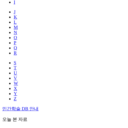
I
J
K
L
M
N
O
P
Q
R
S
T
U
V
W
X
Y
Z
민간학술 DB 안내
오늘 본 자료