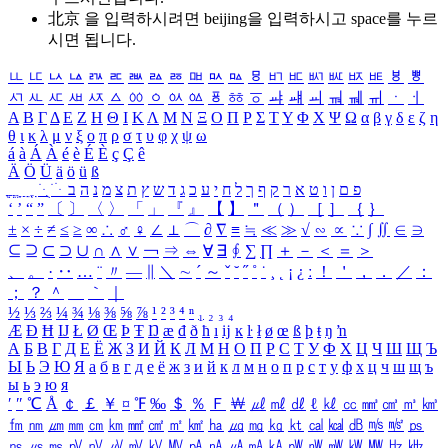
北京 을 입력하시려면
beijing
을 입력하시고 space를 누르
시면 됩니다.
ㅥ
ㅦ
ㅧ
ㅨ
ㅩ
ㅪ
ㅫ
ㅬ
ㅭ
ㅮ
ㅯ
ㅰ
ㅱ
ㅲ
ㅳ
ㅴ
ㅵ
ㅶ
ㅷ
ㅸ
ㅹ
ㅺ
ㅻ
ㅼ
ㅽ
ㅾ
ㅿ
ㆀ
ㆁ
ㆂ
ㆃ
ㆄ
ㆅ
ㆆ
ㆇ
ㆈ
ㆉ
ㆊ
ㆋ
ㆌ
ㆍ
ㆎ
Α
Β
Γ
Δ
Ε
Ζ
Η
Θ
Ι
Κ
Λ
Μ
Ν
Ξ
Ο
Π
Ρ
Σ
Τ
Υ
Φ
Χ
Ψ
Ω
α
β
γ
δ
ε
ζ
η
θ
ι
κ
λ
μ
ν
ξ
ο
π
ρ
σ
τ
υ
φ
χ
ψ
ω
á
à
Á
À
é
è
É
È
ç
Ç
ê
Ä
Ö
Ü
ä
ö
ü
ß
ְ
ֳ
ֲ
ֱ
ָ
ַ
ֵ
ֶ
ִ
ֹ
ּ
ֻ
ׂ
ׁ
ּ
ב
ה
נ
מ
צ
ת
ץ
ש
ד
ג
כ
ע
י
ח
ל
ך
ף
ק
ר
א
ט
ו
ן
ם
פ
‘
’
“
”
〔
〕
〈
〉
「
」
『
』
【
】
＂
（
）
［
］
｛
｝
±
×
÷
≠
≤
≥
∞
∴
♂
♀
∠
⊥
⌒
∂
∇
≡
≒
≪
≫
√
∽
∝
∵
∫
∬
∈
∋
⊆
⊇
⊂
⊃
∪
∩
∧
∨
￢
⇒
⇔
∀
∃
∮
∑
∏
＋
－
＜
＝
＞
、
。
·
‥
…
¨
〃
―
∥
＼
∼
´
～
ˇ
˘
˝
˚
˙
¸
˛
¡
¿
ː
！
＇
，
．
／
：
；
？
＾
＿
｀
｜
½
⅓
⅔
¼
¾
⅛
⅜
⅝
⅞
¹
²
³
⁴
ⁿ
₁
₂
₃
₄
Æ
Ð
Ħ
Ĳ
Ł
Ø
Œ
Þ
Ŧ
Ŋ
æ
đ
ð
ħ
ı
ĳ
ĸ
ŀ
ł
ø
œ
ß
þ
ŧ
ŋ
ŉ
А
Б
В
Г
Д
Е
Ё
Ж
З
И
Й
К
Л
М
Н
О
П
Р
С
Т
У
Ф
Х
Ц
Ч
Ш
Щ
Ъ
Ы
Ь
Э
Ю
Я
а
б
в
г
д
е
ё
ж
з
и
й
к
л
м
н
о
п
р
с
т
у
ф
х
ц
ч
ш
щ
ъ
ы
ь
э
ю
я
′
″
℃
Å
￠
￡
￥
¤
℉
‰
＄
％
Ｆ
￦
㎕
㎖
㎗
ℓ
㎘
㏄
㎣
㎤
㎥
㎦
㎙
㎚
㎛
㎜
㎝
㎞
㎟
㎠
㎡
㎢
㏊
㎍
㎎
㎏
㏏
㎈
㎉
㏈
㎧
㎨
㎰
㎱
㎲
㎳
㎴
㎵
㎶
㎷
㎸
㎹
㎀
㎁
㎂
㎃
㎄
㎺
㎻
㎽
㎾
㎿
㎐
㎑