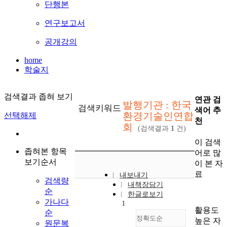
단행본
연구보고서
공개강의
home
학술지
검색결과 좁혀 보기
연관 검
발행기관 : 한국
검색키워드
색어 추
환경기술인연합
선택해제
천
회
(검색결과
1
건)
이 검색
좁혀본 항목
어로 많
보기순서
이 본 자
료
내보내기
검색량
내책장담기
순
한글로보기
가나다
1
활용도
순
정확도순
높은 자
원문복