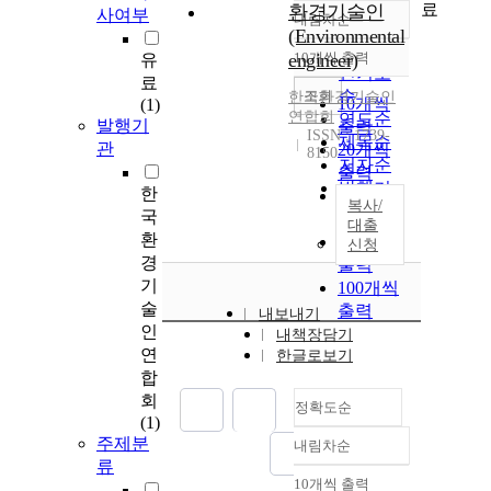
료
환경기술인
사여부
내림차순
정확도
(Environmental
순
engineer)
10개씩 출력
유
내림차순
인기도
료
순
조회
한국환경기술인
10개씩
(1)
연합회
연도순
발행기
출력
ISSN : 1739-
제목순
관
20개씩
8150
저자순
출력
발행기
한
30개씩
복사/
관순
국
출력
대출
환
50개씩
신청
경
출력
기
100개씩
술
출력
내보내기
인
내책장담기
연
한글로보기
합
회
정확도순
(1)
주제분
내림차순
정확도
류
순
10개씩 출력