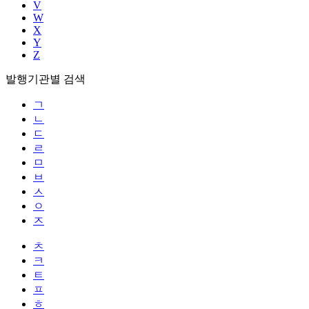
V
W
X
Y
Z
발행기관별 검색
ㄱ
ㄴ
ㄷ
ㄹ
ㅁ
ㅂ
ㅅ
ㅇ
ㅈ
ㅊ
ㅋ
ㅌ
ㅍ
ㅎ