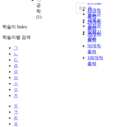
내림차순
인기도
공
순
조회
10개씩
학
연도순
출력
(1)
제목순
20개씩
저자순
학술지 Index
출력
발행기
30개씩
학술지별 검색
관순
출력
50개씩
ㄱ
출력
ㄴ
100개씩
ㄷ
출력
ㄹ
ㅁ
ㅂ
ㅅ
ㅇ
ㅈ
ㅊ
ㅋ
ㅌ
ㅍ