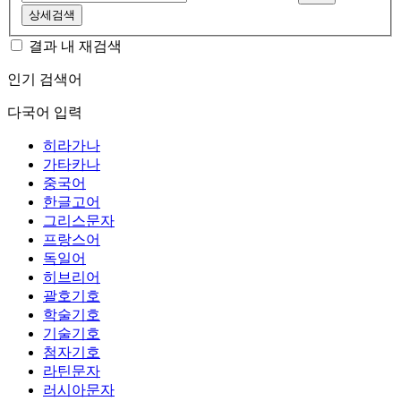
상세검색
결과 내 재검색
인기 검색어
다국어 입력
히라가나
가타카나
중국어
한글고어
그리스문자
프랑스어
독일어
히브리어
괄호기호
학술기호
기술기호
첨자기호
라틴문자
러시아문자