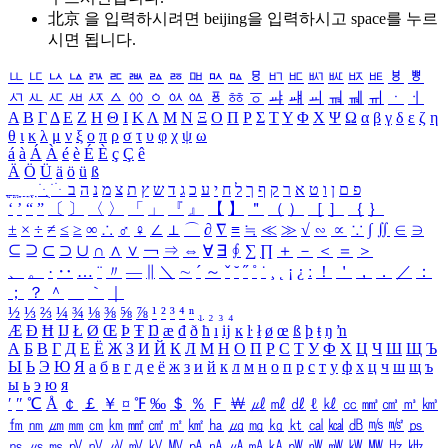
北京 을 입력하시려면
beijing
을 입력하시고 space를 누르
시면 됩니다.
ㅥ
ㅦ
ㅧ
ㅨ
ㅩ
ㅪ
ㅫ
ㅬ
ㅭ
ㅮ
ㅯ
ㅰ
ㅱ
ㅲ
ㅳ
ㅴ
ㅵ
ㅶ
ㅷ
ㅸ
ㅹ
ㅺ
ㅻ
ㅼ
ㅽ
ㅾ
ㅿ
ㆀ
ㆁ
ㆂ
ㆃ
ㆄ
ㆅ
ㆆ
ㆇ
ㆈ
ㆉ
ㆊ
ㆋ
ㆌ
ㆍ
ㆎ
Α
Β
Γ
Δ
Ε
Ζ
Η
Θ
Ι
Κ
Λ
Μ
Ν
Ξ
Ο
Π
Ρ
Σ
Τ
Υ
Φ
Χ
Ψ
Ω
α
β
γ
δ
ε
ζ
η
θ
ι
κ
λ
μ
ν
ξ
ο
π
ρ
σ
τ
υ
φ
χ
ψ
ω
á
à
Á
À
é
è
É
È
ç
Ç
ê
Ä
Ö
Ü
ä
ö
ü
ß
ְ
ֳ
ֲ
ֱ
ָ
ַ
ֵ
ֶ
ִ
ֹ
ּ
ֻ
ׂ
ׁ
ּ
ב
ה
נ
מ
צ
ת
ץ
ש
ד
ג
כ
ע
י
ח
ל
ך
ף
ק
ר
א
ט
ו
ן
ם
פ
‘
’
“
”
〔
〕
〈
〉
「
」
『
』
【
】
＂
（
）
［
］
｛
｝
±
×
÷
≠
≤
≥
∞
∴
♂
♀
∠
⊥
⌒
∂
∇
≡
≒
≪
≫
√
∽
∝
∵
∫
∬
∈
∋
⊆
⊇
⊂
⊃
∪
∩
∧
∨
￢
⇒
⇔
∀
∃
∮
∑
∏
＋
－
＜
＝
＞
、
。
·
‥
…
¨
〃
―
∥
＼
∼
´
～
ˇ
˘
˝
˚
˙
¸
˛
¡
¿
ː
！
＇
，
．
／
：
；
？
＾
＿
｀
｜
½
⅓
⅔
¼
¾
⅛
⅜
⅝
⅞
¹
²
³
⁴
ⁿ
₁
₂
₃
₄
Æ
Ð
Ħ
Ĳ
Ł
Ø
Œ
Þ
Ŧ
Ŋ
æ
đ
ð
ħ
ı
ĳ
ĸ
ŀ
ł
ø
œ
ß
þ
ŧ
ŋ
ŉ
А
Б
В
Г
Д
Е
Ё
Ж
З
И
Й
К
Л
М
Н
О
П
Р
С
Т
У
Ф
Х
Ц
Ч
Ш
Щ
Ъ
Ы
Ь
Э
Ю
Я
а
б
в
г
д
е
ё
ж
з
и
й
к
л
м
н
о
п
р
с
т
у
ф
х
ц
ч
ш
щ
ъ
ы
ь
э
ю
я
′
″
℃
Å
￠
￡
￥
¤
℉
‰
＄
％
Ｆ
￦
㎕
㎖
㎗
ℓ
㎘
㏄
㎣
㎤
㎥
㎦
㎙
㎚
㎛
㎜
㎝
㎞
㎟
㎠
㎡
㎢
㏊
㎍
㎎
㎏
㏏
㎈
㎉
㏈
㎧
㎨
㎰
㎱
㎲
㎳
㎴
㎵
㎶
㎷
㎸
㎹
㎀
㎁
㎂
㎃
㎄
㎺
㎻
㎽
㎾
㎿
㎐
㎑