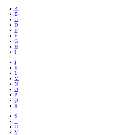
A
B
C
D
E
F
G
H
I
J
K
L
M
N
O
P
Q
R
S
T
U
V