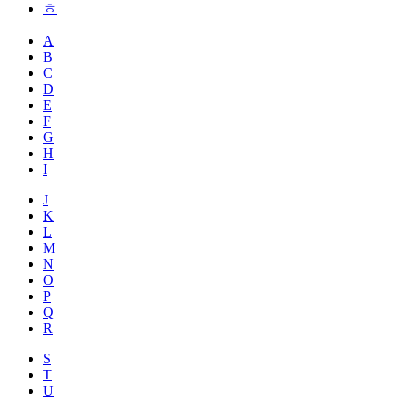
ㅎ
A
B
C
D
E
F
G
H
I
J
K
L
M
N
O
P
Q
R
S
T
U