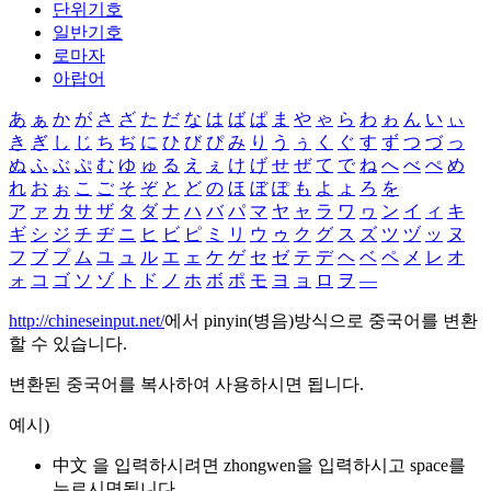
단위기호
일반기호
로마자
아랍어
あ
ぁ
か
が
さ
ざ
た
だ
な
は
ば
ぱ
ま
や
ゃ
ら
わ
ゎ
ん
い
ぃ
き
ぎ
し
じ
ち
ぢ
に
ひ
び
ぴ
み
り
う
ぅ
く
ぐ
す
ず
つ
づ
っ
ぬ
ふ
ぶ
ぷ
む
ゆ
ゅ
る
え
ぇ
け
げ
せ
ぜ
て
で
ね
へ
べ
ぺ
め
れ
お
ぉ
こ
ご
そ
ぞ
と
ど
の
ほ
ぼ
ぽ
も
よ
ょ
ろ
を
ア
ァ
カ
サ
ザ
タ
ダ
ナ
ハ
バ
パ
マ
ヤ
ャ
ラ
ワ
ヮ
ン
イ
ィ
キ
ギ
シ
ジ
チ
ヂ
ニ
ヒ
ビ
ピ
ミ
リ
ウ
ゥ
ク
グ
ス
ズ
ツ
ヅ
ッ
ヌ
フ
ブ
プ
ム
ユ
ュ
ル
エ
ェ
ケ
ゲ
セ
ゼ
テ
デ
ヘ
ベ
ペ
メ
レ
オ
ォ
コ
ゴ
ソ
ゾ
ト
ド
ノ
ホ
ボ
ポ
モ
ヨ
ョ
ロ
ヲ
―
http://chineseinput.net/
에서 pinyin(병음)방식으로 중국어를 변환
할 수 있습니다.
변환된 중국어를 복사하여 사용하시면 됩니다.
예시)
中文 을 입력하시려면
zhongwen
을 입력하시고 space를
누르시면됩니다.