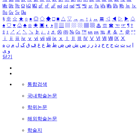
㎒
㎓
㎔
Ω
㏀
㏁
㎊
㎋
㎌
㏖
㏅
㎭
㎮
㎯
㏛
㎩
㎪
㎫
㎬
㏝
㏐
㏓
㏃
㏉
㏜
㏆
§
※
☆
★
○
●
◎
◇
◆
□
■
△
▽
→
←
↑
↓
↔
〓
◁
◀
▷
▶
♤
♠
♡
♥
♧
♣
⊙
◈
▣
◐
◑
▒
▤
▥
▨
▧
▦
▩
♨
☏
☎
☜
☞
¶
†
‡
↕
↗
↙
↖
↘
♭
♩
♪
♬
㉿
㈜
№
㏇
™
㏂
㏘
℡
＃
＆
＊
＠
ª
º
ⅰ
ⅱ
ⅲ
ⅳ
ⅴ
ⅵ
ⅶ
ⅷ
ⅸ
ⅹ
Ⅰ
Ⅱ
Ⅲ
Ⅳ
Ⅴ
Ⅵ
Ⅶ
Ⅷ
Ⅸ
Ⅹ
ا
ب
ت
ث
ج
ح
خ
د
ذ
ر
ز
س
ش
ص
ض
ط
ظ
ع
غ
ف
ق
ک
ل
م
ن
ه
و
ی
닫기
통합검색
국내학술논문
학위논문
해외학술논문
학술지