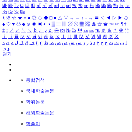
㎒
㎓
㎔
Ω
㏀
㏁
㎊
㎋
㎌
㏖
㏅
㎭
㎮
㎯
㏛
㎩
㎪
㎫
㎬
㏝
㏐
㏓
㏃
㏉
㏜
㏆
§
※
☆
★
○
●
◎
◇
◆
□
■
△
▽
→
←
↑
↓
↔
〓
◁
◀
▷
▶
♤
♠
♡
♥
♧
♣
⊙
◈
▣
◐
◑
▒
▤
▥
▨
▧
▦
▩
♨
☏
☎
☜
☞
¶
†
‡
↕
↗
↙
↖
↘
♭
♩
♪
♬
㉿
㈜
№
㏇
™
㏂
㏘
℡
＃
＆
＊
＠
ª
º
ⅰ
ⅱ
ⅲ
ⅳ
ⅴ
ⅵ
ⅶ
ⅷ
ⅸ
ⅹ
Ⅰ
Ⅱ
Ⅲ
Ⅳ
Ⅴ
Ⅵ
Ⅶ
Ⅷ
Ⅸ
Ⅹ
ا
ب
ت
ث
ج
ح
خ
د
ذ
ر
ز
س
ش
ص
ض
ط
ظ
ع
غ
ف
ق
ک
ل
م
ن
ه
و
ی
닫기
통합검색
국내학술논문
학위논문
해외학술논문
학술지