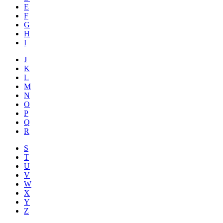
E
F
G
H
I
J
K
L
M
N
O
P
Q
R
S
T
U
V
W
X
Y
Z