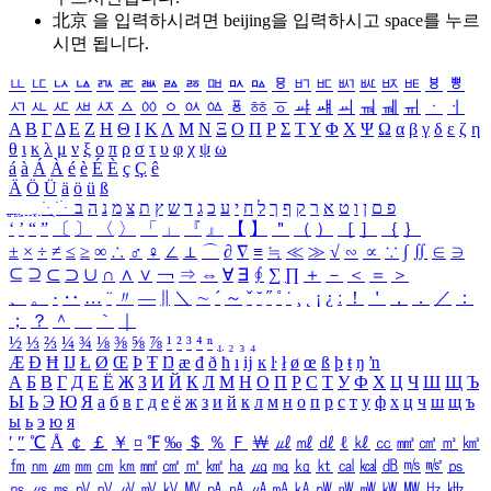
北京 을 입력하시려면
beijing
을 입력하시고 space를 누르
시면 됩니다.
ㅥ
ㅦ
ㅧ
ㅨ
ㅩ
ㅪ
ㅫ
ㅬ
ㅭ
ㅮ
ㅯ
ㅰ
ㅱ
ㅲ
ㅳ
ㅴ
ㅵ
ㅶ
ㅷ
ㅸ
ㅹ
ㅺ
ㅻ
ㅼ
ㅽ
ㅾ
ㅿ
ㆀ
ㆁ
ㆂ
ㆃ
ㆄ
ㆅ
ㆆ
ㆇ
ㆈ
ㆉ
ㆊ
ㆋ
ㆌ
ㆍ
ㆎ
Α
Β
Γ
Δ
Ε
Ζ
Η
Θ
Ι
Κ
Λ
Μ
Ν
Ξ
Ο
Π
Ρ
Σ
Τ
Υ
Φ
Χ
Ψ
Ω
α
β
γ
δ
ε
ζ
η
θ
ι
κ
λ
μ
ν
ξ
ο
π
ρ
σ
τ
υ
φ
χ
ψ
ω
á
à
Á
À
é
è
É
È
ç
Ç
ê
Ä
Ö
Ü
ä
ö
ü
ß
ְ
ֳ
ֲ
ֱ
ָ
ַ
ֵ
ֶ
ִ
ֹ
ּ
ֻ
ׂ
ׁ
ּ
ב
ה
נ
מ
צ
ת
ץ
ש
ד
ג
כ
ע
י
ח
ל
ך
ף
ק
ר
א
ט
ו
ן
ם
פ
‘
’
“
”
〔
〕
〈
〉
「
」
『
』
【
】
＂
（
）
［
］
｛
｝
±
×
÷
≠
≤
≥
∞
∴
♂
♀
∠
⊥
⌒
∂
∇
≡
≒
≪
≫
√
∽
∝
∵
∫
∬
∈
∋
⊆
⊇
⊂
⊃
∪
∩
∧
∨
￢
⇒
⇔
∀
∃
∮
∑
∏
＋
－
＜
＝
＞
、
。
·
‥
…
¨
〃
―
∥
＼
∼
´
～
ˇ
˘
˝
˚
˙
¸
˛
¡
¿
ː
！
＇
，
．
／
：
；
？
＾
＿
｀
｜
½
⅓
⅔
¼
¾
⅛
⅜
⅝
⅞
¹
²
³
⁴
ⁿ
₁
₂
₃
₄
Æ
Ð
Ħ
Ĳ
Ł
Ø
Œ
Þ
Ŧ
Ŋ
æ
đ
ð
ħ
ı
ĳ
ĸ
ŀ
ł
ø
œ
ß
þ
ŧ
ŋ
ŉ
А
Б
В
Г
Д
Е
Ё
Ж
З
И
Й
К
Л
М
Н
О
П
Р
С
Т
У
Ф
Х
Ц
Ч
Ш
Щ
Ъ
Ы
Ь
Э
Ю
Я
а
б
в
г
д
е
ё
ж
з
и
й
к
л
м
н
о
п
р
с
т
у
ф
х
ц
ч
ш
щ
ъ
ы
ь
э
ю
я
′
″
℃
Å
￠
￡
￥
¤
℉
‰
＄
％
Ｆ
￦
㎕
㎖
㎗
ℓ
㎘
㏄
㎣
㎤
㎥
㎦
㎙
㎚
㎛
㎜
㎝
㎞
㎟
㎠
㎡
㎢
㏊
㎍
㎎
㎏
㏏
㎈
㎉
㏈
㎧
㎨
㎰
㎱
㎲
㎳
㎴
㎵
㎶
㎷
㎸
㎹
㎀
㎁
㎂
㎃
㎄
㎺
㎻
㎽
㎾
㎿
㎐
㎑