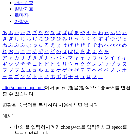
단위기호
일반기호
로마자
아랍어
あ
ぁ
か
が
さ
ざ
た
だ
な
は
ば
ぱ
ま
や
ゃ
ら
わ
ゎ
ん
い
ぃ
き
ぎ
し
じ
ち
ぢ
に
ひ
び
ぴ
み
り
う
ぅ
く
ぐ
す
ず
つ
づ
っ
ぬ
ふ
ぶ
ぷ
む
ゆ
ゅ
る
え
ぇ
け
げ
せ
ぜ
て
で
ね
へ
べ
ぺ
め
れ
お
ぉ
こ
ご
そ
ぞ
と
ど
の
ほ
ぼ
ぽ
も
よ
ょ
ろ
を
ア
ァ
カ
サ
ザ
タ
ダ
ナ
ハ
バ
パ
マ
ヤ
ャ
ラ
ワ
ヮ
ン
イ
ィ
キ
ギ
シ
ジ
チ
ヂ
ニ
ヒ
ビ
ピ
ミ
リ
ウ
ゥ
ク
グ
ス
ズ
ツ
ヅ
ッ
ヌ
フ
ブ
プ
ム
ユ
ュ
ル
エ
ェ
ケ
ゲ
セ
ゼ
テ
デ
ヘ
ベ
ペ
メ
レ
オ
ォ
コ
ゴ
ソ
ゾ
ト
ド
ノ
ホ
ボ
ポ
モ
ヨ
ョ
ロ
ヲ
―
http://chineseinput.net/
에서 pinyin(병음)방식으로 중국어를 변환
할 수 있습니다.
변환된 중국어를 복사하여 사용하시면 됩니다.
예시)
中文 을 입력하시려면
zhongwen
을 입력하시고 space를
누르시면됩니다.