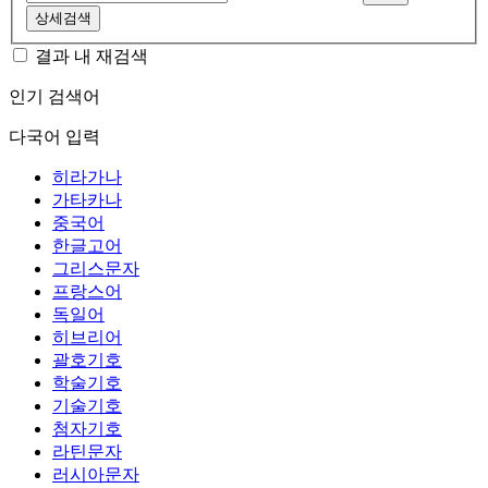
상세검색
결과 내 재검색
인기 검색어
다국어 입력
히라가나
가타카나
중국어
한글고어
그리스문자
프랑스어
독일어
히브리어
괄호기호
학술기호
기술기호
첨자기호
라틴문자
러시아문자