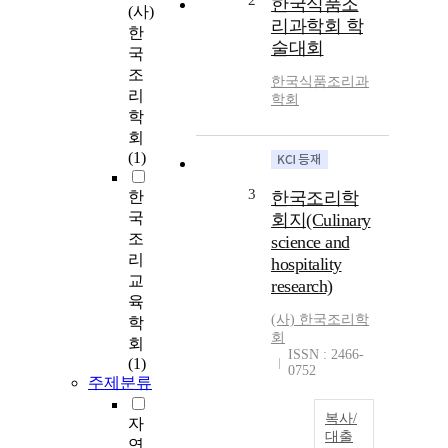
2
한국식품조
(사)
리과학회 학
한
술대회
국
조
한국식품조리과
리
학회
학
회
(1)
3
한
한국조리학
국
회지(Culinary
조
science and
리
hospitality
교
research)
육
(사) 한국조리학
학
회
회
ISSN : 2466-
(1)
0752
주제분류
복사/
자
대출
연