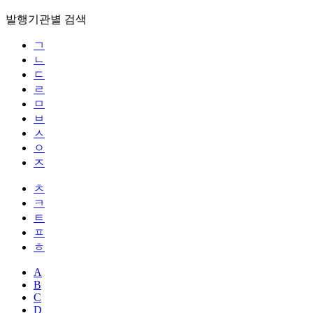
발행기관별 검색
ㄱ
ㄴ
ㄷ
ㄹ
ㅁ
ㅂ
ㅅ
ㅇ
ㅈ
ㅊ
ㅋ
ㅌ
ㅍ
ㅎ
A
B
C
D