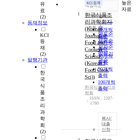
높은
유
내림차순
정확도
자료
료
1
순
한국식품조
(2)
10개씩 출력
내림차순
인기도
리과학회지
등재정보
순
조회
(Korean
10개씩
연도순
KCI
Journal of
출력
제목순
등
Food and
20개씩
저자순
재
Cookery
출력
발행기
(2)
Science
30개씩
발행기관
관순
출력
(Korean J
50개씩
Food Cook
한
출력
Sci))
국
100개씩
식
한국식품조리과
출력
품
학회
ISSN : 2287-
조
1780
리
과
학
복사/
대출
회
신청
(2)