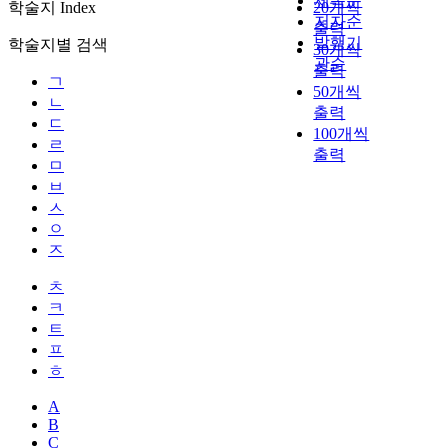
제목순
학술지 Index
20개씩
저자순
출력
발행기
학술지별 검색
30개씩
관순
출력
ㄱ
50개씩
ㄴ
출력
ㄷ
100개씩
ㄹ
출력
ㅁ
ㅂ
ㅅ
ㅇ
ㅈ
ㅊ
ㅋ
ㅌ
ㅍ
ㅎ
A
B
C