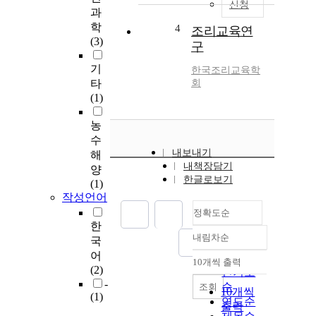
신청
과
학
4
조리교육연
(3)
구
기
한국조리교육학
타
회
(1)
농
수
내보내기
해
내책장담기
양
한글로보기
(1)
작성언어
정확도순
한
내림차순
국
정확도
어
순
10개씩 출력
내림차순
(2)
인기도
-
순
조회
10개씩
(1)
연도순
출력