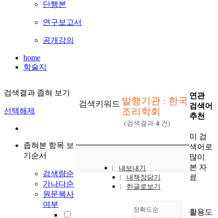
단행본
연구보고서
공개강의
home
학술지
검색결과 좁혀 보기
연관
발행기관 : 한국
검색키워드
검색어
조리학회
선택해제
추천
(검색결과
4
건)
이 검
좁혀본 항목 보
색어로
기순서
많이
본 자
내보내기
검색량순
료
내책장담기
가나다순
한글로보기
원문복사
여부
정확도순
활용도