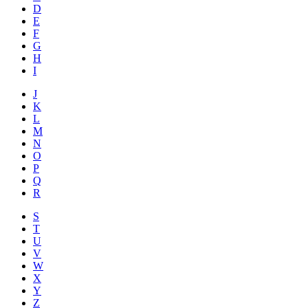
D
E
F
G
H
I
J
K
L
M
N
O
P
Q
R
S
T
U
V
W
X
Y
Z