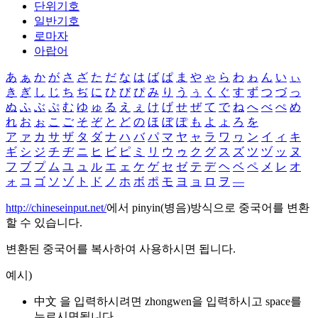
단위기호
일반기호
로마자
아랍어
あ
ぁ
か
が
さ
ざ
た
だ
な
は
ば
ぱ
ま
や
ゃ
ら
わ
ゎ
ん
い
ぃ
き
ぎ
し
じ
ち
ぢ
に
ひ
び
ぴ
み
り
う
ぅ
く
ぐ
す
ず
つ
づ
っ
ぬ
ふ
ぶ
ぷ
む
ゆ
ゅ
る
え
ぇ
け
げ
せ
ぜ
て
で
ね
へ
べ
ぺ
め
れ
お
ぉ
こ
ご
そ
ぞ
と
ど
の
ほ
ぼ
ぽ
も
よ
ょ
ろ
を
ア
ァ
カ
サ
ザ
タ
ダ
ナ
ハ
バ
パ
マ
ヤ
ャ
ラ
ワ
ヮ
ン
イ
ィ
キ
ギ
シ
ジ
チ
ヂ
ニ
ヒ
ビ
ピ
ミ
リ
ウ
ゥ
ク
グ
ス
ズ
ツ
ヅ
ッ
ヌ
フ
ブ
プ
ム
ユ
ュ
ル
エ
ェ
ケ
ゲ
セ
ゼ
テ
デ
ヘ
ベ
ペ
メ
レ
オ
ォ
コ
ゴ
ソ
ゾ
ト
ド
ノ
ホ
ボ
ポ
モ
ヨ
ョ
ロ
ヲ
―
http://chineseinput.net/
에서 pinyin(병음)방식으로 중국어를 변환
할 수 있습니다.
변환된 중국어를 복사하여 사용하시면 됩니다.
예시)
中文 을 입력하시려면
zhongwen
을 입력하시고 space를
누르시면됩니다.