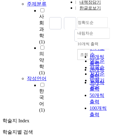
내책장담기
주제분류
한글로보기
사
회
정확도순
과
내림차순
정확도
학
(1)
순
10개씩 출력
내림차순
인기도
의
순
조회
10개씩
약
연도순
출력
학
제목순
20개씩
(1)
저자순
출력
작성언어
발행기
30개씩
관순
출력
한
50개씩
국
출력
어
100개씩
(1)
출력
학술지 Index
학술지별 검색