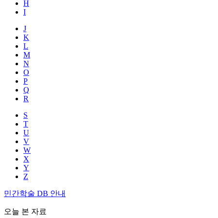
H
I
J
K
L
M
N
O
P
Q
R
S
T
U
V
W
X
Y
Z
민간학술 DB 안내
오늘 본 자료