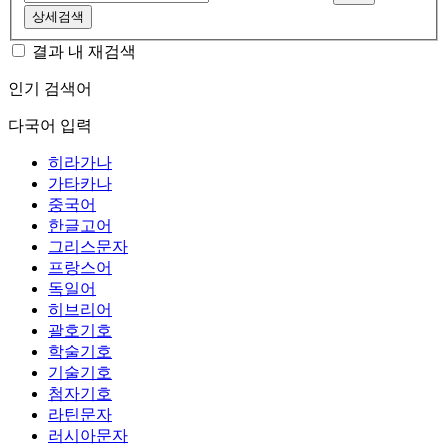
상세검색
결과 내 재검색
인기 검색어
다국어 입력
히라가나
가타카나
중국어
한글고어
그리스문자
프랑스어
독일어
히브리어
괄호기호
학술기호
기술기호
첨자기호
라틴문자
러시아문자