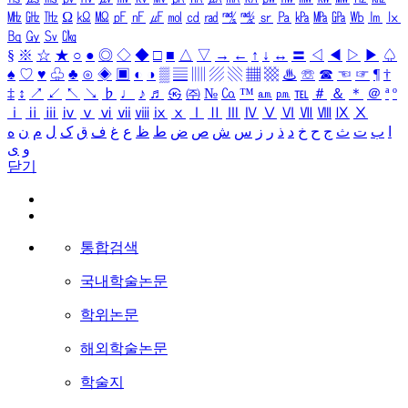
㎒
㎓
㎔
Ω
㏀
㏁
㎊
㎋
㎌
㏖
㏅
㎭
㎮
㎯
㏛
㎩
㎪
㎫
㎬
㏝
㏐
㏓
㏃
㏉
㏜
㏆
§
※
☆
★
○
●
◎
◇
◆
□
■
△
▽
→
←
↑
↓
↔
〓
◁
◀
▷
▶
♤
♠
♡
♥
♧
♣
⊙
◈
▣
◐
◑
▒
▤
▥
▨
▧
▦
▩
♨
☏
☎
☜
☞
¶
†
‡
↕
↗
↙
↖
↘
♭
♩
♪
♬
㉿
㈜
№
㏇
™
㏂
㏘
℡
＃
＆
＊
＠
ª
º
ⅰ
ⅱ
ⅲ
ⅳ
ⅴ
ⅵ
ⅶ
ⅷ
ⅸ
ⅹ
Ⅰ
Ⅱ
Ⅲ
Ⅳ
Ⅴ
Ⅵ
Ⅶ
Ⅷ
Ⅸ
Ⅹ
ا
ب
ت
ث
ج
ح
خ
د
ذ
ر
ز
س
ش
ص
ض
ط
ظ
ع
غ
ف
ق
ک
ل
م
ن
ه
و
ی
닫기
통합검색
국내학술논문
학위논문
해외학술논문
학술지