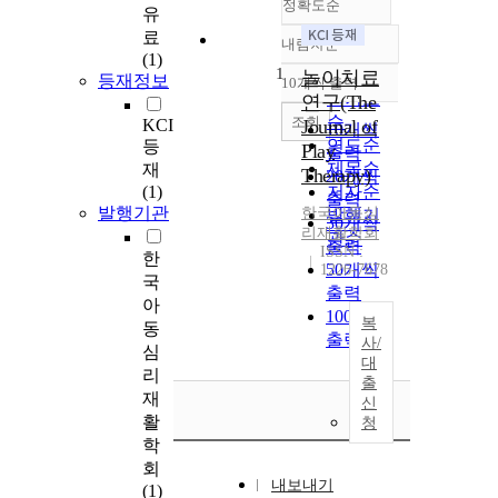
정확도순
유
료
내림차순
정확도
(1)
1
순
놀이치료
등재정보
10개씩 출력
내림차순
인기도
연구(The
순
조회
KCI
Journal of
10개씩
연도순
등
Play
출력
제목순
재
Therapy)
20개씩
(1)
저자순
출력
발행기관
한국아동심
발행기
30개씩
리재활학회
관순
출력
ISSN :
한
50개씩
1226-7678
국
출력
아
100개씩
복
동
출력
사/
심
대
리
출
재
신
활
청
학
회
내보내기
(1)