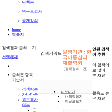
단행본
연구보고서
공개강의
home
학술지
검색결과 좁혀 보기
연관 검색
발행기관 : 한
검색키워드
어 추천
국아동심리
선택해제
재활학회
이 검색어
(검색결과
1
건)
로 많이
좁혀본 항목 보
본 자료
기순서
검색량순
내보내기
활용도 높
가나다순
내책장담기
은 자료
원문복사
한글로보기
여부