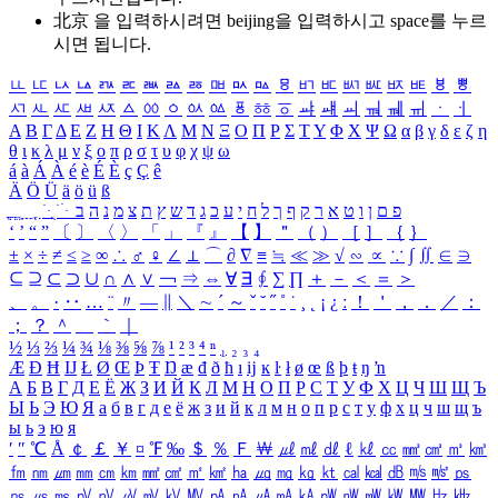
北京 을 입력하시려면
beijing
을 입력하시고 space를 누르
시면 됩니다.
ㅥ
ㅦ
ㅧ
ㅨ
ㅩ
ㅪ
ㅫ
ㅬ
ㅭ
ㅮ
ㅯ
ㅰ
ㅱ
ㅲ
ㅳ
ㅴ
ㅵ
ㅶ
ㅷ
ㅸ
ㅹ
ㅺ
ㅻ
ㅼ
ㅽ
ㅾ
ㅿ
ㆀ
ㆁ
ㆂ
ㆃ
ㆄ
ㆅ
ㆆ
ㆇ
ㆈ
ㆉ
ㆊ
ㆋ
ㆌ
ㆍ
ㆎ
Α
Β
Γ
Δ
Ε
Ζ
Η
Θ
Ι
Κ
Λ
Μ
Ν
Ξ
Ο
Π
Ρ
Σ
Τ
Υ
Φ
Χ
Ψ
Ω
α
β
γ
δ
ε
ζ
η
θ
ι
κ
λ
μ
ν
ξ
ο
π
ρ
σ
τ
υ
φ
χ
ψ
ω
á
à
Á
À
é
è
É
È
ç
Ç
ê
Ä
Ö
Ü
ä
ö
ü
ß
ְ
ֳ
ֲ
ֱ
ָ
ַ
ֵ
ֶ
ִ
ֹ
ּ
ֻ
ׂ
ׁ
ּ
ב
ה
נ
מ
צ
ת
ץ
ש
ד
ג
כ
ע
י
ח
ל
ך
ף
ק
ר
א
ט
ו
ן
ם
פ
‘
’
“
”
〔
〕
〈
〉
「
」
『
』
【
】
＂
（
）
［
］
｛
｝
±
×
÷
≠
≤
≥
∞
∴
♂
♀
∠
⊥
⌒
∂
∇
≡
≒
≪
≫
√
∽
∝
∵
∫
∬
∈
∋
⊆
⊇
⊂
⊃
∪
∩
∧
∨
￢
⇒
⇔
∀
∃
∮
∑
∏
＋
－
＜
＝
＞
、
。
·
‥
…
¨
〃
―
∥
＼
∼
´
～
ˇ
˘
˝
˚
˙
¸
˛
¡
¿
ː
！
＇
，
．
／
：
；
？
＾
＿
｀
｜
½
⅓
⅔
¼
¾
⅛
⅜
⅝
⅞
¹
²
³
⁴
ⁿ
₁
₂
₃
₄
Æ
Ð
Ħ
Ĳ
Ł
Ø
Œ
Þ
Ŧ
Ŋ
æ
đ
ð
ħ
ı
ĳ
ĸ
ŀ
ł
ø
œ
ß
þ
ŧ
ŋ
ŉ
А
Б
В
Г
Д
Е
Ё
Ж
З
И
Й
К
Л
М
Н
О
П
Р
С
Т
У
Ф
Х
Ц
Ч
Ш
Щ
Ъ
Ы
Ь
Э
Ю
Я
а
б
в
г
д
е
ё
ж
з
и
й
к
л
м
н
о
п
р
с
т
у
ф
х
ц
ч
ш
щ
ъ
ы
ь
э
ю
я
′
″
℃
Å
￠
￡
￥
¤
℉
‰
＄
％
Ｆ
￦
㎕
㎖
㎗
ℓ
㎘
㏄
㎣
㎤
㎥
㎦
㎙
㎚
㎛
㎜
㎝
㎞
㎟
㎠
㎡
㎢
㏊
㎍
㎎
㎏
㏏
㎈
㎉
㏈
㎧
㎨
㎰
㎱
㎲
㎳
㎴
㎵
㎶
㎷
㎸
㎹
㎀
㎁
㎂
㎃
㎄
㎺
㎻
㎽
㎾
㎿
㎐
㎑