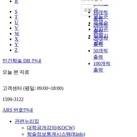
R
내림차순
인기도
순
조회
S
10개씩
연도순
T
출력
U
제목순
20개씩
V
저자순
출력
W
발행기
30개씩
X
관순
출력
Y
Z
50개씩
출력
민간학술 DB 안내
100개씩
출력
오늘 본 자료
고객센터 (평일: 09:00~18:00)
1599-3122
ARS 번호안내
관련누리집
대학공개강의(KOCW)
학술정보통계시스템(Rinfo)