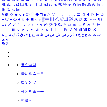
㎒
㎓
㎔
Ω
㏀
㏁
㎊
㎋
㎌
㏖
㏅
㎭
㎮
㎯
㏛
㎩
㎪
㎫
㎬
㏝
㏐
㏓
㏃
㏉
㏜
㏆
§
※
☆
★
○
●
◎
◇
◆
□
■
△
▽
→
←
↑
↓
↔
〓
◁
◀
▷
▶
♤
♠
♡
♥
♧
♣
⊙
◈
▣
◐
◑
▒
▤
▥
▨
▧
▦
▩
♨
☏
☎
☜
☞
¶
†
‡
↕
↗
↙
↖
↘
♭
♩
♪
♬
㉿
㈜
№
㏇
™
㏂
㏘
℡
＃
＆
＊
＠
ª
º
ⅰ
ⅱ
ⅲ
ⅳ
ⅴ
ⅵ
ⅶ
ⅷ
ⅸ
ⅹ
Ⅰ
Ⅱ
Ⅲ
Ⅳ
Ⅴ
Ⅵ
Ⅶ
Ⅷ
Ⅸ
Ⅹ
ا
ب
ت
ث
ج
ح
خ
د
ذ
ر
ز
س
ش
ص
ض
ط
ظ
ع
غ
ف
ق
ک
ل
م
ن
ه
و
ی
닫기
통합검색
국내학술논문
학위논문
해외학술논문
학술지