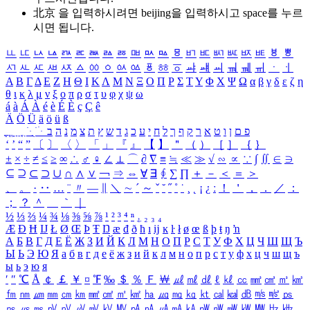
北京 을 입력하시려면
beijing
을 입력하시고 space를 누르
시면 됩니다.
ㅥ
ㅦ
ㅧ
ㅨ
ㅩ
ㅪ
ㅫ
ㅬ
ㅭ
ㅮ
ㅯ
ㅰ
ㅱ
ㅲ
ㅳ
ㅴ
ㅵ
ㅶ
ㅷ
ㅸ
ㅹ
ㅺ
ㅻ
ㅼ
ㅽ
ㅾ
ㅿ
ㆀ
ㆁ
ㆂ
ㆃ
ㆄ
ㆅ
ㆆ
ㆇ
ㆈ
ㆉ
ㆊ
ㆋ
ㆌ
ㆍ
ㆎ
Α
Β
Γ
Δ
Ε
Ζ
Η
Θ
Ι
Κ
Λ
Μ
Ν
Ξ
Ο
Π
Ρ
Σ
Τ
Υ
Φ
Χ
Ψ
Ω
α
β
γ
δ
ε
ζ
η
θ
ι
κ
λ
μ
ν
ξ
ο
π
ρ
σ
τ
υ
φ
χ
ψ
ω
á
à
Á
À
é
è
É
È
ç
Ç
ê
Ä
Ö
Ü
ä
ö
ü
ß
ְ
ֳ
ֲ
ֱ
ָ
ַ
ֵ
ֶ
ִ
ֹ
ּ
ֻ
ׂ
ׁ
ּ
ב
ה
נ
מ
צ
ת
ץ
ש
ד
ג
כ
ע
י
ח
ל
ך
ף
ק
ר
א
ט
ו
ן
ם
פ
‘
’
“
”
〔
〕
〈
〉
「
」
『
』
【
】
＂
（
）
［
］
｛
｝
±
×
÷
≠
≤
≥
∞
∴
♂
♀
∠
⊥
⌒
∂
∇
≡
≒
≪
≫
√
∽
∝
∵
∫
∬
∈
∋
⊆
⊇
⊂
⊃
∪
∩
∧
∨
￢
⇒
⇔
∀
∃
∮
∑
∏
＋
－
＜
＝
＞
、
。
·
‥
…
¨
〃
―
∥
＼
∼
´
～
ˇ
˘
˝
˚
˙
¸
˛
¡
¿
ː
！
＇
，
．
／
：
；
？
＾
＿
｀
｜
½
⅓
⅔
¼
¾
⅛
⅜
⅝
⅞
¹
²
³
⁴
ⁿ
₁
₂
₃
₄
Æ
Ð
Ħ
Ĳ
Ł
Ø
Œ
Þ
Ŧ
Ŋ
æ
đ
ð
ħ
ı
ĳ
ĸ
ŀ
ł
ø
œ
ß
þ
ŧ
ŋ
ŉ
А
Б
В
Г
Д
Е
Ё
Ж
З
И
Й
К
Л
М
Н
О
П
Р
С
Т
У
Ф
Х
Ц
Ч
Ш
Щ
Ъ
Ы
Ь
Э
Ю
Я
а
б
в
г
д
е
ё
ж
з
и
й
к
л
м
н
о
п
р
с
т
у
ф
х
ц
ч
ш
щ
ъ
ы
ь
э
ю
я
′
″
℃
Å
￠
￡
￥
¤
℉
‰
＄
％
Ｆ
￦
㎕
㎖
㎗
ℓ
㎘
㏄
㎣
㎤
㎥
㎦
㎙
㎚
㎛
㎜
㎝
㎞
㎟
㎠
㎡
㎢
㏊
㎍
㎎
㎏
㏏
㎈
㎉
㏈
㎧
㎨
㎰
㎱
㎲
㎳
㎴
㎵
㎶
㎷
㎸
㎹
㎀
㎁
㎂
㎃
㎄
㎺
㎻
㎽
㎾
㎿
㎐
㎑