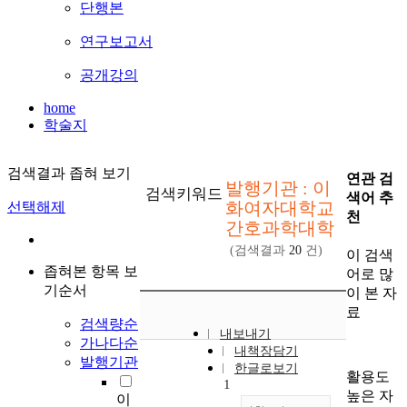
단행본
연구보고서
공개강의
home
학술지
검색결과 좁혀 보기
연관 검
발행기관 : 이
검색키워드
색어 추
화여자대학교
선택해제
천
간호과학대학
(검색결과
20
건)
이 검색
좁혀본 항목 보
어로 많
기순서
이 본 자
료
검색량순
내보내기
가나다순
내책장담기
발행기관
한글로보기
활용도
1
높은 자
이