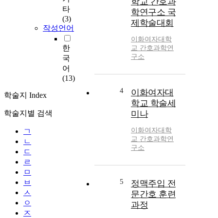
학교 간호과
타
학연구소 국
(3)
제학술대회
작성언어
이화여자대학
한
교 간호과학연
구소
국
어
(13)
4
이화여자대
학술지 Index
학교 학술세
학술지별 검색
미나
이화여자대학
ㄱ
교 간호과학연
ㄴ
구소
ㄷ
ㄹ
ㅁ
5
ㅂ
정맥주입 전
ㅅ
문간호 훈련
ㅇ
과정
ㅈ