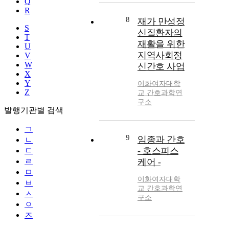
Q
R
8
재가 만성정
S
신질환자의
T
재활을 위한
U
지역사회정
V
W
신간호 사업
X
Y
이화여자대학
Z
교 간호과학연
구소
발행기관별 검색
ㄱ
9
임종과 간호
ㄴ
- 호스피스
ㄷ
ㄹ
케어 -
ㅁ
이화여자대학
ㅂ
교 간호과학연
ㅅ
구소
ㅇ
ㅈ