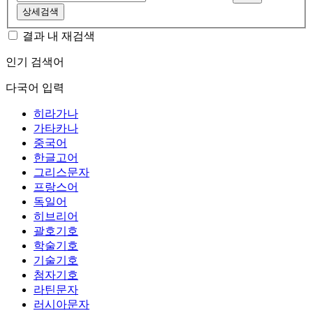
상세검색
결과 내 재검색
인기 검색어
다국어 입력
히라가나
가타카나
중국어
한글고어
그리스문자
프랑스어
독일어
히브리어
괄호기호
학술기호
기술기호
첨자기호
라틴문자
러시아문자