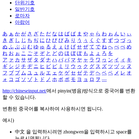
단위기호
일반기호
로마자
아랍어
あ
ぁ
か
が
さ
ざ
た
だ
な
は
ば
ぱ
ま
や
ゃ
ら
わ
ゎ
ん
い
ぃ
き
ぎ
し
じ
ち
ぢ
に
ひ
び
ぴ
み
り
う
ぅ
く
ぐ
す
ず
つ
づ
っ
ぬ
ふ
ぶ
ぷ
む
ゆ
ゅ
る
え
ぇ
け
げ
せ
ぜ
て
で
ね
へ
べ
ぺ
め
れ
お
ぉ
こ
ご
そ
ぞ
と
ど
の
ほ
ぼ
ぽ
も
よ
ょ
ろ
を
ア
ァ
カ
サ
ザ
タ
ダ
ナ
ハ
バ
パ
マ
ヤ
ャ
ラ
ワ
ヮ
ン
イ
ィ
キ
ギ
シ
ジ
チ
ヂ
ニ
ヒ
ビ
ピ
ミ
リ
ウ
ゥ
ク
グ
ス
ズ
ツ
ヅ
ッ
ヌ
フ
ブ
プ
ム
ユ
ュ
ル
エ
ェ
ケ
ゲ
セ
ゼ
テ
デ
ヘ
ベ
ペ
メ
レ
オ
ォ
コ
ゴ
ソ
ゾ
ト
ド
ノ
ホ
ボ
ポ
モ
ヨ
ョ
ロ
ヲ
―
http://chineseinput.net/
에서 pinyin(병음)방식으로 중국어를 변환
할 수 있습니다.
변환된 중국어를 복사하여 사용하시면 됩니다.
예시)
中文 을 입력하시려면
zhongwen
을 입력하시고 space를
누르시면됩니다.