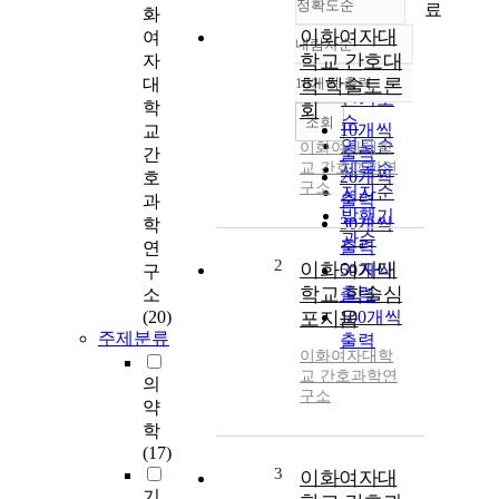
정확도순
료
화
이화여자대
여
내림차순
정확도
학교 간호대
자
순
대
10개씩 출력
학 학술토론
내림차순
인기도
학
회
순
조회
10개씩
교
연도순
이화여자대학
출력
간
교 간호과학연
제목순
20개씩
호
구소
저자순
출력
과
발행기
30개씩
학
관순
출력
연
2
이화여자대
50개씩
구
학교 학술심
출력
소
(20)
포지움
100개씩
주제분류
출력
이화여자대학
교 간호과학연
의
구소
약
학
(17)
3
이화여자대
기