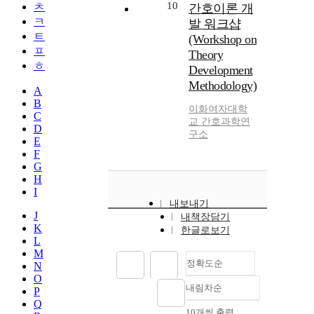
10
ㅊ
간호이론 개
ㅋ
발 워크샵
ㅌ
(Workshop on
ㅍ
Theory
ㅎ
Development
Methodology)
A
B
이화여자대학
C
교 간호과학연
D
구소
E
F
G
H
I
내보내기
J
내책장담기
K
한글로보기
L
M
정확도순
N
O
내림차순
P
정확도
Q
순
10개씩 출력