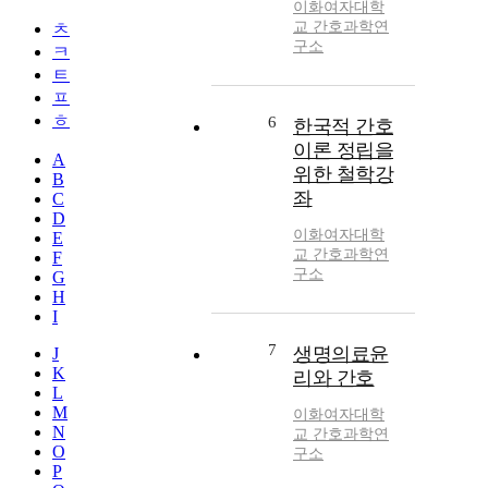
이화여자대학
교 간호과학연
ㅊ
구소
ㅋ
ㅌ
ㅍ
ㅎ
6
한국적 간호
이론 정립을
A
위한 철학강
B
좌
C
D
이화여자대학
E
교 간호과학연
F
구소
G
H
I
7
생명의료윤
J
K
리와 간호
L
M
이화여자대학
N
교 간호과학연
O
구소
P