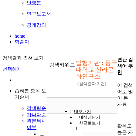
단행본
연구보고서
공개강의
home
학술지
검색결과 좁혀 보기
연관 검
발행기관 : 동국
검색키워드
색어 추
대학교 신라문
선택해제
천
화연구소
(검색결과
3
건)
이 검색
좁혀본 항목 보
어로 많
기순서
이 본
자료
검색량순
내보내기
가나다순
내책장담기
원문복사
한글로보기
활용도
여부
1
높은 자