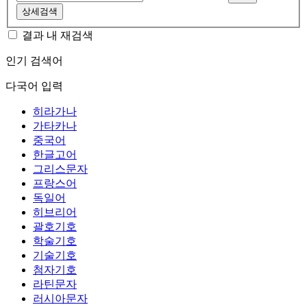
상세검색
결과 내 재검색
인기 검색어
다국어 입력
히라가나
가타카나
중국어
한글고어
그리스문자
프랑스어
독일어
히브리어
괄호기호
학술기호
기술기호
첨자기호
라틴문자
러시아문자