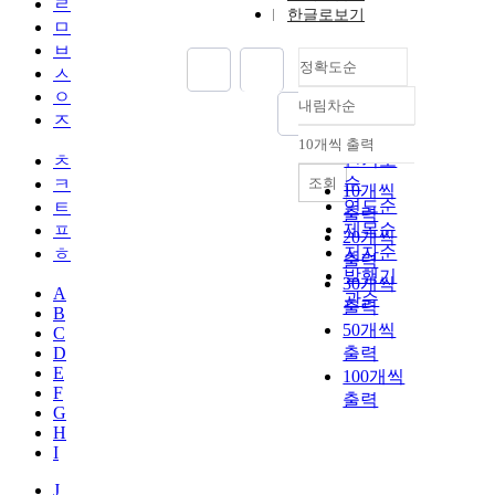
ㄹ
한글로보기
ㅁ
ㅂ
정확도순
ㅅ
ㅇ
내림차순
정확도
ㅈ
순
10개씩 출력
내림차순
인기도
ㅊ
순
조회
ㅋ
10개씩
연도순
ㅌ
출력
제목순
ㅍ
20개씩
저자순
ㅎ
출력
발행기
30개씩
A
관순
출력
B
50개씩
C
D
출력
E
100개씩
F
출력
G
H
I
J