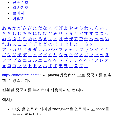
단위기호
일반기호
로마자
아랍어
あ
ぁ
か
が
さ
ざ
た
だ
な
は
ば
ぱ
ま
や
ゃ
ら
わ
ゎ
ん
い
ぃ
き
ぎ
し
じ
ち
ぢ
に
ひ
び
ぴ
み
り
う
ぅ
く
ぐ
す
ず
つ
づ
っ
ぬ
ふ
ぶ
ぷ
む
ゆ
ゅ
る
え
ぇ
け
げ
せ
ぜ
て
で
ね
へ
べ
ぺ
め
れ
お
ぉ
こ
ご
そ
ぞ
と
ど
の
ほ
ぼ
ぽ
も
よ
ょ
ろ
を
ア
ァ
カ
サ
ザ
タ
ダ
ナ
ハ
バ
パ
マ
ヤ
ャ
ラ
ワ
ヮ
ン
イ
ィ
キ
ギ
シ
ジ
チ
ヂ
ニ
ヒ
ビ
ピ
ミ
リ
ウ
ゥ
ク
グ
ス
ズ
ツ
ヅ
ッ
ヌ
フ
ブ
プ
ム
ユ
ュ
ル
エ
ェ
ケ
ゲ
セ
ゼ
テ
デ
ヘ
ベ
ペ
メ
レ
オ
ォ
コ
ゴ
ソ
ゾ
ト
ド
ノ
ホ
ボ
ポ
モ
ヨ
ョ
ロ
ヲ
―
http://chineseinput.net/
에서 pinyin(병음)방식으로 중국어를 변환
할 수 있습니다.
변환된 중국어를 복사하여 사용하시면 됩니다.
예시)
中文 을 입력하시려면
zhongwen
을 입력하시고 space를
누르시면됩니다.