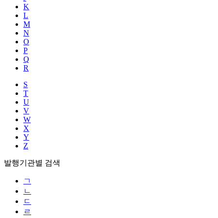
K
L
M
N
O
P
Q
R
S
T
U
V
W
X
Y
Z
발행기관별 검색
ㄱ
ㄴ
ㄷ
ㄹ