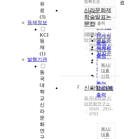
정확도순
료
유
신라문화제
료
내림차순
정확도
(3)
학술발표논
순
등재정보
10개씩 출력
문집
내림차순
인기도
순
조회
동국대학교 신
KCI
10개씩
라문화연구소
연도순
등
출력
ISSN : 1229-
제목순
재
20개씩
0947
(1)
저자순
출력
발행기관
발행기
30개씩
복사/
관순
출력
대출
동
50개씩
신청
국
출력
대
2
신라학 리뷰
100개씩
학
출력
교
동국대학교 신
라문화연구소
신
ISSN : 2951-
라
0783
문
화
복사/
연
대출
구