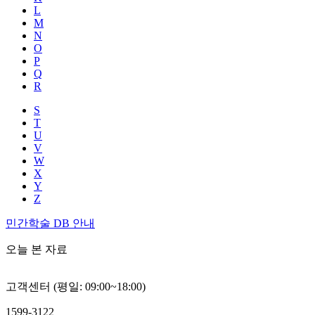
L
M
N
O
P
Q
R
S
T
U
V
W
X
Y
Z
민간학술 DB 안내
오늘 본 자료
고객센터 (평일: 09:00~18:00)
1599-3122