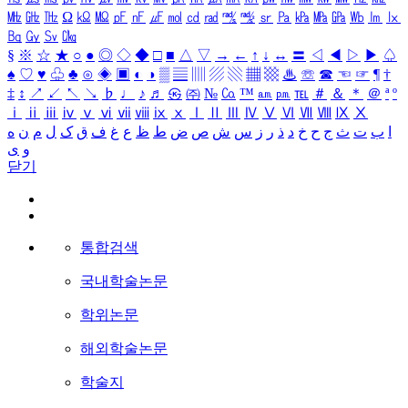
㎒
㎓
㎔
Ω
㏀
㏁
㎊
㎋
㎌
㏖
㏅
㎭
㎮
㎯
㏛
㎩
㎪
㎫
㎬
㏝
㏐
㏓
㏃
㏉
㏜
㏆
§
※
☆
★
○
●
◎
◇
◆
□
■
△
▽
→
←
↑
↓
↔
〓
◁
◀
▷
▶
♤
♠
♡
♥
♧
♣
⊙
◈
▣
◐
◑
▒
▤
▥
▨
▧
▦
▩
♨
☏
☎
☜
☞
¶
†
‡
↕
↗
↙
↖
↘
♭
♩
♪
♬
㉿
㈜
№
㏇
™
㏂
㏘
℡
＃
＆
＊
＠
ª
º
ⅰ
ⅱ
ⅲ
ⅳ
ⅴ
ⅵ
ⅶ
ⅷ
ⅸ
ⅹ
Ⅰ
Ⅱ
Ⅲ
Ⅳ
Ⅴ
Ⅵ
Ⅶ
Ⅷ
Ⅸ
Ⅹ
ا
ب
ت
ث
ج
ح
خ
د
ذ
ر
ز
س
ش
ص
ض
ط
ظ
ع
غ
ف
ق
ک
ل
م
ن
ه
و
ی
닫기
통합검색
국내학술논문
학위논문
해외학술논문
학술지