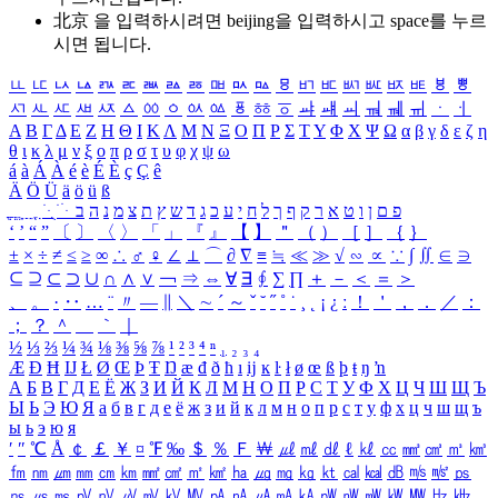
北京 을 입력하시려면
beijing
을 입력하시고 space를 누르
시면 됩니다.
ㅥ
ㅦ
ㅧ
ㅨ
ㅩ
ㅪ
ㅫ
ㅬ
ㅭ
ㅮ
ㅯ
ㅰ
ㅱ
ㅲ
ㅳ
ㅴ
ㅵ
ㅶ
ㅷ
ㅸ
ㅹ
ㅺ
ㅻ
ㅼ
ㅽ
ㅾ
ㅿ
ㆀ
ㆁ
ㆂ
ㆃ
ㆄ
ㆅ
ㆆ
ㆇ
ㆈ
ㆉ
ㆊ
ㆋ
ㆌ
ㆍ
ㆎ
Α
Β
Γ
Δ
Ε
Ζ
Η
Θ
Ι
Κ
Λ
Μ
Ν
Ξ
Ο
Π
Ρ
Σ
Τ
Υ
Φ
Χ
Ψ
Ω
α
β
γ
δ
ε
ζ
η
θ
ι
κ
λ
μ
ν
ξ
ο
π
ρ
σ
τ
υ
φ
χ
ψ
ω
á
à
Á
À
é
è
É
È
ç
Ç
ê
Ä
Ö
Ü
ä
ö
ü
ß
ְ
ֳ
ֲ
ֱ
ָ
ַ
ֵ
ֶ
ִ
ֹ
ּ
ֻ
ׂ
ׁ
ּ
ב
ה
נ
מ
צ
ת
ץ
ש
ד
ג
כ
ע
י
ח
ל
ך
ף
ק
ר
א
ט
ו
ן
ם
פ
‘
’
“
”
〔
〕
〈
〉
「
」
『
』
【
】
＂
（
）
［
］
｛
｝
±
×
÷
≠
≤
≥
∞
∴
♂
♀
∠
⊥
⌒
∂
∇
≡
≒
≪
≫
√
∽
∝
∵
∫
∬
∈
∋
⊆
⊇
⊂
⊃
∪
∩
∧
∨
￢
⇒
⇔
∀
∃
∮
∑
∏
＋
－
＜
＝
＞
、
。
·
‥
…
¨
〃
―
∥
＼
∼
´
～
ˇ
˘
˝
˚
˙
¸
˛
¡
¿
ː
！
＇
，
．
／
：
；
？
＾
＿
｀
｜
½
⅓
⅔
¼
¾
⅛
⅜
⅝
⅞
¹
²
³
⁴
ⁿ
₁
₂
₃
₄
Æ
Ð
Ħ
Ĳ
Ł
Ø
Œ
Þ
Ŧ
Ŋ
æ
đ
ð
ħ
ı
ĳ
ĸ
ŀ
ł
ø
œ
ß
þ
ŧ
ŋ
ŉ
А
Б
В
Г
Д
Е
Ё
Ж
З
И
Й
К
Л
М
Н
О
П
Р
С
Т
У
Ф
Х
Ц
Ч
Ш
Щ
Ъ
Ы
Ь
Э
Ю
Я
а
б
в
г
д
е
ё
ж
з
и
й
к
л
м
н
о
п
р
с
т
у
ф
х
ц
ч
ш
щ
ъ
ы
ь
э
ю
я
′
″
℃
Å
￠
￡
￥
¤
℉
‰
＄
％
Ｆ
￦
㎕
㎖
㎗
ℓ
㎘
㏄
㎣
㎤
㎥
㎦
㎙
㎚
㎛
㎜
㎝
㎞
㎟
㎠
㎡
㎢
㏊
㎍
㎎
㎏
㏏
㎈
㎉
㏈
㎧
㎨
㎰
㎱
㎲
㎳
㎴
㎵
㎶
㎷
㎸
㎹
㎀
㎁
㎂
㎃
㎄
㎺
㎻
㎽
㎾
㎿
㎐
㎑