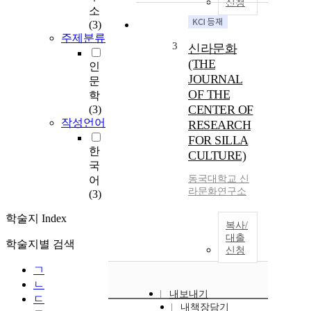
신청
소
(3)
주제분류
3
신라문화
(THE
인
JOURNAL
문
OF THE
학
CENTER OF
(3)
작성언어
RESEARCH
FOR SILLA
한
CULTURE)
국
동국대학교 신
어
라문화연구소
(3)
학술지 Index
복사/
대출
학술지별 검색
신청
ㄱ
ㄴ
내보내기
ㄷ
내책장담기