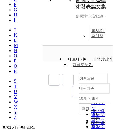
新羅文化祭學
F
術發表論文集
G
H
新羅文化宣揚會
I
J
복사/대
K
출신청
L
M
N
O
내보내기
내책장담기
P
한글로보기
Q
R
정확도순
S
T
내림차순
정확도
U
순
V
10개씩 출력
내림차순
W
인기도
X
순
조회
10개씩
Y
연도순
출력
Z
제목순
20개씩
저자순
발행기관별 검색
출력