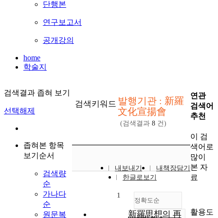
단행본
연구보고서
공개강의
home
학술지
검색결과 좁혀 보기
연관
발행기관 : 新羅
검색키워드
검색어
文化宣揚會
선택해제
추천
(검색결과
8
건)
이 검
좁혀본 항목
색어로
보기순서
많이
본 자
내보내기
내책장담기
검색량
료
한글로보기
순
가나다
1
정확도순
순
활용도
新羅思想의 再
원문복
내림차순