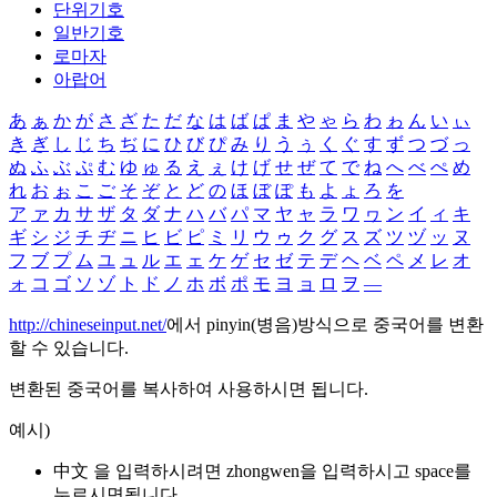
단위기호
일반기호
로마자
아랍어
あ
ぁ
か
が
さ
ざ
た
だ
な
は
ば
ぱ
ま
や
ゃ
ら
わ
ゎ
ん
い
ぃ
き
ぎ
し
じ
ち
ぢ
に
ひ
び
ぴ
み
り
う
ぅ
く
ぐ
す
ず
つ
づ
っ
ぬ
ふ
ぶ
ぷ
む
ゆ
ゅ
る
え
ぇ
け
げ
せ
ぜ
て
で
ね
へ
べ
ぺ
め
れ
お
ぉ
こ
ご
そ
ぞ
と
ど
の
ほ
ぼ
ぽ
も
よ
ょ
ろ
を
ア
ァ
カ
サ
ザ
タ
ダ
ナ
ハ
バ
パ
マ
ヤ
ャ
ラ
ワ
ヮ
ン
イ
ィ
キ
ギ
シ
ジ
チ
ヂ
ニ
ヒ
ビ
ピ
ミ
リ
ウ
ゥ
ク
グ
ス
ズ
ツ
ヅ
ッ
ヌ
フ
ブ
プ
ム
ユ
ュ
ル
エ
ェ
ケ
ゲ
セ
ゼ
テ
デ
ヘ
ベ
ペ
メ
レ
オ
ォ
コ
ゴ
ソ
ゾ
ト
ド
ノ
ホ
ボ
ポ
モ
ヨ
ョ
ロ
ヲ
―
http://chineseinput.net/
에서 pinyin(병음)방식으로 중국어를 변환
할 수 있습니다.
변환된 중국어를 복사하여 사용하시면 됩니다.
예시)
中文 을 입력하시려면
zhongwen
을 입력하시고 space를
누르시면됩니다.