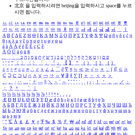
北京 을 입력하시려면
beijing
을 입력하시고 space를 누르
시면 됩니다.
ㅥ
ㅦ
ㅧ
ㅨ
ㅩ
ㅪ
ㅫ
ㅬ
ㅭ
ㅮ
ㅯ
ㅰ
ㅱ
ㅲ
ㅳ
ㅴ
ㅵ
ㅶ
ㅷ
ㅸ
ㅹ
ㅺ
ㅻ
ㅼ
ㅽ
ㅾ
ㅿ
ㆀ
ㆁ
ㆂ
ㆃ
ㆄ
ㆅ
ㆆ
ㆇ
ㆈ
ㆉ
ㆊ
ㆋ
ㆌ
ㆍ
ㆎ
Α
Β
Γ
Δ
Ε
Ζ
Η
Θ
Ι
Κ
Λ
Μ
Ν
Ξ
Ο
Π
Ρ
Σ
Τ
Υ
Φ
Χ
Ψ
Ω
α
β
γ
δ
ε
ζ
η
θ
ι
κ
λ
μ
ν
ξ
ο
π
ρ
σ
τ
υ
φ
χ
ψ
ω
á
à
Á
À
é
è
É
È
ç
Ç
ê
Ä
Ö
Ü
ä
ö
ü
ß
ְ
ֳ
ֲ
ֱ
ָ
ַ
ֵ
ֶ
ִ
ֹ
ּ
ֻ
ׂ
ׁ
ּ
ב
ה
נ
מ
צ
ת
ץ
ש
ד
ג
כ
ע
י
ח
ל
ך
ף
ק
ר
א
ט
ו
ן
ם
פ
‘
’
“
”
〔
〕
〈
〉
「
」
『
』
【
】
＂
（
）
［
］
｛
｝
±
×
÷
≠
≤
≥
∞
∴
♂
♀
∠
⊥
⌒
∂
∇
≡
≒
≪
≫
√
∽
∝
∵
∫
∬
∈
∋
⊆
⊇
⊂
⊃
∪
∩
∧
∨
￢
⇒
⇔
∀
∃
∮
∑
∏
＋
－
＜
＝
＞
、
。
·
‥
…
¨
〃
―
∥
＼
∼
´
～
ˇ
˘
˝
˚
˙
¸
˛
¡
¿
ː
！
＇
，
．
／
：
；
？
＾
＿
｀
｜
½
⅓
⅔
¼
¾
⅛
⅜
⅝
⅞
¹
²
³
⁴
ⁿ
₁
₂
₃
₄
Æ
Ð
Ħ
Ĳ
Ł
Ø
Œ
Þ
Ŧ
Ŋ
æ
đ
ð
ħ
ı
ĳ
ĸ
ŀ
ł
ø
œ
ß
þ
ŧ
ŋ
ŉ
А
Б
В
Г
Д
Е
Ё
Ж
З
И
Й
К
Л
М
Н
О
П
Р
С
Т
У
Ф
Х
Ц
Ч
Ш
Щ
Ъ
Ы
Ь
Э
Ю
Я
а
б
в
г
д
е
ё
ж
з
и
й
к
л
м
н
о
п
р
с
т
у
ф
х
ц
ч
ш
щ
ъ
ы
ь
э
ю
я
′
″
℃
Å
￠
￡
￥
¤
℉
‰
＄
％
Ｆ
￦
㎕
㎖
㎗
ℓ
㎘
㏄
㎣
㎤
㎥
㎦
㎙
㎚
㎛
㎜
㎝
㎞
㎟
㎠
㎡
㎢
㏊
㎍
㎎
㎏
㏏
㎈
㎉
㏈
㎧
㎨
㎰
㎱
㎲
㎳
㎴
㎵
㎶
㎷
㎸
㎹
㎀
㎁
㎂
㎃
㎄
㎺
㎻
㎽
㎾
㎿
㎐
㎑