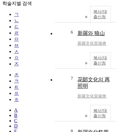
학술지별 검색
복사/대
ㄱ
출신청
ㄴ
ㄷ
6
ㄹ
新羅와 狼山
ㅁ
新羅文化宣揚會
ㅂ
ㅅ
ㅇ
복사/대
출신청
ㅈ
ㅊ
7
花郞文化의 再
ㅋ
照明
ㅌ
ㅍ
新羅文化宣揚會
ㅎ
A
복사/대
B
출신청
C
D
E
8