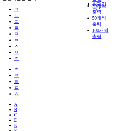
발행기
30개씩
ㄱ
관순
출력
ㄴ
50개씩
ㄷ
출력
ㄹ
100개씩
ㅁ
출력
ㅂ
ㅅ
ㅇ
ㅈ
ㅊ
ㅋ
ㅌ
ㅍ
ㅎ
A
B
C
D
E
F