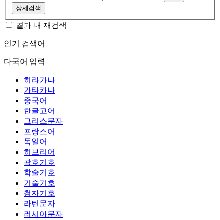
상세검색
결과 내 재검색
인기 검색어
다국어 입력
히라가나
가타카나
중국어
한글고어
그리스문자
프랑스어
독일어
히브리어
괄호기호
학술기호
기술기호
첨자기호
라틴문자
러시아문자