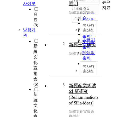
정확도
높은
照明
사여부
순
자료
10개씩 출력
내림차순
인기도
新羅文化宣揚會
유
순
조회
료
10개씩
연도순
(8)
출력
복사/대
제목순
발행기
출신청
20개씩
저자순
관
출력
발행기
30개씩
2
新羅王京硏究
관순
新
출력
羅
50개씩
新羅文化宣揚會
文
출력
化
100개씩
복사/대
宣
출력
출신청
揚
會
(6)
3
新羅産業經濟
의 新硏究
新
(Reilluminations
羅
of Silla-ideas)
文
化
新羅文化宣揚會
宣
慶州市