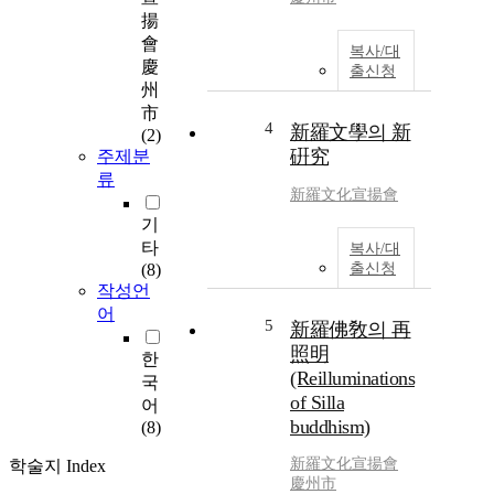
揚
會
복사/대
慶
출신청
州
市
4
新羅文學의 新
(2)
硏究
주제분
류
新羅文化宣揚會
기
타
복사/대
(8)
출신청
작성언
어
5
新羅佛敎의 再
照明
한
(Reilluminations
국
of Silla
어
buddhism)
(8)
新羅文化宣揚會
학술지 Index
慶州市