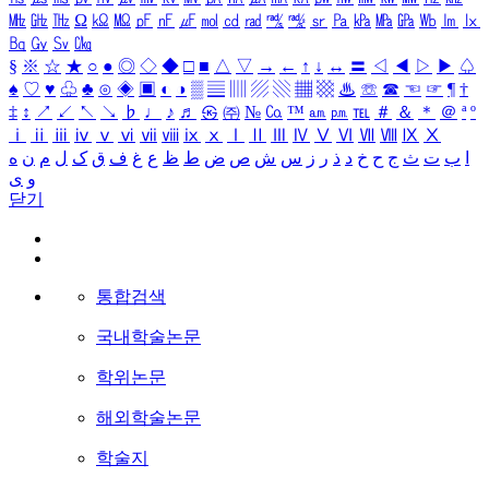
㎒
㎓
㎔
Ω
㏀
㏁
㎊
㎋
㎌
㏖
㏅
㎭
㎮
㎯
㏛
㎩
㎪
㎫
㎬
㏝
㏐
㏓
㏃
㏉
㏜
㏆
§
※
☆
★
○
●
◎
◇
◆
□
■
△
▽
→
←
↑
↓
↔
〓
◁
◀
▷
▶
♤
♠
♡
♥
♧
♣
⊙
◈
▣
◐
◑
▒
▤
▥
▨
▧
▦
▩
♨
☏
☎
☜
☞
¶
†
‡
↕
↗
↙
↖
↘
♭
♩
♪
♬
㉿
㈜
№
㏇
™
㏂
㏘
℡
＃
＆
＊
＠
ª
º
ⅰ
ⅱ
ⅲ
ⅳ
ⅴ
ⅵ
ⅶ
ⅷ
ⅸ
ⅹ
Ⅰ
Ⅱ
Ⅲ
Ⅳ
Ⅴ
Ⅵ
Ⅶ
Ⅷ
Ⅸ
Ⅹ
ا
ب
ت
ث
ج
ح
خ
د
ذ
ر
ز
س
ش
ص
ض
ط
ظ
ع
غ
ف
ق
ک
ل
م
ن
ه
و
ی
닫기
통합검색
국내학술논문
학위논문
해외학술논문
학술지