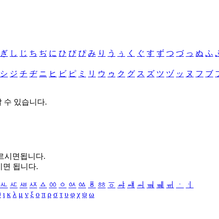
ぎ
し
じ
ち
ぢ
に
ひ
び
ぴ
み
り
う
ぅ
く
ぐ
す
ず
つ
づ
っ
ぬ
ふ
シ
ジ
チ
ヂ
ニ
ヒ
ビ
ピ
ミ
リ
ウ
ゥ
ク
グ
ス
ズ
ツ
ヅ
ッ
ヌ
フ
ブ
할 수 있습니다.
누르시면됩니다.
시면 됩니다.
ㅻ
ㅼ
ㅽ
ㅾ
ㅿ
ㆀ
ㆁ
ㆂ
ㆃ
ㆄ
ㆅ
ㆆ
ㆇ
ㆈ
ㆉ
ㆊ
ㆋ
ㆌ
ㆍ
ㆎ
θ
ι
κ
λ
μ
ν
ξ
ο
π
ρ
σ
τ
υ
φ
χ
ψ
ω