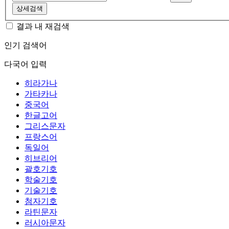
상세검색
결과 내 재검색
인기 검색어
다국어 입력
히라가나
가타카나
중국어
한글고어
그리스문자
프랑스어
독일어
히브리어
괄호기호
학술기호
기술기호
첨자기호
라틴문자
러시아문자