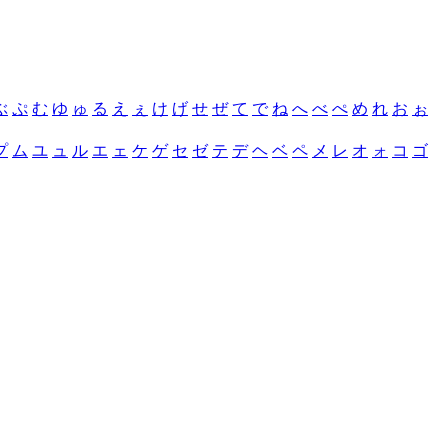
ぶ
ぷ
む
ゆ
ゅ
る
え
ぇ
け
げ
せ
ぜ
て
で
ね
へ
べ
ぺ
め
れ
お
ぉ
プ
ム
ユ
ュ
ル
エ
ェ
ケ
ゲ
セ
ゼ
テ
デ
ヘ
ベ
ペ
メ
レ
オ
ォ
コ
ゴ