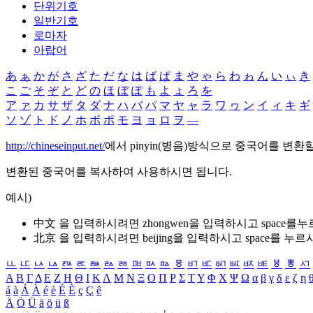
단위기호
일반기호
로마자
아랍어
あ
ぁ
か
が
さ
ざ
た
だ
な
は
ば
ぱ
ま
や
ゃ
ら
わ
ゎ
ん
い
ぃ
き
こ
ご
そ
ぞ
と
ど
の
ほ
ぼ
ぽ
も
よ
ょ
ろ
を
ア
ァ
カ
サ
ザ
タ
ダ
ナ
ハ
バ
パ
マ
ヤ
ャ
ラ
ワ
ヮ
ン
イ
ィ
キ
ギ
ソ
ゾ
ト
ド
ノ
ホ
ボ
ポ
モ
ヨ
ョ
ロ
ヲ
―
http://chineseinput.net/
에서 pinyin(병음)방식으로 중국어를 변환
변환된 중국어를 복사하여 사용하시면 됩니다.
예시)
中文 을 입력하시려면
zhongwen
을 입력하시고 space를
北京 을 입력하시려면
beijing
을 입력하시고 space를 누르
ㅥ
ㅦ
ㅧ
ㅨ
ㅩ
ㅪ
ㅫ
ㅬ
ㅭ
ㅮ
ㅯ
ㅰ
ㅱ
ㅲ
ㅳ
ㅴ
ㅵ
ㅶ
ㅷ
ㅸ
ㅹ
ㅺ
Α
Β
Γ
Δ
Ε
Ζ
Η
Θ
Ι
Κ
Λ
Μ
Ν
Ξ
Ο
Π
Ρ
Σ
Τ
Υ
Φ
Χ
Ψ
Ω
α
β
γ
δ
ε
ζ
η
á
à
Á
À
é
è
É
È
ç
Ç
ê
Ä
Ö
Ü
ä
ö
ü
ß