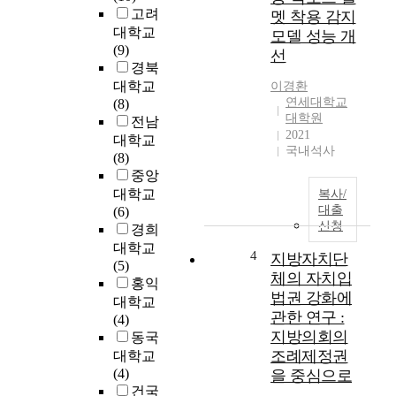
에
고려
멧 착용 감지
게
대학교
모델 성능 개
일
(9)
선
상
경북
을
대학교
이경환
즐
연세대학교
(8)
기
대학원
전남
며
2021
대학교
다
국내석사
(8)
른
중앙
사
대학교
복사/
람
대출
(6)
과
신청
경희
관
대학교
계
4
지방자치단
(5)
를
체의 자치입
홍익
맺
법권 강화에
대학교
고
관한 연구 :
(4)
,
지방의회의
동국
공
조례제정권
대학교
동
(4)
을 중심으로
체
건국
를