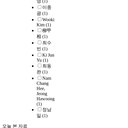
영
(1)
장
r
의
t
심
측
하
기
이종
된
e
법
h
으
면
고
계
시
광
(1)
n
리
e
로
에
,
적
장
t
,
Wooki
f
기
서
새
특
의
Kim
(1)
n
사
a
독
는
로
성
관
柳甲
u
무
b
교
참
운
평
심
m
相
(1)
처
r
세
가
환
가
을
b
리
i
최수
계
국
경
를
얻
e
범
c
관
빈
(1)
별
변
위
고
r
위
a
을
Ki Jun
로
화
해
이
o
,
t
바
Yu
(1)
본
에
목
익
f
법
i
탕
최동
아
대
적
을
c
률
o
으
완
(1)
시
한
으
추
e
우
n
로
Nam
아
적
로
구
l
위
o
한
Chang
무
응
압
한
l
및
f
Hee,
미
대
을
출
다
s
Jeong
법
c
디
예
저
,
Hawoong
는
i
률
o
어
술
해
열
(1)
것
n
유
m
교
축
하
처
정남
을
p
보
p
재
제
는
리
일
(1)
확
i
의
l
를
참
요
등
인
t
원
e
통
가
인
실
오늘 본 자료
할
h
칙
x