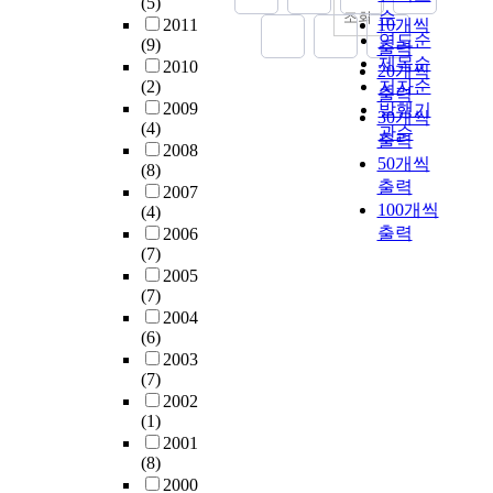
(5)
문
내
제
징
e
자
i
나
순
조회
2011
10개씩
화
딛
생
은
r
치
o
고
연도순
(9)
출력
회
어
산
팬
e
입
n
있
제목순
2010
관
야
라
20개씩
덤
s
법
(
으
(2)
저자순
이
하
인
출력
의
t
권
A
며
2009
발행기
주
는
을
30개씩
브
u
을
L
,
(4)
관순
관
대
이
출력
랜
d
규
D
이
2008
한
학
용
50개씩
드
i
정
)
로
(8)
‘
생
한
출력
참
e
하
p
인
2007
2
계
압
여
100개씩
d
여
(4)
r
하
0
층
출
와
b
출력
보
2006
o
여
0
에
재
공
(7)
y
장
v
미
8
게
를
유
2005
a
하
i
디
아
도
이
(7)
행
l
고
d
어
시
마
용
2004
위
i
있
e
를
아
찬
하
(6)
가
g
다
s
수
무
가
여
2003
방
h
.
a
용
대
지
모
(7)
탄
t
그
n
하
예
인
든
2002
소
,
러
e
는
(1)
술
데
특
년
s
나
l
데
2001
제
,
성
단
c
지
e
있
(8)
’
사
평
이
a
방
g
어
2000
행
이
가