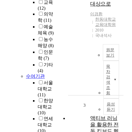
교육
대상으로
(12)
의약
이경환
한동대학교
학
(11)
교육대학원
예술
2010
체육
(9)
국내석사
농수
해양
(8)
원문
인문
보기
학
(7)
미
기타
목
디
(4)
차
어
수여기관
검
는
서울
색
어
조
대학교
린
회
(11)
이
한양
와
음성
3
대학교
듣기
청
(10)
소
액티브 러닝
연세
년
을 활용한 전
대학교
들
(10)
동 킥보드 헬