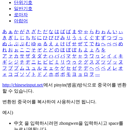
단위기호
일반기호
로마자
아랍어
あ
ぁ
か
が
さ
ざ
た
だ
な
は
ば
ぱ
ま
や
ゃ
ら
わ
ゎ
ん
い
ぃ
き
ぎ
し
じ
ち
ぢ
に
ひ
び
ぴ
み
り
う
ぅ
く
ぐ
す
ず
つ
づ
っ
ぬ
ふ
ぶ
ぷ
む
ゆ
ゅ
る
え
ぇ
け
げ
せ
ぜ
て
で
ね
へ
べ
ぺ
め
れ
お
ぉ
こ
ご
そ
ぞ
と
ど
の
ほ
ぼ
ぽ
も
よ
ょ
ろ
を
ア
ァ
カ
サ
ザ
タ
ダ
ナ
ハ
バ
パ
マ
ヤ
ャ
ラ
ワ
ヮ
ン
イ
ィ
キ
ギ
シ
ジ
チ
ヂ
ニ
ヒ
ビ
ピ
ミ
リ
ウ
ゥ
ク
グ
ス
ズ
ツ
ヅ
ッ
ヌ
フ
ブ
プ
ム
ユ
ュ
ル
エ
ェ
ケ
ゲ
セ
ゼ
テ
デ
ヘ
ベ
ペ
メ
レ
オ
ォ
コ
ゴ
ソ
ゾ
ト
ド
ノ
ホ
ボ
ポ
モ
ヨ
ョ
ロ
ヲ
―
http://chineseinput.net/
에서 pinyin(병음)방식으로 중국어를 변환
할 수 있습니다.
변환된 중국어를 복사하여 사용하시면 됩니다.
예시)
中文 을 입력하시려면
zhongwen
을 입력하시고 space를
누르시면됩니다.