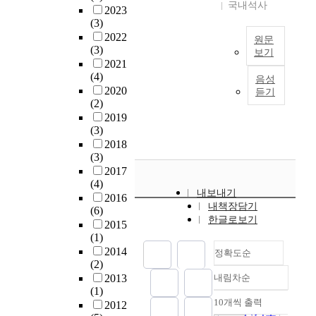
책
국내석사
연
적
칸
2023
.
P
1
임
구
인
듐
(3)
a
항
전
이
선
원
2022
원문
4
n
과
가
(3)
다
택
소
보기
편
a
지
)
2021
.
과
를
의
x
방
A
등
(4)
.
책
함
음성
연
g
자
t
의
2020
듣기
임
유
구
i
치
o
가
(2)
연
을
한
가
n
법
m
치
2019
구
바
알
설
s
및
i
들
(3)
대
탕
루
명
e
개
c
을
2018
상
으
미
하
n
별
l
담
(3)
은
로
늄
는
g
법
a
고
2017
서
성
신
A
C
령
(4)
y
있
울
인
합
내보내기
.
.
에
2016
e
어
시
으
금
내책장담기
R
(6)
A
서
r
갈
가
로
을
한글로보기
.
2015
.
지
d
등
주
서
설
(1)
M
M
방
e
과
최
의
계
2014
.
e
정확도순
자
p
충
하
첫
하
(2)
Y
y
치
o
돌
고
걸
였
2013
내림차순
.
e
단
정확도
s
이
세
음
고
(1)
의
r
체
i
순
일
10개씩 출력
종
을
실
2012
내림차순
특
w
의
t
어
인기도