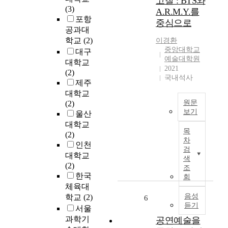
고찰 : BTS와
자
을
(3)
A.R.M.Y.를
치
읽
포항
중심으로
에
고
공과대
관
바
학교
(2)
이경환
한
라
중앙대학교
대구
규
보
예술대학원
대학교
정
는
2021
(2)
을
방
국내석사
제주
두
법
대학교
어
등
원문
(2)
지
을
보기
울산
방
제
대학교
본
자
시
목
(2)
연
치
하
차
인천
구
제
여
검
대학교
는
도
어
색
(2)
1
를
린
조
한국
0
보
회
이
년
체육대
장
와
동
음성
학교
(2)
하
6
청
듣기
안
고
서울
소
발
있
년
과학기
공연예술을
표
다