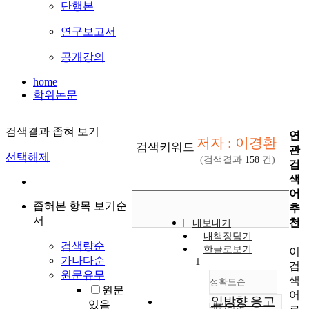
단행본
연구보고서
공개강의
home
학위논문
검색결과 좁혀 보기
연
저자 : 이경환
검색키워드
관
선택해제
(검색결과
158
건)
검
색
어
좁혀본 항목 보기순
추
서
천
내보내기
내책장담기
검색량순
한글로보기
이
가나다순
1
검
원문유무
색
정확도순
원문
어
일방향 응고
있음
내림차순