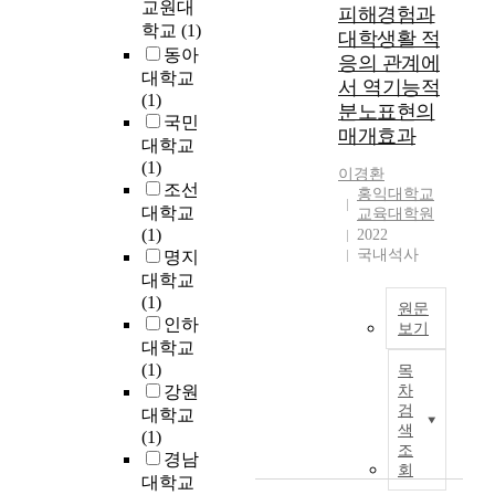
공
교원대
효
피해경험과
정
.
간
학교
(1)
과
을
대학생활 적
그
을
동아
를
수
러
응의 관계에
상
확
대학교
행
나
서 역기능적
품
인
(1)
하
기
분노표현의
으
하
국민
게
독
매개효과
로
고
대학교
하
교
하
자
(1)
는
적
이경환
는
체
조선
민
가
홍익대학교
도
계
주
대학교
치
교육대학원
시
적
주
(1)
2022
관
마
문
국내석사
의
명지
이
케
헌
실
대학교
선
팅
고
현
(1)
한
원문
이
찰
의
인하
사
보기
공
을
한
랑
대학교
연
사
수
형
,
(1)
목
예
이
행
태
내
강원
차
술
버
하
이
검
적
대학교
교
폭
였
색
다
인
(1)
류
력
조
다
.
아
경남
를
은
회
.
지
름
대학교
통
반