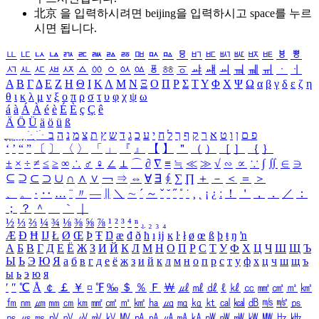
北京 을 입력하시려면
beijing
을 입력하시고 space를 누르
시면 됩니다.
ㅥ
ㅦ
ㅧ
ㅨ
ㅩ
ㅪ
ㅫ
ㅬ
ㅭ
ㅮ
ㅯ
ㅰ
ㅱ
ㅲ
ㅳ
ㅴ
ㅵ
ㅶ
ㅷ
ㅸ
ㅹ
ㅺ
ㅻ
ㅼ
ㅽ
ㅾ
ㅿ
ㆀ
ㆁ
ㆂ
ㆃ
ㆄ
ㆅ
ㆆ
ㆇ
ㆈ
ㆉ
ㆊ
ㆋ
ㆌ
ㆍ
ㆎ
Α
Β
Γ
Δ
Ε
Ζ
Η
Θ
Ι
Κ
Λ
Μ
Ν
Ξ
Ο
Π
Ρ
Σ
Τ
Υ
Φ
Χ
Ψ
Ω
α
β
γ
δ
ε
ζ
η
θ
ι
κ
λ
μ
ν
ξ
ο
π
ρ
σ
τ
υ
φ
χ
ψ
ω
á
à
Á
À
é
è
É
È
ç
Ç
ê
Ä
Ö
Ü
ä
ö
ü
ß
ְ
ֳ
ֲ
ֱ
ָ
ַ
ֵ
ֶ
ִ
ֹ
ּ
ֻ
ׂ
ׁ
ּ
ב
ה
נ
מ
צ
ת
ץ
ש
ד
ג
כ
ע
י
ח
ל
ך
ף
ק
ר
א
ט
ו
ן
ם
פ
‘
’
“
”
〔
〕
〈
〉
「
」
『
』
【
】
＂
（
）
［
］
｛
｝
±
×
÷
≠
≤
≥
∞
∴
♂
♀
∠
⊥
⌒
∂
∇
≡
≒
≪
≫
√
∽
∝
∵
∫
∬
∈
∋
⊆
⊇
⊂
⊃
∪
∩
∧
∨
￢
⇒
⇔
∀
∃
∮
∑
∏
＋
－
＜
＝
＞
、
。
·
‥
…
¨
〃
―
∥
＼
∼
´
～
ˇ
˘
˝
˚
˙
¸
˛
¡
¿
ː
！
＇
，
．
／
：
；
？
＾
＿
｀
｜
½
⅓
⅔
¼
¾
⅛
⅜
⅝
⅞
¹
²
³
⁴
ⁿ
₁
₂
₃
₄
Æ
Ð
Ħ
Ĳ
Ł
Ø
Œ
Þ
Ŧ
Ŋ
æ
đ
ð
ħ
ı
ĳ
ĸ
ŀ
ł
ø
œ
ß
þ
ŧ
ŋ
ŉ
А
Б
В
Г
Д
Е
Ё
Ж
З
И
Й
К
Л
М
Н
О
П
Р
С
Т
У
Ф
Х
Ц
Ч
Ш
Щ
Ъ
Ы
Ь
Э
Ю
Я
а
б
в
г
д
е
ё
ж
з
и
й
к
л
м
н
о
п
р
с
т
у
ф
х
ц
ч
ш
щ
ъ
ы
ь
э
ю
я
′
″
℃
Å
￠
￡
￥
¤
℉
‰
＄
％
Ｆ
￦
㎕
㎖
㎗
ℓ
㎘
㏄
㎣
㎤
㎥
㎦
㎙
㎚
㎛
㎜
㎝
㎞
㎟
㎠
㎡
㎢
㏊
㎍
㎎
㎏
㏏
㎈
㎉
㏈
㎧
㎨
㎰
㎱
㎲
㎳
㎴
㎵
㎶
㎷
㎸
㎹
㎀
㎁
㎂
㎃
㎄
㎺
㎻
㎽
㎾
㎿
㎐
㎑