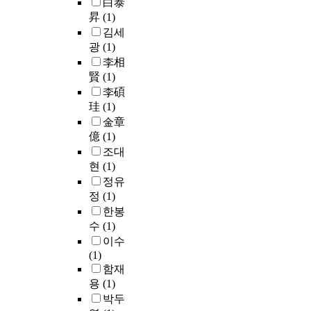
白泰
체
된
A
아
u
율
h
약
昇
(1)
계
대
l
가
e
범
,
하
김세
,
인
-
B
s
위
i
였
광
(1)
재
관
S
T
w
를
t
다
관
계
c
李相
S
e
확
i
.
람
를
a
賢
(1)
브
r
대
s
따
의
형
l
李碩
랜
e
하
i
라
향
성
l
珪
(1)
드
c
는
d
서
조
및
o
관
o
金章
것
e
여
사
유
y
련
m
이
億
(1)
a
전
를
지
의
굿
p
다
l
히
조대
진
하
실
즈
o
.
l
쉽
현
(1)
행
는
제
서
s
그
y
게
정유
하
것
양
비
e
러
s
접
정
(1)
였
에
산
스
d
나
u
할
한봉
다
대
조
를
o
기
i
수
수
(1)
.
한
건
만
f
관
t
있
이수
출
어
확
들
d
간
e
는
(1)
연
려
립
어
i
권
d
T
함재
자
움
과
내
f
한
f
V
집
을
이
용
(1)
어
f
침
o
를
단
유
때
박두
보
e
해
r
중
의
발
의