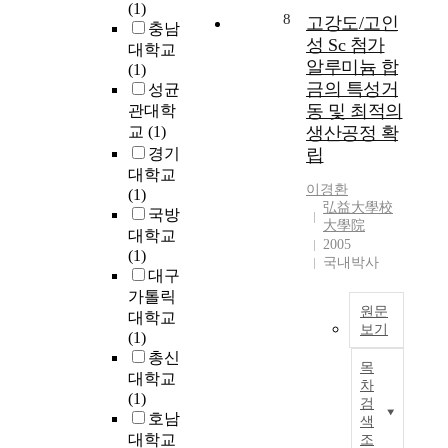
체
방
다
(1)
해
복
8
고강도/고인
계
자
움
충남
어
성
적
성 Sc 첨가
치
,
대학교
떻
,
문
의
알루미늄 합
진
(1)
게
확
헌
이
정
금의 특성거
성균
구
산
고
러
한
동 및 최적의
관대학
현
성
찰
한
안
교
(1)
생산공정 확
되
,
을
기
식
경기
립
는
예
통
능
,
대학교
지
측
해
을
인
이경환
(1)
실
불
동
위
간
弘益大學校
국방
증
가
향
해
평
大學院
대학교
적
능
을
서
2005
등
(1)
으
한
확
국내박사
는
등
대구
로
표
인
자
의
조
현
가톨릭
해
치
가
원문
사
수
대학교
본
권
치
보기
한
위
(1)
결
의
를
연
등
이
총신
과
실
담
목
구
의
연
대학교
1
질
고
차
성
위
구
(1)
편
적
검
있
과
험
보
호남
의
색
인
는
물
성
고
대학교
조
논
보
반