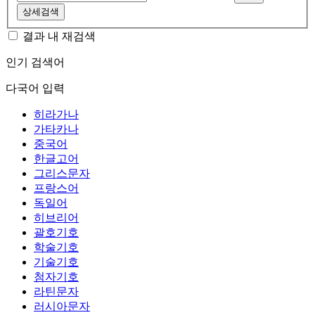
상세검색
결과 내 재검색
인기 검색어
다국어 입력
히라가나
가타카나
중국어
한글고어
그리스문자
프랑스어
독일어
히브리어
괄호기호
학술기호
기술기호
첨자기호
라틴문자
러시아문자