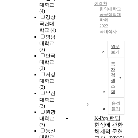
이경환
대학교
형
한양대학교
(4)
성
공공정책대
경상
하
학원
국립대
며
2022
학교
(4)
사
국내석사
회
영남
의
대학교
원문
일
(3)
보기
원
단국
우
으
대학교
목
리
로
(3)
차
의
살
서강
검
현
아
대학교
색
행
가
조
(3)
헌
는
회
부산
법
방
대학교
제
음성
법
5
(3)
듣기
8
,
원광
장
사
K-Pop 팬덤
대학교
은
회
현상에 관한
(3)
지
현
동신
체계적 문헌
방
상
대학교