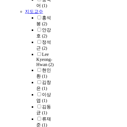
,
i
어
a
이
어
(1)
류
으
보
뮤
n
서
s
접
행
로
고
지도교수
직
g
는
p
하
사
유
된
홍석
비
t
안
e
는
가
발
A
봉
(2)
디
o
되
c
어
서
된
l
안강
오
t
며
t
린
울
심
-
리
호
(2)
h
,
r
이
시
리
S
액
e
주
정석
a
들
에
적
c
션
i
민
t
근
(2)
에
미
문
a
과
r
의
i
게
Lee
치
제
l
같
a
권
o
Kyeong-
는
는
와
l
은
g
Hwan
(2)
리
n
더
도
이
o
2
e
현인
제
a
욱
시
와
y
차
s
한
환
(1)
n
그
마
관
의
콘
,
또
o
렇
김창
케
련
연
텐
g
는
s
다
은
(1)
팅
한
구
츠
r
의
t
.
이상
에
부
결
가
a
무
r
그
엽
(1)
미
적
과
활
d
부
u
러
김동
치
절
는
발
e
과
c
나
균
(1)
는
한
T
하
s
등
t
지
류재
영
표
e
게
,
침
u
금
향
현
s
준
(1)
생
a
익
r