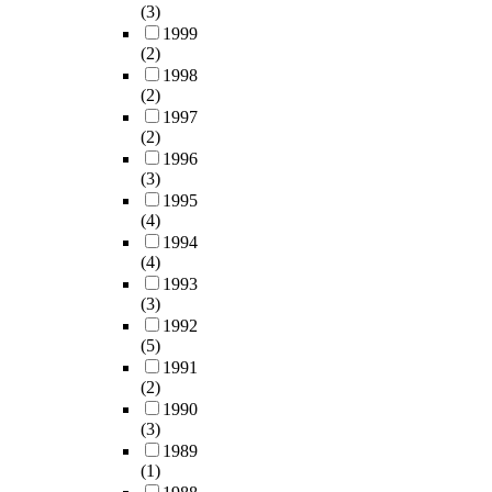
해
n
자
a
분
(3)
사
버
를
외
n
치
n
별
1999
이
폭
실
팬
i
단
t
의
(2)
다
력
시
덤
n
체
,
지
1998
.
과
하
을
g
는
e
혜
(2)
이
같
였
확
a
해
f
,
1997
행
은
다
보
n
당
(2)
f
절
사
외
.
하
d
지
1996
i
제
에
상
고
는
(3)
t
역
c
의
참
경
강
것
1995
r
의
i
지
여
험
도
(4)
에
a
사
e
혜
한
은
및
1994
긍
n
무
n
,
관
다
우
(4)
정
s
와
t
개
람
양
수
1993
적
m
관
a
인
객
한
한
(3)
인
i
련
n
적
과
심
특
1992
효
s
해
d
․
(5)
출
리
성
과
s
서
w
사
1991
연
적
을
를
i
자
e
회
(2)
자
문
얻
주
o
치
l
적
1990
집
제
기
었
n
입
l
감
(3)
단
와
위
다
e
법
c
시
1989
을
그
하
는
l
권
o
및
(1)
추
로
여
것
e
을
n
실