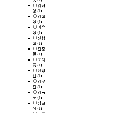
한
s
치
y
교
장
능
결
김하
다
h
단
d
육
및
적
과
른
영
(1)
o
체
e
이
관
분
를
개
w
가
김철
f
었
람
노
재
인
e
자
i
성
(1)
고
환
표
현
이
d
치
n
기
이윤
경
현
하
나
t
입
e
독
성
(1)
,
은
기
기
h
법
d
교
신형
주
대
가
업
a
을
t
세
철
(1)
관
학
매
단
t
함
h
계
전정
기
생
우
체
t
에
i
관
환
(1)
관
들
어
,
h
있
c
에
의
에
려
조치
심
e
어
k
기
기
게
웠
룡
(1)
지
m
자
n
초
능
청
다
신광
어
o
율
e
한
과
소
.
섭
(1)
는
s
성
s
교
역
년
따
타
김우
t
을
s
육
할
기
라
브
o
진
(1)
보
.
이
,
에
서
랜
f
장
A
김동
부
행
비
본
드
t
하
s
족
노
(1)
사
해
연
는
i
고
s
하
장교
운
확
구
더
s
그
u
고
식
(1)
영
산
는
나
s
규
c
미