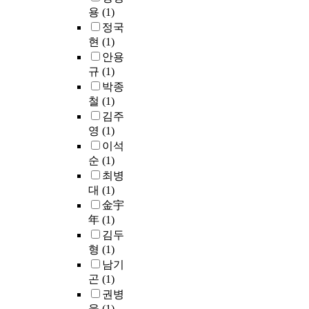
석
적
용
여
r
따
o
로
용
(1)
,
인
하
홍
s
라
n
하
정국
행
형
기
보
e
야
f
는
현
(1)
사
태
에
에
s
한
o
기
안용
취
로
는
긍
e
다
r
본
규
(1)
지
표
다
정
c
.
m
에
와
현
소
박종
적
t
a
서
이
된
무
철
(1)
인
i
자
l
시
미
분
리
김주
역
o
치
f
작
지
노
가
영
(1)
할
n
입
i
된
,
가
있
을
s
이석
법
l
인
기
있
고
하
o
권
순
(1)
m
본
획
다
생
고
f
을
o
주
최병
및
.
산
이
m
강
f
의
대
(1)
프
분
환
러
a
화
p
적
金宇
로
노
경
한
i
하
r
세
年
(1)
그
정
과
결
n
는
e
계
김두
램
서
맞
과
r
것
c
관
형
(1)
분
로
지
물
o
은
i
에
남기
석
인
않
을
o
지
s
기
,
한
아
곤
(1)
관
t
방
e
초
행
역
실
권병
찰
s
자
l
한
사
기
험
웅
(1)