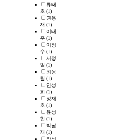
까
을
중
t
류태
산
n
적
e
지
조
에
및
호
(1)
되
d
내
s
행
사
는
제
권용
고
c
용
w
해
하
누
조
공
재
(1)
u
에
i
져
였
구
설
유
l
대
이태
t
왔
다
나
비
될
t
해
h
훈
(1)
던
.
평
가
수
i
서
a
미
이정
범
실
록
v
는
h
디
수
(1)
관
하
험
아
a
법
o
어
서정
람
게
적
이
r
률
m
교
일
(1)
객
경
인
돌
s
의
o
육
최응
의
험
부
브
.
위
g
은
렬
(1)
측
할
분
랜
T
임
e
그
면
수
이
안성
드
h
이
n
내
에
있
많
희
(1)
참
e
필
e
용
서
는
아
정재
여
t
요
o
이
는
분
생
호
(1)
욕
r
하
u
인
참
노
산
구
윤성
a
다
s
간
가
와
라
를
n
현
(1)
는
a
을
대
역
인
촉
s
한
n
박달
중
상
기
에
진
v
계
d
심
재
(1)
분
능
적
하
e
를
c
으
장성