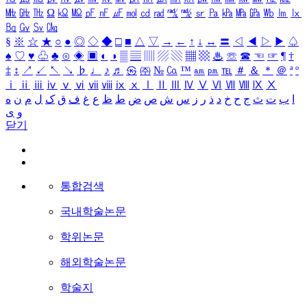
㎒
㎓
㎔
Ω
㏀
㏁
㎊
㎋
㎌
㏖
㏅
㎭
㎮
㎯
㏛
㎩
㎪
㎫
㎬
㏝
㏐
㏓
㏃
㏉
㏜
㏆
§
※
☆
★
○
●
◎
◇
◆
□
■
△
▽
→
←
↑
↓
↔
〓
◁
◀
▷
▶
♤
♠
♡
♥
♧
♣
⊙
◈
▣
◐
◑
▒
▤
▥
▨
▧
▦
▩
♨
☏
☎
☜
☞
¶
†
‡
↕
↗
↙
↖
↘
♭
♩
♪
♬
㉿
㈜
№
㏇
™
㏂
㏘
℡
＃
＆
＊
＠
ª
º
ⅰ
ⅱ
ⅲ
ⅳ
ⅴ
ⅵ
ⅶ
ⅷ
ⅸ
ⅹ
Ⅰ
Ⅱ
Ⅲ
Ⅳ
Ⅴ
Ⅵ
Ⅶ
Ⅷ
Ⅸ
Ⅹ
ا
ب
ت
ث
ج
ح
خ
د
ذ
ر
ز
س
ش
ص
ض
ط
ظ
ع
غ
ف
ق
ک
ل
م
ن
ه
و
ی
닫기
통합검색
국내학술논문
학위논문
해외학술논문
학술지