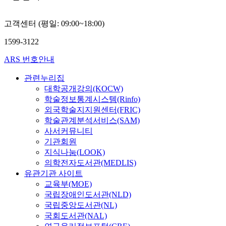
해
경
으
제
수
a
으
h
교
험
로
양
있
n
로
e
육
고객센터 (평일: 09:00~18:00)
여
도
산
었
d
인
t
을
부
작
설
다
c
해
e
실
1599-3122
,
용
비
.
o
제
r
시
서
한
를
ARS 번호안내
r
한
o
하
울
다
이
더
t
되
s
여
이
.
용
관련누리집
나
e
고
t
단
라
따
하
대학공개강의(KOCW)
아
x
있
r
순
는
라
여
학술정보통계시스템(Rinfo)
가
r
는
u
히
도
서
모
외국학술지지원센터(FRIC)
위
e
실
c
미
시
이
든
와
학술관계분석서비스(SAM)
g
정
t
디
의
러
제
같
i
사서커뮤니티
이
u
어
인
한
조
은
o
다
기관회원
r
를
지
대
실
과
n
.
e
지식나눔(LOOK)
접
여
인
험
정
d
s
하
의학전자도서관(MEDLIS)
부
관
을
을
e
지
a
는
유관기관 사이트
,
계
하
통
p
방
n
능
교육부(MOE)
공
문
여
해
e
자
d
력
국립장애인도서관(NLD)
연
제
바
생
n
치
f
뿐
국립중앙도서관(NL)
운
와
로
산
d
법
u
아
국회도서관(NAL)
영
전
생
된
i
은
n
니