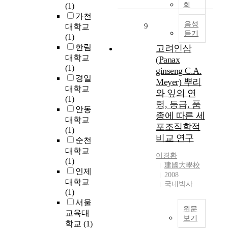
이
을
서
회
(1)
문
장
면
다
지
는
가천
을
이
,
.
닌
“
음성
9
대학교
제
있
미
듣기
즉
외
고
(1)
외
어
디
대
상
강
한림
고려인삼
하
야
어
규
사
도
대학교
고
(Panax
하
가
모
건
/
(1)
1
며
ginseng C.A.
치
상
으
고
경일
0
,
관
Meyer) 뿌리
품
로
인
대
대학교
이
은
와 잎의 연
시
서
성
,
(1)
를
왜
령, 등급, 품
장
항
S
2
안동
위
곡
종에 따른 세
을
상
c
0
대학교
해
된
포조직학적
형
새
첨
대
(1)
서
사
성
로
가
비교 연구
를
순천
는
랑
하
운
알
대
지
대학교
,
이경환
고
환
루
상
방
(1)
외
建國大學校
있
경
미
으
자
인제
적
2008
는
에
늄
로
치
대학교
인
국내박사
공
적
합
한
단
(1)
아
연
응
금
연
체
서울
름
예
해
특
원문
구
의
다
교육대
술
야
성
보기
가
자
움
학교
(1)
이
하
거