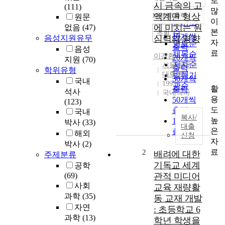
로
정확도
시 금속의 고
(111)
많
순
10개씩 출력
액계면 형상
원문
내림차순
이
인기도
에 미치는 원
없음
(47)
본
순
조회
10개씩
음성지원유무
심력의 영향
자
연도순
출력
음성
료
제목순
이경환
20개씩
지원
(70)
저자순
서울대학교
출력
학위유형
대학원
발행기
30개씩
국내
1995
관순
활
출력
석사
국내박사
용
50개씩
(123)
도
출력
국내
복사/
높
100개씩
박사
(33)
대출
은
출력
해외
신청
자
박사
(2)
료
2
배려에 대한
주제분류
기독교 세계
공학
(69)
관적 미디어
사회
교육 재량활
과학
(35)
동 교재 개발
자연
: 초등학교 6
과학
(13)
학년 학생을