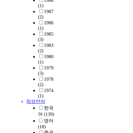
1988
출
인
합
이
c
행
t
천
(1)
하
한
금
다
t
사
r
이
1987
여
부
설
.
r
할
(2)
o
용
설
적
계
특
o
수
1986
l
기
문
절
및
히
(1)
n
있
l
가
작
한
최
,
1985
m
고
a
필
업
표
적
(3)
커
i
,
b
요
을
현
제
1983
버
c
자
l
하
진
을
조
(2)
곡
r
치
e
다
행
유
공
1980
,
o
입
w
.
하
발
정
(1)
댄
s
법
a
미
였
하
연
1979
스
c
권
y
디
(3)
고
기
구
영
o
의
t
어
1978
본
때
를
상
p
행
o
와
(2)
아
문
수
,
y
사
c
친
1974
시
이
행
뮤
p
는
o
숙
(1)
아
다
하
직
e
법
a
하
작성언어
권
.
였
비
r
령
t
고
한국
공
사
다
디
t
에
h
그
어
(139)
연
이
.
오
a
위
i
것
영어
예
버
기
리
i
반
g
을
(18)
술
폭
존
뷰
n
되
h
많
중국
교
력
에