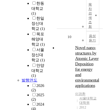
각
T
치
,
한동
목
도
는
동
각
h
입
쾌
대학교
차
시
인
및
2
e
법
락
(1)
검
의
간
최
편
m
권
및
색
한일
마
의
적
,
a
을
자
조
장신대
케
적
의
1
i
강
회
극
학교
(1)
팅
응
생
편
n
화
의
목포
전
수
산
이
r
음성
할
휴
10
해양대
략
준
공
듣기
었
o
필
식
에
에
정
학교
(1)
고
o
요
(
Novel nano-
있
영
확
서울
본
t
가
오
structures by
어
향
립
장신대
연
s
있
락
Atomic Layer
얼
을
“
학교
(1)
구
a
다
)
Deposition
마
미
에
의
안양
n
.
,
나
칠
관
for energy
결
d
대학교
인
중
수
한
and
과
l
(1)
헌
간
요
있
보
environmental
는
발행연도
e
법
차
한
다
고
다
applications
a
제
2026
별
지
.
서
음
(2)
v
1
,
를
이
이
이경환
과
2025
e
1
네
살
는
다
서울대학교
(2)
같
s
7
탓
대학원
펴
자
.
2024
았
o
조
(
2012
본
율
스
(4)
다
f
제