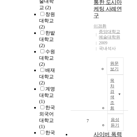
들
술대학
통한 도시마
된
.
의
교
(2)
케팅 사례연
방
지
사
창원
구
탄
방
회
대학교
소
자
화
이경환
(2)
년
치
,
중앙대학교
한밭
단
는
문
예술대학원
대학교
과
그
2009
화
(2)
A
국내석사
지
화
수원
.
방
에
대학교
R
의
강
원문
(2)
.
특
력
보기
배재
M
성
한
대학교
본
.
과
영
목
(2)
연
Y
실
향
차
계명
구
.
정
검
력
대학교
는
를
색
에
을
(1)
도
조
중
맞
행
한국
시
회
심
게
사
라
외국어
으
적
하
는
음성
대학교
7
로
절
고
듣기
특
(1)
팬
한
있
정
한국
사이버 폭력
덤
행
다