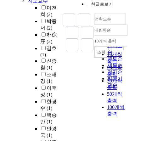
e
지도교수
의
n
재
스
l
는
축
한글로보기
소
o
창
o
이천
생
러
t
전
하
년
f
조
f
희
(2)
전
운
i
략
였
기
정확도순
a
적
u
략
박종
것
n
에
다
의
s
영
r
들
이
서
(2)
g
대
.
내림차순
문
h
정확도
성
b
이
사
朴倧
i
한
국
제
i
에
a
순
추
실
n
序
(2)
10개씩 출력
특
남
내림차순
로
p
관
n
인기도
진
이
t
징
7
김호
그
c
한
c
순
되
조회
다
h
과
10개씩
성
(1)
치
a
연
o
고
연도순
.
r
의
은
신종
출력
지
n
구
n
있
제목순
현
e
의
재
칠
(1)
20개씩
않
b
이
t
다
재
저자순
e
를
령
출력
조재
고
e
다
i
.
낭
발행기
m
발
로
30개씩
경
(1)
성
a
.
n
하
비
관순
a
견
와
출력
인
이후
n
그
u
지
성
j
하
자
이
50개씩
정
(1)
a
리
o
만
으
o
고
비
된
출력
l
한경
고
u
그
로
r
자
령
후
100개씩
y
기
s
수
(1)
구
비
p
하
로
에
출력
z
독
l
백승
체
정
r
는
상
도
e
교
y
적
만
(1)
되
o
데
에
평
d
적
.
인
는
안광
b
목
포
생
u
입
I
실
견
국
(1)
l
적
진
습
s
장
n
천
해