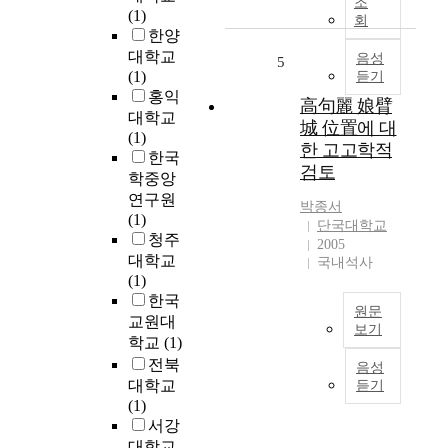
조
시
n
(1)
t
다
회
대
m
한양
e
.
정
e
대학교
c
음성
특
5
신
n
(1)
듣기
h
히
을
t
홍익
n
고
高句麗 娘臂
대
o
대학교
o
구
城 位置에 대
리
f
(1)
l
려
한 고고학적
한
b
한국
o
의
검토
다
o
학중앙
g
남
.
t
y
연구원
진
박종서
또
h
o
(1)
과
단국대학교
한
n
f
청주
백
2005
예
e
t
대학교
제
국내석사
술
w
h
(1)
·
은
l
e
한국
신
그
y
원문
C
라
교원대
보기
자
b
M
의
학교
(1)
체
u
高
O
대
전북
음성
로
i
句
S
응
대학교
듣기
이
l
麗
i
을
(1)
미
d
娘
m
중
서강
자
i
臂
a
심
대학교