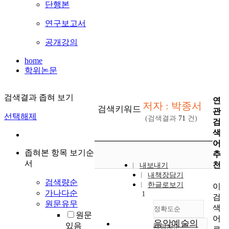
단행본
연구보고서
공개강의
home
학위논문
검색결과 좁혀 보기
연
저자 : 박종서
검색키워드
관
선택해제
(검색결과
71
건)
검
색
어
좁혀본 항목 보기순
추
서
천
내보내기
내책장담기
검색량순
한글로보기
이
가나다순
1
검
원문유무
색
정확도순
원문
어
음악예술의
있음
내림차순