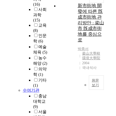
영
(16)
新市街地 開
성
사회
發에 따른 旣
에
과학
成市街地 관
대
(15)
리방안 : 梁山
한
교육
市 旣成市街
정
(8)
地를 중심으
신
인문
로
분
학
(6)
석
예술
박종서
적
체육
(5)
釜山大學校
연
농수
環境大學院
구
해양
(2)
2004
-
국내석사
의약
7
학
(1)
인
기타
원문
의
(1)
보기
작
수여기관
곡
T
충남
가
h
대학교
를
e
(9)
중
p
서울
심
u