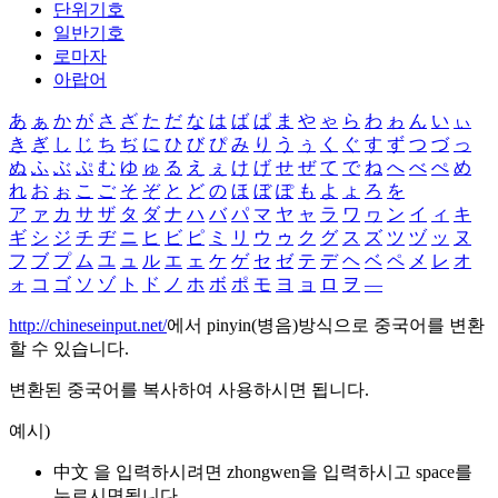
단위기호
일반기호
로마자
아랍어
あ
ぁ
か
が
さ
ざ
た
だ
な
は
ば
ぱ
ま
や
ゃ
ら
わ
ゎ
ん
い
ぃ
き
ぎ
し
じ
ち
ぢ
に
ひ
び
ぴ
み
り
う
ぅ
く
ぐ
す
ず
つ
づ
っ
ぬ
ふ
ぶ
ぷ
む
ゆ
ゅ
る
え
ぇ
け
げ
せ
ぜ
て
で
ね
へ
べ
ぺ
め
れ
お
ぉ
こ
ご
そ
ぞ
と
ど
の
ほ
ぼ
ぽ
も
よ
ょ
ろ
を
ア
ァ
カ
サ
ザ
タ
ダ
ナ
ハ
バ
パ
マ
ヤ
ャ
ラ
ワ
ヮ
ン
イ
ィ
キ
ギ
シ
ジ
チ
ヂ
ニ
ヒ
ビ
ピ
ミ
リ
ウ
ゥ
ク
グ
ス
ズ
ツ
ヅ
ッ
ヌ
フ
ブ
プ
ム
ユ
ュ
ル
エ
ェ
ケ
ゲ
セ
ゼ
テ
デ
ヘ
ベ
ペ
メ
レ
オ
ォ
コ
ゴ
ソ
ゾ
ト
ド
ノ
ホ
ボ
ポ
モ
ヨ
ョ
ロ
ヲ
―
http://chineseinput.net/
에서 pinyin(병음)방식으로 중국어를 변환
할 수 있습니다.
변환된 중국어를 복사하여 사용하시면 됩니다.
예시)
中文 을 입력하시려면
zhongwen
을 입력하시고 space를
누르시면됩니다.