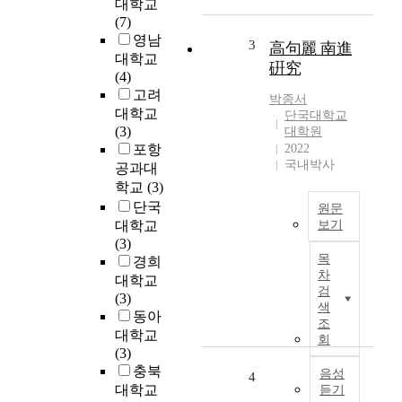
대학교
으
r
(7)
로
p
영남
-
o
3
高句麗 南進
대학교
기
s
硏究
(4)
독
e
고려
교
o
박종서
대학교
철
f
단국대학교
(3)
학
t
대학원
포항
2022
학
h
국내박사
과
i
공과대
박
s
학교
(3)
종
s
단국
원문
서
t
대학교
보기
指
u
(3)
본
導
d
목
경희
논
敎
y
차
대학교
고
검
授
i
(3)
는
색
김
s
동아
고
조
영
t
대학교
구
회
한
o
(3)
려
위
e
충북
의
음성
4
대
v
대학교
듣기
남
한
a