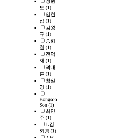
e
성원
을
하
관
i
에
c
내
는
m
두
모
(1)
고
으
n
서
a
용
세
s
었
있
임현
로
g
의
s
들
가
:
다
는
섭
(1)
이
c
창
e
을
지
r
.
중
김왕
어
o
조
o
보
가
e
이
・
진
규
(1)
m
성
f
면
대
d
러
대
다
송화
p
은
Y
많
표
u
한
형
는
철
(1)
u
어
a
은
적
c
목
산
점
t
떤
n
전덕
문
이
t
적
성
에
a
것
g
재
(1)
제
다
i
달
을
서
t
이
s
점
곽대
.
o
성
거
학
i
어
a
을
훈
(1)
첫
n
을
점
생
o
야
n
발
째
황일
i
위
성
들
n
하
c
견
청
영
(1)
n
해
으
을
a
는
i
할
주
f
‘
로
현
l
것
t
수
지
Bongsoo
u
미
예
명
f
인
y
있
역
Son
(1)
l
시
성
한
l
가
,
는
,
최민
l
문
강
신
u
를
n
데
둘
주
(1)
w
화
북
세
i
음
e
,
째
e
1.김
기
쪽
대
d
악
w
그
파
l
술
회경
(1)
(
소
d
가
l
중
주
l
적
以
2.오