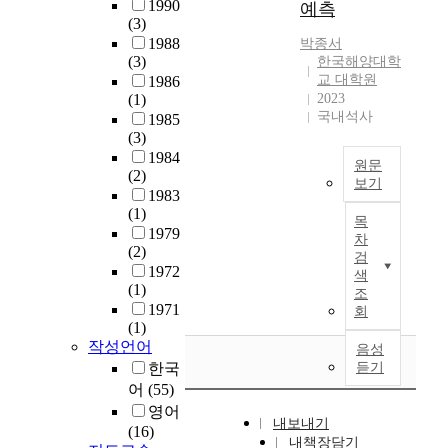
1990
못
예측
예
n
안
위
n
들
남
(3)
하
술
a
으
치
c
이
7
1988
박종서
고
감
r
로
가
r
학
성
(3)
한국해양대학
있
상
e
역
명
e
습
교 대학원
과
1986
다
을
a
사
확
a
(1)
2023
자
국
.
위
s
․
히
국내석사
s
1985
의
동
이
한
t
문
밝
(3)
e
단
6
러
것
o
화
혀
1984
r
문
성
한
원문
도
k
적
(2)
지
e
독
을
보기
불
미
e
환
1983
지
s
해
축
건
T
학
e
(1)
경
않
o
력
성
목
전
h
에
p
1979
을
아
l
을
차
하
한
e
관
t
(2)
바
고
검
u
신
며
소
r
한
h
1972
탕
대
색
t
장
강
비
(1)
e
것
e
으
조
사
i
시
력
태
1971
s
도
f
회
로
연
o
키
한
도
(1)
i
아
u
한
구
n
기
방
나
작성언어
s
음성
니
n
새
에
,
위
어
가
한국
듣기
t
다
c
로
있
r
해
체
치
어
(55)
a
.
t
운
어
e
구
계
관
n
예
i
영어
도
혼
s
사
를
내보내기
은
c
술
o
(16)
심
란
u
하
구
내책장담기
청