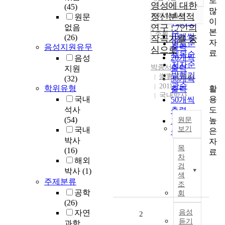
로
정확도
영성에 대한
(45)
많
순
10개씩 출력
정신분석적
원문
내림차순
이
인기도
연구 : 7인의
없음
본
순
조회
10개씩
(26)
작곡가를 중
자
연도순
음성지원유무
출력
심으로
료
제목순
20개씩
음성
저자순
박종서
출력
지원
발행기
崇實大學校
(32)
30개씩
관순
2011
학위유형
활
출력
국내박사
용
국내
50개씩
도
석사
출력
(54)
높
원문
100개씩
보기
국내
은
출력
박사
자
국
목
(16)
료
문
차
해외
초
검
박사
(1)
록
색
주제분류
음
조
악
공학
회
예
(26)
술
자연
음성
2
듣기
의
과학