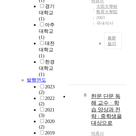
(1)
b
박종서
에
어
e
현
경기
大田大學校
e
서
떤
a
·
敎育大學院
대학교
c
고
원
s
2003
김
(1)
o
구
리
,
국내석사
유
아주
m
려
로
i
신
대학교
e
의
도
n
등
(1)
t
진
원문
환
c
당
대전
h
보기
출
원
a
대
e
대학교
지
1
되
s
중
m
(1)
역
.
지
e
요
a
한경
과
연
않
o
인
i
대학교
지
구
는
f
물
n
(1)
방
의
다
Y
로
s
발행연도
지
필
.
a
구
t
배
2023
요
때
n
성
r
(2)
방
성
8
문
g
한문 단문 독
된
e
2022
식
지
에
s
해 교수ㆍ학
신
(2)
a
도
금
작
a
습 양상과 전
라
2021
m
함
의
품
n
(3)
군
략 : 중학생을
a
께
청
을
c
2020
에
m
대상으로
고
소
알
i
(2)
의
o
찰
년
기
t
2019
해
박종서
n
하