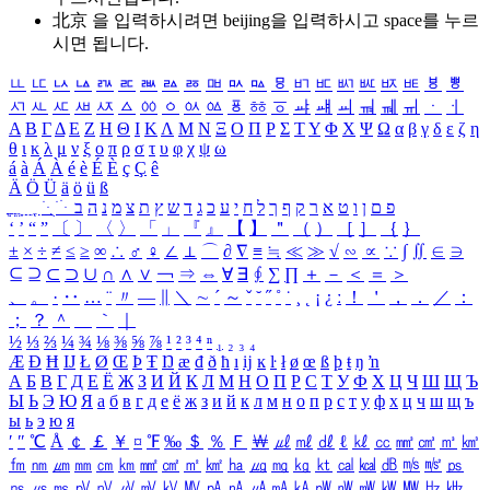
北京 을 입력하시려면
beijing
을 입력하시고 space를 누르
시면 됩니다.
ㅥ
ㅦ
ㅧ
ㅨ
ㅩ
ㅪ
ㅫ
ㅬ
ㅭ
ㅮ
ㅯ
ㅰ
ㅱ
ㅲ
ㅳ
ㅴ
ㅵ
ㅶ
ㅷ
ㅸ
ㅹ
ㅺ
ㅻ
ㅼ
ㅽ
ㅾ
ㅿ
ㆀ
ㆁ
ㆂ
ㆃ
ㆄ
ㆅ
ㆆ
ㆇ
ㆈ
ㆉ
ㆊ
ㆋ
ㆌ
ㆍ
ㆎ
Α
Β
Γ
Δ
Ε
Ζ
Η
Θ
Ι
Κ
Λ
Μ
Ν
Ξ
Ο
Π
Ρ
Σ
Τ
Υ
Φ
Χ
Ψ
Ω
α
β
γ
δ
ε
ζ
η
θ
ι
κ
λ
μ
ν
ξ
ο
π
ρ
σ
τ
υ
φ
χ
ψ
ω
á
à
Á
À
é
è
É
È
ç
Ç
ê
Ä
Ö
Ü
ä
ö
ü
ß
ְ
ֳ
ֲ
ֱ
ָ
ַ
ֵ
ֶ
ִ
ֹ
ּ
ֻ
ׂ
ׁ
ּ
ב
ה
נ
מ
צ
ת
ץ
ש
ד
ג
כ
ע
י
ח
ל
ך
ף
ק
ר
א
ט
ו
ן
ם
פ
‘
’
“
”
〔
〕
〈
〉
「
」
『
』
【
】
＂
（
）
［
］
｛
｝
±
×
÷
≠
≤
≥
∞
∴
♂
♀
∠
⊥
⌒
∂
∇
≡
≒
≪
≫
√
∽
∝
∵
∫
∬
∈
∋
⊆
⊇
⊂
⊃
∪
∩
∧
∨
￢
⇒
⇔
∀
∃
∮
∑
∏
＋
－
＜
＝
＞
、
。
·
‥
…
¨
〃
―
∥
＼
∼
´
～
ˇ
˘
˝
˚
˙
¸
˛
¡
¿
ː
！
＇
，
．
／
：
；
？
＾
＿
｀
｜
½
⅓
⅔
¼
¾
⅛
⅜
⅝
⅞
¹
²
³
⁴
ⁿ
₁
₂
₃
₄
Æ
Ð
Ħ
Ĳ
Ł
Ø
Œ
Þ
Ŧ
Ŋ
æ
đ
ð
ħ
ı
ĳ
ĸ
ŀ
ł
ø
œ
ß
þ
ŧ
ŋ
ŉ
А
Б
В
Г
Д
Е
Ё
Ж
З
И
Й
К
Л
М
Н
О
П
Р
С
Т
У
Ф
Х
Ц
Ч
Ш
Щ
Ъ
Ы
Ь
Э
Ю
Я
а
б
в
г
д
е
ё
ж
з
и
й
к
л
м
н
о
п
р
с
т
у
ф
х
ц
ч
ш
щ
ъ
ы
ь
э
ю
я
′
″
℃
Å
￠
￡
￥
¤
℉
‰
＄
％
Ｆ
￦
㎕
㎖
㎗
ℓ
㎘
㏄
㎣
㎤
㎥
㎦
㎙
㎚
㎛
㎜
㎝
㎞
㎟
㎠
㎡
㎢
㏊
㎍
㎎
㎏
㏏
㎈
㎉
㏈
㎧
㎨
㎰
㎱
㎲
㎳
㎴
㎵
㎶
㎷
㎸
㎹
㎀
㎁
㎂
㎃
㎄
㎺
㎻
㎽
㎾
㎿
㎐
㎑