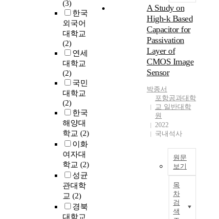
(3)
진
A Study on
예
l
한국
양
High-k Based
술
u
외국어
상
Capacitor for
작
a
대학교
과
품
t
Passivation
(2)
그
은
e
Layer of
연세
에
이
r
CMOS Image
따
대학교
미
e
Sensor
른
(2)
그
s
대
국민
보
i
박종서
외
대학교
편
d
포항공과대학
관
(2)
성
e
교 일반대학
계
한국
원
을
n
를
해양대
2022
인
t
종
학교
(2)
국내석사
정
i
합
이화
받
a
적
여자대
고
l
원문
으
학교
(2)
있
e
보기
로
성균
을
n
A
검
뿐
v
관대학
목
s
토
차
아
i
교
(2)
t
한
검
니
r
경북
h
것
색
라
o
대학교
e
이