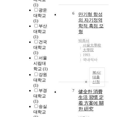
율
n
城
g
으
(1)
성
g
은
e
로
광운
과
a
6
s
6
고
만기형 항성
대학교
자
r
2
e
구
의 자기정역
(1)
족
e
9
n
려
학적 흑점 모
부산
성
a
년
s
南
형
대학교
을
s
에
o
境
(1)
가
a
신
r
의
박종서
건국
지
n
라
(
변
서울大學校
대학교
고
d
진
C
大學院
화
(1)
있
o
평
I
1993
를
서울
고
l
왕
국내석사
S
고
시립대
논
d
의
)
찰
리
b
학교
(1)
명
,
하
복사/
적
u
강원
에
w
고
대출
으
i
대학교
따
h
,
신청
로
l
(1)
라
i
아
규
t
부경
7
김
健全한 消費
c
울
정
-
대학교
용
h
生活 習慣 定
러
되
u
(1)
춘
h
이
着 方案에 關
거
p
숭실
·
a
과
한 硏究
나
a
김
대학교
s
정
그
r
서