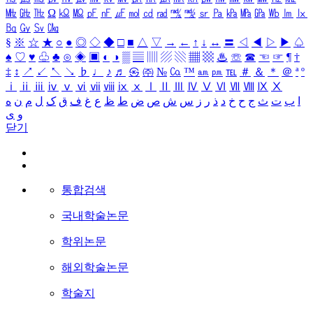
㎒
㎓
㎔
Ω
㏀
㏁
㎊
㎋
㎌
㏖
㏅
㎭
㎮
㎯
㏛
㎩
㎪
㎫
㎬
㏝
㏐
㏓
㏃
㏉
㏜
㏆
§
※
☆
★
○
●
◎
◇
◆
□
■
△
▽
→
←
↑
↓
↔
〓
◁
◀
▷
▶
♤
♠
♡
♥
♧
♣
⊙
◈
▣
◐
◑
▒
▤
▥
▨
▧
▦
▩
♨
☏
☎
☜
☞
¶
†
‡
↕
↗
↙
↖
↘
♭
♩
♪
♬
㉿
㈜
№
㏇
™
㏂
㏘
℡
＃
＆
＊
＠
ª
º
ⅰ
ⅱ
ⅲ
ⅳ
ⅴ
ⅵ
ⅶ
ⅷ
ⅸ
ⅹ
Ⅰ
Ⅱ
Ⅲ
Ⅳ
Ⅴ
Ⅵ
Ⅶ
Ⅷ
Ⅸ
Ⅹ
ا
ب
ت
ث
ج
ح
خ
د
ذ
ر
ز
س
ش
ص
ض
ط
ظ
ع
غ
ف
ق
ک
ل
م
ن
ه
و
ی
닫기
통합검색
국내학술논문
학위논문
해외학술논문
학술지