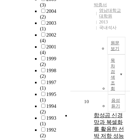
에
o
문
진
전
(3)
박종서
가
e
있
p
영
과
한
영남대학교
2004
야
n
어
e
역
백
대학원
(2)
소
한
a
중
d
의
제
2013
2003
비
다
n
요
,
교
의
국내석사
(1)
절
는
c
한
p
수
대
2002
약
것
e
地
i
ㆍ
응
(4)
생
원문
은
m
名
x
학
에
2001
활
보기
주
e
중
e
(4)
습
대
이
지
t
구
의
l
1999
에
하
미
목
의
h
도
하
(2)
s
관
여
차
덕
사
o
심
나
1998
a
한
살
검
이
실
d
의
(2)
이
r
수
색
펴
라
이
s
쇠
1997
다
조
e
업
보
는
다
o
(1)
퇴
.
회
s
관
았
것
.
f
1995
를
그
c
찰
다
을
그
o
(1)
극
음성
러
10
a
을
.
전
러
l
1994
듣기
복
나
l
통
광
혀
(2)
나
d
하
지
e
합성곱 신경
해
개
인
1993
본
u
기
금
d
,
토
망과 복셀화
식
(1)
논
r
위
까
t
각
왕
를 활용한 선
하
1992
문
b
한
지
o
교
은
(2)
박 저항 성능
지
은
a
방
그
i
사
국