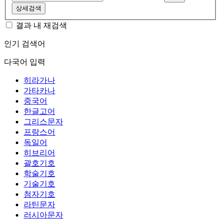
상세검색
결과 내 재검색
인기 검색어
다국어 입력
히라가나
가타카나
중국어
한글고어
그리스문자
프랑스어
독일어
히브리어
괄호기호
학술기호
기술기호
첨자기호
라틴문자
러시아문자