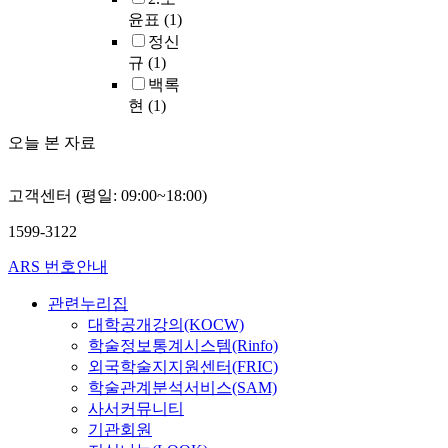
비
y
의
y
하
칠
c
연
西
윤표
(1)
자
n
사
b
나
중
a
구
)
정신
로
a
례
u
가
성
p
방
지
키
규
(1)
m
를
i
과
,
a
법
역
우
백록
i
통
l
연
셋
c
’
에
기
현
(1)
c
해
d
그
째
i
을
대
위
s
서
i
지
포
t
활
한
하
오늘 본 자료
(
살
n
역
천
y
용
영
여
C
펴
g
의
반
,
하
역
경
F
보
a
특
월
l
고객센터 (평일: 09:00~18:00)
여
화
제
D
는
r
성
산
i
네
목
교
)
것
e
을
1599-3122
성
g
명
적
육
o
이
a
가
이
h
의
을
프
r
ARS 번호안내
다
i
장
다
t
중
위
로
m
.
s
잘
.
l
학
해
그
관련누리집
o
따
n
부
이
o
교
축
램
대학공개강의(KOCW)
d
라
e
각
중
s
한
조
을
학술정보통계시스템(Rinfo)
e
서
a
시
에
s
문
한
구
l
외국학술지지원센터(FRIC)
예
r
킬
서
,
교
것
안
t
술
b
학술관계분석서비스(SAM)
수
청
a
사
으
·
e
가
y
사서커뮤니티
있
주
n
의
로
적
s
를
u
기관회원
는
지
d
수
,
용
t
정
r