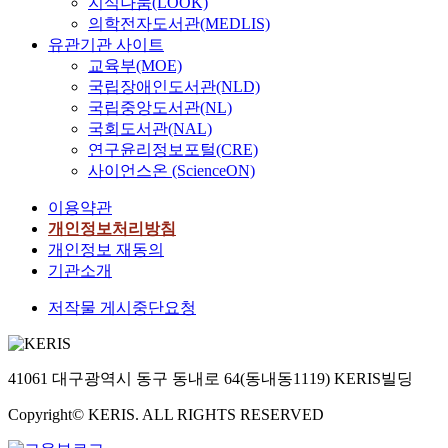
요
지식나눔(LOOK)
역
c
업
결
을
s
신
b
소
의학전자도서관(MEDLIS)
으
r
을
국
통
.
분
a
들
로
유관기관 사이트
o
관
남
하
T
석
n
을
낭
교육부(MOE)
s
찰
진
여
o
적
a
개
비
국립장애인도서관(NLD)
s
하
을
소
e
으
r
발
성
t
국립중앙도서관(NL)
였
위
비
x
로
e
하
을
a
고
국회도서관(NAL)
한
절
p
진
a
여
비
l
,
방
연구윤리정보포털(CRE)
약
l
단
,
그
정
k
그
어
사이언스온 (ScienceON)
생
o
하
b
것
하
.
들
체
활
r
지
u
을
는
B
이용약관
과
계
습
e
않
t
바
견
a
수
개인정보처리방침
구
관
a
는
b
탕
해
c
업
축
개인정보 재동의
정
n
다
o
으
가
k
에
작
기관소개
착
u
.
t
로
오
s
대
업
방
m
예
h
바
래
i
저작물 게시중단요청
한
의
안
b
술
o
람
전
d
심
일
을
e
에
f
직
부
e
층
환
제
r
대
t
한
터
i
면
으
시
o
41061 대구광역시 동구 동내로 64(동내동1119) KERIS빌딩
한
h
방
대
l
담
로
하
f
정
e
향
부
l
을
이
는
Copyright© KERIS. ALL RIGHTS RESERVED
d
신
m
으
분
u
하
해
데
e
분
a
로
의
m
였
할