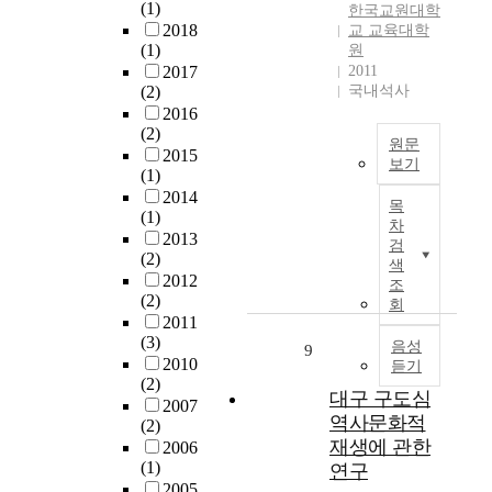
들
위
y
(1)
한국교원대학
함
g
는
은
해
,
2018
교 교육대학
락
i
데
의
(1)
원
서
a
된
m
에
,
2017
2011
는
n
고
a
중
식
(2)
국내석사
분
d
구
g
점
,
2016
석
t
려
e
을
(2)
주
적
o
산
원문
s
두
2015
의
인
g
보기
성
e
었
(1)
풍
태
r
이
n
이
다
2014
요
도
o
목
다
s
연
.
(1)
로
차
보
p
.
o
구
2013
움
검
다
e
낭
r
(2)
는
Ⅱ
속
색
는
f
비
s
2012
중
장
조
에
예
o
성
(2)
,
학
에
회
서
술
r
은
2011
h
교
서
자
작
t
(3)
한
a
한
음성
는
9
라
품
h
2010
국
듣기
s
문
광
왔
속
e
(2)
고
d
과
개
대구 구도심
기
에
m
2007
대
e
수
토
때
역사문화적
뛰
a
(2)
사
v
업
왕
문
재생에 관한
어
i
2006
연
e
중
대
에
(1)
들
n
연구
구
l
단
남
건
2005
어
t