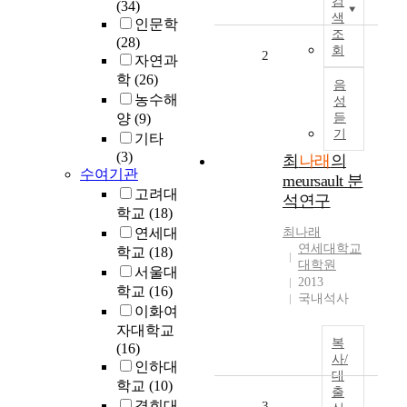
검
(34)
t
색
인문학
u
조
(28)
회
d
2
자연과
y
학
(26)
음
f
농수해
성
o
양
(9)
듣
c
기
기타
u
(3)
최
나래
의
s
수여기관
meursault 분
e
고려대
s
석연구
학교
(18)
o
연세대
최
나래
n
연세대학교
학교
(18)
z
대학원
o
서울대
2013
n
학교
(16)
국내석사
i
이화여
n
자대학교
g
복
(16)
사/
f
인하대
대
o
학교
(10)
출
r
경희대
3