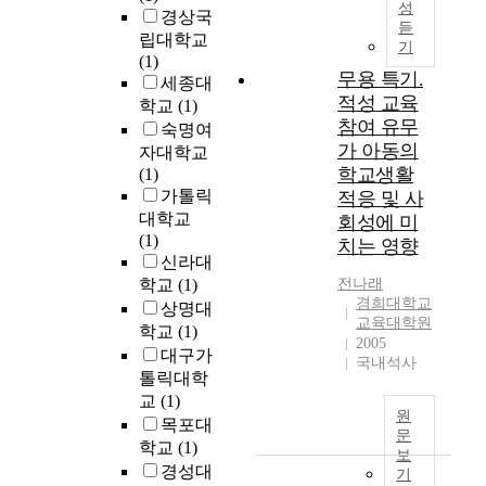
적
로
성
n
경상국
g
욕
듣
만
g
립대학교
z
기
구
들
c
(1)
o
를
어
무용 특기.
a
세종대
n
충
진
적성 교육
p
학교
(1)
i
족
작
a
참여 유무
n
숙명여
시
품
c
가 아동의
g
자대학교
켜
이
i
w
학교생활
(1)
줄
다
t
i
가톨릭
적응 및 사
수
.
i
t
대학교
회성에 미
있
1
e
h
(1)
치는 영향
는
9
s
i
신라대
다
9
o
n
학교
(1)
전
나래
양
4
f
d
경희대학교
상명대
한
년
s
o
교육대학원
학교
(1)
문
<
t
2005
w
화
대구가
신
r
국내석사
n
공
관
톨릭대학
u
t
간
동
교
(1)
c
o
원
의
별
목포대
t
w
문
필
곡
학교
(1)
u
n
보
요
>
r
경성대
a
기
성
창