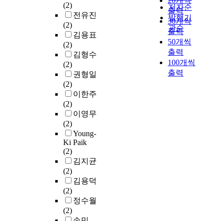
20개씩
형
o
고
s
(2)
저자순
에
을
있
출력
질
f
를
s
전유진
발행기
대
가
다
,
30개씩
i
접
u
(2)
한
관순
능
.
산
출력
r
할
e
김용표
구
케
이
육
50개씩
e
수
s
(2)
체
하
러
형
출력
s
있
i
김형수
적
여
한
질
h
100개씩
는
n
(2)
양
우
관
및
o
출력
기
d
권형일
상
리
점
R
w
회
o
(2)
을
사
에
F
t
를
w
이한주
밝
회
서
I
h
제
n
(2)
히
를
본
에
e
공
t
이영무
는
더
논
미
s
하
o
(2)
것
욱
문
치
l
고
w
Young-
을
건
은
는
e
,
Ki Paik
n
목
강
백
영
n
(2)
이
a
적
하
대
향
d
김지균
에
r
으
게
웅
을
e
(2)
따
e
로
만
작
조
r
김용덕
른
a
한
드
곡
사
n
(2)
지
s
다
는
<
하
e
정수월
도
a
.
기
신
였
s
(2)
방
n
청
능
관
다
s
손민
안