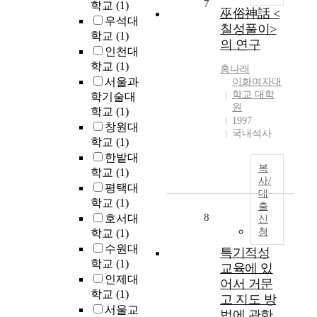
7
a
학교
(1)
r
巫俗神話 <
또
작
l
우석대
e
한
칠성풀이>
당
c
a
학교
(1)
높
시
의 연구
o
s
인천대
아
국
l
o
학교
(1)
지
홍
나래
악
u
f
서울과
이화여자대
고
기
m
A
학교 대학
학기술대
있
와
n
m
원
학교
(1)
다
서
s
e
1997
.
창원대
양
a
국내석사
r
최
악
학교
(1)
r
i
근
기
한밭대
e
c
문
복
의
학교
(1)
s
a
사/
화
협
평택대
t
n
대
공
연
r
학교
(1)
c
출
간
이
o
8
호서대
i
신
의
활
n
청
학교
(1)
t
유
발
g
i
수원대
특기적성
희
히
l
e
학교
(1)
교육에 있
성
이
y
s
인제대
이
어서 거문
루
i
a
학교
(1)
강
어
고 지도 방
n
n
서울교
조
지
법에 관한
f