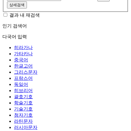
상세검색
결과 내 재검색
인기 검색어
다국어 입력
히라가나
가타카나
중국어
한글고어
그리스문자
프랑스어
독일어
히브리어
괄호기호
학술기호
기술기호
첨자기호
라틴문자
러시아문자