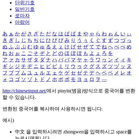
단위기호
일반기호
로마자
아랍어
あ
ぁ
か
が
さ
ざ
た
だ
な
は
ば
ぱ
ま
や
ゃ
ら
わ
ゎ
ん
い
ぃ
き
ぎ
し
じ
ち
ぢ
に
ひ
び
ぴ
み
り
う
ぅ
く
ぐ
す
ず
つ
づ
っ
ぬ
ふ
ぶ
ぷ
む
ゆ
ゅ
る
え
ぇ
け
げ
せ
ぜ
て
で
ね
へ
べ
ぺ
め
れ
お
ぉ
こ
ご
そ
ぞ
と
ど
の
ほ
ぼ
ぽ
も
よ
ょ
ろ
を
ア
ァ
カ
サ
ザ
タ
ダ
ナ
ハ
バ
パ
マ
ヤ
ャ
ラ
ワ
ヮ
ン
イ
ィ
キ
ギ
シ
ジ
チ
ヂ
ニ
ヒ
ビ
ピ
ミ
リ
ウ
ゥ
ク
グ
ス
ズ
ツ
ヅ
ッ
ヌ
フ
ブ
プ
ム
ユ
ュ
ル
エ
ェ
ケ
ゲ
セ
ゼ
テ
デ
ヘ
ベ
ペ
メ
レ
オ
ォ
コ
ゴ
ソ
ゾ
ト
ド
ノ
ホ
ボ
ポ
モ
ヨ
ョ
ロ
ヲ
―
http://chineseinput.net/
에서 pinyin(병음)방식으로 중국어를 변환
할 수 있습니다.
변환된 중국어를 복사하여 사용하시면 됩니다.
예시)
中文 을 입력하시려면
zhongwen
을 입력하시고 space를
누르시면됩니다.