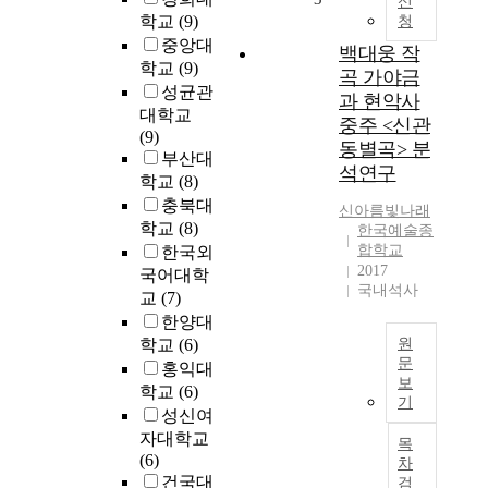
신
d
학교
(9)
청
o
중앙대
백대웅 작
w
학교
(9)
곡 가야금
n
성균관
t
과 현악사
대학교
o
중주 <신관
(9)
w
동별곡> 분
부산대
n
석연구
학교
(8)
u
충북대
r
신아름빛
나래
학교
(8)
b
한국예술종
a
합학교
한국외
2017
n
국어대학
국내석사
d
교
(7)
e
한양대
s
학교
(6)
원
i
문
홍익대
g
보
학교
(6)
작
n
기
곡
성신여
.
가
자대학교
목
I
백
(6)
차
t
대
건국대
검