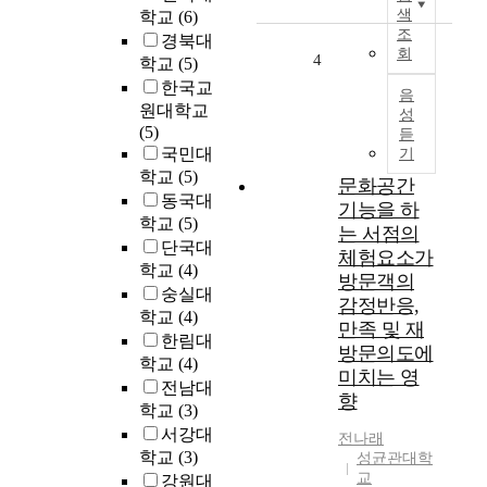
e
웅
색
학교
(6)
x
은
조
경북대
a
회
다
4
학교
(5)
m
양
한국교
i
음
한
원대학교
n
성
악
(5)
e
듣
기
국민대
s
기
편
w
학교
(5)
문화공간
성
h
동국대
기능을 하
의
e
학교
(5)
작
는 서점의
t
단국대
품
체험요소가
h
학교
(4)
을
방문객의
e
숭실대
남
감정반응,
r
학교
(4)
겼
만족 및 재
t
다
한림대
h
방문의도에
.
학교
(4)
e
미치는 영
그
전남대
z
향
중
학교
(3)
o
<
서강대
n
전
나래
신
학교
(3)
i
성균관대학
관
교
n
강원대