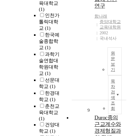
d
되
육대학교
지
연구
l
K
고
(1)
않
u
o
복
인천가
았
함
나래
e
r
합
톨릭대학
던
중앙대학교
n
e
적
교육대학원
시
교
(1)
c
a
2002
인
기
한국예
e
n
국내석사
기
라
술종합학
d
c
능
백
교
(1)
b
i
이
대
원
y
과학기
t
요
웅
문
t
술연합대
i
구
의
보
h
본
학원대학
e
됨
기
시
e
논
교
(1)
s
에
도
i
문
.
선문대
목
따
는
r
에
W
학교
(1)
차
라
동
s
서
h
검
한경대
방
서
l
는
i
색
학교
(1)
문
양
e
현
조
l
춘천교
객
의
n
회
재
e
9
들
육대학교
조
d
학
t
Duroc종의
이
(1)
화
e
교
w
근교계수와
문
건양대
와
r
에
o
경제형질과
화
학교
(1)
국
n
서
K