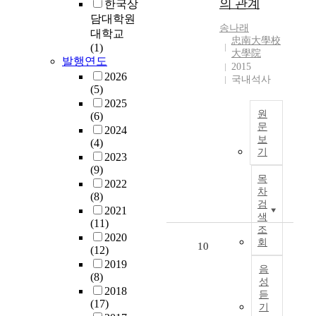
공
의 관계
악
한국상
e
실
o
간
기
담대학원
s
시
r
송
나래
에
의
대학교
s
하
e
忠南大學校
서
대
(1)
r
고
a
大學院
경
중
발행연도
a
있
n
2015
험
화
2026
t
는
국내석사
c
하
관
(5)
i
특
i
게
점
2025
o
기
t
되
원
으
(6)
s
.
i
문
는
로
2024
,
적
e
보
체
(4)
보
본
a
성
s
기
험
2023
았
연
n
교
–
(9)
이
을
구
d
육
S
목
2022
특
때
는
,
활
차
e
(8)
히
그
2
i
검
동
o
2021
주
의
0
색
n
시
u
(11)
목
미
0
조
p
간
l
2020
받
가
회
0
10
a
을
a
(12)
고
크
년
r
이
n
2019
있
음
다
부
t
용
(8)
d
성
다
.
터
i
하
2018
I
듣
.
또
2
c
(17)
여
n
기
체
한
0