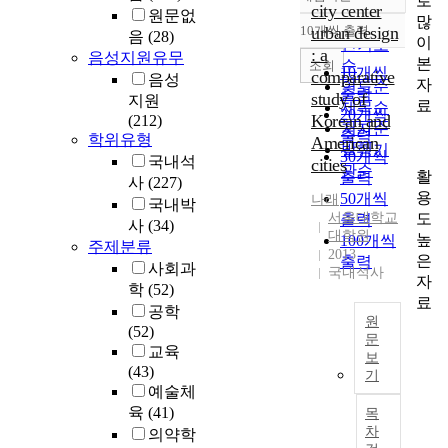
로
정확도
city center
원문없
많
순
10개씩 출력
urban design
음
(28)
내림차순
이
인기도
: a
음성지원유무
본
순
조회
10개씩
comparative
음성
자
연도순
출력
study of
지원
료
제목순
20개씩
Korean and
(212)
저자순
출력
학위유형
American
발행기
30개씩
국내석
cities
관순
활
출력
사
(227)
용
50개씩
나래
국내박
도
서울대학교
출력
사
(34)
대학원
높
100개씩
주제분류
2013
은
출력
사회과
국내석사
자
학
(52)
료
공학
원
(52)
문
교육
보
T
(43)
기
h
예술체
i
육
(41)
목
s
차
의약학
s