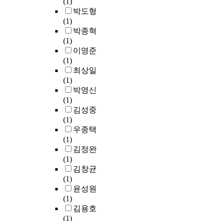
t
(1)
들
a
역
을
구
,
o
박도형
이
n
할
할
하
생
t
(1)
특
d
을
수
였
존
h
박종혁
기
S
할
있
다
산
a
(1)
.
a
수
는
.
자
t
이영준
적
n
있
문
수
a
(1)
성
F
다
화
백
는
t
최상일
교
r
.
공
대
–
a
(1)
육
a
문
간
웅
0
n
박영신
활
n
학
으
의
.
a
(1)
동
c
교
로
<
0
m
김성중
의
i
육
새
신
8
b
(1)
일
s
과
롭
관
,
i
우종택
환
c
정
게
동
복
e
(1)
으
o
체
떠
별
당
n
김정완
로
–
성
오
곡
생
t
(1)
개
a
형
르
>
시
t
김창균
설
r
성
고
을
체
e
(1)
된
e
을
있
분
중
m
윤성원
거
s
모
다
석
은
p
(1)
문
e
두
.
한
–
e
김용호
고
l
아
결
0
r
(1)
반
e