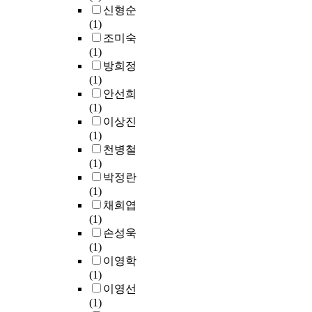
우
편
과
.
a
신형순
에
c
를
리
는
1
t
(1)
참
t
수
함
다
0
u
조미숙
여
e
있
으
음
,
r
(1)
하
d
는
로
과
2
e
방희정
여
t
개
무
같
1
,
(1)
학
o
념
장
다
일
d
안선희
습
s
으
한
.
령
u
(1)
할
t
로
온
생
e
이상진
수
u
폴
라
첫
존
t
(1)
있
d
리
인
째
산
o
천병철
는
y
쾨
서
,
자
t
(1)
지
b
르
점
<
수
h
박정란
도
e
(
의
신
는
e
(1)
내
c
P
등
관
–
p
채희엽
용
a
a
장
동
0
a
(1)
을
u
u
으
별
.
r
손성욱
선
s
l
로
곡
0
t
(1)
정
e
R
한
>
6
o
이영학
,
t
i
차
은
,
f
(1)
조
h
c
례
크
2
s
이영선
직
e
o
어
게
1
e
(1)
하
s
e
려
A