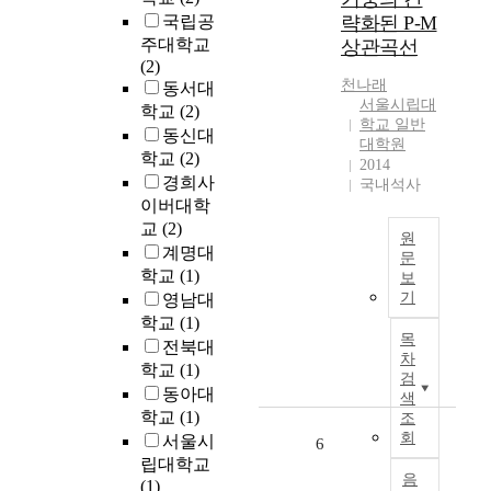
s
한
로
국립공
략화된 P-M
i
라
<
주대학교
상관곡선
g
이
한
(2)
n
프
오
천
나래
동서대
i
스
백
서울시립대
학교
(2)
s
타
학교 일반
년
동신대
s
대학원
일
>
학교
(2)
u
2014
이
과
e
경희사
국내석사
등
<
s
이버대학
장
강
a
교
(2)
하
원
원
n
계명대
면
도
문
d
학교
(1)
서
보
아
L
b
기
영남대
확
리
o
y
장
학교
(1)
랑
a
c
목
된
>
전북대
d
o
차
사
의
학교
(1)
-
m
검
람
선
동아대
b
색
p
들
율
학교
(1)
e
조
a
의
을
회
a
서울시
6
r
문
주
r
립대학교
i
화
제
음
i
(1)
n