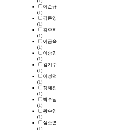
고
(1)
로
계
m
지
d
성
자
이준규
하
수
o
도
h
양
각
(1)
여
와
m
의
i
상
서
김문영
두
산
e
실
g
을
점
(1)
민
육
n
제
h
분
들
김주희
요
형
t
로
u
석
이
(1)
의
질
e
`
r
하
방
이금숙
공
의
f
지
b
였
문
(1)
통
상
f
도
a
다
객
이승민
된
관
e
내
n
.
들
(1)
음
관
c
용
d
의
김기수
계
계
t
`
e
서
발
(1)
인
에
(
과
s
사
길
이성덕
메
서
e
`
i
적
을
(1)
나
9
f
학
g
정
이
정혜진
리
0
f
습
n
체
끌
(1)
조
k
e
활
q
성
수
박수남
를
g
c
동
u
은
있
(1)
활
도
t
`
a
리
는
황수연
용
달
)
을
l
쾨
전
(1)
했
일
c
구
i
르
략
심소연
다
령
a
안
t
의
으
(1)
.
,