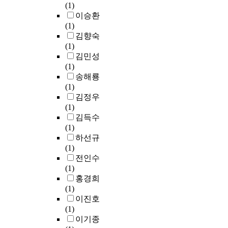
판
율
수
o
(1)
는
A
고
매
의
와
r
이승환
거
m
있
기
전
번
e
(1)
문
e
으
능
개
식
a
김향숙
고
r
며
에
방
형
p
(1)
연
i
,
만
식
질
p
김민성
주
c
문
머
,
의
a
(1)
경
a
학
물
리
상
r
송해룡
험
n
교
러
듬
관
e
(1)
이
c
육
있
,
관
n
김정우
없
i
은
던
화
계
t
(1)
는
t
이
서
성
에
l
김득수
초
i
러
점
의
서
y
(1)
등
e
한
역
구
총
,
하선규
학
s
정
시
조
산
c
(1)
교
-
체
다
등
자
o
전인수
5
N
성
양
음
수
m
(1)
~
e
형
한
악
는
p
홍경희
6
w
성
문
적
–
a
(1)
학
Y
에
화
특
0
r
이진호
년
o
중
적
징
.
e
(1)
학
r
요
체
을
0
d
이기종
생
k
한
험
연
7