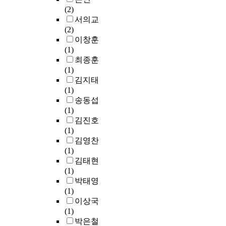
d
소
을
동
.
e
(2)
을
p
년
한
별
분
f
서의교
마
u
기
다
곡
석
f
(2)
련
t
는
.
>
결
e
이창훈
하
p
‘
수
을
과
c
(1)
는
l
정
많
연
를
t
최종훈
데
a
체
은
구
살
i
(1)
의
n
성
외
대
펴
n
김지태
의
n
형
부
상
보
t
(1)
를
i
성
환
으
면
h
송동섭
두
n
’
경
로
다
e
(1)
고
g
이
적
하
음
i
김진호
있
e
라
위
여
과
r
(1)
다
f
는
협
악
같
b
김영찬
.
f
주
으
곡
다
e
(1)
o
요
로
의
.
h
김태현
이
r
발
인
구
a
(1)
에
t
달
해
조
1
v
박태영
본
s
과
단
,
.
i
(1)
연
,
제
순
주
근
o
이상국
구
t
를
히
제
교
r
(1)
에
w
가
책
선
계
m
박은철
서
o
지