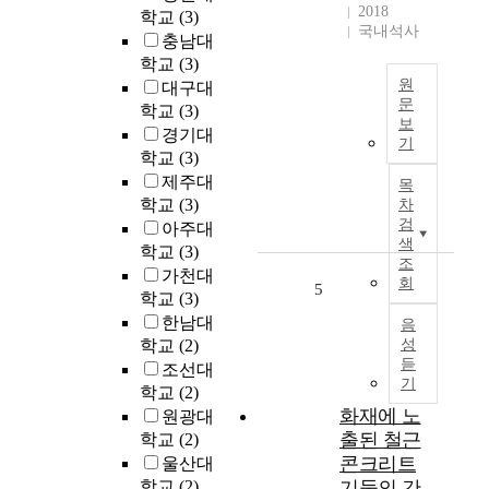
동
2018
g
학교
(3)
별
국내석사
i
충남대
곡
s
학교
(3)
>
r
원
대구대
은
e
문
학교
(3)
1
s
보
개
경기대
8
기
p
개
현
학교
(3)
o
인
가
제주대
목
n
의
야
학교
(3)
차
s
취
금
검
아주대
i
향
과
색
학교
(3)
v
이
조
현
가천대
e
회
중
악
5
학교
(3)
t
요
사
o
한남대
음
하
중
u
학교
(2)
성
게
주
r
듣
조선대
여
가
기
b
학교
(2)
겨
결
a
화재에 노
원광대
지
합
n
출된 철근
고
학교
(2)
된
d
다
콘크리트
곡
울산대
e
양
으
학교
(2)
기둥의 간