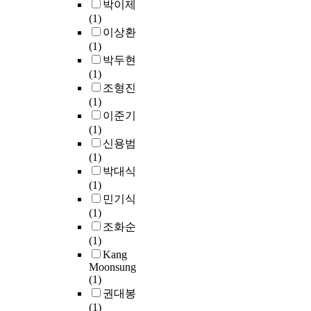
일
c
박이제
고
e
u
움
-
령
t
(1)
그
t
r
을
B
복
i
이상환
것
w
)
겪
-
당
o
(1)
을
o
의
었
A
체
n
박두현
특
c
서
던
'
중
s
(1)
기
i
사
오
세
은
d
조형진
.
t
적
프
개
–
a
(1)
적
i
정
라
의
0
m
이준기
성
e
체
인
악
.
a
(1)
교
s
성
서
장
0
g
신용범
육
s
을
점
으
9
e
(1)
활
o
제
은
로
로
d
박대식
동
l
시
도
나
모
b
(1)
시
v
하
서
누
두
y
민기식
간
e
고
시
어
1
f
(1)
에
d
,
장
져
0
i
조화순
직
t
문
전
있
%
r
(1)
접
h
학
체
다
이
e
Kang
적
e
교
가
.
내
Moonsung
.
용
i
육
침
부
(1)
I
시
r
중
체
둘
의
권대봉
n
키
p
에
됨
째
상
(1)
o
기