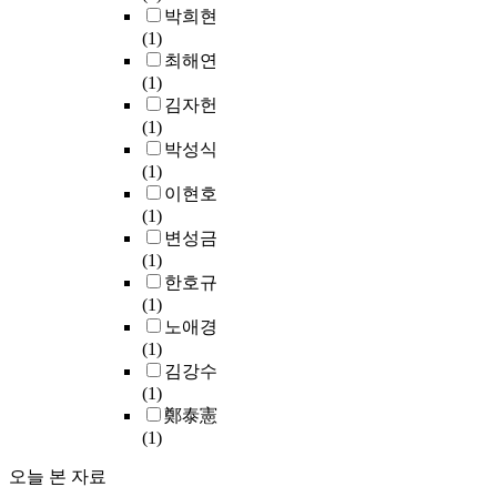
u
하
y
자
로
박희현
메
등
s
였
.
기
체
(1)
나
지
e
다
해
험
최해연
리
방
d
.
석
적
(1)
조
두
b
A
학
요
김자헌
의
께
y
본
n
과
소
(1)
미
는
l
연
a
미
를
박성식
음
유
a
구
l
메
적
(1)
계
의
r
에
y
시
극
이현호
가
적
g
서
z
스
도
(1)
그
인
e
구
i
이
입
변성금
대
상
d
안
n
론
하
(1)
로
관
i
된
g
,
면
한호규
사
이
s
지
s
그
서
(1)
용
관
p
도
i
리
새
노애경
되
찰
l
단
z
고
로
(1)
기
되
a
계
e
‘
운
김강수
도
지
c
와
,
동
문
(1)
하
않
e
지
s
일
화
鄭泰憲
고
았
m
도
h
성
공
(1)
제
으
e
방
a
’
간
6
며
n
법
p
오늘 본 자료
과
으
,
,
t
및
e