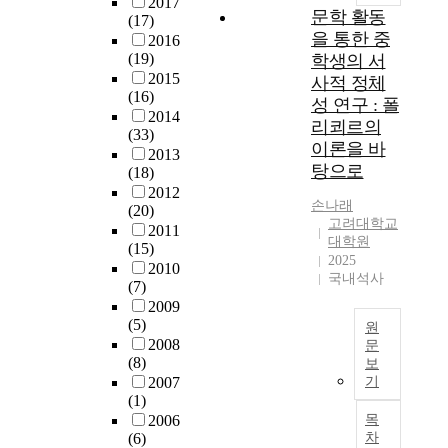
u
2017
초
c
험
문학 활동
한
1
(17)
l
등
h
을
국
을 통한 중
4
2016
a
학
e
통
민
년
(19)
학생의 서
r
교
o
하
요
까
2015
사적 정체
,
5
n
여
의
(16)
지
t
성 연구 : 폴
~
-
사
선
2014
폐
h
6
리쾨르의
a
람
(33)
율
쇄
e
학
r
이론을 바
들
2013
을
집
r
년
e
탕으로
(18)
의
서
단
e
을
s
2012
다
양
으
i
대
e
손
나래
(20)
양
악
로
n
상
고려대학교
l
2011
한
기
유
f
대학원
으
e
(15)
문
와
지
2025
o
로
c
2010
화
어
된
국내석사
r
거
t
(7)
적
떠
D
c
문
e
2009
욕
한
u
e
고
(5)
d
원
구
방
r
d
를
2008
t
문
를
식
o
c
(8)
지
보
o
본
채
으
c
o
2007
기
도
s
연
워
로
종
(1)
n
함
t
구
주
조
9
2006
목
c
으
u
는
는
화
7
(6)
차
r
로
d