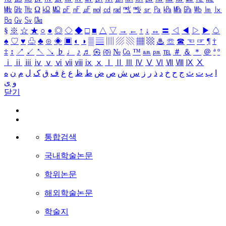
㎒
㎓
㎔
Ω
㏀
㏁
㎊
㎋
㎌
㏖
㏅
㎭
㎮
㎯
㏛
㎩
㎪
㎫
㎬
㏝
㏐
㏓
㏃
㏉
㏜
㏆
§
※
☆
★
○
●
◎
◇
◆
□
■
△
▽
→
←
↑
↓
↔
〓
◁
◀
▷
▶
♤
♠
♡
♥
♧
♣
⊙
◈
▣
◐
◑
▒
▤
▥
▨
▧
▦
▩
♨
☏
☎
☜
☞
¶
†
‡
↕
↗
↙
↖
↘
♭
♩
♪
♬
㉿
㈜
№
㏇
™
㏂
㏘
℡
＃
＆
＊
＠
ª
º
ⅰ
ⅱ
ⅲ
ⅳ
ⅴ
ⅵ
ⅶ
ⅷ
ⅸ
ⅹ
Ⅰ
Ⅱ
Ⅲ
Ⅳ
Ⅴ
Ⅵ
Ⅶ
Ⅷ
Ⅸ
Ⅹ
ا
ب
ت
ث
ج
ح
خ
د
ذ
ر
ز
س
ش
ص
ض
ط
ظ
ع
غ
ف
ق
ک
ل
م
ن
ه
و
ی
닫기
통합검색
국내학술논문
학위논문
해외학술논문
학술지