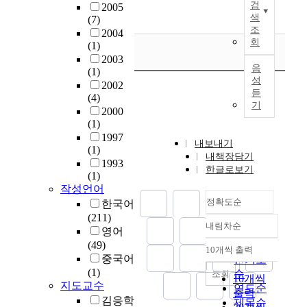
문
문
롭
검
5
2005
e
써
y
학
화
색
게
(7)
6
t
많
b
활
조
공
풀
2004
두
e
은
e
회
동
간
(1)
어
의
(
학
c
을
은
2003
나
능
R
생
a
음
통
(1)
일
가
력
C
들
u
성
해
2002
상
야
검
)
에
듣
s
(4)
드
의
하
정
c
기
게
e
2000
러
스
는
자
o
우
t
(1)
나
트
지
료
l
리
h
1997
는
레
제
를
내보내기
u
나
e
(1)
중
스
시
내책장담기
활
m
라
y
1993
학
를
하
한글로보기
용
n
전
(1)
r
생
해
는
하
s
작성언어
통
e
독
소
작
여
e
정확도순
악
한국어
c
자
해
업
근
x
기
(211)
o
의
주
의
친
내림차순
p
의
정확도
영어
g
서
고
의
수
o
하
(49)
순
n
사
10개씩 출력
사
미
준
내림차순
s
나
중국어
i
인기도
적
회
도
이
e
인
(1)
z
순
조회
정
적
10개씩
지
번
d
거
지도교수
e
연도순
체
연
출력
니
식
t
문
i
김응학
제목순
성
결
고