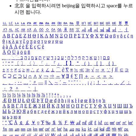
北京 을 입력하시려면
beijing
을 입력하시고 space를 누르
시면 됩니다.
ㅥ
ㅦ
ㅧ
ㅨ
ㅩ
ㅪ
ㅫ
ㅬ
ㅭ
ㅮ
ㅯ
ㅰ
ㅱ
ㅲ
ㅳ
ㅴ
ㅵ
ㅶ
ㅷ
ㅸ
ㅹ
ㅺ
ㅻ
ㅼ
ㅽ
ㅾ
ㅿ
ㆀ
ㆁ
ㆂ
ㆃ
ㆄ
ㆅ
ㆆ
ㆇ
ㆈ
ㆉ
ㆊ
ㆋ
ㆌ
ㆍ
ㆎ
Α
Β
Γ
Δ
Ε
Ζ
Η
Θ
Ι
Κ
Λ
Μ
Ν
Ξ
Ο
Π
Ρ
Σ
Τ
Υ
Φ
Χ
Ψ
Ω
α
β
γ
δ
ε
ζ
η
θ
ι
κ
λ
μ
ν
ξ
ο
π
ρ
σ
τ
υ
φ
χ
ψ
ω
á
à
Á
À
é
è
É
È
ç
Ç
ê
Ä
Ö
Ü
ä
ö
ü
ß
ְ
ֳ
ֲ
ֱ
ָ
ַ
ֵ
ֶ
ִ
ֹ
ּ
ֻ
ׂ
ׁ
ּ
ב
ה
נ
מ
צ
ת
ץ
ש
ד
ג
כ
ע
י
ח
ל
ך
ף
ק
ר
א
ט
ו
ן
ם
פ
‘
’
“
”
〔
〕
〈
〉
「
」
『
』
【
】
＂
（
）
［
］
｛
｝
±
×
÷
≠
≤
≥
∞
∴
♂
♀
∠
⊥
⌒
∂
∇
≡
≒
≪
≫
√
∽
∝
∵
∫
∬
∈
∋
⊆
⊇
⊂
⊃
∪
∩
∧
∨
￢
⇒
⇔
∀
∃
∮
∑
∏
＋
－
＜
＝
＞
、
。
·
‥
…
¨
〃
―
∥
＼
∼
´
～
ˇ
˘
˝
˚
˙
¸
˛
¡
¿
ː
！
＇
，
．
／
：
；
？
＾
＿
｀
｜
½
⅓
⅔
¼
¾
⅛
⅜
⅝
⅞
¹
²
³
⁴
ⁿ
₁
₂
₃
₄
Æ
Ð
Ħ
Ĳ
Ł
Ø
Œ
Þ
Ŧ
Ŋ
æ
đ
ð
ħ
ı
ĳ
ĸ
ŀ
ł
ø
œ
ß
þ
ŧ
ŋ
ŉ
А
Б
В
Г
Д
Е
Ё
Ж
З
И
Й
К
Л
М
Н
О
П
Р
С
Т
У
Ф
Х
Ц
Ч
Ш
Щ
Ъ
Ы
Ь
Э
Ю
Я
а
б
в
г
д
е
ё
ж
з
и
й
к
л
м
н
о
п
р
с
т
у
ф
х
ц
ч
ш
щ
ъ
ы
ь
э
ю
я
′
″
℃
Å
￠
￡
￥
¤
℉
‰
＄
％
Ｆ
￦
㎕
㎖
㎗
ℓ
㎘
㏄
㎣
㎤
㎥
㎦
㎙
㎚
㎛
㎜
㎝
㎞
㎟
㎠
㎡
㎢
㏊
㎍
㎎
㎏
㏏
㎈
㎉
㏈
㎧
㎨
㎰
㎱
㎲
㎳
㎴
㎵
㎶
㎷
㎸
㎹
㎀
㎁
㎂
㎃
㎄
㎺
㎻
㎽
㎾
㎿
㎐
㎑