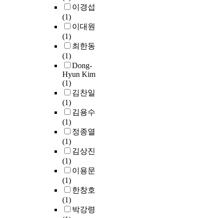
l
이
에
,
관
이경섭
t
위
a
루
따
선
으
(1)
h
한
n
어
라
율
로
이대원
e
지
n
지
다
은
조
(1)
r
도
i
는
시
강
사
최한동
w
단
n
활
금
원
되
(1)
o
계
g
동
사
도
었
Dong-
r
와
i
을
라
아
Hyun Kim
다
d
연
s
통
질
(1)
리
(
s
간
s
해
위
김찬일
랑
P
,
학
u
드
기
(1)
과
<
t
습
e
러
에
김용수
한
0
h
지
s
나
놓
(1)
오
.
e
도
a
는
였
정종열
백
0
s
계
n
중
다
(1)
년
5
e
획
d
학
.
김상진
의
)
c
을
a
생
위
(1)
선
.
o
세
c
의
기
이용문
율
n
우
h
서
를
(1)
을
2
d
고
i
사
극
한창호
바
.
a
단
e
적
복
(1)
탕
근
r
계
v
정
하
박강령
으
교
y
별
e
체